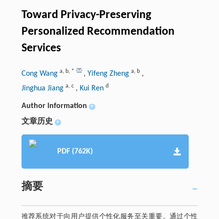
Toward Privacy-Preserving
Personalized Recommendation
Services
a
,
b
,
*
a
,
b
Cong Wang
,
Yifeng Zheng
,
a
,
c
d
Jinghua Jiang
,
Kui Ren
Author information
+
文章历史
+
PDF (762K)
摘要
推荐系统对于向用户提供个性化服务至关重要。通过个性