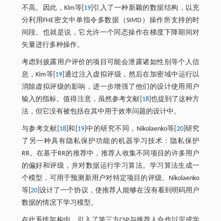
不高。因此，Kim等[
19
]引入了一种新颖的数据结构，以充
分利用FHE密文中单指令多数据（SIMD）操作所支持的时
间段。也就是说，它允许一个同态操作在梯度下降期间对
矢量进行多种操作。
考虑到披露用户评价的项目可能会泄露诸如性别等个人信
息，Kim等[
19
]通过注入虚拟评级，然后在加密域中运行以
消除虚拟评级的影响，进一步增强了他们的设计使用用户
输入的指标。值得注意，虽然参考文献[
18
]也提到了这种方
法，但它没有被包括在其中用于效率问题的设计中。
与参考文献[
18
]和[
19
]中的研究不同，Nikolaenko等[
20
]研究
了另一种具有隐私保护功能的机器学习技术：隐私保护
RR。在基于RR的推荐中，推荐人收集不同项目的许多用户
的偏好和评级，并对数据运行学习算法。学习算法生成一
个模型，可用于预测新用户对特定项目的评级。Nikolaenko
等[
20
]设计了一个协议，使推荐人能够在没有看到明码用户
数据的情况下学习模型。
在此系统架构中，引入了第三方CSP与推荐人合作以完成学