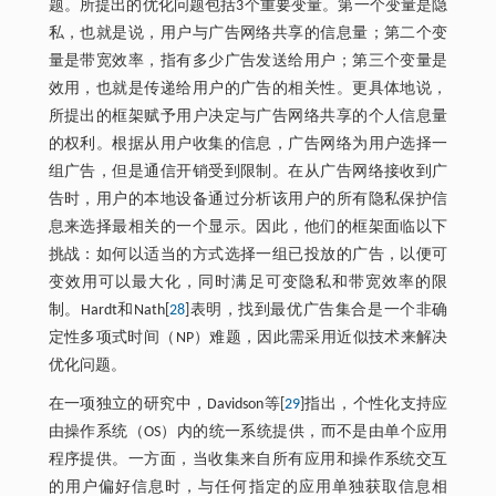
题。所提出的优化问题包括3个重要变量。第一个变量是隐
私，也就是说，用户与广告网络共享的信息量；第二个变
量是带宽效率，指有多少广告发送给用户；第三个变量是
效用，也就是传递给用户的广告的相关性。更具体地说，
所提出的框架赋予用户决定与广告网络共享的个人信息量
的权利。根据从用户收集的信息，广告网络为用户选择一
组广告，但是通信开销受到限制。在从广告网络接收到广
告时，用户的本地设备通过分析该用户的所有隐私保护信
息来选择最相关的一个显示。因此，他们的框架面临以下
挑战：如何以适当的方式选择一组已投放的广告，以便可
变效用可以最大化，同时满足可变隐私和带宽效率的限
制。Hardt和Nath[
28
]表明，找到最优广告集合是一个非确
定性多项式时间（NP）难题，因此需采用近似技术来解决
优化问题。
在一项独立的研究中，Davidson等[
29
]指出，个性化支持应
由操作系统（OS）内的统一系统提供，而不是由单个应用
程序提供。一方面，当收集来自所有应用和操作系统交互
的用户偏好信息时，与任何指定的应用单独获取信息相