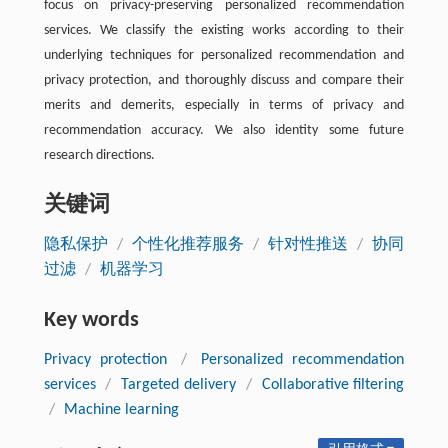
focus on privacy-preserving personalized recommendation
services. We classify the existing works according to their
underlying techniques for personalized recommendation and
privacy protection, and thoroughly discuss and compare their
merits and demerits, especially in terms of privacy and
recommendation accuracy. We also identity some future
research directions.
关键词
隐私保护
/
个性化推荐服务
/
针对性推送
/
协同
过滤
/
机器学习
Key words
Privacy protection
/
Personalized recommendation
services
/
Targeted delivery
/
Collaborative filtering
/
Machine learning