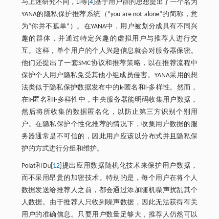
与上述研究不同，Li等[
4
]基于用户群的思想提出了一个名为
YANA的隐私保护推荐系统（“you are not alone”的简称，意
为“你并不孤单”）。在YANA中，用户被划分成具有不同兴
趣的群体，并通过特定兴趣的虚拟用户与推荐人进行交
互。这样，单个用户的个人兴趣信息就会对服务器保密。
他们还提出了一套SMC协议和推荐策略，以在推荐流程中
保护个人用户隐私免受其他小组成员侵害。YANA采用的想
法类似于隐私保护数据发布中的k-匿名和l-多样性。然而，
在k-匿名和l-多样性中，中央服务器能明码收集用户数据，
然后将所收集的数据匿名化，以防止第三方识别个别用
户。在隐私保护个性化推荐的情况下，收集用户数据的服
务器通常是不可信的，因此用户应该以分布式并且隐私保
护的方式进行分组和维护。
Polat和Du[
12
]提出应用数据随机化技术来保护用户数据，
而不采用昂贵的加密技术。特别的是，每个用户在将个人
数据发送给推荐人之前，都会通过添加随机噪声扰乱其个
人数据。由于推荐人只收到噪声数据，因此无法获得有关
用户的准确信息。只要用户数量足够大，推荐人仍然可以