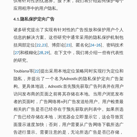
供有针对性的优惠券。接下来，我们将介绍如何保护每个
应用程序中的用户隐私。
4.1.隐私保护定向广告
诸多研究提出了实现有针对性的广告投放和保护用户个人
信息的解决方案。这些研究中通常采用的隐私保护机制包
括局部定位[
22
,
23
]、博弈论[
23
]、匿名化[
24
–
26
]、密码技术
[
27
]和模糊化[
28
,
29
]。在下文中，我们将介绍一些有代表性
的研究。
Toubiana等[
22
]提出采用本地定位策略同时实现行为定位和
隐私，并提出了一个名为Adnostic的隐私保护定向广告架
构。更具体地说，Adnostic首先预先获取广告列表并在用户
访问发布商的页面之前将其存储在本地。当用户浏览发布
者的页面时，广告网络将n列广告发送给用户。用户检查最
相关的广告是否已经存在于预先获取的列表中。如果所选
广告已经存储在本地，浏览器会立即显示它，这会导致页
面显示速度加快；否则，用户需要从广告网络下载所选广
告进行显示。需要注意的是，无论所选广告是否已存储，