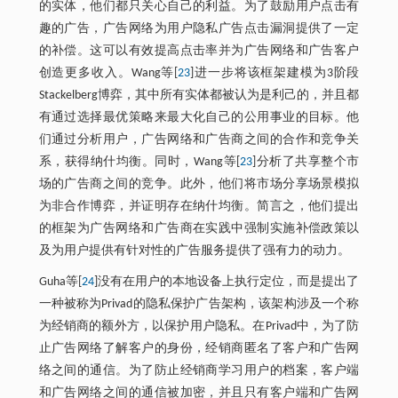
的实体，他们都只关心自己的利益。为了鼓励用户点击有
趣的广告，广告网络为用户隐私广告点击漏洞提供了一定
的补偿。这可以有效提高点击率并为广告网络和广告客户
创造更多收入。Wang等[
23
]进一步将该框架建模为3阶段
Stackelberg博弈，其中所有实体都被认为是利己的，并且都
有通过选择最优策略来最大化自己的公用事业的目标。他
们通过分析用户，广告网络和广告商之间的合作和竞争关
系，获得纳什均衡。同时，Wang等[
23
]分析了共享整个市
场的广告商之间的竞争。此外，他们将市场分享场景模拟
为非合作博弈，并证明存在纳什均衡。简言之，他们提出
的框架为广告网络和广告商在实践中强制实施补偿政策以
及为用户提供有针对性的广告服务提供了强有力的动力。
Guha等[
24
]没有在用户的本地设备上执行定位，而是提出了
一种被称为Privad的隐私保护广告架构，该架构涉及一个称
为经销商的额外方，以保护用户隐私。在Privad中，为了防
止广告网络了解客户的身份，经销商匿名了客户和广告网
络之间的通信。为了防止经销商学习用户的档案，客户端
和广告网络之间的通信被加密，并且只有客户端和广告网