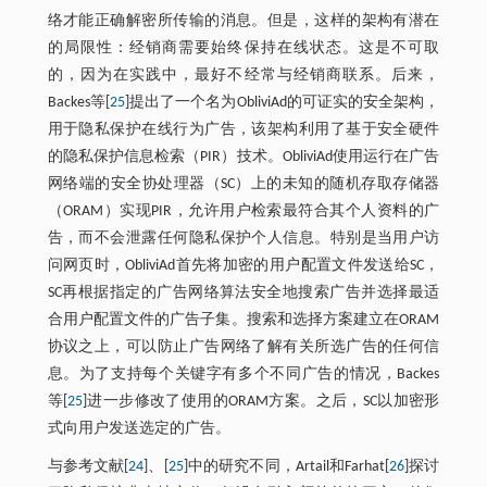
络才能正确解密所传输的消息。但是，这样的架构有潜在
的局限性：经销商需要始终保持在线状态。这是不可取
的，因为在实践中，最好不经常与经销商联系。后来，
Backes等[
25
]提出了一个名为ObliviAd的可证实的安全架构，
用于隐私保护在线行为广告，该架构利用了基于安全硬件
的隐私保护信息检索（PIR）技术。ObliviAd使用运行在广告
网络端的安全协处理器（SC）上的未知的随机存取存储器
（ORAM）实现PIR，允许用户检索最符合其个人资料的广
告，而不会泄露任何隐私保护个人信息。特别是当用户访
问网页时，ObliviAd首先将加密的用户配置文件发送给SC，
SC再根据指定的广告网络算法安全地搜索广告并选择最适
合用户配置文件的广告子集。搜索和选择方案建立在ORAM
协议之上，可以防止广告网络了解有关所选广告的任何信
息。为了支持每个关键字有多个不同广告的情况，Backes
等[
25
]进一步修改了使用的ORAM方案。之后，SC以加密形
式向用户发送选定的广告。
与参考文献[
24
]、[
25
]中的研究不同，Artail和Farhat[
26
]探讨