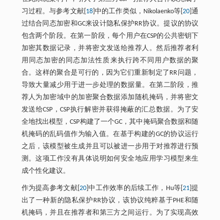
习过程。与参考文献[
18
]中的工作类似，Nikolaenko等[
20
]通
过结合同态加密和GC来设计隐私保护RR协议。提议的协议
包含两个阶段。在第一阶段，每个用户在CSP的公共密钥下
加密其数据记录，并将密文发送给推荐人。然后推荐者利
用同态加密的同态加法性质来执行跨不同用户数据的聚
合。这样的聚合是可行的，因为它们重新制定了RR问题，
导致大量减少用于进一步处理的数据量。在第二阶段，推
荐人为加密域中的加密聚合数据添加随机掩码，并将密文
发送给CSP，CSP执行解密并获得掩蔽的汇总数据。为了安
全地找出模型，CSP构建了一个GC，其中掩码聚合数据和随
机掩码的乱码值作为输入值。在基于构建的GC的协议运行
之后，该模型被生成并且可以被进一步用于对推荐进行预
测。这项工作没有具体说明如何安全地应用学习模型来生
成个性化建议。
作为提高参考文献[
20
]中工作效率的后续工作，Hu等[
21
]提
出了一种新的隐私保护RR协议，该协议纯粹基于PHE和随
机掩码，并且在推荐者和第三方之间运行。为了实现高效