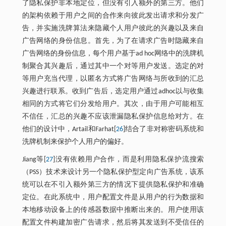
了隐私保护非本地定位，但没有引入额外的第三方。他们
的架构依赖于用户之间的合作来向彼此发出请求和分发广
告，并实施洗牌算法来隐藏个人用户彼此的兴趣以及来自
广告网络的身份信息。首先，为了在请求广告时隐藏来自
广告网络的身份信息，每个用户基于ad hoc网络中的洗牌机
制聚合其兴趣后，通过其中一个对等用户发送。选定的对
等用户充当代理，以匿名方式将广告网络与所收到的汇总
兴趣进行联系。收到广告后，选定用户通过adhoc以与收集
相同的方式将它们分发给用户。其次，由于用户可能相互
不信任，汇总的兴趣不应该泄漏隐私保护信息给对方。在
他们的设计中，Artail和Farhat[
26
]结合了非对称密码系统和
洗牌机制来保护个人用户的偏好。
Jiang等[
27
]没有依赖用户合作，而是利用隐私保护流搜索
（PSS）技术来设计另一个隐私保护型定向广告系统，该系
统可以在不引入额外第三方的情况下提供隐私保护和准确
定位。在此系统中，用户配置文件是从用户的行为数据和
本地移动设备上的传感器数据中推断出来的。用户使用该
配置文件构建加密广告请求，然后将其发送到不受信任的