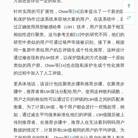
方面还是存在一定的取舍。
针对实用的可扩展性，Chow等[
14
]后来提出了一个新的隐
私保护协作过滤系统来容纳大量的用户。在该系统中，通
过正确使用局部敏感哈希（LSH）技术，用户首先基于相互
相似性进行聚类。这与参考文献[
12
]中的研究不同，他们的
研究中类似的用户可通过噪声等级被识别。接下来，根据
同一集群中类似用户的总评级生成个性化推荐。这种设计
通过修改现有的LSH技术，以保护隐私的方式创建一个原始
类似的用户群。Chow等[
14
]也在隐私保护生成个性化推荐
的过程中加入了人工评级。
更具体地说，该设计包括聚类步骤和推荐步骤。在聚类步
骤中，推荐者将LSH算法分配给用户。使用这种散列函数，
用户之间的相似性可以通过它们评级的LSH值之间的匹配来
衡量。为了计算LSH值，每个用户都会进行一些预处理，例
如，通过减去平均值来标准化他们的评级，LSH值随后被上
传到推荐者。在推荐步骤中，推荐人在无法看到明码用户
数据的情况下，计算所有LSH值相同的用户的平均评级。为