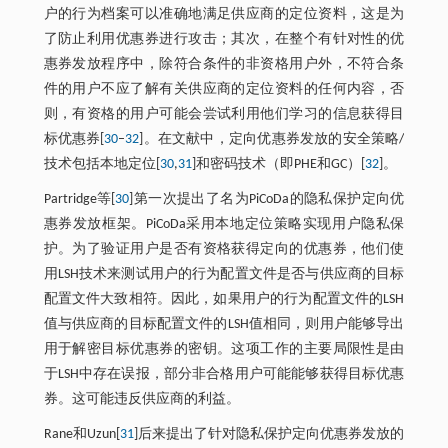
户的行为档案可以准确地满足供应商的定位资料，这是为
了防止利用优惠券进行攻击；其次，在整个有针对性的优
惠券发放程序中，除符合条件的非资格用户外，不符合条
件的用户不应了解有关供应商的定位资料的任何内容，否
则，有资格的用户可能会尝试利用他们学习的信息获得目
标优惠券[
30
–
32
]。在文献中，定向优惠券发放的安全策略/
技术包括本地定位[
30
,
31
]和密码技术（即PHE和GC）[
32
]。
Partridge等[
30
]第一次提出了名为PiCoDa的隐私保护定向优
惠券发放框架。PiCoDa采用本地定位策略实现用户隐私保
护。为了验证用户是否有资格获得定向的优惠券，他们使
用LSH技术来测试用户的行为配置文件是否与供应商的目标
配置文件大致相符。因此，如果用户的行为配置文件的LSH
值与供应商的目标配置文件的LSH值相同，则用户能够导出
用于解密目标优惠券的密钥。这项工作的主要局限性是由
于LSH中存在误报，部分非合格用户可能能够获得目标优惠
券。这可能违反供应商的利益。
Rane和Uzun[
31
]后来提出了针对隐私保护定向优惠券发放的