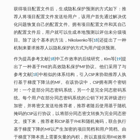
获得项目配置文件后，生成隐私保护预测的方式如下：推
荐人将项目配置文件发送给用户，该用户首先通过解决优
化问题恢复自己的配置文件。拥有项目配置文件和其自己
的配置文件后，用户就可以生成本地预测以评估未分级项
目。除了这个基本的方法，Nikolaenko等[
18
]还提出了一种
机制来要求推荐人以隐私保护的方式为用户提供预测。
作为提高参考文献[
18
]中工作效率的后续研究，Kim等[
19
]提
出了一种基于FHE的高效隐私保护MF协议。他们采用了与
参考文献[
18
]中相似的体系结构，引入CSP来协助推荐人执
行基于梯度下降法的MF。在该协议中，CSP拥有两个密钥
对：一个是部分同态密码系统，另一个是完全同态密码系
统。每个用户在部分同态密码系统的公钥下对其评级进行
加密，并将密文发送给推荐者，推荐者随后使用基于随机
掩码的CSP运行协议，以将部分同态密文转换为完全同态密
文。接下来，推荐者和CSP基于FHE和随机掩码，联合执行
基于梯度下降的MF以产生加密的项目简档和用户简档。由
于梯度下降本质上需要矢量的内积，所以直接应用FHE效率