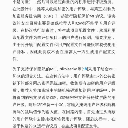
个是向量），然后可以通过向量的内积来进行评级预测。
在此设计中，推荐人收集加密的用户评级，与第三方[称为
加密服务提供商（CSP）]一起运行隐私保护MF协议。该协
议的安全目标主要是确保推荐人和CSP都不能学习用户评
级。在协议执行结束时，将生成项目配置文件，然后利用
该配置文件为未评估项目上的用户进行预测。需要注意，
由于公开项目配置文件和用户配置文件可能很容易侵犯用
户隐私，因此此协议不会在推荐人一方生成用户配置文
件。
为了支持保护隐私的MF，Nikolaenko等[
18
]采用了结合PHE
和GC的混合方法。在这种方法中，用户评级由CSP的公共密
钥下的部分同态密码系统加密。收集所有加密的用户评级
后，推荐人将加密域中的随机掩码添加到用户评级中，并
将得到的密文发送给CSP，CSP解密密文并获得被屏蔽的用
户评级。随后CSP准备一个GC，将输入掩码用户评级和随机
掩码的乱码值作为输入值。在回路内部，首先通过从掩蔽
的用户评级中去除掩模来恢复用户评级，随后执行MF。在
基于构建的GC运行协议后，会生成项目配置文件。