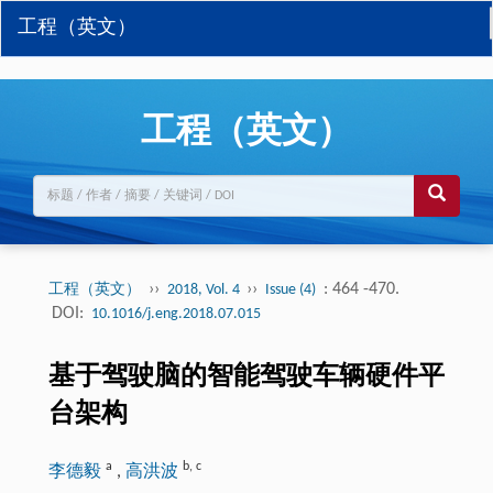
工程（英文）
工程（英文）
››
››
: 464 -470.
工程（英文）
2018, Vol. 4
Issue (4)
DOI:
10.1016/j.eng.2018.07.015
基于驾驶脑的智能驾驶车辆硬件平
台架构
a
b
,
c
李德毅
,
高洪波