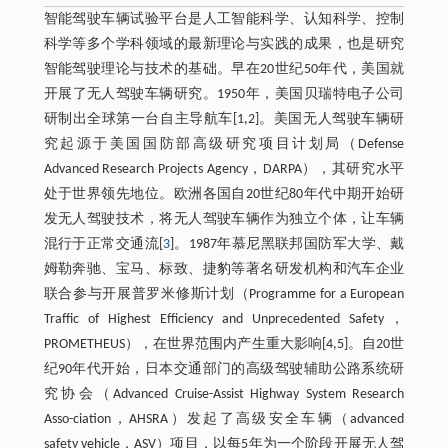
智能驾驶车辆试验平台是人工智能科学、认知科学、控制
科学等多个学科领域的最新理论与实践的成果，也是研究
智能驾驶理论与技术的基础。早在20世纪50年代，美国就
开展了无人驾驶车辆研究。1950年，美国贝瑞特电子公司
研制出全球第一台自主导航车[1,2]。美国无人驾驶车辆研
究起源于美国国防部高级研究项目计划局（Defense
Advanced Research Projects Agency，DARPA），其研究水平
处于世界领先地位。欧洲各国自20世纪80年代中期开始研
发无人驾驶技术，将无人驾驶车辆作为独立个体，让车辆
混行于正常交通流[
3
]。1987年慕尼黑联邦国防军大学、戴
姆勒奔驰、宝马、标致、捷豹等著名研发机构和汽车企业
联合参与开展普罗米修斯计划（Programme for a European
Traffic of Highest Efficiency and Unprecedented Safety，
PROMETHEUS），在世界范围内产生重大影响[4,5]。自20世
纪90年代开始，日本交通部门的高级驾驶辅助公路系统研
究协会（Advanced Cruise-Assist Highway System Research
Asso-ciation，AHSRA）发起了高级安全车辆（advanced
safety vehicle，ASV）项目，以每5年为一个阶段开展无人驾