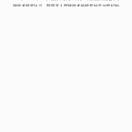
驶技术研究[6,7]。我国无人驾驶技术的研究始于20世纪80
年代后期，由国家高技术研究发展计划（863计划）和国防
科学技术工业委员会相关研究计划支持[
8
]。自2008年起，
在国家自然科学基金委员会的支持下，中国开展智能车未
来挑战赛，参赛队伍数量逐年增长，比赛难度逐年提升，
赛车队的完成质量逐年提高，车企参与热情逐渐加强，为
无人驾驶技术引入国产汽车打下了坚实基础，无人驾驶技
术取得飞速进展[
9
]。
传感器配置是智能驾驶车辆的基础，用来感知智能驾驶车
辆实时的外部环境与内部环境，包括感知智能驾驶车辆周
围环境、自车状态、航向角、位置等。根据不同的研究策
略，不同的智能驾驶车辆试验平台有不同的传感器配置，
传感器类型、安装位置也各不相同，没有统一标准的方
案。有些研究团队主要依赖于视觉传感器，典型代表是意
大利帕尔马大学VisLab实验室的智能车团队[
10
]与卡尔斯鲁
厄理工学院智能车辆团队[
11
]；有些研究团队主要依赖于雷
达传感器，典型代表是Google的无人驾驶车辆团队[
12
]与慕