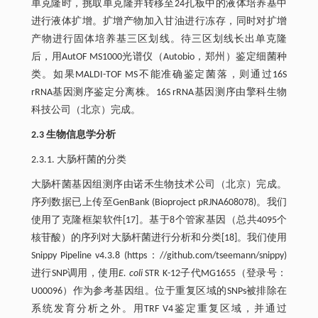
单克隆时，挑取单克隆并转移至24孔板中的液体培养基中
进行液体扩增。扩增产物加入甘油进行冻存，同时对扩增
产物进行固体培养基三区划线。待三区划线长出单克隆
后，用AutOF MS1000光谱仪（Autobio，郑州）鉴定细菌种
类。如果MALDI-TOF MS不能准确鉴定菌落，则通过16S
rRNA基因测序鉴定分离株。16S rRNA基因测序由擎科生物
科技公司（北京）完成。
2.3 生物信息学分析
2.3.1. 大肠杆菌的分类
大肠杆菌基因组测序由诺禾生物技术公司（北京）完成。
序列数据已上传至GenBank (Bioproject pRJNA608078)。我们
使用了克隆框架软件[17]。基于8个管家基因（总共4095个
核苷酸）的序列对大肠杆菌进行分析和分类[18]。我们使用
Snippy Pipeline v4.3.8 (https：//github.com/tseemann/snippy)
进行SNP调用，使用
E. coli
STR K-12子代MG1655（登录号：
U00096）作为参考基因组。位于重复区域的SNPs被排除在
系统发育分析之外。用TRF V4鉴定重复区域，并通过