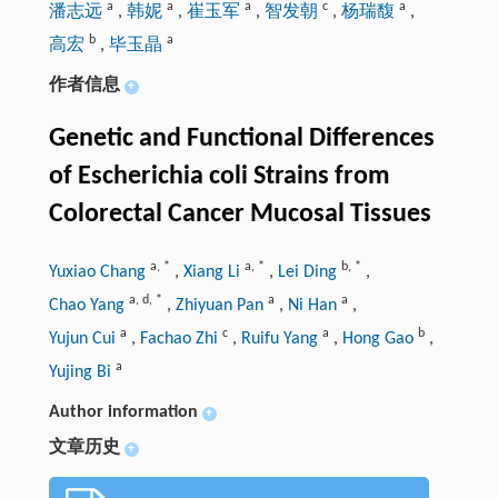
a
a
a
c
a
潘志远
,
韩妮
,
崔玉军
,
智发朝
,
杨瑞馥
,
b
a
高宏
,
毕玉晶
作者信息
+
Genetic and Functional Differences
of Escherichia coli Strains from
Colorectal Cancer Mucosal Tissues
a
,
*
a
,
*
b
,
*
Yuxiao Chang
,
Xiang Li
,
Lei Ding
,
a
,
d
,
*
a
a
Chao Yang
,
Zhiyuan Pan
,
Ni Han
,
a
c
a
b
Yujun Cui
,
Fachao Zhi
,
Ruifu Yang
,
Hong Gao
,
a
Yujing Bi
Author information
+
文章历史
+