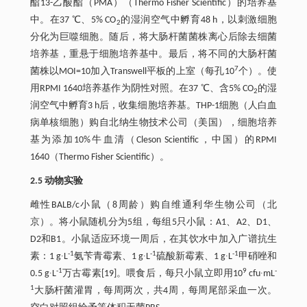
酯13-乙酸酯（PMA）（Thermo Fisher Scientific）的培养基
中。在37 ℃、5% CO
的湿润空气中孵育48 h，以刺激细胞
2
分化为巨噬细胞。随后，将大肠杆菌菌株离心后除去细菌
培养基，重悬于细胞培养基中。最后，将不同的大肠杆菌
7
菌株以MOI=10加入Transwell平板的上室（每孔10
个）。使
用RPMI 1640培养基作为阴性对照。在37 ℃、含5% CO
的湿
2
润空气中孵育3 h后，收集细胞培养基。THP-1细胞（人白血
病单核细胞）购自北纳生物技术公司（美国），细胞培养
基为添加10%牛血清（Cleson Scientific，中国）的RPMI
1640（Thermo Fisher Scientific）。
2.5 动物实验
雌性BALB/c小鼠（8周龄）购自维通利华生物公司（北
京）。将小鼠随机分为5组，每组5只小鼠：A1、A2、D1、
D2和B1。小鼠适应环境一周后，在其饮水中加入广谱抗生
-1
-1
-1
素：1 g∙L
氨苄青霉素、1 g∙L
硫酸新霉素、1 g∙L
甲硝唑和
-1
9
-
0.5 g∙L
万古霉素[19]。喂食后，每只小鼠立即用10
cfu∙mL
1
大肠杆菌灌胃，每周两次，共4周，每周尾部采血一次。