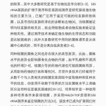
的联系，其中大多数研究是基于生物信息学分析[1‒3]。16S
rRNA基因的扩增子测序和宏基因组测序是研究肠道微生物
组的主要方法，已被广泛用于鉴定可能的结直肠癌致病
菌，以及寻找结直肠癌潜在的诊断标志物[4]。当细菌被证
明与结直肠癌相关后，就会用细胞或者动物实验来验证这
种相关性。通过测序技术来确定微生物的生理状态和功能
是比较困难的；此外大多数研究中用到的菌株通常是从保
藏中心购买的，而不是分离自临床患者[5‒6]。
同种细菌的菌株之间也存在很大的表型差异。比如，菌株
水平的差异会影响膳食化合物的代谢，如半乳糖和不易消
化的纤维[7‒8]。细菌介导的药物代谢也可能因菌株而异，
从而影响药物的疗效和毒性[9]。尽管许多技术已经被用于
从数千个与人类相关的细菌宏基因组中提取物种和亚种水
平的信息，但使用不依赖于培养的方法在菌株水平上准确
区分这些特征是极其困难的[10‒11]。培养组学是一种使用
多种培养条件来获得细菌，并采用MALDI-TOF质谱和16S
rRNA测序来鉴定细菌的方法[12]。该技术已成为扩展我们对