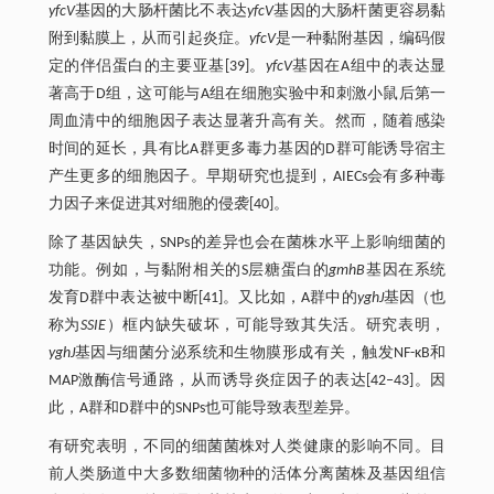
yfcV
基因的大肠杆菌比不表达
yfcV
基因的大肠杆菌更容易黏
附到黏膜上，从而引起炎症。
yfcV
是一种黏附基因，编码假
定的伴侣蛋白的主要亚基[39]。
yfcV
基因在A组中的表达显
著高于D组，这可能与A组在细胞实验中和刺激小鼠后第一
周血清中的细胞因子表达显著升高有关。然而，随着感染
时间的延长，具有比A群更多毒力基因的D群可能诱导宿主
产生更多的细胞因子。早期研究也提到，AIECs会有多种毒
力因子来促进其对细胞的侵袭[40]。
除了基因缺失，SNPs的差异也会在菌株水平上影响细菌的
功能。例如，与黏附相关的S层糖蛋白的
gmhB
基因在系统
发育D群中表达被中断[41]。又比如，A群中的
yghJ
基因（也
称为
SSIE
）框内缺失破坏，可能导致其失活。研究表明，
yghJ
基因与细菌分泌系统和生物膜形成有关，触发NF-κB和
MAP激酶信号通路，从而诱导炎症因子的表达[42‒43]。因
此，A群和D群中的SNPs也可能导致表型差异。
有研究表明，不同的细菌菌株对人类健康的影响不同。目
前人类肠道中大多数细菌物种的活体分离菌株及基因组信