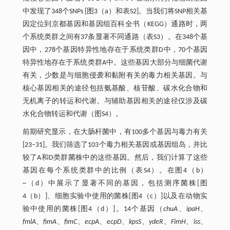
中发现了348个SNPs [图3（a）和表S2]。当我们将SNP相关基
因定位到京都基因和基因组百科全书（KEGG）通路时，两
个系统类群之间有37条显著不同通路（表S3）。在348个基
因中，278个基因特异性地存在于系统类群D中，70个基因
特异性地存在于系统类群A中。这些基因大部分与细菌代谢
有关，少数是与细胞侵袭和黏附有关的毒力相关基因。与
核心基因相关的途径包括氨基酸、核苷酸、碳水化合物和
无机离子的转运和代谢。与辅助基因相关的途径仅涉及碳
水化合物转运和代谢（图S4）。
前期研究显示，在大肠杆菌中，有100多个基因与毒力有关
[23‒31]。我们筛选了103个毒力相关基因或基因组岛，并比
较了A和D类群菌株中的这些基因。然后，我们计算了这些
基因在每个系统类群中的比例（表S4）。在图4（b）
~（d）中展示了显著不同的基因，包括测序菌株[图
4（b）]、细胞实验中使用的菌株[图4（c）]以及在动物实
验中使用的菌株[图4（d）]。14个基因（
chuA
、
ipaH
、
fmlA
、
fimA
、
fimC
、
ecpA
、
ecpD
、
kpsS
、
ydeR
、
FimH、iss
、