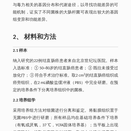
与毒力相关的基因分布和代谢途径，以寻找功能差异的可
能机制，证实了不同菌株的大肠杆菌可表现出较大的基因
组变异和功能差异。
2、 材料和方法
2.1 样本
纳入研究的22例结直肠癌患者来自北京世纪坛医院。样本
入选标准：①50~80岁的结直肠癌患者；②既往未接受过
2
放化疗；③符合手术治疗标准。取2 cm
的结直肠癌组织或
癌旁组织，在2 mL磷酸盐缓冲液（PBS）中完全研磨。在预
定的培养条件下分离培养组织中的菌株。
2.2 培养组学
采用培养组方法对细菌进行分离和鉴定。将黏膜组织置于
无菌PBS中进行研磨；所有样品均在基础培养条件下培养
（有氧或厌氧，37 ℃，YCFA固体培养基）；当平板上出现