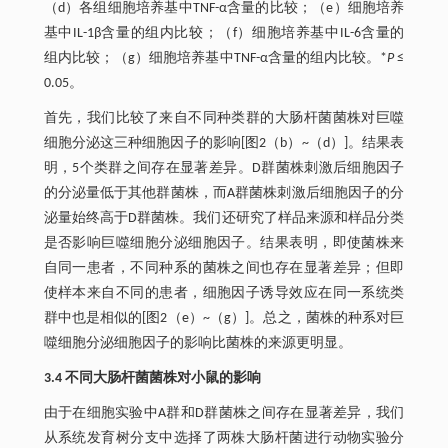
（d）各组细胞培养基中TNF-α含量的比较；（e）细胞培养
基中IL-1β含量的组内比较；（f）细胞培养基中IL-6含量的
组内比较；（g）细胞培养基中TNF-α含量的组内比较。*
P
≤
0.05。
首先，我们比较了来自不同种类群的大肠杆菌菌株对巨噬
细胞分泌这三种细胞因子的影响[图2（b）~（d）]。结果表
明，5个类群之间存在显著差异。D群菌株刺激后细胞因子
的分泌量低于其他群菌株，而A群菌株刺激后细胞因子的分
泌量始终高于D群菌株。我们还研究了样品来源和样品分类
是否影响巨噬细胞分泌细胞因子。结果表明，即使菌株来
自同一患者，不同种系的菌株之间也存在显著差异；但即
使样本来自不同的患者，细胞因子诱导效应在同一系统类
群中也是相似的[图2（e）~（g）]。总之，菌株的种系对巨
噬细胞分泌细胞因子的影响比菌株的来源更明显。
3.4 不同大肠杆菌菌株对小鼠的影响
由于在细胞实验中A群和D群菌株之间存在显著差异，我们
从系统发育树分支中选择了两株大肠杆菌进行动物实验分