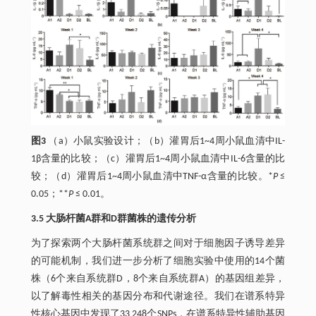
图3
（a）小鼠实验设计；（b）灌胃后1~4周小鼠血清中IL-
1β含量的比较；（c）灌胃后1~4周小鼠血清中IL-6含量的比
较；（d）灌胃后1~4周小鼠血清中TNF-α含量的比较。*
P
≤
0.05；**
P
≤ 0.01。
3.5 大肠杆菌A群和D群菌株的遗传分析
为了探索两个大肠杆菌系统群之间对于细胞因子诱导差异
的可能机制，我们进一步分析了细胞实验中使用的14个菌
株（6个来自系统群D，8个来自系统群A）的基因组差异，
以了解毒性相关的基因分布和代谢途径。我们在谱系特异
性核心基因中发现了33 248个SNPs，在谱系特异性辅助基因