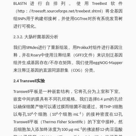
BLASTN进行自排列。使用TreeBest软件
（http：//treesoft.sourceforge.net/treebest.shtml）将全基因
组SNPs用于构建邻接树，并使用GGTree对所有系统发育树
进行可视化。
2.3.2. 大肠杆菌基因分析
我们用SPAdes进行了重新组装。用Prokka对组件进行基因注
释，并在Roary中使用注释结果（GFF3文件）来识别泛基因
组并生成基因存在/不存在矩阵。我们使用eggNOG-Mapper
来注释泛基因的直源同源群集（COG）分类。
2.4 Transwell实验
Transwell平板是一种嵌套结构，它将孔分为上室和下室。
嵌套中间的膜具有不同孔径规格。我们选择0.4 μm的孔径
以确保细菌产物可以通过膜而细菌不能通过。将THP-1细胞
6
6
-1
以每孔10
个细胞（10
个细胞∙mL
）的接种密度在12孔
Transwell平板（Thermo Fisher Scientific）的下室中接种。然
-1
后细胞加入添加终浓度为100 μg∙mL
的佛波醇12-肉豆蔻酸