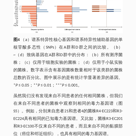
图4
（a）谱系特异性核心基因和谱系特异性辅助基因的单
核苷酸多态性（SNPs）在A群和D群之间的比较。（b）
~（d）致病基因在A群和D群中的分布：（b）所有测序菌
株；（c）仅用于细胞实验的菌株；（d）仅用于小鼠实验
的菌株。数字表示含有基因菌株数量相对于该类群的菌株
总数的百分比。图中展示的是有统计学显著差异的基因。
*
P
≤ 0.05；**
P
≤ 0.01；***
P
≤ 0.001。
虽然我们没有发现来自不同患者的任何相同菌株，但我们
在来自不同患者的菌株中观察到相同的毒力基因谱（图
S5）。例如，分别来自患者21和患者4的菌株R4-EC223和R3-
EC224具有相同的已知毒力基因谱。又比如，菌株R3-EC201
和R3-EC100不仅来自不同的患者，而且来自不同的黏膜部
位（癌症和邻近组织），也具有相同的毒力基因谱。