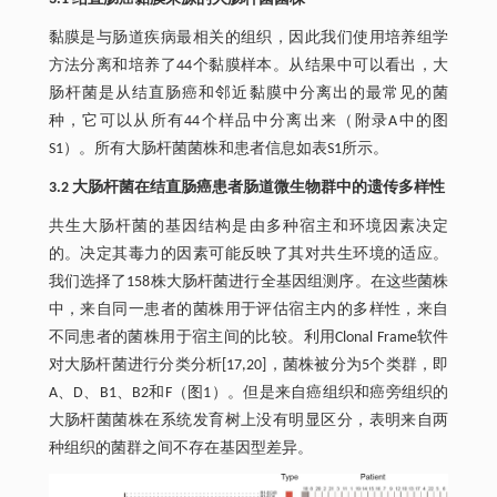
黏膜是与肠道疾病最相关的组织，因此我们使用培养组学
方法分离和培养了44个黏膜样本。从结果中可以看出，大
肠杆菌是从结直肠癌和邻近黏膜中分离出的最常见的菌
种，它可以从所有44个样品中分离出来（附录A中的图
S1）。所有大肠杆菌菌株和患者信息如表S1所示。
3.2 大肠杆菌在结直肠癌患者肠道微生物群中的遗传多样性
共生大肠杆菌的基因结构是由多种宿主和环境因素决定
的。决定其毒力的因素可能反映了其对共生环境的适应。
我们选择了158株大肠杆菌进行全基因组测序。在这些菌株
中，来自同一患者的菌株用于评估宿主内的多样性，来自
不同患者的菌株用于宿主间的比较。利用Clonal Frame软件
对大肠杆菌进行分类分析[17,20]，菌株被分为5个类群，即
A、D、B1、B2和F（图1）。但是来自癌组织和癌旁组织的
大肠杆菌菌株在系统发育树上没有明显区分，表明来自两
种组织的菌群之间不存在基因型差异。