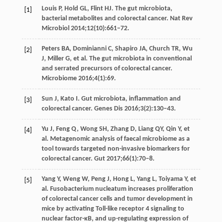
Louis P, Hold GL, Flint HJ. The gut microbiota,
[1]
bacterial metabolites and colorectal cancer. Nat Rev
Microbiol 2014;12(10):661‒72.
Peters BA, Dominianni C, Shapiro JA, Church TR, Wu
[2]
J, Miller G, et al. The gut microbiota in conventional
and serrated precursors of colorectal cancer.
Microbiome 2016;4(1):69.
Sun J, Kato I. Gut microbiota, inflammation and
[3]
colorectal cancer. Genes Dis 2016;3(2):130‒43.
Yu J, Feng Q, Wong SH, Zhang D, Liang QY, Qin Y, et
[4]
al. Metagenomic analysis of faecal microbiome as a
tool towards targeted non-invasive biomarkers for
colorectal cancer. Gut 2017;66(1):70‒8.
Yang Y, Weng W, Peng J, Hong L, Yang L, Toiyama Y, et
[5]
al. Fusobacterium nucleatum increases proliferation
of colorectal cancer cells and tumor development in
mice by activating Toll-like receptor 4 signaling to
nuclear factor-‍κB, and up-regulating expression of