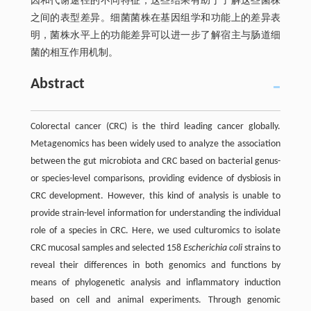
因和代谢途径的不同特征，这些结果有助于了解这些菌株
之间的表型差异。细菌菌株在基因组学和功能上的差异表
明，菌株水平上的功能差异可以进一步了解宿主与肠道细
菌的相互作用机制。
Abstract
Colorectal cancer (CRC) is the third leading cancer globally.
Metagenomics has been widely used to analyze the association
between the gut microbiota and CRC based on bacterial genus-
or species-level comparisons, providing evidence of dysbiosis in
CRC development. However, this kind of analysis is unable to
provide strain-level information for understanding the individual
role of a species in CRC. Here, we used culturomics to isolate
CRC mucosal samples and selected 158
Escherichia coli
strains to
reveal their differences in both genomics and functions by
means of phylogenetic analysis and inflammatory induction
based on cell and animal experiments. Through genomic