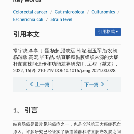
Key words
Colorectal cancer
/
Gut microbiota
/
Culturomics
/
Escherichia coli
/
Strain level
引用格式 ▾
引用本文
常宇骁,李享,丁磊,杨超,潘志远,韩妮,崔玉军,智发朝,
杨瑞馥,高宏,毕玉晶. 结直肠癌黏膜组织来源的大肠
杆菌菌株间遗传和功能差异研究[J].
工程（英文）
,
2022, 16(9): 210-219 DOI:10.1016/j.eng.2021.03.028
上一篇
下一篇
1、 引言
结直肠癌是最常见的癌症之一，也是全球第三大癌症死亡
原因。许多研究已经证实了肠道菌群和结直肠癌发展之间