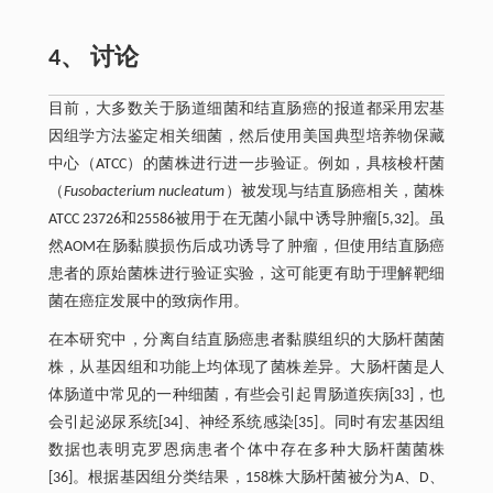
4、 讨论
目前，大多数关于肠道细菌和结直肠癌的报道都采用宏基
因组学方法鉴定相关细菌，然后使用美国典型培养物保藏
中心（ATCC）的菌株进行进一步验证。例如，具核梭杆菌
（
Fusobacterium nucleatum
）被发现与结直肠癌相关，菌株
ATCC 23726和25586被用于在无菌小鼠中诱导肿瘤[5,32]。虽
然AOM在肠黏膜损伤后成功诱导了肿瘤，但使用结直肠癌
患者的原始菌株进行验证实验，这可能更有助于理解靶细
菌在癌症发展中的致病作用。
在本研究中，分离自结直肠癌患者黏膜组织的大肠杆菌菌
株，从基因组和功能上均体现了菌株差异。大肠杆菌是人
体肠道中常见的一种细菌，有些会引起胃肠道疾病[33]，也
会引起泌尿系统[34]、神经系统感染[35]。同时有宏基因组
数据也表明克罗恩病患者个体中存在多种大肠杆菌菌株
[36]。根据基因组分类结果，158株大肠杆菌被分为A、D、