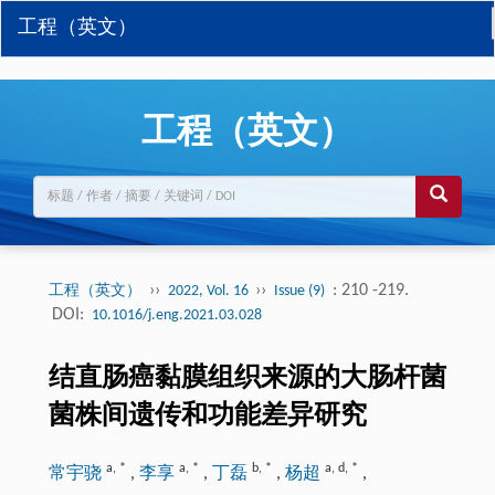
工程（英文）
工程（英文）
››
››
: 210 -219.
工程（英文）
2022, Vol. 16
Issue (9)
DOI:
10.1016/j.eng.2021.03.028
结直肠癌黏膜组织来源的大肠杆菌
菌株间遗传和功能差异研究
a
,
*
a
,
*
b
,
*
a
,
d
,
*
常宇骁
,
李享
,
丁磊
,
杨超
,