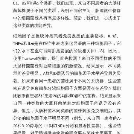
B1、B2和F共5个类群。我们发现，来自不同患者的大肠杆
菌菌株属于不同的类群，表明不同宿主间，肠道微生物群
中的细菌菌株具有高度多样性。随后，我们进一步找出了
这些类群的功能差异。
细胞因子是反映肿瘤患者免疫反应的重要指标。IL-1β、
TNF-α和IL-6是在癌症中表达变化显著的三种细胞因子，它
们的水平甚至可能与肿瘤发展的阶段相关[37‒38]。因此，
使用Transwell实验，我们首先检测了来自不同类群的不同
大肠杆菌菌株对巨噬细胞的刺激情况。结果显示，不同类
群间差异明显，A群和D群诱导的细胞因子水平差异最为显
著。如果来自同一患者的菌株属于不同的系统群，这些菌
株在诱导免疫细胞分泌细胞因子方面是否存在差异？我们
比较来自患者8和患者20的A群和D群中的菌株。结果显示来
自同一种类群的大肠杆菌菌株对细胞因子的诱导没有差
异。但是，大肠杆菌不同类群的菌株刺激免疫细胞后，其
分泌的细胞因子水平明显不同（例如，来自同一患者的A-
20和D-20诱导的IL-1β和TNF-α分泌有显著性差异）。这些结
果提示，对于肠道微生物群的研究要在菌株水平展开，以