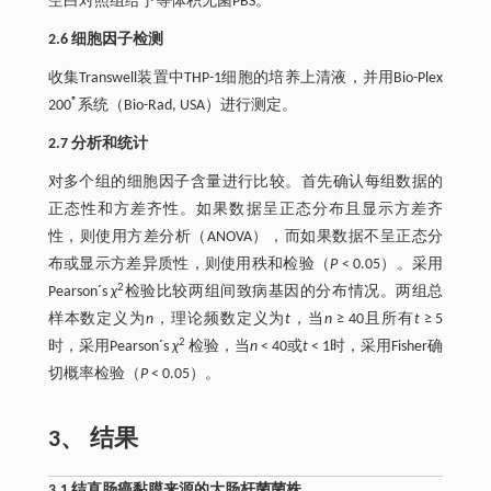
空白对照组给予等体积无菌PBS。
2.6 细胞因子检测
收集Transwell装置中THP-1细胞的培养上清液，并用Bio-Plex
®
200
系统（Bio-Rad, USA）进行测定。
2.7 分析和统计
对多个组的细胞因子含量进行比较。首先确认每组数据的
正态性和方差齐性。如果数据呈正态分布且显示方差齐
性，则使用方差分析（ANOVA），而如果数据不呈正态分
布或显示方差异质性，则使用秩和检验（
P
< 0.05）。采用
2
Pearson´s
χ
检验比较两组间致病基因的分布情况。两组总
样本数定义为
n
，理论频数定义为
t
，当
n
≥ 40且所有
t
≥ 5
2
时，采用Pearson´s
χ
检验，当
n
< 40或
t
< 1时，采用Fisher确
切概率检验（
P
< 0.05）。
3、 结果
3.1 结直肠癌黏膜来源的大肠杆菌菌株