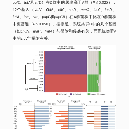
aufC
、
lpfA
和
stfD
）在D群中的频率高于A群（
P
≤ 0.025），
12个基因（
yfcV
、
ChiA
、
elfC
、
stcD
、
papC
、
iucC
、
iucD
、
iutA
、
iha
、
sat
、
papF
和
papGII
）在A群菌株中比在D群菌株
中更普遍（
P
≤ 0.050）。据报道，系统类群D中的几个基因
（如
chuA
、
ipaH
、
fmlA
）与黏附和侵袭有关，而系统类群A
中的
yfcV
与黏附有关。