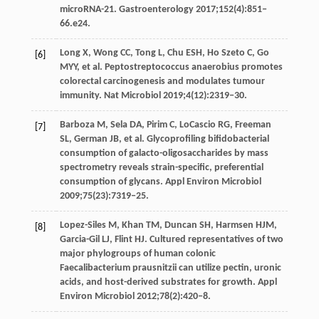
microRNA-21. Gastroenterology 2017;152(4):851‒
66.e24.
Long X, Wong CC, Tong L, Chu ESH, Ho Szeto C, Go
[6]
MYY, et al. Peptostreptococcus anaerobius promotes
colorectal carcinogenesis and modulates tumour
immunity. Nat Microbiol 2019;4(12):2319‒30.
Barboza M, Sela DA, Pirim C, LoCascio RG, Freeman
[7]
SL, German JB, et al. Glycoprofiling bifidobacterial
consumption of galacto-oligosaccharides by mass
spectrometry reveals strain-specific, preferential
consumption of glycans. Appl Environ Microbiol
2009;75(23):7319‒25.
Lopez-Siles M, Khan TM, Duncan SH, Harmsen HJM,
[8]
Garcia-Gil LJ, Flint HJ. Cultured representatives of two
major phylogroups of human colonic
Faecalibacterium prausnitzii can utilize pectin, uronic
acids, and host-derived substrates for growth. Appl
Environ Microbiol 2012;78(2):420‒8.