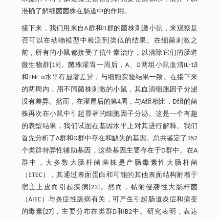
准确了解细菌菌株在肠道中的作用。
接下来，我们用来自A群和D群的菌株刺激小鼠，来观察是
否可以在动物模型中检测到类似的结果。在细菌刺激之
前，所有的小鼠都接受了抗生素治疗，以清除它们的肠道
微生物群[19]。菌株灌胃一周后，A、D两组小鼠血清IL-1β
和TNF-α水平有显著差异，与细胞实验结果一致。在接下来
的两周内，用不同菌株刺激的小鼠，其血清细胞因子分泌
没有差异。然而，在灌胃后的第4周，与A组相比，D组的菌
株再次在小鼠中引起显著的细胞因子分泌。这是一个有趣
的表型结果，我们试图在基因水平上对其进行解释。我们
首先分析了A群和D群中存在和缺失的基因。总共鉴定了352
个类群特异性辅助基因，这些基因主要存在于D群中。在A
群中，大多数大肠杆菌菌株是产肠毒素性大肠杆菌
（ETEC），其通过表面蛋白和可能的其他表面结构附着于
宿主上皮而引起疾病[23]。然而，黏附侵袭性大肠杆菌
（AIEC）与炎症性肠病有关，可产生引起肠道炎症和病变
的毒素[27]，主要分布在类群D和B2中。研究表明，表达