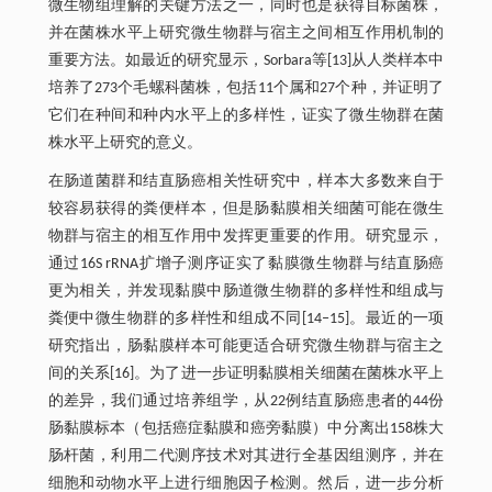
微生物组理解的关键方法之一，同时也是获得目标菌株，
并在菌株水平上研究微生物群与宿主之间相互作用机制的
重要方法。如最近的研究显示，Sorbara等[13]从人类样本中
培养了273个毛螺科菌株，包括11个属和27个种，并证明了
它们在种间和种内水平上的多样性，证实了微生物群在菌
株水平上研究的意义。
在肠道菌群和结直肠癌相关性研究中，样本大多数来自于
较容易获得的粪便样本，但是肠黏膜相关细菌可能在微生
物群与宿主的相互作用中发挥更重要的作用。研究显示，
通过16S rRNA扩增子测序证实了黏膜微生物群与结直肠癌
更为相关，并发现黏膜中肠道微生物群的多样性和组成与
粪便中微生物群的多样性和组成不同[14‒15]。最近的一项
研究指出，肠黏膜样本可能更适合研究微生物群与宿主之
间的关系[16]。为了进一步证明黏膜相关细菌在菌株水平上
的差异，我们通过培养组学，从22例结直肠癌患者的44份
肠黏膜标本（包括癌症黏膜和癌旁黏膜）中分离出158株大
肠杆菌，利用二代测序技术对其进行全基因组测序，并在
细胞和动物水平上进行细胞因子检测。然后，进一步分析