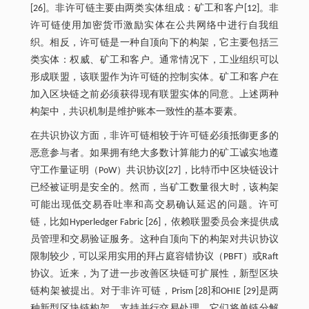
[26]。非许可链主要由两类实体组成：矿工和客户[12]。非
许可链使用加密货币激励实体在公共网络中进行自我组
织。相反，许可链是一种自顶向下的构架，它主要包括三
类实体：权威、矿工和客户。通常情况下，工业组织可以
形成联盟，该联盟作为许可链的控制实体。矿工和客户在
加入区块链之前必须获得现有联盟实体的同意。上述两种
构架中，共识机制是维护账本一致性的基本要素。
在共识协议方面，非许可链相较于许可链必须抵御更多的
恶意参与者。如果拥有绝大多数计算能力的矿工诚实地遵
守工作量证明（PoW）共识协议[27]，比特币中区块链设计
已经被证明是安全的。然而，当矿工数量很大时，该构架
可能出现低交易吞吐率和高交易确认延迟的问题。许可
链，比如Hyperledger Fabric [26]，依赖联盟委员会来提供成
员管理和交易验证服务。这种自顶向下的构架对共识协议
限制较少，可以采用实用的拜占庭容错协议（PBFT）或Raft
协议。近来，为了进一步改善区块链可扩展性，新型区块
链构架被提出。对于非许可链，Prism [28]和OHIE [29]是两
种新型区块链构架，支持并行交易处理。它们将单链分解