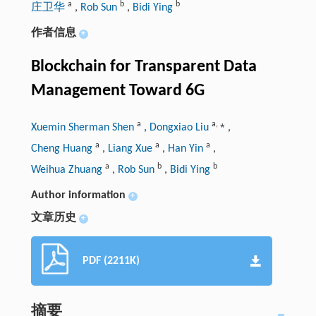
a
b
b
庄卫华
,
Rob Sun
,
Bidi Ying
作者信息
+
Blockchain for Transparent Data
Management Toward 6G
a
a
,
⁎
Xuemin Sherman Shen
,
Dongxiao Liu
,
a
a
a
Cheng Huang
,
Liang Xue
,
Han Yin
,
a
b
b
Weihua Zhuang
,
Rob Sun
,
Bidi Ying
Author information
+
文章历史
+
PDF (2211K)
摘要