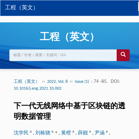
工程（英文）
工程（英文）
››
››
: 74 -85.
DOI:
工程（英文）
2022, Vol. 8
Issue (1)
10.1016/j.eng.2021.10.002
下一代无线网络中基于区块链的透
明数据管理
a
a
,
⁎
a
a
a
沈学民
,
刘栋骁
,
黄橙
,
薛靓
,
尹涵
,