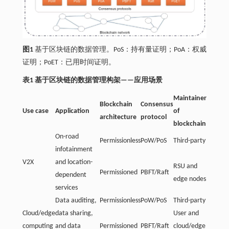
图1
基于区块链的数据管理。PoS：持有量证明；PoA：权威
证明；PoET：已用时间证明。
表1 基于区块链的数据管理构架——应用场景
Maintainer
Blockchain
Consensus
Use case
Application
of
architecture
protocol
blockchain
On-road
Permissionless
PoW/PoS
Third-party
infotainment
V2X
and location-
RSU and
Permissioned
PBFT/Raft
dependent
edge nodes
services
Data auditing,
Permissionless
PoW/PoS
Third-party
Cloud/edge
data sharing,
User and
computing
and data
Permissioned
PBFT/Raft
cloud/edge