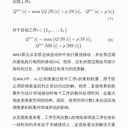
后续工序
i
。
i
,
,
u
v
u
v
[
]
=
m
a
x
{
[
J
S
[
]
]
+
[
J
S
[
]
]
,
[
]
+
[
]
}
Q
v
Q
v
p
v
Q
u
p
u
Q
u
,
v
v
=
m
a
x
Q
J
S
v
+
p
J
S
v
,
Q
u
,
v
u
+
p
u
（7）
∈
{
,
…
,
}
对于其他工序
i
L
L
i
∈
{
L
g
,
…
,
L
1
}
1
g
,
u
v
[
]
=
m
a
x
{
[
J
S
[
]
]
+
[
J
S
[
]
]
,
Q
i
Q
i
p
i
（8）
Q
u
,
v
i
=
m
a
x
Q
J
S
i
+
p
J
S
i
,
Q
u
,
v
M
S
i
+
p
M
S
i
,
u
v
[
M
S
[
]
]
+
[
M
S
[
]
]
}
Q
i
p
i
AWLS算法从非禁忌候选动作中执行最优移动，并在禁忌期
内避免执行相同的移动[
34
]。然而，过长的禁忌期会导致计
算时间过长，并可能错过有潜力的优质解。
在AWLS中，
w
记录搜索过程中工序
i
的累积权重，用于防
w
i
i
i
止局部搜索返回到之前访问过的解。然而，直接将累积权
重作为估计邻域移动时每个工序的额外处理时间，会极大
地改变搜索空间的结构。因此，使用空闲计数
t
来自适应地
t
i
调整累积权重对邻域评估的影响。
从宏观角度来看，工序空闲次数
t
的增加表明该工序在很长
t
i
一段时间内并未处于关键路径上，这意味着当前解决方案