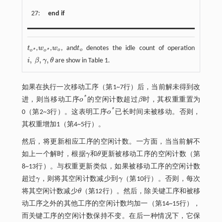
27:
end if
t
,
w
,
w
, and
t
denotes the idle count of operation
t
o
*
w
o
*
w
o
t
o
o
o
o
*
o
*
,
,
,
i
β
γ
θ
are show in Table 1.
i
,
β
,
γ
,
θ
如果在执行一次移动工序（第1~7行）后，当前解未得到改
*
进，则当移动工序
o
的空闲计数超过
β
时，其权重重置为
o
*
β
*
0（第2~3行）。这表明工序
o
已长时间未被移动。否则，
o
*
其权重增加1（第4~5行）。
然后，将更新相应工序的空闲计数。一方面，当当前解不
如上一个解时，根据
γ
和
θ
更新被移动工序的空闲计数（第
γ
θ
8~13行）。与权重更新类似，如果被移动工序的空闲计数
超过
γ
，则将其空闲计数减少到
γ
（第10行）。否则，每次
γ
γ
将其空闲计数减少
θ
（第12行）。然后，除关键工序和被移
θ
动工序之外的其他工序的空闲计数均加一（第14~15行），
而关键工序的空闲计数保持不变。在后一种情况下，它保