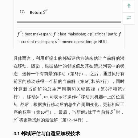
*
17:
Return
S
S
*
*
'
c
p
f
: best makespan;
f
: last makespan;
: critical path;
f
f
*
f
'
c
p
f
*
：current makespan;
o
: moved operation;
ϕ
: NULL.
o
*
具体而言，利用所提出的邻域评估方法来估计当前解的潜
在移动。随后，根据估计的邻域值及其在禁忌列表中的状
态，选择一个有前景的移动（第5行）。之后，通过执行有
前景的移动获得一个新的当前解（第6行和第7行），同时
计算新当前解的总生产周期和关键路径（第8行和第9
,
,
*
*
行）。移动(
o
m
k
)表示将操作
o
移动到机器
m
上的位置
o
*
,
m
,
k
o
*
k
。然后，根据执行移动后的总生产周期变化，更新相应工
k
*
序的权重（第10行）。最后，当新解
S
优于当前解
S
时，
S
*
*
S
将更新找到的最佳解（第12~14行）。
S
*
3.1 邻域评估与自适应加权技术