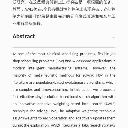
泛研究。在这些经典算例上进行突破是一项艰巨的任务。
然而，AWLS仍在8个具有挑战性的算例上实现突破，这些算
例之前的最佳纪录是由最先进的元启发式算法和知名的工
业求解器所保持。
Abstract
As one of the most classical scheduling problems, flexible job
shop scheduling problems (FJSP) find widespread applications in
modern intelligent manufacturing systems. However, the
majority of meta-heuristic methods for solving FJSP in the
literature are population-based evolutionary algorithms, which
are complex and time-consuming. In this paper, we propose a
fast effective single-solution based local search algorithm with
an innovative adaptive weighting-based local search (AWLS)
technique for solving FJSP. The adaptive weighting technique
assigns weights to each operation and adaptively updates them
during the exploration. AWLS integrates a Tabu Search strategy