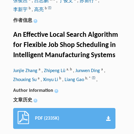
张俊杰
,
吕志鹏
,
丁俊文
,
苏宙行
,
b
b
李新宇
,
高亮
作者信息
+
An Effective Local Search Algorithm
for Flexible Job Shop Scheduling in
Intelligent Manufacturing Systems
a
a
,
b
a
Junjie Zhang
,
Zhipeng Lü
,
Junwen Ding
,
a
b
b
,
*
Zhouxing Su
,
Xinyu Li
,
Liang Gao
,
Author information
+
文章历史
+
PDF (2335K)