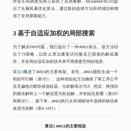
作业车间调度实例上获得了高质量解。Alzaqebah等[
32
]提
出了头脑风暴优化算法，通过新的选择方法和邻域结构增
强了全局搜索能力。
3 基于自适应加权的局部搜索
为了解决FJSP问题，我们提出了一种AWLS算法。该方法结
合了TS策略，以防止算法重复访问最近已探索的解或属
性，并采用自适应加权技术来平滑搜索空间的地形。
算法1
概述了AWLS的主要框架。首先，AWLS随机生成一个
初始可行解（第1行）。这种初始化方法确保了将工序公平
且无偏地分配给候选机器。当前解表示为
S
。然后，将找到
S
的最佳解和上一个解设置为初始解，并初始化权重（第2行
和第3行）。接下来，AWLS执行从邻域移动中选择的移动来
改进当前解（第4~16行）。
算法1 AWLS的主要框架