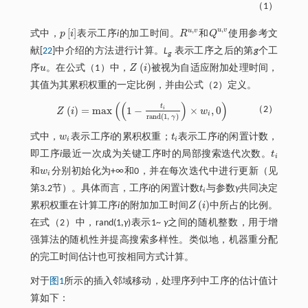
（1）
,
,
u
v
u
v
[
]
式中，
p
i
表示工序
i
的加工时间。
R
和
Q
使用参考文
p
i
R
u
,
v
Q
u
,
v
献[
22
]中介绍的方法进行计算。
L
表示工序之后的第
g
个工
g
(
)
序
u
。在
公式（1）
中，
Z
i
被视为自适应附加处理时间，
u
Z
i
其值为其累积权重的一定比例，并由
公式（2）
定义。
(
(
)
)
t
(
)
=
m
a
x
1
−
×
,
0
（2）
i
Z
i
w
Z
i
=
m
a
x
1
-
t
r
a
n
d
(
1
,
γ
)
×
w
i
,
0
i
r
a
n
d
(
1
,
)
γ
式中，
w
表示工序
i
的累积权重；
t
表示工序
i
的闲置计数，
w
i
t
i
i
即工序
i
最近一次成为关键工序时的局部搜索迭代次数。
t
t
i
和
w
分别初始化为+∞和0，并在每次迭代中进行更新（见
w
i
i
第3.2节）。具体而言，工序
i
的闲置计数
t
与参数
γ
共同决定
t
i
(
)
累积权重在计算工序
i
的附加加工时间
Z
i
中所占的比例。
Z
i
在
式（2）
中，rand(1,
γ
)表示1~
γ
之间的随机整数，用于增
强算法的随机性并提高搜索多样性。类似地，机器重分配
的完工时间估计也可按相同方式计算。
对于
图1
所示的插入邻域移动，处理序列中工序的估计值计
算如下：