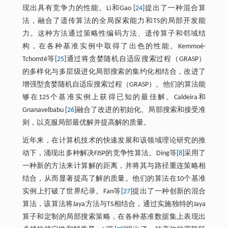
现出具有竞争力的性能。Li和Gao [
24
]提出了一种混合算
法，融合了遗传算法的全局探索能力和TS的局部开发能
力。这种方法通过策略性编码方法、遗传算子和邻域结
构，在各种基准实例中取得了出色的性能。Kemmoé-
Tchomté等[
25
]通过将贪婪随机自适应搜索过程（GRASP）
的多样化与多层级进化局部搜索的集约化相结合，改进了
增强型贪婪随机自适应搜索过程（GRASP）。他们的算法能
够在125个基准实例上获得已知的最佳解。Caldeira和
Gnanavelbabu [
26
]融合了改进的初始化、局部搜索和接受准
则，以克服局部最优解并提高解的质量。
近年来，在计算机技术的快速发展和该领域理论研究的推
动下，涌现出多种解决FJSP的竞争性算法。Ding等[
8
]采用了
一种新的方法来计算解的距离，并将其与路径重连策略相
结合，从而显著提高了解的质量。他们的算法在10个基准
实例上打破了世界纪录。Fan等[
27
]提出了一种创新的混合
算法，该算法将Jaya方法与TS相结合，通过实施独特的Jaya
算子和定制的局部搜索策略，在各种基准数据集上表现出