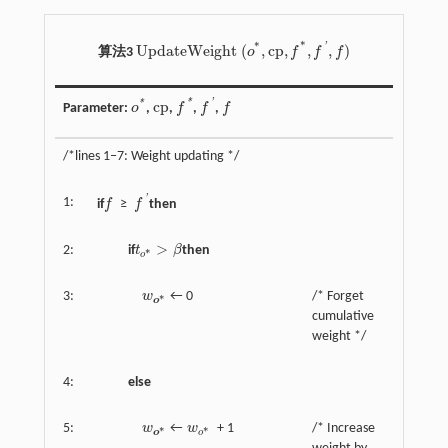
*
*
'
U
p
d
a
t
e
W
e
i
g
h
t
(
,
c
p
,
,
,
)
算法3
o
f
f
f
U
p
d
a
t
e
W
e
i
g
h
t
(
o
*
,
c
p
,
f
*
,
f
'
,
f
)
*
'
c
p
*
Parameter
:
o
,
,
f
,
f
,
f
o
*
c
p
f
*
f
'
f
/*lines 1‒7: Weight updating */
'
1:
if
f
≥
f
then
f
f
'
>
2:
if
t
β
then
t
o
*
>
β
*
o
3:
w
← 0
/* Forget
w
o
*
*
o
cumulative
weight */
4:
else
5:
w
←
w
+ 1
/* Increase
w
o
*
w
o
*
*
*
o
o