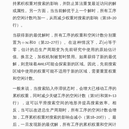
持累积权重对搜索的影响，并防止算法重复最近访问的解
或属性。另一方面，当当前解优于上一个解时，所有工序
的空闲计数均加一，从而减少权重对搜索的影响（第18~20
行）。
当获得新的最优解时，所有工序的权重和空闲计数分别重
+
∞
(
)
置为
和0（第22~27行）。在这种情况下，
Z
o
等于
+
∞
Z
(
o
)
零，估计的总生产周期变为先前研究中使用的原始估计
值。换言之，加权机制被暂时禁用。如果获得了新的最优
解，则意味着AWLS可能会探索新的区域。因此，先前搜索
区域中使用的权重可能不适用于新的区域，需要重置权重
和空闲计数。
一般来说，当搜索陷入停滞状态时，会增大已移动工序的
累积权重，同时减少关键工序的空闲计数（第5行和第9~13
行），这可以平滑搜索空间的地形并提高搜索效率。相
反，当可以改进总生产周期时，所有工序的空闲计数会增
加，工序累积权重对搜索的影响会减小（第18~20行）。最
后，一旦发现新的最优解，所有工序的累积权重和空闲计