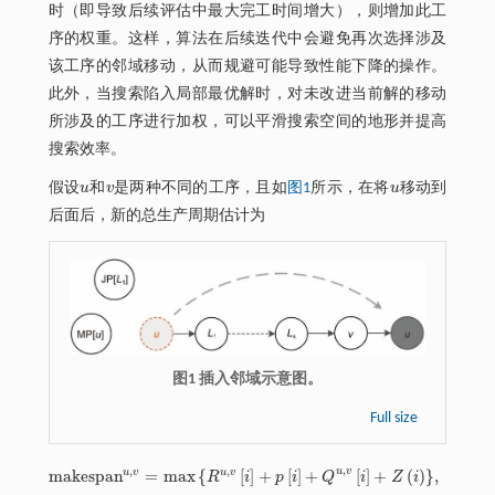
时（即导致后续评估中最大完工时间增大），则增加此工
序的权重。这样，算法在后续迭代中会避免再次选择涉及
该工序的邻域移动，从而规避可能导致性能下降的操作。
此外，当搜索陷入局部最优解时，对未改进当前解的移动
所涉及的工序进行加权，可以平滑搜索空间的地形并提高
搜索效率。
假设
u
和
v
是两种不同的工序，且如
图1
所示，在将
u
移动到
u
v
u
后面后，新的总生产周期估计为
图1 插入邻域示意图。
Full size
,
,
,
u
v
u
v
m
a
k
e
s
p
a
n
=
m
a
x
{
[
]
+
[
]
+
[
]
+
(
)
}
,
∀
∈
u
v
R
i
p
i
Q
i
Z
i
i
m
a
k
e
s
p
a
n
u
,
v
=
m
a
x
R
u
,
v
i
+
p
i
+
Q
u
,
v
i
+
Z
i
,
∀
i
∈
{
L
1
,
…
,
L
g
,
v
,
u
}