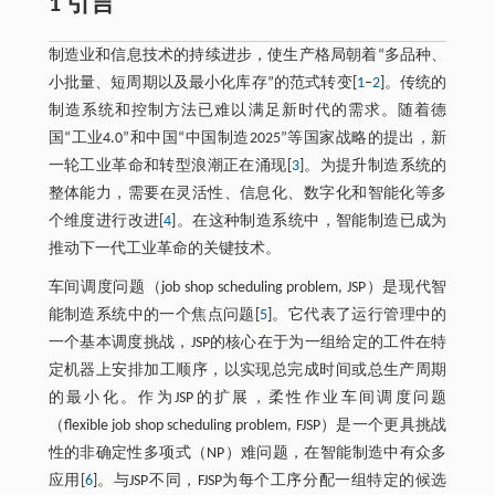
1 引言
制造业和信息技术的持续进步，使生产格局朝着“多品种、
小批量、短周期以及最小化库存”的范式转变[
1
‒
2
]。传统的
制造系统和控制方法已难以满足新时代的需求。随着德
国“工业4.0”和中国“中国制造2025”等国家战略的提出，新
一轮工业革命和转型浪潮正在涌现[
3
]。为提升制造系统的
整体能力，需要在灵活性、信息化、数字化和智能化等多
个维度进行改进[
4
]。在这种制造系统中，智能制造已成为
推动下一代工业革命的关键技术。
车间调度问题（job shop scheduling problem, JSP）是现代智
能制造系统中的一个焦点问题[
5
]。它代表了运行管理中的
一个基本调度挑战，JSP的核心在于为一组给定的工件在特
定机器上安排加工顺序，以实现总完成时间或总生产周期
的最小化。作为JSP的扩展，柔性作业车间调度问题
（flexible job shop scheduling problem, FJSP）是一个更具挑战
性的非确定性多项式（NP）难问题，在智能制造中有众多
应用[
6
]。与JSP不同，FJSP为每个工序分配一组特定的候选