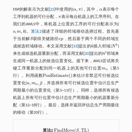
,
FJSP的解表示为文献[
22
]中使用的(
α
π
)，其中，
α
表示每个
α
,
π
α
工序到机器的可行分配，
π
表示每台机器上的工序序列。在
π
我们的AWLS中，将机器上位置的工序的可行分配表示为(
,
,
o
m
k
)。
算法2
描述了详细的邻域移动选择过程。首先基
o
,
m
,
k
c
p
于当前解
S
获得关键路径
，然后基于两个不同的邻域生
S
c
p
k
成候选邻域移动。本文采用文献[
33
]提出的
k
插入邻域(
N
)
k
N
k
7
来生成候选机器重新分配，而采用文献[
20
]提出的
N
邻域来
生成同一机器上的候选位置变化。接下来，AWLS尝试将关
键工序重新分配到同一机器上的其他可行位置
m
（第5
m
u
u
P
o
s
i
E
s
t
i
m
a
t
e
(
)
行）。利用函数
来估计非禁忌可行候选位
P
o
s
i
E
s
t
m
a
t
e
(
)
,
,
置变化(
u
m
j
)，并选择所有可行候选位置中估计总生产
u
,
m
u
,
j
u
周期最小的位置变化（第5~11行）。同样，选择所有候选
机器上所有可行位置中估计总生产周期最小的机器重新分
配（第12~18行）。最后，选择并返回评估总生产周期最佳
的移动（第20行）。
F
i
n
d
M
o
v
e
(
,
T
L
)
算法2
S
F
i
n
d
M
o
v
e
(
S
,
T
L
)