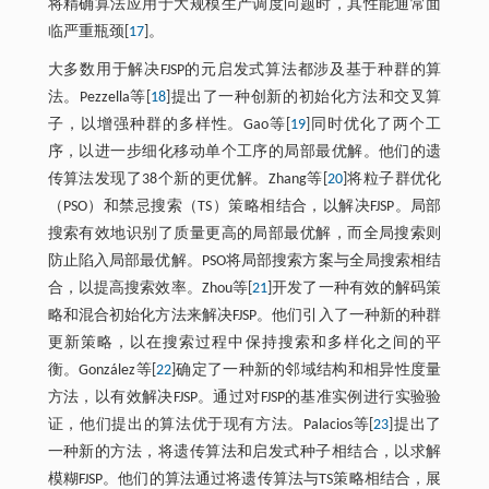
将精确算法应用于大规模生产调度问题时，其性能通常面
临严重瓶颈[
17
]。
大多数用于解决FJSP的元启发式算法都涉及基于种群的算
法。Pezzella等[
18
]提出了一种创新的初始化方法和交叉算
子，以增强种群的多样性。Gao等[
19
]同时优化了两个工
序，以进一步细化移动单个工序的局部最优解。他们的遗
传算法发现了38个新的更优解。Zhang等[
20
]将粒子群优化
（PSO）和禁忌搜索（TS）策略相结合，以解决FJSP。局部
搜索有效地识别了质量更高的局部最优解，而全局搜索则
防止陷入局部最优解。PSO将局部搜索方案与全局搜索相结
合，以提高搜索效率。Zhou等[
21
]开发了一种有效的解码策
略和混合初始化方法来解决FJSP。他们引入了一种新的种群
更新策略，以在搜索过程中保持搜索和多样化之间的平
衡。González等[
22
]确定了一种新的邻域结构和相异性度量
方法，以有效解决FJSP。通过对FJSP的基准实例进行实验验
证，他们提出的算法优于现有方法。Palacios等[
23
]提出了
一种新的方法，将遗传算法和启发式种子相结合，以求解
模糊FJSP。他们的算法通过将遗传算法与TS策略相结合，展