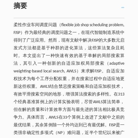
摘要
柔性作业车间调度问题（flexible job shop scheduling problem,
FJSP）作为最经典的调度问题之一，在现代智能制造系统中
得到了广泛应用。然而，现有文献中解决FJSP的大多数元启
发式方法都是基于种群的进化算法，这些算法复杂且耗
时。本文提出了一种快速有效的基于单解的局部搜索算
法，其引入一种创新的自适应加权局部搜索（adaptive
weighting-based local search, AWLS）来求解FJSP。自适应加
权技术为每个工序分配权重，并在搜索过程中自适应地更
新这些权重。AWLS结合禁忌搜索策略和自适应加权技术，
有效平滑搜索空间的地形，增强算法搜索的多样性。在313
个经典基准算例上的计算实验表明，尽管AWLS算法简单，
但在解的质量和计算效率方面与最先进的算法相比极具竞
争力。具体而言，AWLS在33个算例上改进了文献中之前的
最优结果，其余算例除一个外均达到已有最优解。FJSP是一
类强非确定性多项式（NP）难问题，近半个世纪以来被广