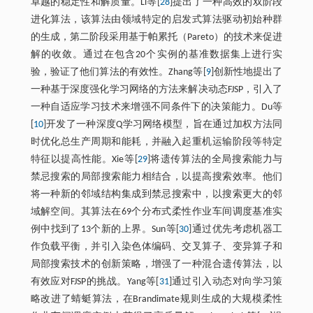
卓越的稳定性和解质量。Li等[
28
]提出了一种高效的双阶段
进化算法，该算法由领域特定的启发式算法驱动初始种群
的生成，第二阶段采用基于帕累托（Pareto）的技术来促进
解的收敛。通过在包含20个实例的基准数据集上进行实
验，验证了他们算法的有效性。Zhang等[
9
]创新性地提出了
一种基于深度强化学习网络的方法来解决动态FJSP，引入了
一种自适应学习技术来增强不同条件下的决策能力。Du等
[
10
]开发了一种深度Q学习网络模型，旨在通过加权方法同
时优化总生产周期和能耗，并融入起重机运输阶段等特定
特征以提高性能。Xie等[
29
]将遗传算法的全局搜索能力与
禁忌搜索的局部搜索能力相结合，以提高搜索效率。他们
将一种新的邻域结构集成到禁忌搜索中，以搜索更大的邻
域解空间。其算法在69个分布式柔性作业车间调度基准实
例中找到了13个新的上界。Sun等[
30
]通过优先考虑机器工
作负载平衡，并引入染色体编码、交叉算子、变异算子和
局部搜索技术的创新策略，增强了一种混合遗传算法，以
有效应对FJSP的挑战。Yang等[
31
]通过引入动态对向学习策
略改进了蜻蜓算法，在Brandimate规则生成的大规模柔性