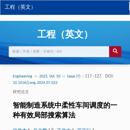
工程（英文）
工程（英文）
››
››
: 117 -127.
DOI:
Engineering
2025, Vol. 50
Issue (7)
10.1016/j.eng.2024.07.022
研究论文
智能制造系统中柔性车间调度的一
种有效局部搜索算法
a
a
,
b
a
a