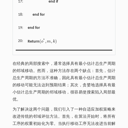
17:
end if
18:
end for
19:
end for
*
(
,
,
)
20:
Return
o
m
k
(
o
*
,
m
,
k
)
在经典的局部搜索中，通常选择具有最小估计总生产周期
的邻域移动。然而，这种方法存在两个缺点：首先，估计
总生产周期的方法不准确，因此具有最小估计总生产周期
的移动可能无法达到预期结果；其次，贪婪地选择具有最
小估计总生产周期的邻域移动，很容易使搜索陷入局部最
优。
为了解决这两个问题，我们引入了一种自适应加权策略来
改进传统的邻域评估方法。首先，在算法开始时，将所有
工序的权重初始化为零。当执行移动工序无法改进当前解