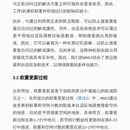
与之前访问过的解决方案之间可能存在显著差异。因此，
工序
i
的累积权重对邻域估计的影响应较小。
i
此外，TS通过利用禁忌表和禁忌期限，可以防止搜索重复
最近访问过的解或属性。另外，自适应加权技术可以通过
更平滑地自适应调整目标函数值，帮助搜索跳出局部最
优。因此，它可以被视为一种长期记忆策略，以防止搜索
重复访问过的解或属性。总的来说，这两种机制在跳出局
部最优方面具有互补性。因此，我们的AWLS结合了禁忌搜
索和自适应加权技术，以增强搜索的多样化能力。
3.2 权重更新过程
众所周知，权重更新是基于加权的算法中最核心的组成部
分之一。在所提出的权重更新过程（
算法3
）中，AWLS通过
改变累积权重和空闲计数的取值来自适应地调整搜索空间
的地形，目的是平滑搜索空间的地形。具体而言，权重更
新过程在第1~7行中给出，而空闲计数如何更新则在第8~21
行中描述。权重和空闲计数的重置在第22~27行中给出。