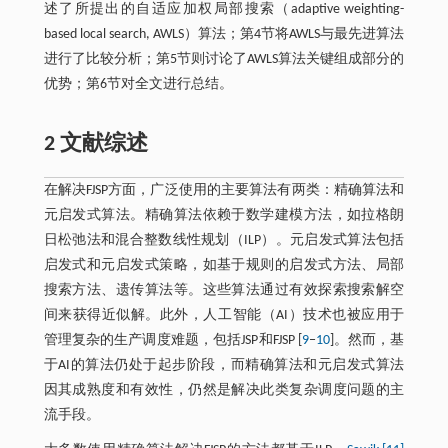
述了所提出的自适应加权局部搜索（adaptive weighting-
based local search, AWLS）算法；第4节将AWLS与最先进算法
进行了比较分析；第5节则讨论了AWLS算法关键组成部分的
优势；第6节对全文进行总结。
2 文献综述
在解决FJSP方面，广泛使用的主要算法有两类：精确算法和
元启发式算法。精确算法依赖于数学建模方法，如拉格朗
日松弛法和混合整数线性规划（ILP）。元启发式算法包括
启发式和元启发式策略，如基于规则的启发式方法、局部
搜索方法、遗传算法等。这些算法通过有效探索搜索解空
间来获得近似解。此外，人工智能（AI）技术也被应用于
管理复杂的生产调度难题，包括JSP和FJSP [
9
‒
10
]。然而，基
于AI的算法仍处于起步阶段，而精确算法和元启发式算法
因其成熟度和有效性，仍然是解决此类复杂调度问题的主
流手段。