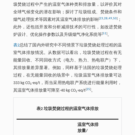
圾焚烧过程中产生的温室气体种类和排放量，以评价其对
全球气候变化的潜在影响；探讨了垃圾组成、焚烧条件和
[
23
,
28
,
49
,
50
]
烟气处理技术等因素对其温室气体排放的影响
；
此外，还包括开发和分析减排技术的可行性，如改进焚烧
[
51
]
炉设计、优化操作参数以及升级烟气净化系统等
。
表2
总结了国内外研究中不同情景下垃圾焚烧处理过程的温
室气体排放情况。从数据可以看出，垃圾焚烧过程在有无
能量回收、不同回收方式（电力、热力、热电联产）下，
其排放量差异显著。例如，同样基于法国的垃圾焚烧处理
过程，在无能量回收的场景中，垃圾温室气体排放量可达
333 kg CO₂-eq/t，而当采用热电联产系统进行能量利用时，
[
25
]
其温室气体排放量可降至-40 kg CO₂-eq/t
。
表2 垃圾焚烧过程的温室气体排放
温室气体排
放量/