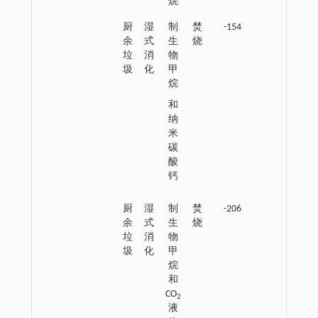
烷
厨
湿
制
焚
-154
余
式
生
烧
垃
消
物
圾
化
甲
烷
和
纳
米
碳
酸
钙
厨
湿
制
焚
-206
余
式
生
烧
垃
消
物
圾
化
甲
烷
和
CO
2
液