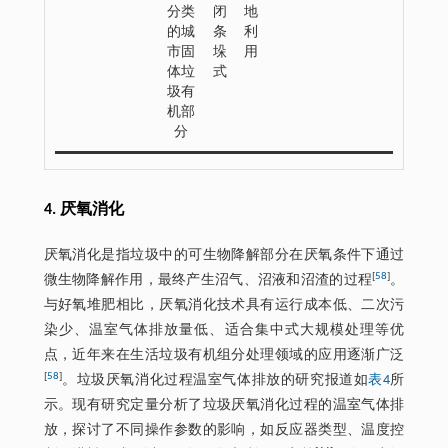
分类
闭
地
的城
条
利
市固
垛
用
体垃
式
圾有
机部
分
4. 厌氧消化
厌氧消化是指垃圾中的可生物降解部分在厌氧条件下通过
[
58
]
微生物降解作用，最终产生沼气、沼液和沼渣的过程
。
与好氧堆肥相比，厌氧消化技术具有运行成本低、二次污
染少、温室气体排放量低、适合集中式大规模处理等优
点，近年来在生活垃圾有机组分处理领域的应用逐渐广泛
[
58
]
。垃圾厌氧消化过程温室气体排放的研究报道如
表4
所
示。现有研究定量分析了垃圾厌氧消化过程的温室气体排
放，探讨了不同操作参数的影响，如反应器类型、温度控