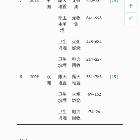
7
2013
中
露天
无收
480~734
［
14
］
国
堆置
集
非卫
无收
641~998
生填
集
埋
卫生
火炬
448~684
填埋
燃烧
卫生
电力
214~227
填埋
回收
8
2009
欧
露天
露天
561~786
［
15
］
洲
堆置
堆置
卫生
火炬
-69~162
填埋
燃烧
卫生
电力
-74~26
填埋
回收