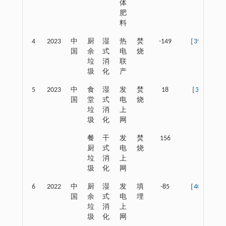
体
肥
料
4
2023
中
厨
湿
热
焚
-149
［
39
］
国
余
式
电
烧
垃
消
联
圾
化
产
5
2023
中
食
湿
发
焚
18
［
3
］
国
堂
式
电
烧
垃
消
上
圾
化
网
餐
干
发
焚
156
厨
式
电
烧
垃
消
上
圾
化
网
6
2022
中
厨
湿
发
填
-85
［
40
］
国
余
式
电
埋
垃
消
上
圾
化
网