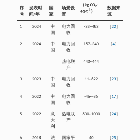
（kg CO
-
2
序
发表时
国
场景设
数据来
-1
eq·t
）
号
间/年
家
置
源
1
2024
中
电力回
-33~483
［
22
］
国
收
2
2024
中
电力回
187~340
［
4
］
国
收
热电联
440~444
产
3
2023
中
电力回
11~622
［
23
］
国
收
4
2022
中
电力回
-46~-36
［
17
］
国
收
5
2022
意
热电联
800~1000
［
24
］
大
产
利
6
2018
法
国家平
40
［
25
］