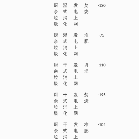
厨
湿
发
焚
-130
余
式
电
烧
垃
消
上
圾
化
网
厨
湿
发
堆
-75
余
式
电
肥
垃
消
上
圾
化
网
厨
干
发
填
-110
余
式
电
埋
垃
消
上
圾
化
网
厨
干
发
焚
-195
余
式
电
烧
垃
消
上
圾
化
网
厨
干
发
堆
-104
余
式
电
肥
垃
消
上