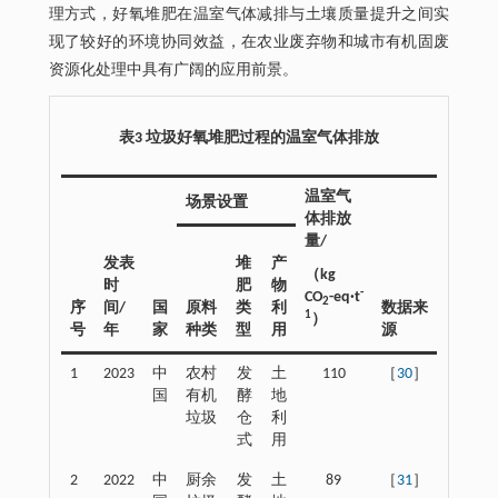
理方式，好氧堆肥在温室气体减排与土壤质量提升之间实
现了较好的环境协同效益，在农业废弃物和城市有机固废
资源化处理中具有广阔的应用前景。
表3 垃圾好氧堆肥过程的温室气体排放
温室气
场景设置
体排放
量/
发表
堆
产
（kg
时
肥
物
-
CO
-eq·t
2
序
间/
国
原料
类
利
数据来
1
）
号
年
家
种类
型
用
源
1
2023
中
农村
发
土
110
［
30
］
国
有机
酵
地
垃圾
仓
利
式
用
2
2022
中
厨余
发
土
89
［
31
］