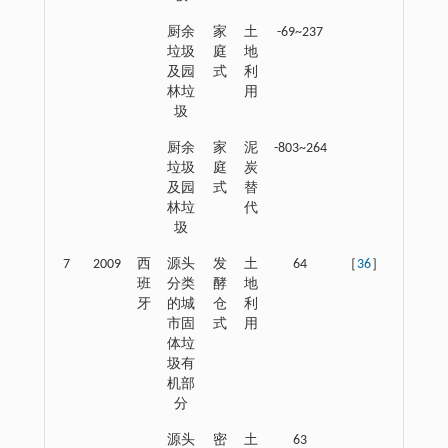
厨余
家
土
-69~237
垃圾
庭
地
及园
式
利
林垃
用
圾
厨余
家
泥
-803~264
垃圾
庭
炭
及园
式
替
林垃
代
圾
7
2009
西
源头
发
土
64
［
36
］
班
分类
酵
地
牙
的城
仓
利
市固
式
用
体垃
圾有
机部
分
源头
密
土
63