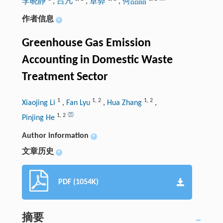
李晓静
,
吕凡
,
章骅
,
何品晶
作者信息
+
Greenhouse Gas Emission
Accounting in Domestic Waste
Treatment Sector
1
1
,
2
1
,
2
Xiaojing Li
,
Fan Lyu
,
Hua Zhang
,
1
,
2
Pinjing He
Author information
+
文章历史
+
PDF (1054K)
摘要