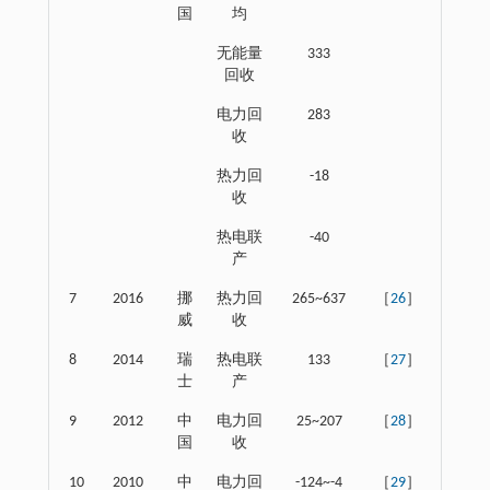
国
均
无能量
333
回收
电力回
283
收
热力回
-18
收
热电联
-40
产
7
2016
挪
热力回
265~637
［
26
］
威
收
8
2014
瑞
热电联
133
［
27
］
士
产
9
2012
中
电力回
25~207
［
28
］
国
收
10
2010
中
电力回
-124~-4
［
29
］