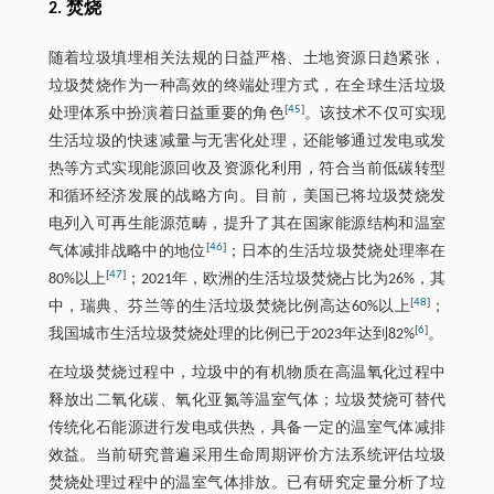
2. 焚烧
随着垃圾填埋相关法规的日益严格、土地资源日趋紧张，
垃圾焚烧作为一种高效的终端处理方式，在全球生活垃圾
[
45
]
处理体系中扮演着日益重要的角色
。该技术不仅可实现
生活垃圾的快速减量与无害化处理，还能够通过发电或发
热等方式实现能源回收及资源化利用，符合当前低碳转型
和循环经济发展的战略方向。目前，美国已将垃圾焚烧发
电列入可再生能源范畴，提升了其在国家能源结构和温室
[
46
]
气体减排战略中的地位
；日本的生活垃圾焚烧处理率在
[
47
]
80%以上
；2021年，欧洲的生活垃圾焚烧占比为26%，其
[
48
]
中，瑞典、芬兰等的生活垃圾焚烧比例高达60%以上
；
[
6
]
我国城市生活垃圾焚烧处理的比例已于2023年达到82%
。
在垃圾焚烧过程中，垃圾中的有机物质在高温氧化过程中
释放出二氧化碳、氧化亚氮等温室气体；垃圾焚烧可替代
传统化石能源进行发电或供热，具备一定的温室气体减排
效益。当前研究普遍采用生命周期评价方法系统评估垃圾
焚烧处理过程中的温室气体排放。已有研究定量分析了垃