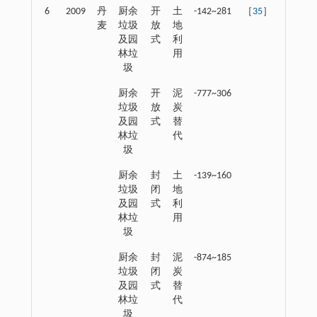
6
2009
丹
厨余
开
土
-142~281
［
35
］
麦
垃圾
放
地
及园
式
利
林垃
用
圾
厨余
开
泥
-777~306
垃圾
放
炭
及园
式
替
林垃
代
圾
厨余
封
土
-139~160
垃圾
闭
地
及园
式
利
林垃
用
圾
厨余
封
泥
-874~185
垃圾
闭
炭
及园
式
替
林垃
代
圾