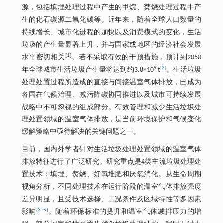
源，包括填埋处理过程中产生的甲烷、焚烧处理过程中产
生的化石碳源二氧化碳等。近年来，随着全球人口数量的
持续增长、城市化进程的加快以及消费模式的变化，生活
垃圾的产生量显著上升，并与国家或地区的经济社会发展
[
1
]
水平密切相关
。若不采取有效的干预措施，预计到2050
9
[
2
]
年全球城市生活垃圾产生量将达到约3.8×10
t
。生活垃圾
处理处置过程所造成的直接与间接温室气体排放，已成为
各国在气候治理、减污降碳协同推进以及城市可持续发展
战略中不可忽视的组成部分。有效管理和减少生活垃圾处
理处置领域的温室气体排放，是当前环境保护和气候变化
缓解策略中亟待解决的关键问题之一。
目前，国内外学者针对生活垃圾处理处置领域的温室气体
排放特征进行了广泛研究。研究重点是4类主流垃圾处理处
置技术：填埋、焚烧、好氧堆肥和厌氧消化。从生命周期
视角分析，不同处理技术在运行阶段的温室气体排放强度
差异明显，且受技术选择、工况条件及区域特性等多因素
[
3
~
5
]
影响
。随着环保标准的提升和温室气体减排压力的增