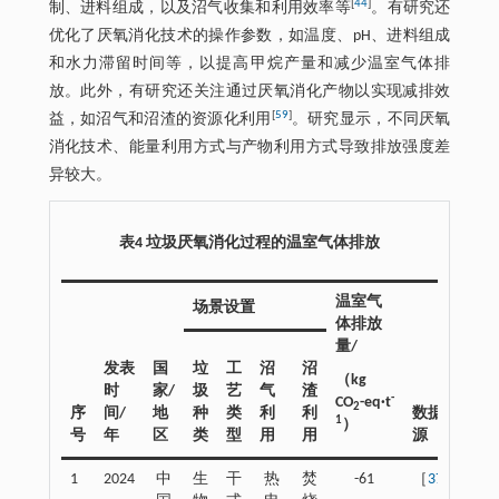
[
44
]
制、进料组成，以及沼气收集和利用效率等
。有研究还
优化了厌氧消化技术的操作参数，如温度、pH、进料组成
和水力滞留时间等，以提高甲烷产量和减少温室气体排
放。此外，有研究还关注通过厌氧消化产物以实现减排效
[
59
]
益，如沼气和沼渣的资源化利用
。研究显示，不同厌氧
消化技术、能量利用方式与产物利用方式导致排放强度差
异较大。
表4 垃圾厌氧消化过程的温室气体排放
温室气
场景设置
体排放
量/
发表
国
垃
工
沼
沼
（kg
时
家/
圾
艺
气
渣
-
CO
-eq·t
2
序
间/
地
种
类
利
利
数据来
1
）
号
年
区
类
型
用
用
源
1
2024
中
生
干
热
焚
-61
［
37
］