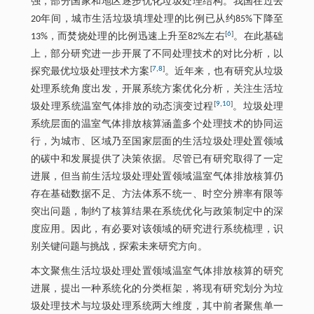
强，部分国家和地区逐步优化垃圾处理结构。我国在过去
20年间，城市生活垃圾填埋处理的比例已从约85%下降至
[
6
]
13%，而焚烧处理的比例迅速上升至82%左右
。在此基础
上，部分研究进一步开展了不同处理技术的对比分析，以
[
7
,
8
]
探究最优垃圾处理技术方案
。近年来，也有研究从垃圾
处理系统角度出发，开展系统方案优化分析，关注生活垃
[
9
,
10
]
圾处理系统温室气体排放的动态演变过程
。垃圾处理
系统层面的温室气体排放核算涵盖多个处理技术的协同运
行，为城市、区域乃至国家层面的生活垃圾处理处置领域
的碳中和发展提供了决策依据。尽管已有研究取得了一定
进展，但当前生活垃圾处理处置领域温室气体排放核算仍
存在基础数据不足、方法体系不统一、时空分辨率有限等
突出问题，制约了核算结果在系统优化与政策制定中的深
度应用。因此，有必要对该领域的研究进行系统梳理，识
别关键问题与挑战，探索未来研究方向。
本文聚焦生活垃圾处理处置领域温室气体排放核算的研究
进展，提出一种系统化的分类框架，将现有研究划分为垃
圾处理技术与垃圾处理系统两大维度，其中前者聚焦单一