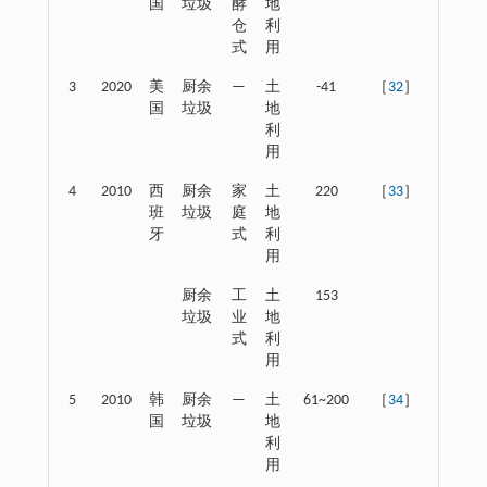
国
垃圾
酵
地
仓
利
式
用
3
2020
美
厨余
—
土
-41
［
32
］
国
垃圾
地
利
用
4
2010
西
厨余
家
土
220
［
33
］
班
垃圾
庭
地
牙
式
利
用
厨余
工
土
153
垃圾
业
地
式
利
用
5
2010
韩
厨余
—
土
61~200
［
34
］
国
垃圾
地
利
用