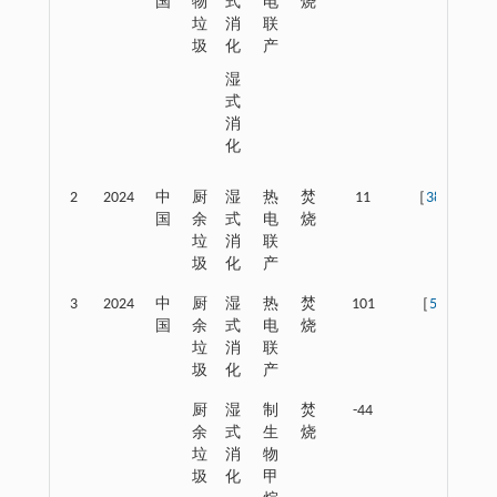
国
物
式
电
烧
垃
消
联
圾
化
产
湿
式
消
化
2
2024
中
厨
湿
热
焚
11
［
38
］
国
余
式
电
烧
垃
消
联
圾
化
产
3
2024
中
厨
湿
热
焚
101
［
5
］
国
余
式
电
烧
垃
消
联
圾
化
产
厨
湿
制
焚
-44
余
式
生
烧
垃
消
物
圾
化
甲