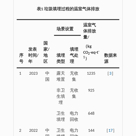
表1 垃圾填埋过程的温室气体排放
温室气
场景设置
体排放
量/
国
（kg
发表
家/
填埋
-
CO
-eq·t
2
序
时间/
地
填埋
气处
数据来
1
）
号
年
区
类型
理
源
1
2023
中
露天
无收
1235
［
3
］
国
堆置
集
非卫
无收
925
生填
集
埋
卫生
电力
648
填埋
回收
2
2022
中
卫生
电力
144
［
17
］