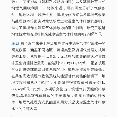
散）、间接排放（如材料和能源消耗）以及减排环节（如
填埋气回收利用）。总体来说，现有研究分析了气候条
件、地理区域、垃圾性质、填埋操作方式以及填埋气收集
与处理效率等因素对垃圾填埋过程温室气体排放的影响，
探讨了填埋作为温室气体排放源的潜在影响，研究了改进
[
13
~
16
]
填埋技术和管理措施来减少温室气体排放的可行性
。
表1
汇总了近年来关于垃圾填埋过程中温室气体排放水平的
研究数据，涵盖不同地区、填埋类型及填埋气处理方式等
典型工况。从数据可以看出，无填埋气收集的露天堆置或
[
3
]
非卫生填埋排放最高，能达到1235 kg CO₂-eq/t
；配备填埋
气火炬燃烧或能源回收系统的卫生填埋场排放明显降低；
在具备高效填埋气收集系统与能源替代功能的情境下，填
埋过程可被视为“碳汇”，个别研究报道数值可低至-74 kg
[
15
]
CO₂-eq/t
。此外，多项研究指出，填埋气的无组织排放
仍是填埋温室气体排放的主要来源，收集系统的运行效
率、填埋气处理方式及能量利用方式是决定温室气体排放
水平的关键因素。