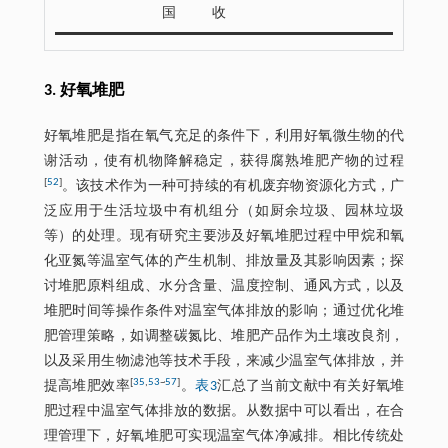
国
收
3. 好氧堆肥
好氧堆肥是指在氧气充足的条件下，利用好氧微生物的代
谢活动，使有机物降解稳定，获得腐熟堆肥产物的过程
[
52
]
。该技术作为一种可持续的有机废弃物资源化方式，广
泛应用于生活垃圾中有机组分（如厨余垃圾、园林垃圾
等）的处理。现有研究主要涉及好氧堆肥过程中甲烷和氧
化亚氮等温室气体的产生机制、排放量及其影响因素；探
讨堆肥原料组成、水分含量、温度控制、通风方式，以及
堆肥时间等操作条件对温室气体排放的影响；通过优化堆
肥管理策略，如调整碳氮比、堆肥产品作为土壤改良剂，
以及采用生物滤池等技术手段，来减少温室气体排放，并
[
35
,
53
~
57
]
提高堆肥效率
。
表3
汇总了当前文献中有关好氧堆
肥过程中温室气体排放的数据。从数据中可以看出，在合
理管理下，好氧堆肥可实现温室气体净减排。相比传统处