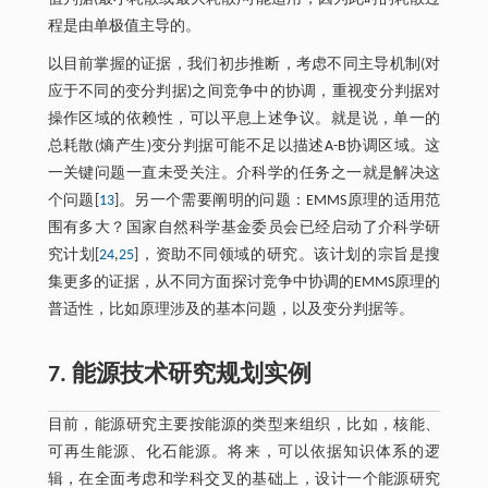
程是由单极值主导的。
以目前掌握的证据，我们初步推断，考虑不同主导机制(对
应于不同的变分判据)之间竞争中的协调，重视变分判据对
操作区域的依赖性，可以平息上述争议。就是说，单一的
总耗散(熵产生)变分判据可能不足以描述A-B协调区域。这
一关键问题一直未受关注。介科学的任务之一就是解决这
个问题[
13
]。另一个需要阐明的问题：EMMS原理的适用范
围有多大？国家自然科学基金委员会已经启动了介科学研
究计划[
24
,
25
]，资助不同领域的研究。该计划的宗旨是搜
集更多的证据，从不同方面探讨竞争中协调的EMMS原理的
普适性，比如原理涉及的基本问题，以及变分判据等。
7. 能源技术研究规划实例
目前，能源研究主要按能源的类型来组织，比如，核能、
可再生能源、化石能源。将来，可以依据知识体系的逻
辑，在全面考虑和学科交叉的基础上，设计一个能源研究