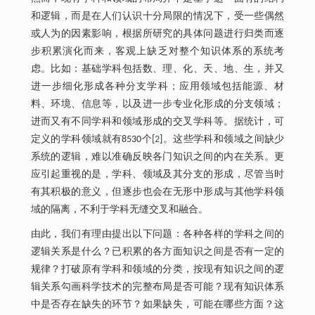
和逻辑，而是在人们认识十分局限的情况下，受一些偶然
或人为的因素影响，根据所研究的具体问题进行归类而逐
步积累演化而来，客观上缺乏对整个知识体系的系统考
虑。比如：基础学科包括数、理、化、天、地、生，并又
进一步细化形成各种分支学科；应用领域包括能源、材
料、环境、信息等，以及进一步专业化形成的分支领域；
进而又有不同学科和领域形成的交叉学科等。据统计，可
定义的学科领域就有8530个[
2
]。这些学科和领域之间缺少
系统的逻辑，难以准确反映各门知识之间的内在关系。更
应引起重视的是，学科、领域及其分支的形成，尽管当时
有其积极的意义，但逐步也会在无形中形成与其他学科领
域的隔离，不利于学科无缝交叉和融合。
由此，我们有理由提出以下问题：各种各样的学科之间的
逻辑关系是什么？已积累的各方面知识之间是否有一定的
规律？打破原有学科和领域的分类，按现有知识之间的逻
辑关系勾画科学技术的完整布局是否可能？现有知识体系
中是否存在缺失的环节？如果缺失，可能在哪些方面？这