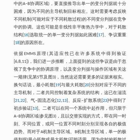
中的A–B协调区域)，要直接推导出单一的变分判据就十分
困难，因为不同的主导机制目标相左。这时需要考虑反映
不同机制(可能对应于不同耗散过程)的不同变分判据在竞争
中的协调。这也可能是非线性非平衡热力学中，对于耗散
结构[
16
]选取统一的单一变分判据如此困难[
17
]、争议重重
[
18
]的原因所在。
依据EMMS原理(其适应性已在许多系统中得到验证
[6,8,11])，我们进一步推断，上面提到的这些争议是由于忽
视了竞争中的协调原理，以及变分判据与操作区域有关这
一规律(见第5节及图3)，当然这还需要更多的证据来核实。
换句话说，最小耗散[
19
]与最大耗散[
20
]分别对应于不同的
主导机制，二者共同控制着复杂系统的结构，这已在湍流
[
21
,
22
]、气–固流态化[
12
,
13
]、反应–扩散系统[
23
]中得到了
初步验证[
13
]。二者可以在同一个系统中起作用，但只限于
A–B协调区域(参见图3)，且以交替实现的方式，即在同一时
刻、不同位置，或同一位置不同时刻分别呈现各自的极值
趋势。而对于A机制主导区域、B机制主导区域，单一的极
值判据(最小耗散或最大耗散)可能适用，因为此时的耗散过