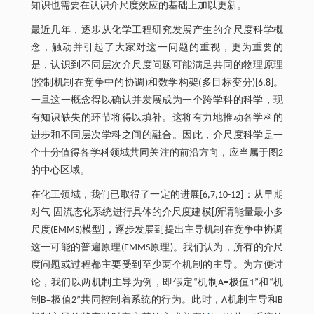
知识也需要在认识介尺度效应的基础上加以更新。
最近几年，逐步从化学工程研究发展产生的介尺度科学概
念，触动并引起了大家对这一问题的重视，更为重要的
是，认识到不同层次介尺度问题可能满足共同的物理原理
(控制机制在竞争中的协调)和数学构架(多目标变分)[6,8]。
一旦这一概念得以确认并发展成为一个跨学科的科学，现
有知识缺失的环节将得以填补。这将有力地推动各学科的
进步和不同层次学科之间的融合。因此，介尺度科学是一
个十分值得各学科领域共同关注的前沿方向，应当属于图2
的中心区域。
在化工领域，我们已取得了一定的进展[6,7,10-12]：从早期
对气-固流态化系统进行具体的介尺度建模[所谓能量最小多
尺度(EMMS)模型]，逐步发展到提出主导机制在竞争中协调
这一可能的普遍原理(EMMS原理)。我们认为，所有的介尺
度问题或过程都主要受到至少两个机制的主导。为方便讨
论，我们以两机制主导为例，即假定“机制A=极值1”和“机
制B=极值2”共同控制着系统的行为。此时，A机制主导和B