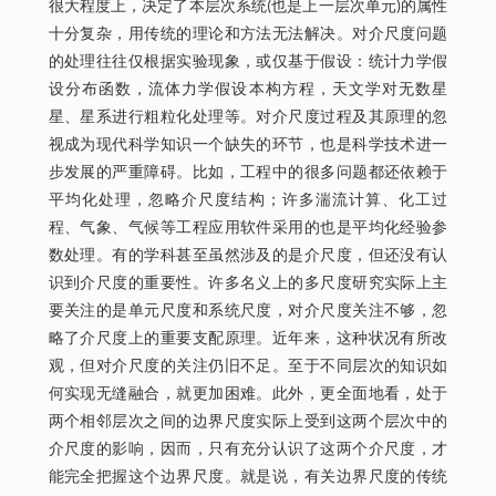
很大程度上，决定了本层次系统(也是上一层次单元)的属性
十分复杂，用传统的理论和方法无法解决。对介尺度问题
的处理往往仅根据实验现象，或仅基于假设：统计力学假
设分布函数，流体力学假设本构方程，天文学对无数星
星、星系进行粗粒化处理等。对介尺度过程及其原理的忽
视成为现代科学知识一个缺失的环节，也是科学技术进一
步发展的严重障碍。比如，工程中的很多问题都还依赖于
平均化处理，忽略介尺度结构；许多湍流计算、化工过
程、气象、气候等工程应用软件采用的也是平均化经验参
数处理。有的学科甚至虽然涉及的是介尺度，但还没有认
识到介尺度的重要性。许多名义上的多尺度研究实际上主
要关注的是单元尺度和系统尺度，对介尺度关注不够，忽
略了介尺度上的重要支配原理。近年来，这种状况有所改
观，但对介尺度的关注仍旧不足。至于不同层次的知识如
何实现无缝融合，就更加困难。此外，更全面地看，处于
两个相邻层次之间的边界尺度实际上受到这两个层次中的
介尺度的影响，因而，只有充分认识了这两个介尺度，才
能完全把握这个边界尺度。就是说，有关边界尺度的传统