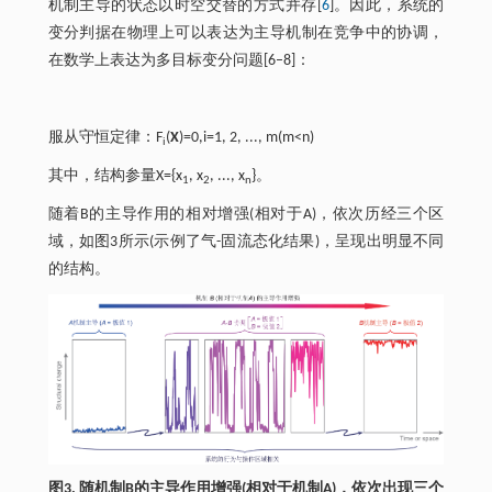
机制主导的状态以时空交替的方式并存[
6
]。因此，系统的
变分判据在物理上可以表达为主导机制在竞争中的协调，
在数学上表达为多目标变分问题[6–8]：
服从守恒定律：F
(
X
)=0,i=1, 2, ..., m(m<n)
i
其中，结构参量X={x
, x
, ..., x
}。
1
2
n
随着B的主导作用的相对增强(相对于A)，依次历经三个区
域，如图3所示(示例了气-固流态化结果)，呈现出明显不同
的结构。
图3. 随机制B的主导作用增强(相对于机制A)，依次出现三个