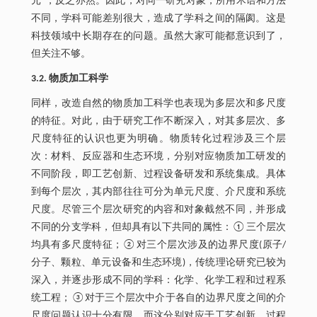
元”，反之亦然。因此，对同一研究对象，所用术语和方法
不同，学科可能差别很大，造成了学科之间的隔阂。这是
科技领域中长期存在的问题。虽然大家可能都意识到了，
但关注不够。
3.2. 物质加工科学
同样，改造自然的物质加工科学也表现为多层次和多尺度
的特征。对此，由于研究工作不断深入，对其多层次、多
尺度特征的认识也更为明确。物质转化过程涉及三个层
次：材料、反应器和生态环境，分别对应物质加工研发的
不同阶段，即工艺创新、过程设备研发和系统集成。具体
到每个层次，其内部往往可分为单元尺度、介尺度和系统
尺度。尽管三个层次研究的内容和对象截然不同，并形成
不同的分支学科，但却具有以下共同的属性：①三个层次
均具有多尺度特征；②对三个层次涉及的边界尺度(原子/
分子、颗粒、单元设备和生态环境)，传统理论研究已较为
深入，并逐步形成不同的学科：化学、化学工程和过程系
统工程；③对于三个层次中介于各自的边界尺度之间的介
尺度问题认识十分有限，而这分别对应于工艺创新、过程