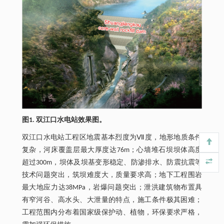
图1. 双江口水电站效果图。
双江口水电站工程区地震基本烈度为Ⅶ度，地形地质条件
复杂，河床覆盖层最大厚度达76m；心墙堆石坝坝体高度
超过300m，坝体及坝基变形稳定、防渗排水、防震抗震等
技术问题突出，筑坝难度大，质量要求高；地下工程围岩
最大地应力达38MPa，岩爆问题突出；泄洪建筑物布置具
有窄河谷、高水头、大泄量的特点，施工条件极其困难；
工程范围内分布着国家级保护动、植物，环保要求严格，