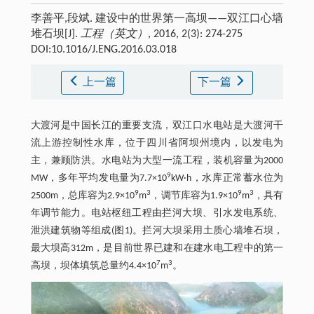
李善平,段斌. 建设中的世界第一高坝——双江口心墙
堆石坝[J].
工程（英文）
, 2016, 2(3): 274-275
DOI:10.1016/J.ENG.2016.03.018
上一篇
下一篇
大渡河是中国长江的重要支流，双江口水电站是大渡河干
流上游控制性水库，位于四川省阿坝州境内，以发电为
主，兼顾防洪。水电站为大型一流工程，装机容量为2000
9
MW，多年平均发电量为7.7×10
kW·h，水库正常蓄水位为
9
3
9
3
2500m，总库容为2.9×10
m
，调节库容为1.9×10
m
，具有
年调节能力。电站枢纽工程由拦河大坝、引水发电系统、
泄洪建筑物等组成(图1)。拦河大坝采用土质心墙堆石坝，
最大坝高312m，是目前世界已建和在建水电工程中的第一
7
3
高坝，坝体填筑总量约4.4×10
m
。