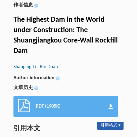
作者信息
+
The Highest Dam in the World
under Construction: The
Shuangjiangkou Core-Wall Rockfill
Dam
Shanping Li
,
Bin Duan
Author information
+
文章历史
+
PDF (1905K)
引用格式 ▾
引用本文