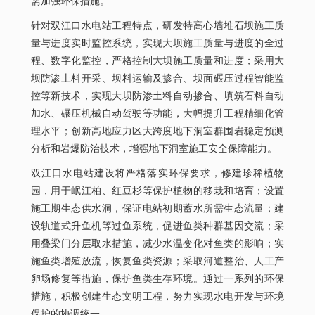
需加强环保措施。
针对双江口水电站工程特点，研发特高心墙堆石坝施工质
量与进度实时监控系统，实现大坝施工质量与进度的全过
程、数字化监控，严格控制大坝施工质量和进度；采用大
坝防渗土料开采、坝料运输及掺合、坝面碾压过程智能监
控等新技术，实现大坝防渗土料自动掺合、填筑石料自动
加水、碾压机械自动驾驶等功能，大幅提升工程精细化管
理水平；创新高地应力区大跨度地下洞室群围岩稳定预测
分析和岩爆防治技术，增强地下洞室施工安全保障能力。
双江口水电站建设将严格落实环保要求，修建珍稀植物
园，用于岷江柏、红豆杉等保护植物的移栽和培育；设置
施工期生态供水洞，保证电站初期蓄水所需生态流量；建
设轨道式升鱼机等过鱼系统，促进鱼类种群基因交流；采
用叠梁门分层取水措施，减少水温变化对鱼类的影响；实
施鱼类增殖放流，恢复鱼类资源；采取河道整治、人工产
卵场修复等措施，保护鱼类生存环境。通过一系列的环保
措施，积极创建生态文明工程，努力实现水电开发与环境
保护的协调统一。