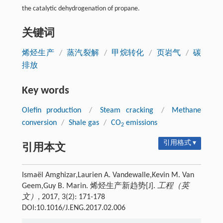
the catalytic dehydrogenation of propane.
关键词
烯烃生产
/
蒸汽裂解
/
甲烷转化
/
页岩气
/
碳
排放
Key words
Olefin production
/
Steam cracking
/
Methane
conversion
/
Shale gas
/
CO
emissions
2
引用格式 ▾
引用本文
Ismaël Amghizar,Laurien A. Vandewalle,Kevin M. Van
Geem,Guy B. Marin. 烯烃生产新趋势[J].
工程（英
文）
, 2017, 3(2): 171-178
DOI:10.1016/J.ENG.2017.02.006