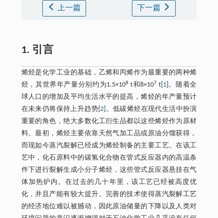
上一篇
下一篇
1. 引言
烯烃是化学工业的基础，乙烯和丙烯作为最重要的两种烯
8
7
烃，其世界年产量分别约为1.5×10
t和8×10
t[
1
]。随着全
球人口的增加及平均生活水平的提高，烯烃的年产量预计
在未来仍将保持上升趋势[
2
]。低碳烯烃在现代生活中扮演
重要的角色，绝大多数化工衍生品都以这些烯烃作为原材
料。最初，烯烃主要依靠天然气加工品或原油分馏获得，
而现如今蒸汽裂解已经成为烯烃制备的主要工艺。在该工
艺中，化石原料中的碳氢化合物在管式反应器内的高温条
件下进行裂解生成小分子烯烃，这些管式反应器悬挂在气
体加热炉内。在过去的几十年里，该工艺已经被高度优
化，并且产能有较大提升。完善的技术使得蒸汽裂解工艺
的经济地位难以被撼动，因此原油储量的下降以及人类对