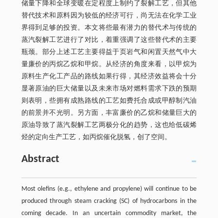
储量下降和全球变暖在定程度上制约了裂解工艺，但其他
替代技术和原料因为较低的经济可行，尚无法在化学工业
界得到足够的投资。本文将些最有潜力的替代术与传统的
蒸汽裂解工艺进行了对比，着重强调了这些替代术的主要
瓶颈。部分上述工艺主要得益于页岩气和闲置天然气中大
量廉价的丙烷乙烷和甲烷。从经济的角度来看，以甲烷为
原料生产化工产品的路线如果行得，其经济效益将会十分
显著原油的巨大储量以及未来市场对燃料需求下跌的预期
则表明，些拥有成熟路线的工艺如费托合成或甲醇制汽油
的前景并不光明。另方面，丰富廉价的乙烷和储量巨大的
原油导致了蒸汽裂解工艺两极分化的趋势，这也给低碳烯
烃的定向生产工艺，如丙烷催化脱氢，创了空间。
Abstract
Most olefins (e.g., ethylene and propylene) will continue to be
produced through steam cracking (SC) of hydrocarbons in the
coming decade. In an uncertain commodity market, the