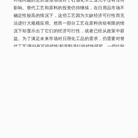
环境问题的意识逐渐增强对于石油化学工业几乎没有任何
影响。替代工艺和原料的投资仍待继续，在日用品市场不
确定性较高的情况下，这些工艺因为欠缺经济可行性而无
法进行大规模应用。然而一部分工艺在原料供给有限的情
况下却显示出了它们的经济可行性，或者已经从政策中获
益。为了满足未来市场对日用化工品的需求，仍需要对替
代工艺(最好有可持续性)和原料进行持续性研究。一些比较
具有潜力的原料是煤炭、天然气、生物质、废料，以及它
们的衍生物。
由于技术的进步和水力压裂法的改良，甲烷的供给量从
2008年起急速增长且价格显著下降[3,4]，这也使得页岩气
改变了行业趋势，成为非常具有成本竞争优势的原料。页
岩气的巨大储量让更多的研究者将兴趣点放在甲烷直接或
非直接制备烯烃及大分子碳氢化合物的路线上，这些甲烷
转化工艺或将成为有效利用闲置天然气(而不是页岩气)中大
量甲烷的一个绝佳方法。尽管页岩气的增长已经引发了甲
烷升级工艺研究热，但页岩气中的甲烷相对乙烷的最大含
量来说仍然较少，因此也更加昂贵。这也导致了乙烷价格