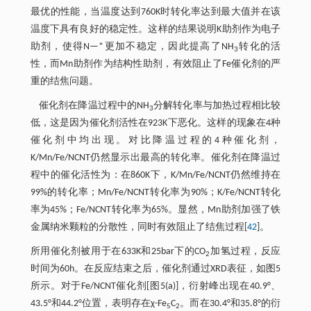
最优的性能，当温度达到760K时转化率达到最大值并在该
温度下具有良好的稳定性。这样的结果说明K助剂作为电子
助剂，使得N—*更加不稳定，因此提高了NH
转化的活
3
性，而Mn助剂作为结构性助剂，有效阻止了Fe催化剂的严
重的结焦问题。
催化剂在降温过程中的NH
分解转化率与加热过程相比较
3
低，这是因为催化剂活性在923K下恶化。这样的现象在4种
催化剂中均出现。对比降温过程的4种催化剂，
K/Mn/Fe/NCNT仍然显示出最高的转化率。催化剂在降温过
程中的催化活性为：在860K下，K/Mn/Fe/NCNT仍然维持在
99%的转化率；Mn/Fe/NCNT转化率为90%；K/Fe/NCNT转化
率为45%；Fe/NCNT转化率为65%。显然，Mn助剂加强了铁
金属纳米颗粒的分散性，同时有效阻止了结焦过程[
42
]。
所用催化剂被用于在633K和25bar下的CO
加氢过程，反应
2
时间为60h。在反应结束之后，催化剂通过XRD表征，如图5
所示。对于Fe/NCNT催化剂[图5(a)]，衍射峰出现在40.9°、
43.5°和44.2°位置，表明存在χ-Fe
C
。而在30.4°和35.8°的衍
5
2