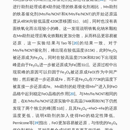
进行助剂处理或者K助剂处理的铁基催化剂相比，Mn助剂
的铁基催化剂(Mn/Fe/NCNT和K/Mn/Fe/NCNT)的开始还原温
度从485K向较低温度420K漂移[图1(c)、(d)]，同时也没有表
面铁氧化而出现较小的峰。这一发现说明铁氧化纳米颗粒
在Mn助剂处理后氧化铁颗粒更加分散，从而样品更容易被
还原，这一实验结果与Tao等[
20
]的结果一致。对于
Mn/Fe/NCNT催化剂，峰出现在较低温度(615K)，此时Fe
O
2
3
被还原成为Fe
O
，同时在较高温度(753K和821K)下出现双
3
4
峰是由于Fe
O
进一步被还原成为Fe[图1(c)]。还原过程中出
3
4
现双峰的原因可以归因于Fe
O
被还原成FeO(作为中间产
3
4
物)，然后被进一步还原成Fe，而不是Fe
O
在773K的温度下
3
4
2+
被直接一步还原成Fe。Mn助剂的处理使得Mn
进入到FeO
晶格中起到稳定FeO晶格的作用[
20
]。与Mn/Fe/NCNT相同的
是，在K/Mn/Fe/NCNT还原实验中在高温(744K和807K)下仍然
发现了两个独立的峰[图1(d)]，且其Fe
O
→FeO→Fe的还原
3
4
温度更低，说明K助剂的加入使得FeO的稳定性降低。
Pernicone等[
39
]指出，FeO更加容易被还原，与传统的Fe
O
3
4