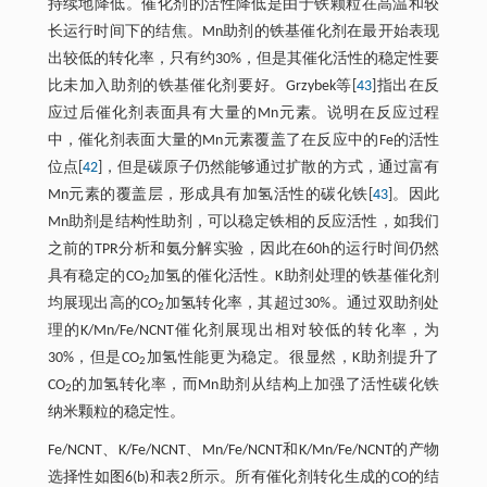
持续地降低。催化剂的活性降低是由于铁颗粒在高温和较
长运行时间下的结焦。Mn助剂的铁基催化剂在最开始表现
出较低的转化率，只有约30%，但是其催化活性的稳定性要
比未加入助剂的铁基催化剂要好。Grzybek等[
43
]指出在反
应过后催化剂表面具有大量的Mn元素。说明在反应过程
中，催化剂表面大量的Mn元素覆盖了在反应中的Fe的活性
位点[
42
]，但是碳原子仍然能够通过扩散的方式，通过富有
Mn元素的覆盖层，形成具有加氢活性的碳化铁[
43
]。因此
Mn助剂是结构性助剂，可以稳定铁相的反应活性，如我们
之前的TPR分析和氨分解实验，因此在60h的运行时间仍然
具有稳定的CO
加氢的催化活性。K助剂处理的铁基催化剂
2
均展现出高的CO
加氢转化率，其超过30%。通过双助剂处
2
理的K/Mn/Fe/NCNT催化剂展现出相对较低的转化率，为
30%，但是CO
加氢性能更为稳定。很显然，K助剂提升了
2
CO
的加氢转化率，而Mn助剂从结构上加强了活性碳化铁
2
纳米颗粒的稳定性。
Fe/NCNT、K/Fe/NCNT、Mn/Fe/NCNT和K/Mn/Fe/NCNT的产物
选择性如图6(b)和表2所示。所有催化剂转化生成的CO的结