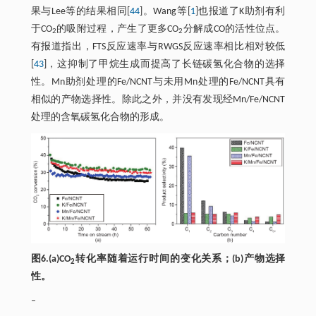
果与Lee等的结果相同[
44
]。Wang等[
1
]也报道了K助剂有利
于CO
的吸附过程，产生了更多CO
分解成CO的活性位点。
2
2
有报道指出，FTS反应速率与RWGS反应速率相比相对较低
[
43
]，这抑制了甲烷生成而提高了长链碳氢化合物的选择
性。Mn助剂处理的Fe/NCNT与未用Mn处理的Fe/NCNT具有
相似的产物选择性。除此之外，并没有发现经Mn/Fe/NCNT
处理的含氧碳氢化合物的形成。
图6.(a)CO
转化率随着运行时间的变化关系；(b)产物选择
2
性。
–