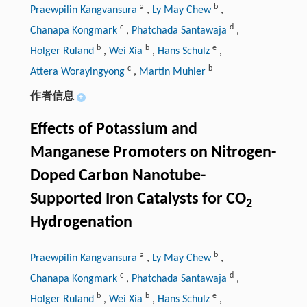
a
b
Praewpilin Kangvansura
,
Ly May Chew
,
c
d
Chanapa Kongmark
,
Phatchada Santawaja
,
b
b
e
Holger Ruland
,
Wei Xia
,
Hans Schulz
,
c
b
Attera Worayingyong
,
Martin Muhler
作者信息
+
Effects of Potassium and
Manganese Promoters on Nitrogen-
Doped Carbon Nanotube-
Supported Iron Catalysts for CO
2
Hydrogenation
a
b
Praewpilin Kangvansura
,
Ly May Chew
,
c
d
Chanapa Kongmark
,
Phatchada Santawaja
,
b
b
e
Holger Ruland
,
Wei Xia
,
Hans Schulz
,