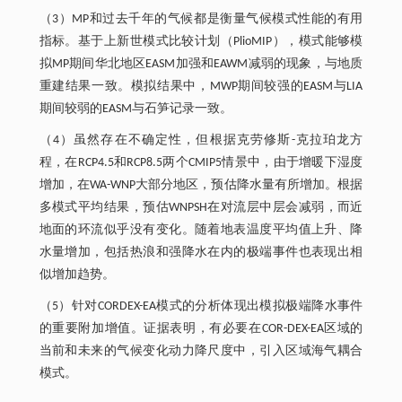
（3）MP和过去千年的气候都是衡量气候模式性能的有用
指标。基于上新世模式比较计划（PlioMIP），模式能够模
拟MP期间华北地区EASM加强和EAWM减弱的现象，与地质
重建结果一致。模拟结果中，MWP期间较强的EASM与LIA
期间较弱的EASM与石笋记录一致。
（4）虽然存在不确定性，但根据克劳修斯-克拉珀龙方
程，在RCP4.5和RCP8.5两个CMIP5情景中，由于增暖下湿度
增加，在WA-WNP大部分地区，预估降水量有所增加。根据
多模式平均结果，预估WNPSH在对流层中层会减弱，而近
地面的环流似乎没有变化。随着地表温度平均值上升、降
水量增加，包括热浪和强降水在内的极端事件也表现出相
似增加趋势。
（5）针对CORDEX-EA模式的分析体现出模拟极端降水事件
的重要附加增值。证据表明，有必要在COR-DEX-EA区域的
当前和未来的气候变化动力降尺度中，引入区域海气耦合
模式。