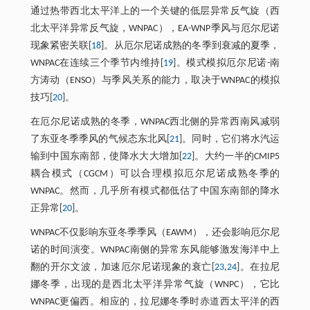
通过热带西北太平洋上的一个关键的低层异常反气旋（西
北太平洋异常反气旋，WNPAC），EA-WNP季风与厄尔尼诺
现象紧密关联[
18
]。从厄尔尼诺成熟的冬季到衰减的夏季，
WNPAC在连续三个季节内维持[
19
]。模式模拟厄尔尼诺-南
方涛动（ENSO）与季风关系的能力，取决于WNPAC的模拟
技巧[
20
]。
在厄尔尼诺成熟的冬季，WNPAC西北侧的异常西南风减弱
了东亚冬季季风的气候态东北风[
21
]。同时，它们将水汽运
输到中国东南部，使降水大大增加[
22
]。大约一半的CMIP5
耦合模式（CGCM）可以合理模拟厄尔尼诺成熟冬季的
WNPAC。然而，几乎所有模式都低估了中国东南部的降水
正异常[
20
]。
WNPAC不仅影响东亚冬季季风（EAWM），还会影响厄尔尼
诺的时间演变。WNPAC南侧的异常东风能够激发海洋中上
翻的开尔文波，加速厄尔尼诺现象的衰亡[
23
,
24
]。在拉尼
娜冬季，出现的是西北太平洋异常气旋（WNPC），它比
WNPAC更偏西。相应的，拉尼娜冬季时赤道西太平洋的西