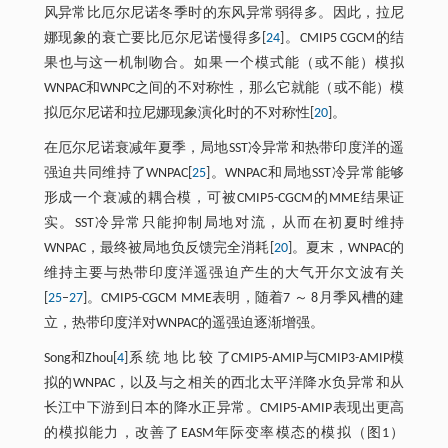
风异常比厄尔尼诺冬季时的东风异常弱得多。因此，拉尼
娜现象的衰亡要比厄尔尼诺慢得多[
24
]。CMIP5 CGCM的结
果也与这一机制吻合。如果一个模式能（或不能）模拟
WNPAC和WNPC之间的不对称性，那么它就能（或不能）模
拟厄尔尼诺和拉尼娜现象演化时的不对称性[
20
]。
在厄尔尼诺衰减年夏季，局地SST冷异常和热带印度洋的遥
强迫共同维持了WNPAC[
25
]。WNPAC和局地SST冷异常能够
形成一个衰减的耦合模，可被CMIP5-CGCM的MME结果证
实。SST冷异常只能抑制局地对流，从而在初夏时维持
WNPAC，最终被局地负反馈完全消耗[
20
]。夏末，WNPAC的
维持主要与热带印度洋遥强迫产生的大气开尔文波有关
[
25
–
27
]。CMIP5-CGCM MME表明，随着7 ～ 8月季风槽的建
立，热带印度洋对WNPAC的遥强迫逐渐增强。
Song和Zhou[
4
]系 统 地 比 较 了CMIP5-AMIP与CMIP3-AMIP模
拟的WNPAC，以及与之相关的西北太平洋降水负异常和从
长江中下游到日本的降水正异常。CMIP5-AMIP表现出更高
的模拟能力，改善了EASM年际变率模态的模拟（图1）