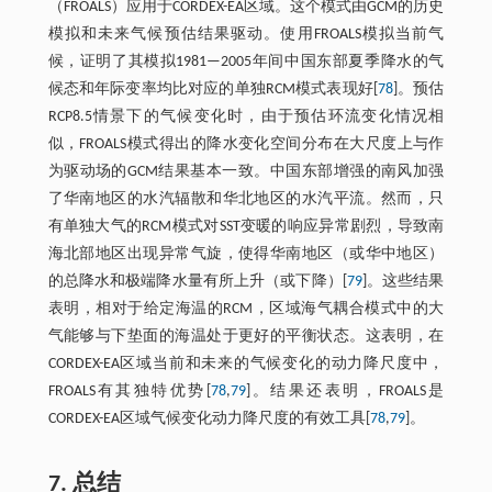
（FROALS）应用于CORDEX-EA区域。这个模式由GCM的历史
模拟和未来气候预估结果驱动。使用FROALS模拟当前气
候，证明了其模拟1981—2005年间中国东部夏季降水的气
候态和年际变率均比对应的单独RCM模式表现好[
78
]。预估
RCP8.5情景下的气候变化时，由于预估环流变化情况相
似，FROALS模式得出的降水变化空间分布在大尺度上与作
为驱动场的GCM结果基本一致。中国东部增强的南风加强
了华南地区的水汽辐散和华北地区的水汽平流。然而，只
有单独大气的RCM模式对SST变暖的响应异常剧烈，导致南
海北部地区出现异常气旋，使得华南地区（或华中地区）
的总降水和极端降水量有所上升（或下降）[
79
]。这些结果
表明，相对于给定海温的RCM，区域海气耦合模式中的大
气能够与下垫面的海温处于更好的平衡状态。这表明，在
CORDEX-EA区域当前和未来的气候变化的动力降尺度中，
FROALS有其独特优势[
78
,
79
]。结果还表明，FROALS是
CORDEX-EA区域气候变化动力降尺度的有效工具[
78
,
79
]。
7. 总结