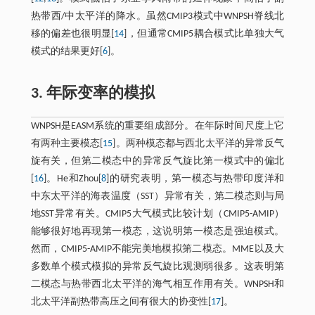
热带西/中太平洋的降水。虽然CMIP3模式中WNPSH脊线北
移的偏差也很明显[
14
]，但通常CMIP5耦合模式比单独大气
模式的结果更好[
6
]。
3. 年际变率的模拟
WNPSH是EASM系统的重要组成部分。在年际时间尺度上它
有两种主要模态[
15
]。两种模态都与西北太平洋的异常反气
旋有关，但第二模态中的异常反气旋比第一模式中的偏北
[
16
]。He和Zhou[
8
]的研究表明，第一模态与热带印度洋和
中东太平洋的海表温度（SST）异常有关，第二模态则与局
地SST异常有关。CMIP5大气模式比较计划（CMIP5-AMIP）
能够很好地再现第一模态，这说明第一模态是强迫模式。
然而，CMIP5-AMIP不能完美地模拟第二模态。MME以及大
多数单个模式模拟的异常反气旋比观测弱很多。这表明第
二模态与热带西北太平洋的海气相互作用有关。WNPSH和
北太平洋副热带高压之间有很大的协变性[
17
]。