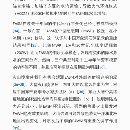
辐合增强，加强了东亚的水汽运输，导致大气环流模式
（AGCM）和CGCM模拟中MP时期的EASM降水量增加。
EASM在过去千年间的年代际-百年变化已经可被成功模拟
[
34
]。一般而言，EASM在中世纪暖期（MWP）较强，在小
冰期（LIA）较弱。这一认识与中国万象洞石笋记录的重建
结果相同[
35
]。比较MWP、LIA和20世纪全球变暖现象
（20CW）期间EASM的年际变率模态，发现有类似的降水异
常的空间分布。然而，三个典型时期中主导年际变率模态
的功率谱不同，并且准两年振荡在暖期最为明显[
36
]。
火山喷发使我们有机会观测EASM对外部辐射强迫的响应
[
36
–
38
]。大型火山喷发后，东亚大陆以北风异常为主，对
应中国东部夏季降水减少[图2（a）][
36
]。东亚大陆中高纬
度地区的降温比热带海洋更加剧烈[图2（b）]，说明海陆热
力差异减小，使EASM环流减弱。强烈的热带火山爆发对
EAWM也有重要影响。火山强迫可能导致热带太平洋和北极
地区出现变化，对喷发后冬季的EAWM有重要的调节作用
[
39
]。