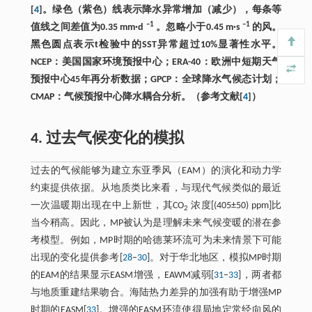
[
4
]。绿色（紫色）线表示降水异常增加（减少），每条等
–1
–1
值线之间差值为0.35 mm·d
。忽略小于0.45 m·s
的风。
黑色圆点表示t检验中的SST异常超过10%显著性水平。
NCEP：美国国家环境预报中心；ERA-40：欧洲中短期天气
预报中心45年再分析数据；GPCP：全球降水气候态计划；
CMAP：气候预报中心降水耦合分析。（参考文献[
4
]）
4. 过去气候变化的模拟
过去的气候能够为建立东亚季风（EAM）的演化和动力学
约束提供依据。从地质类比来看，与现代气候类似的最近
一次温暖期出现在中上新世，其CO
浓度[(405±50) ppm]比
2
当今稍高。因此，MP被认为是理解未来气候变暖的潜在参
考模型。例如，MP时期的哈德莱环流可为未来情景下可能
出现的变化提供参考[
28
–
30
]。对于华北地区，模拟MP时期
的EAM的结果显示EASM增强，EAWM减弱[
31
–
33
]，两者都
与地质重建结果吻合。海陆热力差异的加强有助于增强MP
时期的EASM[
33
]。增强的EASM环流使得局地定常经向风的