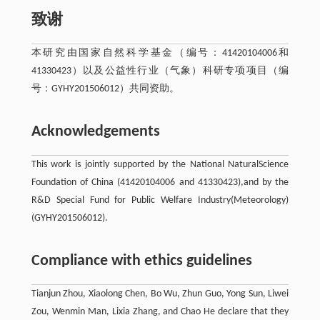
致谢
本研究由国家自然科学基金（编号：41420104006和
41330423）以及公益性行业（气象）科研专项项目（编
号：GYHY201506012）共同资助。
Acknowledgements
This work is jointly supported by the National NaturalScience
Foundation of China (41420104006 and 41330423),and by the
R&D Special Fund for Public Welfare Industry(Meteorology)
(GYHY201506012).
Compliance with ethics guidelines
Tianjun Zhou, Xiaolong Chen, Bo Wu, Zhun Guo, Yong Sun, Liwei
Zou, Wenmin Man, Lixia Zhang, and Chao He declare that they