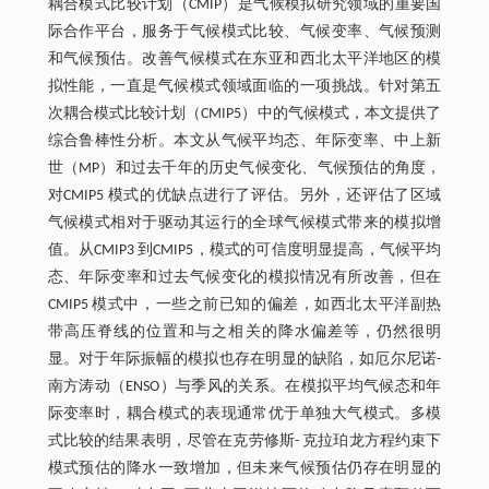
耦合模式比较计划（CMIP）是气候模拟研究领域的重要国
际合作平台，服务于气候模式比较、气候变率、气候预测
和气候预估。改善气候模式在东亚和西北太平洋地区的模
拟性能，一直是气候模式领域面临的一项挑战。针对第五
次耦合模式比较计划（CMIP5）中的气候模式，本文提供了
综合鲁棒性分析。本文从气候平均态、年际变率、中上新
世（MP）和过去千年的历史气候变化、气候预估的角度，
对CMIP5 模式的优缺点进行了评估。另外，还评估了区域
气候模式相对于驱动其运行的全球气候模式带来的模拟增
值。从CMIP3 到CMIP5，模式的可信度明显提高，气候平均
态、年际变率和过去气候变化的模拟情况有所改善，但在
CMIP5 模式中，一些之前已知的偏差，如西北太平洋副热
带高压脊线的位置和与之相关的降水偏差等，仍然很明
显。对于年际振幅的模拟也存在明显的缺陷，如厄尔尼诺-
南方涛动（ENSO）与季风的关系。在模拟平均气候态和年
际变率时，耦合模式的表现通常优于单独大气模式。多模
式比较的结果表明，尽管在克劳修斯- 克拉珀龙方程约束下
模式预估的降水一致增加，但未来气候预估仍存在明显的