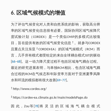
6. 区域气候模式的增值
为了评估气候变化对人类和自然系统的影响，获取高分辨
率的区域气候变化信息很有必要。国际协同区域气候降尺
度试验计划（CORDEX）是一个类似CMIP的多模式比较项
†
目，旨在提供有效的区域气候变化信息
。就参与CORDEX
‡
且重点关注东亚
CORDEX-EA）的区域气候模式（RCM）而
言，几乎所有模式都受给定的来自全球耦合模式SST的驱动
[
66
–
68
]。这一动力降尺度过程不包括区域海气耦合过程。
最近的研究进展表明，与单独RCM相比，包含区域海气耦
合过程的RCM在气候态和年际变率方面对于亚洲夏季风降
水和环流的模拟都有很大改善[
69
–
77
]。
†
http://www.cordex.org/
‡
https://cordex-ea.climate.go.kr/main/modelsPage.do
因 此，Zou等[
78
]将 灵 活 的 区 域 海 气 耦 合 模 式