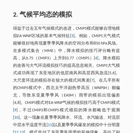
2. 气候平均态的模拟
得益于过去五年气候模式的改进，CMIP5模式能够合理地模
拟EA-WNP区域的基本气候特征[
3
]。例如，CMIP5大气模式
能够很好地再现夏季季风降水的空间分布和850 hPa风场。
在多模式集合（MME）中，降水模拟的技巧评分略有提
高，从0.75（CMIP3）上升到0.77（CMIP5）[
4
]。降水模拟
的改善与大气环流模拟技巧的提高息息相关。CMIP5大气模
式成功再现了东亚地区的低层南风和高层西风急流[5,6]。
大尺度环流的模拟存在较大的模式间离差[
7
]。在几乎所有
的CMIP5模式中，西北太平洋副热带高压（WNPSH）都偏
北，导致东亚夏季季风（EASM）雨带的模拟出现偏差
[4,8]。CMIP5模式对EA-WNP气候的模拟技巧高于CMIP3模式
[
9
]，不过CMIP3和CMIP5模式模拟的降水都略低于观测
[
10
]。这一现象在夏季季风降水、环流、水汽输送、对流层
中层水平温度平流[
11
]以及夏季季风爆发的模拟中十分明显
[
12
,
13
]。模式低估了东亚季风雨带的延伸现象，高估了副