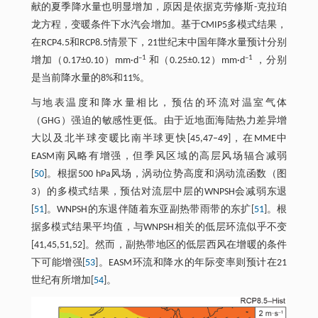
献的夏季降水量也明显增加，原因是依据克劳修斯-克拉珀
龙方程，变暖条件下水汽会增加。基于CMIP5多模式结果，
在RCP4.5和RCP8.5情景下，21世纪末中国年降水量预计分别
–1
–1
增加（0.17±0.10）mm·d
和（0.25±0.12）mm·d
，分别
是当前降水量的8%和11%。
与地表温度和降水量相比，预估的环流对温室气体
（GHG）强迫的敏感性更低。由于近地面海陆热力差异增
大以及北半球变暖比南半球更快[45,47–49]，在MME中
EASM南风略有增强，但季风区域的高层风场辐合减弱
[
50
]。根据500 hPa风场，涡动位势高度和涡动流函数（图
3）的多模式结果，预估对流层中层的WNPSH会减弱东退
[
51
]。WNPSH的东退伴随着东亚副热带雨带的东扩[
51
]。根
据多模式结果平均值，与WNPSH相关的低层环流似乎不变
[41,45,51,52]。然而，副热带地区的低层西风在增暖的条件
下可能增强[
53
]。EASM环流和降水的年际变率则预计在21
世纪有所增加[
54
]。