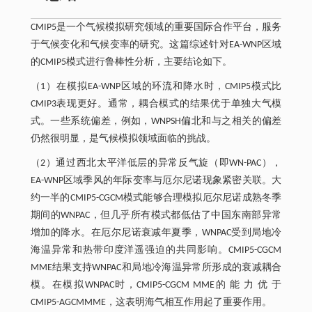
CMIP5是一个气候模拟研究领域的重要国际合作平台，服务
于气候变化和气候变率的研究。这篇综述针对EA-WNP区域
的CMIP5模式进行鲁棒性分析，主要结论如下。
（1）在模拟EA-WNP区域的环流和降水时，CMIP5模式比
CMIP3表现更好。通常，耦合模式的结果优于单独大气模
式。一些系统偏差，例如，WNPSH偏北和与之相关的偏差
仍然很明显，是气候模拟领域面临的挑战。
（2）通过西北太平洋低层的异常反气旋（即WN-PAC），
EA-WNP区域季风的年际变率与厄尔尼诺现象紧密关联。大
约一半的CMIP5-CGCM模式能够合理模拟厄尔尼诺成熟冬季
期间的WNPAC，但几乎所有模式都低估了中国东南部异常
增加的降水。在厄尔尼诺衰减年夏季，WNPAC受到局地冷
海温异常和热带印度洋遥强迫的共同影响。CMIP5-CGCM
MME结果支持WNPAC和局地冷海温异常所形成的衰减耦合
模。在模拟WNPAC时，CMIP5-CGCM MME的 能 力 优 于
CMIP5-AGCMMME，这表明海气相互作用起了重要作用。