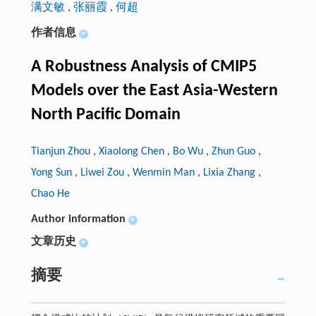
满文敏
,
张丽霞
,
何超
作者信息
+
A Robustness Analysis of CMIP5
Models over the East Asia-Western
North Pacific Domain
Tianjun Zhou
,
Xiaolong Chen
,
Bo Wu
,
Zhun Guo
,
Yong Sun
,
Liwei Zou
,
Wenmin Man
,
Lixia Zhang
,
Chao He
Author information
+
文章历史
+
摘要