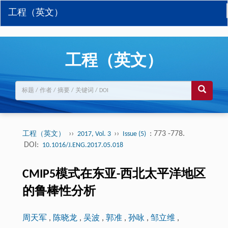
工程（英文）
工程（英文）
››
››
: 773 -778.
工程（英文）
2017, Vol. 3
Issue (5)
DOI:
10.1016/J.ENG.2017.05.018
CMIP5模式在东亚-西北太平洋地区
的鲁棒性分析
周天军
,
陈晓龙
,
吴波
,
郭准
,
孙咏
,
邹立维
,