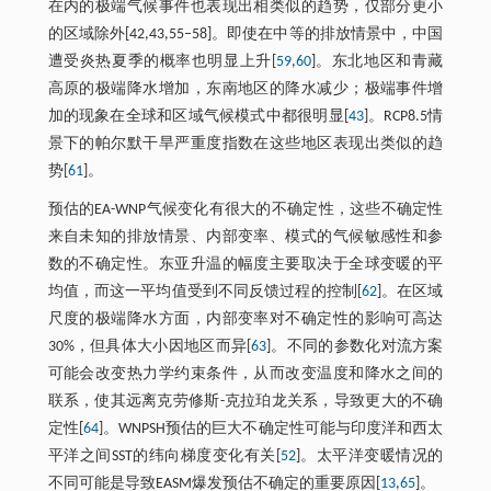
在内的极端气候事件也表现出相类似的趋势，仅部分更小
的区域除外[42,43,55–58]。即使在中等的排放情景中，中国
遭受炎热夏季的概率也明显上升[
59
,
60
]。东北地区和青藏
高原的极端降水增加，东南地区的降水减少；极端事件增
加的现象在全球和区域气候模式中都很明显[
43
]。RCP8.5情
景下的帕尔默干旱严重度指数在这些地区表现出类似的趋
势[
61
]。
预估的EA-WNP气候变化有很大的不确定性，这些不确定性
来自未知的排放情景、内部变率、模式的气候敏感性和参
数的不确定性。东亚升温的幅度主要取决于全球变暖的平
均值，而这一平均值受到不同反馈过程的控制[
62
]。在区域
尺度的极端降水方面，内部变率对不确定性的影响可高达
30%，但具体大小因地区而异[
63
]。不同的参数化对流方案
可能会改变热力学约束条件，从而改变温度和降水之间的
联系，使其远离克劳修斯-克拉珀龙关系，导致更大的不确
定性[
64
]。WNPSH预估的巨大不确定性可能与印度洋和西太
平洋之间SST的纬向梯度变化有关[
52
]。太平洋变暖情况的
不同可能是导致EASM爆发预估不确定的重要原因[
13
,
65
]。