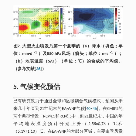
图2. 大型火山喷发后第一个夏季的（a）降水（填色；单
–1
–1
位：mm·d
）及850 hPa风场（箭头；单位：m·s
）；
（b）地表温度（SAT）（单位：℃）的合成的平均值。
（参考文献[
36
]）
5. 气候变化预估
已有研究致力于通过全球和区域耦合气候模式，预测从未
来几十年直到21世纪末的EA-WNP气候[
40
–
46
]。在CMIP5的
两个典型情景，RCP4.5和RCP8.5中，到21世纪末，中国的年
平均地表温度预计分别上升（2.58±0.78）℃和
（5.19±1.10）℃。在EA-WNP的大部分区域，主要由季风贡