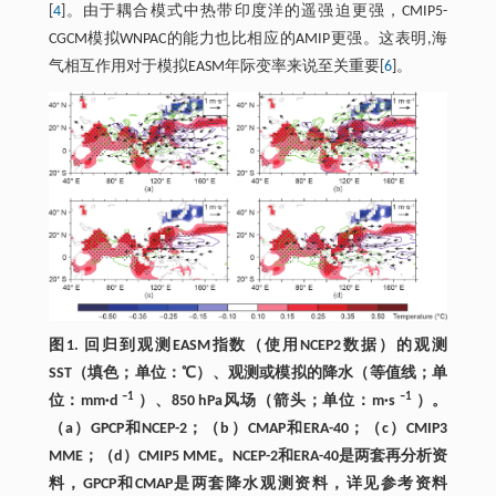
[
4
]。由于耦合模式中热带印度洋的遥强迫更强，CMIP5-
CGCM模拟WNPAC的能力也比相应的AMIP更强。这表明,海
气相互作用对于模拟EASM年际变率来说至关重要[
6
]。
图1. 回归到观测EASM指数（使用NCEP2数据）的观测
SST（填色；单位：℃）、观测或模拟的降水（等值线；单
–1
–1
位：mm·d
）、850 hPa风场（箭头；单位：m·s
）。
（a）GPCP和NCEP-2；（b）CMAP和ERA-40；（c）CMIP3
MME；（d）CMIP5 MME。NCEP-2和ERA-40是两套再分析资
料，GPCP和CMAP是两套降水观测资料，详见参考资料