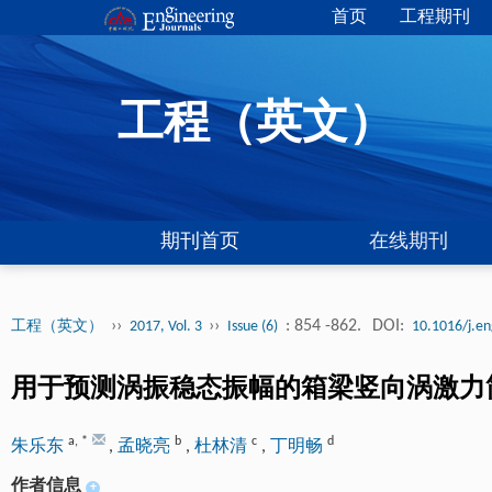
首页
工程期刊
工程（英文）
期刊首页
在线期刊
››
››
: 854 -862.
DOI:
工程（英文）
2017, Vol. 3
Issue (6)
10.1016/j.e
用于预测涡振稳态振幅的箱梁竖向涡激力
a
,
*
b
c
d
朱乐东
,
孟晓亮
,
杜林清
,
丁明畅
作者信息
+