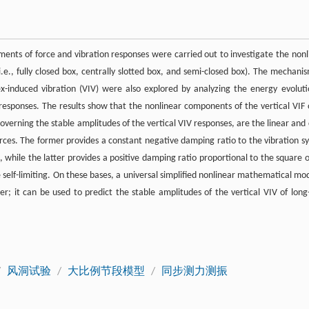
ents of force and vibration responses were carried out to investigate the nonl
i.e., fully closed box, centrally slotted box, and semi-closed box). The mechanis
x-induced vibration (VIV) were also explored by analyzing the energy evoluti
 responses. The results show that the nonlinear components of the vertical VIF 
overning the stable amplitudes of the vertical VIV responses, are the linear and 
rces. The former provides a constant negative damping ratio to the vibration s
 while the latter provides a positive damping ratio proportional to the square o
 self-limiting. On these bases, a universal simplified nonlinear mathematical mod
per; it can be used to predict the stable amplitudes of the vertical VIV of long
/
风洞试验
/
大比例节段模型
/
同步测力测振