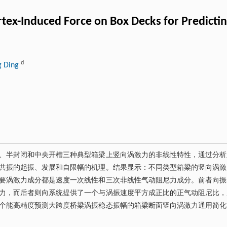
rtex-Induced Force on Box Decks for Predicti
d
g Ding
、半封闭和中央开槽三种典型箱梁上竖向涡激力的非线性特性，通过分析
共振的起振、发展和自限幅的机理。结果显示：不同类型箱梁的竖向涡激
要涡激力成分都是速度一次线性和三次非线性气动阻尼力成分。前者向振
力，而后者则向系统提供了一个与涡振速度平方成正比的正气动阻尼比，
个能高精度预测大跨度桥梁涡振稳态振幅的箱梁断面竖向涡激力通用简化