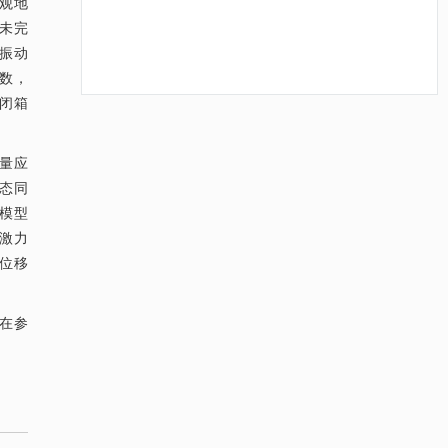
观地
未完
为振动
数，
封闭箱
降温路面涂层混合反射行为及其对道路光环境
[1]
安全的影响研究
量应
Engineering
. 2026, Vol.58(3): 1-303
动态同
https://doi.org/10.1016/j.eng.2025.06.014
新模型
用于宽浓度范围高效捕集CO₂及低能耗再生的新
[2]
激力
型酮基IPDA相变吸收剂
位移
Engineering
. 2026, Vol.58(3): 1-303
https://doi.org/10.1016/j.eng.2025.05.008
在参
基于均相催化剂的两段式水热液化实现丙烯腈-
[3]
丁二烯-苯乙烯共聚物的分步脱氮与液化
Engineering
. 2026, Vol.58(3): 1-303
https://doi.org/10.1016/j.eng.2025.12.037
基于机器学习揭示二氢杨梅素抑制TGF-β/ALK5
[4]