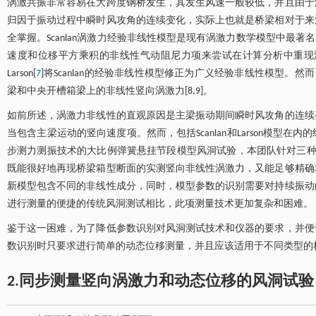
涡激共振非常容易在大跨度钢桥发生，其发生风速一般较低，并且由于
归因于振动过程中瞬时风攻角的连续变化，实际上也就是桥梁相对于来
全掌握。Scanlan涡激力经验非线性模型是现有涡激力数学模型中最著
速度和位移平方乘积的非线性气动阻尼力项来尝试在计算分析中重现
Larson[
7
]将Scanlan的经验非线性模型修正为广义经验非线性模型。然而
梁和中央开槽箱梁上的非线性竖向涡激力[8,9]。
如前所述，涡激力非线性的直观原因是主梁振动期间瞬时风攻角的连续
当包含主梁运动的竖向速度项。然而，包括Scanlan和Larson模
步测力测振技术的大比例弹簧悬挂节段模型风洞试验，本团队针对三种箱
既能很好地再现桥梁箱型断面的实测竖向非线性涡激力，又能足够精确
新模型包含不同的非线性成分，同时，模型参数的识别需要对持续振动
进行测量的便捷的传统风洞测试相比，此项测量技术更加复杂和困难。
鉴于这一困难，为了降低参数识别对风洞测试技术和仪器的要求，并便
数识别时只要求进行简单的动态位移测量，并且应该适用于不同类型的
2.同步测量竖向涡激力和动态位移的风洞试验