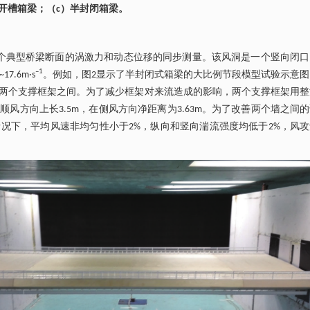
央开槽箱梁；（c）半封闭箱梁。
三个典型桥梁断面的涡激力和动态位移的同步测量。该风洞是一个竖向闭
–1
.6m·s
。例如，图2显示了半封闭式箱梁的大比例节段模型试验示意图
两个支撑框架之间。为了减少框架对来流造成的影响，两个支撑框架用整
方向上长3.5m，在侧风方向净距离为3.63m。为了改善两个墙之间
况下，平均风速非均匀性小于2%，纵向和竖向湍流强度均低于2%，风攻