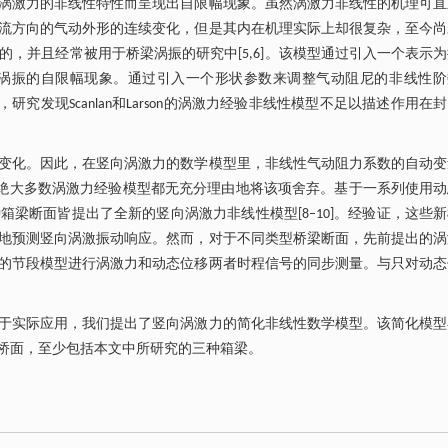
涡激力的非线性特性而呈现出自限幅现象。虽然涡激力非线性的机理可直
流方向的气动外形的连续变化，但是其内在机理实际上却很复杂，至今尚
名的，并且经常被用于桥梁涡振的研究中[5,6]。该模型通过引入一个表示
涡振的自限幅现象。通过引入一个形状参数来调整气动阻尼的非线性阶
，研究发现Scanlan和Larson的涡激力经验非线性模型不足以描述作用在
变化。因此，在竖向涡激力的数学模型里，非线性气动阻力系数的自动变
型在内的绝大多数涡激力经验模型都无充分理由地将该项舍弃。基于一系列使用
梁断面皆提出了全新的竖向涡激力非线性模型[8–10]。经验证，这些
地预测竖向涡激振动响应。然而，对于不同类型桥梁断面，先前提出的涡
的节段模型进行涡激力和动态位移两者时程信号的同步测量。与只对动态
于实际应用，我们提出了竖向涡激力的简化非线性数学模型。该简化模型
桥面，至少包括本文中所研究的三种箱梁。