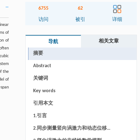
6755
62
访问
被引
详细
inear
ms of
on of
相关文章
导航
often
摘要
cubic
ystem
Abstract
f the
关键词
el of
-span
Key words
引用本文
1.引言
2.同步测量竖向涡激力和动态位移的
风洞试验