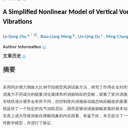
A Simplified Nonlinear Model of Vertical Vo
Vibrations
a
,
*
b
c
Le-Dong Zhu
,
Xiao-Liang Meng
,
Lin-Qing Du
,
Ming-Chan
Author information
+
文章历史
+
摘要
采用同步测力测振大比例节段模型风洞试验方法，研究了作用在全封闭
涡激力不同成分的能量演化规律和对涡振响应的贡献，探索了竖向涡激
非线性成分通常会有所不同，但控制竖向涡激振动稳态响应幅值的最重
统提供了一个恒定的负气动阻尼比，因而是驱动涡振振幅发展的根本动
实质上成为导致涡振自限幅现象的内在因素。有鉴于此，本文提出了一
性数学模型，并进行了验证。