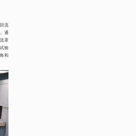
口回流
。通
流罩
的试验
角和