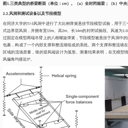
图1.三类典型的桥梁断面（单位：cm）。（a）全封闭箱梁；（b）中
2.2.风洞和测试设备以及节段模型
在同济大学的TJ-3风洞中进行了大比例弹簧悬挂节段模型试验，用于
式边界层风洞，并拥有宽15m、高2m、长14m的封闭试验段。风速为1.0~17
过固定在模型两端吊臂上的八根螺旋弹簧，节段模型被悬挂于风洞中的
包裹，构成了一个内部支撑和整流墙组成的系统。两个支撑和整流墙在顺风
区域的流场质量，墙的迎风端设计为弧形。测量结果表明，在无模型情
风偏角均接近0°。