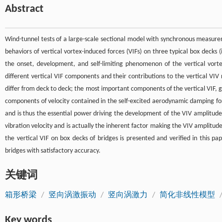
Abstract
Wind-tunnel tests of a large-scale sectional model with synchronous measurem
behaviors of vertical vortex-induced forces (VIFs) on three typical box decks (
the onset, development, and self-limiting phenomenon of the vertical vorte
different vertical VIF components and their contributions to the vertical VIV
differ from deck to deck; the most important components of the vertical VIF, g
components of velocity contained in the self-excited aerodynamic damping fo
and is thus the essential power driving the development of the VIV amplitude,
vibration velocity and is actually the inherent factor making the VIV amplitude
the vertical VIF on box decks of bridges is presented and verified in this pa
bridges with satisfactory accuracy.
关键词
箱形桥梁
/
竖向涡激振动
/
竖向涡激力
/
简化非线性模型
Key words