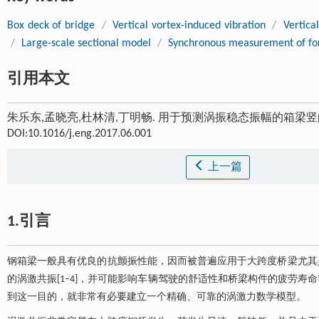
Box deck of bridge
/
Vertical vortex-induced vibration
/
Vertica
/
Large-scale sectional model
/
Synchronous measurement of for
引用本文
朱乐东,孟晓亮,杜林清,丁明畅. 用于预测涡振稳态振幅的箱梁竖
DOI:10.1016/j.eng.2017.06.001
上一篇
1.引言
钢箱梁一般具有优良的抗颤振性能，因而被普遍应用于大跨度桥梁尤其
的涡激共振[1–4]，并可能影响车辆驾驶的舒适性和桥梁构件的疲劳
到这一目的，就非常有必要建立一个精确、可靠的涡激力数学模型。