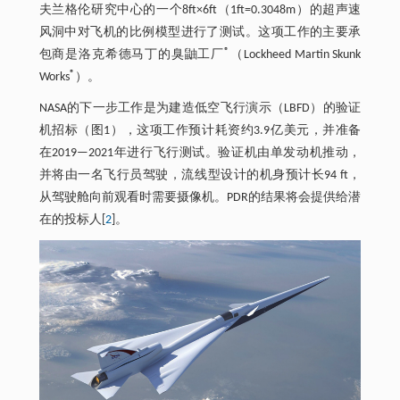
夫兰格伦研究中心的一个8ft×6ft（1ft=0.3048m）的超声速
风洞中对飞机的比例模型进行了测试。这项工作的主要承
®
包商是洛克希德马丁的臭鼬工厂
（Lockheed Martin Skunk
®
Works
）。
NASA的下一步工作是为建造低空飞行演示（LBFD）的验证
机招标（图1），这项工作预计耗资约3.9亿美元，并准备
在2019—2021年进行飞行测试。验证机由单发动机推动，
并将由一名飞行员驾驶，流线型设计的机身预计长94 ft，
从驾驶舱向前观看时需要摄像机。PDR的结果将会提供给潜
在的投标人[
2
]。