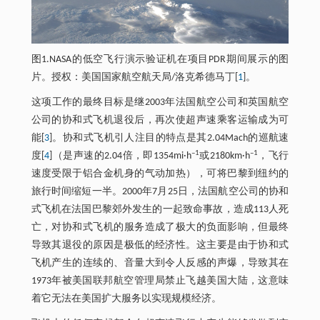
图1.NASA的低空飞行演示验证机在项目PDR期间展示的图
片。授权：美国国家航空航天局/洛克希德马丁[
1
]。
这项工作的最终目标是继2003年法国航空公司和英国航空
公司的协和式飞机退役后，再次使超声速乘客运输成为可
能[
3
]。协和式飞机引人注目的特点是其2.04Mach的巡航速
–1
–1
度[
4
]（是声速的2.04倍，即1354mi·h
或2180km·h
，飞行
速度受限于铝合金机身的气动加热），可将巴黎到纽约的
旅行时间缩短一半。2000年7月25日，法国航空公司的协和
式飞机在法国巴黎郊外发生的一起致命事故，造成113人死
亡，对协和式飞机的服务造成了极大的负面影响，但最终
导致其退役的原因是极低的经济性。这主要是由于协和式
飞机产生的连续的、音量大到令人反感的声爆，导致其在
1973年被美国联邦航空管理局禁止飞越美国大陆，这意味
着它无法在美国扩大服务以实现规模经济。