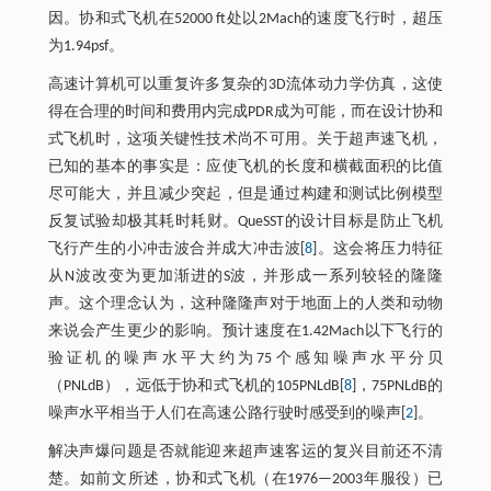
因。协和式飞机在52000 ft处以2Mach的速度飞行时，超压
为1.94psf。
高速计算机可以重复许多复杂的3D流体动力学仿真，这使
得在合理的时间和费用内完成PDR成为可能，而在设计协和
式飞机时，这项关键性技术尚不可用。关于超声速飞机，
已知的基本的事实是：应使飞机的长度和横截面积的比值
尽可能大，并且减少突起，但是通过构建和测试比例模型
反复试验却极其耗时耗财。QueSST的设计目标是防止飞机
飞行产生的小冲击波合并成大冲击波[
8
]。这会将压力特征
从N波改变为更加渐进的S波，并形成一系列较轻的隆隆
声。这个理念认为，这种隆隆声对于地面上的人类和动物
来说会产生更少的影响。预计速度在1.42Mach以下飞行的
验证机的噪声水平大约为75个感知噪声水平分贝
（PNLdB），远低于协和式飞机的105PNLdB[
8
]，75PNLdB的
噪声水平相当于人们在高速公路行驶时感受到的噪声[
2
]。
解决声爆问题是否就能迎来超声速客运的复兴目前还不清
楚。如前文所述，协和式飞机（在1976—2003年服役）已