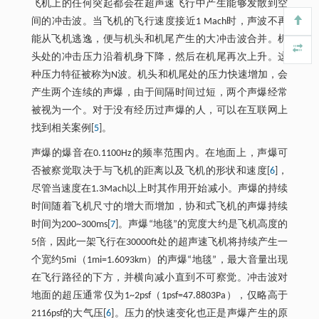
飞机上的任何突起都会在超声速飞行中产生能够发散到空
间的冲击波。当飞机的飞行速度接近1 Mach时，声波不再
能从飞机逃逸，便与机头和机尾产生的大冲击波合并。机
头处的冲击压力沿着机身下降，然后在机尾再次上升。这
种压力特征被称为N波。机头和机尾处的压力快速增加，会
产生两个连续的声爆，由于间隔时间过短，两个声爆经常
被视为一个。对于没有经历过声爆的人，可以在互联网上
找到相关案例[
5
]。
声爆的爆音在0.1100Hz的频率范围内。在地面上，声爆可
否被察觉取决于与飞机的距离以及飞机的形状和速度[
6
]，
尽管当速度在1.3Mach以上时其作用开始减小。声爆的持续
时间随着飞机尺寸的增大而增加，协和式飞机的声爆持续
时间为200~300ms[
7
]。声爆“地毯”的宽度大约是飞机高度的
5倍，因此一架飞行在30000ft处的超声速飞机将持续产生一
个宽约5mi（1mi=1.6093km）的声爆“地毯”，最大音量出现
在飞行路径的下方，并横向减小直到不可察觉。冲击波对
地面的超压通常仅为1~2psf（1psf=47.8803Pa），仅略高于
2116psf的大气压[
6
]。压力的快速变化也正是声爆产生的原