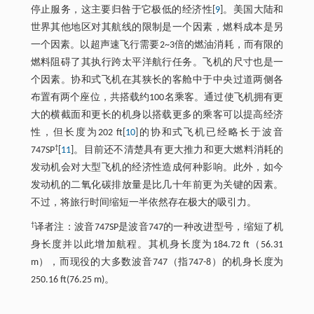
停止服务，这主要归咎于它极低的经济性[
9
]。美国大陆和
世界其他地区对其航线的限制是一个因素，燃料成本是另
一个因素。以超声速飞行需要2~3倍的燃油消耗，而有限的
燃料阻碍了其执行跨太平洋航行任务。飞机的尺寸也是一
个因素。协和式飞机在其狭长的客舱中于中央过道两侧各
布置有两个座位，共搭载约100名乘客。通过使飞机拥有更
大的横截面和更长的机身以搭载更多的乘客可以提高经济
性，但长度为202 ft[
10
]的协和式飞机已经略长于波音
†
747SP
[
11
]。目前还不清楚具有更大推力和更大燃料消耗的
发动机会对大型飞机的经济性造成何种影响。此外，如今
发动机的二氧化碳排放量是比几十年前更为关键的因素。
不过，将旅行时间缩短一半依然存在极大的吸引力。
†
译者注：波音747SP是波音747的一种改进型号，缩短了机
身长度并以此增加航程。其机身长度为184.72 ft（56.31
m），而现役的大多数波音747（指747-8）的机身长度为
250.16 ft(76.25 m)。