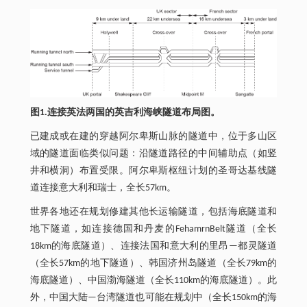
图1.连接英法两国的英吉利海峡隧道布局图。
已建成或在建的穿越阿尔卑斯山脉的隧道中，位于多山区
域的隧道面临类似问题：沿隧道路径的中间辅助点（如竖
井和横洞）布置受限。阿尔卑斯枢纽计划的圣哥达基线隧
道连接意大利和瑞士，全长57km。
世界各地还在规划修建其他长运输隧道，包括海底隧道和
地下隧道，如连接德国和丹麦的FehamrnBelt隧道（全长
18km的海底隧道）、连接法国和意大利的里昂—都灵隧道
（全长57km的地下隧道）、韩国济州岛隧道（全长79km的
海底隧道）、中国渤海隧道（全长110km的海底隧道）。此
外，中国大陆—台湾隧道也可能在规划中（全长150km的海