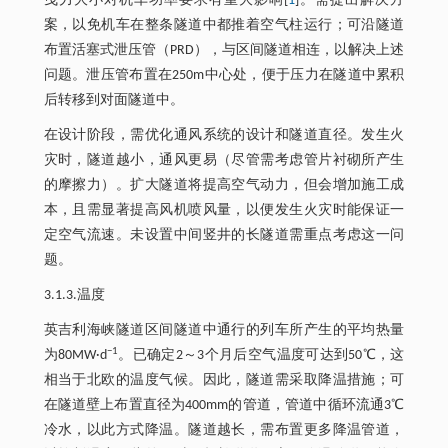
曳力大小对机车功率要求有重大影响[
1
]。需提出解决方
案，以免机车在整条隧道中都推着空气柱运行；可沿隧道
布置活塞式泄压管（PRD），与区间隧道相连，以解决上述
问题。泄压管布置在250m中心处，便于压力在隧道中累积
后转移到对面隧道中。
在设计阶段，需优化通风系统的设计和隧道直径。发生火
灾时，隧道越小，通风更易（尽管需考虑管片衬砌所产生
的摩擦力）。扩大隧道将提高空气动力，但会增加施工成
本，且需显著提高风机喷风量，以便发生火灾时能保证一
定空气流速。未设置中间竖井的长隧道需重点考虑这一问
题。
3.1.3.温度
英吉利海峡隧道区间隧道中通行的列车所产生的平均热量
−1
为80MW·d
。已确定2～3个月后空气温度可达到50℃，这
相当于北欧的温度气候。因此，隧道需采取降温措施；可
在隧道壁上布置直径为400mm的管道，管道中循环流通3℃
冷水，以此方式降温。隧道越长，需布置更多降温管道，