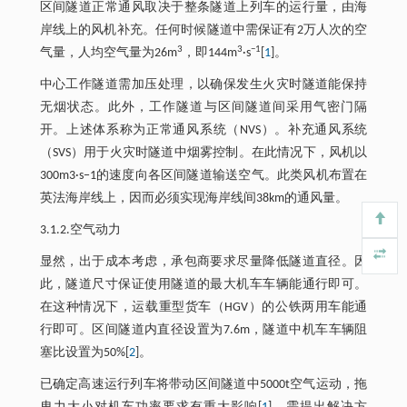
区间隧道正常通风取决于整条隧道上列车的运行量，由海
岸线上的风机补充。任何时候隧道中需保证有2万人次的空
3
3
−1
气量，人均空气量为26m
，即144m
·s
[
1
]。
中心工作隧道需加压处理，以确保发生火灾时隧道能保持
无烟状态。此外，工作隧道与区间隧道间采用气密门隔
开。上述体系称为正常通风系统（NVS）。补充通风系统
（SVS）用于火灾时隧道中烟雾控制。在此情况下，风机以
300m3·s−1的速度向各区间隧道输送空气。此类风机布置在
英法海岸线上，因而必须实现海岸线间38km的通风量。
3.1.2.空气动力
显然，出于成本考虑，承包商要求尽量降低隧道直径。因
此，隧道尺寸保证使用隧道的最大机车车辆能通行即可。
在这种情况下，运载重型货车（HGV）的公铁两用车能通
行即可。区间隧道内直径设置为7.6m，隧道中机车车辆阻
塞比设置为50%[
2
]。
已确定高速运行列车将带动区间隧道中5000t空气运动，拖