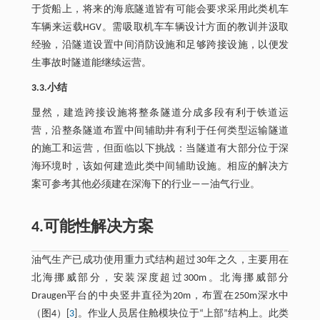
于货船上，将来的海底隧道皆有可能会要求采用此类机车
车辆来运载HGV。需吸取机车车辆设计方面的教训并汲取
经验，沿隧道设置中间消防设施和足够跨接设施，以便发
生事故时隧道能继续运营。
3.3.小结
显然，建造跨接设施将整条隧道分成多段有利于铁道运
营，沿整条隧道布置中间辅助井有利于任何类型运输隧道
的施工和运营，但面临以下挑战：当隧道有大部分位于深
海环境时，该如何建造此类中间辅助设施。相应的解决方
案可参考其他必须建在深海下的行业——油气行业。
4.可能性解决方案
油气生产已成功使用重力式结构超过30年之久，主要用在
北海挪威部分，安装深度超过300m。北海挪威部分
Draugen平台的中央竖井直径为20m，布置在250m深水中
（图4）[
3
]。作业人员居住舱模块位于“上部”结构上。此类