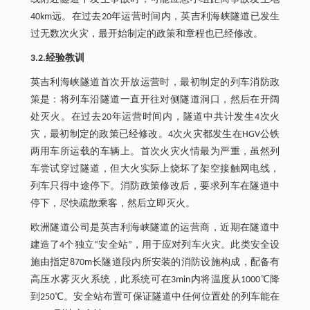
40km远。在过去20年运营时间内，英吉利海峡隧道已发生
过无数次火灾，最开始制定的政策和章程也已经修改。
3.2.经验教训
英吉利海峡隧道首次开放运营时，最初制定的列车消防政
策是：将列车沿隧道一直开往对侧隧道洞口，然后在开阔
处灭火。在过去20年运营时间内，隧道中共计发生4次火
灾，最初制定的政策已经修改。4次火灾都发生在HGV公铁
两用车所运载的车辆上。首次火灾火情最为严重，虽然列
车尝试穿过隧道，但大火实际上烧坏了架空接触网电线，
列车只得中途停下。消防政策修改后，要求列车在隧道中
停下，尽快疏散乘客，然后立即灭火。
欧洲隧道公司是英吉利海峡隧道的运营商，近期在隧道中
建造了4个独立“安全站”，用于应对列车火灾。此类安全设
施由指定870m长隧道段内所安装的消防设施构成，配备有
高压水雾灭火系统，此系统可在3min内将温度从1000℃降
到250℃。安全站布置可保证隧道中任何位置处的列车能在