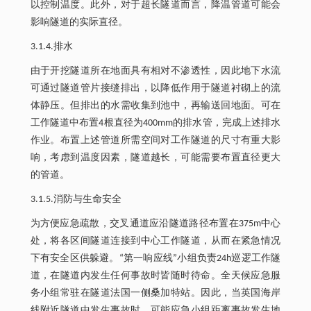
以控制温度。此外，对于超长隧道而言，降温管道可能会
影响隧道的实际直径。
3.1.4.排水
由于开挖隧道所在地面具有相对不渗透性，因此地下水流
可通过隧道管片接缝排出，以降低作用于隧道衬砌上的流
体静压。但排出的水需收集到池中，再输送回地面。可在
工作隧道中布置4根直径为400mm的排水管，完成上述排水
作业。布置上述管道所需空间对工作隧道的尺寸有重大影
响，考虑到温度因素，隧道越长，可能需要布置直径更大
的管道。
3.1.5.消防与生命安全
为方便应急疏散，交叉通道应沿隧道路径布置在375m中心
处，将各区间隧道连接到中心工作隧道，从而在紧急情况
下有安全区供躲避。“第一响应线”小组负责24h巡逻工作隧
道，在隧道内发生任何事故时皆随时待命。全天候应急服
务小组常驻在隧道法国一侧桑加特站。因此，当英国海岸
线附近隧道中发生事故时，可能应急小组距离事故发生地