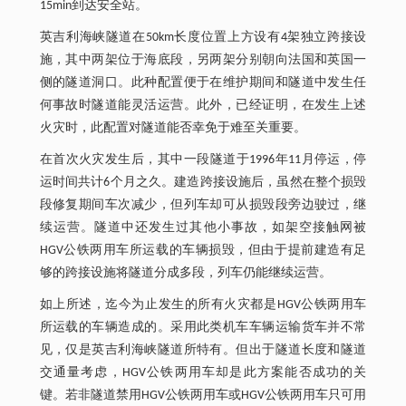
15min到达安全站。
英吉利海峡隧道在50km长度位置上方设有4架独立跨接设
施，其中两架位于海底段，另两架分别朝向法国和英国一
侧的隧道洞口。此种配置便于在维护期间和隧道中发生任
何事故时隧道能灵活运营。此外，已经证明，在发生上述
火灾时，此配置对隧道能否幸免于难至关重要。
在首次火灾发生后，其中一段隧道于1996年11月停运，停
运时间共计6个月之久。建造跨接设施后，虽然在整个损毁
段修复期间车次减少，但列车却可从损毁段旁边驶过，继
续运营。隧道中还发生过其他小事故，如架空接触网被
HGV公铁两用车所运载的车辆损毁，但由于提前建造有足
够的跨接设施将隧道分成多段，列车仍能继续运营。
如上所述，迄今为止发生的所有火灾都是HGV公铁两用车
所运载的车辆造成的。采用此类机车车辆运输货车并不常
见，仅是英吉利海峡隧道所特有。但出于隧道长度和隧道
交通量考虑，HGV公铁两用车却是此方案能否成功的关
键。若非隧道禁用HGV公铁两用车或HGV公铁两用车只可用