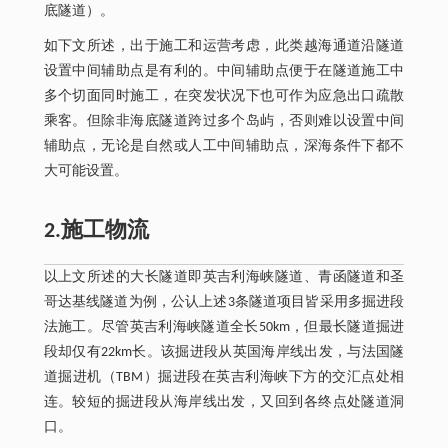
底隧道）。
如下文所述，出于施工和运营考虑，此类越海通道沿隧道
设置中间辅助点是有利的。中间辅助点便于在隧道施工中
多个切面同时施工，在突发状况下也可作为应急出口疏散
乘客。但除非海底隧道跨过多个岛屿，否则难以设置中间
辅助点，无论是自然或人工中间辅助点，深海条件下都不
大可能设置。
2.施工物流
以上文所述的大长隧道即英吉利海峡隧道、青函隧道和圣
哥达基线隧道为例，公认上述3条隧道项目皆采用多掘进段
法施工。尽管英吉利海峡隧道全长50km，但最长隧道掘进
段却仅有22km长。该掘进段从英国海岸线出发，与法国隧
道掘进机（TBM）掘进段在英吉利海峡下方的交汇点处相
连。较短的掘进段从海岸线出发，又回到各终点处隧道洞
口。