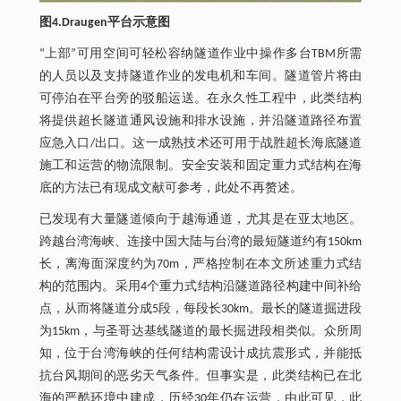
图4.Draugen平台示意图
“上部”可用空间可轻松容纳隧道作业中操作多台TBM所需
的人员以及支持隧道作业的发电机和车间。隧道管片将由
可停泊在平台旁的驳船运送。在永久性工程中，此类结构
将提供超长隧道通风设施和排水设施，并沿隧道路径布置
应急入口/出口。这一成熟技术还可用于战胜超长海底隧道
施工和运营的物流限制。安全安装和固定重力式结构在海
底的方法已有现成文献可参考，此处不再赘述。
已发现有大量隧道倾向于越海通道，尤其是在亚太地区。
跨越台湾海峡、连接中国大陆与台湾的最短隧道约有150km
长，离海面深度约为70m，严格控制在本文所述重力式结
构的范围内。采用4个重力式结构沿隧道路径构建中间补给
点，从而将隧道分成5段，每段长30km。最长的隧道掘进段
为15km，与圣哥达基线隧道的最长掘进段相类似。众所周
知，位于台湾海峡的任何结构需设计成抗震形式，并能抵
抗台风期间的恶劣天气条件。但事实是，此类结构已在北
海的严酷环境中建成，历经30年仍在运营，由此可见，此