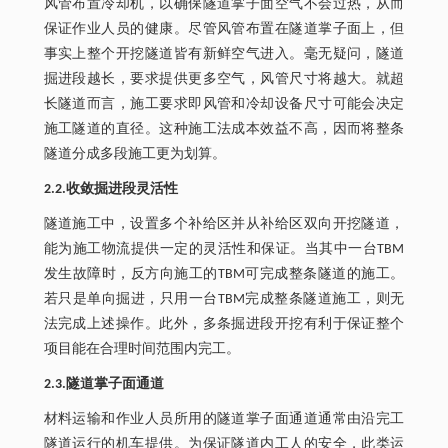
风管布置冷却机，以确保隧道掌子面空气不会过热，从而
保证作业人员的健康。尽管风管布置在隧道掌子面上，但
事实上整个开挖隧道皆有新鲜空气进入。毫无疑问，隧道
掘进段越长，要求提供更多空气，风管尺寸将越大。就超
长隧道而言，施工要求即风管和冷却设备尺寸可能会决定
施工隧道的直径。这种施工法成本效益不高，因而将整条
隧道分成多段施工更为划算。
2.2.收敛掘进段灵活性
隧道施工中，设置多个补给区并从补给区双向开挖隧道，
能为施工物流提供一定的灵活性和保证。当其中一台TBM
发生故障时，反方向施工的TBM可完成整条隧道的施工。
若只是单向掘进，只用一台TBM完成整条隧道施工，则无
法完成上述操作。此外，多条掘进段开挖有利于保证整个
项目能在合理时间范围内完工。
2.3.隧道掌子面通道
材料运输和作业人员所用的隧道掌子面通道通常由沿完工
隧道运行的机车提供。为保证隧道内工人的安全，此类运