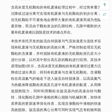
含高浓度无机颗粒的有机废液处理过程中，经过简单重力
沉降或过滤分离可实现有机废液与无机颗粒的初步分离，
但无机颗粒不可避免地会携带大量的有机废液而成为危险
废弃物，而且由于颗粒发达的孔隙结构，孔隙中吸附的大
量有机废液难以脱除是技术的难点所在。
本技术依托开发的旋流自转脱液与气流加速度分选技术实
现有机废液与无机颗粒的高效分离，严格控制处理后无机
颗粒的含液量，并对脱除有机废液的无机颗粒按孔容大小
进行分级，以对其中部分高孔容的颗粒进行回用。其技术
原理如图5所示，含高浓度无机颗粒的有机废液经过重力沉
降或过滤分离后，得到有机废液与含液无机颗粒。含液颗
粒在高温氮气的输送下进入旋流自转脱液器，以高温氮气
为热载体降低颗粒表面及孔道中有机废液的黏度，从而降
低脱附阻力，同时利用颗粒在旋流器内的高速自转与翻
转，强化颗粒孔隙中液相的离心脱除与机械剥离，加快传
质界面的更新速率强化传质，实现含液颗粒中液相的快速
高效脱除。旋流器的离心分离可同时实现气态有机物和脱