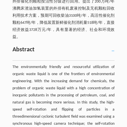
外排催化剂颗粒按活性分级进行回用。提出了200万吨/年
沸腾床渣油加氢装置的外排有机废液控制及无机颗粒回收
利用技术方案，预期可回收柴油3100吨/年，高活性催化剂
颗粒647吨/年，降低装置新鲜催化剂消耗量518吨/年，直接
经济效益3728万元/年，具有显著的经济、社会和环境效
益。
Abstract
The environmentally friendly and resourceful utilization of
organic waste liquid is one of the frontiers of environmental
engineering. With the increasing demand for chemicals, the
problem of organic waste liquid with a high concentration of
inorganic pollutants in the processing of petroleum, coal, and
natural gas is becoming more serious. In this study, the high-
speed self-rotation and flipping of particles in a
threedimensional cyclonic turbulent field was examined using a
synchronous high-speed camera technique; the self-rotation