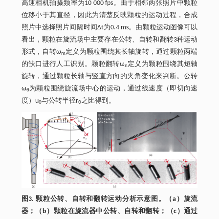
高速相机拍摄频率为10 000 fps。由于相邻两张照片中颗粒
位移小于其直径，因此为清楚反映颗粒的运动过程，合成
照片中选择照片间隔时间Δt为0.4 ms。由颗粒运动图像可以
看出，颗粒在旋流场中主要存在公转、自转和翻转3种运动
形式，自转ω
定义为颗粒围绕其长轴旋转，通过颗粒两端
m
的缺口进行人工识别。颗粒翻转ω
定义为颗粒围绕其短轴
n
旋转，通过颗粒长轴与竖直方向的夹角变化来判断。公转
ω
为颗粒围绕旋流场中心的运动，通过线速度（即切向速
θ
度）u
与公转半径r
之比得到。
θ
θ
图3. 颗粒公转、自转和翻转运动分析示意图。（a）旋流
器；（b）颗粒在旋流器中公转、自转和翻转；（c）通过