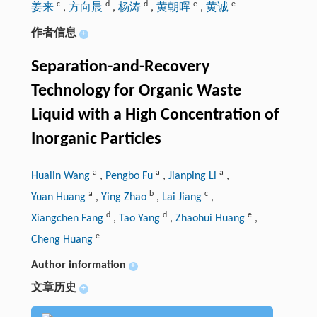
c
d
d
e
e
姜来
,
方向晨
,
杨涛
,
黄朝晖
,
黄诚
作者信息
+
Separation-and-Recovery
Technology for Organic Waste
Liquid with a High Concentration of
Inorganic Particles
a
a
a
Hualin Wang
,
Pengbo Fu
,
Jianping Li
,
a
b
c
Yuan Huang
,
Ying Zhao
,
Lai Jiang
,
d
d
e
Xiangchen Fang
,
Tao Yang
,
Zhaohui Huang
,
e
Cheng Huang
Author information
+
文章历史
+