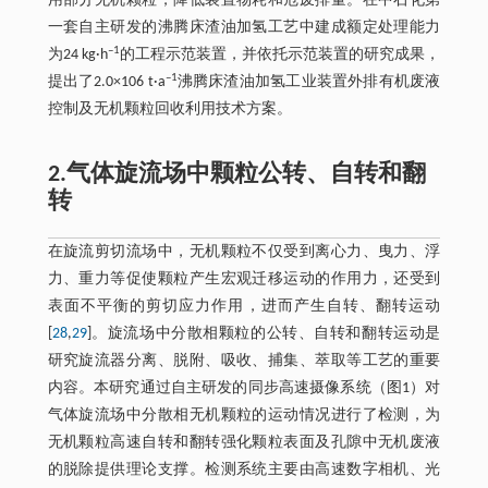
用部分无机颗粒，降低装置物耗和危废排量。在中石化第
一套自主研发的沸腾床渣油加氢工艺中建成额定处理能力
–1
为24 kg·h
的工程示范装置，并依托示范装置的研究成果，
–1
提出了2.0×106 t·a
沸腾床渣油加氢工业装置外排有机废液
控制及无机颗粒回收利用技术方案。
2.气体旋流场中颗粒公转、自转和翻
转
在旋流剪切流场中，无机颗粒不仅受到离心力、曳力、浮
力、重力等促使颗粒产生宏观迁移运动的作用力，还受到
表面不平衡的剪切应力作用，进而产生自转、翻转运动
[
28
,
29
]。旋流场中分散相颗粒的公转、自转和翻转运动是
研究旋流器分离、脱附、吸收、捕集、萃取等工艺的重要
内容。本研究通过自主研发的同步高速摄像系统（图1）对
气体旋流场中分散相无机颗粒的运动情况进行了检测，为
无机颗粒高速自转和翻转强化颗粒表面及孔隙中无机废液
的脱除提供理论支撑。检测系统主要由高速数字相机、光