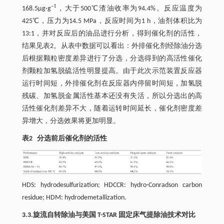
–1
168.5μg·g
，大于500℃渣油收率为94.4%。反应温度为
425℃，压力为14.5 MPa，反应时间为1 h，油剂体积比为
13:1，并对反应后的油品进行分析，得到催化剂的活性，
结果见表2。从表中数据可以看出：外排催化剂经除油分选
后根据颗粒密度差异进行了分选，分选得到的高活性催化
剂颗粒加氢脱硫活性明显提高。由于此次示范装置反应器
运行时间短，外排催化剂在反应器内停留时间短，加氢脱
残碳、加氢脱金属活性基本还没有失活，所以分选出的高
活性催化剂差异不大，随着运转时间延长，催化剂密度差
异增大，分选效果将更加明显。
表2 分选前后催化剂的活性
HDS: hydrodesulfurization; HDCCR: hydro-Conradson carbon
residue; HDM: hydrodemetallization.
3.3.旋流自转除油与美国 T-STAR 固定床气提除油技术对比