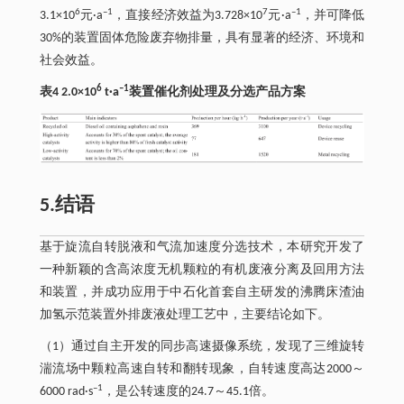
6
–1
7
–1
3.1×10
元·a
，直接经济效益为3.728×10
元·a
，并可降低
30%的装置固体危险废弃物排量，具有显著的经济、环境和
社会效益。
6
–1
表4 2.0×10
t·a
装置催化剂处理及分选产品方案
5.结语
基于旋流自转脱液和气流加速度分选技术，本研究开发了
一种新颖的含高浓度无机颗粒的有机废液分离及回用方法
和装置，并成功应用于中石化首套自主研发的沸腾床渣油
加氢示范装置外排废液处理工艺中，主要结论如下。
（1）通过自主开发的同步高速摄像系统，发现了三维旋转
湍流场中颗粒高速自转和翻转现象，自转速度高达2000～
–1
6000 rad·s
，是公转速度的24.7～45.1倍。