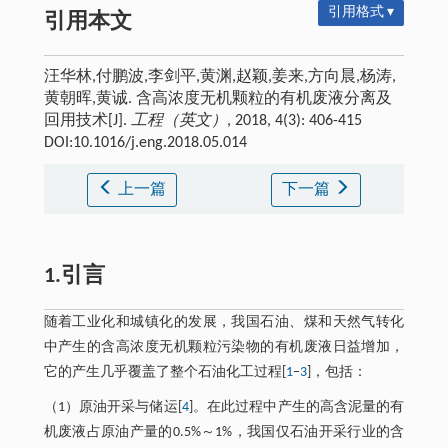
引用格式 ▾
引用本文
汪华林,付鹏波,李剑平,黄渊,赵颖,姜来,方向晨,杨涛,
黄朝晖,黄诚. 含高浓度无机颗粒的有机废液分离及
回用技术[J].
工程（英文）
, 2018, 4(3): 406-415
DOI:10.1016/j.eng.2018.05.014
上一篇
下一篇
1.引言
随着工业化和城镇化的发展，我国石油、煤和天然气转化
中产生的含高浓度无机颗粒污染物的有机废液日益增加，
它的产生几乎覆盖了整个石油化工过程[
1
−
3
]，包括：
（1）原油开采与储运[
4
]。在此过程中产生的高含泥量的有
机废液占原油产量的0.5%～1%，我国仅石油开采行业的含