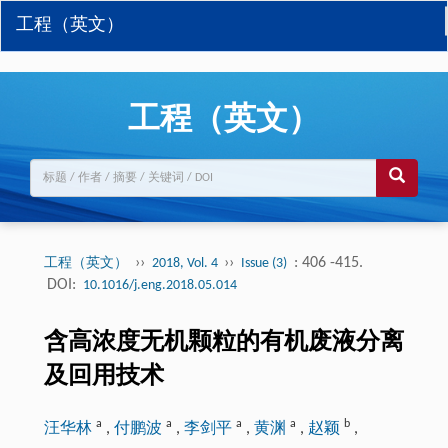
工程（英文）
工程（英文）
››
››
: 406 -415.
工程（英文）
2018, Vol. 4
Issue (3)
DOI:
10.1016/j.eng.2018.05.014
含高浓度无机颗粒的有机废液分离
及回用技术
a
a
a
a
b
汪华林
,
付鹏波
,
李剑平
,
黄渊
,
赵颖
,