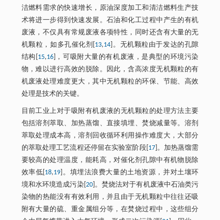
洁燃料需求的快速增长，原油深度加工和清洁燃料生产技
术将进一步得到快速发展。石油和化工过程中产生的有机
废液，不仅具有常规废液各项特性，同时还含有大量的无
机颗粒，如多孔催化剂[
13
,
14
]。无机颗粒由于发达的孔隙
结构[
15
,
16
]，可吸附大量的有机废液，是典型的环境污染
物，难以进行高效的脱除。因此，含高浓度无机颗粒的有
机废液处理难度更大，其中无机颗粒的环保、节能、高效
处理是技术的关键。
目前工业上对于吸附有机废液的无机颗粒的处理方法主要
包括溶剂萃取、加热蒸馏、直接填埋、焚烧减量等。溶剂
萃取处理成本高，溶剂回收循环利用操作难度大，大部分
的萃取处理工艺流程还停留在实验室阶段[
17
]。加热蒸馏需
要较高的处理温度，能耗高，对催化剂孔隙中有机物脱除
效率低[
18
,
19
]。填埋法浪费大量的土地资源，并对土壤环
境和水环境造成污染[
20
]。焚烧法对于有机废液中石油类污
染物的热能没有有效利用，并且由于无机颗粒中往往还吸
附有大量的硫、重金属组分等，在焚烧过程中，这些组分