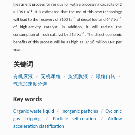
treatment process for residual oil with a processing capacity of 2
−1
× 106 t·a
. It is estimated that the use of this new technology
−1
−1
will lead to the recovery of 3100 ta
of diesel fuel and 647 t·a
of high-activity catalyst; in addition, it will reduce the
−1
consumption of fresh catalyst by 518 t·a
. The direct economic
benefits of this process will be as high as 37.28 million CNY per
year.
关键词
有机废液
/
无机颗粒
/
旋流脱液
/
颗粒自转
/
气流加速度分选
Key words
Organic waste liquid
/
Inorganic particles
/
Cyclonic
gas stripping
/
Particle self-rotation
/
Airflow
acceleration classification