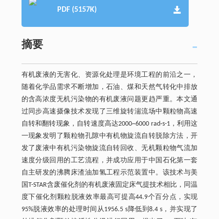
PDF (5157K)
摘要
有机废液的无害化、资源化处理是环境工程的前沿之一，
随着化学品需求不断增加，石油、煤和天然气转化中排放
的含高浓度无机污染物的有机废液问题更趋严重。本文通
过同步高速摄像技术发现了三维旋转湍流场中颗粒物高速
自转和翻转现象，自转速度高达2000~6000 rad·s-1，利用这
一现象发明了颗粒物孔隙中有机物旋流自转脱除方法，开
发了废液中有机污染物旋流自转回收、无机颗粒物气流加
速度分级回用的工艺流程，并成功应用于中国石化第一套
自主研发的沸腾床渣油加氢工程示范装置中。该技术与美
国T-STAR含废催化剂的有机废液固定床气提技术相比，同温
度下催化剂颗粒脱液效率最高可提高44.9个百分点，实现
95%脱液效率的处理时间从1956.5 s降低到8.4 s，并实现了