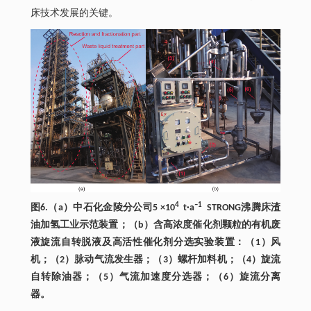
床技术发展的关键。
4
–1
图6.（a）中石化金陵分公司5 ×10
t·a
STRONG沸腾床渣
油加氢工业示范装置；（b）含高浓度催化剂颗粒的有机废
液旋流自转脱液及高活性催化剂分选实验装置：（1）风
机；（2）脉动气流发生器；（3）螺杆加料机；（4）旋流
自转除油器；（5）气流加速度分选器；（6）旋流分离
器。