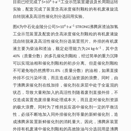
4
–1
目前已经完成了5×10
t·a
工业示范装置建设及长周期运转
实验，配套完成了装置含高浓度催剂颗粒的有机废液旋流
自转脱液及高活性催化剂分选回用实验。
4
–1
图6为中石化金陵分公司5×10
t·a
STRONG沸腾床渣油加氢
工业示范装置及配套的含高浓度催化剂颗粒的有机废液旋
流自转脱液及高活性催化剂分选装置照片。外排的有机废
–1
液主要为柴油和渣油，额定处理能力为24 kg·h
，其中含
40%（质量分数）的多孔催化剂颗粒，经过简单的重力沉降
可以实现油相和催化剂颗粒的初步分离。但是催化剂颗粒
不可避免地仍然携带31.8%（质量分数）的油相，如果直接
外排不仅污染环境，而且造成石油资源的浪费。同时，由
于沸腾床催化剂在线加排，催化剂在床层中处于全返混的
状态，导致大量刚加入的高活性剂随着废剂直接外排，不
仅造成装置危废排量和处理成本大，而且是对催化剂资源
的极大浪费。同时为了维持反应器中催化剂一定的平衡活
性，必须不断地加入同外排催化剂等量的新鲜催化剂，造
成沸腾床装置新鲜催化剂的消耗量大。因此，沸腾床装置
外排有机废液中催化剂颗粒的高效除油与分选回用是沸腾