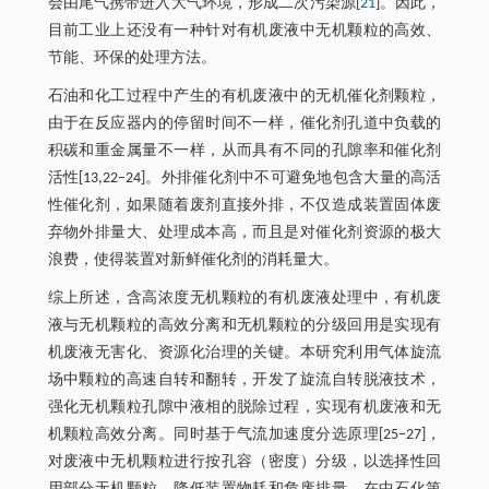
会由尾气携带进入大气环境，形成二次污染源[
21
]。因此，
目前工业上还没有一种针对有机废液中无机颗粒的高效、
节能、环保的处理方法。
石油和化工过程中产生的有机废液中的无机催化剂颗粒，
由于在反应器内的停留时间不一样，催化剂孔道中负载的
积碳和重金属量不一样，从而具有不同的孔隙率和催化剂
活性[13,22−24]。外排催化剂中不可避免地包含大量的高活
性催化剂，如果随着废剂直接外排，不仅造成装置固体废
弃物外排量大、处理成本高，而且是对催化剂资源的极大
浪费，使得装置对新鲜催化剂的消耗量大。
综上所述，含高浓度无机颗粒的有机废液处理中，有机废
液与无机颗粒的高效分离和无机颗粒的分级回用是实现有
机废液无害化、资源化治理的关键。本研究利用气体旋流
场中颗粒的高速自转和翻转，开发了旋流自转脱液技术，
强化无机颗粒孔隙中液相的脱除过程，实现有机废液和无
机颗粒高效分离。同时基于气流加速度分选原理[25−27]，
对废液中无机颗粒进行按孔容（密度）分级，以选择性回