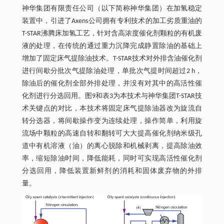
神华集团有限责任公司（以下简称神华集团）在加氢稳定
装置中，引进了Axens公司拥有专利技术的加工劣质重油的
T-STAR沸腾床加氢工艺，针对含高浓度催化剂颗粒的有机废
液的处理，在传统的通过重力沉降完成静置除油的基础上
增加了固定床气提除油技术。T-STAR技术对外排含油催化剂
进行间歇分批次气提除油处理，单批次气提时间超过2 h，
除油后的催化剂全部外排处理，并没有对其中的高活性催
化剂进行分选回用。图9和表3为本技术与神华集团T-STAR技
术关键点的对比，本技术将固定床气提除油器改为旋流自
转分选器，将间歇操作变为连续处理，操作简单，利用旋
流场中颗粒的高速自转和翻转可大大提高催化剂纳米级孔
道中有机溶液（油）的离心脱除和机械剥离，提高除油效
率，缩短除油时间，降低能耗，同时可实现高活性催化剂
分选回用，降低装置新鲜剂的消耗和固体废弃物的外排
量。