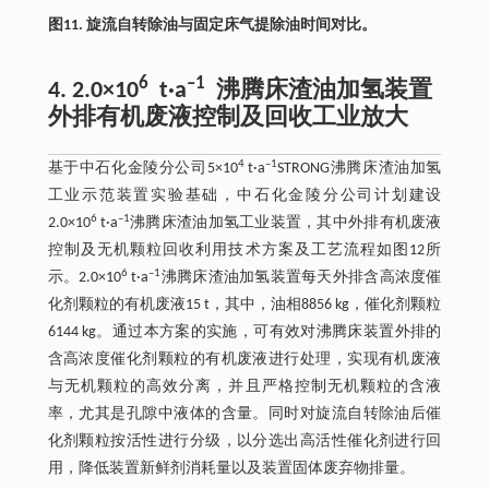
图11. 旋流自转除油与固定床气提除油时间对比。
6
–1
4. 2.0×10
t·a
沸腾床渣油加氢装置
外排有机废液控制及回收工业放大
4
–1
基于中石化金陵分公司5×10
t·a
STRONG沸腾床渣油加氢
工业示范装置实验基础，中石化金陵分公司计划建设
6
–1
2.0×10
t·a
沸腾床渣油加氢工业装置，其中外排有机废液
控制及无机颗粒回收利用技术方案及工艺流程如图12所
6
–1
示。2.0×10
t·a
沸腾床渣油加氢装置每天外排含高浓度催
化剂颗粒的有机废液15 t，其中，油相8856 kg，催化剂颗粒
6144 kg。通过本方案的实施，可有效对沸腾床装置外排的
含高浓度催化剂颗粒的有机废液进行处理，实现有机废液
与无机颗粒的高效分离，并且严格控制无机颗粒的含液
率，尤其是孔隙中液体的含量。同时对旋流自转除油后催
化剂颗粒按活性进行分级，以分选出高活性催化剂进行回
用，降低装置新鲜剂消耗量以及装置固体废弃物排量。