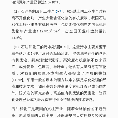
6
油污泥年产量已超过1.0×10
t。
（2）石油炼制及化工生产[
5
−
7
]。90%以上的工业生产过程
离不开催化剂，产生大量含催化剂的有机废液，我国石油
和化工行业排放有机废液中，包括废催化剂在内的无机污
7
–1
染物年产量达1.127×10
t·a
，占全国工业排放总量的
41.5%。
（3）石油和化工的污水处理[8−10]。这些污水主要来源于
联合站污水处理厂及联合站隔油池、浮选池等产生的含泥
有机废液、剩余活性污泥等。高浓度有机废液不仅来源
广、成分复杂、色度高、异味重，还含有大量有毒有害物
质，对我们的居住环境和生态都提出了严峻的挑战
[11−12]。采用一般的废水治理方法难以满足净化处理的经
济和技术要求，如何高效处理高浓度有机废液已成为国内
外广泛关注的研究热点，高热值有机废液的无害化、资源
化处理已经成为环境保护行业亟待解决的技术难题。
石油和化工是我国的支柱产业，随着全球油价的不断升
高、原油质量的日益变差、环保法规的日益严格及轻质清