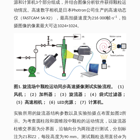
源和计算机3个部分组成，并结合图像分析软件获得颗粒运
动情况。高速数字相机是日本Photron公司生产的高速动态
–1
仪（FASTCAM SA-X2），最高拍摄速度为216 000帧·s
，拍
摄图像的像素最大可达1024×1024。
图1. 旋流场中颗粒运动同步高速摄像测试实验流程。（1）
风机；（2）加料器；（3）旋流器；（4）袋式过滤器；
（5）高速相机；（6）LED光源；（7）计算机。
实验所用的旋流器结构参数以及实验拍摄点布置如图2所
示。为考查圆柱段和圆锥段中颗粒的运动情况，以旋流器
柱锥交界面为分界面，沿轴向分为两段进行测试，分别标
注为Z1和Z2，每段高度为90 mm。测试颗粒选用直径dr为