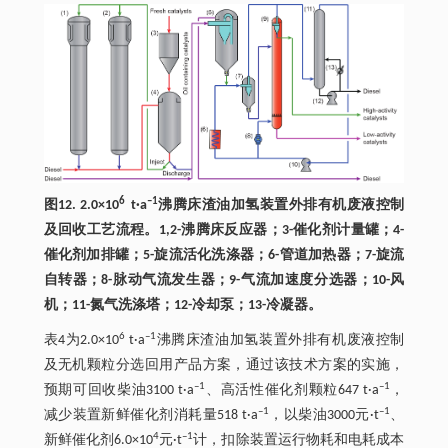
6
–1
图12. 2.0×10
t·a
沸腾床渣油加氢装置外排有机废液控制
及回收工艺流程。1,2-沸腾床反应器；3-催化剂计量罐；4-
催化剂加排罐；5-旋流活化洗涤器；6-管道加热器；7-旋流
自转器；8-脉动气流发生器；9-气流加速度分选器；10-风
机；11-氮气洗涤塔；12-冷却泵；13-冷凝器。
6
–1
表4为2.0×10
t·a
沸腾床渣油加氢装置外排有机废液控制
及无机颗粒分选回用产品方案，通过该技术方案的实施，
–1
–1
预期可回收柴油3100 t·a
、高活性催化剂颗粒647 t·a
，
–1
–1
减少装置新鲜催化剂消耗量518 t·a
，以柴油3000元·t
、
4
–1
新鲜催化剂6.0×10
元·t
计，扣除装置运行物耗和电耗成本