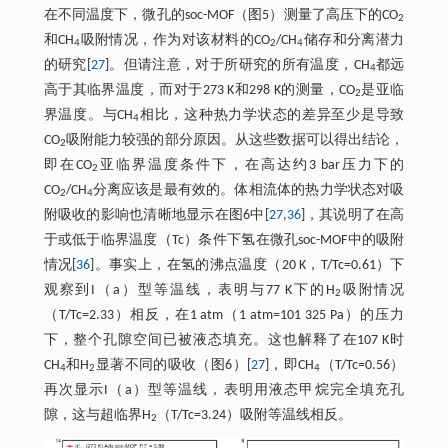
在不同温度下，微孔的soc-MOF（图5）测量了高压下的CO
2
和CH
吸附情况，作为对该材料的CO
/CH
储存和分离潜力
4
2
4
的研究[
27
]。但请注意，对于所研究的所有温度，CH
都远
4
高于其临界温度，而对于273 K和298 K的测量，CO
是亚临
2
界温度。与CH
相比，这种热力学状态的差异至少是导致
4
CO
吸附能力较强的部分原因。从这些数据可以得出结论，
2
即在CO
亚临界温度条件下，在高达约3 bar压力下的
2
CO
/CH
分离应该是最有效的。体相流体的热力学状态对吸
2
4
附吸收的影响也清晰地显示在图6中[
27
,
36
]，其说明了在高
于或低于临界温度（Tc）条件下氢在微孔soc-MOF中的吸附
情况[
36
]。事实上，在氢的沸点温度（20 K，T/Tc=0.61）下
观察到I（a）型等温线，表明与77 K下的H
吸附情况
2
（T/Tc=2.33）相反，在1 atm（1 atm=101 325 Pa）的压力
下，整个孔隙空间已被液态填充。这也解释了在107 K时
CH
和H
显著不同的吸收（图6）[
27
]，即CH
（T/Tc=0.56）
4
2
4
再次显示I（a）型等温线，表明用液态甲烷完全填充孔
隙，这与超临界H
（T/Tc=3.24）吸附等温线相反。
2