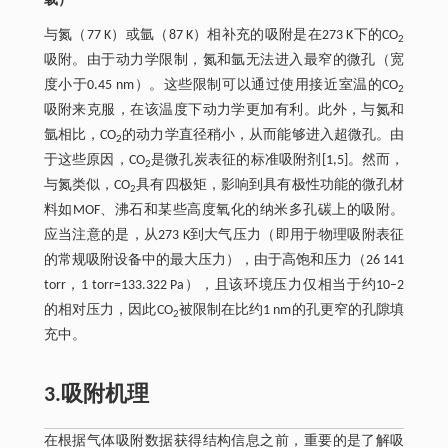
载）
与氮（77 K）或氩（87 K）相补充的吸附是在273 K下的CO
2
吸附。由于动力学限制，氮和氩无法进入最窄的微孔（宽
度小于0.45 nm）。这些限制可以通过使用接近室温的CO
2
吸附来克服，在该温度下动力学更加有利。此外，与氮和
氩相比，CO
的动力学直径稍小，从而能够进入超微孔。由
2
于这些原因，CO
是微孔炭表征的标准吸附剂[1,5]。然而，
2
与氮类似，CO
具有四极矩，影响到具有极性功能的微孔材
2
料如MOF、沸石和某些高度氧化的纳米多孔碳上的吸附。
应当注意的是，从273 K到大气压力（即用于物理吸附表征
的常规吸附设备中的最大压力），由于高饱和压力（26 141
torr，1 torr=133.322 Pa），且该环境压力仅相当于约10–2
的相对压力，因此CO
被限制在比约1 nm的孔更窄的孔隙填
2
充中。
3.吸附机理
在根据气体吸附数据获得结构信息之前，重要的是了解吸