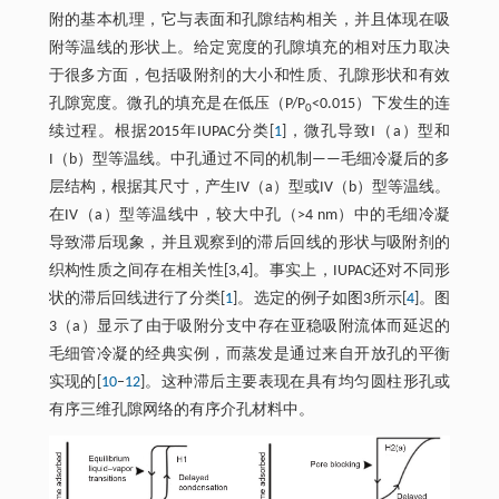
附的基本机理，它与表面和孔隙结构相关，并且体现在吸
附等温线的形状上。给定宽度的孔隙填充的相对压力取决
于很多方面，包括吸附剂的大小和性质、孔隙形状和有效
孔隙宽度。微孔的填充是在低压（P/P
<0.015）下发生的连
0
续过程。根据2015年IUPAC分类[
1
]，微孔导致I（a）型和
I（b）型等温线。中孔通过不同的机制——毛细冷凝后的多
层结构，根据其尺寸，产生IV（a）型或IV（b）型等温线。
在IV（a）型等温线中，较大中孔（>4 nm）中的毛细冷凝
导致滞后现象，并且观察到的滞后回线的形状与吸附剂的
织构性质之间存在相关性[3,4]。事实上，IUPAC还对不同形
状的滞后回线进行了分类[
1
]。选定的例子如图3所示[
4
]。图
3（a）显示了由于吸附分支中存在亚稳吸附流体而延迟的
毛细管冷凝的经典实例，而蒸发是通过来自开放孔的平衡
实现的[
10
–
12
]。这种滞后主要表现在具有均匀圆柱形孔或
有序三维孔隙网络的有序介孔材料中。