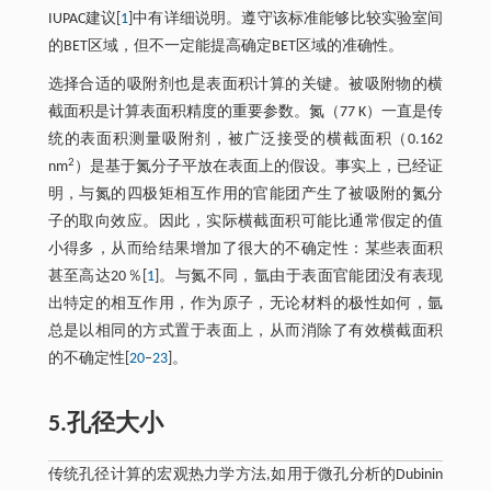
IUPAC建议[
1
]中有详细说明。遵守该标准能够比较实验室间
的BET区域，但不一定能提高确定BET区域的准确性。
选择合适的吸附剂也是表面积计算的关键。被吸附物的横
截面积是计算表面积精度的重要参数。氮（77 K）一直是传
统的表面积测量吸附剂，被广泛接受的横截面积（0.162
2
nm
）是基于氮分子平放在表面上的假设。事实上，已经证
明，与氮的四极矩相互作用的官能团产生了被吸附的氮分
子的取向效应。因此，实际横截面积可能比通常假定的值
小得多，从而给结果增加了很大的不确定性：某些表面积
甚至高达20％[
1
]。与氮不同，氩由于表面官能团没有表现
出特定的相互作用，作为原子，无论材料的极性如何，氩
总是以相同的方式置于表面上，从而消除了有效横截面积
的不确定性[
20
–
23
]。
5.孔径大小
传统孔径计算的宏观热力学方法,如用于微孔分析的Dubinin