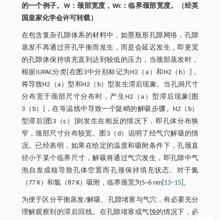
的一个例子。
W：颈部宽度，Wc：临界颈部宽度。（经英
国皇家化学会许可转载）
在包含复杂孔隙体系的材料中，如墨瓶形孔隙网络，孔隙
蒸发不再通过开孔平衡而发生，而是会延迟发生，即更宽
的孔隙体保持填充直到达到较低的压力，当颈部蒸发时，
根据IUPAC分类[在图3中分别标记为H2（a）和H2（b）]，
将导致H2（a）型和H2（b）型发生滞后现象。当孔洞尺寸
分布宽于颈部尺寸分布时，产生H2（a）型滞后现象[图
3（b）]，在等温线中导致一个陡峭的解吸步骤。H2（b）
型滞后[图3（c）]则发生在相反的情况下，即孔体分布狭
窄，颈部尺寸分布较宽。图3（d）说明了经气穴解吸的情
况。已经表明，如果在给定的温度和吸附条件下，孔颈直
径小于某个临界尺寸，解吸将通过气穴发生，即孔隙中气
泡自发成核导致孔体空置而孔颈保持填充状态。对于氮
（77 K）和氩（87 K）吸附，临界颈宽为5~6 nm[
13
–
15
]。
为便于区分平衡蒸发/解吸、孔隙堵塞与气穴，有必要充分
理解观察到的滞后回线。在孔隙堵塞或气蚀的情况下，必