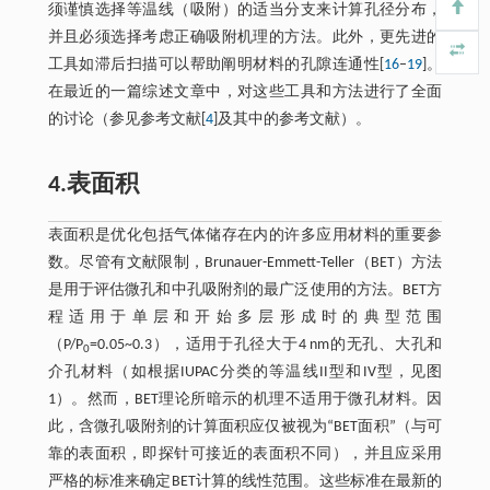
须谨慎选择等温线（吸附）的适当分支来计算孔径分布，
并且必须选择考虑正确吸附机理的方法。此外，更先进的
工具如滞后扫描可以帮助阐明材料的孔隙连通性[
16
–
19
]。
在最近的一篇综述文章中，对这些工具和方法进行了全面
的讨论（参见参考文献[
4
]及其中的参考文献）。
4.表面积
表面积是优化包括气体储存在内的许多应用材料的重要参
数。尽管有文献限制，Brunauer-Emmett-Teller（BET）方法
是用于评估微孔和中孔吸附剂的最广泛使用的方法。BET方
程适用于单层和开始多层形成时的典型范围
（P/P
=0.05~0.3），适用于孔径大于4 nm的无孔、大孔和
0
介孔材料（如根据IUPAC分类的等温线II型和IV型，见图
1）。然而，BET理论所暗示的机理不适用于微孔材料。因
此，含微孔吸附剂的计算面积应仅被视为“BET面积”（与可
靠的表面积，即探针可接近的表面积不同），并且应采用
严格的标准来确定BET计算的线性范围。这些标准在最新的