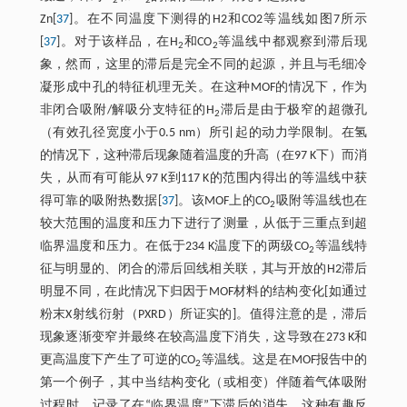
2
2
Zn[
37
]。在不同温度下测得的H2和CO2等温线如图7所示
[
37
]。对于该样品，在H
和CO
等温线中都观察到滞后现
2
2
象，然而，这里的滞后是完全不同的起源，并且与毛细冷
凝形成中孔的特征机理无关。在这种MOF的情况下，作为
非闭合吸附/解吸分支特征的H
滞后是由于极窄的超微孔
2
（有效孔径宽度小于0.5 nm）所引起的动力学限制。在氢
的情况下，这种滞后现象随着温度的升高（在97 K下）而消
失，从而有可能从97 K到117 K的范围内得出的等温线中获
得可靠的吸附热数据[
37
]。该MOF上的CO
吸附等温线也在
2
较大范围的温度和压力下进行了测量，从低于三重点到超
临界温度和压力。在低于234 K温度下的两级CO
等温线特
2
征与明显的、闭合的滞后回线相关联，其与开放的H2滞后
明显不同，在此情况下归因于MOF材料的结构变化[如通过
粉末X射线衍射（PXRD）所证实的]。值得注意的是，滞后
现象逐渐变窄并最终在较高温度下消失，这导致在273 K和
更高温度下产生了可逆的CO
等温线。这是在MOF报告中的
2
第一个例子，其中当结构变化（或相变）伴随着气体吸附
过程时，记录了在“临界温度”下滞后的消失。这种有趣反