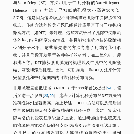
与Saito-Foley（SF）方法和用于中孔分析的Barrett-Joyner-
Halenda（BJH）方法，已知低估孔径大小高达30％[1–
3,7,8]。这是因为这些模型不能准确描述孔隙中受限流体的
状态。传统方法的相关问题已经通过应用基于分子模拟的
微观方法（如DFT）来处理。这些方法给出了孔隙中受限流
体的热力学和密度分布情况，并且能够准确地描述吸附相
位到分子水平。这些最先进的方法考虑了孔隙的几何形
状，并且已经开发用于各种各样的材料，如二氧化硅、碳
和沸石等。DFT捕获微孔填充的机理以及中孔中的孔隙凝
结、蒸发和滞后机理。因此，可以采用一种DFT方法来计算
完整微孔和中孔范围内的可靠孔径分布情况。
非定域密度函数理论（NLDFT）于1993年首次提出[
24
]，随
后又进一步发展[
25
,
26
]，这表明计算孔径分布的DFT方法的
准确性得到显著提高。如上所述，NLDFT方法可以从滞后回
线的吸附和解吸分支获得精确的孔径信息，这对于复杂孔
隙网络的孔径表征来说至关重要。通过考虑由于亚稳态孔
隙流体使用亚稳态吸附分支DFT核所引起的冷凝延迟现象，
介孔尺寸的分布情况可以从等温线的吸附分支中得到