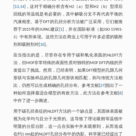
[
13
,
14
]，这对于精确分析含有H2（a）型和H2（b）型滞后
回线的等温线是有必要的，其中解吸分支不再代表平衡的
汽液相变。基于DFT的孔径分析方法被广泛采用，它们被推
荐于2015年的IUPAC建议[
1
]，并在国际标准（如ISO 15901-
3）中有所体现。这些方法在商业上可用于许多必需的吸附
剂和吸附剂对[
10
]。
应当指出的是，尽管存在专用于碳和氧化表面的NLDFT方
法，但MOF非常特殊的表面性质对独特的MOF DFT内核的开
发提出了挑战。然而，已经表明，如果DFT模型的孔隙几何
形状与实验样品的孔隙几何形状相匹配，则与传统方法相
比，仍然可以生成精确的孔径分布。参考文献[
27
]指出了一
种如何选择最适合模型的有效方法，此方法在参考文献[
6
]
中作了进一步阐述。
用于碳孔径表征的NLDFT方法的一个缺点是，其固体表面被
视为化学均匀且分子光滑的。这导致了理论吸附等温线中
明显的分层台阶，这一点在实验中并未观察到，从而造成
在约1 nm处的NLDFT孔径分布中的伪影。科学家已经提出了