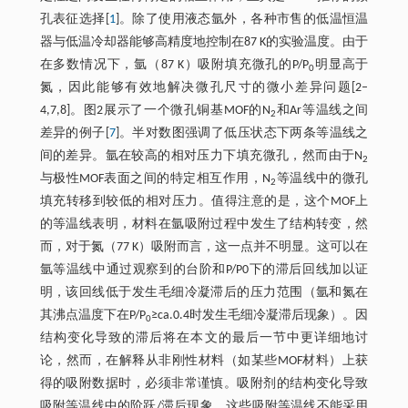
孔表征选择[
1
]。除了使用液态氩外，各种市售的低温恒温
器与低温冷却器能够高精度地控制在87 K的实验温度。由于
在多数情况下，氩（87 K）吸附填充微孔的P/P
明显高于
0
氮，因此能够有效地解决微孔尺寸的微小差异问题[2–
4,7,8]。图2展示了一个微孔铜基MOF的N
和Ar等温线之间
2
差异的例子[
7
]。半对数图强调了低压状态下两条等温线之
间的差异。氩在较高的相对压力下填充微孔，然而由于N
2
与极性MOF表面之间的特定相互作用，N
等温线中的微孔
2
填充转移到较低的相对压力。值得注意的是，这个MOF上
的等温线表明，材料在氩吸附过程中发生了结构转变，然
而，对于氮（77 K）吸附而言，这一点并不明显。这可以在
氩等温线中通过观察到的台阶和P/P0下的滞后回线加以证
明，该回线低于发生毛细冷凝滞后的压力范围（氩和氮在
其沸点温度下在P/P
≥ca.0.4时发生毛细冷凝滞后现象）。因
0
结构变化导致的滞后将在本文的最后一节中更详细地讨
论，然而，在解释从非刚性材料（如某些MOF材料）上获
得的吸附数据时，必须非常谨慎。吸附剂的结构变化导致
吸附等温线中的阶跃/滞后现象，这些吸附等温线不能采用