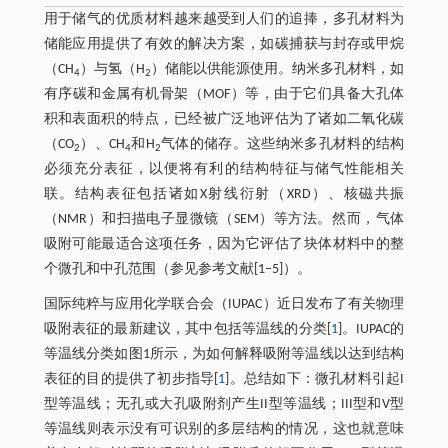
用于储气的优质材料越来越受到人们的追捧，多孔材料为
储能应用提供了有效的解决方案，如碳捕获与封存或甲烷
（CH
）与氢（H
）储能以供能源使用。纳米多孔材料，如
4
2
有序碳和金属有机骨架（MOF）等，由于它们具备大孔体
积和表面积的特点，已经被广泛地评估为了诸如二氧化碳
（CO
）、CH
和H
气体的储存。这些纳米多孔材料的结构
2
4
2
必须充分表征，以便将有利的结构特征与储气性能相关
联。结构表征包括诸如X射线衍射（XRD）、核磁共振
（NMR）和扫描电子显微镜（SEM）等方法。然而，气体
吸附可能最适合这项任务，因为它评估了块体材料中的整
个微孔和中孔范围（参见参考文献[1–5]）。
国际纯粹与应用化学联合会（IUPAC）近日发布了有关物理
吸附表征的最新建议，其中包括等温线的分类[
1
]。IUPAC的
等温线分类如图1所示，为如何解释吸附等温线以达到结构
表征的目的提供了初步指导[
1
]。总结如下：微孔材料引起I
型等温线；无孔或大孔吸附剂产生II型等温线；III型和V型
等温线则表示没有可识别的多层结构的情况，这也就意味