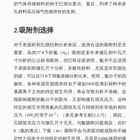
的气体存储材料的例子已突出显示。最后，列举了纳米多
孔材料高压储气性能评价的实例。
2.吸附剂选择
对于表面积和孔隙结构分析来说，选择合适的吸附剂至关
重要。虽然77 K下的氮（N
）吸附是多年来微孔和中孔尺
2
寸分析的公认标准吸附，但已有证据表明，氮并不总适用
于表面积和微孔尺寸分析。非极性材料，尤其是非官能化
的碳，可以在77 K下用氮准确分析出来。然而，氮分子的四
极矩、各种表面官能团和存在于诸如MOF或沸石材料中的
暴露离子之间的特定相互作用，将会导致分析不准确。这
既影响吸附的氮分子的取向，又影响微孔填充压力。这种
特定的相互作用将氮的孔隙填充压力转移到非常低的相对
–7
压力（P/P
约等于10
）（参见参考文献[1,2,7]），因此，
o
孔隙填充压力与微孔尺寸无关。与氮吸附问题相反，在87
K（氩的沸点）下氩（Ar）吸附不会与表面功能或取向不确
定性之间发生任何特定的相互作用，且其是IUPAC推荐的微