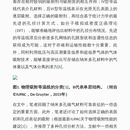
着存在相对较弱的吸附剂与吸附质的相互作用；IV型等温
线代表介孔材料，且VI型等温线表示在光滑无孔表面上的
逐层吸附。选择正确的吸附剂，再结合基于统计力学的最
先进的孔径计算方式，如分子模拟或密度泛函理论
（DFT），能够准确地评估出材料中的孔径分布情况。先进
的等温线滞后分析使多孔网络的孔隙形状和连通性信息的
获得成为可能，这对于存储和运输性能都十分重要。此
外，同时利用低压与高压测量亚临界和超临界气体的气体
吸附技术，能够直接评估出可存储在纳米多孔材料中的气
体量以及气体分离的潜力[
6
]。
图1. 物理吸附等温线的分类[
1
]。B代表单层结构。（转自
©IUPAC，De Gruyter，2015年）
在文中，笔者回顾了纳米多孔储气材料可靠表征的一些选
定的重要方面。此外，笔者还讨论了如何选择正确的表面
积和孔径表征的吸附（根据最新IUPAC关于物理吸附性能的
建议[
1
]），并推荐了多种孔径分析方法。文献中一些相关