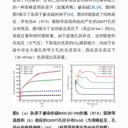
是用于CO
储存。目前已知用来增加这些材料CO
储存能力
2
2
的一种策略是用杂原子（如氮和氧）掺杂碳[
38
,
39
]。图8和
图9展示了杂原子掺杂碳的例子[
40
]。图8详细描述了结构表
征，并包括Ar（87 K）吸附等温线和由此产生的QSDFT孔径
分布情况。图9展示了这些碳在高压下（高达40 bar）的CO
2
表面过量和绝对吸附量。由于超微孔的存在，这些吸附剂
在低压（大气压）下表现出优异的CO
捕获能力，但由于在
2
碳中存在大微孔和窄介孔的先进层次，因此其在高压下
（30~40 bar）也表现出高容量。
图8.（a）杂原子掺杂的碳BIDC-(X)-700的氩（87 K）吸附等
温线和（b）相应的QSDFT孔径分布Dv(d)（为清晰起见，孔
径分布曲线偏移）[
40
]。（经英国皇家化学会许可转载）