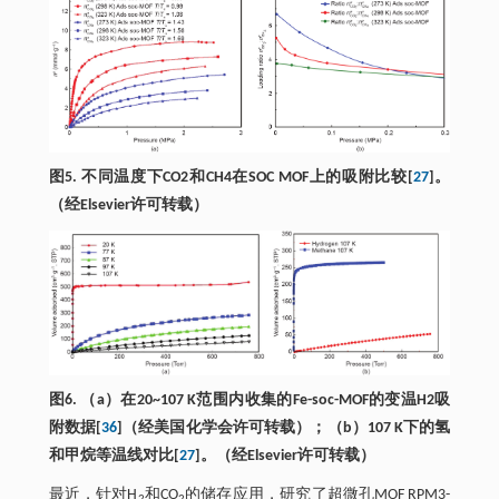
图5. 不同温度下CO2和CH4在SOC MOF上的吸附比较[
27
]。
（经Elsevier许可转载）
图6. （a）在20~107 K范围内收集的Fe-soc-MOF的变温H2吸
附数据[
36
]（经美国化学会许可转载）；（b）107 K下的氢
和甲烷等温线对比[
27
]。（经Elsevier许可转载）
最近，针对H
和CO
的储存应用，研究了超微孔MOF RPM3-