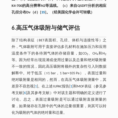
K4-700的高分辨率N2等温线。（c）来自QSDFT分析的相应
孔径分布Dv（d）[
35
]。（经美国化学会许可转载）
6.高压气体吸附与储气评估
除了结构表征（BET表面积、孔径、体积与连接性等）之
外，气体吸附可用于直接评估多孔材料在施加压力和应用
温度条件下的各待测气体的存储容量，如CO
、CH
和H
2
4
2
等。因为经常出现混淆或使用过量以及总量和绝对吸附量
不一致的情况，因此高压吸附将额外的复杂性引入到数据
解释中。对于低压（≤1 bar，1 bar=105 Pa），表面过量和
绝对吸附量是相同的，然而，在高压气体吸附测量中，其
差异不容忽视[
1
]。在上述IUPAC报告[
1
]和MOF表征（参见参
考文献[
6
]及其参考文献）中对该主题和明确的定义进行了
讨论。总之，表面过量吸附是可以通过吸附直接测量的
量，如果储存在孔隙中的气体的总量很重要，则其可以转
化为吸附的气体的绝对量和总量。