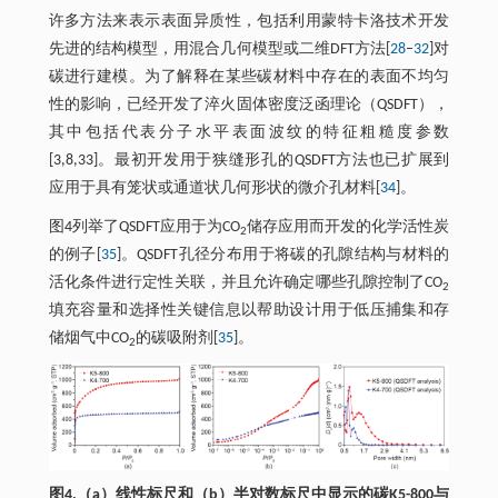
许多方法来表示表面异质性，包括利用蒙特卡洛技术开发
先进的结构模型，用混合几何模型或二维DFT方法[
28
–
32
]对
碳进行建模。为了解释在某些碳材料中存在的表面不均匀
性的影响，已经开发了淬火固体密度泛函理论（QSDFT），
其中包括代表分子水平表面波纹的特征粗糙度参数
[3,8,33]。最初开发用于狭缝形孔的QSDFT方法也已扩展到
应用于具有笼状或通道状几何形状的微介孔材料[
34
]。
图4列举了QSDFT应用于为CO
储存应用而开发的化学活性炭
2
的例子[
35
]。QSDFT孔径分布用于将碳的孔隙结构与材料的
活化条件进行定性关联，并且允许确定哪些孔隙控制了CO
2
填充容量和选择性关键信息以帮助设计用于低压捕集和存
储烟气中CO
的碳吸附剂[
35
]。
2
图4.（a）线性标尺和（b）半对数标尺中显示的碳K5-800与