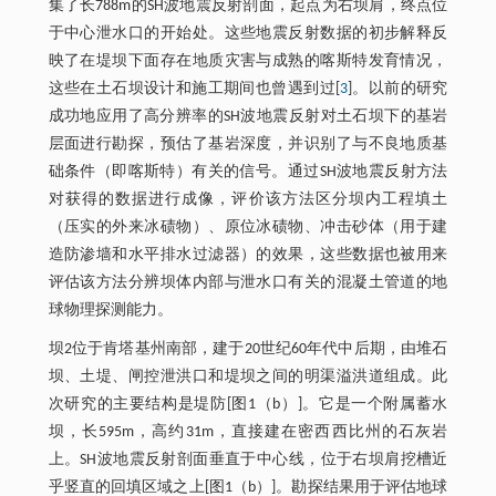
集了长788m的SH波地震反射剖面，起点为右坝肩，终点位
于中心泄水口的开始处。这些地震反射数据的初步解释反
映了在堤坝下面存在地质灾害与成熟的喀斯特发育情况，
这些在土石坝设计和施工期间也曾遇到过[
3
]。以前的研究
成功地应用了高分辨率的SH波地震反射对土石坝下的基岩
层面进行勘探，预估了基岩深度，并识别了与不良地质基
础条件（即喀斯特）有关的信号。通过SH波地震反射方法
对获得的数据进行成像，评价该方法区分坝内工程填土
（压实的外来冰碛物）、原位冰碛物、冲击砂体（用于建
造防渗墙和水平排水过滤器）的效果，这些数据也被用来
评估该方法分辨坝体内部与泄水口有关的混凝土管道的地
球物理探测能力。
坝2位于肯塔基州南部，建于20世纪60年代中后期，由堆石
坝、土堤、闸控泄洪口和堤坝之间的明渠溢洪道组成。此
次研究的主要结构是堤防[图1（b）]。它是一个附属蓄水
坝，长595m，高约31m，直接建在密西西比州的石灰岩
上。SH波地震反射剖面垂直于中心线，位于右坝肩挖槽近
乎竖直的回填区域之上[图1（b）]。勘探结果用于评估地球