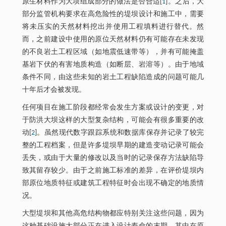
原生材料作为大坝组成部分的做法是否合适[
1
]。之后，大
部分监管机构要求在高危险性的堤坝设计和施工中，需要
将未压实的天然材料挖出并使用工程填料进行替代。然
而，之前建设中使用的原位天然材料仍有可能存在未发现
的不良岩土工程区域（如地震低速带等），并有可能掩盖
基岩下伏的有害地质构造（如断层、岩溶等）。由于地域
条件不同，由这些未知的岩土工程缺陷造成的问题可能几
十年后才会被发现。
任何项目在施工阶段都经常会发生方案或设计的变更，对
于防洪大坝这样的大型复杂结构，可能会有很多重要的改
动[
2
]。虽然现代数字跟踪系统和数据库保存并记录了较完
整的工程档案，但是许多堤坝早期的建造变动记录可能会
丢失，或由于大量的修改以及当时的记录保存方法缺陷导
致其留存较少。由于之前施工标准的差异，在评价堤坝内
部原位地质特征或建筑工程特征时会出现不确定的地质情
况。
大型堤坝和其他高危结构物都应特别关注这些问题，因为