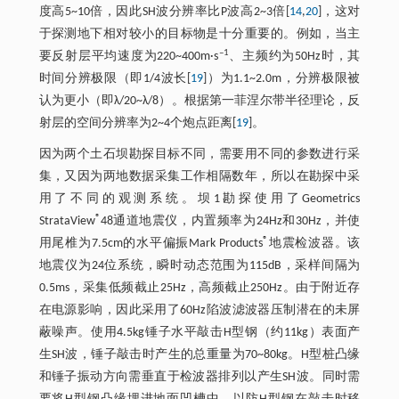
度高5~10倍，因此SH波分辨率比P波高2~3倍[
14
,
20
]，这对
于探测地下相对较小的目标物是十分重要的。例如，当主
–1
要反射层平均速度为220~400m·s
、主频约为50Hz时，其
时间分辨极限（即1/4波长[
19
]）为1.1~2.0m，分辨极限被
认为更小（即λ/20~λ/8）。根据第一菲涅尔带半径理论，反
射层的空间分辨率为2~4个炮点距离[
19
]。
因为两个土石坝勘探目标不同，需要用不同的参数进行采
集，又因为两地数据采集工作相隔数年，所以在勘探中采
用了不同的观测系统。坝1勘探使用了Geometrics
®
StrataView
48通道地震仪，内置频率为24Hz和30Hz，并使
®
用尾椎为7.5cm的水平偏振Mark Products
地震检波器。该
地震仪为24位系统，瞬时动态范围为115dB，采样间隔为
0.5ms，采集低频截止25Hz，高频截止250Hz。由于附近存
在电源影响，因此采用了60Hz陷波滤波器压制潜在的未屏
蔽噪声。使用4.5kg锤子水平敲击H型钢（约11kg）表面产
生SH波，锤子敲击时产生的总重量为70~80kg。H型桩凸缘
和锤子振动方向需垂直于检波器排列以产生SH波。同时需