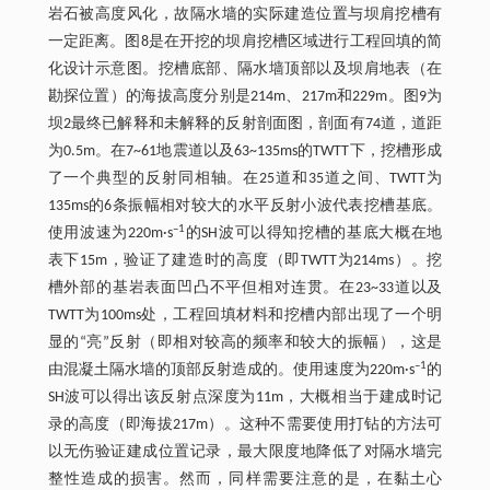
岩石被高度风化，故隔水墙的实际建造位置与坝肩挖槽有
一定距离。图8是在开挖的坝肩挖槽区域进行工程回填的简
化设计示意图。挖槽底部、隔水墙顶部以及坝肩地表（在
勘探位置）的海拔高度分别是214m、217m和229m。图9为
坝2最终已解释和未解释的反射剖面图，剖面有74道，道距
为0.5m。在7~61地震道以及63~135ms的TWTT下，挖槽形成
了一个典型的反射同相轴。在25道和35道之间、TWTT为
135ms的6条振幅相对较大的水平反射小波代表挖槽基底。
–1
使用波速为220m·s
的SH波可以得知挖槽的基底大概在地
表下15m，验证了建造时的高度（即TWTT为214ms）。挖
槽外部的基岩表面凹凸不平但相对连贯。在23~33道以及
TWTT为100ms处，工程回填材料和挖槽内部出现了一个明
显的“亮”反射（即相对较高的频率和较大的振幅），这是
–1
由混凝土隔水墙的顶部反射造成的。使用速度为220m·s
的
SH波可以得出该反射点深度为11m，大概相当于建成时记
录的高度（即海拔217m）。这种不需要使用打钻的方法可
以无伤验证建成位置记录，最大限度地降低了对隔水墙完
整性造成的损害。然而，同样需要注意的是，在黏土心