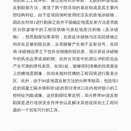
坝的岩土工程评价。通过使用经济有效、无损的SH波地震
反射勘探方法，查清了两个防洪坝的基岩组成及其主要内
部结构特征。由于堤坝回填时使用经压实的原地冰碛物，
因此在对坝1进行勘探之前并不能确定地震反射方法是否能
区分防渗墙中的工程回填物与原处地质沉积物（及冰碛
物），然而勘探结果表明，在原处冰碛物与压实回填物之
间存在足够的阻抗差，从而能够产生相干反射信号。在回
填-冰碛物边界之下也存在细微的阻抗差，指示原处冰碛物
中的风化边界或崩积楔。此外古河道中的原位冲积层也会
产生可测的弹性差异。在坝2处，能够得到清晰的坝肩基岩
上挖槽地震图像，但却未能对挖槽的工程回填进行垂直分
区。此外，由于SH波地震反射方法的分辨率较高，包括坝2
处的混凝土隔水墙和坝1处的部分泄水口在内相对较小的工
程特征均能成像。这些勘探结果说明，高分辨率SH波反射
勘探是进行堤坝安全性评价以及解决其他堤坝岩土工程问
题的一个切实可行的工具。