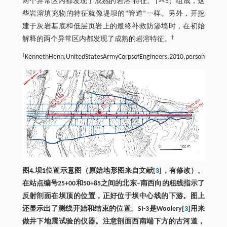
两个异常区内都发现了成熟的岩溶 特征。†><5）组成，这
些岩溶填充物的特征就像堤坝的“管道”一样。另外，开挖
建于灰岩基底和低层页岩上的最终补救防渗墙时，在初始
†
解释的两个异常区内都发现了成熟的岩溶特征。
†
KennethHenn,UnitedStatesArmyCorpsofEngineers,2010,personalcommu
图4.坝1位置示意图（原始地形图来自文献[
3
]，有修改）。
在站点编号25+00和50+85之间的北东–南西向的粗线指示了
反射剖面在坝顶的位置，正好位于坝中心线的下游。图上
还显示出了测线开始和结束的位置。SI-3是Woolery[
3
]用来
做井下地震试验的仪器。注意剖面西南端下方的古河道，