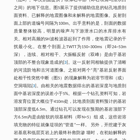
（图4）。本次剖面提供了坝体右半部（即右坝肩与泄水口
之间）的地下信息。图5展示了提供辅助信息的钻孔地质剖
面资料、已解释的地震图像和未解释的地震图像。反射剖
面上部的道编号间隔为100m。出乎意料的是，剖面的数据
质量整体较高，明显的噪声与下游泄水口的水库排水有
关。相对高频的SH波检波器起到了作用，使地震记录的干
扰最小化。在整个剖面上TWTT为150~300ms（即24~53m
深），连续、相对相干、大振幅反射（双峰）是由于基岩
顶部的不整合现象造成的[
3
]。这一反射同相轴提供了清晰
的河流阶地和古河道图像。之前对两个“亮”基岩反射界面
处相干性突然中断（图5）的现象解释为岩溶节理和（或）
空洞塌陷[
3
]。由相关的地震数据得出的基岩深度与地质剖
面中基岩深度的误差小于5%。根据一个钻孔资料可知，岩
溶发育位置大概位于410m处，比地质剖面资料预计的基岩
顶部深度低6.5m。通过钻孔可以发现在预期的基岩顶部下
方6.5m内是由较软的坝基材料（即N<5）组 成，这些岩溶
填充物的特征就像堤坝的“管道”一样。 另外，开挖建于灰
岩基底和低层页岩上的最终补救防渗 墙时，在初始解释的