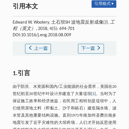
引用格式 ▾
引用本文
Edward W. Woolery. 土石坝SH 波地震反射成像[J].
工
程（英文）
, 2018, 4(5): 694-701
DOI:10.1016/j.eng.2018.08.009
上一篇
下一篇
1.引言
由于防洪、水资源和国内/工业能源的社会需求，美国在20
世纪初至20世纪中叶设计并建造了大量堤坝[
1
]。当时为了
保证施工效率和经济效益，在民用工程特别是堤坝中，人
们使用原地土料（即黏土、沙子和砾石）建造隔水墙、滤
水管及其他重要结构设施。直到1971年南加州圣费尔南多
地震引发了近乎灾难性的大坝坍塌，人们才开始反思使用