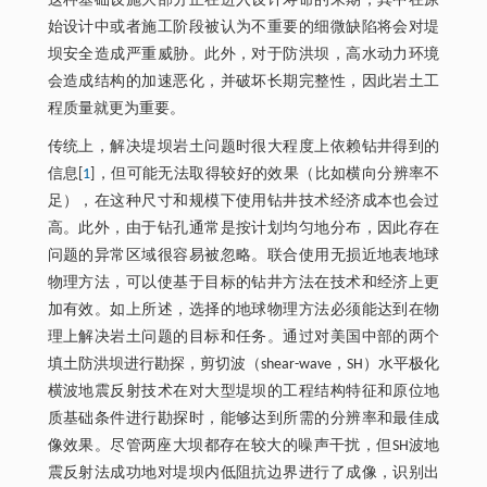
这种基础设施大部分正在进入设计寿命的末期，其中在原
始设计中或者施工阶段被认为不重要的细微缺陷将会对堤
坝安全造成严重威胁。此外，对于防洪坝，高水动力环境
会造成结构的加速恶化，并破坏长期完整性，因此岩土工
程质量就更为重要。
传统上，解决堤坝岩土问题时很大程度上依赖钻井得到的
信息[
1
]，但可能无法取得较好的效果（比如横向分辨率不
足），在这种尺寸和规模下使用钻井技术经济成本也会过
高。此外，由于钻孔通常是按计划均匀地分布，因此存在
问题的异常区域很容易被忽略。联合使用无损近地表地球
物理方法，可以使基于目标的钻井方法在技术和经济上更
加有效。如上所述，选择的地球物理方法必须能达到在物
理上解决岩土问题的目标和任务。通过对美国中部的两个
填土防洪坝进行勘探，剪切波（shear-wave，SH）水平极化
横波地震反射技术在对大型堤坝的工程结构特征和原位地
质基础条件进行勘探时，能够达到所需的分辨率和最佳成
像效果。尽管两座大坝都存在较大的噪声干扰，但SH波地
震反射法成功地对堤坝内低阻抗边界进行了成像，识别出