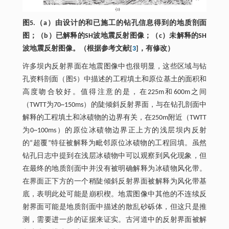
图5.（a）由设计的和已施工的钻孔信息得到的地质剖面
图；（b）已解释的SH波地震反射图像；（c）未解释的SH
波地震反射图像。（根据参考文献[
3
]，有修改）
许多坝内反射界面在地震图像中也很明显，这些区域与钻
孔资料剖面（图5）中描述的工程填土和原位基土的面积和
高度吻合较好。值得注意的是，在225m和600m之间
（TWTT为70~150ms）的陡倾斜反射界面，与在钻孔剖面中
解释的工程填土和冰碛物的边界有关，在250m附近（TWTT
为0~100ms）的原位冰碛物边界正上方的浅层坝内反射
的“超覆”特征被解释为毗邻原位冰碛物的工程回填。虽然
钻孔日志中提到在浅层冰碛物中可以观察到风化现象，但
在最终的地质剖面中并没有被明确解释为冰碛物风化带。
在界面正下方的一个稍陡倾斜反射界面被解释为风化带基
底，表明此处可能是崩积楔。地震图像中其他的不连续反
射界面可能是地质剖面中描述的散乱砂砾体，但这只是推
测，需要进一步的证据来证实。古河道中的反射界面被解