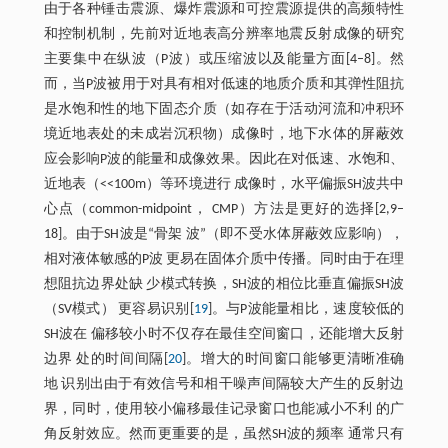
由于各种锤击震源、爆炸震源和可控震源提供的高频特性
和控制机制，先前对近地表高分辨率地震反射成像的研究
主要集中在纵波（P波）或压缩波以及能量方面[4–8]。然
而，当P波被用于对具有相对低速的地质介质和其弹性阻抗
是水饱和性的地下固态介质（如存在于活动河流和冲积环
境近地表处的未成岩沉积物）成像时，地下水体的屏蔽效
应会影响P波的能量和成像效果。因此在对低速、水饱和、
近地表（<<100m）等环境进行 成像时，水平偏振SH波共中
心点（common-midpoint， CMP）方法是更好的选择[2,9–
18]。由于SH波是“骨架 波”（即不受水体屏蔽效应影响），
相对液体敏感的P波 更易在固体介质中传播。同时由于在理
想阻抗边界处缺 少模式转换，SH波的相位比垂直偏振SH波
（SV模式） 更容易识别[
19
]。与P波能量相比，速度较低的
SH波在 偏移较小时不仅存在最佳空间窗口，还能增大反射
边界 处的时间间隔[
20
]。增大的时间窗口能够更清晰准确
地 识别出由于有效信号和相干噪声间隔较大产生的反射边
界，同时，使用较小偏移最佳记录窗口也能减小不利 的广
角反射效应。然而更重要的是，虽然SH波的频率 通常只有