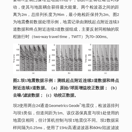
要将H型钢凸缘埋进地面凹槽中，以防H型钢在敲击时移
动，使其与地面耦合获得最大能量。两个检波器之间的距
离为2m，总排列长度为96m，最小炮检距保持为2m。图2
为地震叠前数据处理示例，地震记录由测线起点附近连续3
道数据和终点附近连续3道数据组成，主要反射同相轴的双
程旅行时（two-way travel time，TWTT）为70~300ms。
图2.坝1地震数据示例：测线起点附近连续3道数据和终点
附近连续3道数据。（a）原始/球面增益校正数据；（b）
去噪/滤波数据；（c）动校正数据。
®
坝2使用两台24通道Geometrics Geode
地震仪，检波器排列
与坝1类似，但道间距为1m。该仪器保真度与坝1处使用的
地震仪相同，但计算机控制与坝1地震仪不同。坝2数据采
样间隔为0.25ms，使用了15Hz高通滤波器和60Hz陷波滤波