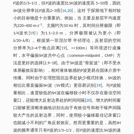
P波的1/3~1/2，但P波的速度比SH波的速度高 5~10倍，因此
SH波分辨率比P波高2~3倍[
14
,
20
]，这对 于探测地下相对较
小的目标物是十分重要的。例如，当 主要反射层平均速度
–1
为220~400 m·s
、主频约为50 Hz 时，其时间分辨极限（即
1/4波长[
19
]）为1.1~2.0 m， 分辨极限被认为更小（即
λ/20~λ/8）。根据第一菲涅尔带 半径理论，反射层的空间
分辨率为2~4个炮点距离[
19
]。><100m）等环境进行成像
时，水平偏振SH波共中心点（common-midpoint，CMP）方
法是更好的选择[2,9–18]。由于SH波是“骨架波”（即不受水
体屏蔽效应影响），相对液体敏感的P波更易在固体介质中
传播。同时由于在理想阻抗边界处缺少模式转换，SH波的
相位比垂直偏振SH波（SV模式）更容易识别[
19
]。与P波能
量相比，速度较低的SH波在偏移较小时不仅存在最佳空间
窗口，还能增大反射边界处的时间间隔[
20
]。增大的时间窗
口能够更清晰准确地识别出由于有效信号和相干噪声间隔
较大产生的反射边界，同时，使用较小偏移最佳记录窗口
也能减小不利的广角反射效应。然而更重要的是，虽然SH
波的频率通常只有P波的1/3~1/2，但P波的速度比SH波的速