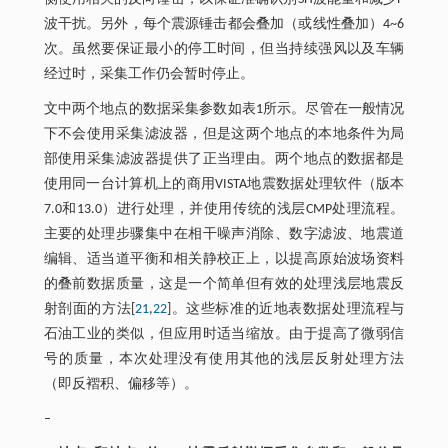
波干扰。另外，每个震源锤击都会叠加（或线性叠加）4~6
次。虽然要保证最小的停工时间，但当持续强风以及车辆
经过时，采集工作仍会暂时停止。
文中两个地点的数据采集参数如表1所示。尽管在一般情况
下不会使用采集滤波器，但是这两个地点的本地条件为局
部使用采集滤波器提供了正当理由。两个地点的数据都是
使用同一台计算机上的商用VISTA地震数据处理软件（版本
7.0和13.0）进行处理，并使用传统的浅层CMP处理流程。
主要的处理步骤集中在相干噪声消除、数字滤波、地震道
编辑、适当道平衡和相关静校正上，以提高原始波场资料
的叠前数据质量，这是一个简单但有效的处理浅层地震反
射剖面的方法[
21
,
22
]。这些标准的近地表数据处理流程与
石油工业的类似，但应用时适当缩放。由于提高了微弱信
号的质量，本次处理没有使用其他的浅层反射处理方法
（即反褶积、偏移等）。
–