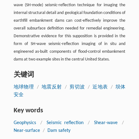
wave (SH-mode) seismic-reflection technique for imaging the
internal structural detail and geological foundation conditions of
earthfill embankment dams can cost-effectively improve the
overall subsurface definition needed for remedial engineering.
Demonstrative evidence for this supposition is provided in the
form of SH-wave seismic-reflection imaging of in situ and
engineered as-built components of flood-control embankment
dams at two example sites in the central United States.
关键词
地球物理
/
地震反射
/
剪切波
/
近地表
/
坝体
安全
Key words
Geophysics
/
Seismic reflection
/
Shear-wave
/
Near-surface
/
Dam safety