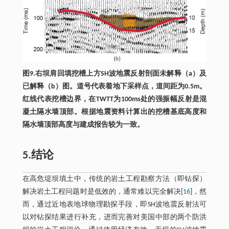
图9.右坝肩回填挖槽上方SH波地震反射剖面未解释（a）及
已解释（b）图。道号代表着地下采样点，道间距为0.5m。
红线代表挖槽边界，在TWTT为100ms处的强振幅反射是混
凝土隔水墙顶部。根据地震资料计算出的挖槽基底高度和
隔水墙顶部高度与建成报告较为一致。
5.结论
在高危堤坝填土中，传统的岩土工程勘察方法（即钻探）
解决岩土工程问题时是低效的，通常难以完全解决[
16
]，然
而，通过近地表地球物理勘探手段，即SH波地震反射法可
以对钻探结果进行补充，进而完善对美国中部的两个防洪