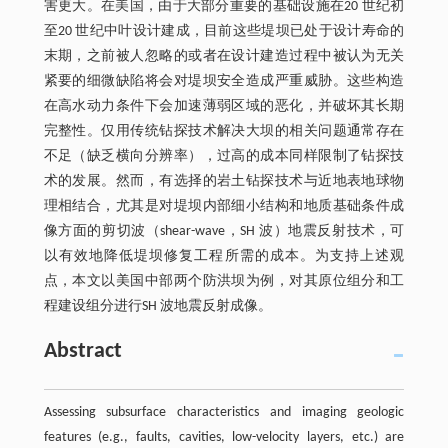
害更大。在美国，由于大部分重要的基础设施在20 世纪初
至20 世纪中叶设计建成，目前这些堤坝已处于设计寿命的
末期，之前被人忽略的或者在设计建造过程中被认为无关
紧要的细微缺陷将会对堤坝安全造成严重威胁。这些构造
在高水动力条件下会加速薄弱区域的恶化，并破坏其长期
完整性。仅用传统钻探技术解决大坝的相关问题通常存在
不足（缺乏横向分辨率），过高的成本同样限制了钻探技
术的发展。然而，有选择的岩土钻探技术与近地表地球物
理相结合，尤其是对堤坝内部细小结构和地质基础条件成
像方面的剪切波（shear-wave，SH 波）地震反射技术，可
以有效地降低堤坝修复工程所需的成本。为支持上述观
点，本文以美国中部两个防洪坝为例，对其原位组分和工
程建设组分进行SH 波地震反射成像。
Abstract
Assessing subsurface characteristics and imaging geologic
features (e.g., faults, cavities, low-velocity layers, etc.) are