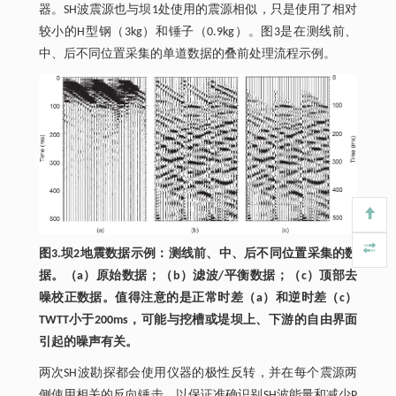
器。SH波震源也与坝1处使用的震源相似，只是使用了相对
较小的H型钢（3kg）和锤子（0.9kg）。图3是在测线前、
中、后不同位置采集的单道数据的叠前处理流程示例。
图3.坝2地震数据示例：测线前、中、后不同位置采集的数
据。（a）原始数据；（b）滤波/平衡数据；（c）顶部去
噪校正数据。值得注意的是正常时差（a）和逆时差（c）
TWTT小于200ms，可能与挖槽或堤坝上、下游的自由界面
引起的噪声有关。
两次SH波勘探都会使用仪器的极性反转，并在每个震源两
侧使用相关的反向锤击，以保证准确识别SH波能量和减少P