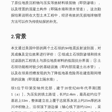
了原位地质沉积物与压实等效材料填筑物（即防渗墙），
以及埋置的混凝土构件（即隔水墙和泄水管道）。这次勘
探结果说明在大型土木工程中，经济有效的无损地球物理
方法可以作为传统钻探的补充。
2.背景
本文通过美国中部的两个土石坝的SH地震反射波剖面，对
其成像及定位效果进行评价：①组成土石坝防渗墙和排水
过滤器的工程填土与原位地质材料的低阻抗分界面；②土
石坝功能相对较少的基础设施（即内部混凝土出水管），
以及在坝肩挖槽发现的为了降低地基危险而在建造期间增
添的设施（即混凝土隔水墙）。
坝1位于印第安纳州北部，建于20世纪60年代早期[图
1（a）]，为压实的填土路堤，长约2.4km，最高处约位于
基岩上53m，整体建立在上覆于志留系灰岩上约25m厚的冰
川冲积物上。沿坝顶下游边缘（轴心线下游约12m），采