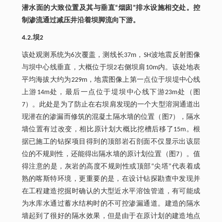
潜水面的大致位置及其与垂直“烟囱”排水设施相交处。控
制渗流通过减压井沿着坝脚流向下游。
4.2.坝2
该处观测系统为6次覆盖，测线长37m，SH波地震反射图像
与坝中心线垂直，大概位于坝2右侧坝肩10m内。该处地表
平均海拔大约为229m，地震图像上第一点位于坝堤中心线
上游14m处，最后一点位于堤坝中心线下游23m处（图
7）。此处是为了防止在右坝肩发现的一个大型溶洞通道出
现潜在的渗漏而修筑的混凝土隔水墙的位置（图7），隔水
墙位置有过改变，相比原计划大概比挖槽后移了15m。根
据已施工的钻探项目得到的顶部岩石剖面不仅显示出该层
位的不规则性，还能得出隔水墙的原计划位置（图7）。值
得注意的是，灰岩的高度不规则性或顶部“尖塔”代表着成
熟的喀斯特环境，更重要的是，在设计钻探勘查中发现并
在工程建造挖掘时确认的大型近水平溶蚀管道，有可能成
为水库水通过蓄水结构时的不可控渗漏通道。建造的隔水
墙起到了很好的隔水效果，但是由于在原计划的建造地点