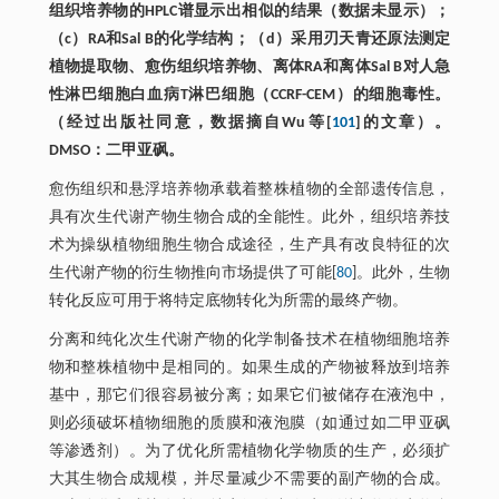
组织培养物的HPLC谱显示出相似的结果（数据未显示）；
（c）RA和Sal B的化学结构；（d）采用刃天青还原法测定
植物提取物、愈伤组织培养物、离体RA和离体Sal B对人急
性淋巴细胞白血病T淋巴细胞（CCRF-CEM）的细胞毒性。
（经过出版社同意，数据摘自Wu等[
101
]的文章）。
DMSO：二甲亚砜。
愈伤组织和悬浮培养物承载着整株植物的全部遗传信息，
具有次生代谢产物生物合成的全能性。此外，组织培养技
术为操纵植物细胞生物合成途径，生产具有改良特征的次
生代谢产物的衍生物推向市场提供了可能[
80
]。此外，生物
转化反应可用于将特定底物转化为所需的最终产物。
分离和纯化次生代谢产物的化学制备技术在植物细胞培养
物和整株植物中是相同的。如果生成的产物被释放到培养
基中，那它们很容易被分离；如果它们被储存在液泡中，
则必须破坏植物细胞的质膜和液泡膜（如通过如二甲亚砜
等渗透剂）。为了优化所需植物化学物质的生产，必须扩
大其生物合成规模，并尽量减少不需要的副产物的合成。