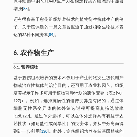
保存细胞中的hCTLA4Ig生产力在稳定转染的细胞系中显著
增强[
88
]。
还有很多基于愈伤组织培养技术的植物衍生抗体生产的例
子。关于该课题的一篇文章曾报道了通过植物生物技术表
达的32种不同抗体[
89
]。
6. 农作物生产
6.1. 营养植物
基于愈伤组织培养的技术不仅用于产生药物次生级代谢产
物或治疗性抗体的治疗目的，还可用于农业和园艺。组织
培养揭示了许多可用于植物育种计划的遗传变异（表2 [90–
127]）。例如，选择抗病性的遗传变异是有限的，通过体
细胞无性系变异体的体外筛选过程可提高其筛选效率
[128,129]。通过体外选择，可以在体外选择具有有益于农
艺性状（如耐盐性或耐旱性）的突变体，并从中分离而得
到进一步利用[
130
]。此外，愈伤组织培养在转基因植株的