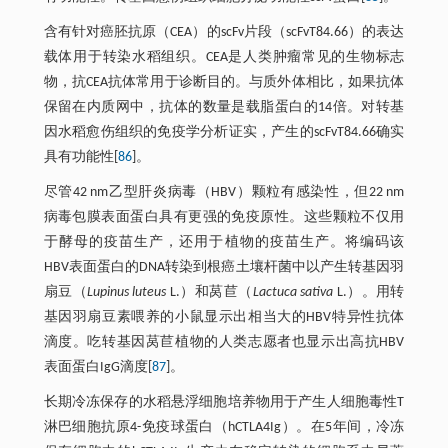
含有针对癌胚抗原（CEA）的scFv片段（scFvT84.66）的表达
载体用于转染水稻组织。CEA是人类肿瘤常见的生物标志
物，抗CEA抗体常用于诊断目的。与质外体相比，如果抗体
保留在内质网中，抗体的数量是载脂蛋白的14倍。对转基
因水稻愈伤组织的免疫学分析证实，产生的scFvT84.66确实
具有功能性[
86
]。
尽管42 nm乙型肝炎病毒（HBV）颗粒有感染性，但22 nm
病毒包膜表面蛋白具有更强的免疫原性。这些颗粒不仅用
于酵母的疫苗生产，还用于植物的疫苗生产。将编码该
HBV表面蛋白的DNA转染到根癌土壤杆菌中以产生转基因羽
扇豆（
Lupinus luteus
L.）和莴苣（
Lactuca sativa
L.）。用转
基因羽扇豆素喂养的小鼠显示出相当大的HBV特异性抗体
滴度。吃转基因莴苣植物的人类志愿者也显示出高抗HBV
表面蛋白IgG滴度[
87
]。
长期冷冻保存的水稻悬浮细胞培养物用于产生人细胞毒性T
淋巴细胞抗原4-免疫球蛋白（hCTLA4Ig）。在5年间，冷冻