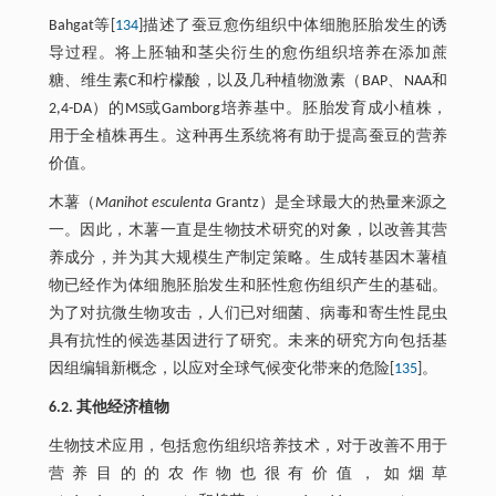
Bahgat等[
134
]描述了蚕豆愈伤组织中体细胞胚胎发生的诱
导过程。将上胚轴和茎尖衍生的愈伤组织培养在添加蔗
糖、维生素C和柠檬酸，以及几种植物激素（BAP、NAA和
2,4-DA）的MS或Gamborg培养基中。胚胎发育成小植株，
用于全植株再生。这种再生系统将有助于提高蚕豆的营养
价值。
木薯（
Manihot esculenta
Grantz）是全球最大的热量来源之
一。因此，木薯一直是生物技术研究的对象，以改善其营
养成分，并为其大规模生产制定策略。生成转基因木薯植
物已经作为体细胞胚胎发生和胚性愈伤组织产生的基础。
为了对抗微生物攻击，人们已对细菌、病毒和寄生性昆虫
具有抗性的候选基因进行了研究。未来的研究方向包括基
因组编辑新概念，以应对全球气候变化带来的危险[
135
]。
6.2. 其他经济植物
生物技术应用，包括愈伤组织培养技术，对于改善不用于
营养目的的农作物也很有价值，如烟草