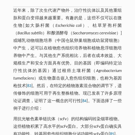
近年来，除了次生代谢产物外，治疗性抗体以及其他重组
肽和蛋白变得越来越重要。有趣的是，这些不仅可以在微
生物[如大肠杆菌（
Escherichia coli
）、枯草芽孢杆菌
（
Bacillus subtilis
）和酿酒酵母（
Saccharomyces cerevisiae
）]
或哺乳动物细胞培养（中国仓鼠卵巢细胞或幼鼠肾细胞）
中产生，还可以在植物愈伤组织培养物和植物悬浮细胞培
养物中产生。与其他生产系统相比，后者在成本效益、大
规模生产和安全方面具有优势。目的基因（即编码特定治
疗性抗体的基因）通过根癌土壤杆菌（
Agrobacterium
tumefaciens
）或生物轰击嵌入愈伤组织细胞，也称为基因
枪技术[
83
]。然后，在特定的植物激素混合物的调节下，遗
传修饰的细胞可用于再生整株植物。现已发表了许多原理
论证调查，证明了这一概念的可行性[
84
]。下面选择了一些
例子进行介绍：
用抗光敏色素单链抗体（scFv）的结构编码转染烟草植物。
这些植物积累了高水平的scFv蛋白。大部分scFv蛋白确实具
有功能性。转基因愈伤组织细胞分泌功能性scFv蛋白[
85
]。