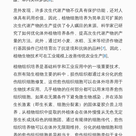
酸、苯丙类和多肽[
6
]。
意外发现，许多次生代谢产物不仅具有保护功能，还对人
体具有药用价值。因此，植物细胞培养为简单且可扩展的
次生代谢产物的生产提供了令人瞩目的来源。科学家已研
究了如何优化体外植物培养条件、提高次生代谢产物的产
量的方法。此外，通过对小麦、水稻、玉米等经济作物进
行基因操作已经培育出了抗逆境和抗病的品种[
7
]。因此，
植物生物技术可在工业规模上改善传统农业生产[
8
]。
植物组织培养是基础科学和工业应用中的一项重要技术。
在所有陆生植物主要的科中，损伤组织都通过未分化的愈
伤组织细胞修复。这些愈伤组织细胞可以在体外培养用于
生物技术应用。几乎植物的任何部分都可以用来培养愈伤
组织细胞。如果在无菌条件下避免微生物感染，并在添加
生长激素（即生长素、细胞分裂素）的固体凝胶介质上培
养，从植物组织中提取的外植体会在体外慢慢从无色无定
形生长成浅棕色的细胞团。通过有规律的细胞传代，愈伤
组织培养物可以在体外无限期维持。分化的植物细胞和培
养的愈伤组织细胞差异相当大。愈伤组织细胞类似于未分