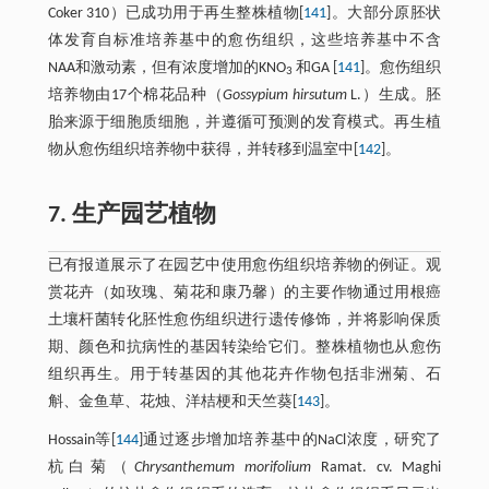
Coker 310）已成功用于再生整株植物[
141
]。大部分原胚状
体发育自标准培养基中的愈伤组织，这些培养基中不含
NAA和激动素，但有浓度增加的KNO
和GA [
141
]。愈伤组织
3
培养物由17个棉花品种（
Gossypium hirsutum
L.）生成。胚
胎来源于细胞质细胞，并遵循可预测的发育模式。再生植
物从愈伤组织培养物中获得，并转移到温室中[
142
]。
7. 生产园艺植物
已有报道展示了在园艺中使用愈伤组织培养物的例证。观
赏花卉（如玫瑰、菊花和康乃馨）的主要作物通过用根癌
土壤杆菌转化胚性愈伤组织进行遗传修饰，并将影响保质
期、颜色和抗病性的基因转染给它们。整株植物也从愈伤
组织再生。用于转基因的其他花卉作物包括非洲菊、石
斛、金鱼草、花烛、洋桔梗和天竺葵[
143
]。
Hossain等[
144
]通过逐步增加培养基中的NaCl浓度，研究了
杭白菊（
Chrysanthemum morifolium
Ramat. cv. Maghi