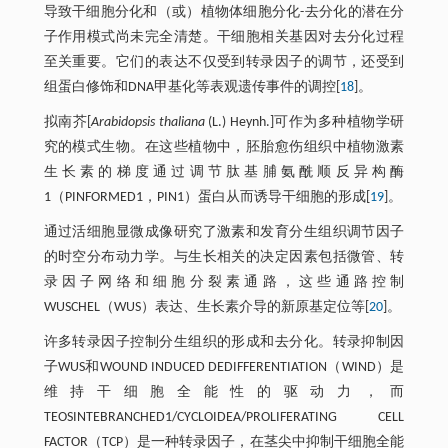
导致干细胞分化和（或）植物体细胞分化-去分化的潜在分
子作用模式尚未完全清楚。干细胞相关基因对去分化过程
至关重要。它们的表达不仅受到转录因子的调节，还受到
组蛋白修饰和DNA甲基化等表观遗传事件的调控[
18
]。
拟南芥[
Arabidopsis thaliana
(L.) Heynh.]可作为多种植物学研
究的模式生物。在这些植物中，胚胎愈伤组织中植物激素
生长素的梯度通过调节肽基脯氨酰顺反异构酶
1（PINFORMED1，PIN1）蛋白从而诱导干细胞的形成[
19
]。
通过活细胞显微成像研究了激素和发育分生组织调节因子
的时空分布动力学。与生长相关的决定因素包括微管、转
录因子网络和细胞分裂素通路，这些通路控制
WUSCHEL（WUS）表达、生长素介导的新原基定位等[
20
]。
许多转录因子控制分生组织的形成和去分化。转录抑制因
子WUS和WOUND INDUCED DEDIFFERENTIATION（WIND）是
维持干细胞全能性的驱动力，而
TEOSINTEBRANCHED1/CYCLOIDEA/PROLIFERATING CELL
FACTOR（TCP）是一种转录因子，在茎尖中抑制干细胞全能