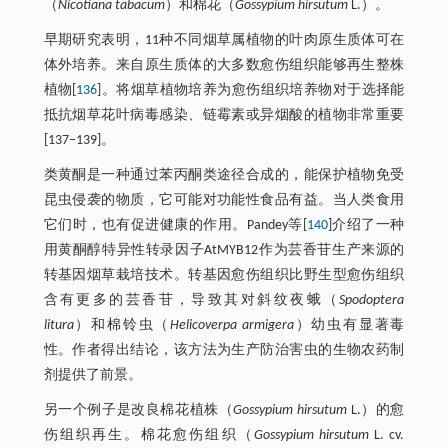
（
Nicotiana tabacum
）和棉花（
Gossypium hirsutum
L.）。
早期研究表明，11种不同烟草属植物的叶肉原生质体可在
体外培养。来自原生质体的大多数愈伤组织能够再生整株
植物[
136
]。将烟草植物培养为愈伤组织培养物对于选择能
抵抗烟草花叶病毒感染、链霉素或异烟酸的植物非常重要
[137–139]。
类黄酮是一种通过苯丙酮类途径合成的，能保护植物免受
昆虫侵袭的物质，它可能对功能性食品有益。当人类食用
它们时，也有促进健康的作用。Pandey等[
140
]介绍了一种
用黄酮醇特异性转录因子AtMYB12作为芸香苷生产来源的
转基因烟草栽培技术。转基因愈伤组织比野生型愈伤组织
含有更多的芸香苷，导致其对斜纹夜蛾（
Spodoptera
litura
）和棉铃虫（
Helicoverpa armigera
）幼虫有显著毒
性。作者得出结论，该方法为生产防治害虫的生物农药制
剂提供了前景。
另一个例子是改良棉花植株（
Gossypium hirsutum
L.）的愈
伤组织再生。棉花愈伤组织（
Gossypium hirsutum
L. cv.