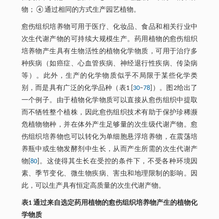
物；④通过相同的方式生产园艺植物。
愈伤组织培养物可用于医疗、化妆品、食品和相关行业中
次生代谢产物的可持续大规模生产。药用植物的愈伤组织
培养物产生具有生物活性的植物化学物质，可用于治疗多
种疾病（如癌症、心血管疾病、神经退行性疾病、传染病
等）。此外，生产的化学物质似乎不局限于某些化学类
别，而是具有广泛的化学品种（表1 [
30
–
78
]）。图2给出了
一个例子。由于植物化学物质可以直接从愈伤组织中提取
而不牺牲整个植株，因此愈伤组织技术有助于保护珍稀濒
危植物物种，并在体外产生足够量的次生级代谢产物。愈
伤组织培养物也可以转化为单细胞悬浮培养物，在震荡培
养瓶中或生物发酵剂中生长，从而产生所需的次生代谢产
物[
80
]。这使得其生长在受控的条件下，不受各种环境因
素、季节变化、微生物疾病、害虫和地理限制的影响。因
此，可以生产具有恒定高质量的次生代谢产物。
表1 通过来自选定药用植物的愈伤组织培养物产生的植物化
学物质