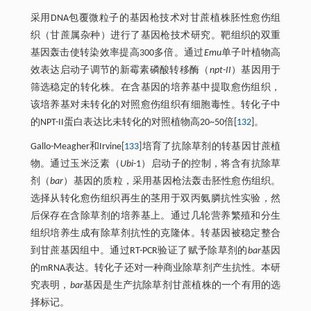
采用DNA包覆微粒子的基因枪技术对甘蔗植株胚性愈伤组
织（甘蔗属杂种）进行了基因枪技术研究。靶组织的双重
基因轰击使转染效率提高300多倍。通过
Emu
单子叶植物高
效表达启动子调节的新霉素磷酸转移酶（
npt-II
）基因用于
筛选稳定的转化株。在含基因的培养基中提取愈伤组织，
该培养基对未转化的对照愈伤组织有细胞毒性。转化子中
的NPT-II蛋白表达比未转化的对照植物高20~50倍[
132
]。
Gallo-Meagher和Irvine[
133
]培育了抗除草剂的转基因甘蔗植
物。通过玉米泛素（
Ubi
-1）启动子的控制，将含有抗除草
剂（
bar
）基因的质粒，采用基因枪法轰击胚性愈伤组织。
选择从转化愈伤组织再生的茎用于双丙氨膦抗性实验，然
后保存在含除草剂的培养基上。通过几轮营养繁殖和分生
组织培养生成有除草剂抗性的克隆体。转基因被稳定整合
到甘蔗基因组中。通过RT-PCR验证了赋予除草剂的
bar
基因
的mRNA表达。转化子还对一种商业除草剂产生抗性。本研
究表明，
bar
基因是生产抗除草剂甘蔗植株的一个有用的选
择标记。