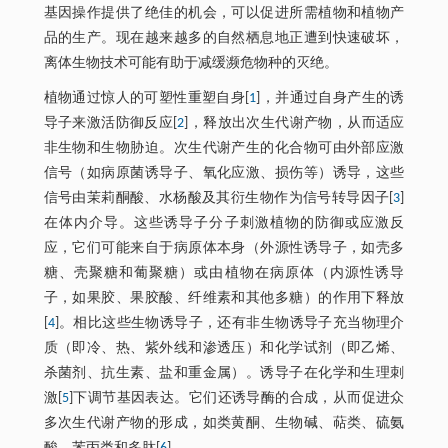
基因操作提供了绝佳的机会，可以促进所需植物和植物产
品的生产。现在越来越多的自然栖息地正遭到快速破坏，
离体生物技术可能有助于减缓濒危物种的灭绝。
植物通过惊人的可塑性重塑自身[
1
]，并通过自身产生的诱
导子来激活防御反应[
2
]，释放出次生代谢产物，从而适应
非生物和生物胁迫。次生代谢产生的化合物可由外部应激
信号（如病原菌诱导子、氧化应激、损伤等）诱导，这些
信号由茉莉酮酸、水杨酸及其衍生物作为信号转导因子[
3
]
在体内介导。这些诱导子分子刺激植物的防御或应激反
应，它们可能来自于病原体本身（外源性诱导子，如壳多
糖、壳聚糖和葡聚糖）或由植物在病原体（内源性诱导
子，如果胶、果胶酸、纤维素和其他多糖）的作用下释放
[
4
]。相比这些生物诱导子，还有非生物诱导子充当物理介
质（即冷、热、紫外线和渗透压）和化学试剂（即乙烯、
杀菌剂、抗生素、盐和重金属）。诱导子在化学和生理刺
激[
5
]下调节基因表达。它们还诱导酶的合成，从而促进众
多次生代谢产物的形成，如类黄酮、生物碱、萜类、硫氨