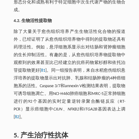
形态分化和成熟有利于特定细胞中次生代谢产物的生物合
成。
4.2. 生物活性提取物
除了大量关于愈伤组织培养产生生物活性化合物的报道
外，已经证明了从愈伤组织培养物中得到的提取物还具有
药理活性。例如，悬浮细胞系显示出对结肠和肾肿瘤细胞
的生长抑制活性。有趣的是，从愈伤组织培养物提取物中
观察到的效果甚至比已经建立的抗癌药物紫杉醇和依托泊
苷提取物更好[
81
]。同一组报告表明，来自水稻愈伤组织悬
浮培养的提取物显示出对抗肺、乳腺和结肠肿瘤的4种癌细
胞系的活性。Caspase 3/7和annexin V检测结果表明，提取物
可诱导细胞凋亡。用NCI-H460肺癌细胞和MRC-5正常肺细胞
进行的92个基因的实时定量逆转录聚合酶链反应（RT-
PCR）显示癌细胞中
CJUN
、
NFKB2
和
ITGA2B
基因表达上调
[
82
]。
5. 产生治疗性抗体