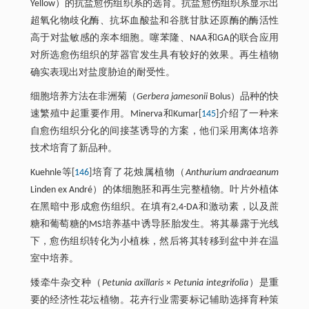
Yellow）的抗盐愈伤组织系的选育。抗盐愈伤组织系显示出
超氧化物歧化酶、抗坏血酸盐和谷胱甘肽还原酶的酶活性
高于对盐敏感的亲本细胞。噻苯隆、NAA和GA的联合应用
对所选愈伤组织的芽器官发生具有较好的效果。再生植物
确实表现出对盐度胁迫的耐受性。
细胞培养方法在非洲菊（
Gerbera jamesonii
Bolus）品种的快
速繁殖中起重要作用。Minerva和Kumar[
145
]介绍了一种来
自愈伤组织分化的间接茎诱导的方案，他们采用离体培养
技术培育了新品种。
Kuehnle等[
146
]培育了花烛属植物（
Anthurium andraeanum
Linden ex André）的体细胞胚和再生完整植物。叶片外植体
在黑暗中形成愈伤组织。在填有2,4-DA和激动素，以及蔗
糖和葡萄糖的MS培养基中诱导胚胎发生。将其暴露于光线
下，愈伤组织转化为小植株，然后将其转移到盆中并在温
室中培养。
矮牵牛杂交种（
Petunia axillaris
×
Petunia integrifolia
）是重
要的经济性花坛植物。花卉行业需要标记辅助选择育种策