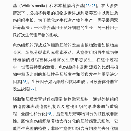
基（White’s media）和木本植物培养基[
23
–
25
]。在大多数
情况下，必须将特定的植物激素添加到培养基中以促进愈
伤组织生长。为了优化次生代谢产物的生产，需要采用双
培养基法：一种培养基用于良好细胞的生长，另一种用于
良好次生代谢产物的形成。
愈伤组织的形成或体细胞胚胎的发生由植物激素如植物生
长素、细胞分裂素和赤霉素驱动。从愈伤组织再生成为整
株植物的过程被称为器官发生或形态发生。在这个过程
中，也需要特定的激素。愈伤组织中激素-淀粉的比例与植
物中相应比例的相似性是胚胎发生和器官发生的重要决定
因素[
26
]。生长因子如丙酮醛和抗坏血酸，可改善体外器官
发生缺陷[
27
]。
胚胎和胚后发育过程都受到植物激素影响，通过外植组织
的遗传和表观遗传机制以及愈伤组织的形成来调节重编
程、全能性和分化[
28
]。愈伤组织培养物可分为胚性或非胚
性。胚性愈伤组织培养物含有分化的胚胎感受态细胞，它
能再生完整的植物；非胚性愈伤组织含有均质的去分化细