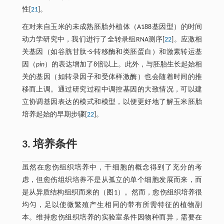
性[
21
]。
在对来自玉米的未成熟胚胎外植体（A188基因型）的时间
动力学研究中，我们进行了全转录组RNA测序[
22
]。应激相
关基因（如谷胱甘肽-S-转移酶和类胚蛋白）和激素转运基
因（
pin
）的表达增加了8倍以上。此外，与胚胎生长起始相
关的基因（如转录因子和受体样激酶）也会随着时间的推
移而上调。通过研究过程中调控基因的大致情况，可以建
立协调基因表达的模式和模型，以便更好地了解玉米胚胎
培养起始的早期步骤[
22
]。
3. 培养条件
虽然在愈伤组织培养中，干细胞的概念得到了充分的考
虑，但愈伤组织培养不是从孤立的单个细胞发展而来，而
是从异质结构组织而来的（图1）。然而，愈伤组织培养很
均匀，足以使微繁殖产生相同的带有所需特征的植物副
本。维持愈伤组织培养的实验室条件因物种而异，需要在