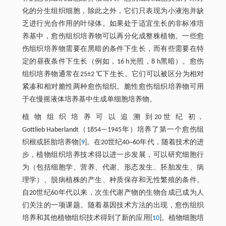
化的分生组织细胞，除此之外，它们只表现为小液泡并缺
乏进行光合作用的叶绿体。如果处于适宜生长的非标准培
养基中，愈伤组织培养物可以再分化成整株植物。一些愈
伤组织培养物需要在黑暗的条件下生长，而有些需要在特
定的昼夜条件下生长（例如，16 h光照，8 h黑暗）。愈伤
组织培养物通常在25±2 ℃下生长。它们可以被区分为相对
紧凑和相对脆性两种愈伤组织。脆性愈伤组织培养物可用
于在慢摇液体培养基中生成单细胞培养物。
植 物 组 织 培 养 可 以 追 溯 到20世 纪 初，
Gottlieb Haberlandt（1854—1945年）培养了第一个愈伤组
织根或胚胎培养物[
9
]。在20世纪40~60年代，随着技术的进
步，植物组织培养技术得以进一步发展，可以研究细胞行
为（包括细胞学、营养、代谢、形态发生、胚胎发生、病
理学）、脱病植株的产生、种质保存和无性繁殖的条件。
自20世纪60年代以来，次生代谢产物的生物合成已成为人
们关注的一项课题。随着基因技术方法的出现，愈伤组织
培养和其他植物组织技术得到了新的应用[
10
]。植物细胞培