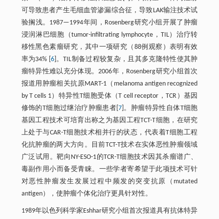
可导致患者产生毛细血管渗漏综合征，导致LAK输注技术试
验搁浅。1987—1994年间，Rosenberg研究小组开展了肿瘤
浸润淋巴细胞（tumor-infiltrating lymphocyte，TIL）治疗转
移性黑色素瘤研究，其中一项研究（88例观察）表明有效
率为34% [
6
]。TIL制备过程较复杂，且其多克隆特性使其肿
瘤特异性难以充分体现。2006年，Rosenberg研究小组首次
报道用肿瘤相关抗原MART-1（melanoma antigen recognized
by T cells 1）特异性T细胞受体（T cell receptor，TCR）基因
修饰的T细胞过继治疗肿瘤患者[
7
]。肿瘤特异性自体T细胞
基因工程技术可培育出称之为基因工程TCT-T细胞，在研究
上处于与CAR-T细胞技术相并行的状态，代表着T细胞工程
化抗肿瘤的两大方向。目前TCT-T技术在实体恶性肿瘤领域
广泛试用。靶向NY-ESO-1的TCR-T细胞技术因其杀瘤谱广、
毒副作用小而备受青睐。一些学者寄希望于此项技术可针
对恶性肿瘤发生发展过程中频发的突变抗原（mutated
antigen），使肿瘤个体化治疗更具针对性。
1989年以色列科学家Eshhar研究小组首次报道具有抗体特异