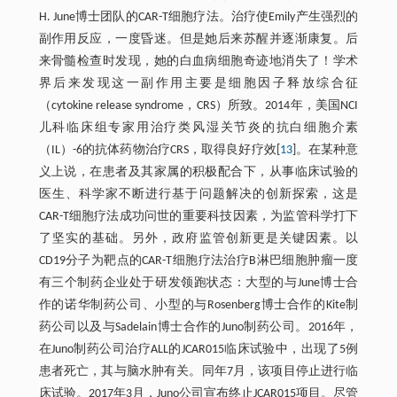
H. June博士团队的CAR-T细胞疗法。治疗使Emily产生强烈的
副作用反应，一度昏迷。但是她后来苏醒并逐渐康复。后
来骨髓检查时发现，她的白血病细胞奇迹地消失了！学术
界后来发现这一副作用主要是细胞因子释放综合征
（cytokine release syndrome，CRS）所致。2014年，美国NCI
儿科临床组专家用治疗类风湿关节炎的抗白细胞介素
（IL）-6的抗体药物治疗CRS，取得良好疗效[
13
]。在某种意
义上说，在患者及其家属的积极配合下，从事临床试验的
医生、科学家不断进行基于问题解决的创新探索，这是
CAR-T细胞疗法成功问世的重要科技因素，为监管科学打下
了坚实的基础。另外，政府监管创新更是关键因素。以
CD19分子为靶点的CAR-T细胞疗法治疗B淋巴细胞肿瘤一度
有三个制药企业处于研发领跑状态：大型的与June博士合
作的诺华制药公司、小型的与Rosenberg博士合作的Kite制
药公司以及与Sadelain博士合作的Juno制药公司。2016年，
在Juno制药公司治疗ALL的JCAR015临床试验中，出现了5例
患者死亡，其与脑水肿有关。同年7月，该项目停止进行临
床试验。2017年3月，Juno公司宣布终止JCAR015项目。尽管