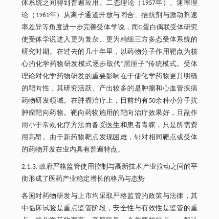
体系统之间得到普遍应用。二态理论（1957年）、速率理
论（1961年）从离子通道开放与闭合、拮抗剂与激动剂速
率差异等角度进一步完善受体学说，而G蛋白偶联受体研究
使受体学说进入更为复杂、更为精细三方多态受体系统的
研究时期。在过去的几十年里，以药物分子作用靶点为核
心的化学药物研发模式逐步取代“黑匣子”传统模式。受体
理论对化学药物研发的重要影响在于使化学药物更具明确
的靶向性，其研究活跃、产出较多的是肿瘤和心血管疾病
药物研发领域。在肿瘤治疗上，目前约有50余种小分子抗
肿瘤靶向药物。靶向药物施用的靶向治疗效果好，且副作
用小于常规化疗方法而备受医生和患者青睐，只是所需费
用高昂。由于新药物靶点发现困难，针对相同靶点或受体
的药物开发在业内具有普遍特点。
2.1.3. 政府严格监管使用控制与高新技术产业拉动之间的平
衡形成了医药产业稳定增长的格局与态势
各国对药物研发与上市均采取严格监管的政策与法律，其
中临床试验是重点监管阶段，安全性与有效性是监管的重