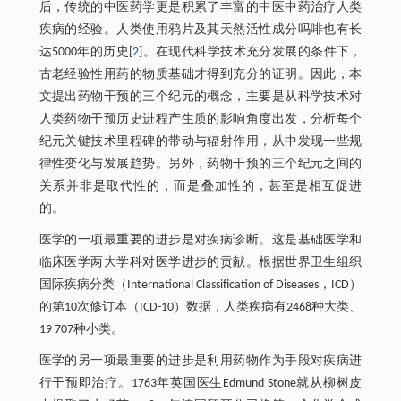
后，传统的中医药学更是积累了丰富的中医中药治疗人类
疾病的经验。人类使用鸦片及其天然活性成分吗啡也有长
达5000年的历史[
2
]。在现代科学技术充分发展的条件下，
古老经验性用药的物质基础才得到充分的证明。因此，本
文提出药物干预的三个纪元的概念，主要是从科学技术对
人类药物干预历史进程产生质的影响角度出发，分析每个
纪元关键技术里程碑的带动与辐射作用，从中发现一些规
律性变化与发展趋势。另外，药物干预的三个纪元之间的
关系并非是取代性的，而是叠加性的，甚至是相互促进
的。
医学的一项最重要的进步是对疾病诊断。这是基础医学和
临床医学两大学科对医学进步的贡献。根据世界卫生组织
国际疾病分类（International Classification of Diseases，ICD）
的第10次修订本（ICD-10）数据，人类疾病有2468种大类、
19 707种小类。
医学的另一项最重要的进步是利用药物作为手段对疾病进
行干预即治疗。1763年英国医生Edmund Stone就从柳树皮