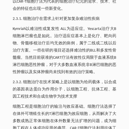
以CAR-T细胞疗法为代表的细胞治疗纪元的需求、技术、社
会的特征也出现一些新变化。
2.3.1. 细胞治疗在需求上针对更加复杂难治性疾病
Kymriah以难治性或复发性 ALL为适应症。Yescarta治疗大B
细胞淋巴瘤也是如此。治疗适应症基本上是化疗、靶向药
物、骨髓移植治疗后均无效的病例，属于二线或二线以后
治疗方案。一些在研的项目还选择难治性的BLL和多发性骨
髓瘤。当然目前获准的CART疗法有效性仅局限于血液系统B
淋巴细胞恶性肿瘤，对于大多数血液系统非B淋巴细胞的恶
性肿瘤以及实体肿瘤尚未找到有效的治疗策略。
2.3.2. 细胞治疗在技术策略上是以细胞为给药载体，以合成
的基因表达蛋白为作用分子，以细胞工程、抗体工程、基
因工程技术和合成生物学为技术支撑
细胞工程是细胞治疗的输注与效应基础。细胞疗法选择了
在体外可增殖生长的T淋巴细胞为效应细胞，从而解决了大
多数成熟正常体细胞在体外数量无法扩增的问题，成为细
胞工程在人体成功应用的典范。CAR-T细胞疗法利用抗体工