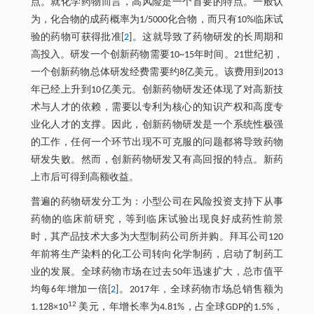
点。就化学药物而言，高风险是一个首要的特点。一般认
为，化合物的成药概率为1/5000化合物，而只有10%临床试
验的药物可获得批准[
2
]。这就导致了药物研发的长周期和
高投入。研发一个创新药物需要10~15年时间。21世纪初，
一个创新药物总体研发经费需要约8亿美元。该费用到2013
年已经上升到10亿美元。创新药物研发还体现了对高新技
术与人才的依赖，需要以专利为核心的知识产权和高度专
业化人才的支撑。因此，创新药物研发是一个系统性极强
的工作，任何一个环节出现不可克服的问题都将导致药物
研发失败。然而，创新药物研发又有高回报的特点。新药
上市后可得到高额收益。
普遍的药物研发分工为：小型公司在风险投资支持下从事
药物的临床前研究，等到临床试验出现良好成药性前景
时，其产品技术大多为大型制药公司所并购。拜耳公司120
年前将生产染料的化工公司转向化学制药，启动了制药工
业的发展。全球药物市场在过去50年迅速扩大，总市值平
均每6年增加一倍[
2
]。2017年，全球药物市场总销售额为
12
1.128×10
美元，年增长率为4.81%，占全球GDP的1.5%，