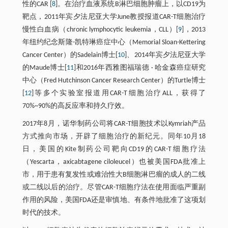
性的CAR [
8
]。在治疗血液系统B淋巴细胞肿瘤上，以CD19为
靶点，2011年宾夕法尼亚大学June教授报道CAR-T细胞治疗
慢性白血病（chronic lymphocytic leukemia，CLL）[
9
]，2013
年纽约纪念斯隆-凯特琳癌症中心（Memorial Sloan-Kettering
Cancer Center）的Sadelain博士[
10
]、2014年宾夕法尼亚大学
的Maude博士[
11
]和2016年西雅图福瑞德 · 哈金森癌症研究
中心（Fred Hutchinson Cancer Research Center）的Turtle博士
[
12
]等多个实验室报道用CAR-T细胞治疗ALL，获得了
70%~90%的高反应率和持久疗效。
2017年8月，诺华制药公司将CAR-T细胞技术以Kymriah产品
方式推向市场，开辟了细胞治疗的新纪元。同年10月18
日，美国的Kite制药公司靶向CD19的CAR-T细胞疗法
（Yescarta，axicabtagene ciloleucel）也被美国FDA批准上
市，用于患有复发性或难治性大B细胞淋巴瘤的成人的二线
或二线以后的治疗。尽管CAR-T细胞疗法在使用面临严重副
作用的风险，美国FDA还是审慎地、有条件地批准了这项划
时代的技术。