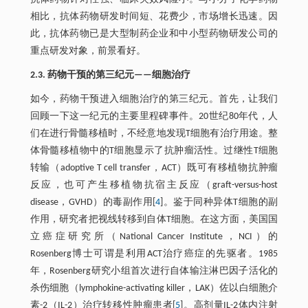
相比，抗体药物研发时间短、花费少，市场增长迅速。因
此，抗体药物已是大型制药企业和中小型药物研发公司的
重点研发对象，前景看好。
2.3. 药物干预的第三纪元——细胞治疗
如今，药物干预进入细胞治疗的第三纪元。首先，让我们
回顾一下这一纪元的主要里程碑事件。20世纪80年代，人
们在进行骨髓移植时，不经意地发现T细胞有治疗用途。整
体骨髓移植物中的T细胞显示了抗肿瘤活性。过继性T细胞
转输（adoptive T cell transfer，ACT）既可有移植物抗肿瘤
反应，也可产生移植物抗宿主反应（graft-versus-host
disease，GVHD）的毒副作用[
4
]。鉴于同种异体T细胞的副
作用，研究者把视线转移到自体T细胞。在这方面，美国国
立癌症研究所（National Cancer Institute，NCI）的
Rosenberg博士可谓是利用ACT治疗癌症的先驱者。1985
年，Rosenberg研究小组首次进行自体输注淋巴因子活化的
杀伤细胞（lymphokine-activating killer，LAK）佐以白细胞介
素-2（IL-2）治疗转移性肿瘤患者[
5
]。高剂量IL-2体内注射