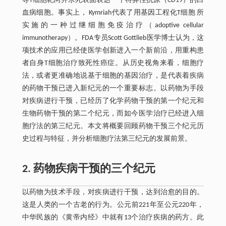
导T细胞靶向并杀死表面表达一个特异性抗原（CD19）的白
血病细胞。事实上， Kymriah代表了用基因工程化T细胞 所
实施的一种过继细胞免疫治疗（adoptive cellular
immunotherapy）。FDA专员Scott Gottlieb医学博士认为，这
项技术的应用已经使医学创新进入一个新前沿，用重构患
者自身T细胞治疗致死性癌症。从历史视角来看，细胞疗
法，或者更准确地说基于细胞的基因治疗，是代表着疾病
的药物干预已进入新纪元的一个重要标志。以药物为手段
对疾病进行干预，已经历了化学药物干预的第一个纪元和
生物药物干预的第二个纪元，而如今医学治疗已经进入细
胞疗法的第三纪元。本文将概要回顾药物干预三个纪元历
史过程与特征，并分析细胞疗法第三纪元的发展前景。
2. 药物疾病干预的三个纪元
以药物为技术手段，对疾病进行干预，达到治愈的目的。
这是人类的一个古老的行为。公元前221年至公元220年，
中华民族的《黄帝内经》中就有13个治疗疾病的药方。此