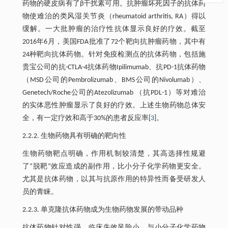
药物的硬皮病有了β干扰素可用。抗肿瘤坏死因子的抗体药
物使难治的类风湿关节炎（rheumatoid arthritis, RA）得以
缓解。一大批肿瘤的治疗性抗体显示良好的疗效。截至
2016年6月，美国FDA批准了72个靶向抗肿瘤药物，其中有
24种靶向抗体药物。针对免疫检测点的抗体药物，包括施
贵宝公司的抗-CTLA-4抗体药物Ipilimumab、抗PD-1抗体药物
（MSD公司的Pembrolizumab、BMS公司的Nivolumab）、
Genetech/Roche公司的Atezolizumab （抗PDL-1）等对难治
的实体恶性肿瘤显示了良好的疗效。上述生物药物总体安
全，有一定疗效和高于30%的患者反应率[
3
]。
2.2.2. 生物药物具有明确的靶向性
生物药物靶点明确，作用机制较清楚，其高选择性规避
了“脱靶”效应造成的副作用，比小分子化学药物更安全。
尤其是抗体药物，以其与抗原作用的特异性而备受研发人
员的青睐。
2.2.3. 单克隆抗体药物成为生物药物发展的带动品种
抗体药物针对性强、临床失效风险小。与小分子化学药物