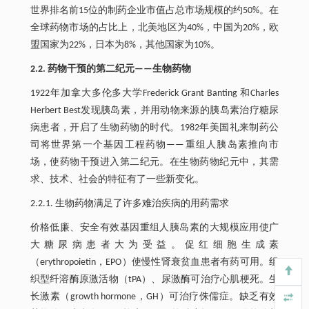
世界排名前15位的制药企业市值占总市场规模的约50%。在
全球药物市场的占比上，北美地区为40%，中国为20%，欧
盟国家为22%，日本为8%，其他国家为10%。
2.2. 药物干预的第二纪元——生物药物
1922年加拿大多伦多大学Frederick Grant Banting 和Charles
Herbert Best发现胰岛素，并用动物来源的胰岛素治疗糖尿
病患者，开启了生物药物的时代。1982年美国礼来制药公
司将世界第一个基因工程药物——重组人胰岛素推向市
场，使药物干预进入第二纪元。在生物药物纪元中，其需
求、技术、社会的特征有了一些新变化。
2.2.1. 生物药物满足了许多难治疾病的用药需求
价格低廉、安全有效基因重组人胰岛素的大规模应用使广
大糖尿病患者大为受益。促红细胞生成素
（erythropoietin，EPO）使慢性肾衰贫血患者有药可用。组
织型纤溶酶原激活物（tPA）、尿激酶可治疗心肌梗死。生
长激素（growth hormone，GH）可治疗侏儒症。缺乏有效