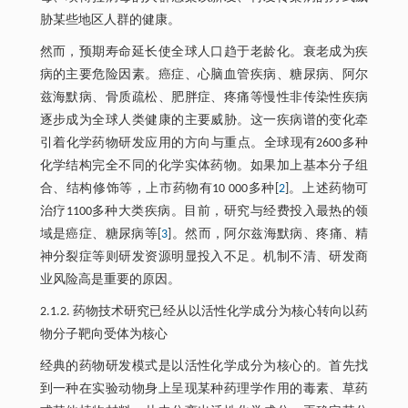
胁某些地区人群的健康。
然而，预期寿命延长使全球人口趋于老龄化。衰老成为疾
病的主要危险因素。癌症、心脑血管疾病、糖尿病、阿尔
兹海默病、骨质疏松、肥胖症、疼痛等慢性非传染性疾病
逐步成为全球人类健康的主要威胁。这一疾病谱的变化牵
引着化学药物研发应用的方向与重点。全球现有2600多种
化学结构完全不同的化学实体药物。如果加上基本分子组
合、结构修饰等，上市药物有10 000多种[
2
]。上述药物可
治疗1100多种大类疾病。目前，研究与经费投入最热的领
域是癌症、糖尿病等[
3
]。然而，阿尔兹海默病、疼痛、精
神分裂症等则研发资源明显投入不足。机制不清、研发商
业风险高是重要的原因。
2.1.2. 药物技术研究已经从以活性化学成分为核心转向以药
物分子靶向受体为核心
经典的药物研发模式是以活性化学成分为核心的。首先找
到一种在实验动物身上呈现某种药理学作用的毒素、草药