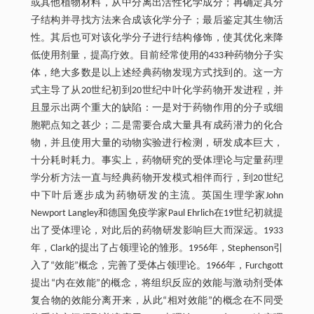
或其他植物材料，从中分离出活性化学成分；再确定其分
子结构并寻找方法来合成该化学分子；最后鉴定其生物活
性。其后也可对该化学分子进行结构修饰，使其优化来降
低使用剂量，提高疗效。目前经常使用的433种药物分子实
体，绝大多数是以上述经典药物发现方式找到的。这一方
式主导了从20世纪初到20世纪中叶化学药物开发进程，并
且显示出两个重大的缺陷：一是对于药物作用的分子或细
胞靶点知之甚少；二是需要合成大量具有成药潜力的化合
物，并且使用大量的动物实验进行检测，研发成本巨大，
十分耗时耗力。事实上，药物研究的受体理论与定量药理
学分析方法一直与经典药物开发模式相伴而行，到20世纪
中下叶后逐步成为药物研发的主流。英国生理学家John
Newport Langley和德国免疫学家Paul Ehrlich在19世纪初就提
出了受体理论，对此后的药物研发影响巨大而深远。1933
年，Clark的提出了占领理论的雏形。1956年，Stephenson引
入了“效能”概念，完善了受体占领理论。1966年，Furchgott
提出“内在效能”的概念，将组织反应的效能与激动剂受体
复合物的效能分离开来，从此“相对效能”的概念在不同受