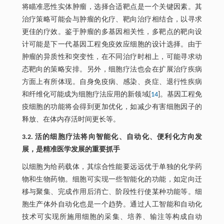
将瞄准恶性实体肿瘤，选择合适靶点是一个关键因素。其
治疗策略可能会与肿瘤的化疗、靶向治疗相结合，以寻求
更佳的疗效。鉴于肿瘤的多基因相关性，多靶点的靶向设
计可能是下一代基因工程免疫效应细胞的设计选择。由于
肿瘤的异质性和突变性，在不同治疗时相上，可能寻求动
态靶向的策略安排。另外，细胞疗法也会在扩展治疗疾病
方面上有所体现。自身免疫病、感染、炎症、退行性疾病
和纤维化可能成为细胞疗法应用的新领域[
14
]。基因工程免
疫细胞的功能将会得到更加优化，如减少有害细胞因子的
释放、在体内存活时间更长等。
3.2. 活的细胞疗法将向智能化、自动化、便利化方向发
展，是精准医学发展的重要抓手
以细胞为给药载体，其综合性能要远远优于单独的化学药
物和生物药物。细胞可实现一些智能化的功能，如定向迁
移与聚集、完成作用后消亡、阶段性行使某种功能等。细
胞生产体外自动化也是一个趋势。通过人工智能和自动化
技术可实现所施用细胞的采集、培养、输注等构成自动