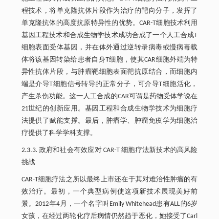
程技术，将单克隆抗体片段作为治疗的靶向分子，发挥了
单克隆抗体的高度抗原特异性的优势。CAR-T细胞技术利用
基因工程技术和合成生物学技术成功合成了一个人工合成T
细胞表面受体基因，并在体外通过逆转录病毒或慢病毒载
体将该基因转染给患者自身T细胞，使其CAR细胞外端为特
异性抗体片段，与肿瘤靶细胞表面靶抗原结合，而细胞内
端是介导T细胞信号转导的正常分子，可介导T细胞活化，
产生杀伤功能。这一人工合成的CAR可谓是药物受体学说在
21世纪的创新应用。基因工程和合成生物学技术为细胞疗
法提供了赋能支撑。最后，肿瘤学、肿瘤免疫学为细胞治
疗提供了科学学科支撑。
2.3.3. 政府和社会有效应对 CAR-T 细胞疗法新技术的高风险
挑战
CAR-T细胞疗法之所以最终上市还在于其对难治性肿瘤的有
效治疗。最初，一个典型病例使这项新技术展现美好前
景。2012年4月，一个名字叫Emily Whitehead患有ALL的6岁
女孩，在经过两轮化疗后病情仍然趋于恶化，她接受了Carl