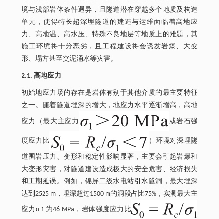
境与浅部岩体条件迥异，且隧道潜在穿越多个地质及构造
单元，使得特长超深埋隧道的建造与运维面临着高地应
力、高地温、高水压、特殊不良地层等地质上的难题，其
施工环境将十分恶劣，且工程建设将会诱发岩爆、大变
形、塌方甚至突泥涌水等灾害。
2.1. 高地应力
初始地应力场的存在是岩体有别于其他介质的最主要特征
之一。随着隧道埋深的增大，地应力水平逐渐增高，高地
应力（最大主应力
或岩石强
度应力比
）环境对深埋隧
道围岩压力、变形和稳定性影响显著，主要会引起岩爆和
大变形灾害，对隧道建设造成极大的安全危害、经济损失
和工期延误。例如，锦屏二级水电站引水隧洞，最大埋深
达到2525 m，埋深超过1500 m的洞段占比75%，实测最大主
应力σ 1 为46 MPa，岩体强度应力比