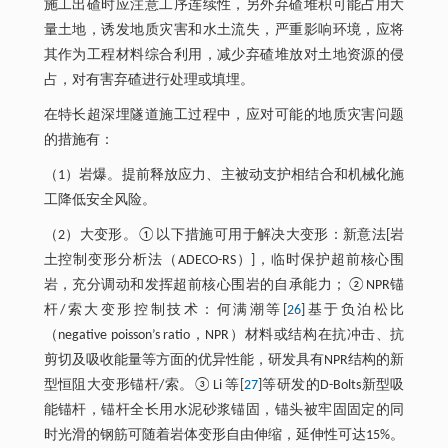
施工出碴时应注意工序连续性，另外弃碴堆积可能占用大
量土地，诱发地质灾害和水土流失，严重影响环境，应将
其作为工程材料综合利用，减少弃碴堆放对土地资源的侵
占，对有害弃碴进行处理或填埋。
在特长超深埋隧道施工过程中，应对可能的地质灾害问题
的措施有：
（1）岩爆。提前释放应力、主被动支护相结合和机械化施
工降低安全风险。
（2）大变形。①以下措施可用于解决大变形：新意法[岩
土控制变形分析法（ADECO-RS）]，临时保护超前核心围
岩，充分调动和发挥超前核心围岩的自承能力；②NPR锚
杆/索大变形控制技术：何满潮等[
26
]基于负泊松比
（negative poisson’s ratio，NPR）材料或结构在抗冲击、抗
剪切及吸收能量等方面的优异性能，研发具有NPR结构的新
型恒阻大变形锚杆/索。③Li 等[
27
]等研发的D-Bolts新型吸
能锚杆，锚杆全长用水泥砂浆锚固，锚头被牢固固定的同
时光滑的钢筋可随着岩体变形自由伸缩，延伸性可达15%。