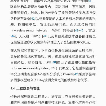
本身的复杂性、隐蔽性以及其与周边环境的相互作用[
41
]，
隧道结构常表现出功能复合、监测困难、灾害频发、风险
聚集等特点。对此，国内外研发了多种智能检测系统与公
路检测车设备[
42
]以弥补传统的人工巡检技术带来的主观误
差、检测效率低、安全隐患等问题。而无线传感网络
（wireless sensor network， WSN）的搭建[
43
–
45
]，雷达
[
46
]、无人机（UVA）[
47
]以及其他先进技术设备的使用也
促使隧道健康状况检测与评估进入了全新的数字化纪元。
在大数据的背景下，不再仅仅是发生故障后的及时治理，
更多的是实现灾前预报。关于隧道服役性能退化量化分析
目前尚处于起步阶段：Li等[
48
]提出了隧道服役性能指标
（tunnel serviceability index，TSI）的概念，它是盾构隧道样
本变形病害组合的1~5级评分系统；Chen等[
49
]采用多指标
多因素模型建立了TSI与观测变量之间的线性映射关系。
3.4. 工程投资与管理
特长超深埋隧道工程量大、难度高，存在投资融资难度大
和管理困难等技术问题和非技术问题。标准化管理合作模