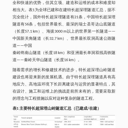
全和快速的优势，但其立项、建造和运维的成本和难度却
相当大。表1为全球已建和在建特长超深埋隧道汇总，据不
完全统计，国外特长超深埋隧道有21条，中国特长超深埋
隧道有56条，包括世界最长、最深的瑞士圣哥达山底隧道
（长度57.1 km）、海拔3000 m以上的世界第一长隧道——
中国新关角隧道（长32.7 km）、世界最长双洞高速公路隧
道——中国
秦岭终南山隧道（长度18 km）和亚洲最长单洞双线高铁隧
道——秦岭天华山隧道（长度16 km）。
随着需求的增长和修建技术的进步，特长超深埋山岭隧道
建设也将迎来新的发展机遇。由于特长超深埋隧道具有高
地应力、高地温环境下长距离建设与运营的显著特点，其
在设计、施工和运维上的挑战是前所未有的，需要采取新
的理念与工程措施以应对这种复杂的隧道工程。
表1 主要特长超深埋山岭隧道汇总（已建成/在建）