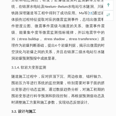
分析和动态调控，研发了岩爆微震实时监测解译分析系
统，在锦屏水电站及Neelum–Jhelum水电站引水隧洞、川藏
铁路深埋隧道等工程中得到了成功应用。Ma等[
11
]通过岩
体损伤过程特征提取对应的微震监测事件，总结出微震事
件密度云图、微震事件震级与频度的关系、微震事件震
级、能量集中度等微震监测指标规律，并以地震学中的
3S（stress buildup， stress shadow，stress transference）原
理作为岩爆判断基础，提出4 个岩爆判据，揭示出微震的时
空演化与岩爆之间的关系，并且在锦屏二级水电站引水隧
洞岩爆预测预报中成效显著。
3.1.4. 软岩大变形监测
隧道施工过程中，应对拱顶下沉、周边收敛、锚杆轴力、
围岩压力等进行系统的监控测量，特别需要对掌子面的挤
出变形进行动态监测。通过数据趋势分析，对施工初期的
围岩变形进行科学预测和阶段控制，再根据预测值动态及
时调整施工方案和施工参数，实现动态反馈设计。
3.2. 设计与施工