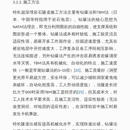
3.2.2. 施工方法
特长超深埋岩石隧道施工方法主要有钻爆法和TBM法（日
本、中国等特指用于岩石地层）。钻爆法的核心思想为
NATM法理念，即充分利用围岩的自稳性能，使支撑系统和
围岩形成一个整体。钻爆法成本相对较低，施工较灵活且
适应性强，易展开多工作面作业，但掘进速度慢，尤其在
硬岩地层中开挖难度大，工序复杂且各工序间相互影响，
无法连续掘进，另外钻爆法产生的冲击容易诱发岩爆涌突
水等灾害。TBM法具有机械化、自动化的特点，施工速度
快（一般是常规钻爆法的3~10倍）[
25
]、施工质量好（洞壁
更光滑不易超欠挖，安全环保，可以减少辅助洞室避免地
表破坏，自动化程度高，工人劳动强度低），当隧道长径
比大于600时采用TBM施工是经济的[
25
]，但其成本大，对
工人技术水平要求高，且施工灵活性、适应性较差（无法
改变洞径、对地层的适应性差），在深埋软岩中施工时易
发生卡机事故。
特长隧道出碴应提高机械化水平，实现快速出碴，钻爆法