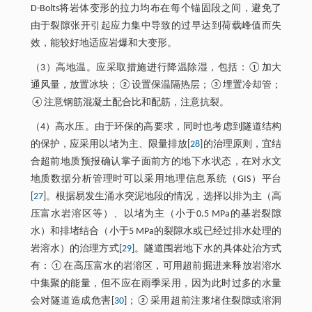
D-Bolts将岩体变形的拉力均布在每个锚固段之间，避免了
由于裂隙张开引起应力集中导致的过早达到荷载峰值而失
效，能较好地适应岩爆和大变形。
（3）高地温。应采取措施进行降温除湿，包括：①加大
通风量，放置冰块；②设置保温隔热层；③埋置冷却管；
④注意钢筋混凝土配合比和配筋，注意抗裂。
（4）高水压。由于环保的高要求，同时也考虑到隧道结构
的保护，应采用以堵为主、限量排放[
28
]的治理原则，宜结
合超前地质预报确认掌子面前方的地下水状态，在对水文
地质数据分析管理时可以采用地理信息系统（GIS）平台
[
27
]。根据易发生涌水突泥地段的情况，选择以排为主（高
压富水岩溶区等）、以堵为主（小于0.5 MPa的基岩裂隙
水）和排堵结合（小于5 MPa的裂隙水或已经过排水处理的
岩溶水）的治理方式[
29
]。隧道围岩地下水的具体处治方式
有：①在高压富水的岩溶区，可用超前掘进来释放岩溶水
中集聚的能量，但不应在雨季采用，因为此时过多的水量
会对隧道造成危害[
30
]；②采用超前注浆堵住裂隙或溶洞