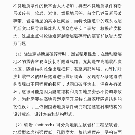
不良地质条件的概率会大大增加，典型不良地质条件有断
层破碎带、软岩、岩溶、煤系地层等。前文已述及断层破
碎带、岩溶地层的高水压问题，而特长隧道中的煤系地层
瓦斯突出易导致爆炸和人员窒息等安全事故，救援难度极
大。这里重点讨论隧道穿越断层破碎带的震害和软岩大变
形问题：
（1）隧道穿越断层破碎带时，围岩稳定性差，在活动断层
地区的震害容易直接切断隧道线路。尤其是在高地震烈度
地区，隧道结构难免出现损坏，甚至局部垮塌。Yu等[
3
]对
汶川震中区的55座隧道进行震后调查，发现有38条隧道结
构表现出不同程度的损坏，以洞口破坏为主，洞身亦有破
坏，这很可能是因为隧道结构和周围地层变形不协调导致
的。为此需要在高地震烈度区开展特长超深埋隧道结构的
韧性设计，且依据围岩地质条件研究制定隧道衬砌结构的
设计标准、设计寿命和结构型式。
（2）软岩（soft rock）可分为地质型软岩和工程型软岩。
地质型软岩指强度低、孔隙度大、胶结程度差、受构造面