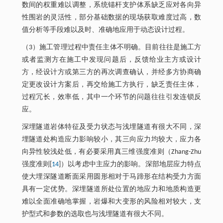
数间的权重难以调整，系统锚杆支护体系缺乏应对各向异
性围岩的灵活性，部分基础数据的现场获取难度过高，数
值分析等手段难以及时、准确地应用于动态设计过程。
（3）施工管理过程中责任主体不明确。目前往往是施工方
或者监测方在施工中发现问题后，反馈给业主方或设计
方，经设计方或第三方的再次调查确认，并经多方协商确
定更改设计方案后，再交给施工方执行，缺乏责任主体，
过程冗长，效率低，其中一个环节的问题往往引发连锁反
应。
深埋隧道岩体特征及受力状态与浅埋隧道有很大不同，深
埋隧道处构造应力影响较小，其三向应力均较大，应力各
向异性较浅处低，有必要采用真三维强度准则（Zhang-Zhu
强度准则[
14
]）以考虑中主应力的影响。深部地层应力特点
使大埋深隧道断面采用圆形相对于马蹄形在结构受力方面
具有一定优势。深埋隧道所处位置的地应力和地质构造更
难以全面准确地掌握，岩爆和大变形的风险相对较大，支
护型式和参数的选取也与浅埋隧道有很大不同。