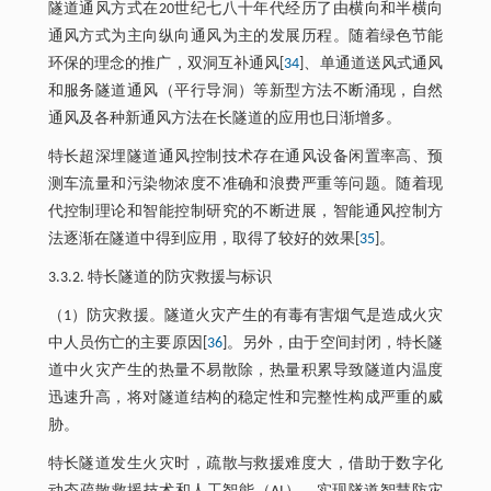
隧道通风方式在20世纪七八十年代经历了由横向和半横向
通风方式为主向纵向通风为主的发展历程。随着绿色节能
环保的理念的推广，双洞互补通风[
34
]、单通道送风式通风
和服务隧道通风（平行导洞）等新型方法不断涌现，自然
通风及各种新通风方法在长隧道的应用也日渐增多。
特长超深埋隧道通风控制技术存在通风设备闲置率高、预
测车流量和污染物浓度不准确和浪费严重等问题。随着现
代控制理论和智能控制研究的不断进展，智能通风控制方
法逐渐在隧道中得到应用，取得了较好的效果[
35
]。
3.3.2. 特长隧道的防灾救援与标识
（1）防灾救援。隧道火灾产生的有毒有害烟气是造成火灾
中人员伤亡的主要原因[
36
]。另外，由于空间封闭，特长隧
道中火灾产生的热量不易散除，热量积累导致隧道内温度
迅速升高，将对隧道结构的稳定性和完整性构成严重的威
胁。
特长隧道发生火灾时，疏散与救援难度大，借助于数字化