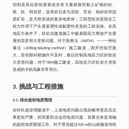
切割及风化影响显著或含有大量膨胀性黏土矿物的松、
散、软、弱岩层，该类岩石多为泥岩、页岩、粉砂岩和泥
质矿岩，是天然形成的复杂地质体；工程型软岩是指在工
程力作用下产生显著塑性或黏塑性变形的工程岩体。在高
地应力条件下，软岩在隧道施工中极易因应力释放产生显
著的流变和大变形问题。对于新奥法（NATM）——一种钻
爆法（drilling-blasting method）施工隧道，因开挖临空面
大，若初期衬砌施作不及时，难以控制高地应力区的软岩
大变形问题；对于TBM施工隧道，高地应力区软岩大变形
造成的卡机现象非常突出。
3. 挑战与工程措施
3.1. 综合超前地质预报
在特长超深埋隧道中，上述地质问题出现的概率更高且后
果更加严重，然而要防治这些地质问题，首要任务是准确
的超前地质预报工作。对于埋深超过500 m的山岭隧道传统