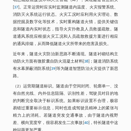
动态疏散救援技术和人工智能（AI），实现隧道智慧防灾
[
37
]。正常运营时应实时监测隧道内温度、火灾报警系统、
消防灭火系统运行状态。火灾工况时应利用火灾理论、数
据挖掘及数字化等技术，实时重构隧道火情，提供关键信
息和隧道内实时状态，指导火灾扑救及人员救援疏散。隧
道通风系统应根据火灾工况和人员疏散救援方案进行相应
的通风排烟，从而降低隧道火灾所带来的危害及损失。
近年来，隧道火灾防治新思路不断涌现。隧道衬砌结构主
动防火方面有微胶囊自防火混凝土材料[
38
]；隧道消防系统
有水幕屏蔽消防系统[
39
]等为隧道智慧防治火灾提供了新思
路。
（2）运营期隧道标识。隧道由于空间封闭、轮廓单一、没
有自然光线、内外信息阻隔、识别性差，驾驶员对目的地
的判断完全取决于标识系统。如果标识设置不合理，极容
易错过重要标示信息，同时也造成驾驶员精神上的紧张与
精力上的消耗。若隧道突发交通事故，由于隧道内视野
差、横向宽度窄，很容易发生二次事故[
40
]，特长隧道中这
种问题更加严重。