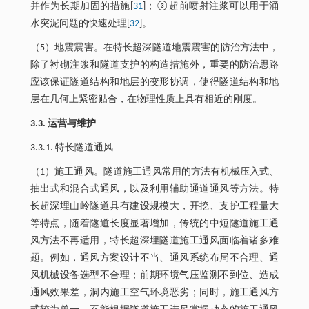
并作为长期加固的措施[
31
]；③超前喷射注浆可以用于涌
水突泥问题的快速处理[
32
]。
（5）地震震害。在特长超深隧道地震震害的防治方法中，
除了衬砌注浆和隧道支护的构造措施外，重要的防治思路
应该保证隧道结构和地层的变形协调，使得隧道结构和地
层在几何上紧密贴合，在物理性质上具有相近的刚度。
3.3. 运营与维护
3.3.1. 特长隧道通风
（1）施工通风。隧道施工通风常用的方法有机械压入式、
抽出式和混合式通风，以及利用辅助通道通风等方法。特
长超深埋山岭隧道具有建设规模大，开挖、支护工程量大
等特点，随着隧道长度显著增加，传统的中短隧道施工通
风方法不再适用，特长超深埋隧道施工通风面临着诸多难
题。例如，通风方案设计不当、通风系统布局不合理、通
风机械设备选型不合理；前期环境气压监测不到位、造成
通风效果差，洞内施工空气环境恶劣；同时，施工通风方