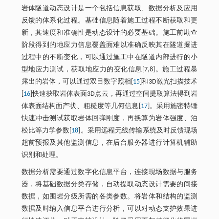
岩体隧道动态设计是一个包括信息获取、数据分析及应用
反馈的体系化过程。基础信息随着施工过程不断获取和更
新，其速度和准确性是动态设计的必要基础。施工前勘查
阶段得到的地应力信息覆盖面难以准确反映其在隧道掘进
过程中的不断变化，可以通过施工中在隧道内部进行的小
型地应力测试，获取地应力的变化信息[7,8]。施工过程暴
露出的岩体，可以通过双目数字照相[
15
]和3D激光扫描技术
[
16
]快速获取岩体表面3D点云，再通过空间提取算法得到岩
体表面结构面产状、粗糙度等几何信息[
17
]。采用施密特锤
快速冲击测试获取岩体回弹刚度，再换算为岩体强度、泊
松比等力学参数[
18
]。采用远程无线传输系统及时反馈现场
超前预报及其他监测信息，在后台服务器进行计算机辅助
识别和处理。
数据分析需要通过数字化信息平台，连接现场数据与服务
器，将基础数据分类存储，自动提取动态设计需要的间接
数据，如围岩分级所需的各类参数。将岩体和结构的监测
数据及时纳入信息平台进行分析，可以对动态支护效果进