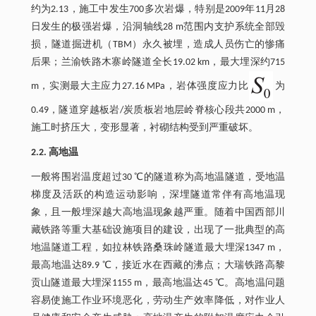
约为2.13，施工中发生700多次岩爆，特别是2009年11月28
日发生的极强岩爆，沿洞轴线28 m范围内支护系统全部毁
损，隧道掘进机（TBM）永久被埋，造成人员伤亡的惨痛
后果；兰渝铁路木寨岭隧道全长19.02 km，最大埋深约715
m，实测最大主应力27.16 MPa，岩体强度应力比
为
0.49，隧道穿越板岩/炭质板岩地层岭脊核心段共2000 m，
施工时挤压大，变形显著，衬砌结构受到严重破坏。
2.2. 高地温
一般将围岩温度超过30 ℃的隧道称为高地温隧道，受地温
梯度及活跃的构造运动影响，深埋隧道常伴有高地温现
象，且一般埋深越大高地温现象越严重。随着中国西部川
藏铁路等重大基础设施项目的建设，出现了一批典型的高
地温隧道工程，如拉林铁路桑珠岭隧道最大埋深1347 m，
最高地温达89.9 ℃，接近水在西藏的沸点；大瑞铁路高黎
贡山隧道最大埋深1155 m，最高地温达45 ℃。高地温问题
容易使施工作业环境恶化，劳动生产效率降低，对作业人