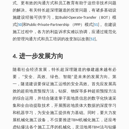
式、更有效的沟通方式和员工教育有助于这些非技术问题
的解决。有关特长超深埋隧道的投资问题，有诸多基础设
施建设经验可供学习，如Build-Operate-Transfer（BOT）模
式[
50
]和Public-Private-Partnership （PPP）模式[
51
] 。在建设
施工过程中，各方的利益诉求实难以协调，应通过规范化
的管理沟通方式和员工培训的改变加以改善[
52
]。
4. 进一步发展方向
随着社会经济发展，特长超深埋隧道的修建越来越有必
要， “安全、高效、绿色、智能”是未来的发展方向。第
一，隧道建设要保证施工运维的安全高效。首先应发展高
效的超前地质预报方法，钻探、物探等多种超前预报方法
的综合运用，并结合隧道掌子面地质信息的数字化快速采
集和全自动提取技术，开展围岩地质体大数据的深度学习
和机器学习，为安全施工提供有力基础。同时，要大力发
展机械化施工设备，不仅要推进TBM机械化施工，还应考
虑钻爆法各个施工工序的机械化，灵活地将TBM法与钻爆