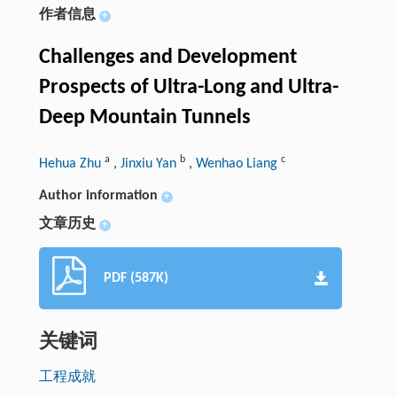
作者信息
+
Challenges and Development
Prospects of Ultra-Long and Ultra-
Deep Mountain Tunnels
a
b
c
Hehua Zhu
,
Jinxiu Yan
,
Wenhao Liang
Author information
+
文章历史
+
PDF (587K)
关键词
工程成就