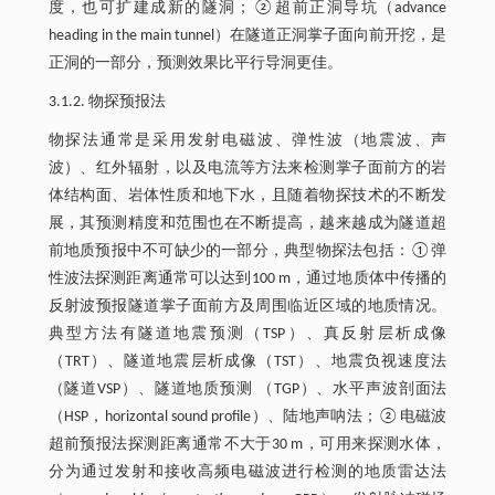
度，也可扩建成新的隧洞；②超前正洞导坑（advance
heading in the main tunnel）在隧道正洞掌子面向前开挖，是
正洞的一部分，预测效果比平行导洞更佳。
3.1.2. 物探预报法
物探法通常是采用发射电磁波、弹性波（地震波、声
波）、红外辐射，以及电流等方法来检测掌子面前方的岩
体结构面、岩体性质和地下水，且随着物探技术的不断发
展，其预测精度和范围也在不断提高，越来越成为隧道超
前地质预报中不可缺少的一部分，典型物探法包括：①弹
性波法探测距离通常可以达到100 m，通过地质体中传播的
反射波预报隧道掌子面前方及周围临近区域的地质情况。
典型方法有隧道地震预测（TSP）、真反射层析成像
（TRT）、隧道地震层析成像（TST）、地震负视速度法
（隧道VSP）、隧道地质预测 （TGP）、水平声波剖面法
（HSP，horizontal sound profile）、陆地声呐法；②电磁波
超前预报法探测距离通常不大于30 m，可用来探测水体，
分为通过发射和接收高频电磁波进行检测的地质雷达法