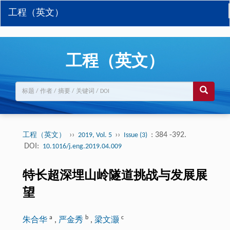
工程（英文）
工程（英文）
››
››
: 384 -392.
工程（英文）
2019, Vol. 5
Issue (3)
DOI:
10.1016/j.eng.2019.04.009
特长超深埋山岭隧道挑战与发展展
望
a
b
c
朱合华
,
严金秀
,
梁文灏