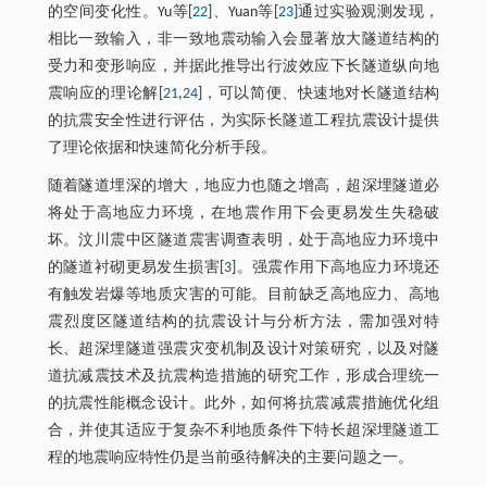
的空间变化性。Yu等[
22
]、Yuan等[
23
]通过实验观测发现，
相比一致输入，非一致地震动输入会显著放大隧道结构的
受力和变形响应，并据此推导出行波效应下长隧道纵向地
震响应的理论解[
21
,
24
]，可以简便、快速地对长隧道结构
的抗震安全性进行评估，为实际长隧道工程抗震设计提供
了理论依据和快速简化分析手段。
随着隧道埋深的增大，地应力也随之增高，超深埋隧道必
将处于高地应力环境，在地震作用下会更易发生失稳破
坏。汶川震中区隧道震害调查表明，处于高地应力环境中
的隧道衬砌更易发生损害[
3
]。强震作用下高地应力环境还
有触发岩爆等地质灾害的可能。目前缺乏高地应力、高地
震烈度区隧道结构的抗震设计与分析方法，需加强对特
长、超深埋隧道强震灾变机制及设计对策研究，以及对隧
道抗减震技术及抗震构造措施的研究工作，形成合理统一
的抗震性能概念设计。此外，如何将抗震减震措施优化组
合，并使其适应于复杂不利地质条件下特长超深埋隧道工
程的地震响应特性仍是当前亟待解决的主要问题之一。