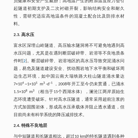
员健康和安全产生威胁；高地温产生的附加温度应力会引
起隧道初期支护及二次衬砌开裂，影响结构安全和耐久
性，需研究适应高地温条件的混凝土配合比及防排水材
料。
2.3. 高水压
富水区深埋山岭隧道、高压输水隧洞将不可避免地遇到高
水压问题，尤其是在遇到断层破碎带、岩溶等不良地质条
件时[
2
]。断层破碎带、岩溶地区的高水压导致突泥涌水问
题，易危及隧道建设安全、扰动围岩地下水平衡和破坏周
边生态环境，如中国云南大瑞铁路大柱山隧道涌水量达
4
5
3
–1
7×10
~1×10
m
·d
，2008年开工至今仍未贯通，已涌水
8
3
1.5×10
m
（相当于15个西湖水体），澜沧江两岸原始生
态环境遭受破坏。针对高水压隧道，通常采用超前注浆的
方式加固围岩体，形成高水压承载体并阻止透水通道，但
目前尚未有科学系统的降压减排技术。
2.4. 特殊不良地层
与中短隧道和长隧道相比，超过10 km的特长隧道遇到各种