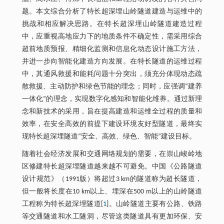
题。本文综合分析了特长超深埋山岭隧道建造与运维中的
挑战和相应解决思路。在特长超深埋山岭隧道建造过程
中，应重视高地应力下的地质条件不确定性，需采用综合
超前地质预报、精细化监测和信息化动态设计施工方法，
并进一步向智能化建造方向发展。在特长隧道的运维过程
中，其通风救援和能耗问题十分突出，须充分体现动态疏
散救援、主动防护和绿色节能的理念；同时，应强调“建养
一体化”的理念，实现数字化感知和智能化维养。通过新理
念和新技术的采用，旨在提高建造和运维全过程的质量和
效率，在安全高效的前提下建设环境友好型隧道，最终实
现特长超深埋隧道“安全、高效、绿色、智能”建设目标。
随着社会经济发展和交通网络规划的需要，在崇山峻岭地
区修建特长超深埋隧道越来越不可避免。中国《公路隧道
设计规范》（1991版）将超过3 km的隧道称为超长隧道，
但一般将长度在10 km以上、埋深在500 m以上的山岭隧道
工程称为特长超深埋隧道[
1
]。山岭隧道主要有公路、铁路
等交通隧道和水工隧洞，尽管这类隧道具有更加环保、安