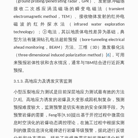
（ground probing/penetrating radar，GPR）、发射脉冲磁场
接收二次感应涡流磁场的瞬变电磁法（transient
electromagnetic method，TEM）、接收物体发射的红外电
磁波的红外探水法（infrared water exploration
technology）；③电法，其以地质体电性差异为基础，典
型方法有隧洞钻孔电法超前预报（bore-tunneling electrical
ahead monitoring，BEAM）方法、三维（3D）激发极化法
（three-dimensional induced polarization method）[
6
]，可用
来预报岩体性状和含水情况，通常与TBM结合进行近距离
预报。
3.1.3. 高地应力及诱发灾害监测
小型压裂地应力测试是目前深层地应力测试最有效的方法
[7,8]。高地应力诱发的岩爆及大变形成因机制复杂，预测
预报难度较大，监测预警是切实有效的安全保障手段。为
预警岩爆的需要，Feng等[9,10]提出基于开挖过程中微震信
息时空演化的岩爆动态调控理论，在施工过程中根据实测
到的微震信息演化规律进行岩爆等级预警，据此进行反馈