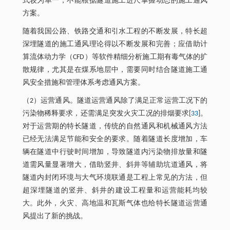
式较为单一，不能根据隧道施工进尺掌握动态的施工通风
方案。
随着我国公路、铁路交通和引水工程的不断发展，特长超
深埋隧道的施工通风理论得以不断发展和完善；应借助计
算流体动力学（CFD）等软件精细分析施工期有毒气体的扩
散规律，尤其是在煤系地层中，需要同时结合隧道施工通
风安全措施和管理体系考虑通风方案。
（2）运营通风。隧道运营通风除了满足正常运营工况下的
污染物稀释要求，还需满足突发火灾工况的排烟要求[
33
]。
对于运营期的特长隧道，传统的自然通风和机械通风方法
已经无法满足节能和安全的要求。随着隧道长度增加，车
辆在隧道中行驶时间增加，导致隧道内污染物排放量和隧
道需风量显著增大，借助竖井、斜井等辅助坑道通风，将
隧道内封闭环境与大气环境联通是工程上常见的方法，但
超深埋隧道的竖井、斜井的建设工程量和运营能耗均较
大。此外，火灾、高地温和瓦斯气体也给特长隧道运营通
风提出了新的挑战。