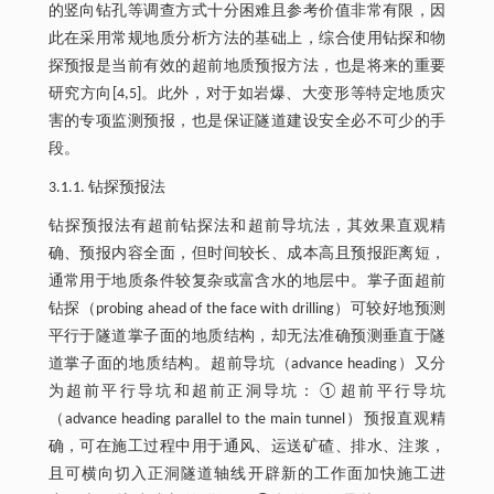
的竖向钻孔等调查方式十分困难且参考价值非常有限，因
此在采用常规地质分析方法的基础上，综合使用钻探和物
探预报是当前有效的超前地质预报方法，也是将来的重要
研究方向[4,5]。此外，对于如岩爆、大变形等特定地质灾
害的专项监测预报，也是保证隧道建设安全必不可少的手
段。
3.1.1. 钻探预报法
钻探预报法有超前钻探法和超前导坑法，其效果直观精
确、预报内容全面，但时间较长、成本高且预报距离短，
通常用于地质条件较复杂或富含水的地层中。掌子面超前
钻探（probing ahead of the face with drilling）可较好地预测
平行于隧道掌子面的地质结构，却无法准确预测垂直于隧
道掌子面的地质结构。超前导坑（advance heading）又分
为超前平行导坑和超前正洞导坑：①超前平行导坑
（advance heading parallel to the main tunnel）预报直观精
确，可在施工过程中用于通风、运送矿碴、排水、注浆，
且可横向切入正洞隧道轴线开辟新的工作面加快施工进