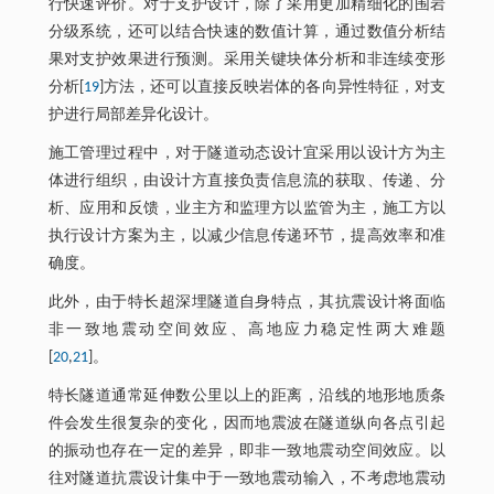
行快速评价。对于支护设计，除了采用更加精细化的围岩
分级系统，还可以结合快速的数值计算，通过数值分析结
果对支护效果进行预测。采用关键块体分析和非连续变形
分析[
19
]方法，还可以直接反映岩体的各向异性特征，对支
护进行局部差异化设计。
施工管理过程中，对于隧道动态设计宜采用以设计方为主
体进行组织，由设计方直接负责信息流的获取、传递、分
析、应用和反馈，业主方和监理方以监管为主，施工方以
执行设计方案为主，以减少信息传递环节，提高效率和准
确度。
此外，由于特长超深埋隧道自身特点，其抗震设计将面临
非一致地震动空间效应、高地应力稳定性两大难题
[
20
,
21
]。
特长隧道通常延伸数公里以上的距离，沿线的地形地质条
件会发生很复杂的变化，因而地震波在隧道纵向各点引起
的振动也存在一定的差异，即非一致地震动空间效应。以
往对隧道抗震设计集中于一致地震动输入，不考虑地震动