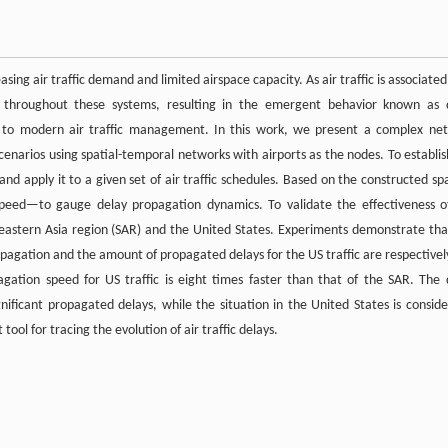
sing air traffic demand and limited airspace capacity. As air traffic is associate
 throughout these systems, resulting in the emergent behavior known as 
t to modern air traffic management. In this work, we present a complex ne
scenarios using spatial-temporal networks with airports as the nodes. To establis
apply it to a given set of air traffic schedules. Based on the constructed spa
peed—to gauge delay propagation dynamics. To validate the effectiveness o
heastern Asia region (SAR) and the United States. Experiments demonstrate tha
pagation and the amount of propagated delays for the US traffic are respectively
gation speed for US traffic is eight times faster than that of the SAR. The 
ificant propagated delays, while the situation in the United States is conside
ol for tracing the evolution of air traffic delays.