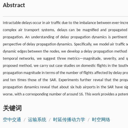
Abstract
Intractable delays occur in air traffic due to the imbalance between ever-increa
complex air transport systems, delays can be magnified and propagated
propagation. An understanding of delay propagation dynamics is pertinen
perspective of delay propagation dynamics. Specifically, we model air traffic 
dynamic edges between the nodes, we develop a delay propagation method and 
temporal networks, we suggest three metrics—magnitude, severity, and s
proposed method, we carry out case studies on domestic flights in the Sout
propagation magnitude in terms of the number of flights affected by delay pro
and ten times those of the SAR. Experiments further reveal that the propa
propagation dynamics reveal that about six hub airports in the SAR have sign
worse, with a corresponding number of around 16. This work provides a potent to
关键词
空中交通
/
运输系统
/
时延传播动力学
/
时空网络