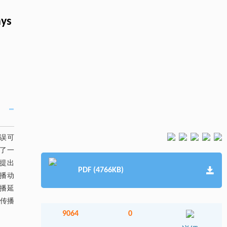
ays
误可
了一
提出
PDF (4766KB)
播动
播延
的传播
9064
0