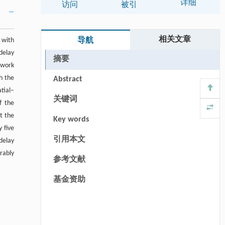
详细
访问
被引
相关文章
d with
导航
delay
摘要
twork
h the
Abstract
tial–
关键词
f the
t the
Key words
 five
引用本文
delay
rably
参考文献
基金资助