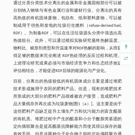
通过分质分类技术分离出的金属和非金属固相部分可以被
分别纳入钢铁与有色金属行业和建材行业。分离出的具有
高热值的有机固体废物，包括布、纸和塑料废物，可以被
制成用于供热和发电的垃圾衍生燃料（refuse-derived fuel,
RDF）。为制备RDF，可以在生活垃圾源头分类中筛选出高
热值组分。此外，可以通过模拟实验研究最终热解温度、
物料比、赋形剂类型和升温速率对RDF热解的影响，从而获
得足够的数据来完全阐述 RDF热处理的反应过程和机理。
上述理论研究成果必须与市场经济竞争力和生态经济效益
评估相结合，才能促进RDF后续的能源化与产业化。
目前，分离出的热值较低的有机固体成分主要是通过堆肥
技术形成施用于农田的肥料产品。但是，现有的堆肥技术
所形成的大部分的肥料产品很难被农户接受，造成肥料产
品大量残存并再次成为垃圾废物[图1（a）]。这主要是由于
这些肥料产品缺乏提升土壤生产力和抗污能力的富含醌基
的有机质。堆肥过程中产生的醌基和小分子酰胺类基团的
定向偶联聚合是提高醌基抗降解能力而使其得以保存的最
有效手段。但是这两种分子化合物之间的定向偶联聚合通