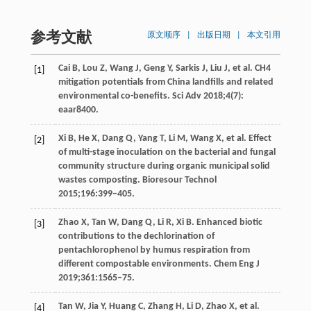
参考文献
原文顺序
|
出版日期
|
本文引用
Cai B, Lou Z, Wang J, Geng Y, Sarkis J, Liu J, et al. CH4
[1]
mitigation potentials from China landfills and related
environmental co-benefits. Sci Adv 2018;4(7):
eaar8400.
Xi B, He X, Dang Q, Yang T, Li M, Wang X, et al. Effect
[2]
of multi-stage inoculation on the bacterial and fungal
community structure during organic municipal solid
wastes composting. Bioresour Technol
2015;196:399–405.
Zhao X, Tan W, Dang Q, Li R, Xi B. Enhanced biotic
[3]
contributions to the dechlorination of
pentachlorophenol by humus respiration from
different compostable environments. Chem Eng J
2019;361:1565–75.
Tan W, Jia Y, Huang C, Zhang H, Li D, Zhao X, et al.
[4]