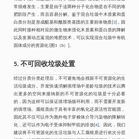
常很难发生，主要是由于这两种分子化合物是在不同的堆
肥阶段产生，而且容易分解。鉴于混合垃圾中木质素和蛋
白质分别是形成醌基和酰胺类基团的主要前体物质[
3
]，因
此同时接种相对应的微生物来强化木质素和蛋白质的降解
以及发展动态返混的堆肥技术，可以实现混合垃圾中有机
固体成分的资源化 [图1（b）]。
5. 不可回收垃圾处置
经过分质分类处理后，不可避免地会残留不可资源化的生
活垃圾成分。开发快速消解填埋场中老龄垃圾的技术以腾
出更多的空间来接纳新的不可资源化的垃圾是十分必要
的，因为这样可以保证填埋场循环利用，而不需要开发新
的填埋场。腐殖质由于具有丰富的氧化还原活性官能团，
因此其不仅可以作为胞外电子穿梭体介导污染物的降解转
化，还可以作为电子受体抑制甲烷的排放[
4
]。因此，我们
建议将不可资源化的生活垃圾与人工腐殖质进行依次分层