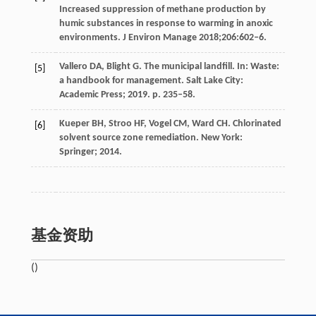
Increased suppression of methane production by
humic substances in response to warming in anoxic
environments. J Environ Manage 2018;206:602–6.
Vallero DA, Blight G. The municipal landfill. In: Waste:
[5]
a handbook for management. Salt Lake City:
Academic Press; 2019. p. 235–58.
Kueper BH, Stroo HF, Vogel CM, Ward CH. Chlorinated
[6]
solvent source zone remediation. New York:
Springer; 2014.
基金资助
()