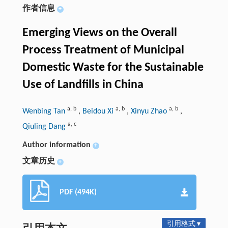
作者信息
+
Emerging Views on the Overall
Process Treatment of Municipal
Domestic Waste for the Sustainable
Use of Landfills in China
a
,
b
a
,
b
a
,
b
Wenbing Tan
,
Beidou Xi
,
Xinyu Zhao
,
a
,
c
Qiuling Dang
Author information
+
文章历史
+
PDF (494K)
引用格式 ▾