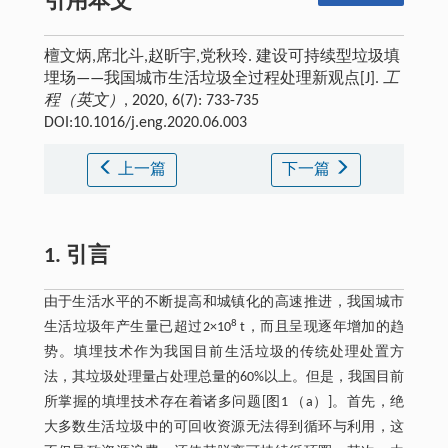
引用本文
檀文炳,席北斗,赵昕宇,党秋玲. 建设可持续型垃圾填
埋场——我国城市生活垃圾全过程处理新观点[J].
工
程（英文）
, 2020, 6(7): 733-735
DOI:10.1016/j.eng.2020.06.003
上一篇
下一篇
1. 引言
由于生活水平的不断提高和城镇化的高速推进，我国城市
8
生活垃圾年产生量已超过2×10
t，而且呈现逐年增加的趋
势。填埋技术作为我国目前生活垃圾的传统处理处置方
法，其垃圾处理量占处理总量的60%以上。但是，我国目前
所掌握的填埋技术存在着诸多问题[图1 （a）]。首先，绝
大多数生活垃圾中的可回收资源无法得到循环与利用，这