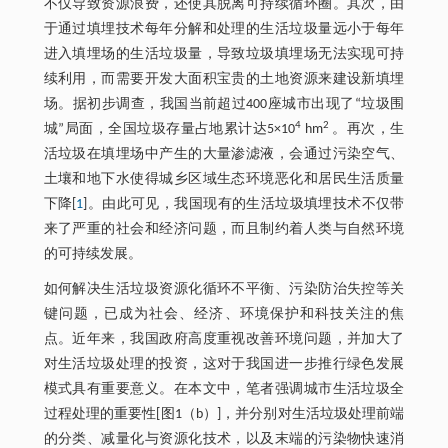
不仅导致资源浪费，还使其脱离可持续循环圈。其次，由
于通过填埋技术每年分解和处理的生活垃圾量远小于每年
进入填埋场的生活垃圾量，导致垃圾填埋场无法实现可持
续利用，而需要开发大面积宝贵的土地资源来建设新填埋
场。据初步调查，我国当前超过400座城市出现了“垃圾围
4
2
城”局面，全国垃圾存量占地累计达5×10
hm
。再次，生
活垃圾在填埋场中产生的大量渗滤液，会通过污染空气、
土壤和地下水使得城乡区域生态环境恶化和居民生活质量
下降[
1
]。由此可见，我国现有的生活垃圾填埋技术不仅带
来了严重的社会和经济问题，而且制约着人类与自然环境
的可持续发展。
如何解决生活垃圾资源化循环不平衡、污染防治失控等关
键问题，已成为社会、经济、环境保护和科技关注的焦
点。近年来，我国政府高度重视改善环境问题，并加大了
对生活垃圾处理的投资，这对于我国进一步推行绿色发展
模式具有重要意义。在本文中，笔者强调城市生活垃圾全
过程处理的重要性[图1（b）]，并分别对生活垃圾处理前端
的分类、减量化与资源化技术，以及末端的污染物快速消