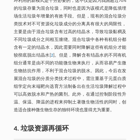
环利用的新模式是十分必要的，这不仅是因为我国超过70%
的垃圾存量为混合垃圾，同时也是因为该模式是降低填埋
场生活垃圾年增量的有效手段。但是，现有的混合垃圾分
类技术对不可资源化垃圾成分的分离具有很大的局限性，
主要是由于混合垃圾含有过高的结晶水，导致垃圾黏稠及
不同垃圾成分之间相互缠绕。混合垃圾中各种有机组分都
含有一定的结晶水，因此需要同时降解这些有机组分才能
较彻底脱出结晶水[
2
]。但是，降解含有结晶水的不同有机
组分通常是由不同的功能微生物来执行，从而容易产生微
生物拮抗作用，不利于混合垃圾的脱水。因此，今后在发
展混合垃圾的分质分类技术过程中，需注重基于元蛋白质
组学定向末端靶向选育方法制备出在生活垃圾降解过程中
可以高效脱水和产热的菌剂。此外，在通过控制阶段性升
温、保温、降温的进程来抑制土著微生物活性的同时，创
造适合接种微生物生存的独特环境也显得尤为重要。
4. 垃圾资源再循环