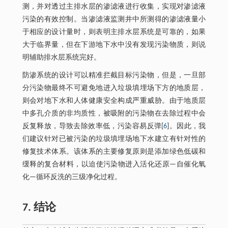
测，并对透过主排水层的渗滤液进行收集，实现对渗滤液
污染的有效控制。当渗滤液监测井中所测得的渗滤液量小
于相应的设计量时，则表明主排水层系统是可靠的，如果
大于临界量，但在下游地下水中没有发现污染物质，则说
明辅助排水层系统完好。
防渗系统的设计可以精准拦截目标污染物，但是，一旦部
分污染物最终不可避免地进入垃圾填埋场下方的地质层，
则会对地下水和人体健康安全构成严重威胁。由于地质层
中多孔介质的非均质性，被吸附的污染物在去除过程中会
反复释放，导致去除效率低，污染容易反弹[
6
]。因此，我
们建议针对已被污染的垃圾填埋场地下水建立有针对性的
修复技术体系。该体系的主要修复原则是添加绿色低碳和
缓释的复合材料，以迫使污染物进入活化还原—自催化氧
化—循环反洗的三级净化过程。
7. 结论