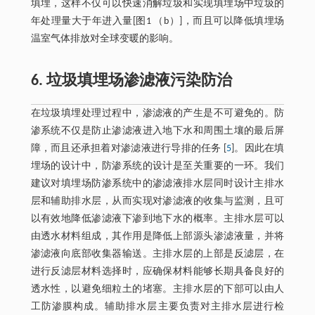
填埋，这样不仅可以快速消解垃圾和实现填埋场中垃圾的
年处理量大于年进入量[图1 （b）]，而且可以降低填埋场
温室气体排放对全球变暖的影响。
6. 垃圾填埋场渗滤液污染防治
在垃圾填埋处理过程中，渗滤液的产生是不可避免的。防
渗系统不仅是防止渗滤液进入地下水和周围土壤的最后屏
障，而且还承担着对渗滤液进行导排的任务 [
5
]。因此在填
埋场的设计中，防渗系统的设计是至关重要的一环。我们
建议对填埋场防渗系统中的渗滤液排水层同时设计主排水
层和辅助排水层，从而实现对渗滤液的收集与监测，且可
以有效地降低渗滤液下渗到地下水的概率。主排水层可以
由透水材料组成，其作用是降低上部源头渗滤液量，并将
渗滤液向底部收集器输送。主排水层的上部是反滤层，在
进行反滤层材料选择时，应确保材料能够长期具备良好的
透水性，以避免细粒土的堵塞。主排水层的下部可以由人
工防渗膜构成。辅助排水层主要负责对主排水层进行检