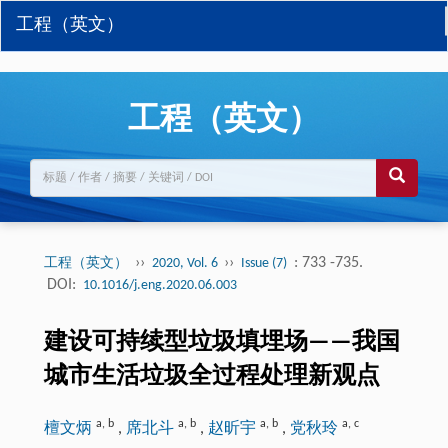
工程（英文）
工程（英文）
››
››
: 733 -735.
工程（英文）
2020, Vol. 6
Issue (7)
DOI:
10.1016/j.eng.2020.06.003
建设可持续型垃圾填埋场——我国
城市生活垃圾全过程处理新观点
a
,
b
a
,
b
a
,
b
a
,
c
檀文炳
,
席北斗
,
赵昕宇
,
党秋玲