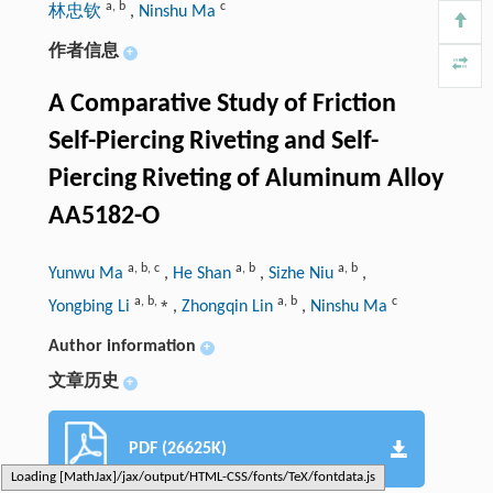
a
,
b
c
林忠钦
,
Ninshu Ma
作者信息
+
A Comparative Study of Friction
Self-Piercing Riveting and Self-
Piercing Riveting of Aluminum Alloy
AA5182-O
a
,
b
,
c
a
,
b
a
,
b
Yunwu Ma
,
He Shan
,
Sizhe Niu
,
a
,
b
,
⁎
a
,
b
c
Yongbing Li
,
Zhongqin Lin
,
Ninshu Ma
Author information
+
文章历史
+
PDF (26625K)
Loading [MathJax]/jax/output/HTML-CSS/fonts/TeX/fontdata.js