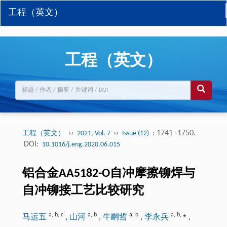
工程（英文）
工程（英文）
››
››
: 1741 -1750.
工程（英文）
2021, Vol. 7
Issue (12)
DOI:
10.1016/j.eng.2020.06.015
铝合金AA5182-O自冲摩擦铆焊与
自冲铆接工艺比较研究
a
,
b
,
c
a
,
b
a
,
b
a
,
b
,
⁎
马运五
,
山河
,
牛嗣哲
,
李永兵
,