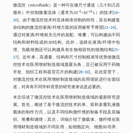
微流控（microfluidic）是一种可在微尺寸通道（几十到几百
−9
−18
微米）中控制微量流体（通常为10
~10
L）的技术[
16
–
20
]。由于微流控技术对流体精准控制的特性，其在构建复
杂结构的微流控液滴/纤维方面的应用被寄予厚望[
21
–
24
]。
通过对液滴/纤维相关元件的装配、堆叠，可以构建由不同
结构和材料组成的3D结构。此外，选择在液滴/纤维中包
埋、负载细胞还可以构建具有生物相容性的细胞结构[
25
–
27
]。近年来，高通量、结构和尺寸控制精准等优势使微流
控技术在医用增材制造领域显露头角，且已被应用于药物
开发、组织工程和器官芯片的构建[
28
–
30
]。在此背景下，
对微流控技术在医用增材制造领域的应用现状进行全面综
述，对具有不同学科背景的研究者来说是必要的。
本文综述了微流控技术在医用增材制造领域的最新研究进
展。首先，阐述了基于微流控技术的单、双和多重乳液微
载体的制作方式，以及不同结构微纤维的制备手段及其编
织、堆叠和缠绕；其次，详细介绍了微载体、微纤维在医
用增材制造领域的不同应用，如细胞定向、细胞3D培养、