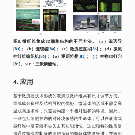
图8. 微纤维集成3D细胞结构的不同方法。（a）磁诱导
[
83
]；（b）缠绕器[
84
]；（c）微流控直写[
85
]；（d）微流
控纤维编织机[
86
]；（e）逐层堆叠[
81
]；（f）生物3D打印
[
81
]。STP：三聚磷酸钠。
4. 应用
基于微流控技术形成的液滴或微纤维具有尺寸调节方便、
组成成分多样及结构可控的优势。微流体的形成不需要高
温或高压条件，只需要构建一个相对温和的环境。因此，
一些包括细胞在内的对环境敏感的生命体，可以在液滴或
微纤维中培养而不会失去其功能活性。这些独特的性质使
得通过微流控制备的细胞负载的微载体或微纤维，在医用