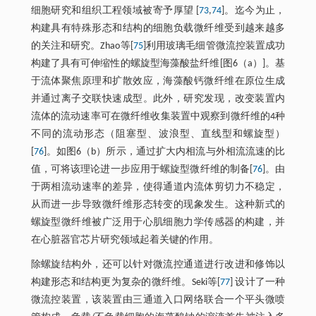
细胞研究和组织工程领域被寄予厚望 [
73
,
74
]。迄今为止，
构建具有特殊形态和结构的细胞负载微纤维受到越来越多
的关注和研究。Zhao等[
75
]利用玻璃毛细管微流控装置成功
构建了具有可伸缩性的螺旋型海藻酸盐纤维[图6（a）]。基
于流体聚焦原理和扩散效应，海藻酸钙微纤维在原位生成
并通过离子交联快速成型。此外，研究发现，改变装置内
流体的流动速率可在微纤维收集装置中观察到微纤维的4种
不同的流动形态（阻塞型、波浪型、直线型和螺旋型）
[
76
]。如图6（b）所示，通过扩大内相流与外相流流速的比
值，可将该理论进一步应用于螺旋型微纤维的制备[
76
]。由
于两相流动速率的差异，使得通道内流体剪切力不稳定，
从而进一步导致微纤维形态转变的现象发生。这种新式的
螺旋型微纤维被广泛用于心肌细胞力学传感器的构建，并
在心脏器官芯片研究领域起着关键的作用。
除螺旋结构外，还可以针对微流控通道进行改进和修饰以
构建形态和结构更为复杂的微纤维。Seki等[
77
] 设计了一种
微流控装置，该装置由三通道入口网络联合一个平头微喷