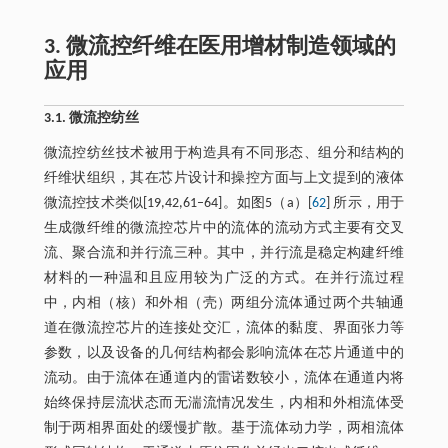
3. 微流控纤维在医用增材制造领域的
应用
3.1. 微流控纺丝
微流控纺丝技术被用于构造具有不同形态、组分和结构的
纤维状组织，其在芯片设计和操控方面与上文提到的液体
微流控技术类似[19,42,61–64]。如图5（a）[
62
] 所示，用于
生成微纤维的微流控芯片中的流体的流动方式主要有交叉
流、聚合流和并行流三种。其中，并行流是稳定构建纤维
材料的一种温和且应用较为广泛的方式。在并行流过程
中，内相（核）和外相（壳）两组分流体通过两个共轴通
道在微流控芯片的连接处交汇，流体的黏度、界面张力等
参数，以及设备的几何结构都会影响流体在芯片通道中的
流动。由于流体在通道内的雷诺数较小，流体在通道内将
始终保持层流状态而无湍流情况发生，内相和外相流体受
制于两相界面处的缓慢扩散。基于流体动力学，两相流体