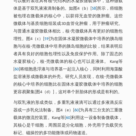
可以被封装在具有核-壳结构的水凝胶微载体中，这种微载
体是基于双乳液液滴制备的。如图4（b）[
58
]所示，癌细胞
被包埋在微载体的核心中，以获得无血管的微肿瘤。这些
微载体与基质细胞组装成3D血管化肿瘤，用于肿瘤研究。
与普通水凝胶微载体相比，核-壳微载体具有更好的细胞包
埋性。图4（c）[
59
]为在固体水凝胶微载体中培养的胰岛细
胞与在核-壳微载体中培养的胰岛细胞的比较，结果表明后
者具有良好的细胞包埋性以及免疫保护作用。除了固态的
水凝胶核心，核-壳微载体的核心也可以是液体。 Kang等
[
60
]将细胞悬浮液与培养基一起注入核心，同时利用海藻酸
盐溶液形成微载体的外壳。研究人员发现，在核-壳微载体
的核心中培养的细胞比在固体水凝胶微载体中培养的细胞
更容易聚集[图4（d）]，这对单个胚胎体的形成是有利的。
与双乳液的形成类似，多重乳液液滴可以通过多液滴反应
器或一步乳化法制备。图4（e）[
60
]为具有三分支的三重微
载体的微流控装置。Kang等[
60
]利用这一设备制备微载体，
其核心是干细胞，周围层是分化细胞，外壳用于负载荧光
标记、磁操控的多功能微珠或药物递送。