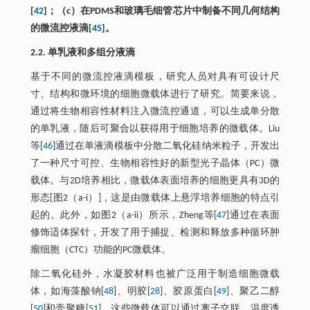
[
42
]；（c）在PDMS和玻璃毛细管芯片中制备不同几何结构
的微流控液滴[
45
]。
2.2. 单乳液和多组分液滴
基于不同的微流控液滴模板，研究人员对具有可设计尺
寸、结构和微环境的细胞微载体进行了研究。简要来说，
通过将生物相容性材料注入微流控通道，可以生成单分散
的单乳液，随后可聚合以获得用于细胞培养的微载体。Liu
等[
46
]通过在单液滴模板中分散二氧化硅纳米粒子，开发出
了一种尺寸可控、生物相容性好的新型光子晶体（PC）微
载体。与2D培养相比，微载体表面培养的细胞更具有3D的
形态[图2（a-i）]，这是由微载体上悬浮培养细胞的特点引
起的。此外，如图2（a-ii）所示，Zheng等[
47
]通过在表面
修饰适体探针，开发了用于捕捉、检测和释放多种循环肿
瘤细胞（CTC）功能的PC微载体。
除二氧化硅外，水凝胶材料也被广泛用于制造细胞微载
体，如海藻酸钠[
48
]、明胶[
28
]、胶原蛋白[
49
]、聚乙二醇
[
50
]和壳聚糖[
51
]。这些微载体可以通过离子交联、温度诱