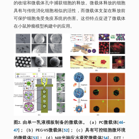
的收缩和微载体孔中捕获细胞的释放。微载体释放的细胞
具有与传统消化细胞相似的活性，而微载体支架在释放前
可保护细胞免受免疫系统的伤害。这些特点促进了微载体
在小鼠肿瘤模型构建中的应用。
图2. 由单一乳液模板制备的微载体。（a）PC微载体[
46
–
47
]；（b）PEG-VS微载体[
52
]；（c）具有可控细胞微环境
的微载体[
53
]；（d）NIR光响应水凝胶微载体[
54
]。DTT：