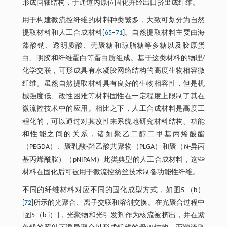
形成同轴结构，于通道内原位固化并经出口挤出成纤维。
用于构建微流控纤维的材料种类繁多，大致可划分为自然
提取材料和人工合成材料[
65
–
71
]。自然提取材料主要由海
藻酸钠、透明质酸、壳聚糖和琼脂糖等多糖以及胶原蛋
白、明胶和纤维蛋白等蛋白质组成。基于这类材料的物理/
化学交联，可形成具有水凝胶网络结构的高度生物相容微
纤维。虽然自然提取材料具有良好的生物相容性，但是机
械强度低、改性困难等材料固性在一定程度上限制了其在
微流控技术中的应用。相比之下，人工合成材料是高度工
程化的，可以通过对其改性来系统地研究材料结构、功能
和性能之间的关系，诸如聚乙二醇二甲基丙烯酸酯
（PEGDA）、聚乳酸-羟乙酸共聚物（PLGA）和聚（
N
-异丙
基丙烯酰胺）（pNIPAM）此类典型的人工合成材料，这些
材料在固化后可被用于微流控纺丝技术制备功能性纤维。
不同的纤维材料对应不同的固化成型方式，如图5 （b）
[
72
]所示的光聚合、离子交联和溶剂交换。在光聚合过程中
[图5（b-i）]，光聚物和光引发剂作为核流被挤出，并在紫