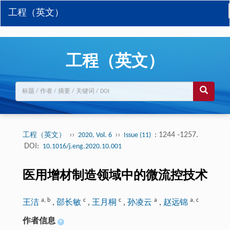
工程（英文）
工程（英文）
››
››
: 1244 -1257.
工程（英文）
2020, Vol. 6
Issue (11)
DOI:
10.1016/j.eng.2020.10.001
医用增材制造领域中的微流控技术
a
,
b
c
c
a
a
,
c
王洁
,
邵长敏
,
王月桐
,
孙凌云
,
赵远锦
作者信息
+