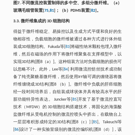
图7. 不同微流控装置制得的多中空、多组分微纤维。（a）
玻璃毛细管装置[
75
,
81
]；（b）PDMS装置[
82
]。
3.3. 微纤维集成的 3D 细胞结构
得益于微纤维稳定、易操控以及生成方式平缓和良好的生
物相容性，负载细胞的微纤维被通过各种方式进行体外组
装成3D细胞结构。Fukuda等[
83
]将磁性纳米颗粒包埋入微纤
维，然后在磁场的作用下将微纤维聚集在支撑模型中，以
实现3D结构[图8（a）]。这种组装方法对负载细胞的损伤可
以忽略不计。此外，Lee等[
84
] 利用微流控纺丝技术成功制
备了纯壳聚糖基微纤维，然后使用X-Y轴可调的缠绕器将微
纤维缠绕成3D结构[图8 （b）]。微纤维中负载的肝癌细胞
经一段时间培养后，自组装成球状体并具有较高水平的肝
脏功能特异性表达。 Juncker等[
85
]开发了基于微流控直写
技术（MFDW）的 3D细胞结构搭建技术，将固化的海藻酸
盐微纤维从受电机控制的微流控喷头中挤出，在载物台上
一层层堆积形成特定的3D结构[图8（c）] [
85
]。Takeuchi等
[
86
]设计了一种实验室级别的微流控编织机[图8（d）]，该