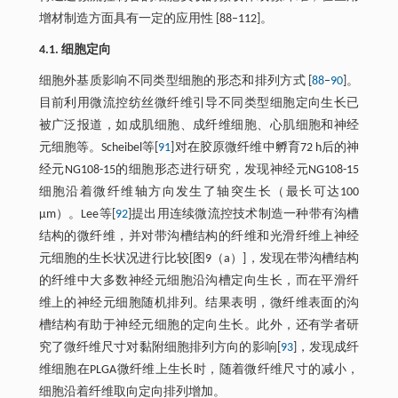
增材制造方面具有一定的应用性 [88–112]。
4.1. 细胞定向
细胞外基质影响不同类型细胞的形态和排列方式 [
88
–
90
]。
目前利用微流控纺丝微纤维引导不同类型细胞定向生长已
被广泛报道，如成肌细胞、成纤维细胞、心肌细胞和神经
元细胞等。Scheibel等[
91
]对在胶原微纤维中孵育72 h后的神
经元NG108-15的细胞形态进行研究，发现神经元NG108-15
细胞沿着微纤维轴方向发生了轴突生长（最长可达100
μm）。Lee等[
92
]提出用连续微流控技术制造一种带有沟槽
结构的微纤维，并对带沟槽结构的纤维和光滑纤维上神经
元细胞的生长状况进行比较[图9（a）]，发现在带沟槽结构
的纤维中大多数神经元细胞沿沟槽定向生长，而在平滑纤
维上的神经元细胞随机排列。结果表明，微纤维表面的沟
槽结构有助于神经元细胞的定向生长。此外，还有学者研
究了微纤维尺寸对黏附细胞排列方向的影响[
93
]，发现成纤
维细胞在PLGA微纤维上生长时，随着微纤维尺寸的减小，
细胞沿着纤维取向定向排列增加。