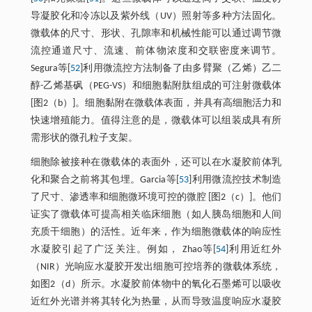
导凝胶化和冷冻以及紫外线（UV）照射等多种方法固化。
微载体的尺寸、形状、孔隙率和机械性能可以通过调节微
流控通道尺寸、流速、前体物浓度和交联密度来调节。
Segura等[
52
]利用微流控方法制备了由多臂聚（乙烯）乙二
醇-乙烯基砜（PEG-VS）和细胞黏附肽组成的可注射微载体
[图2（b）]。细胞黏附在微载体表面，并具有高细胞活力和
快速增殖能力。值得注意的是，微载体可以组装成具有所
需形状的微孔粒子支架。
细胞除被接种在微载体的表面外，还可以在水凝胶前体乳
化和聚合之前将其包埋。Garcia等[
53
]利用微流控技术制造
了尺寸、渗透率和细胞微环境可控的微腔 [图2（c）]。他们
证实了微载体可提高相关临床细胞（如人胰岛细胞和人间
充质干细胞）的活性。近年来，作为细胞微载体的响应性
水凝胶引起了广泛关注。例如， Zhao等[
54
]利用近红外
（NIR）光响应水凝胶开发出细胞可控培养的微载体系统，
如图2（d）所示。水凝胶前体物中的氧化石墨烯可以吸收
近红外光谱并将其转化为热量，从而导致温度响应水凝胶