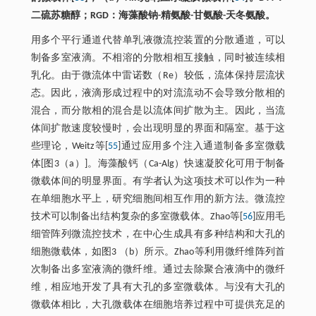
二硫苏糖醇；RGD：海藻酸钠-精氨酸-甘氨酸-天冬氨酸。
用多个平行通道代替单乳液微流控装置的分散通道，可以
制备多室液滴。不相溶的分散相相互接触，同时被连续相
乳化。由于微流体中雷诺数（Re）较低，流体保持层流状
态。因此，液滴形成过程中的对流流动不会导致分散相的
混合，而分散相的混合是以流体间扩散为主。因此，当流
体间扩散速度较慢时，会出现明显的界面和隔室。基于这
些理论，Weitz等[
55
]通过应用多个注入通道制备多室微载
体[图3（a）]。海藻酸钙（Ca-Alg）快速凝胶化可用于制备
微载体间的明显界面。有学者认为这项技术可以作为一种
在单细胞水平上，研究细胞间相互作用的新方法。微流控
技术可以制备出结构复杂的多室微载体。Zhao等[
56
]应用毛
细管阵列微流控技术，在中心生成具有多种结构和大孔的
细胞微载体，如图3 （b）所示。Zhao等利用微纤维阵列首
次制备出多室液滴的微纤维。通过去除聚合液滴中的微纤
维，相应地开发了具有大孔的多室微载体。与没有大孔的
微载体相比，大孔微载体在细胞培养过程中可提供充足的