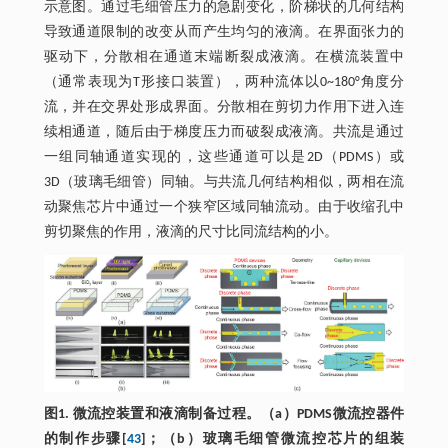
示意图。通过毛细管压力的急剧变化，阶梯状的几何结构
导致通道限制的改变从而产生均匀的液滴。在界面张力的
驱动下，分散相在通道末端断裂成液滴。在横流装置中
（通常表现为T形接口装置），两种流体以0~180°角度分
流，并在交界处形成界面。分散相在剪切力作用下进入连
续相通道，随后由于梯度压力而破裂成液滴。共流是通过
一组同轴通道实现的，这些通道可以是2D（PDMS）或
3D（玻璃毛细管）同轴。与共流几何结构相似，两相在流
动聚焦芯片中通过一个狭窄区域同轴流动。由于收缩孔中
剪切聚焦的作用，液滴的尺寸比同流结构的小。
图1. 微流控装置和液滴制备过程。（a）PDMS微流控器件
的制作步骤[
43
]；（b）玻璃毛细管微流控芯片的组装