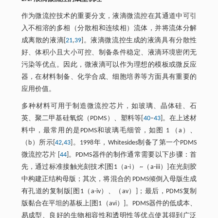
作为微流控技术的重要分支，液滴微流控在其通道中可引
入不相溶的多相（分散相和连续相）流体，并将流体分解
成离散的液滴[
21
,
39
]。液滴微流控生成的液滴具有分散性
好、体积小且大小可控、制备条件稳定、液滴环境密闭无
污染等优点。因此，微液滴可以作为理想的模板或微反应
器，在材料制备、化学合成、细胞培养等方面具有重要的
应用价值。
多种材料可用于制造微流控芯片，如玻璃、晶体硅、石
英、聚二甲基硅氧烷（PDMS）、塑料等[
40
–
43
]。在上述材
料中，最常用的是PDMS和玻璃毛细管，如图 1 （a）、
（b）所示[
42
,
43
]。1998年，Whitesides制备了第一个PDMS
微流控芯片 [
44
]。PDMS器件的制作通常需要以下步骤：首
先，通过标准接触光刻技术[图1（a-i） ~（a-iii）]在光刻胶
中构建正结构母版；其次，将混合的 PDMS倾倒入母版生成
有孔道的复制版[图1（a-iv）、（av）]；最后，PDMS复制
版黏合在平坦的基板上[图1（avi）]。PDMS器件的低成本、
易成型、良好的生物相容性和透明性等优点使其得到广泛