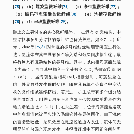
[
75
]；（b）螺旋型微纤维[
76
]；（c）条带型微纤维[
77
]；
（d）编码型海藻酸盐微纤维[
78
]；（e）沟槽型微纤维
[
78
]；（f）串珠型微纤维[
79
]。
除上文主要讨论的实心微纤维外，一些具有核-壳结构、中
空结构和多组分结构的微纤维也备受关注。如图7（a）所
示，Zhao等[
75
,
81
]对常规的微纤维纺丝毛细管装置进行改
进，使流体在其中具有多个输入端和分层同步输出端，最
终得到具有复杂结构的微纤维。其中，以内相海藻酸盐通
道为基础，再向其中插入一个或数个 CaC
毛细管通道[图
l2
7（a-i）]。当海藻酸盐相与CaCl
相接触时，海藻酸盐在
2
内、外界面处发生瞬时交联，随后具有单个或多个中空结
构的微纤维被连续挤出。若想进一步生成带有多个组分结
构的微纤维，则需要用多管道毛细管代替原始单通道作为
输入端通道[图7（a-ii）]，在此过程中，位于海藻酸盐溶液
中的多相流体被同步注入毛细管并在原位固化。由于流体
的雷诺数较低，层流效应在微流控通道内发生，流体间无
明显的扩散混合现象发生，使得微纤维中不同组分间的界