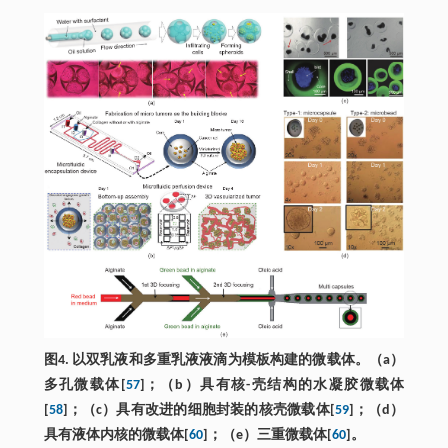
图4. 以双乳液和多重乳液液滴为模板构建的微载体。（a）
多孔微载体[
57
]；（b）具有核-壳结构的水凝胶微载体
[
58
]；（c）具有改进的细胞封装的核壳微载体[
59
]；（d）
具有液体内核的微载体[
60
]；（e）三重微载体[
60
]。