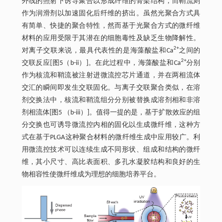
外线的照射下诱导聚合以形成纤维的骨架结构，而鞘流则
作为润滑剂以加速固化后纤维的挤出。虽然光聚合方式具
有简单、快捷的聚合特性，然而基于光聚合方式的微纤维
材料的应用受限于其潜在的细胞毒性及缺乏生物降解性。
2+
对离子交联来说，最具代表性的是海藻酸盐和Ca
之间的
2+
交联反应[图5（b-ii）]。在此过程中，海藻酸盐和Ca
分别
作为核流和鞘流被注射进微流控芯片通道，并在两相流体
交汇的瞬间即发生交联固化。与离子交联聚合类似，在溶
剂交换法中，核流和鞘流组分分别被替换成溶剂相和非溶
剂相流体[图5 （b-iii）]。值得一提的是，基于扩散效应的组
分交换也可诱导微流控内相的固化以生成微纤维，这种方
式在基于PLGA这种聚合材料的微纤维生成中应用较广。利
用微流控技术可以连续生成不同形状、组成和结构的微纤
维，其小尺寸、高比表面积、多孔水凝胶结构和良好的生
物相容性使微纤维成为理想的细胞培养平台。