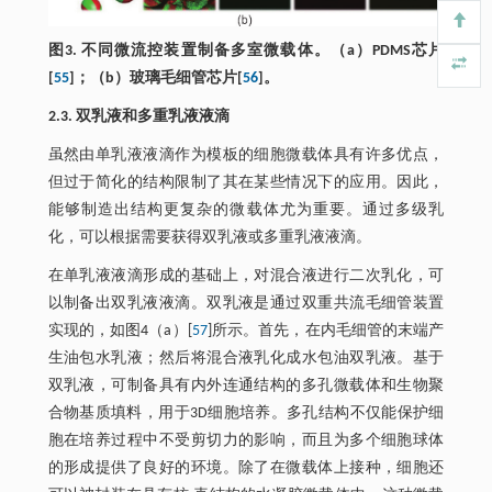
图3. 不同微流控装置制备多室微载体。（a）PDMS芯片
[
55
]；（b）玻璃毛细管芯片[
56
]。
2.3. 双乳液和多重乳液液滴
虽然由单乳液液滴作为模板的细胞微载体具有许多优点，
但过于简化的结构限制了其在某些情况下的应用。因此，
能够制造出结构更复杂的微载体尤为重要。通过多级乳
化，可以根据需要获得双乳液或多重乳液液滴。
在单乳液液滴形成的基础上，对混合液进行二次乳化，可
以制备出双乳液液滴。双乳液是通过双重共流毛细管装置
实现的，如图4（a）[
57
]所示。首先，在内毛细管的末端产
生油包水乳液；然后将混合液乳化成水包油双乳液。基于
双乳液，可制备具有内外连通结构的多孔微载体和生物聚
合物基质填料，用于3D细胞培养。多孔结构不仅能保护细
胞在培养过程中不受剪切力的影响，而且为多个细胞球体
的形成提供了良好的环境。除了在微载体上接种，细胞还