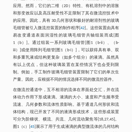
应用。然而，它们的二维（2D）特性、有机溶剂中的溶胀
和形变效应以及高压耐受性不足限制了其在微流控技术中
的应用。因此，具有 3D几何形状和极好的耐溶剂性的玻璃
毛细管被引入微流控装置的制作程序[
42
]。这些装置由具有
易改变通道表面润湿性的玻璃毛细管共轴组装而成[图
1（b）]。通过组装一系列玻璃毛细管[图1（b-ii）、（b-
iii）]或使用阵列毛细管[图1（b-i）]，可以获得具有单、双
和多重乳液或结构更复杂（如多个组分）的液滴。虽然具
有以上优点，但这种玻璃装置在某些情况下也会受到限
制。例如，手工制作玻璃毛细管装置限制了它们的单次生
产量。因此，应根据不同的情况选择不同的微流控器件。
在微流控通道中，互不相溶的流体在界面处交汇，并在流
体动力作用下形成液滴。液滴的大小、速度和产生频率受
流速、几何参数和流体性质影响。基于通道几何形状和流
体结构，现已开发了不同的液滴形成技术，这些形成装置
可分为阶梯状、横流、共流、几何流动聚焦等[18,27,45]。
图1（c）[
45
]展示了用于生成液滴的典型微流体的几何结构