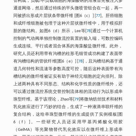
管构成，负载/不负载细胞的海藻酸钠的溶液首先被注入多
通道网络，然后通过特殊的平头微喷管组合在一起，再一
同被挤出形成片层状条带微纤维 [图6（c）] [
77
]。肝癌细胞
和成纤维细胞被包埋于这种片层状微纤维中，用于模拟肝
脏的微结构。如图6（d）所示，Lee等[
78
]通过一个计算机
控制的气动阀单独控制微流控装置的输入端，可数控编码
生成连续、平行或者混合体系的海藻酸盐微纤维。此外，
研究人员还利用带有沟槽的柱形毛细管成功构建了表面带
有沟槽结构的管状纤维[图6（e）] [
78
]，且沟槽结构基于通
道几何特性和流速等参数高度可控，随后这种表面带有沟
槽结构的微纤维被证实有助于神经元细胞的定向排列。除
上述两种具有不同形态、结构和化学性质的微纤维外，还
可以通过微流控系统交替控制流体相的流动行为以形成串
珠型纤维。基于该理论，Zhao等[
79
]将微纳纺丝技术和材料
乳化效应进行了巧妙的结合，生成了一种液滴串联纤维的
复合结构，这给串珠型微纤维的生成提供了实例模板[图
6（f）]。一些研究人员还采用甲基丙烯酸化明胶
（GelMA）等光聚物替代乳化效应以在微纤维上形成串