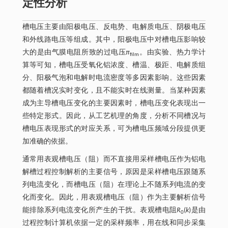
定性分析
槽电压主要由阳极电压、反电势、电解质电压、阴极电压
和外线路电压等组成。其中，阳极电压中对槽电压影响较
大的是由气膜电阻所致的过电压
π
。由实验、热力学计
film
算等可知，槽电压受氧化铝浓度、槽温、极距、电解质组
分、阳极气泡和电解时电流密度等多因素影响。这些因素
都随着槽况实时变化，且不能实时在线测量。当某种因素
成为主导槽电压变化的主要因素时，槽电压变化表现出一
些特定形式。因此，从工艺机理的角度，分析不同槽况与
槽电压表现形式的对应关系，可为槽电压频域分段提供更
加准确的依据。
通常用表观槽电压（阻）而不直接用采样槽电压作为铝电
解槽过程控制解析的主要信号，原因是采样槽电压跟随系
列电流变化，而槽电压（阻）在理论上不随系列电流的变
化而变化。因此，用表观槽电压（阻）作为主要解析信号
能排除系列电流变化所产生的干扰。表观槽电阻
R
(
k
)是由
0
过程控制计算机依据一定的采样频率，用在线和同步采集