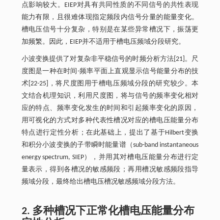
点影响较大。EIEP对具有共同性质的不同信号的共性表现
能力有限，且很难体现指定频段内信号分量的能量变化。
槽电压信号十分复杂，特别是在某些异常槽况下，振荡更
加频繁。因此，EIEP并不适用于槽电压频域分段研究。
小波变换提供了对复杂非平稳信号的时频分析方法[21]。尺
度图是一种在时间-频率平面上直观显示信号能量分布的技
术[22-25]，将尺度图用于槽电压频域分段的研究较少。本
文结合机理知识，利用尺度图，将与信号的频率变化相对
应的特点、频率变化发生的时间和引起频率变化的原因，
用可视化的方式对多种代表性槽况对应的槽电压能量分布
特点进行定性分析；在此基础上，提出了基于Hilbert变换
和积分小波变换的子带瞬时能量谱（sub-band instantaneous
energy spectrum, SIEP），并用其对槽电压能量分布进行定
量表示，得到各槽况的敏感频段；再用槽况敏感频段指导
频域分段，最终给出槽电压槽况敏感频域分段方法。
2. 多种槽况下正常化槽电压能量分布