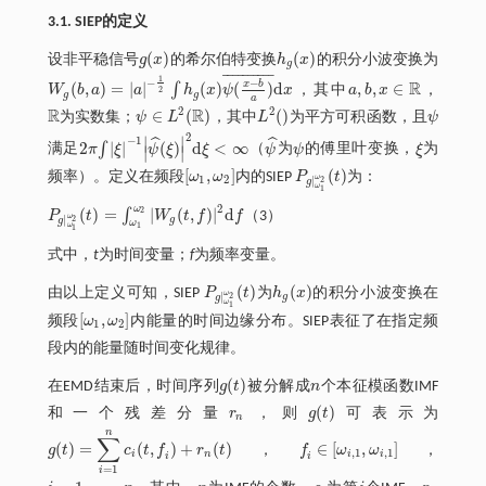
3.1. SIEP的定义
(
)
(
)
设非平稳信号
g
x
的希尔伯特变换
h
x
的积分小波变换为
g
(
x
)
h
g
(
x
)
g
¯
¯
¯
¯
¯
¯
¯
¯
¯
¯
1
−
−
x
b
R
(
,
)
=
|
|
(
)
(
)
d
,
,
∈
∫
W
b
a
a
h
x
ψ
x
，其中
a
b
x
，
W
g
(
b
,
a
)
=
a
-
1
2
∫
h
g
(
x
)
ψ
(
x
-
b
a
)
¯
d
x
2
a
,
b
,
x
∈
R
g
g
a
2
2
R
R
∈
(
)
(
)
为实数集；
ψ
L
，其中
L
为平方可积函数，且
ψ
R
L
2
(
)
ψ
ψ
∈
L
2
(
R
)
2
∣
∣
−
1
ˆ
ˆ
2
|
|
(
)
d
<
∞
∫
满足
π
ξ
ψ
ξ
ξ
（
ψ
为
ψ
的傅里叶变换，
ξ
为
∣
∣
2
π
∫
ξ
-
1
ψ
(
ξ
)
2
d
ξ
<
∞
ψ
ψ
ξ
[
,
]
(
)
频率）。定义在频段
ω
ω
内的SIEP
P
t
为：
[
ω
1
,
ω
2
]
P
g
|
ω
1
ω
2
(
t
)
ω
1
2
|
2
g
ω
1
2
ω
(
)
=
|
(
,
)
|
d
2
∫
P
t
W
t
f
f
（3）
P
g
|
ω
1
ω
2
(
t
)
=
∫
ω
1
ω
2
W
g
(
t
,
f
)
2
d
f
ω
|
2
g
g
ω
1
ω
1
式中，
t
为时间变量；
f
为频率变量。
(
)
(
)
由以上定义可知，SIEP
P
t
为
h
x
的积分小波变换在
P
g
|
ω
1
ω
2
(
t
)
h
g
(
x
)
ω
|
2
g
g
ω
1
[
,
]
频段
ω
ω
内能量的时间边缘分布。SIEP表征了在指定频
[
ω
1
,
ω
2
]
1
2
段内的能量随时间变化规律。
(
)
在EMD结束后，时间序列
g
t
被分解成
n
个本征模函数IMF
g
(
t
)
n
(
)
和一个残差分量
r
，则
g
t
可表示为
r
n
g
(
t
)
n
n
∑
(
)
=
(
,
)
+
(
)
∈
[
,
]
g
t
c
t
f
r
t
，
f
ω
ω
，
g
(
t
)
=
∑
i
=
1
n
c
i
(
t
,
f
)
+
r
n
(
t
)
f
∈
ω
i
,
1
,
ω
i
,
1
,
1
,
1
i
n
i
i
i
i
=
1
i