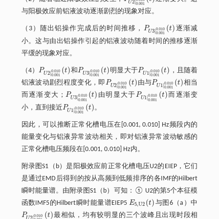
P
U
2
|
0.001
0.010
(
t
)
2
|
U
0.001
与阳极效应前铝液波动逐渐剧烈的现象对应。
(
)
（3）随出铝操作完成后的时间推移，
P
t
逐渐减
P
U
3
|
0.001
0.010
(
t
)
0.010
3
|
U
0.001
小。这与由出铝操作引起的铝液波动随着时间的推移逐渐
平缓的现象对应。
(
)
(
)
(
)
（4）
P
t
和
P
t
明显大于
P
t
，且随着
P
U
2
|
0.001
0.010
P
U
(
3
t
)
|
0.001
0.010
(
t
)
P
U
1
|
0.001
0.010
(
t
)
0.010
0.010
0.010
2
|
3
|
1
|
U
U
U
0.001
0.001
0.001
(
)
(
)
铝液波动剧烈程度变化，即
P
t
由与
P
t
相当
P
U
2
|
0.001
0.010
(
P
t
U
)
1
|
0.001
0.010
(
t
)
0.010
0.010
2
|
1
|
U
U
0.001
0.001
(
)
(
)
而逐渐变大；
P
t
由明显大于
P
t
而逐渐变
P
U
3
|
0.001
0.010
(
t
)
P
U
1
|
0.001
0.010
(
t
)
0.010
0.010
3
|
1
|
U
U
0.001
0.001
(
)
小，直到接近
P
t
。
P
U
1
|
0.001
0.010
(
t
)
0.010
1
|
U
0.001
因此，可以推断正常化槽电压在[0.001, 0.010] Hz频段内的
能量变化与铝液异常波动相关，即对铝液异常波动敏感的
正常化槽电压频段在[0.001, 0.010] Hz内。
附录图S1（b）是阳极效应前正常化槽电压U2的EIEP，它们
是通过EMD后得到的按从高频到低频排序的各IMF的Hilbert
瞬时能量谱。由附录图S1（b）可知：① U2的第5个本征模
(
)
函数IMF5的Hilbert瞬时能量谱EIEP5
E
t
与图6（a）中
E
5
,
U
2
(
t
)
5
,
U
2
(
)
P
t
最相似，均有较明显的三个波峰且出现时段相
P
U
2
|
0.001
0.010
(
t
)
0.010
2
|
U