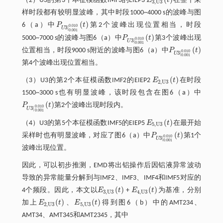
（2）U3的第3个本征模函数IMF3的EIEP3
E
t
在整个采
E
3
,
U
3
(
t
)
3
,
U
3
样时段都有较明显波峰，其中时段1000~4000 s的波峰与图
(
)
6（a）中
P
t
第2个波峰出现位置相当，时段
P
U
3
|
0.001
0.010
(
t
)
0.010
3
|
U
0.001
(
)
5000~7000 s的波峰与图6（a）中
P
t
第3个波峰出现
P
U
3
|
0.001
0.010
(
t
)
0.010
3
|
U
0.001
(
)
位置相当，时段9000 s附近的波峰与图6（a）中
P
t
P
U
3
|
0.001
0.010
(
t
)
0.010
3
|
U
0.001
第4个波峰出现位置相当。
(
)
（3）U3的第2个本征模函数IMF2的EIEP2
E
t
在时段
E
2
,
U
3
(
t
)
2
,
U
3
1500~3000 s也有明显波峰，该时段包含在图6（a）中
(
)
P
t
第2个波峰出现时段内。
P
U
3
0.001
0.010
(
t
)
0.010
3
|
U
0.001
(
)
（4）U3的第5个本征模函数IMF5的EIEP5
E
t
在最开始
E
5
,
U
3
(
t
)
5
,
U
3
(
)
采样时也有明显波峰，对应了图6（a）中
P
t
第1个
P
U
3
|
0.001
0.010
(
t
)
0.010
3
|
U
0.001
波峰出现位置。
因此，可以初步推测，EMD将出铝操作后因铝液异常波动
导致的异常能量分解到与IMF2、IMF3、IMF4和IMF5对应的
(
)
(
)
4个频段。因此，本文以
E
t
+
E
t
为基准，分别
E
3
,
U
3
(
t
)
E
4
,
U
3
(
t
)
3
,
U
3
4
,
U
3
(
)
(
)
加上
E
t
、
E
t
得到图6（b）中的AMT234、
E
2
,
U
3
(
t
)
E
5
,
U
3
(
t
)
2
,
U
3
5
,
U
3
AMT34、AMT345和AMT2345，其中