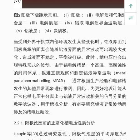
图2
阳极下极距示意图。（i）阳极；（ii）电解质和气泡混
合层；（iii）电解质层；（iv）铝液-电解质界面波动层；
（v）铝液层；（vi）炭阴极。
当受到外界干扰或内部环境发生某些变化时，铝液界面到
阳极底掌的距离会随着铝液界面的异常波动而出现较大变
化，造成液面不稳定，平衡被打破。此时，槽电压也会出
现特殊形式的波动。由于铝电解槽是一个高温、高腐蚀性
的封闭体系，很难直接观察和测定铝液异常波动（metal
pad abnormal rolling, MPAR），通常根据生产经验和电解槽
发生的其他异常现象进行推测。因此，为更好地设计能从
正常化槽电压中分离出与铝液异常波动相关的信号分量的
数字滤波器，用于槽况分析，有必要研究铝液异常波动所
涉及的槽电压频段。
2.2.1. 阳极效应前的正常化槽电压性质分析
Haupin等[33]通过研究发现，阳极气泡层的平均厚度为5