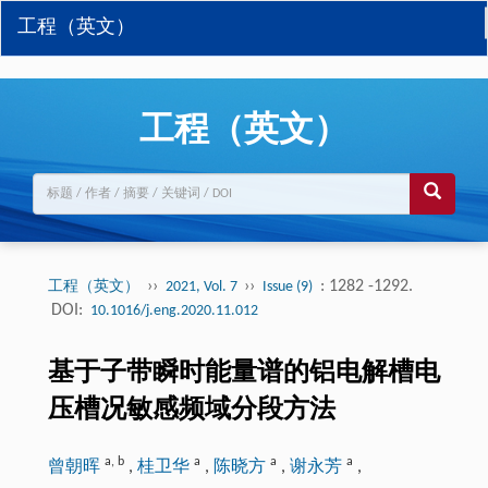
工程（英文）
工程（英文）
››
››
: 1282 -1292.
工程（英文）
2021, Vol. 7
Issue (9)
DOI:
10.1016/j.eng.2020.11.012
基于子带瞬时能量谱的铝电解槽电
压槽况敏感频域分段方法
a
,
b
a
a
a
曾朝晖
,
桂卫华
,
陈晓方
,
谢永芳
,