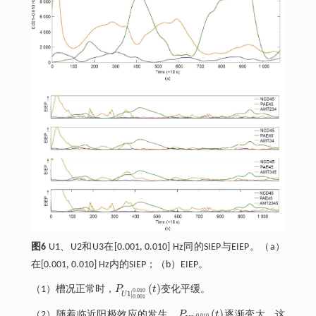
图6
U1、U2和U3在[0.001, 0.010] Hz同的SIEP与EIEP。（a）
在[0.001, 0.010] Hz内的SIEP；（b）EIEP。
(
)
（1）槽况正常时，
P
t
变化平缓。
P
U
1
|
0.001
0.010
(
t
)
0.010
1
|
U
0.001
(
)
（2）随着临近阳极效应的发生，
P
t
逐渐变大。这
0.010