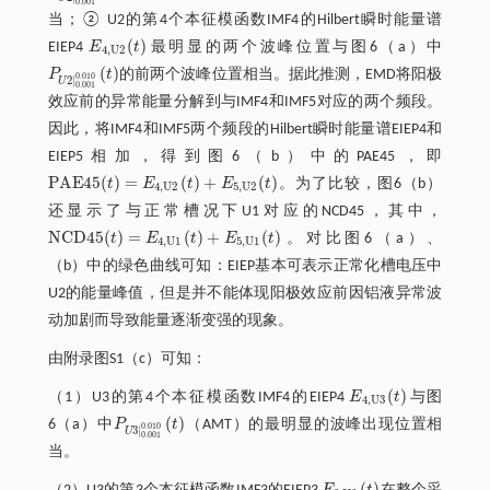
0.001
当；② U2的第4个本征模函数IMF4的Hilbert瞬时能量谱
(
)
EIEP4
E
t
最明显的两个波峰位置与图6（a）中
E
4
,
U
2
(
t
)
4
,
U
2
(
)
P
t
的前两个波峰位置相当。据此推测，EMD将阳极
P
U
2
|
0.001
0.010
(
t
)
0.010
2
|
U
0.001
效应前的异常能量分解到与IMF4和IMF5对应的两个频段。
因此，将IMF4和IMF5两个频段的Hilbert瞬时能量谱EIEP4和
EIEP5相加，得到图6（b）中的PAE45，即
P
A
E
45
(
)
=
(
)
+
(
)
t
E
t
E
t
。为了比较，图6（b）
P
A
E
45
(
t
)
=
E
4
,
U
2
(
t
)
+
E
5
,
U
2
(
t
)
4
,
U
2
5
,
U
2
还显示了与正常槽况下U1对应的NCD45，其中，
N
C
D
45
(
)
=
(
)
+
(
)
t
E
t
E
t
。对比图6（a）、
N
C
D
45
(
t
)
=
E
4
,
U
1
(
t
)
+
E
5
,
U
1
(
t
)
4
,
U
1
5
,
U
1
（b）中的绿色曲线可知：EIEP基本可表示正常化槽电压中
U2的能量峰值，但是并不能体现阳极效应前因铝液异常波
动加剧而导致能量逐渐变强的现象。
由附录图S1（c）可知：
(
)
（1）U3的第4个本征模函数IMF4的EIEP4
E
t
与图
E
4
,
U
3
(
t
)
4
,
U
3
(
)
6（a）中
P
t
（AMT）的最明显的波峰出现位置相
P
U
3
|
0.001
0.010
(
t
)
0.010
3
|
U
0.001
当。
(
)