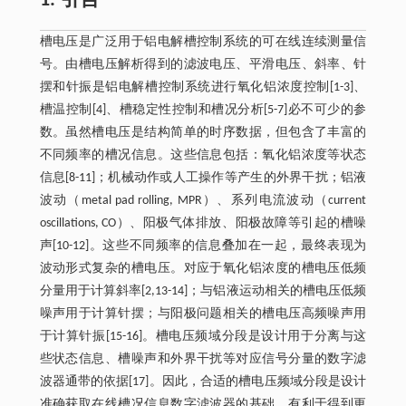
1. 引言
槽电压是广泛用于铝电解槽控制系统的可在线连续测量信
号。由槽电压解析得到的滤波电压、平滑电压、斜率、针
摆和针振是铝电解槽控制系统进行氧化铝浓度控制[1-3]、
槽温控制[4]、槽稳定性控制和槽况分析[5-7]必不可少的参
数。虽然槽电压是结构简单的时序数据，但包含了丰富的
不同频率的槽况信息。这些信息包括：氧化铝浓度等状态
信息[8-11]；机械动作或人工操作等产生的外界干扰；铝液
波动（metal pad rolling, MPR）、系列电流波动（current
oscillations, CO）、阳极气体排放、阳极故障等引起的槽噪
声[10-12]。这些不同频率的信息叠加在一起，最终表现为
波动形式复杂的槽电压。对应于氧化铝浓度的槽电压低频
分量用于计算斜率[2,13-14]；与铝液运动相关的槽电压低频
噪声用于计算针摆；与阳极问题相关的槽电压高频噪声用
于计算针振[15-16]。槽电压频域分段是设计用于分离与这
些状态信息、槽噪声和外界干扰等对应信号分量的数字滤
波器通带的依据[17]。因此，合适的槽电压频域分段是设计
准确获取在线槽况信息数字滤波器的基础，有利于得到更