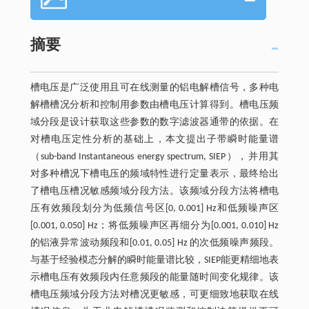
摘要
槽电压是广泛使用且可在线测量的铝电解槽信号，多种电
解槽槽况分析和控制用参数由槽电压计算得到。槽电压频
域分段是设计获取这些参数的数字滤波器通带的依据。在
对槽电压定性分析的基础上，本文提出子带瞬时能量谱
（sub-band Instantaneous energy spectrum, SIEP），并用其
对多种槽况下槽电压的频域特性进行定量表示，最终给出
了槽电压槽况敏感频域分段方法。该频域分段方法将槽电
压有效频段划分为低频信号区[0, 0.001] Hz和低频噪声区
[0.001, 0.050] Hz；将低频噪声区再细分为[0.001, 0.010] Hz
的铝液异常波动频段和[0.01, 0.05] Hz 的次低频噪声频段。
与基于经验模态分解的瞬时能量谱比较，SIEP能更精细地表
示槽电压有效频段内任意频段的能量随时间变化规律。该
槽电压频域分段方法对槽况更敏感，可更细致地获取在线