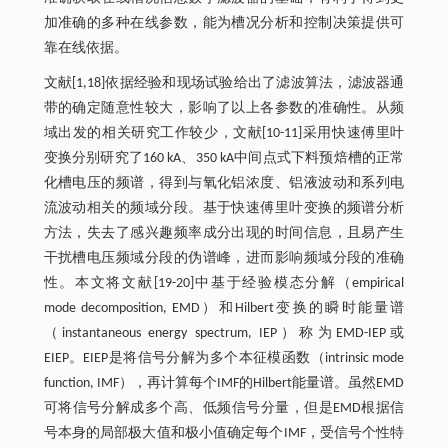
加准确的多种在线参数，能为槽况分析和控制决策提供可
靠在线依据。
文献[1,18]依据经验和现场试验给出了滤波算法，滤波器通
带的确定随意性较大，影响了以上各参数的准确性。从频
域出发的相关研究工作较少，文献[10-11]采用快速傅里叶
变换分别研究了160 kA、350 kA中间点式下料预焙槽的正常
化槽电压的频谱，得到与氧化铝浓度、铝液波动和系列电
流波动相关的频域分段。基于快速傅里叶变换的频谱分析
方法，失去了感兴趣频率成分出现的时间信息，且易产生
干扰槽电压频域分段的伪谱峰，进而影响频域分段的准确
性。本文将文献[19-20]中基于经验模态分解（empirical
mode decomposition, EMD）和Hilbert变换的瞬时能量谱
（instantaneous energy spectrum, IEP）称为EMD-IEP或
EIEP。EIEP是将信号分解为多个本征模函数（intrinsic mode
function, IMF），再计算每个IMF的Hilbert能量谱。虽然EMD
可将信号分解成多个高、低频信号分量，但是EMD根据信
号本身的局部极大值和极小值确定每个IMF，受信号个性特