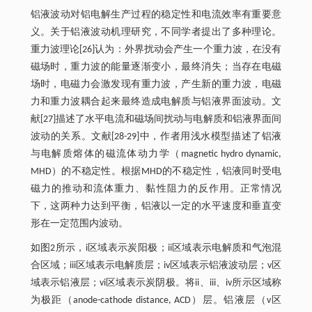
铝液波动对铝电解生产过程的稳定性和电流效率有重要意
义。关于铝液波动机理研究，不同学者提出了多种理论。
重力波理论[26]认为：外界扰动会产生一个重力波，在没有
磁场时，重力波的能量逐渐变小，最终消失；当存在电磁
场时，电磁力会激发现有重力波，产生新的重力波，电磁
力和重力波耦合起来最终造成电解质与铝液界面波动。文
献[27]描述了水平电流和磁场间扰动与电解质和铝液界面间
波动的关系。文献[28-29]中，作者用浅水模型描述了铝液
与电解质熔体的磁流体动力学（magnetic hydro dynamic,
MHD）的不稳定性。根据MHD的不稳定性，铝液同时受电
磁力的推动和流体重力、黏性阻力的反作用。正常情况
下，这两种力达到平衡，铝液以一定的水平速度和垂直变
形在一定范围内波动。
如图2所示，i区域表示炭阳极；ii区域表示电解质和气泡混
合区域；iii区域表示电解质层；iv区域表示铝液波动层；v区
域表示铝液层；vi区域表示炭阴极。将ii、iii、iv所示区域称
为极距（anode-cathode distance, ACD）层。铝液层（v区