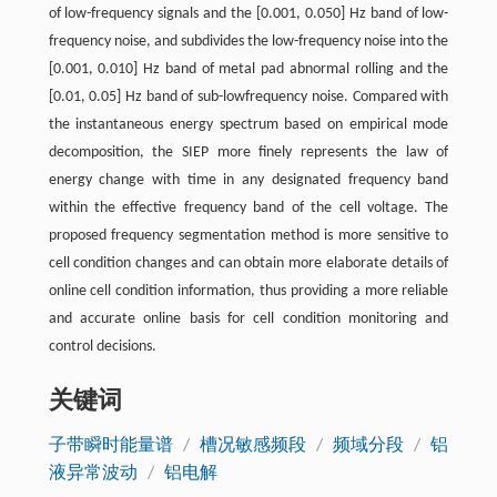
of low-frequency signals and the [0.001, 0.050] Hz band of low-
frequency noise, and subdivides the low-frequency noise into the
[0.001, 0.010] Hz band of metal pad abnormal rolling and the
[0.01, 0.05] Hz band of sub-lowfrequency noise. Compared with
the instantaneous energy spectrum based on empirical mode
decomposition, the SIEP more finely represents the law of
energy change with time in any designated frequency band
within the effective frequency band of the cell voltage. The
proposed frequency segmentation method is more sensitive to
cell condition changes and can obtain more elaborate details of
online cell condition information, thus providing a more reliable
and accurate online basis for cell condition monitoring and
control decisions.
关键词
子带瞬时能量谱
/
槽况敏感频段
/
频域分段
/
铝
液异常波动
/
铝电解