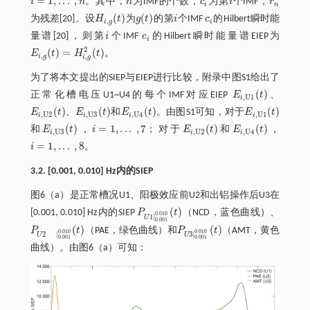
=
1
,
.
.
.
,
i
n
。其中，
n
为IMF的个数，
c
为第
i
个IMF，
r
i
=
1
,
.
.
.
,
n
n
c
i
i
r
n
i
n
(
)
(
)
为残差[20]。设
H
t
为
g
t
的第
i
个IMF
c
的Hilbert瞬时能
H
i
,
g
(
t
)
g
(
t
)
i
c
i
,
i
g
i
量谱[20]，则第
i
个IMF
c
的Hilbert瞬时能量谱EIEP为
i
c
i
i
2
(
)
=
(
)
E
t
H
t
。
E
i
,
g
(
t
)
=
H
i
,
g
2
(
t
)
,
,
i
g
i
g
为了将本文提出的SIEP与EIEP进行比较，附录中图S1给出了
(
)
正常化槽电压U1~U4的每个IMF对应EIEP
E
t
、
E
i
,
U
1
(
t
)
,
U
1
i
(
)
(
)
(
)
(
)
E
t
、
E
t
和
E
t
。由图S1可知，对于
E
t
E
i
,
U
2
(
t
)
E
i
,
U
3
(
t
)
E
i
,
U
4
(
t
)
E
i
,
U
1
(
t
)
,
U
2
,
U
3
,
U
4
,
U
1
i
i
i
i
(
)
=
1
,
.
.
.
,
7
(
)
(
)
和
E
t
，
i
；对于
E
t
和
E
t
，
E
i
,
U
3
(
t
)
i
=
1
,
.
.
.
,
7
E
i
,
U
2
(
t
)
E
i
,
U
4
(
t
)
,
U
3
,
U
2
,
U
4
i
i
i
=
1
,
.
.
.
,
8
i
。
i
=
1
,
.
.
.
,
8
3.2. [0.001, 0.010] Hz内的SIEP
图6（a）是正常槽况U1、阳极效应前U2和出铝操作后U3在
(
)
[0.001, 0.010] Hz内的SIEP
P
t
（NCD，蓝色曲线）、
P
U
1
|
0.001
0.010
(
t
)
0.010
1
|
U
0.001
(
)
(
)
P
t
（PAE，绿色曲线）和
P
t
（AMT，黄色
P
U
2
|
0.001
0.010
(
t
)
P
U
3
|
0.001
0.010
(
t
)
0.010
0.010
2
|
3
|
U
U
0.001
0.001
曲线）。由图6（a）可知：