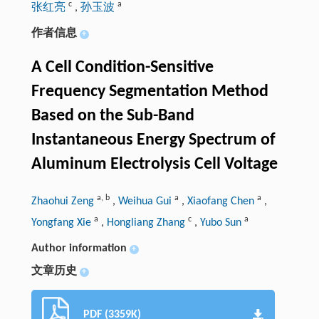
c
a
张红亮
,
孙玉波
作者信息
+
A Cell Condition-Sensitive
Frequency Segmentation Method
Based on the Sub-Band
Instantaneous Energy Spectrum of
Aluminum Electrolysis Cell Voltage
a
,
b
a
a
Zhaohui Zeng
,
Weihua Gui
,
Xiaofang Chen
,
a
c
a
Yongfang Xie
,
Hongliang Zhang
,
Yubo Sun
Author information
+
文章历史
+
PDF (3359K)