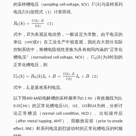
(
)
的采样槽电压（sampling cell voltage, SCV）
U
k
与采样系列
U
(
k
)
(
)
电流
I
k
按照式（1）计算而得。
I
(
k
)
(
)
−
U
k
B
(
)
=
R
k
（1）
R
0
(
k
)
=
U
(
k
)
-
B
I
(
k
)
0
(
)
I
k
式中，
B
为表观反电动势，一般设定为常数。由于电压的
B
单位（mV或V）在工业生产中较直观，因此在大部分实际
控制系统中，将槽电阻线性变换为具有相同内涵的“正常化
(
)
槽电压”（normalized cell voltage, NCV）。
U
k
为
k
时刻的
U
0
(
k
)
k
0
正常化槽电压，则
(
)
−
U
k
B
(
)
=
(
)
+
=
+
U
k
R
k
I
B
I
B
（2）
U
0
(
k
)
=
R
0
(
k
)
I
b
+
B
=
U
(
k
)
-
B
I
(
k
)
I
b
+
B
0
0
b
b
(
)
I
k
式中，
I
是基准系列电流。
I
b
b
以下用400 kA铝电解槽的采样频率为0.1 Hz（有效频段为[0,
0.05] Hz）的正常化槽电压U1、U2、U3和U4为例，分析讨
论正常槽况（normal cell condition, NCD）、出铝操作后
（after metal tapping, AMT）、阳极效应前（prior to anode
effect, PAE）和系列电流剧烈波动时的正常化槽电压的时频