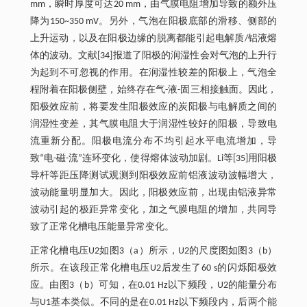
mm，瞬时厚度可达20 mm，由气膜电阻增加导致的额外压
降为150~350 mV。另外，气泡在阳极底部的滑移、侧部的
上升运动，以及在阳极边缘的脱离都能引起电解质/铝液熔
体的波动。文献[34]报道了阳极的润湿性会对气泡的上升行
为起到不可忽视的作用。在润湿性较差的阳极上，气泡全
程附着在阳极侧壁，始终存在气-液-固三相接触面。因此，
阳极效应前，将要发生阳极效应的炭阳极与电解质之间的
润湿性变差，其气膜电阻大于润湿性较好的阳极，导致电
流重新分配。阳极电流分布不均引起水平电流增加，导
致“电-磁-流”连环变化，使得熔体波动加剧。Li等[35]用阳极
导杆等距压降测试观测到阳极效应前铝液波动波幅增大，
波动能量明显加大。因此，阳极效应前，出现由铝液异常
波动引起的极距异常变化，加之气膜电阻的增加，共同导
致了正常化槽电压能量异常变化。
正常化槽电压U2如图3（a）所示，U2的尺度图如图3（b）
所示。在该段正常化槽电压U2后发生了60 s的闪烁阳极效
应。由图3（b）可知，在0.01 Hz以下频段，U2的能量分布
与U1基本类似。不同的是在0.01 Hz以下频段内，后两个能