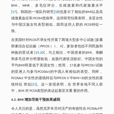
BMI 、WHR 、多毛症评分、生殖激素和代谢激素水平
[
17
]。韩国的一项队列研究[
18
]也显示了相似的BMI以及高
雄激素血症和 PCOM患病率。这些研究结果表明，东亚女性
与中国汉族女性表型相似，因而这些人群的 PCOS特征一
致。
在美国针对PCOS不孕女性开展了两项大型多中心试验 [多囊
卵巢综合征妊娠（PPCOS ） I 、II]，参加者包括不同民族和
种族的受试者 [
19
,
20
]，与之相比，中国患者的BMI、睾酮
和多毛症评分明显较低，血脂代谢状况较好。中国女性的
平均BMI明显低于美国女性；然而，17名参与PPCOS I试验
的亚洲人与参与PCOSAct的中国人有相似的表型。同样，
PCOSAct 中女性的基线特征与PPCOS II 中BMI<30的女性的基
线特征 类似[
21
]。这一发现表明，在 世界各地不同人群
中，BMI 对 PCOS表型的表达起着至关重 要的作用。
4.2. BMI 增加导致干预效果减弱
令人关注的是，虽然克罗米芬对活产的有效性在 PCOSAct中