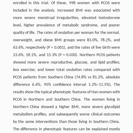
enrolled in this trial. Of these, 998 women with PCOS were
included in the analysis. Increased BMI was associated with
more severe menstrual irregularities, elevated testosterone
level, higher prevalence of metabolic syndrome, and poorer
quality of life. The rates of ovulation per woman for the normal,
overweight, and obese BMI groups were 83.0%, 78.2%, and
63.6%, respectively (
P
< 0.001), and the rates of live birth were
23.6%, 18.1%, and 15.3% (
P
= 0.030). Northern PCOS patients
showed more severe reproductive, glucose, and lipid profiles;
less exercise; and lower total ovulation rates compared with
PCOS patients from Southern China (74.8% vs 81.2%, absolute
difference 6.4%, 95% confidence interval 1.2%–11.5%). The
results show the typical phenotypic features of Han women with
PCOS in Northern and Southern China. The women living in
Northern China showed a higher BMI, more severe glycolipid
metabolism profiles, and subsequently worse clinical outcomes
by the same interventions than those living in Southern China.
The difference in phenotypic features can be explained mostly