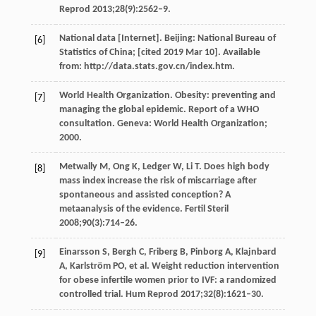
Reprod 2013;28(9):2562–9.
National data [Internet]. Beijing: National Bureau of
[6]
Statistics of China; [cited 2019 Mar 10]. Available
from: http://data.stats.gov.cn/index.htm.
World Health Organization. Obesity: preventing and
[7]
managing the global epidemic. Report of a WHO
consultation. Geneva: World Health Organization;
2000.
Metwally M, Ong K, Ledger W, Li T. Does high body
[8]
mass index increase the risk of miscarriage after
spontaneous and assisted conception? A
metaanalysis of the evidence. Fertil Steril
2008;90(3):714–26.
Einarsson S, Bergh C, Friberg B, Pinborg A, Klajnbard
[9]
A, Karlström PO, et al. Weight reduction intervention
for obese infertile women prior to IVF: a randomized
controlled trial. Hum Reprod 2017;32(8):1621–30.