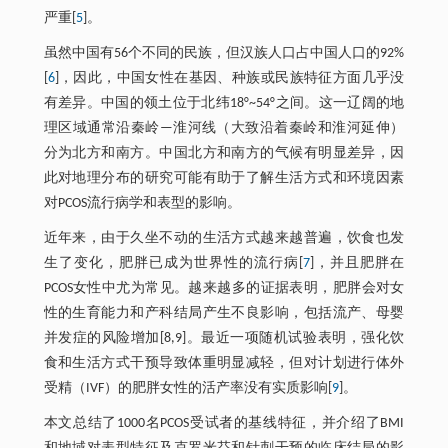
严重[
5
]。
虽然中国有56个不同的民族，但汉族人口占中国人口的92%
[
6
]，因此，中国女性在基因、种族或民族特征方面几乎没
有差异。中国的领土位于北纬18°~54°之间。这一辽阔的地
理区域通常沿秦岭—淮河线（大致沿着秦岭和淮河延伸）
分为北方和南方。中国北方和南方的气候有明显差异，因
此对地理分布的研究可能有助于了解生活方式和环境因素
对PCOS流行病学和表型的影响。
近年来，由于久坐不动的生活方式越来越普遍，饮食也发
生了变化，肥胖已成为世界性的流行病[
7
]，并且肥胖在
PCOS女性中尤为常见。越来越多的证据表明，肥胖会对女
性的生育能力和产科结局产生不良影响，包括流产、母婴
并发症的风险增加[8,9]。最近一项随机试验表明，强化饮
食和生活方式干预导致体重明显减轻，但对计划进行体外
受精（IVF）的肥胖女性的活产率没有实质影响[
9
]。
本文总结了1000名PCOS受试者的基线特征，并介绍了BMI