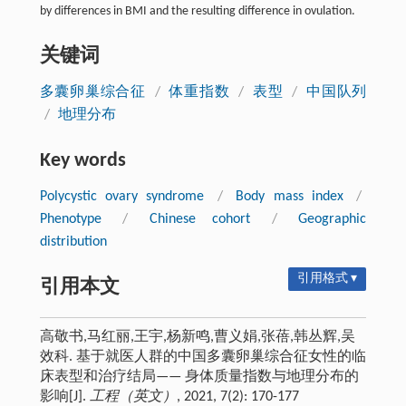
by differences in BMI and the resulting difference in ovulation.
关键词
多囊卵巢综合征
/
体重指数
/
表型
/
中国队列
/
地理分布
Key words
Polycystic ovary syndrome
/
Body mass index
/
Phenotype
/
Chinese cohort
/
Geographic
distribution
引用格式 ▾
引用本文
高敬书,马红丽,王宇,杨新鸣,曹义娟,张蓓,韩丛辉,吴
效科. 基于就医人群的中国多囊卵巢综合征女性的临
床表型和治疗结局—— 身体质量指数与地理分布的
影响[J].
工程（英文）
, 2021, 7(2): 170-177