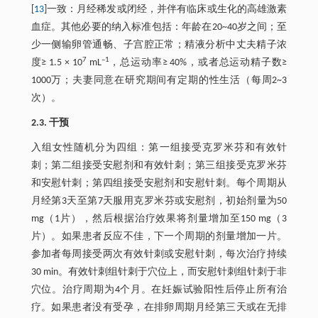
[
13
]一致：月经稀发或闭经，并伴有临床或生化的高雄激素
血症。其他必要的纳入标准包括：年龄在20~40岁之间；至
少一侧输卵管通畅、子宫腔正常；精液分析中丈夫精子浓
7
–1
度≥ 1.5 × 10
mL
，总运动率≥ 40%，或者总运动精子数≥
1000万；夫妻同意在研究期间有定期的性生活（每周2~3
次）。
2.3. 干预
入组女性随机分为四组：第一组接受克罗米芬和有效针
刺；第二组接受安慰剂和有效针刺；第三组接受克罗米芬
和安慰针刺；第四组接受安慰剂和安慰针刺。每个周期从
月经第3天至第7天服用克罗米芬或安慰剂，初始剂量为50
mg（1片），然后根据治疗效果将剂量增加至150 mg（3
片）。如果患者反应不佳，下一个周期的剂量增加一片。
参加者每周接受两次有效针刺或安慰针刺，每次治疗持续
30 min。有效针刺组针刺于穴位上，而安慰针刺组针刺于非
穴位。治疗周期为4个月。在妊娠试验阳性后停止所有治
疗。如果患者没有受孕，在排卵周期月经第三天或在无排