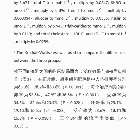
–1
by 3.671; total T to nmol∙ L
, multiply by 0.0347; SHBG to
–1
–1
nmol∙L
, multiply by 8.896; free T to nmol∙L
, multiply by
–1
0.0000347; glucose to mmol∙L
, multiply by 0.0555; insulin to
–1
–1
pmol∙L
, multiply by 6.945; triglycerides to mmol∙L
, multiply
–1
by 0.0113; and total cholesterol, HDL-C, and LDL-C to mmol∙L
, multiply by 0.0259.
a
The Kruskal–Wallis test was used to compare the differences
between the three groups.
就不同BMI组之间的临床结局而言，治疗效果与BMI呈负相
关（表3）。在正常组、超重组和肥胖组中人均排卵率分别
为83.0%、78.2%和63.6%（
P
< 0.001）；每个治疗周期的排
卵率为52.6%、47.9%和36.6%（
P
< 0.001）；受孕率为
34.6%、32.4%和23.9%（
P
= 0.028）；妊娠率为25.1%、
19.1%和16.5%（
P
= 0.023）；活产率为 23.6%、18.1%和
15.3%（
P
= 0.030）。三个BMI组的流产率类似（
P
>
0.05）。
–