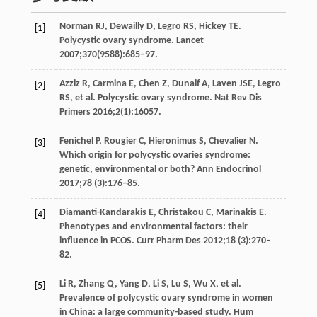
Norman RJ, Dewailly D, Legro RS, Hickey TE.
[1]
Polycystic ovary syndrome. Lancet
2007;370(9588):685–97.
Azziz R, Carmina E, Chen Z, Dunaif A, Laven JSE, Legro
[2]
RS, et al. Polycystic ovary syndrome. Nat Rev Dis
Primers 2016;2(1):16057.
Fenichel P, Rougier C, Hieronimus S, Chevalier N.
[3]
Which origin for polycystic ovaries syndrome:
genetic, environmental or both? Ann Endocrinol
2017;78 (3):176–85.
Diamanti-Kandarakis E, Christakou C, Marinakis E.
[4]
Phenotypes and environmental factors: their
influence in PCOS. Curr Pharm Des 2012;18 (3):270–
82.
Li R, Zhang Q, Yang D, Li S, Lu S, Wu X, et al.
[5]
Prevalence of polycystic ovary syndrome in women
in China: a large community-based study. Hum