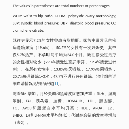
The values in parentheses are total numbers or percentages.
WHR: waist-to-hip ratio; PCOM: polycystic ovary morphology;
SBP: systolic blood pressure; DBP: diastolic blood pressure; CC:
clomiphene citrate.
既往史显示7.2%的女性曾患有脂肪肝。家族史最常见的疾
病是糖尿病（19.6%）。50.2%的女性有一次妊娠史，其中
仅5.7%活产。不孕时间平均为24.0个月。既往接受过治疗
的女性相对较少（29.4%接受过克罗米芬， 12.4%接受过针
刺）。在所有女性中，13.8%每天锻炼， 17.9%每周锻炼，
20.7%每月锻炼1~3次，47.7%不进行任何锻炼。治疗组的详
细血清情况见初始研究[
11
]。
随着BMI增加，月经失调和黑棘皮症愈加严重；血压、游离
睾酮、FAI、胰岛素、血糖、HOMA-IR、 LDL、胆固醇、
TG、APOB和脂蛋白水平均升高； HDL、APOA、E2、
SHBG、LH和LH/FSH水平均降低；代谢综合征的发生率增加
（表2）。