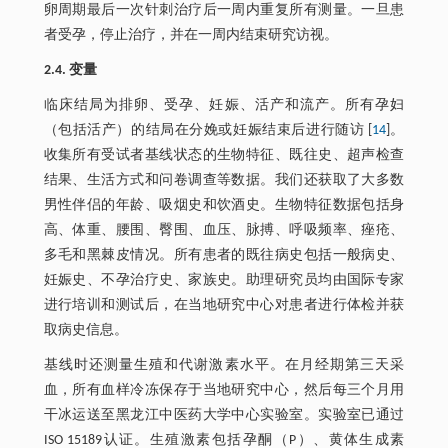
卵周期最后一次针刺治疗后一周内重复所有测量。一旦患
者受孕，停止治疗，并在一周内结束研究访视。
2.4. 变量
临床结局为排卵、受孕、妊娠、活产和流产。所有孕妇
（包括活产）的结局在分娩或妊娠结束后进行随访 [
14
]。
收集所有受试者基线状态的生物特征、既往史、超声检查
结果、生活方式和问卷调查等数据。我们还获取了大多数
男性伴侣的年龄、吸烟史和饮酒史。生物特征数据包括身
高、体重、腰围、臀围、血压、脉搏、呼吸频率、痤疮、
多毛和黑棘皮情况。所有患者的既往病史包括一般病史、
妊娠史、不孕治疗史、家族史。助理研究员均由国际专家
进行培训和测试后，在当地研究中心对患者进行体检并获
取病史信息。
基线时还测量生殖和代谢激素水平。在月经期第三天采
血，所有血样冷冻保存于当地研究中心，然后每三个月用
干冰运送至黑龙江中医药大学中心实验室。实验室已通过
ISO 15189认证。生殖激素包括孕酮（P）、黄体生成素