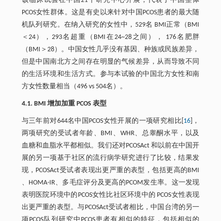
该临床试验在中国21个研究中心开展，代表了中国整体
PCOS女性群体。这是有史以来针对中国PCOS患者的最大随
机队列研究。在纳入研究的女性中，529名 BMI正常（BMI
＜24），293名超重（BMI在24~28之间）， 176名肥胖
（BMI＞28）。中国女性几乎没有基因、种族或民族差异，
但是中国南北方之间存在明显的气候差异，从而导致不同
的生活环境和生活方式。参与本试验的中国北方女性和南
方女性数量相当（496 vs 504名）。
4.1. BMI 增加加重 PCOS 表型
与三年前对644名中国PCOS女性开展的一项研究相比[
16
]，
两项研究的受试者年龄、BMI、WHR、总睾酮水平，以及
血糖和血脂水平都相似。我们还对PCOSAct 和以前在中国开
展的另一项基于社区的流行病学研究进行了比较，结果发
现，PCOSAct受试者表现出更严重的表型，包括更高的BMI
、HOMA-IR、多毛症评分及更高的PCOM发生率。这一发现
表明医院环境中的PCOS女性比社区环境中的 PCOS女性表现
出更严重的表型。与PCOSAct受试者相比，中国台湾的另一
项PCOS队列研究中PCOS患者有相似的特征，包括相似的