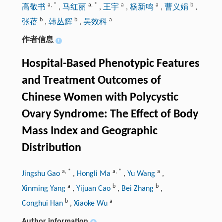
a
,
*
a
,
*
a
a
b
高敬书
,
马红丽
,
王宇
,
杨新鸣
,
曹义娟
,
b
b
a
张蓓
,
韩丛辉
,
吴效科
作者信息
+
Hospital-Based Phenotypic Features
and Treatment Outcomes of
Chinese Women with Polycystic
Ovary Syndrome: The Effect of Body
Mass Index and Geographic
Distribution
a
,
*
a
,
*
a
Jingshu Gao
,
Hongli Ma
,
Yu Wang
,
a
b
b
Xinming Yang
,
Yijuan Cao
,
Bei Zhang
,
b
a
Conghui Han
,
Xiaoke Wu
Author information