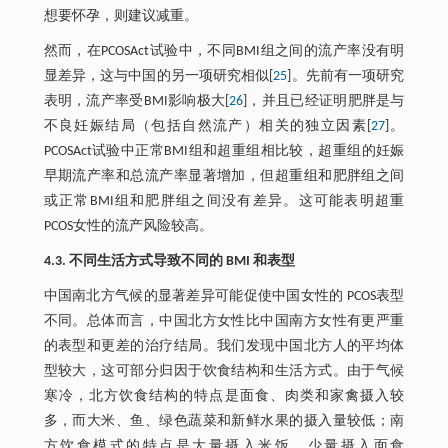
想要怀孕，则建议减重。
然而，在PCOSAct试验中，不同BMI组之间的流产率没有明
显差异，这与中国的另一项研究相似[
25
]。先前有一项研究
表明，流产率受BMI影响极大[
26
]，并且已经证明肥胖是与
不良妊娠结局（包括自然流产）相关的独立因素[
27
]。
PCOSAct试验中正常BMI组和超重组相比较，超重组的妊娠
早期流产率和总流产率显著增加，但超重组和肥胖组之间
或正常BMI组和肥胖组之间没有差异。这可能表明超重
PCOS女性的流产风险较高。
4.3. 不同生活方式导致不同的 BMI 和表型
中国南北方气候的显著差异可能促使中国女性的 PCOS表型
不同。总体而言，中国北方女性比中国南方女性有更严重
的表型和更差的治疗结局。我们发现中国北方人的平均体
型较大，这可部分归因于饮食结构和生活方式。由于气候
寒冷，北方饮食结构的特点是面食、肉类和家禽摄入较
多，而大米、鱼、绿色蔬菜和新鲜水果的摄入量较低；南
方饮食模式的特点是大量摄入米饭，少量摄入面食