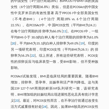
的中国女性（4个治疗周期28%）和PPCOS I中BMI<30的美国
女性（6个治疗周期36.8%）类似， 但是在PCOSAct的中国女
性中克罗米芬的有效性显著 高于PPCOS I中全部美国女性
（不考虑BMI）（4个治疗 周期28% vs. 6个治疗周期
22.5%）。在PCOSAct中，中 国PCOS女性（平均BMI为24.2）
在每个治疗周期的排 卵率为66.0% [
11
]。在PPCOS I中，一组
平均BMI小于 30.0的白种人每个治疗周期的排卵率为61.0%
[
20
]，平 均BMI为35.1的白种人排卵率为49.0% [
19
]。印度的
另 一项研究表明，印度PCOS女性（平均BMI为26.5）的 排
卵率为56.2% [
22
]。综上所述，所有这些研究表明， PCOS女
性的排卵反应与临床表型一致，受BMI影响， 但不受种族
影响。
PCOSAct试验发现，BMI是临床结局的重要因素。随着BMI
增加，排卵率、受孕率、妊娠率和活产率均降低。这与美
国239 127个IVF周期的鲜胚IVF队列研究一致，该研究表
明，BMI增加组的妊娠结局出现进展性恶化且具有统计学意
义[
23
]。最近，对PCOS女性而言，在不孕治疗前通过改变生
活方式减重很有好处[
24
]。因此，如果BMI较高的PCOS女性