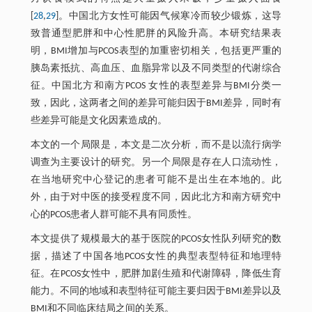
[
28
,
29
]。中国北方女性可能因气候寒冷而较少锻炼，这导
致普通型肥胖和中心性肥胖的风险升高。本研究结果表
明，BMI增加与PCOS表型的加重密切相关，包括更严重的
胰岛素抵抗、高血压、血脂异常以及不同类型的代谢综合
征。中国北方和南方PCOS 女性的表型差异与BMI分类一
致，因此，这两者之间的差异可能归因于BMI差异，同时有
些差异可能是文化因素造成的。
本文的一个局限是，本文是二次分析，而不是以流行病学
调查为主要设计的研究。另一个局限是存在人口流动性，
在当地研究中心登记的患者可能不是出生在本地的。此
外，由于对中医的接受程度不同，因此北方和南方研究中
心的PCOS患者人群可能不具有同质性。
本文提供了规模最大的基于医院的PCOS女性队列研究的数
据，描述了中国各地PCOS女性的典型表型特征和地理特
征。在PCOS女性中，肥胖加剧生殖和代谢障碍，降低生育
能力。不同的地域和表型特征可能主要归因于BMI差异以及
BMI和不同临床结局之间的关系。