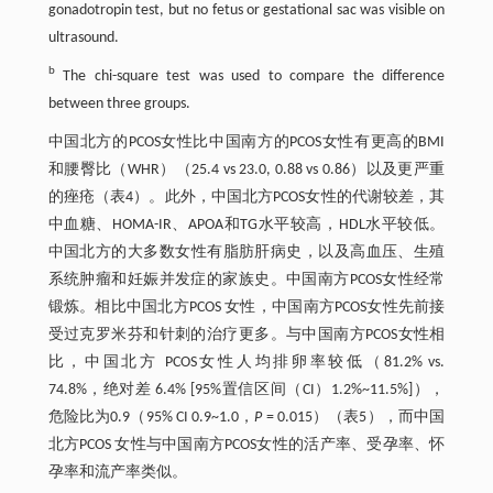
gonadotropin test, but no fetus or gestational sac was visible on
ultrasound.
b
The chi-square test was used to compare the difference
between three groups.
中国北方的PCOS女性比中国南方的PCOS女性有更高的BMI
和腰臀比（WHR）（25.4 vs 23.0, 0.88 vs 0.86）以及更严重
的痤疮（表4）。此外，中国北方PCOS女性的代谢较差，其
中血糖、HOMA-IR、APOA和TG水平较高，HDL水平较低。
中国北方的大多数女性有脂肪肝病史，以及高血压、生殖
系统肿瘤和妊娠并发症的家族史。中国南方PCOS女性经常
锻炼。相比中国北方PCOS 女性，中国南方PCOS女性先前接
受过克罗米芬和针刺的治疗更多。与中国南方PCOS女性相
比，中国北方 PCOS女性人均排卵率较低（81.2% vs.
74.8%，绝对差 6.4% [95%置信区间（CI）1.2%~11.5%]），
危险比为0.9（95% CI 0.9~1.0，
P
= 0.015）（表5），而中国
北方PCOS 女性与中国南方PCOS女性的活产率、受孕率、怀
孕率和流产率类似。