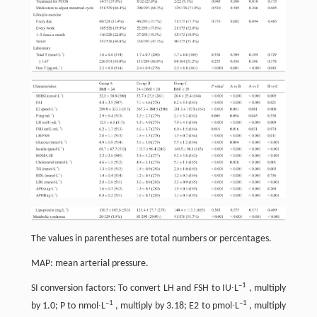
The values in parentheses are total numbers or percentages.
MAP: mean arterial pressure.
–1
SI conversion factors: To convert LH and FSH to IU∙L
, multiply
–1
–1
by 1.0; P to nmol∙L
, multiply by 3.18; E2 to pmol∙L
, multiply