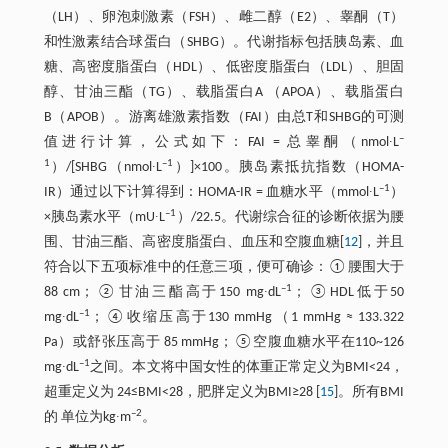
（LH）、卵泡刺激素（FSH）、雌二醇（E2）、睾酮（T）
和性激素结合球蛋白（SHBG）。代谢指标包括胰岛素、血
糖、高密度脂蛋白（HDL）、低密度脂蛋白（LDL）、胆固
醇、甘油三酯（TG）、载脂蛋白A （APOA）、载脂蛋白
B（APOB）。游离雄激素指数（FAI）由总T和SHBG的可测
–
值进行计算，公式如下：FAI = 总睾酮（nmol∙L
1
–1
）/[SHBG（nmol∙L
）]×100。胰岛素抵抗指数（HOMA-
–1
IR）通过以下计算得到：HOMA-IR = 血糖水平（mmol∙L
）
–1
×胰岛素水平（mU∙L
）/22.5。代谢综合征的诊断依据为腰
围、甘油三酯、高密度脂蛋白、血压和空腹血糖[
12
]，并且
符合以下五项标准中的任意三项，便可确诊：①腰围大于
–1
88 cm；②甘油三酯高于150 mg∙dL
；③HDL低于50
–1
mg∙dL
；④收缩压高于130 mmHg（1 mmHg ≈ 133.322
Pa）或舒张压高于 85 mmHg；⑤空腹血糖水平在110~126
–1
mg∙dL
之间。本文将中国女性的体重正常定义为BMI<24，
超重定义为 24≤BMI<28，肥胖定义为BMI≥28 [
15
]。所有BMI
–2
的 单位为kg∙m
。