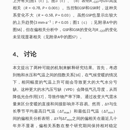
上升有关[图1（c）]。图3（c）、（d）表明
R
与GST高度
‒GST
相关（
R
= -0.78,
P
< 0.001）。当控制GSP和GSR时，这种关
系变化不大（
R
= -0.58,
P
= 0.03）。虽然GSP也显示出较大
‒1
的上升趋势[3 mm·a
；
P
< 0.05；图1（c）；见附录A中的
图S6]，但在偏相关分析中，GSP和GSR的变化与
R
的变化
‒GST
未呈现显著相关（见附录A中的图S7）。
4、 讨论
本文提出了两种可能的机制来解释研究结果。首先，考虑
到饱和水压和气温之间的指数关系[16]，在气候变暖的情况
下，相同幅度的气温上升可能会导致更大的大气水分亏
缺。这种更大的水汽压亏缺（VPD）会降低气孔导度，从而
降低光合作用[17]，导致作物产率下降。通过改变大气需水
量来区分变暖的直接和间接影响并不容易。然而，∆
Y
与生
长季节平均最高日气温（∆
T
）和最低日气温（∆
T
）
max
min
间的偏相关分析表明，∆
Y
与∆
T
之间的偏相关在最近几十
min
年并不显著，偏相关系数在整个研究期间保持相对稳定