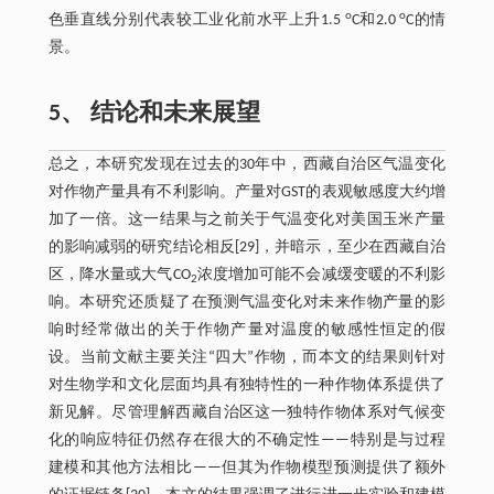
o
o
色垂直线分别代表较工业化前水平上升1.5
C和2.0
C的情
景。
5、 结论和未来展望
总之，本研究发现在过去的30年中，西藏自治区气温变化
对作物产量具有不利影响。产量对GST的表观敏感度大约增
加了一倍。这一结果与之前关于气温变化对美国玉米产量
的影响减弱的研究结论相反[29]，并暗示，至少在西藏自治
区，降水量或大气CO
浓度增加可能不会减缓变暖的不利影
2
响。本研究还质疑了在预测气温变化对未来作物产量的影
响时经常做出的关于作物产量对温度的敏感性恒定的假
设。当前文献主要关注“四大”作物，而本文的结果则针对
对生物学和文化层面均具有独特性的一种作物体系提供了
新见解。尽管理解西藏自治区这一独特作物体系对气候变
化的响应特征仍然存在很大的不确定性——特别是与过程
建模和其他方法相比——但其为作物模型预测提供了额外