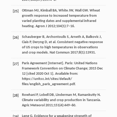
Ottman MJ, Kimball BA, White JW, Wall GW. Wheat
[25]
growth response to increased temperature from
varied planting dates and supplemental infrared
heating. Agron J 2012;104(1):7‒16.
Schauberger B, Archontoulis S, Arneth A, Balkovic J,
[26]
Ciais P, Deryng D, et al. Consistent negative response
of US crops to high temperatures in observations
and crop models. Nat Commun 2017;8(1):13931.
Paris Agreement [Internet]. Paris: United Nations
[27]
Framework Convention on Climate Change; 2015 Dec
12 [cited 2020 Oct 1]. Available from:
https://unfccc.int/sites/default/
ﬁles/english_paris_agreement.pdf.
Rowhani P, Lobell DB, Linderman M, Ramankutty N.
[28]
Climate variability and crop production in Tanzania.
Agric Meteorol 2011;151(4):449‒60.
Leng G. Evidence for a weakening strength of
[29]