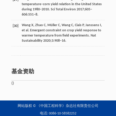
temperature‒corn yield relation in the United States
during 1980‒2010. Sci Total Environ 2017;605‒
606:551‒8.
Wang X, Zhao C, Müller C, Wang C, Ciais P, Janssens I,
[30]
et al. Emergent constraint on crop yield response to
warmer temperature from ﬁeld experiments. Nat
Sustainability 2020;3:908‒16.
基金资助
()
网站版权 © 《中国工程科学》杂志社有限责任公司
电话: 0086-10-58582252