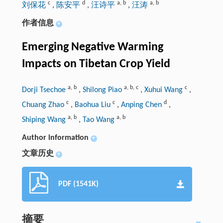
c
d
a
,
b
a
,
b
刘保花
,
陈安平
,
汪诗平
,
汪涛
作者信息
+
Emerging Negative Warming
Impacts on Tibetan Crop Yield
a
,
b
a
,
b
,
c
c
Dorji Tsechoe
,
Shilong Piao
,
Xuhui Wang
,
c
c
d
Chuang Zhao
,
Baohua Liu
,
Anping Chen
,
a
,
b
a
,
b
Shiping Wang
,
Tao Wang
Author information
+
文章历史
+
PDF (1541K)
摘要