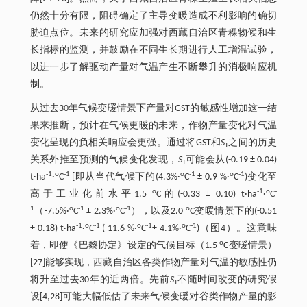
仍然十分有限，阻碍确定了主导变暖造成不利影响的确切
胁迫点位。未来的研究应加强对西藏自治区青稞物候和生
长指标的监测，并鼓励在不同生长期进行人工增温试验，
以进一步了解驱动产量对气温产生不断攀升的消极响应机
制。
从过去30年气候变暖情景下产量对GST的敏感性增加这一结
果来推断，预计在气候更暖的未来，作物产量变化对气温
变化呈现的负相关响应会更强。通过将GST和
S
之间的历史
T
关系外推至预测的气候变化发现，
S
可能会从(-0.19 ± 0.04)
T
-1
o
-1
o
-1
o
-1
t·ha
·
C
[即从当代气候下的(4.3%·
C
± 0.9 %·
C
)变化至
o
-1
o
-
高于工业化前水平1.5
C的(-0.33 ± 0.10) t·ha
·
C
1
o
-1
o
-1
o
（-7.5%·
C
± 2.3%·
C
），以及2.0
C变暖情景下的(-0.51
-1
o
-1
o
-1
o
-1
± 0.18) t·ha
·
C
(-11.6 %·
C
± 4.1%·
C
)（图4）。这意味
o
着，即使《巴黎协定》设定的气候目标（1.5
C变暖情景）
[27]能够实现，西藏自治区各类作物产量对气温的敏感性仍
将升至过去30年的近两倍。先前
S
不随时间改变的研究假
T
设[4,28]可能大幅低估了未来气候变暖对谷类作物产量的影