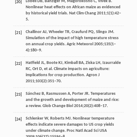
Lobell DB, Bänziger M, Magorokosho C, Vivek B.
[20]
Nonlinear heat effects on African maize as evidenced
by historical yield trials. Nat Clim Chang 2011;1(1):42‒
5.
Challinor AJ, Wheeler TR, Craufurd PQ, Slingo JM.
[21]
Simulation of the impact of high temperature stress
on annual crop yields. Agric Meteorol 2005;135(1‒
4):180‒9.
Hatﬁeld JL, Boote KJ, Kimball BA, Ziska LH, Izaurralde
[22]
RC, Ort D, et al. Climate impacts on agriculture:
implications for crop production. Agron J
2011;103(2):351‒70.
Sánchez B, Rasmussen A, Porter JR. Temperatures
[23]
and the growth and development of maize and rice:
a review. Glob Change Biol 2014;20(2):408‒17.
Schlenker W, Roberts MJ. Nonlinear temperature
[24]
effects indicate severe damages to US crop yields
under climate change. Proc Natl Acad Sci USA
2009;106(37):15594‒8.