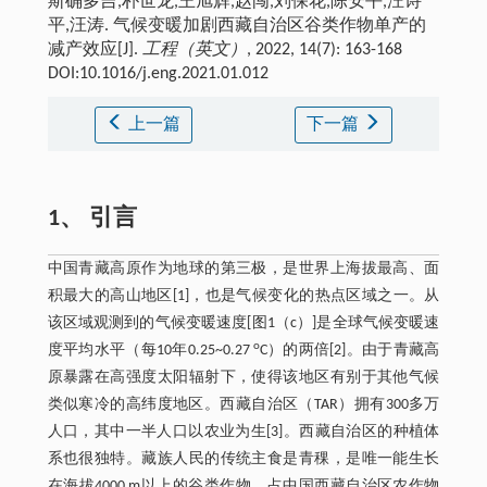
斯确多吉,朴世龙,王旭辉,赵闯,刘保花,陈安平,汪诗
平,汪涛. 气候变暖加剧西藏自治区谷类作物单产的
减产效应[J].
工程（英文）
, 2022, 14(7): 163-168
DOI:10.1016/j.eng.2021.01.012
上一篇
下一篇
1、 引言
中国青藏高原作为地球的第三极，是世界上海拔最高、面
积最大的高山地区[1]，也是气候变化的热点区域之一。从
该区域观测到的气候变暖速度[图1（c）]是全球气候变暖速
o
度平均水平（每10年0.25~0.27
C）的两倍[2]。由于青藏高
原暴露在高强度太阳辐射下，使得该地区有别于其他气候
类似寒冷的高纬度地区。西藏自治区（TAR）拥有300多万
人口，其中一半人口以农业为生[3]。西藏自治区的种植体
系也很独特。藏族人民的传统主食是青稞，是唯一能生长
在海拔4000 m以上的谷类作物，占中国西藏自治区农作物