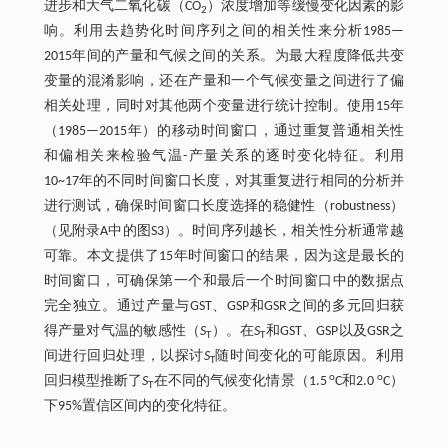
进步和大气二氧化碳（CO
）浓度增加等缓慢变化因素的影
2
响。利用去趋势化时间序列之间的相关性来分析1985—
2015年间的产量和气候之间的关系。为最大程度降低共变
变量的混淆影响，还在产量和一个气候变量之间进行了偏
相关处理，同时对其他两个变量进行统计控制。使用15年
（1985—2015年）的移动时间窗口，通过重复普通相关性
和偏相关来检验气温-产量关系的逐时变化特征。利用
10~17年的不同时间窗口长度，对其重复进行相同的分析并
进行测试，确保时间窗口长度选择的稳健性（robustness）
（见附录A中的图S3）。时间序列越长，相关性分析通常越
可靠。本文提供了15年时间窗口的结果，因为这是最长的
时间窗口，可确保第一个和最后一个时间窗口中的数据点
完全独立。通过产量与GST、GSP和GSR之间的多元回归获
得产量对气温的敏感性（
S
）。在
S
和GST、GSP以及GSR之
T
T
间进行回归处理，以探讨
S
随时间变化的可能原因。利用
T
o
o
回归模型推断了
S
在不同的气候变化情景（1.5
C和2.0
C）
T
下95%置信区间内的变化特征。