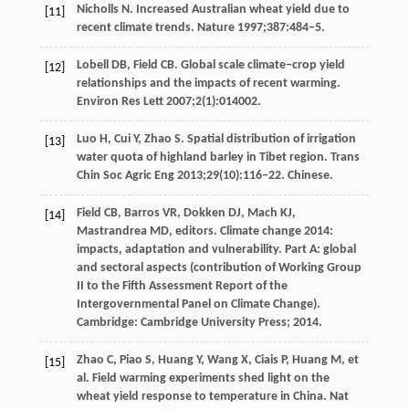
Nicholls N. Increased Australian wheat yield due to
[11]
recent climate trends. Nature 1997;387:484‒5.
Lobell DB, Field CB. Global scale climate‒crop yield
[12]
relationships and the impacts of recent warming.
Environ Res Lett 2007;2(1):014002.
Luo H, Cui Y, Zhao S. Spatial distribution of irrigation
[13]
water quota of highland barley in Tibet region. Trans
Chin Soc Agric Eng 2013;29(10):116‒22. Chinese.
Field CB, Barros VR, Dokken DJ, Mach KJ,
[14]
Mastrandrea MD, editors. Climate change 2014:
impacts, adaptation and vulnerability. Part A: global
and sectoral aspects (contribution of Working Group
II to the Fifth Assessment Report of the
Intergovernmental Panel on Climate Change).
Cambridge: Cambridge University Press; 2014.
Zhao C, Piao S, Huang Y, Wang X, Ciais P, Huang M, et
[15]
al. Field warming experiments shed light on the
wheat yield response to temperature in China. Nat