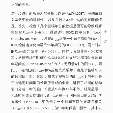
之间的关系。
进一步进行两项额外的分析，以评估∆
Y
和∆GST之间的偏相
关系数变化的稳健性，以及在过去30年中
S
的明显翻倍情
T
况。首先，检查了几个极端年份的数据是否可能导致所观
察到的
R
和
S
变化。通过进行500次自举分析（boot-
‒GST
T
strapping analyses），发现
R
从第一个15年期间的(-0.42 ±
‒GST
0.21)稳健地变化为最后15年期间的(-0.70 ± 0.17)。两个时期
的
R
差异显著（
P
< 0.01）。同样，
S
显著(
P
< 0.01)增
‒GST
T
-1
o
-1
加，从最初15年期间的(-0.13 ± 0.07) t·ha
·
C
增加到最后15
-1
o
-1
年期间的(-0.22 ± 0.06) t·ha
·
C
（见附录A中的图S5）。因
此，不断增加的
R
和
S
反相关关系并非由几个极端年份
‒GST
T
的数据所引起。其次，测试了观察到的
R
和
S
的变化是
‒GST
T
否由选定时间窗口长度所造成的假象。进行了相同的移动
窗口分析，时间窗口长度从10年到17年不等。结果显示，
无论时间窗长度如何，
R
从第一个时间窗口的无统计学
‒GST
显著性（
P
> 0.10）变为最后一个时间窗口的显著负相关
（
R
< -0.68,
P
< 0.05），但10年时间窗口除外，其中
R
‒GST
‒