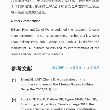
的证据链条[30]。本文的结果强调了进行进一步实验和建模
工作的紧迫性，以保障区域/全球粮食安全和世界第三极区
域人民生活方式的延续。
Authors’ contribution
Shilong Piao and Xuhui Wang designed the research. Chuang
Zhao performed the statistical analyses. Tsechoe Dorji, Chuang
Zhao, Shilong Piao, Xuhui Wang, and Baohua Liu drafted the
manuscript. All authors contributed to interpretations of the
results and discussions of the contents.
参考文献
原文顺序
|
出版日期
|
本文引用
Zhang YL, Li BY, Zheng D. A discussion on the
[1]
boundary and area of the Tibetan Plateau in China.
Geogr Res 2002;21(1):1‒8.
Stocker TF, Qin D, Plattner GK, Tignor MMB, Allen SK,
[2]
Boschung, et al., editors. Climate change 2013: the
physical science basis (working group I contribution