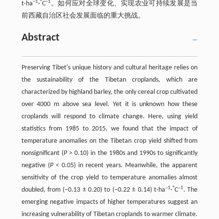
−1
°
−1
t·ha
·
C
。如何应对全球变化、实现农业可持续发展是当
前西藏自治区社会发展面临的重大挑战。
Abstract
Preserving Tibet's unique history and cultural heritage relies on
the sustainability of the Tibetan croplands, which are
characterized by highland barley, the only cereal crop cultivated
over 4000 m above sea level. Yet it is unknown how these
croplands will respond to climate change. Here, using yield
statistics from 1985 to 2015, we found that the impact of
temperature anomalies on the Tibetan crop yield shifted from
nonsignificant (
P
> 0.10) in the 1980s and 1990s to significantly
negative (
P
< 0.05) in recent years. Meanwhile, the apparent
sensitivity of the crop yield to temperature anomalies almost
–1
°
–1
doubled, from (–0.13 ± 0.20) to (–0.22 ± 0.14) t·ha
·
C
. The
emerging negative impacts of higher temperatures suggest an
increasing vulnerability of Tibetan croplands to warmer climate.