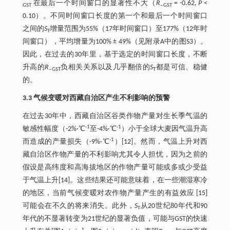
在最后一个时间窗口的显著性不大（
R
= -0.62,
P
<
GST
‒GST
0.10）。不同时间窗口长度的第一个和最后一个时间窗口
之间的
S
增量范围为55%（17年时间窗口）至177%（12年时
T
间窗口），平均增量为100% ± 49%（见附录A中的图S3）。
因此，在过去的30年里，基于选定的时间窗口长度，不断
升高的
R
负相关关系以及几乎翻倍的
S
都是可信、稳健
‒GST
T
的。
3.3 气候变暖对西藏自治区产生不利影响的预警
在过去30年中，西藏自治区谷类作物产量对生长季气温的
-1
-1
敏感性幅度（-2%·℃
至-4%·℃
）小于全球大麦因气温升高
-1
而造成的产量损失（-9%·℃
）[12]。然而，气温上升对西
藏自治区作物产量的不利影响尤其令人担忧，因为之前的
假设是高纬度和高海拔地区的作物产量可能或多或少受益
于气温上升[14]。这些结果还可能意味着，在一些潮湿寒冷
的地区，当前气候变暖对农作物产量产生的有益效应 [15]
可能会在不久的将来消失。此外，
S
从20世纪80年代和90
T
年代的不显著转变为21世纪的显著负值，可能与GST的快速