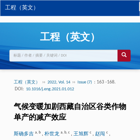
工程（英文）
工程（英文）
››
››
: 163 -168.
工程（英文）
2022, Vol. 14
Issue (7)
DOI:
10.1016/j.eng.2021.01.012
气候变暖加剧西藏自治区谷类作物
单产的减产效应
a
,
b
a
,
b
,
c
c
c
斯确多吉
,
朴世龙
,
王旭辉
,
赵闯
,