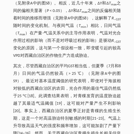
（见附录A中的图S8）。相反，近几十年来，∆
Y
和∆
T
之
max
间的偏相关显著（
P
< 0.05），∆
Y
和∆
T
之间的反偏相关随
max
着时间的推移而增强（见附录A中的图S8），这解释了
R
‒GST
随时间的变化机制。与夜间气温（
T
）相比，日间气温
min
（
T
）在产量-气温关系中的主导作用表明，气温对光合
max
作用过程的影响（而不是对呼吸过程的影响）是驱动
R
‒GST
变化的原因，这与第一个假设相一致，即变暖引起的较高
VPD对西藏自治区的作物生产力造成胁迫。
其次，尽管西藏自治区的平均GST相当低，但夏季（7月和8
月）日间的气温仍然较高（> 25 ℃）（见附录A中的图
S9）。最近对基本温度阈值的研究表明，即使对于海拔相
对较低的西藏自治区的农田，光合作用的最佳气温仍然低
o
于25
C [18]。此调查结果表明，对青稞发育的温度胁迫超
越了其最适气温阈值 [19]，这可能对产量产生不利影响
[20]。事实上，西藏自治区的夏季正好是青稞的生殖生长
期，这是一个对高温胁迫特别敏感的时期[21‒23]。气温上
升导致高温天气的强度和频率增加，这可能加剧了产量下
降[24‒26]。然而，关于西藏自治区青稞生殖生长相关信息