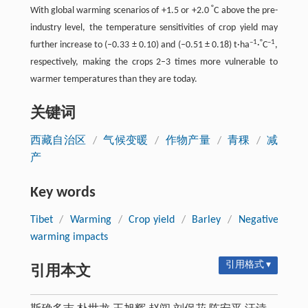
°
With global warming scenarios of +1.5 or +2.0
C above the pre-
industry level, the temperature sensitivities of crop yield may
–1
°
–1
further increase to (–0.33 ± 0.10) and (–0.51 ± 0.18) t·ha
·
C
,
respectively, making the crops 2–3 times more vulnerable to
warmer temperatures than they are today.
关键词
西藏自治区
/
气候变暖
/
作物产量
/
青稞
/
减
产
Key words
Tibet
/
Warming
/
Crop yield
/
Barley
/
Negative
warming impacts
引用格式 ▾
引用本文