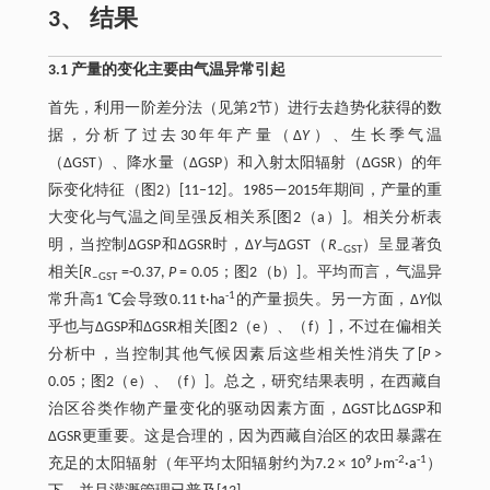
3、 结果
3.1 产量的变化主要由气温异常引起
首先，利用一阶差分法（见第2节）进行去趋势化获得的数
据，分析了过去30年年产量（∆
Y
）、生长季气温
（∆GST）、降水量（∆GSP）和入射太阳辐射（∆GSR）的年
际变化特征（图2）[11‒12]。1985—2015年期间，产量的重
大变化与气温之间呈强反相关系[图2（a）]。相关分析表
明，当控制∆GSP和∆GSR时，∆
Y
与∆GST（
R
）呈显著负
‒GST
相关[
R
=-0.37,
P
= 0.05；图2（b）]。平均而言，气温异
‒GST
-1
常升高1 ℃会导致0.11 t·ha
的产量损失。另一方面，∆
Y
似
乎也与∆GSP和∆GSR相关[图2（e）、（f）]，不过在偏相关
分析中，当控制其他气候因素后这些相关性消失了[
P
>
0.05；图2（e）、（f）]。总之，研究结果表明，在西藏自
治区谷类作物产量变化的驱动因素方面，∆GST比∆GSP和
∆GSR更重要。这是合理的，因为西藏自治区的农田暴露在
9
-2
-1
充足的太阳辐射（年平均太阳辐射约为7.2 × 10
J·m
·a
）