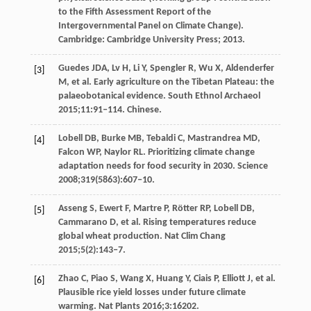
to the Fifth Assessment Report of the
Intergovernmental Panel on Climate Change).
Cambridge: Cambridge University Press; 2013.
Guedes JDA, Lv H, Li Y, Spengler R, Wu X, Aldenderfer
[3]
M, et al. Early agriculture on the Tibetan Plateau: the
palaeobotanical evidence. South Ethnol Archaeol
2015;11:91‒114. Chinese.
Lobell DB, Burke MB, Tebaldi C, Mastrandrea MD,
[4]
Falcon WP, Naylor RL. Prioritizing climate change
adaptation needs for food security in 2030. Science
2008;319(5863):607‒10.
Asseng S, Ewert F, Martre P, Rötter RP, Lobell DB,
[5]
Cammarano D, et al. Rising temperatures reduce
global wheat production. Nat Clim Chang
2015;5(2):143‒7.
Zhao C, Piao S, Wang X, Huang Y, Ciais P, Elliott J, et al.
[6]
Plausible rice yield losses under future climate
warming. Nat Plants 2016;3:16202.