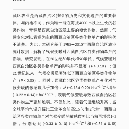
藏区农业是西藏自治区独特的历史和文化遗产的重要载
体。与内地不同，作为唯一能在海拔4000 m以上生长的谷
类作物，青稞是西藏自治区最主要的粮食作物。然而，气
候变化对以青稞为主的西藏自治区谷类作物单产的影响仍
不清楚。为此，本研究基于1985—2015年西藏自治区农业
统计数据，解析了气候变暖对西藏自治区谷类作物单产的
影响。研究发现，在20世纪80年代和90年代，气候变暖对
西藏自治区谷类作物单产的影响并不显著（
P
> 0.10）；但
21 世纪以来，气候变暖显著降低了西藏自治区谷类作物单
产（
P
< 0.05）。同时，西藏自治区谷类作物单产变化对气
−1
°
−1
候变暖的敏感度几乎加倍：从(−0.13 ± 0.20) t·ha
·
C
增至
−1
°
−1
(−0.22 ± 0.14) t·ha
·
C
，表明气候变暖导致西藏自治区谷
类作物生产更加脆弱。不仅如此，随着气温继续升高，当
°
°
全球平均气温升幅比工业革命前高1.5
C 和2
C时，西藏自
治区谷类作物单产对气候变暖的敏感度将比当前再增强1~2
−1
°
−1
倍，分别达到(−0.33 ± 0.10) t·ha
·
C
和(−0.51 ± 0.18)