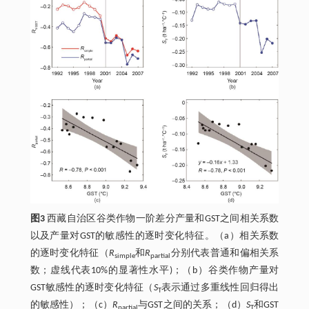
图3
西藏自治区谷类作物一阶差分产量和GST之间相关系数
以及产量对GST的敏感性的逐时变化特征。（a）相关系数
的逐时变化特征（
R
和
R
分别代表普通和偏相关系
simple
partial
数；虚线代表10%的显著性水平)；（b）谷类作物产量对
GST敏感性的逐时变化特征（
S
表示通过多重线性回归得出
T
的敏感性）；（c）
R
与GST之间的关系；（d）
S
和GST
partial
T