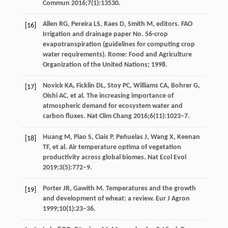
Commun 2016;7(1):13530.
Allen RG, Pereira LS, Raes D, Smith M, editors. FAO
[16]
Irrigation and drainage paper No. 56-crop
evapotranspiration (guidelines for computing crop
water requirements). Rome: Food and Agriculture
Organization of the United Nations; 1998.
Novick KA, Ficklin DL, Stoy PC, Williams CA, Bohrer G,
[17]
Oishi AC, et al. The increasing importance of
atmospheric demand for ecosystem water and
carbon ﬂuxes. Nat Clim Chang 2016;6(11):1023‒7.
Huang M, Piao S, Ciais P, Peñuelas J, Wang X, Keenan
[18]
TF, et al. Air temperature optima of vegetation
productivity across global biomes. Nat Ecol Evol
2019;3(5):772‒9.
Porter JR, Gawith M. Temperatures and the growth
[19]
and development of wheat: a review. Eur J Agron
1999;10(1):23‒36.