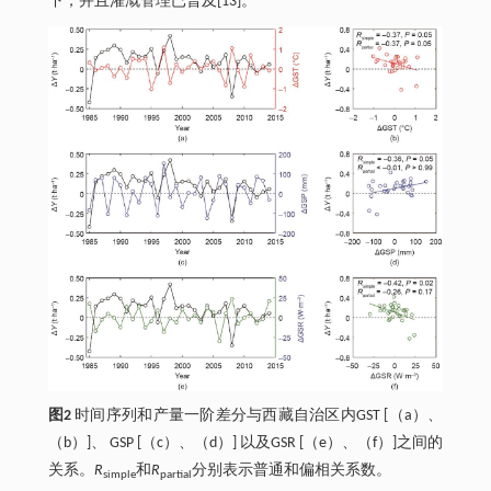
下，并且灌溉管理已普及[13]。
图2
时间序列和产量一阶差分与西藏自治区内GST [（a）、
（b）]、 GSP [（c）、（d）] 以及GSR [（e）、（f）]之间的
关系。
R
和
R
分别表示普通和偏相关系数。
simple
partial