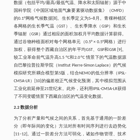
数据（包括平均/最高/最低气温、降水和太阳辐射）源于中
国科学院《中国区域地面气象要素驱动数据集》（CMFD）
o
的0.1
网格气候数据[8]。生长季定义为5~8月。青稞种植区
各网格的生长季气温（GST）、生长季降水（GSP）和生长
季辐射（GSR）通过相应的面积加权月平均数据计算获得。
通过谷物种植面积对每个网格单元（0.5° × 0.5°网格）进行
加权，获得整个西藏自治区的年平均GST、GSP和GSR [9]。
o
o
较工业革命前气温升高1.5
C和2.0
C 情景下的气温数据源
自巴黎拉普拉斯学院（Institut Pierre-Simon Laplace）的气候
模拟研究所耦合模型第5版，结合NEMO的低分辨率（IPSL-
CM5A-LR）[10]的偏差校正气候变化预测，其中模拟范围从
工业化前延伸至21世纪末。此外，还利用IPSL-CM5A-LR获得
了不同变暖情景下西藏自治区的气温变化数据。
2.2 数据分析
为了分析产量和气候之间的关系，首先基于通用的一阶差
分（即年际间的变化）方法对所有时间序列进行去趋势化
[11‒12]。通过一阶差分方法可弱化，诸如作物管理、技术