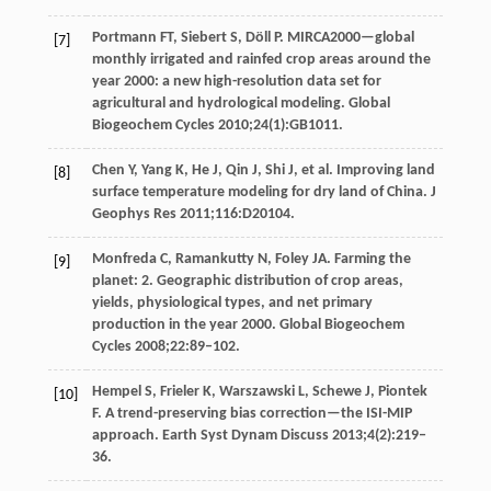
Portmann FT, Siebert S, Döll P. MIRCA2000—global
[7]
monthly irrigated and rainfed crop areas around the
year 2000: a new high-resolution data set for
agricultural and hydrological modeling. Global
Biogeochem Cycles 2010;24(1):GB1011.
Chen Y, Yang K, He J, Qin J, Shi J, et al. Improving land
[8]
surface temperature modeling for dry land of China. J
Geophys Res 2011;116:D20104.
Monfreda C, Ramankutty N, Foley JA. Farming the
[9]
planet: 2. Geographic distribution of crop areas,
yields, physiological types, and net primary
production in the year 2000. Global Biogeochem
Cycles 2008;22:89‒102.
Hempel S, Frieler K, Warszawski L, Schewe J, Piontek
[10]
F. A trend-preserving bias correction—the ISI-MIP
approach. Earth Syst Dynam Discuss 2013;4(2):219‒
36.