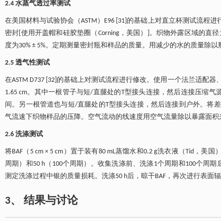
2.4 水蒸气透过率测试
在美国材料与试验协会（ASTM）E96 [31]的基础上对直立杯测试流程进行修改。中
密封[使用开盖帽和硅胶垫圈（Corning，美国）]。织物外露区域的直径为3
度为30% ± 5%。定期测量密封瓶和样品的质量。用减少的水的质量
2.5 透气性测试
在ASTM D737 [32]的基础上对测试流程进行修改。使用一个法
1.65 cm。其中一根管子与短/直腿处的T型接头连接，然后连接压缩气源。
间。另一根管道也与短/直腿处的T型接头连接，然后连接到户外。将差压计（UE
气流速下织物样品的压降。空气流动的线速度用空气流量除以暴露面积
2.6 洗涤测试
将BAF（5 cm × 5 cm）置于装有80 mL蒸馏水和0.2 g洗衣液（Tid，美
周期）和50 h（100个周期）。收集洗涤前、洗涤1个周期和100个周
测定洗涤过程中银的质量损耗。洗涤50 h后，晾干BAF，再次进行表
3、 结果与讨论