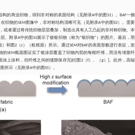
结构的商业织物，得到非对称的表面结构（见附录A中的图S1）。BAF一
织物的SEM图像中，非对称结构清晰可见（见附录A中的图S2）。需
，或者通过将传统织物层层叠加，制造出具有人工凸起的非对称织物。本
。附录A中的图S3展示了镀银织物（称为“银织物”）的图片。最后，
）和图2（c）（粗糙面）所示。通过SEM对BAF的表面形貌进行表征，
物的SEM截面图证实了银涂层覆盖了织物内部的每根纤维，而没有堵塞
涂上涂料，但纤维之间的缝隙保存完好[图2（f）、（g）]。此外，高
图所示（见附录A中的图S5）。