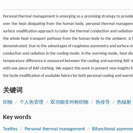
Personal thermal management is emerging as a promising strategy to provide
over the heat dissipating from the human body, personal thermal manageme
surface modification approach to tailor the thermal conduction and radiation
the whole heat transport pathway from the human body to the ambient. A bif
demonstrated. Due to the advantages of roughness asymmetry and surface mod
conduction and radiation in the cooling mode; in the warming mode, heat dissi
temperature difference is measured between the cooling and warming BAF m
with one piece of BAF clothing. We expect this work to present new insights f
the facile modification of available fabrics for both personal cooling and warm
关键词
织物
/
个人热管理
/
双功能非对称织物
/
热传导
/
热辐射
Key words
Textiles
/
Personal thermal management
/
Bifunctional asymmet