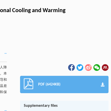
rsonal Cooling and Warming
人降
。本
传导和
PDF (6424KB)
温差
温和保
Supplementary files