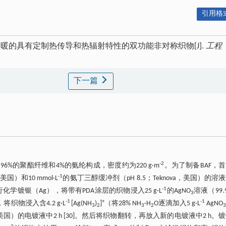
引用格式
ui. 用于个人降温和保暖的具有定制热传导和热辐射特性的双功能非对称织物[J].
工程
下一篇
-2
织物由96%的聚酯纤维和4%的氨纶构成，密度约为220 g·m
。为了制备BAF，
-1
美国）和10 mmol·L
的氨丁三醇缓冲剂（pH 8.5；Teknova，美国）的溶
-1
学镀银（Ag），将带有PDA涂层的织物浸入25 g·L
的AgNO
溶液（99.
3
-1
+
-1
将织物浸入含4.2 g·L
[Ag(NH
)
]
（将28% NH
·H
O逐滴加入5 g·L
AgNO
3
2
3
2
3
icals，美国）的电镀液中2 h [30]。然后将织物翻转，再放入新的电镀液中2 h。