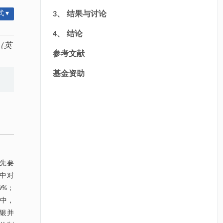
 ▾
3、 结果与讨论
4、 结论
（英
参考文献
基金资助
首先要
液中对
9%；
中，
镀银并