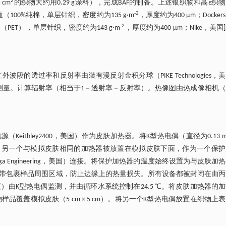
2
cm
的织物大约用0.29 g涂料），完成BAF的制备。上述银织物和高
ε
织物
-2
00%纯棉，单层针织，密度约为135 g·m
，厚度约为400 μm；Docker
-2
ET），单层针织，密度约为143 g·m
，厚度约为400 µm；Nike，美国
。红外波段的透过率和反射率由装有漫反射金积分球（PIKE Technologies，
fic，美国）测量。计算辐射率（相当于1－透射率－反射率）。热像图由热成像相机（
）连接电源（Keithley2400，美国）作为皮肤加热器。将K型热电偶（直径为0.13 
量皮肤温度。另一个与模拟皮肤相同的加热器被放置在模拟皮肤下面，作为一个保
Engineering，美国）连接。将保护加热器的温度始终设置为与皮肤加
层胶带包裹样品周围区域，防止边缘上的热量损失。所有设备都被封闭在由
境温度）由K型热电偶监测，并由循环水系统控制在24.5 ℃。将皮肤加热器的
样品覆盖模拟皮肤（5 cm × 5 cm）。将另一个K型热电偶放置在织物上