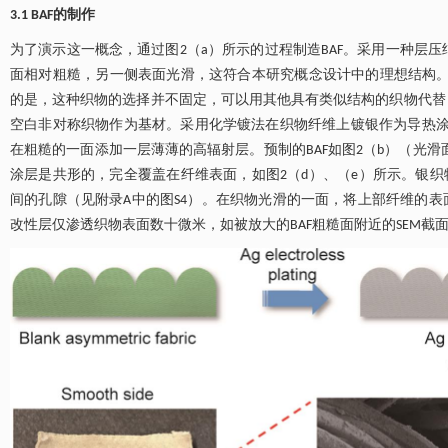
3.1 BAF的制作
为了演示这一概念，通过图2（a）所示的过程制造BAF。采用一种层压
面相对粗糙，另一侧表面光滑，这符合本研究概念设计中的理想结构。在
的是，这种织物的选择并不固定，可以用其他具有类似结构的织物代替
空白非对称织物作为基材。采用化学镀法在织物纤维上镀银作为导热涂层
在粗糙的一面添加一层薄薄的高辐射层。预制的BAF如图2（b）（光滑面
涂层是共形的，完全覆盖在纤维表面，如图2（d）、（e）所示。银织
间的孔隙（见附录A中的图S4）。在织物光滑的一面，将上部纤维的表面
改性层仅渗透织物表面数十微米，如被放大的BAF粗糙面附近的SEM截面