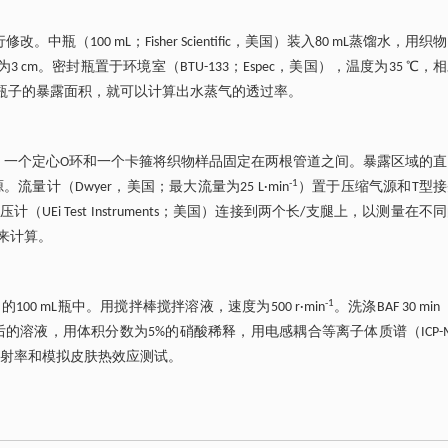
瓶（100 mL；Fisher Scientific，美国）装入80 mL蒸馏水，用织
 cm。密封瓶置于环境室（BTU-133；Espec，美国），温度为35 ℃，
除以瓶子的暴露面积，就可以计算出水蒸气的透过率。
兰适配器、一个定心O环和一个卡箍将织物样品固定在两根管道之间。暴露区域的
-1
流量计（Dwyer，美国；最大流量为25 L·min
）置于压缩气源和T型
i Test Instruments；美国）连接到两个长/支腿上，以测量在不
来计算。
-1
国）的100 mL瓶中。用搅拌棒搅拌溶液，速度为500 r·min
。洗涤BAF 30 mi
期后的溶液，用体积分数为5%的硝酸稀释，用电感耦合等离子体质谱（ICP-
面辐射率和模拟皮肤热效应测试。