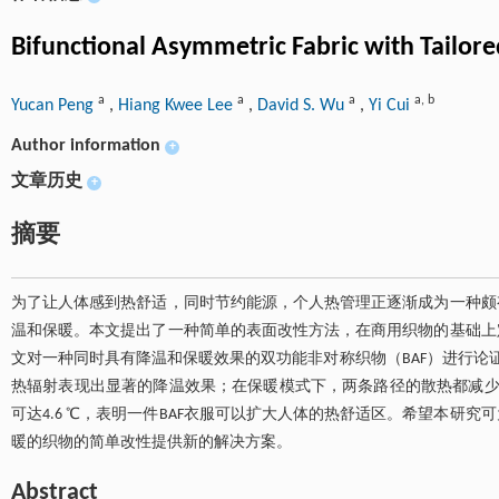
Bifunctional Asymmetric Fabric with Tailo
a
a
a
a
,
b
Yucan Peng
,
Hiang Kwee Lee
,
David S. Wu
,
Yi Cui
Author information
+
文章历史
+
摘要
为了让人体感到热舒适，同时节约能源，个人热管理正逐渐成为一种颇
温和保暖。本文提出了一种简单的表面改性方法，在商用织物的基础上
文对一种同时具有降温和保暖效果的双功能非对称织物（BAF）进行论
热辐射表现出显著的降温效果；在保暖模式下，两条路径的散热都减少
可达4.6 ℃，表明一件BAF衣服可以扩大人体的热舒适区。希望本研
暖的织物的简单改性提供新的解决方案。
Abstract