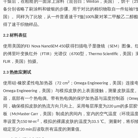
干燥后，在粗糙的一面涂上涂料（混合白；Winton，美国），烘干（25 
备分别省略了刷涂料和镀银的步骤。用于对比的棉织物取自一件短袖T恤（1
国）。同样为了比较，从一件普通速干T恤[100%聚对苯二甲酸乙二醇酯（P
得了速干织物样品。
2.2 材料表征
使用美国的FEI Nova NanoSEM 450获得扫描电子显微镜（SEM）图像
的傅里叶变换红外（FTIR）光谱仪（6700型，Thermo Scienti
FLIR，美国）拍摄。
2.3 热效应测试
2
使用硅-橡胶柔性电加热器（72 cm
；Omega Engineering，美国
Omega Engineering，美国）与模拟皮肤的上表面接触，测
器，底部有一个热电偶。带有热电偶的保护加热器与温度控制器（Omega 
同，确保模拟皮肤的热流方向只向上。采用每层厚度为220 μm的多
板（McMaster Carr，美国）制成的房间内，室内的空气温度（环
-2
率设置为150 W·m
，模拟的裸露皮肤的温度为33.5 ℃。测量时，将织物
稳定至少20 min后读取所有温度的测量值。