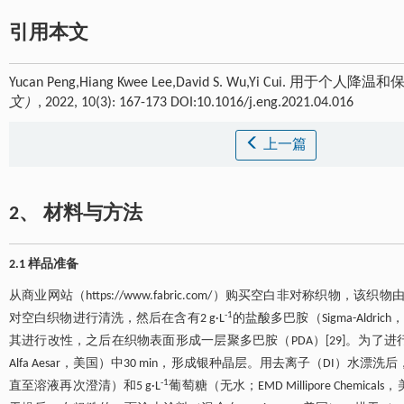
引用本文
Yucan Peng,Hiang Kwee Lee,David S. Wu,Yi C
文）
, 2022, 10(3): 167-173 DOI:10.1016/j.eng.2021.04.016
上一篇
2、 材料与方法
2.1 样品准备
从商业网站（https://www.fabric.com/）购买空白非对称织物，该
-1
对空白织物进行清洗，然后在含有2 g·L
的盐酸多巴胺（Sigma-Aldrich，
其进行改性，之后在织物表面形成一层聚多巴胺（PDA）[29]。为了进行化
Alfa Aesar，美国）中30 min，形成银种晶层。用去离子（DI）水漂洗后，
-1
直至溶液再次澄清）和5 g·L
葡萄糖（无水；EMD Millipore Chem