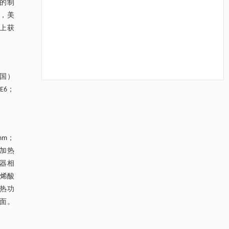
的制
s，美
]上获
美国）
E6；
降温路面涂层混合反射行为及其对道路光环境
[1]
安全的影响研究
Engineering
. 2026, Vol.58(3): 1-303
https://doi.org/10.1016/j.eng.2025.06.014
mm；
用于宽浓度范围高效捕集CO₂及低能耗再生的新
护加热
[2]
型酮基IPDA相变吸收剂
热器相
Engineering
. 2026, Vol.58(3): 1-303
丙烯酸
https://doi.org/10.1016/j.eng.2025.05.008
加热功
表面。
用于背面供电网络的纯钌n-TSV加工与极致全干
[3]
法SOI晶圆减薄技术
Engineering
. 2026, Vol.58(3): 1-303