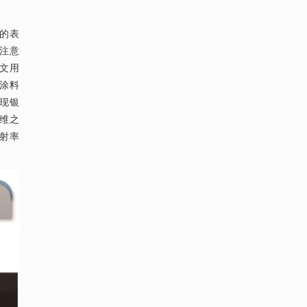
侧的表
要注意
文用
用涂料
发现银
纤维之
辐射率