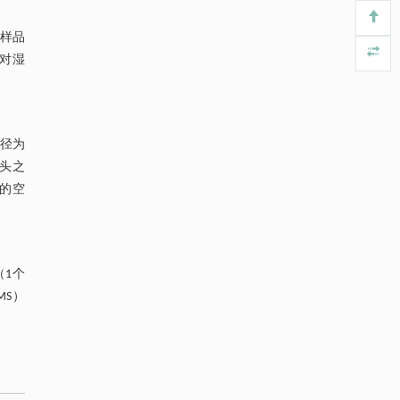
https://doi.org/10.1016/j.eng.2025.10.026
物样品
利用纳米结构增强水产养殖安全性——危害物
[4]
相对湿
检测与去除
Engineering
. 2026, Vol.58(3): 1-303
https://doi.org/10.1016/j.eng.2025.07.044
直径为
常压条件下CO₂与聚乙烯串联催化转化制备可分
[5]
离芳烃
接头之
Engineering
. 2026, Vol.58(3): 1-303
同的空
https://doi.org/10.1016/j.eng.2025.12.006
n（1个
MS）