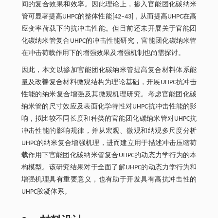
间的复合效果和效率。因此理论上，掺入官能团化碳纳米
管可显著提高UHPC的整体性能[42‒43]，从而提高UHPC在高
应变率荷载下的抗冲击性能。但目前还未开展关于官能团
化碳纳米管复合UHPC的冲击性能研究，官能团化碳纳米管
在冲击荷载作用下的增强效果及增强机制也尚需探讨。
因此，本文以掺加官能团化碳纳米管提高复合材料体系能
量及改善复合材料微观结构为理论基础，开展UHPC抗冲击
性能的纳米复合增强及其微观机理研究。考虑官能团化碳
纳米管的尺寸效应及表面化学特性对UHPC抗冲击性能的影
响，拟比较不同长度和种类的官能团化碳纳米管对UHPC抗
冲击性能的影响规律，并从宏观、微观和纳观多尺度分析
UHPC的纳米复合增强机理，进而建立用于描述冲击压缩荷
载作用下官能团化碳纳米管复合UHPC的动态力学行为的本
构模型。该研究结果对于全面了解UHPC的动态力学行为和
增强机理具有重要意义，也有助于开发具有高抗冲击性的
UHPC胶凝体系。