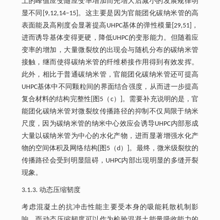
土的峰值应变随应变率增加而先增大后减小的发展规律明
显不同[9,12,14‒15]。这主要是因为官能团化碳纳米管的高
表面能及高刚度会显著提高UHPC基体的弹性模量[29,51]，
进而诱导基体变得更硬，降低UHPC的变形能力。但随着应
变率的增加，大量微裂纹的出现会与随机分布的碳纳米管
接触，继而使得碳纳米管的纤维桥接作用得到有效发挥。
此外，相比于普通碳纳米管，官能团化碳纳米管还可提高
UHPC基体中不同颗粒间的界面结合强度，从而进一步提高
复合材料的结构完整性[图5（c）]。需要补充说明的是，官
能团化碳纳米管对微裂纹传播路径的抑制不仅局限于纳米
尺度，因为碳纳米管的纳米中心效应会诱导UHPC内部形成
大量以碳纳米管为中心的水化产物，进而显著增强水化产
物的空间体积及网络结构[图5（d）]。最终，微米级裂纹的
传播路径会受到明显阻碍，UHPC内部出现明显的多缝开裂
现象。
3.1.3. 动态压缩韧度
考虑混凝土的抗冲击性能主要受本身的吸能耗散机制影
响，而动态压缩韧度可以作为检验混凝土能量吸收能力的