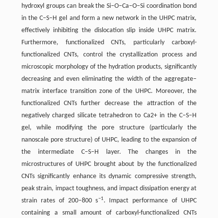
hydroxyl groups can break the Si–O–Ca–O–Si coordination bond
in the C–S–H gel and form a new network in the UHPC matrix,
effectively inhibiting the dislocation slip inside UHPC matrix.
Furthermore, functionalized CNTs, particularly carboxyl-
functionalized CNTs, control the crystallization process and
microscopic morphology of the hydration products, significantly
decreasing and even eliminating the width of the aggregate–
matrix interface transition zone of the UHPC. Moreover, the
functionalized CNTs further decrease the attraction of the
negatively charged silicate tetrahedron to Ca2+ in the C–S–H
gel, while modifying the pore structure (particularly the
nanoscale pore structure) of UHPC, leading to the expansion of
the intermediate C–S–H layer. The changes in the
microstructures of UHPC brought about by the functionalized
CNTs significantly enhance its dynamic compressive strength,
peak strain, impact toughness, and impact dissipation energy at
−1
strain rates of 200–800 s
. Impact performance of UHPC
containing a small amount of carboxyl-functionalized CNTs