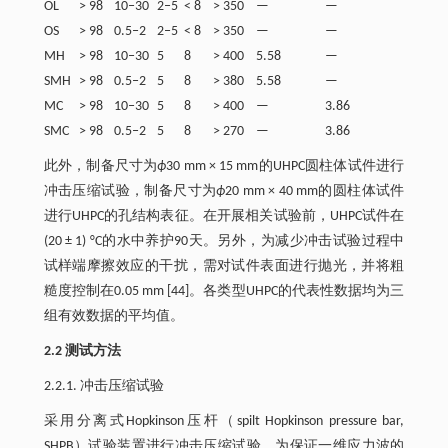
OL
> 98
10‒30
2‒5
< 8
> 350
—
—
OS
> 98
0.5‒2
2‒5
< 8
> 350
—
—
MH
> 98
10‒30
5
8
> 400
5.58
—
SMH
> 98
0.5‒2
5
8
> 380
5.58
—
MC
> 98
10‒30
5
8
> 400
—
3.86
SMC
> 98
0.5‒2
5
8
> 270
—
3.86
此外，制备尺寸为
ϕ
30 mm × 15 mm的UHPC圆柱体试件进行
冲击压缩试验，制备尺寸为
ϕ
20 mm × 40 mm的圆柱体试件
进行UHPC的孔结构表征。在开展相关试验前，UHPC试件在
(20 ± 1) °C的水中养护90天。另外，为减少冲击试验过程中
试样端摩擦效应的干扰，需对试件表面进行抛光，并将粗
糙度控制在0.05 mm [44]。各类型UHPC的代表性数据均为三
组有效数据的平均值。
2.2 测试方法
2.2.1. 冲击压缩试验
采用分离式Hopkinson压杆（spilt Hopkinson pressure bar,
SHPB）试验装置进行冲击压缩试验。为保证一维应力波的