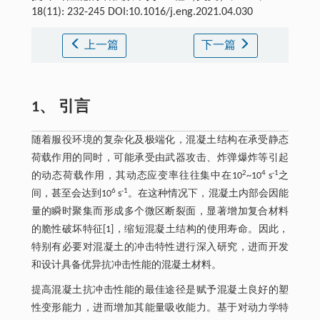
18(11): 232-245 DOI:10.1016/j.eng.2021.04.030
上一篇
下一篇
1、 引言
随着服役环境的复杂化及极端化，混凝土结构在承受静态
荷载作用的同时，可能承受由武器攻击、炸弹爆炸等引起
2
4
-1
的动态荷载作用，其动态应变率往往集中在10
~10
s
之
6
-1
间，甚至会达到10
s
。在这种情况下，混凝土内部会因能
量的瞬时聚集而形成多个微区断裂面，显著增加复合材料
的脆性破坏特征[1]，缩短混凝土结构的使用寿命。因此，
特别有必要对混凝土的冲击特性进行深入研究，进而开发
和设计具备优异抗冲击性能的混凝土材料。
提高混凝土抗冲击性能的最佳途径是赋予混凝土良好的塑
性变形能力，进而增加其能量吸收能力。基于对动力学特