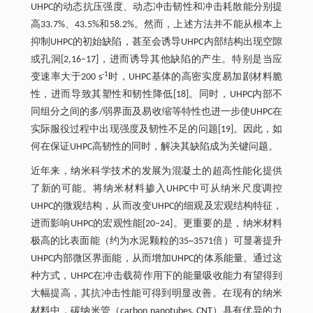
UHPC的动态抗压强度、动态冲击韧性和冲击耗散能分别提
高33.7%、43.5%和58.2%。然而，上述方法并不能从根本上
抑制UHPC的初始缺陷，甚至会诱导UHPC内部结构出现空隙
或孔洞[2,16‒17]，进而诱导其他缺陷的产生。特别是当应
-1
变速率大于200 s
时，UHPC基体的高密实度易加剧材料脆
性，进而导致其塑性和韧性降低[18]。同时，UHPC内部不
同组分之间的多/弱界面及易收缩等特性也进一步使UHPC在
实际服役过程中出现强度及韧性不足的问题[19]。因此，如
何在保证UHPC高韧性的同时，解决其缺陷成为关键问题。
近年来，纳米科学技术的发展为混凝土的超高性能化提供
了新的可能。将纳米材料掺入UHPC中可从纳米尺度调控
UHPC的微观结构，从而改变UHPC的细观及宏观结构特征，
进而影响UHPC的宏观性能[20‒24]。更重要的是，纳米材料
极高的比表面能（约为水泥颗粒的35~3571倍）可显著提升
UHPC内部微区界面能，从而增加UHPC的体系能量。通过这
种方式，UHPC在冲击载荷作用下的能量吸收能力有望得到
大幅提高，其抗冲击性能可得到明显改善。在现有的纳米
材料中，碳纳米管（carbon nanotubes, CNT）具有优异的力