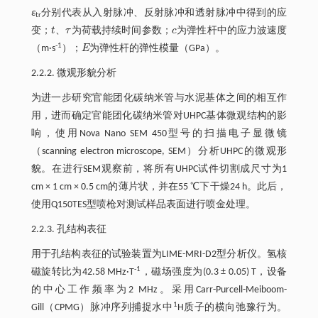
ε
分别代表从入射脉冲、反射脉冲和透射脉冲中得到的应
tr
变；
t
、
τ
为荷载持续时间参数；
c
为弹性杆中的应力波速度
t
τ
c
-1
（m·s
）；
E
为弹性杆的弹性模量（GPa）。
E
2.2.2. 微观形貌分析
为进一步研究官能团化碳纳米管与水泥基体之间的相互作
用，进而确定官能团化碳纳米管对UHPC基体微观结构的影
响，使用Nova Nano SEM 450型号的扫描电子显微镜
（scanning electron microscope, SEM）分析UHPC的微观形
貌。在进行SEM观察前，将所有UHPC试件切割成尺寸为1
cm × 1 cm × 0.5 cm的薄片状，并在55 ℃下干燥24 h。此后，
使用Q150TES型喷枪对测试样品表面进行喷金处理。
2.2.3. 孔结构表征
用于孔结构表征的试验装置为LIME-MRI-D2型分析仪。氢核
-1
磁旋转比为42.58 MHz·T
，磁场强度为(0.3 ± 0.05) T，设备
的中心工作频率为2 MHz。采用Carr-Purcell-Meiboom-
1
Gill（CPMG）脉冲序列捕捉水中
H质子的横向弛豫行为。