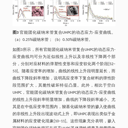
图3
官能团化碳纳米管复合UHPC的动态应力-应变曲线。
（a）0.25%碳纳米管；（b）0.50%碳纳米管。
如图3所示，所有官能团化碳纳米管复合UHPC的动态应力-
应变曲线均可分为近似线性上升以及非线性下降两个部
分，分别对应材料的弹塑性变形和应变软化两个阶段[52‒
53]。随着应变率的增加，曲线的线性上升段明显延长，而
曲线下降段斜率增加，说明高应变率下复合材料的弹性阶
段范围扩大，其脆性破坏特征凸显。此外，相比于空白
UHPC，官能团化碳纳米管复合UHPC的动态应力-应变曲线
的线性上升段斜率明显增加，曲线的下降段斜率减小。尤
其是在中低应变率范围内，羧基化碳纳米管的掺入使曲线
的非线性上升段出现波动式上升，即UHPC表现出类似于金
属材料的应变硬化现象[10‒11]。这些现象充分表明，掺入