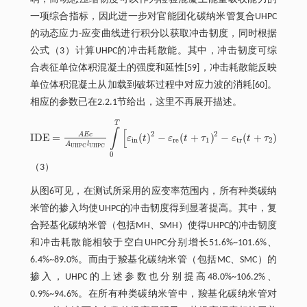
一项综合指标，因此进一步对官能团化碳纳米管复合UHPC
的动态应力-应变曲线进行积分以获取冲击韧度，同时根据
公式（3）计算UHPC的冲击耗散能。其中，冲击韧度可综
合表征单位体积混凝土的强度和延性[59]，冲击耗散能反映
单位体积混凝土从加载到破坏过程中对应力波的消耗[60]。
相应的参数已在2.2.1节给出，这里不再展开描述。
T
∫
[
]
2
2
2
A
E
c
I
D
E
=
(
)
−
(
+
)
−
(
+
)
d
ε
t
ε
t
τ
ε
t
τ
t
I
D
E
=
A
E
c
A
U
H
P
C
l
U
H
P
C
∫
0
T
ε
i
n
t
2
-
ε
r
e
t
+
τ
1
2
-
ε
t
r
t
+
τ
2
2
d
t
i
n
r
e
1
t
r
2
A
l
U
H
P
C
U
H
P
C
0
（3）
从图6可见，在测试所采用的应变率范围内，所有种类碳纳
米管的掺入均使UHPC的冲击韧度得到显著提高。其中，复
合羟基化碳纳米管（包括MH、SMH）使得UHPC的冲击韧度
和冲击耗散能相较于空白UHPC分别增长51.6%~101.6%、
6.4%~89.0%。而由于羧基化碳纳米管（包括MC、SMC）的
掺入，UHPC的上述参数也分别提高48.0%~106.2%、
0.9%~94.6%。在所有种类碳纳米管中，羧基化碳纳米管对