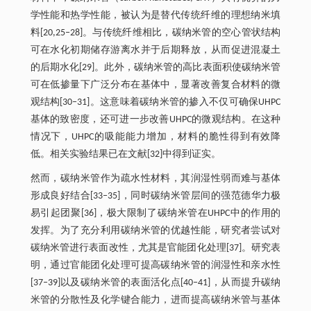
学性能和热学性能，被认为是替代传统纤维的理想纳米填
料[20,25‒28]。与传统纤维相比，碳纳米管的空心管状结构
可在水化初期储存游离水并于后期释放，从而促进混凝土
的后期水化[29]。此外，碳纳米管的高比表面积使碳纳米管
可在低掺量下广泛分布在基体中，显著改善复合材料的微
观结构[30‒31]。这意味着碳纳米管的掺入不仅可确保UHPC
基体的致密度，还可进一步改善UHPC的微观结构。在这种
情况下，UHPC的吸能能力增加，材料的脆性得到有效降
低。相关实验结果已在文献[32]中得到证实。
然而，碳纳米管作为疏水性材料，其润湿性弱而难与基体
形成良好结合[33‒35]，同时碳纳米管层间的强范德华力极
易引起团聚[36]，极大限制了碳纳米管在UHPC中的作用的
发挥。为了充分利用碳纳米管的优越性能，研究者尝试对
碳纳米管进行表面改性，尤其是官能团化处理[37]。研究表
明，通过官能团化处理可提高碳纳米管的润湿性和亲水性
[37‒39]以及碳纳米管的表面活化点[40‒41]，从而提升碳纳
米管的分散性及化学键合能力，进而提高碳纳米管与基体