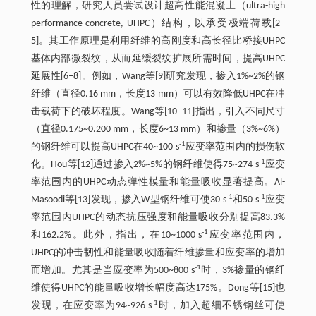
性的理解，研究人员尝试设计超高性能混凝土（ultra-high
performance concrete, UHPC）结构，以承受极端荷载[2‒
5]。其工作原理是利用纤维的高刚度和高长径比桥接UHPC
基体内部微裂纹，从而延缓裂纹扩展所需时间，提高UHPC
延展性[6‒8]。例如，Wang等[9]研究发现，掺入1%~2%的钢
纤维（直径0.16 mm，长度13 mm）可以有效降低UHPC在冲
击载荷下的破坏程度。Wang等[10‒11]指出，引入不同尺寸
（直径0.175~0.200 mm，长度6~13 mm）和掺量（3%~6%）
-1
的钢纤维可以提高UHPC在40~100 s
应变率范围内的损伤软
-1
化。Hou等[12]通过掺入2%~5%的钢纤维使得75~274 s
应变
率范围内的UHPC动态弹性模量和能量吸收显著提高。Al-
-1
-1
Masoodi等[13]发现，掺入W型钢纤维可使30 s
和50 s
应变
率范围内UHPC的动态抗压强度和能量吸收分别提高83.3%
-1
和162.2%。此外，指出，在10~1000 s
应变率范围内，
UHPC的冲击韧性和能量吸收随着纤维掺量和应变率的增加
-1
而增加。尤其是当应变率为500~800 s
时，3%掺量的钢纤
维使得UHPC的能量吸收增长幅度高达175%。Dong等[15]也
-1
发现，在应变率为94~926 s
时，加入超细不锈钢丝可使