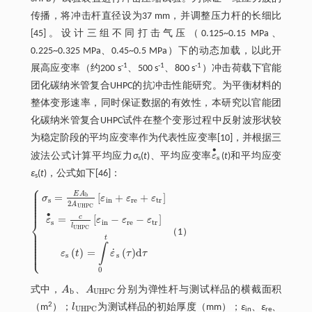
传播，将冲击杆直径设为37 mm，并调整压力杆的长细比
[45]。设计三组不同打击气压（0.125~0.15 MPa、
0.225~0.325 MPa、0.45~0.5 MPa）下的动态加载，以此开
-1
-1
-1
展高应变率（约200 s
、500 s
、800 s
）冲击荷载下官能
团化碳纳米管复合UHPC的抗冲击性能研究。为平衡材料的
整体变形速率，同时保证数据的有效性，本研究以官能团
化碳纳米管复合UHPC试件在整个变形过程中反射波形状较
为稳定阶段的平均应变率作为代表性应变率[10]，并根据三
∙
波法公式计算平均应力
σ
(
t
)、平均应变率
ε
(
t
)和平均应变
ε
•
s
s
s
ε
(
t
)，公式如下[46]：
s
⎧
⎪
⎪
⎪
E
A
=
[
+
+
]
b
⎪
σ
ε
ε
ε
⎪
s
i
n
r
e
t
r
⎪
2
A
⎪
U
H
P
C
⎪
∙
c
=
[
−
−
]
ε
ε
ε
ε
⎨
s
i
n
r
e
t
r
l
U
H
P
C
⎪
（1）
σ
s
=
E
A
b
2
A
U
H
P
C
ε
i
n
+
ε
r
e
+
ε
t
r
ε
•
s
=
c
l
U
H
P
C
ε
i
n
-
ε
r
e
-
ε
t
r
ε
s
t
=
∫
0
t
ε
˙
s
τ
d
τ
⎪
⎪
t
⎪
⎪
⎪
∫
⎪
⎩
⎪
˙
(
)
=
(
)
d
ε
t
ε
τ
τ
s
s
0
式中，
A
、
A
分别为弹性杆与测试样品的横截面积
A
b
A
U
H
P
C
b
U
H
P
C
2
（m
）；
l
为测试样品的初始厚度（mm）；
ε
、
ε
、
l
U
H
P
C
U
H
P
C
in
re