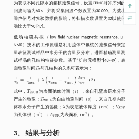
为获取不同孔隙水的氢核弛豫信号，设置CPMG脉冲序列的
回波间隔为60 s，并将采集回波个数设置为30 000。为减小
噪声信号对实验数据的影响，将扫描次数设置为32以使信
噪比大于90 [47]。
低场核磁共振（low field-nuclear magnetic resonance, LF-
NMR）技术的工作原理是利用流体中氢核的弛豫信号来定
量表征测试样品中水分子的含量及分布，进而精确测量测
试样品的孔结构特征参数。基于“扩散元模型”[48‒49]，表
面弛豫时间
T
与孔结构的关系可表示为：
T
2
2
(
)
A
1
1
1
1
=
+
−
S
U
R
λ
（2）
1
T
2
=
1
T
2
B
U
L
+
λ
1
T
2
S
U
R
-
1
T
2
B
U
L
A
S
U
R
V
S
P
V
T
T
T
T
V
2
2
B
U
L
2
B
U
L
2
S
U
R
S
P
V
式中，
T
为表面弛豫时间（s），来自孔壁表层水分子
T
2
S
U
R
2
S
U
R
产生的弛豫；
T
为自由弛豫时间（s），来自孔壁内部
T
2
B
U
L
2
B
U
L
体积水分子产生的弛豫；
λ
为表层液体厚度（nm）；
V
λ
V
S
P
V
S
P
V
3
2
为孔体积（m
）；
A
为表面积（m
）。
A
S
U
R
S
U
R
3、 结果与分析