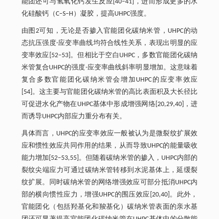
能团还可与氢氧化钙发生反应[40‒41]，进而形成更多的水
化硅酸钙（C‒S‒H）凝胶，提高UHPC强度。
由图2可知，无论是否掺入官能团化碳纳米管，UHPC的动
态抗压强度-应变率曲线均符合线性关系，表现出明显的应
变率效应[52‒53]。但相比于空白UHPC，多数官能团化碳纳
米管复合UHPC的强度-应变率曲线斜率明显增加。这意味着
复合多数官能团化碳纳米管会增加UHPC的应变率效应
[54]。这主要与官能团化碳纳米管的高比表面积及大长径比
可促进水化产物在UHPC基体中形成增强网络[20,29,40]，进
而诱导UHPC内部应力重分布有关。
具体而言，UHPC的应变率效应一般被认为是微裂纹扩展效
应和惯性效应共同作用的结果，从而导致UHPC的能量吸收
能力增加[52‒53,55]。但随着碳纳米管的掺入，UHPC内部的
裂纹尖端应力可通过碳纳米管转移到水泥基体上，延缓裂
纹扩展。同时碳纳米管的网络增强效应可部分抵消UHPC内
部的横向惯性应力，增强UHPC的围压效应[20,40]。此外，
官能团化（包括羟基化和羧基化）碳纳米管表面的亲水基