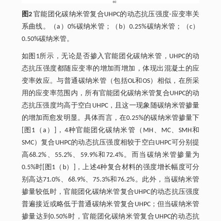
图2
官能团化碳纳米管复合UHPC的动态抗压强度-应变率关
系曲线。（a）0%碳纳米管；（b）0.25%碳纳米管；（c）
0.50%碳纳米管。
如图1所示，无论是否掺入官能团化碳纳米管，UHPC的动
态抗压强度都随应变率的增加而增加，体现出混凝土的应
变率效应。与普通碳纳米管（包括OL和OS）相似，在所采
用的应变率范围内，所有官能团化碳纳米管复合UHPC的动
态抗压强度均高于空白UHPC，且这一现象随碳纳米管掺量
的增加而愈发明显。具体而言，在0.25%的碳纳米管掺量下
[图1（a）]，4种官能团化碳纳米管（MH、MC、SMH和
SMC）复合UHPC的动态抗压强度相较于空白UHPC可分别提
高68.2%、55.2%、59.9%和72.4%。而当碳纳米管掺量为
0.5%时[图1（b）]，上述4种复合材料的强度增长幅度可分
别高达71.0%、68.9%、75.3%和76.2%。此外，当碳纳米管
掺量较低时，官能团化碳纳米管复合UHPC的动态抗压强度
普遍接近或略低于普通碳纳米管复合UHPC；但当碳纳米管
掺量达到0.50%时，官能团化碳纳米管复合UHPC的动态抗