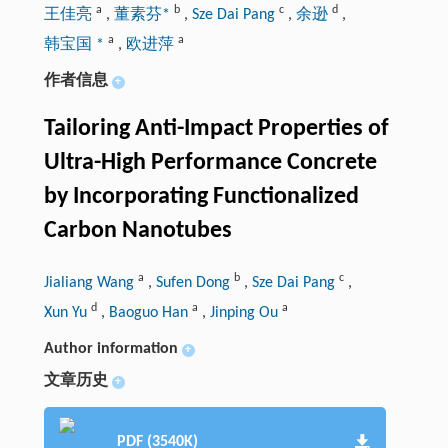
a
b
c
d
王佳亮
,
董素芬*
,
Sze Dai Pang
,
余逊
,
a
a
韩宝国 *
,
欧进萍
作者信息
+
Tailoring Anti-Impact Properties of
Ultra-High Performance Concrete
by Incorporating Functionalized
Carbon Nanotubes
a
b
c
Jialiang Wang
,
Sufen Dong
,
Sze Dai Pang
,
d
a
a
Xun Yu
,
Baoguo Han
,
Jinping Ou
Author information
+
文章历史
+
PDF (3540K)