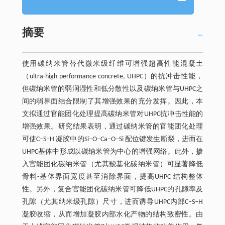
摘要
使用碳纳米管替代微米级纤维可增强超高性能混凝土
（ultra-high performance concrete, UHPC）的抗冲击性能，
但碳纳米管的弱润湿性和低分散性以及碳纳米管与UHPC之
间的弱界面结合限制了其增强效果的充分发挥。因此，本
文拟通过官能团化处理提高碳纳米管对UHPC抗冲击性能的
增强效果。研究结果表明，通过碳纳米管的官能团化处理
可使C‒S‒H 凝胶中的Si‒O‒Ca‒O‒Si 配位键发生断裂，进而在
UHPC基体中形成以碳纳米管为中心的增强网络。此外，掺
入官能团化碳纳米管（尤其羧基化碳纳米管）可显著降低
骨料-基体界面宽度甚至消除界面，提高UHPC 结构整体
性。另外，复合官能团化碳纳米管可降低UHPC的孔隙率及
孔隙（尤其纳米级孔隙）尺寸，进而诱导UHPC内部C‒S‒H
凝胶收缩，从而增加凝胶内部水化产物的结构致密性。由