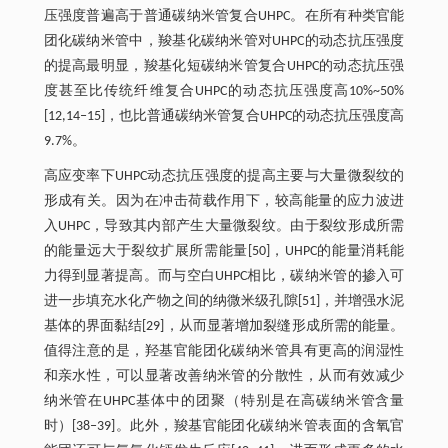
压强度普遍高于普通碳纳米管复合UHPC。在所有种类官能
团化碳纳米管中，羧基化碳纳米管对UHPC的动态抗压强度
的提高最明显，羧基化短碳纳米管复合UHPC的动态抗压强
度甚至比传统纤维复合UHPC的动态抗压强度高10%~50%
[12,14‒15]，也比普通碳纳米管复合UHPC的动态抗压强度高
9.7%。
高应变率下UHPC动态抗压强度的提高主要与大量微裂纹的
形成有关。因为在冲击荷载作用下，较高能量的应力波进
入UHPC，导致其内部产生大量微裂纹。由于裂纹形成所需
的能量远大于裂纹扩展所需能量[50]，UHPC的能量消耗能
力得到显著提高。而与空白UHPC相比，碳纳米管的掺入可
进一步填充水化产物之间的纳微米级孔隙[51]，并增强水泥
基体的界面黏结[29]，从而显著增加裂缝形成所需的能量。
值得注意的是，羟基官能团化碳纳米管具有更高的润湿性
和亲水性，可以显著改善纳米管的分散性，从而有效减少
纳米管在UHPC基体中的团聚（特别是在高碳纳米管含量
时）[38‒39]。此外，羧基官能团化碳纳米管表面的含氧官