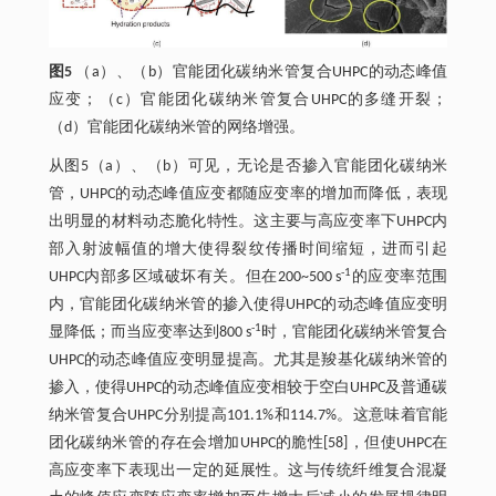
图5
（a）、（b）官能团化碳纳米管复合UHPC的动态峰值
应变；（c）官能团化碳纳米管复合UHPC的多缝开裂；
（d）官能团化碳纳米管的网络增强。
从图5（a）、（b）可见，无论是否掺入官能团化碳纳米
管，UHPC的动态峰值应变都随应变率的增加而降低，表现
出明显的材料动态脆化特性。这主要与高应变率下UHPC内
部入射波幅值的增大使得裂纹传播时间缩短，进而引起
-1
UHPC内部多区域破坏有关。但在200~500 s
的应变率范围
内，官能团化碳纳米管的掺入使得UHPC的动态峰值应变明
-1
显降低；而当应变率达到800 s
时，官能团化碳纳米管复合
UHPC的动态峰值应变明显提高。尤其是羧基化碳纳米管的
掺入，使得UHPC的动态峰值应变相较于空白UHPC及普通碳
纳米管复合UHPC分别提高101.1%和114.7%。这意味着官能
团化碳纳米管的存在会增加UHPC的脆性[58]，但使UHPC在
高应变率下表现出一定的延展性。这与传统纤维复合混凝