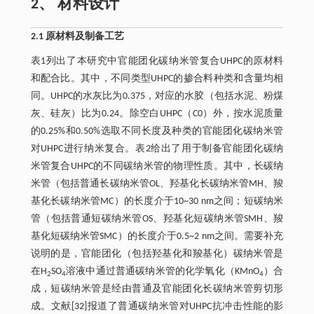
2、 材料设计
2.1 原材料及制备工艺
表1列出了本研究中官能团化碳纳米管复合UHPC的原材料
和配合比。其中，不同类型UHPC的掺合料种类和含量均相
同。UHPC的水灰比为0.375，对应的水胶（包括水泥、粉煤
灰、硅灰）比为0.24。除空白UHPC（C0）外，按水泥质量
的0.25%和0.50%选取不同长度及种类的官能团化碳纳米管
对UHPC进行纳米复合。表2给出了用于制备官能团化碳纳
米管复合UHPC的不同碳纳米管的物理性质。其中，长碳纳
米管（包括普通长碳纳米管OL、羟基化长碳纳米管MH、羧
基化长碳纳米管MC）的长度介于10~30 nm之间；短碳纳米
管（包括普通短碳纳米管OS、羟基化短碳纳米管SMH、羧
基化短碳纳米管SMC）的长度介于0.5~2 nm之间。需要补充
说明的是，官能团化（包括羟基化和羧基化）碳纳米管是
在H
SO
溶液中通过普通碳纳米管的化学氧化（KMnO
）合
2
4
4
成，短碳纳米管是经由普通及官能团化长碳纳米管剪切形
成。文献[32]报道了普通碳纳米管对UHPC抗冲击性能的影