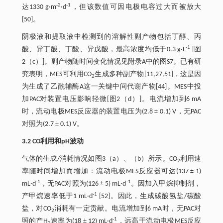
-2
-1
达1330 g·m
·d
，但该数值可因电极电容过大而被放大
[50]。
阴极液和提取液中检测到的溶解性副产物包括丁醇、丙
-1
酸、异丁酸、丁酸、异戊酸，最高浓度均低于0.3 g·L
[图
2（c）]。副产物随时间变化情况见附录A中的图S7。已有研
究表明，MES可利用CO
生成多种副产物[11,27,51]，这是因
2
为生成了乙酰辅酶A这一关键中间代谢产物[44]。MES中投
加PAC对装置电压影响轻微[图2（d）]。电流增加到6 mA
时，流动电极MES反应器的装置电压为(2.8 ± 0.1) V，无PAC
对照为(2.7 ± 0.1) V。
3.2 CO利用和pH波动
气体的生成/消耗情况如图3（a）、（b）所示。CO
利用速
2
率随时间增加而增加：流动电极MES反应器可达(137 ± 1)
-1
-1
mL·d
，无PAC对照为(126 ± 5) mL·d
。因加入甲烷抑制剂，
-1
产甲烷速率低于1 mL·d
[52]。因此，生成碳酸氢盐/碳酸
盐，对CO
消耗有一定贡献。电流增加到6 mA时，无PAC对
2
-1
照的产H
速率为(18 ± 12) mL·d
，远高于流动电极MES反应