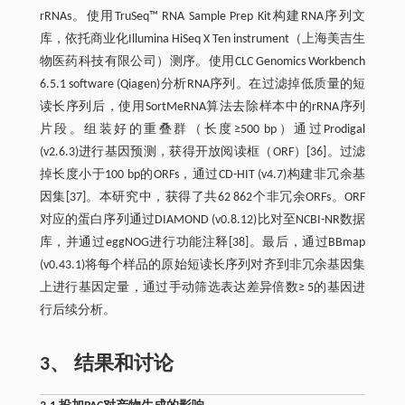
rRNAs。使用TruSeq™ RNA Sample Prep Kit构建RNA序列文
库，依托商业化Illumina HiSeq X Ten instrument（上海美吉生
物医药科技有限公司）测序。使用CLC Genomics Workbench
6.5.1 software (Qiagen)分析RNA序列。在过滤掉低质量的短
读长序列后，使用SortMeRNA算法去除样本中的rRNA序列
片段。组装好的重叠群（长度≥500 bp）通过Prodigal
(v2.6.3)进行基因预测，获得开放阅读框（ORF）[36]。过滤
掉长度小于100 bp的ORFs，通过CD-HIT (v4.7)构建非冗余基
因集[37]。本研究中，获得了共62 862个非冗余ORFs。ORF
对应的蛋白序列通过DIAMOND (v0.8.12)比对至NCBI-NR数据
库，并通过eggNOG进行功能注释[38]。最后，通过BBmap
(v0.43.1)将每个样品的原始短读长序列对齐到非冗余基因集
上进行基因定量，通过手动筛选表达差异倍数≥ 5的基因进
行后续分析。
3、 结果和讨论