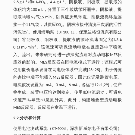
-1
-1
2.6 g·L
和KH
PO
，4.4 g·L
。阴极液、阳极液、提取液的
2
4
体积均为100 mL，分置于三个玻璃循环瓶中。阴极液、提
取液均曝N
气15 min，以保证厌氧环境。阴极液循环瓶连
2
接一个1 L气袋，以供应CO
。阴极液接种清洗三次后的活性
2
污泥[25]。使用蠕动泵（BT100-1L，保定兰格恒流泵有限公
司）将阴极液、阳极液、提取液的循环流速固定为(1.3 ±
-1
0.1) mL·min
。该流速可确保流动电极在反应器中平稳流
入、流出。未来研究可进一步探究流速对流动电极MES反
应器的影响。MES反应器在恒电流模式下运行；该模式可
使用廉价电学设备在两电极体系中完成[26‒28]。由于传统
的参比电极不能插入MES反应器，因此仅记录装置电压。
电流依次设置为1 mA、3 mA、6 mA，各运行12 d [29]，使产
物生成、装置电压均达到稳定。使用低电流启动，可避免
快速产H
导致pH急剧升高。此外，构建堆叠型流动电极
2
MES反应器。反应器在室温下运行。
2.2 分析和计算
使用电池测试系统（CT-4008，深圳新威尔电子有限公司）