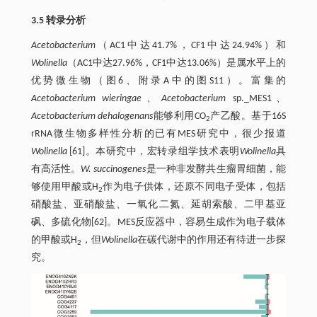
3.5 转录分析
Acetobacterium
（AC1中达41.7%，CF1中达24.94%）和
Wolinella
（AC1中达27.96%，CF1中达13.06%）是属水平上的
优势微生物（图6、附录A中的图S11）。富集的
Acetobacterium wieringae
、
Acetobacterium
sp._MES1、
Acetobacterium dehalogenans
能够利用CO
产乙酸。基于16S
2
rRNA微生物多样性分析的已有MES研究中，很少报道
Wolinella
[61]。本研究中，宏转录组学技术表明
Wolinella
具
有高活性。
W. succinogenes
是一种非发酵共生瘤胃细菌，能
够使用甲酸或H
作为电子供体，还原不同电子受体，包括
2
硝酸盐、亚硝酸盐、一氧化二氮、延胡索酸、二甲基亚
砜、多硫化物[62]。MES反应器中，容易生成作为电子载体
的甲酸或H
，但
Wolinella
在碳代谢中的作用还有待进一步探
2
究。