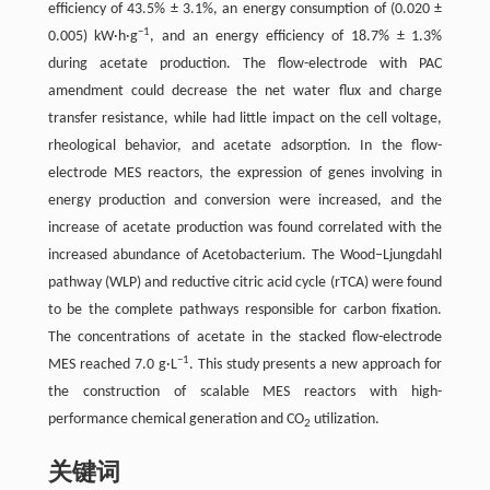
efficiency of 43.5% ± 3.1%, an energy consumption of (0.020 ±
−1
0.005) kW·h·g
, and an energy efficiency of 18.7% ± 1.3%
during acetate production. The flow-electrode with PAC
amendment could decrease the net water flux and charge
transfer resistance, while had little impact on the cell voltage,
rheological behavior, and acetate adsorption. In the flow-
electrode MES reactors, the expression of genes involving in
energy production and conversion were increased, and the
increase of acetate production was found correlated with the
increased abundance of Acetobacterium. The Wood–Ljungdahl
pathway (WLP) and reductive citric acid cycle (rTCA) were found
to be the complete pathways responsible for carbon fixation.
The concentrations of acetate in the stacked flow-electrode
−1
MES reached 7.0 g·L
. This study presents a new approach for
the construction of scalable MES reactors with high-
performance chemical generation and CO
utilization.
2
关键词