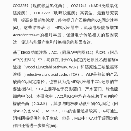
COG3259（镍依赖型氢化酶）、COG1941（NADH泛醌氧化
还原酶）、COG1229（呋喃脱氢酶）高表达。最新研究表
明，提高金属辅酶浓度，能够提升产乙酸菌的CO
固定速率
2
[63]。这些结果表明，MES反应器中，流动电极能够增加
Acetobacterium
的相对丰度，促进电子传递相关的基因表
达，促进与能量产生和转换相关的基因表达。
基于KEGG功能注释，AC1（附录A中的图S12）和CF1（附录
A中的图S13）中，均存在用于CO
固定的还原性乙酰辅酶A
2
途径（Wood-Ljungdahl pathway, WLP）和还原性三羧酸循环
途径（reductive citric acid cycle, rTCA）。WLP是熟知的产乙
酸菌CO
固定路径，也被认为是MES反应器中CO
还原的主
2
2
要途径[64]。rTCA主要存在于变形菌门、产水菌门、绿色硫
细菌中[65]。本研究中，AC1和CF1中均存在依赖于ATP的柠
檬酸合酶（2.3.3.8），其参与电极驱动微生物CO
固定（附
2
录A中的图S14）。MES中，CO
的含量通常较高，H
可通过
2
2
消耗阴极提供的电子生成；但是，MES中rTCA对于碳固定的
作用还需进一步探究[66]。