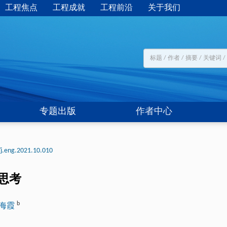
工程焦点
工程成就
工程前沿
关于我们
专题出版
作者中心
j.eng.2021.10.010
思考
b
海霞