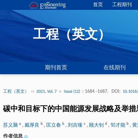
首页
工程期刊
工程（英文）
期刊首页
在线期刊
››
››
: 1684 -1687.
DOI:
工程（英文）
2021, Vol. 7
Issue (12)
10.1016/
碳中和目标下的中国能源发展战略及举措
a
b
b
c
d
b
苏义脑
,
戴厚良
,
匡立春
,
刘吉臻
,
顾大钊
,
邹才能
,
黄
作者信息
+