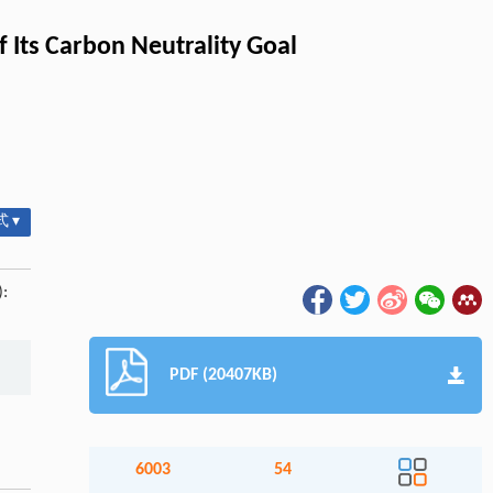
 Its Carbon Neutrality Goal
 ▾
):
PDF (20407KB)
6003
54