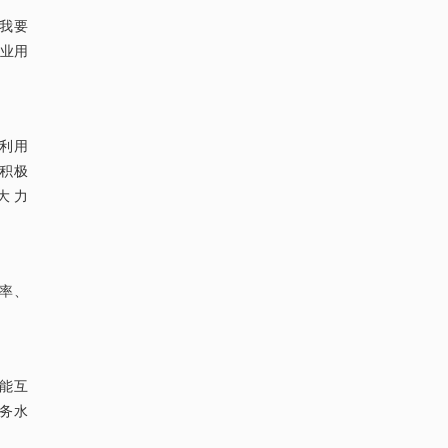
“我要
行业用
源利用
积极
大 力
效率、
多能互
服务水