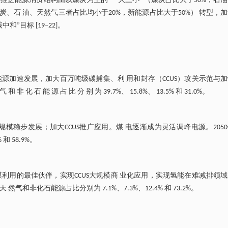
推进能源消费结构由以煤炭为主的“一大三小” （煤炭占比大于50%，石
煤炭、石 油、天然气三者占比均小于20%，新能源占比大于50%） 转型，
目标 [19‒22]。
源加速发展，加大百万吨级碳捕集、利 用和封存（CCUS）攻关示范与
能 源 占 比 分 别 为 39.7%、 15.8%、 13.5% 和 31.0%。
稳步发展；加大CCUS推广应用。煤 电逐渐成为灵活调峰电源。205
 和 58.9%。
利用的最佳伙伴，实现CCUS大规模商 业化应用，实现氢能在难减排领
非化石能源占比分别为 7.1%、7.3%、12.4% 和 73.2%。