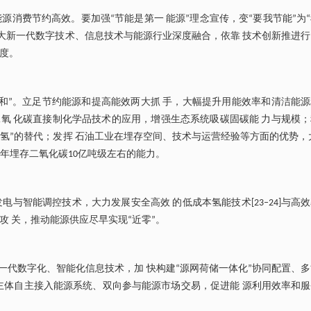
消费节约高效。要加强“节能是第一 能源”理念宣传，变“要我节能”为
 大新一代数字技术、信息技术与能源行业深度融合，依靠 技术创新推进
度。
和”。立足节约能源和提高能效两大抓 手，大幅提升用能效率和清洁能
氧 化碳直接制化学品技术的应用，增强生态系统吸碳固碳能 力与规模；
“灰氢”的替代；发挥 石油工业在埋存空间、技术与运营经验等方面的优势，
成年埋存二氧化碳10亿吨级左右的能力。
与智能调控技术，大力发展安全高效 的低成本氢能技术[23‒24]与高
 关，推动能源供应尽早实现“近零”。
新一代数字化、智能化信息技术，加 快构建“源网荷储一体化”协同配置、
主体自主接入能源系统、双向参与能源市场交易，促进能 源利用效率和