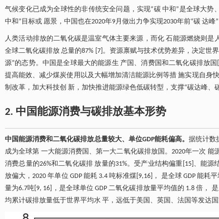
气候变化已成为全球性的非传统安全问题，实现“碳 中和”是全球大势、时
中和”目标或 愿景，中国也在2020年9月做出力争实现2030年前“碳 达峰”
人类活动排放的二氧化碳是温室气体主要来源，而化 石能源燃烧则是人
全球二氧化碳排放 总量的87% [7]。资源禀赋与技术优势差异，决定
源”的态势。中国是全球最大的能源生 产国、消费国和二氧化碳排放国[8
提高能效、减少煤炭使用以及大幅增加清洁能源比例等措 施实现自身快速
制改革，加大科技创 新，加快推进能源绿色低碳转型，支撑“碳达峰、碳中 
2. 中国能源消费与碳排放基本形势
中国能源消费和二氧化碳排放总量较大、单位GDP能耗偏高。
据统计数据
成为全球第 一大能源消费国、第一大二氧化碳排放国。2020年一次 能源
消费总量的26%和二氧化碳排 放量的31%。受产业结构偏重[15]、
放偏大，2020 年单位 GDP 能耗 3.4 吨标准煤[9,16]， 是全球 GD
量为6.7吨[9, 16]，是全球单位 GDP 二氧化碳排放量平均值的 1.8 
均累计碳排放量低于世界平均水 平，远低于美国、英国、法国等发达国家[