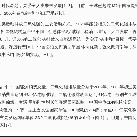
代命题，关乎全人类未来发展[1‒ 5]。目前，全球已超过137个国家提
、2060年前“碳中和”的庄严承诺[6]。
类活动排放二氧化碳的主要活动方式。 2020年能源相关的二氧化碳排
世界各 国低碳转型路径不同，但总体呈现“减煤、稳油、增气、 大力发展可
‒9]，近88%的二氧化 碳排放来自能源系统，为实现“碳中和”目标，需
、深度转型[10]。中国必须发挥新型举国 体制优势，强化政府引导，
和”目标如期实现[11‒14]。
[9]，中国能源消费总量、二氧化 碳排放量分别于2009年、2005年超过
消费量达到 49.8 亿吨标准煤、二氧化碳排放量达到 99亿吨，分别占全
能源结构偏煤、生活 用能刚性增长等客观因素影响，中国单位GDP能耗较高、
P 能耗平均值的 1.5 倍，是主要发达国家单位 GDP能耗的2~4倍；单位GDP二氧化
倍， 是主要发达国家单位 GDP 二氧化碳排放量的 3~6 倍（图 1）。但是，中国
17]。