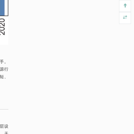
抓手。
能源行
更短、
顶层设