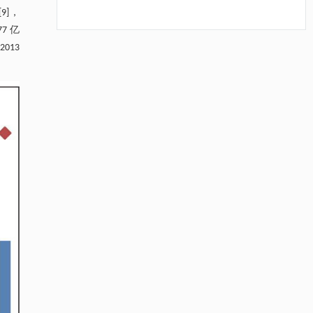
9]，
7 亿
013