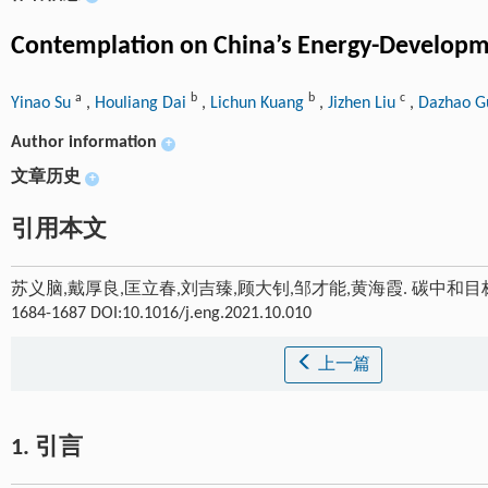
Contemplation on China’s Energy-Development
a
b
b
c
Yinao Su
,
Houliang Dai
,
Lichun Kuang
,
Jizhen Liu
,
Dazhao 
Author information
+
文章历史
+
引用本文
苏义脑,戴厚良,匡立春,刘吉臻,顾大钊,邹才能,黄海霞. 碳中和
1684-1687 DOI:10.1016/j.eng.2021.10.010
上一篇
1. 引言