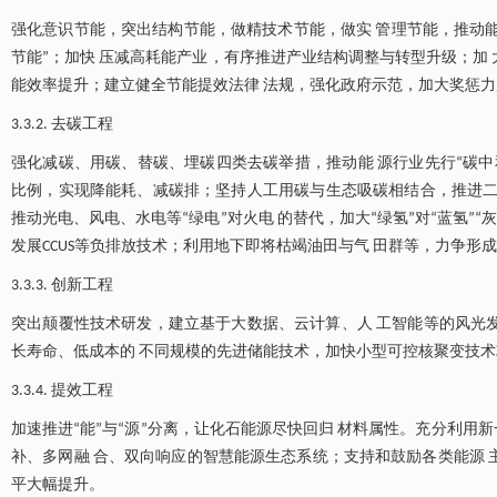
强化意识节能，突出结构节能，做精技术节能，做实 管理节能，推动能源
节能”；加快 压减高耗能产业，有序推进产业结构调整与转型升级；加
能效率提升；建立健全节能提效法律 法规，强化政府示范，加大奖惩力
3.3.2. 去碳工程
强化减碳、用碳、替碳、埋碳四类去碳举措，推动能 源行业先行“碳中
比例，实现降能耗、减碳排；坚持人工用碳与生态吸碳相结合，推进二
推动光电、风电、水电等“绿电”对火电 的替代，加大“绿氢”对“蓝氢”
发展CCUS等负排放技术；利用地下即将枯竭油田与气 田群等，力争形
3.3.3. 创新工程
突出颠覆性技术研发，建立基于大数据、云计算、人 工智能等的风光发电
长寿命、低成本的 不同规模的先进储能技术，加快小型可控核聚变技术攻
3.3.4. 提效工程
加速推进“能”与“源”分离，让化石能源尽快回归 材料属性。充分利用
补、多网融 合、双向响应的智慧能源生态系统；支持和鼓励各类能源 
平大幅提升。