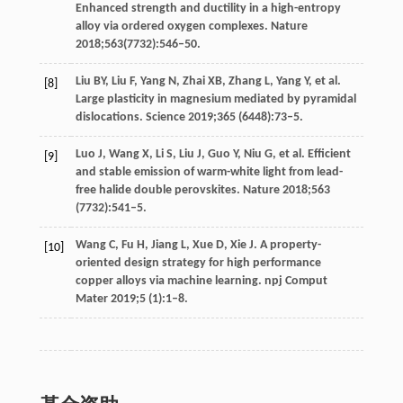
Enhanced strength and ductility in a high-entropy
alloy via ordered oxygen complexes. Nature
2018;563(7732):546–50.
Liu BY, Liu F, Yang N, Zhai XB, Zhang L, Yang Y, et al.
[8]
Large plasticity in magnesium mediated by pyramidal
dislocations. Science 2019;365 (6448):73–5.
Luo J, Wang X, Li S, Liu J, Guo Y, Niu G, et al. Efficient
[9]
and stable emission of warm-white light from lead-
free halide double perovskites. Nature 2018;563
(7732):541–5.
Wang C, Fu H, Jiang L, Xue D, Xie J. A property-
[10]
oriented design strategy for high performance
copper alloys via machine learning. npj Comput
Mater 2019;5 (1):1–8.