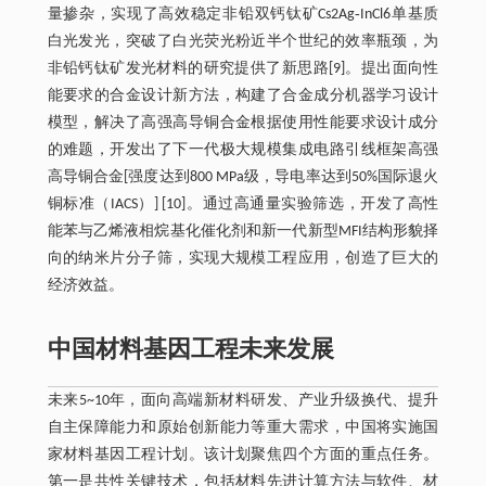
量掺杂，实现了高效稳定非铅双钙钛矿Cs2Ag‐InCl6单基质
白光发光，突破了白光荧光粉近半个世纪的效率瓶颈，为
非铅钙钛矿发光材料的研究提供了新思路[9]。提出面向性
能要求的合金设计新方法，构建了合金成分机器学习设计
模型，解决了高强高导铜合金根据使用性能要求设计成分
的难题，开发出了下一代极大规模集成电路引线框架高强
高导铜合金[强度达到800 MPa级，导电率达到50%国际退火
铜标准（IACS）] [10]。通过高通量实验筛选，开发了高性
能苯与乙烯液相烷基化催化剂和新一代新型MFI结构形貌择
向的纳米片分子筛，实现大规模工程应用，创造了巨大的
经济效益。
中国材料基因工程未来发展
未来5~10年，面向高端新材料研发、产业升级换代、提升
自主保障能力和原始创新能力等重大需求，中国将实施国
家材料基因工程计划。该计划聚焦四个方面的重点任务。
第一是共性关键技术，包括材料先进计算方法与软件、材