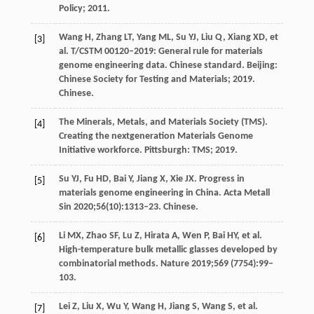
Policy; 2011.
Wang H, Zhang LT, Yang ML, Su YJ, Liu Q, Xiang XD, et
[3]
al. T/CSTM 00120–2019: General rule for materials
genome engineering data. Chinese standard. Beijing:
Chinese Society for Testing and Materials; 2019.
Chinese.
The Minerals, Metals, and Materials Society (TMS).
[4]
Creating the nextgeneration Materials Genome
Initiative workforce. Pittsburgh: TMS; 2019.
Su YJ, Fu HD, Bai Y, Jiang X, Xie JX. Progress in
[5]
materials genome engineering in China. Acta Metall
Sin 2020;56(10):1313–23. Chinese.
Li MX, Zhao SF, Lu Z, Hirata A, Wen P, Bai HY, et al.
[6]
High-temperature bulk metallic glasses developed by
combinatorial methods. Nature 2019;569 (7754):99–
103.
Lei Z, Liu X, Wu Y, Wang H, Jiang S, Wang S, et al.
[7]