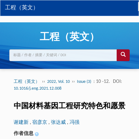
工程（英文）
工程（英文）
››
››
: 10 -12.
DOI:
工程（英文）
2022, Vol. 10
Issue (3)
10.1016/j.eng.2021.12.008
中国材料基因工程研究特色和愿景
谢建新
,
宿彦京
,
张达威
,
冯强
作者信息
+