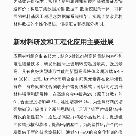
为高效评价技术，实现了材料腐蚀和断裂的高效表征及快
速评价；构建了集数据采集-数据库-数据挖掘为一体、可扩
展的材料基因工程理念数据库系统框架，实现了复杂异构
材料数据的个性化描述、便捷汇交和挖掘分析[5]。
新材料研发和工程化应用主要进展
应用材料组合制备技术，结合X射线衍射高通量结构表征和
电阻测量技术，研发出国际上玻璃转变温度最高、强度最
高、具有良好热塑成形性能的新型高温块体金属玻璃 Ir-Ni-
Ta-(B)
[6]。发现TiZrHfNb高熵合金中间隙元素存在化学短程
有序，有序间隙化合物改变位错剪切模式，可以同时提升
材料强度和延展性，在高熵合金中掺杂2%（原子分数）的
O，合金强度增加48.5%，延性增加95.2%，为金属材料的增
强增韧设计提供了全新的思路[7]。证明了锥面位错是Mg中
有效的塑性载体，通过提高应力和减小晶粒尺寸，促进锥
面位错形核和滑移，提高Mg的塑性，为高塑性Mg合金的开
发提供了新的技术途径[8]。通过Na与Ag的合金化和Bi的痕