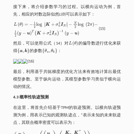
接下来，将介绍参数学习的过程。以横向运动为例，首
先，相应的对数边际似然
L
(
θ
)可以表示如下：
1
2
∣
∣
N
(
)
=
−
l
o
g
+
−
l
o
g
(
2
)
−
∣
∣
L
θ
K
σ
I
π
n
N
2
2
(15)
L
θ
=
-
1
2
l
o
g
K
+
σ
n
2
I
N
-
N
2
l
o
g
2
π
-
1
2
y
-
u
T
K
+
σ
n
2
I
N
-
1
y
-
u
−
1
1
T
2
(
−
)
+
(
−
)
(
)
y
u
K
σ
I
y
u
n
N
2
(
)
然后，可以使用公式（14）对
L
θ
的偏导数进行优化来获
L
θ
{
,
}
{
,
}
得
a
k
的参数
θ
θ
：
a
,
k
θ
a
,
θ
k
a
k
(16)
最后，利用基于共轭梯度的优化方法来有效地计算出最优
模型参数。至于纵向运动，其模型参数学习类似于横向运
动的情况。
4.3 概率性轨迹预测
在这里，将首先介绍基于TPM的轨迹预测。以横向轨迹预
测为例，用
表示已知的观测轨迹点，
*表示未知的未来轨迹
点，其联合概率密度可以表示为：
*
K
K
u
y
y