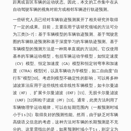
距离或盲区车辆的运动状态。因此，本文的工作集中在从
自动驾驶车辆的视角对前方或相邻车辆进行轨迹预测。
一些研究人员已经对车辆轨迹预测展开了相关研究并取得
了一定的成果。目前，主要应用于该研究领域的方法可分
为三类[5‒7]：基于车辆模型的车辆轨迹预测、基于驾驶意
图的车辆轨迹预测和基于深度学习的车辆轨迹预测。基于
车辆模型的预测方法是一种简单直观的方法[8]。它仅使用
基本的车辆运动模型，包括车辆运动学模型，如恒定速度
（CV）模型、恒定加速度（CA）模型和恒定转弯率和加速
度（CTRA）模型[9]，以及车辆动力学模型，如二自由度“自
行车”模型[10]。考虑到模型不确定性的影响，可以将多种
滤波算法应用于这些线性或非线性车辆模型，如卡尔曼滤
波（KF）、扩展卡尔曼滤波（EKF）[11]、无损卡尔曼滤波
（UKF）[12]和粒子滤波（PF）[13]。通常，此类方法利用了
车辆物理学运动规律，可以在短期范围内（一般预测时域
小于1 s [5]）取得良好的预测性能。然而，由于缺乏对车辆
高级语义信息的考虑，这种方法对车辆的长期预测是不充
分的。这里需指出的是，如果预测时域小于1 s，则定义为