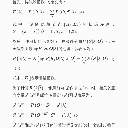
首先，将似然函数
F
(
λ
)定义为：
(
)
=
(
|
)
=
(
,
|
)
∑
F
λ
P
O
λ
P
O
S
λ
（4）
F
λ
=
P
O
λ
=
∑
S
P
O
,
S
λ
S
{
,
}
式中，
S
是隐藏节点
H
H
的状态序列，
S
H
1
,
H
2
1
2
=
=
(
=
1
:
;
=
1,2
)
t
t
{
}
S
s
s
t
T
i
。
S
=
s
t
=
s
i
t
(
t
=
1
:
T
;
i
=
1,2
)
i
¯
¯
|
,
(
)
然后，使用初始化参数
λ
，在条件分布
P
S
λ
O
下，完
λ
¯
P
S
|
λ
¯
,
O
l
o
g
(
,
|
)
全似然函数
P
S
O
λ
的期望可以表示为：
l
o
g
P
S
,
O
|
λ
¯
¯
¯
∣
|
=
l
o
g
(
,
|
)
|
,
=
,
l
o
g
(
,
(
)
[
]
∑
(
)
∣
R
λ
λ
E
P
S
O
λ
λ
O
P
S
λ
O
P
O
R
λ
|
λ
¯
=
Ε
l
o
g
P
(
S
,
O
|
λ
)
|
λ
¯
,
O
=
∑
S
P
S
λ
¯
,
O
l
o
g
P
O
,
S
λ
S
（5）
[
]
式中，
E
表示期望函数。
E
¯
|
(
)
为了计算
R
λ
λ
，使用前向-后向算法[35‒36]。相关的正
R
λ
|
λ
¯
t
(
)
(
)
t
t
t
向变量
α
s
和后向变量
β
s
可以表示为：
α
t
s
t
β
t
s
t
1
:
t
t
(
)
=
,
=
|
t
t
t
(
)
α
s
P
O
S
s
λ
α
t
s
t
=
P
O
1
:
t
,
S
t
=
s
t
λ
+
1
:
∣
t
t
T
t
(
)
=
=
,
t
t
(
)
∣
β
s
P
O
S
s
λ
（6）
β
t
s
t
=
P
O
t
+
1
:
T
S
t
=
s
t
,
λ
t
(
)
(
)
t
t
t
α
s
和
β
s
的具体计算过程见文献[35]，文献[35]推导
α
t
s
t
β
t
s
t