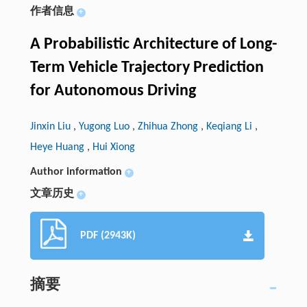
作者信息
+
A Probabilistic Architecture of Long-
Term Vehicle Trajectory Prediction
for Autonomous Driving
Jinxin Liu
,
Yugong Luo
,
Zhihua Zhong
,
Keqiang Li
,
Heye Huang
,
Hui Xiong
Author information
+
文章历史
+
PDF (2943K)
摘要