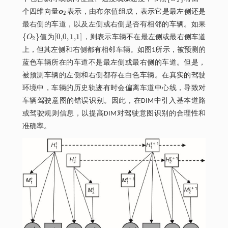
O
2
2
个四维向量
o
表示，由布尔值组成，表示它是最左侧还是
o
2
2
最右侧的车道，以及左侧或右侧是否有相邻的车辆。如果
{
}
[
0,0
,
1,1
]
O
值为
，则表示车辆不在最左侧或最右侧车道
O
2
0,0
,
1,1
2
上，但其左侧和右侧都有相邻车辆。如图1所示，被预测的
蓝色车辆所在的车道不是最左侧或最右侧的车道。但是，
被预测车辆的左侧和右侧都存在白色车辆。在真实的驾驶
环境中，车辆的历史轨迹有时会偏离车道中心线，导致对
车辆驾驶意图的错误识别。因此，在DIM中引入基本道路
或驾驶规则信息，以提高DIM对驾驶意图识别的合理性和
准确率。