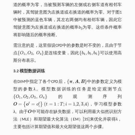
道的概率为零，当被预测车辆的左侧或右侧车道有相邻车
辆时，其驾驶意图为左换道或右换道的概率为零。对于图1
中被预测的蓝色车辆，其左右两侧均有相邻车辆，因此它
驾驶意图为左换道或右换道的概率
b
为零。这些条件概率
3
将影响随后的概率推断。
需注意的是，这里假设CPD中的参数是时不变的，且由于节
{
,
,
}
{
,
,
}
点
O
O
O
是连续变量，因此
b
b
b
可以使用高
O
1
,
O
3
,
O
4
b
4
,
b
5
,
b
6
1
3
4
4
5
6
斯分布表示。
3.2 模型数据训练
{
,
,
}
在DIM中指定了各个CPD后，
π
A
B
中的参数定义为模
π
,
A
,
B
型的参数
λ
。模型数据训练的任务是给定观测节点
{
,
,
,
}
O
O
O
O
的观测序列
O
1
,
O
2
,
O
3
,
O
4
1
2
3
4
=
=
(
=
1
:
;
=
1,2
,
3,4
)
t
t
{
}
O
o
o
t
T
i
，学习模型参数
O
=
o
t
=
o
i
t
(
t
=
1
:
T
;
i
=
1,2
,
3,4
)
i
λ
。由于
O
中可能存在缺失数据，可以利用最大似然识别方
O
法（MLE）和期望最大化算法（EM）[35]来优化并获得
λ
，
主要包括计算期望值和最大化期望值这两个步骤。