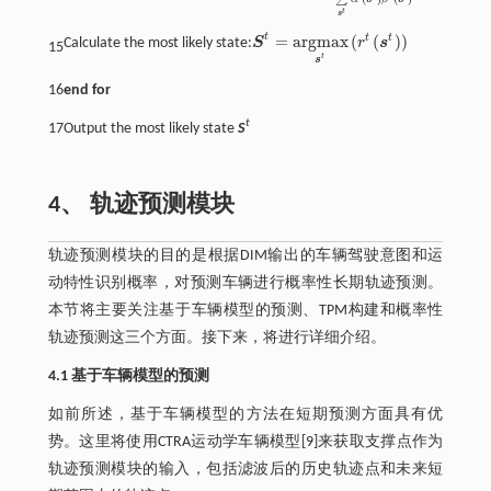
t
s
t
=
a
r
g
m
a
x
(
(
)
)
t
t
Calculate the most likely state:
S
r
s
S
t
=
a
r
g
m
a
x
s
t
r
t
s
t
15
t
s
16
end for
t
17
Output the most likely state
S
4、 轨迹预测模块
轨迹预测模块的目的是根据DIM输出的车辆驾驶意图和运
动特性识别概率，对预测车辆进行概率性长期轨迹预测。
本节将主要关注基于车辆模型的预测、TPM构建和概率性
轨迹预测这三个方面。接下来，将进行详细介绍。
4.1 基于车辆模型的预测
如前所述，基于车辆模型的方法在短期预测方面具有优
势。这里将使用CTRA运动学车辆模型[9]来获取支撑点作为
轨迹预测模块的输入，包括滤波后的历史轨迹点和未来短