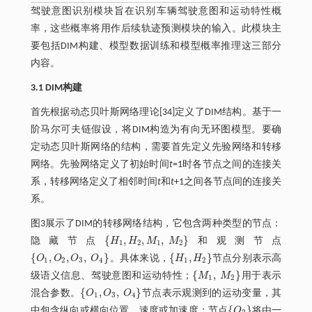
驾驶意图识别模块旨在识别车辆驾驶意图和运动特性概
率，这些概率将用作后续轨迹预测模块的输入。此模块主
要包括DIM构建、模型数据训练和模型概率推理这三部分
内容。
3.1 DIM构建
首先根据动态贝叶斯网络理论[34]定义了DIM结构。基于一
阶马尔可夫链假设，将DIM构造为有向无环图模型。要确
定动态贝叶斯网络的结构，需要首先定义先验网络和转移
网络。先验网络定义了初始时间
t
=1时各节点之间的连接关
系，转移网络定义了相邻时间
t
和
t
+1之间各节点间的连接关
系。
图3展示了DIM的转移网络结构，它包含两种类型的节点：
{
,
,
,
}
隐藏节点
H
H
M
M
和观测节点
H
1
,
H
2
,
M
1
,
M
2
1
2
1
2
{
,
,
,
}
{
,
}
O
O
O
O
。具体来说，
H
H
节点分别表示高
O
1
,
O
2
,
O
3
,
O
4
H
1
,
H
2
1
2
3
4
1
2
{
,
}
级语义信息、驾驶意图和运动特性；
M
M
用于表示
M
1
,
M
2
1
2
{
,
,
}
混合参数。
O
O
O
节点表示观测到的运动变量，其
O
1
,
O
3
,
O
4
1
3
4
{
}
中包含纵向或横向位置、速度或加速度；节点
O
将由一