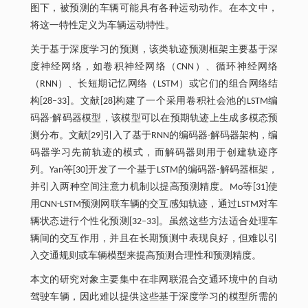
图下，被预测的车辆可能具有各种运动动作。在本文中，
将这一特性定义为车辆运动特性。
关于基于深度学习的预测，该类轨迹预测框架主要基于深
度神经网络，如卷积神经网络（CNN）、循环神经网络
（RNN）、长短期记忆网络（LSTM）或它们的组合网络结
构[28‒33]。文献[28]构建了一个采用卷积社会池的LSTM编
码器-解码器模型，该模型可以在预期轨迹上生成多模态预
测分布。文献[29]引入了基于RNN的编码器-解码器架构，编
码器学习先前轨迹的模式，而解码器则用于创建轨迹序
列。Yan等[30]开发了一个基于LSTM的编码器-解码器框架，
并引入两种空间注意力机制以提高预测精度。Mo等[31]使
用CNN-LSTM预测网联车辆的交互感知轨迹，通过LSTM对车
辆状态进行个性化预测[32‒33]。虽然这些方法适合处理车
辆间的交互作用，并且在长期预测中表现良好，但难以引
入交通规则或车辆模型来提高预测合理性和预测精度。
本文的研究对象主要集中在非网联混合交通环境中的自动
驾驶车辆，因此难以提供这些基于深度学习的模型所需的