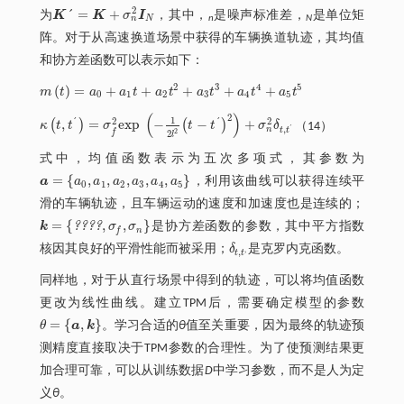
2
´
=
+
为
K
K
σ
I
，其中，
是噪声标准差，
是单位矩
K
´
=
K
+
σ
n
2
I
N
n
N
n
N
阵。对于从高速换道场景中获得的车辆换道轨迹，其均值
和协方差函数可以表示如下：
2
3
4
5
(
)
=
+
+
+
+
+
m
t
a
a
t
a
t
a
t
a
t
a
t
m
t
=
a
0
+
a
1
t
+
a
2
t
2
+
a
3
t
3
+
a
4
t
4
+
a
5
t
5
0
1
2
3
4
5
(
)
2
1
´
´
2
2
,
=
e
x
p
−
−
+
(
)
(
)
κ
t
t
σ
t
t
σ
δ
（14）
κ
t
,
t
´
=
σ
f
2
e
x
p
-
1
2
l
2
t
-
t
´
2
+
σ
n
2
δ
t
,
t
´
´
,
n
t
t
f
2
2
l
式中，均值函数表示为五次多项式，其参数为
=
{
,
,
,
,
,
}
a
a
a
a
a
a
a
，利用该曲线可以获得连续平
a
=
a
0
,
a
1
,
a
2
,
a
3
,
a
4
,
a
5
0
1
2
3
4
5
滑的车辆轨迹，且车辆运动的速度和加速度也是连续的；
=
{
,
,
}
?
?
?
?
k
σ
σ
是协方差函数的参数，其中平方指数
k
=
????
,
σ
f
,
σ
n
n
f
核因其良好的平滑性能而被采用；
δ
是克罗内克函数。
δ
t
,
t
,
,
,
t
t
同样地，对于从直行场景中得到的轨迹，可以将均值函数
更改为线性曲线。建立TPM后，需要确定模型的参数
=
{
,
}
θ
a
k
。学习合适的
θ
值至关重要，因为最终的轨迹预
θ
=
a
,
k
测精度直接取决于TPM参数的合理性。为了使预测结果更
加合理可靠，可以从训练数据
D
中学习参数，而不是人为定
义
θ
。