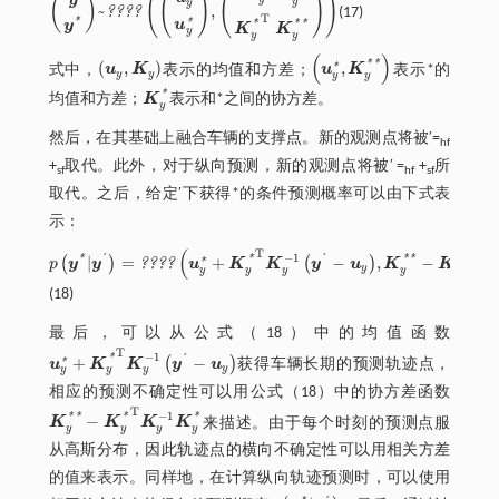
(
(
)
(
)
)
(
)
y
y
~
,
?
?
?
?
(17)
y
y
*
~
????
u
y
u
y
*
,
K
y
K
y
*
K
y
*
T
K
y
*
*
T
*
u
*
*
*
*
y
K
K
y
y
y
(
)
*
*
(
,
)
,
式中，
u
K
表示
的均值和方差；
u
K
表示
*的
*
u
y
,
K
y
u
y
*
,
K
y
*
*
y
y
y
y
*
均值和方差；
K
表示
和
*之间的协方差。
K
y
*
y
然后，在其基础上融合车辆的支撑点。新的观测点将被
′=
hf
+
取代。此外，对于纵向预测，新的观测点将被
′ =
+
所
sf
hf
sf
取代。之后，给定
′下获得
*的条件预测概率可以由下式表
示：
(
T
T
−
1
´
´
*
*
*
*
|
=
+
−
,
−
*
(
)
(
)
?
?
?
?
p
y
y
u
K
K
y
u
K
K
K
*
p
y
*
|
y
´
=
????
u
y
*
+
K
y
*
T
K
y
-
1
y
´
-
u
y
,
K
y
*
*
-
K
y
*
T
K
y
-
1
K
y
*
y
y
y
y
y
y
y
(18)
最后，可以从公式（18）中的均值函数
T
−
1
´
*
+
−
(
)
u
K
K
y
u
获得车辆长期的预测轨迹点，
*
u
y
*
+
K
y
*
T
K
y
-
1
y
´
-
u
y
y
y
y
y
相应的预测不确定性可以用公式（18）中的协方差函数
T
−
1
*
*
*
*
−
K
K
K
K
来描述。由于每个时刻的预测点服
K
y
*
*
-
K
y
*
T
K
y
-
1
K
y
*
y
y
y
y
从高斯分布，因此轨迹点的横向不确定性可以用相关方差
的值来表示。同样地，在计算纵向轨迹预测时，可以使用