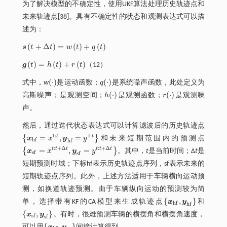
为了解决模型的不确定性，使用UKF算法处理历史轨迹点和
未来轨迹点[38]。具有不确定性的状态和观测表达式可以描
述为：
(
+
Δ
)
=
(
)
+
(
)
s
t
t
w
t
q
t
s
t
+
Δ
t
=
w
t
+
q
t
(
)
=
(
)
+
(
)
g
t
h
t
r
t
（12）
g
t
=
h
t
+
r
t
(
⋅
)
(
⋅
)
式中，
w
是运动函数；
q
是系统噪声函数，此处定义为
(
·
)
q
(
·
)
(
⋅
)
(
⋅
)
高斯噪声；
是观测空间；
h
是观测函数；
r
是观测噪
h
(
·
)
r
(
·
)
声。
然后，通过迭代状态表达式可以计算滤波后的历史轨迹点
1
:
1
:
=
,
=
t
t
{
}
x
x
y
y
和未来短期范围内的预测点
x
h
f
=
x
1
:
t
,
y
h
f
=
y
1
:
t
h
f
h
f
:
+
Δ
:
+
Δ
=
,
=
t
t
t
t
t
t
{
}
x
x
y
y
。其中，
t
是当前时间；Δ
t
是
x
s
f
=
x
t
:
t
+
Δ
t
,
y
s
f
=
y
t
:
t
+
Δ
t
s
f
s
f
短期预测时域；下标hf表示历史轨迹点序列，sf表示未来的
短期轨迹点序列。此外，上述方法适用于车辆横向运动预
测，如换道轨迹预测。由于车辆纵向运动的预测较为简
{
,
}
单，选择带有KF的CA模型来生成轨迹点
x
y
和
x
h
f
,
y
h
f
h
f
h
f
{
,
}
x
y
。有时，很难预测车辆的横摆角和横摆角速度，
x
s
f
,
y
s
f
s
f
s
f
{
,
}
x
y