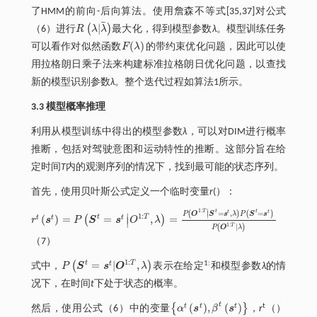
了HMM的前向-后向算法。使用詹森不等式[35,37]对公式
¯
|
(
)
（6）进行
R
λ
λ
最大化，得到模型参数
λ
。模型训练任务
R
λ
|
λ
¯
(
)
可以看作对似然函数
F
λ
的带约束优化问题，因此可以使
F
(
λ
)
用拉格朗日乘子法来构建标准拉格朗日优化问题，以查找
新的模型识别参数
λ
。整个迭代过程如算法1所示。
3.3 模型概率推理
利用从模型训练中得出的模型参数
λ
，可以对DIM进行概率
推断，包括对驾驶意图和运动特性的推断。这部分旨在给
定时间
T
内的观测序列
的情况下，找到最可能的状态序列
。
首先，使用贝叶斯公式定义一个临时变量
r
(
）：
1
:
∣
T
t
t
=
,
=
t
t
(
)
(
)
∣
P
O
S
s
λ
P
S
s
1
:
∣
T
t
(
)
=
=
,
=
t
t
t
(
)
∣
r
s
P
S
s
O
λ
r
t
s
t
=
P
S
t
=
s
t
O
1
:
T
,
λ
=
P
O
1
:
T
S
t
=
s
t
,
λ
P
S
t
=
s
t
P
O
1
:
T
λ
1
:
T
|
(
)
P
O
λ
（7）
1
:
t
T
=
|
,
t
1:
(
)
式中，
P
S
s
O
λ
表示在给定
和模型参数
λ
的情
P
S
t
=
s
t
|
O
1
:
T
,
λ
况下，
在时间
t
下处于状态
的概率。
t
(
)
,
(
)
t
t
t
t
{
}
然后，使用公式（6）中的变量
α
s
β
s
，
r
（
）
α
t
s
t
,
β
t
s
t