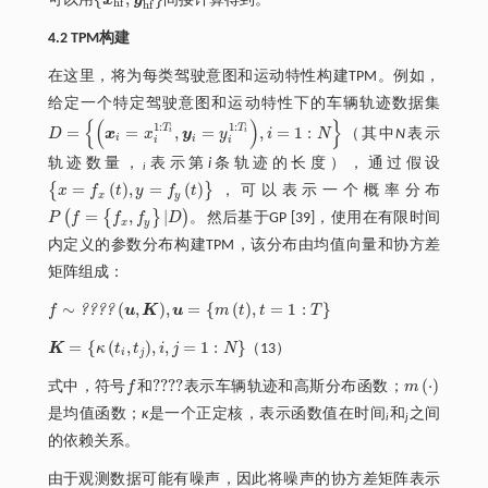
可以用
间接计算得到。
x
h
f
,
y
h
f
h
f
h
f
4.2 TPM构建
在这里，将为每类驾驶意图和运动特性构建TPM。例如，
给定一个特定驾驶意图和运动特性下的车辆轨迹数据集
{
(
)
}
1
:
1
:
T
T
=
=
,
=
,
=
1
:
i
i
D
x
x
y
y
i
N
（其中
N
表示
D
=
x
i
=
x
i
1
:
T
i
,
y
i
=
y
i
1
:
T
i
,
i
=
1
:
N
i
i
i
i
轨迹数量，
表示第
i
条轨迹的长度），通过假设
i
=
(
)
,
=
(
)
{
}
x
f
t
y
f
t
，可以表示一个概率分布
x
=
f
x
t
,
y
=
f
y
t
x
y
=
,
|
(
{
}
)
。
P
f
f
f
D
然后基于GP [39]，使用在有限时间
P
f
=
f
x
,
f
y
D
。
x
y
内定义的参数分布构建TPM，该分布由均值向量
和协方差
矩阵
组成：
∼
(
,
)
,
=
{
(
)
,
=
1
:
}
?
?
?
?
f
u
K
u
m
t
t
T
f
∼
????
u
,
K
,
u
=
m
t
,
t
=
1
:
T
=
{
(
,
)
,
,
=
1
:
}
K
κ
t
t
i
j
N
（13）
K
=
κ
t
,
t
j
,
i
,
j
=
1
:
N
i
j
????
(
⋅
)
式中，符号
f
和
表示车辆轨迹和高斯分布函数；
m
f
????
m
·
是均值函数；
κ
是一个正定核，表示函数值在时间
和
之间
i
j
的依赖关系。
由于观测数据可能有噪声，因此将噪声的协方差矩阵表示