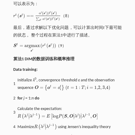
可以表示为：
t
t
t
t
(
)
(
)
α
s
β
s
(
)
=
=
t
t
r
s
（8）
r
t
s
t
=
=
α
t
s
t
β
t
s
t
∑
s
t
α
t
s
t
β
t
s
t
t
(
)
(
)
t
t
t
∑
α
s
β
s
t
s
最后，通过求解以下优化问题，可以计算出时间
t
下最可能
的状态
。整个过程在算法1中进行了描述。
t
=
a
r
g
m
a
x
(
(
)
)
t
t
S
r
s
（9）
S
t
=
a
r
g
m
a
x
s
t
r
t
s
t
t
s
算法1 DIM的数据训练和概率推理
Data training:
0
Initialize
λ
, convergence threshold
ε
and the observation
1
=
=
(
=
1
:
;
=
1,2
,
3,4
)
t
t
{
}
sequence
O
o
o
t
T
i
O
=
o
t
=
o
i
t
(
t
=
1
:
T
;
i
=
1,2
,
3,4
)
i
2
for
j
= 1:
n
do
Calculate the expectation:
3
−
1
−
1
∣
∣
∣
j
j
j
j
=
l
o
g
(
,
)
,
(
)
[
]
∣
∣
∣
R
λ
λ
E
P
S
O
λ
λ
O
R
λ
j
|
λ
j
-
1
=
Ε
l
o
g
P
(
S
,
O
|
λ
j
)
|
λ
j
-
1
,
O
−
1
∣
j
j
(
)
∣
4
Maximize
R
λ
λ
using Jensen’s inequality theory
R
λ
j
|
λ
j
-
1