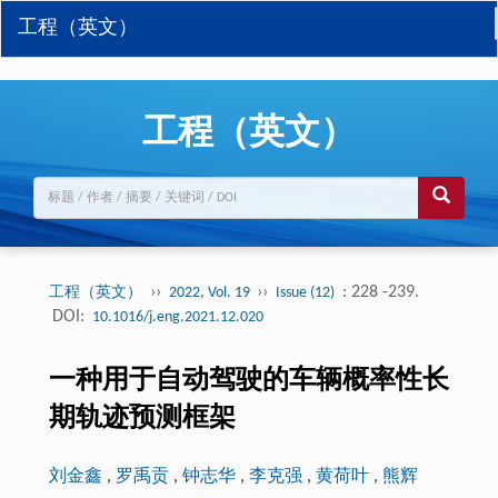
工程（英文）
工程（英文）
››
››
: 228 -239.
工程（英文）
2022, Vol. 19
Issue (12)
DOI:
10.1016/j.eng.2021.12.020
一种用于自动驾驶的车辆概率性长
期轨迹预测框架
刘金鑫
,
罗禹贡
,
钟志华
,
李克强
,
黄荷叶
,
熊辉