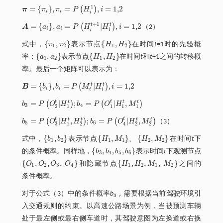
1
=
{
}
,
=
,
=
1,2
(
)
π
π
π
P
H
i
π
=
π
i
,
π
i
=
P
H
i
1
,
i
=
1,2
i
i
i
+
1
t
t
=
{
}
,
=
|
,
=
1,2
(
)
A
a
a
P
H
H
i
（2）
A
=
a
i
,
a
i
=
P
H
i
t
+
1
|
H
i
t
,
i
=
1,2
i
i
i
i
{
,
}
{
,
}
式中，
π
π
表示节点
H
H
在时间
t
=1时的先验概
π
1
,
π
2
H
1
,
H
2
1
2
1
2
{
,
}
{
,
}
率；
a
a
表示节点
H
H
在时间
t
和
t
+1之间的转移概
a
1
,
a
2
H
1
,
H
2
1
2
1
2
率。最后一个矩阵
可以表示为：
t
t
=
{
}
,
=
|
,
=
1,2
(
)
B
b
b
P
M
H
i
B
=
b
i
,
b
i
=
P
M
i
t
|
H
i
t
,
i
=
1,2
i
i
i
i
t
t
t
t
t
=
|
;
=
|
,
(
)
(
)
b
P
O
H
b
P
O
H
M
b
3
=
P
O
2
t
|
H
1
t
;
b
4
=
P
O
1
t
|
H
1
t
,
M
1
t
3
4
2
1
1
1
1
t
t
t
t
t
t
=
|
,
;
=
|
,
(
)
(
)
b
P
O
H
H
b
P
O
H
M
（3）
b
5
=
P
O
3
t
|
H
1
t
,
H
2
t
;
b
6
=
P
O
4
t
|
H
2
t
,
M
2
t
5
6
3
4
1
2
2
2
{
,
}
{
,
}
{
,
}
、
式中，
b
b
表示节点
H
M
H
M
在时间
t
下
b
1
,
b
2
H
1
,
M
1
、
H
2
,
M
2
1
2
1
1
2
2
{
,
,
,
}
的条件概率。同样地，
b
b
b
b
表示时间
t
下观测节点
b
3
,
b
4
,
b
5
,
b
6
3
4
5
6
{
,
,
,
}
{
,
,
,
}
O
O
O
O
和隐藏节点
H
H
M
M
之间的
O
1
,
O
2
,
O
3
,
O
4
H
1
,
H
2
,
M
1
,
M
2
1
2
3
4
1
2
1
2
条件概率。
对于公式（3）中的条件概率
b
，需要根据当前驾驶环境引
3
入交通规则的约束。以高速公路场景为例，当被预测车辆
处于最左侧或最右侧车道时，其驾驶意图为左换道或右换