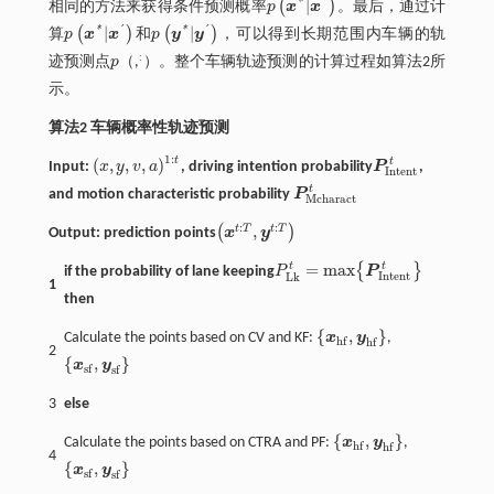
´
|
*
(
)
相同的方法来获得条件预测概率
p
x
x
。最后，通过计
p
x
*
|
x
´
´
´
|
|
*
*
(
)
(
)
算
p
x
x
和
p
y
y
，可以得到长期范围内车辆的轨
p
x
*
|
x
´
p
y
*
|
y
´
:
迹预测点
p
（
,
）。整个车辆轨迹预测的计算过程如算法2所
p
示。
算法2 车辆概率性轨迹预测
1
:
t
t
(
,
,
,
)
Input:
x
y
v
a
, driving intention probability
P
,
x
,
y
,
v
,
a
1
:
t
P
I
n
t
e
n
t
I
n
t
e
n
t
t
and motion characteristic probability
P
P
M
c
h
a
r
a
c
t
M
c
h
a
r
a
c
t
:
:
,
t
T
t
T
(
)
Output:
prediction points
x
y
x
t
:
T
,
y
t
:
T
t
t
=
m
a
x
{
}
if
the probability of lane keeping
P
P
P
L
k
t
=
m
a
x
{
P
I
n
t
e
n
t
}
I
n
t
e
n
t
L
k
1
then
{
,
}
Calculate the points based on CV and KF:
x
y
,
x
h
f
,
y
h
f
h
f
h
f
2
{
,
}
x
y
x
s
f
,
y
s
f
s
f
s
f
3
else
{
,
}
Calculate the points based on CTRA and PF:
x
y
,
x
h
f
,
y
h
f
h
f
h
f
4
{
,
}
x
y
x
s
f
,
y
s
f
s
f
s
f