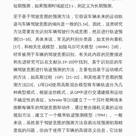
短期预测，如果预测时域超过2 s，则定义为长期预测。
至于基于驾驶意图的预测方法，它假设车辆未来的运动轨
迹与车辆驾驶意图的倾向是一致的[5,14]。因此，这类研究
方法需要首先识别车辆驾驶行为或意图，然后进行轨迹预
测[15‒16]。具体来说，常见的判别分类器，如支持向量机
[17]，和相关生成模型，如隐马尔可夫模型（HMM）[18]，
经常被用于车辆的驾驶意图识别。有关此内容的完整描述
和先进研究可以在文献[6,19‒20]中找到。基于识别后的车
辆驾驶意图进行轨迹预测的方法，主要包括基于运动模式
的方法，如高斯过程（GP）[21‒22]，和其他基于意图的预
测方法[23]。Li等[24]使用高斯混合模型将车辆轨迹分为几
种典型模式，根据这些模式，从GP中进行交通建模和运动
不确定性的表征。Schreier等[23]建立了一个贝叶斯网络来
推断每辆车的驾驶意图和动作，通过整合随机元素的运动
规划方法，建立了一个概率轨迹预测模型（TPM）。一般
来说，虽然基于驾驶意图的预测方法容易出现预测初期精
度低的问题，但由于使用了车辆的高级语义信息，它比较