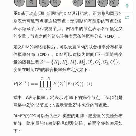
图3
基于动态贝叶斯网络的DIM设计结构。正方形和圆形分
别表示离散节点和连续节点；无阴影和有阴影的节点分别
表示隐藏节点和观测节点。网络中的节点表示各个预定义
的变量，节点之间的箭头连接表示条件概率分布（CPD）。
定义DIM的网络结构后，可以设置DIM的联合概率分布和条
件概率分布（CPD）。DIM可以建模为时间
t
下一组随机变
t
t
t
t
t
t
t
t
t
=
,
,
,
,
,
,
,
{
}
量的随机过程
Z
H
H
M
M
O
O
O
O
。
Z
t
=
H
1
t
,
H
2
t
,
M
1
t
,
M
2
t
,
O
1
t
,
O
2
t
,
O
3
t
,
O
4
t
1
2
3
4
1
2
1
2
变量在时间
T
内的联合概率分布定义如下：
T
N
∏
∏
1
:
∣
T
t
t
(
)
=
=
P
a
(
)
(
)
∣
P
Z
P
Z
Z
（1）
P
(
Z
1
:
T
)
=
=
∏
t
=
1
T
∏
i
=
1
N
P
Z
i
t
P
a
(
Z
i
t
)
i
i
=
1
=
1
t
i
t
t
P
a
(
)
式中，
P
表示概率；
Z
表示时间
t
下的第
i
个节点；
Z
是
Z
i
t
P
a
(
Z
i
t
)
i
i
t
t
网络中
Z
的父节点；
N
表示变量
Z
中包含的节点数。
Z
i
t
Z
t
i
DIM中的CPD可以分为三种类型的矩阵：隐变量的先验分布
矩阵
、隐变量的转移矩阵
和观测矩阵
。前两个矩阵表示如
下：