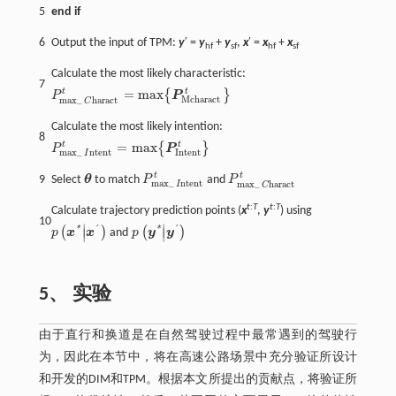
5
end if
6
Output the input of TPM:
y
′ =
y
+
y
,
x
′ =
x
+
x
hf
sf
hf
sf
Calculate the most likely characteristic:
7
t
t
=
m
a
x
{
}
P
P
P
m
a
x
_
C
h
a
r
a
c
t
=
m
a
x
{
P
M
c
h
a
r
a
c
t
}
M
c
h
a
r
a
c
t
m
a
x
_
h
a
r
a
c
t
C
Calculate the most likely intention:
8
t
t
=
m
a
x
{
}
P
P
P
m
a
x
_
I
n
t
e
n
t
=
m
a
x
{
P
I
n
t
e
n
t
}
I
n
t
e
n
t
m
a
x
_
n
t
e
n
t
I
t
t
9
Select
θ
to match
P
and
P
θ
P
m
a
x
_
I
n
t
e
n
t
P
m
a
x
_
C
h
a
r
a
c
t
m
a
x
_
n
t
e
n
t
m
a
x
_
h
a
r
a
c
t
I
C
t
:
T
t
:
T
Calculate trajectory prediction points (
x
,
y
) using
10
∣
∣
´
´
*
*
(
)
(
)
∣
∣
p
x
x
and
p
y
y
p
x
*
|
x
´
p
y
*
|
y
´
5、 实验
由于直行和换道是在自然驾驶过程中最常遇到的驾驶行
为，因此在本节中，将在高速公路场景中充分验证所设计
和开发的DIM和TPM。根据本文所提出的贡献点，将验证所