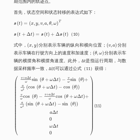
期范围内的轨迹点。
首先，状态空间和状态转移的表达式如下：
T
(
)
=
(
,
,
,
,
,
)
s
t
x
y
v
a
θ
ω
s
t
=
x
,
y
,
v
,
a
,
θ
,
ω
T
(
+
Δ
)
=
(
)
+
Δ
(
)
s
t
t
s
t
s
t
（10）
s
t
+
Δ
t
=
s
t
+
Δ
s
t
(
,
)
(
,
)
式中，
x
y
分别表示车辆的纵向和横向位置；
v
a
分别
x
,
y
v
,
a
(
,
)
表示车辆在行驶方向上的速度和加速度；
θ
ω
分别表示车
θ
,
ω
辆的横摆角和横摆角速度。此外，Δ
t
是指运行周期，与数
据采样频率一致，Δ
(
t
)可以通过公式（11）获得：
⎛
⎞
+
Δ
v
a
t
v
s
i
n
(
+
Δ
)
−
s
i
n
(
)
+
θ
ω
t
θ
⎜
⎟
ω
ω
⎜
⎟
a
(
c
o
s
(
+
Δ
)
−
c
o
s
(
)
)
⎜
⎟
θ
ω
t
θ
⎜
⎟
2
ω
⎜
⎟
⎜
⎟
+
Δ
v
a
t
v
c
o
s
(
)
−
c
o
s
(
+
Δ
)
+
θ
θ
ω
t
⎜
⎟
ω
ω
⎜
⎟
⎜
⎟
a
(
s
i
n
(
+
Δ
)
−
s
i
n
(
)
)
θ
ω
t
θ
⎜
⎟
(11)
v
+
a
Δ
t
ω
s
i
n
θ
+
ω
Δ
t
-
v
ω
s
i
n
θ
+
a
ω
2
c
o
s
θ
+
ω
Δ
t
-
c
o
s
θ
v
ω
c
o
s
θ
-
v
+
a
Δ
t
ω
c
o
s
θ
+
ω
2
ω
⎜
⎟
⎜
⎟
Δ
a
t
⎜
⎟
⎜
⎟
⎜
⎟
0
⎜
⎟
Δ
⎝
⎠
ω
t
0