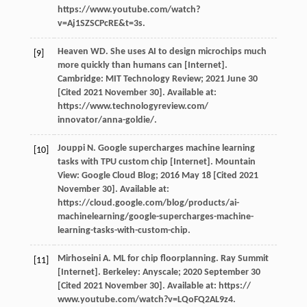
https://www.youtube.com/watch?
v=Aj1SZSCPcRE&t=3s.
Heaven WD. She uses AI to design microchips much
[9]
more quickly than humans can [Internet].
Cambridge: MIT Technology Review; 2021 June 30
[Cited 2021 November 30]. Available at:
https://www.technologyreview.com/
innovator/anna-goldie/.
Jouppi N. Google supercharges machine learning
[10]
tasks with TPU custom chip [Internet]. Mountain
View: Google Cloud Blog; 2016 May 18 [Cited 2021
November 30]. Available at:
https://cloud.google.com/blog/products/ai-
machinelearning/google-supercharges-machine-
learning-tasks-with-custom-chip.
Mirhoseini A. ML for chip floorplanning. Ray Summit
[11]
[Internet]. Berkeley: Anyscale; 2020 September 30
[Cited 2021 November 30]. Available at: https://
www.youtube.com/watch?v=LQoFQ2AL9z4.