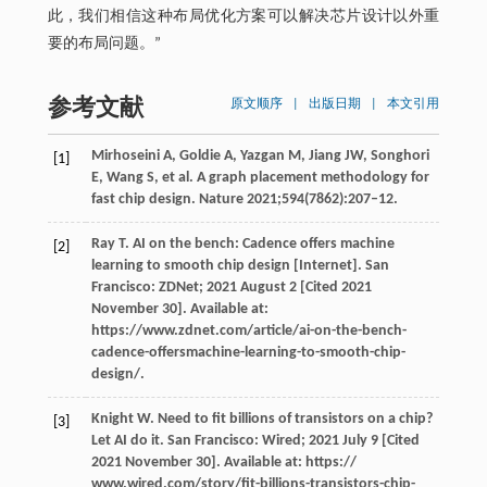
此，我们相信这种布局优化方案可以解决芯片设计以外重
要的布局问题。”
参考文献
原文顺序
|
出版日期
|
本文引用
Mirhoseini A, Goldie A, Yazgan M, Jiang JW, Songhori
[1]
E, Wang S, et al. A graph placement methodology for
fast chip design. Nature 2021;594(7862):207–12.
Ray T. AI on the bench: Cadence offers machine
[2]
learning to smooth chip design [Internet]. San
Francisco: ZDNet; 2021 August 2 [Cited 2021
November 30]. Available at:
https://www.zdnet.com/article/ai-on-the-bench-
cadence-offersmachine-learning-to-smooth-chip-
design/.
Knight W. Need to fit billions of transistors on a chip?
[3]
Let AI do it. San Francisco: Wired; 2021 July 9 [Cited
2021 November 30]. Available at: https://
www.wired.com/story/fit-billions-transistors-chip-