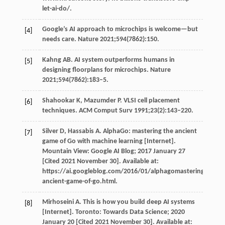
let-ai-do/.
Google’s AI approach to microchips is welcome—but
[4]
needs care. Nature 2021;594(7862):150.
Kahng AB. AI system outperforms humans in
[5]
designing floorplans for microchips. Nature
2021;594(7862):183–5.
Shahookar K, Mazumder P. VLSI cell placement
[6]
techniques. ACM Comput Surv 1991;23(2):143–220.
Silver D, Hassabis A. AlphaGo: mastering the ancient
[7]
game of Go with machine learning [Internet].
Mountain View: Google AI Blog; 2017 January 27
[Cited 2021 November 30]. Available at:
https://ai.googleblog.com/2016/01/alphagomastering-
ancient-game-of-go.html.
Mirhoseini A. This is how you build deep AI systems
[8]
[Internet]. Toronto: Towards Data Science; 2020
January 20 [Cited 2021 November 30]. Available at: