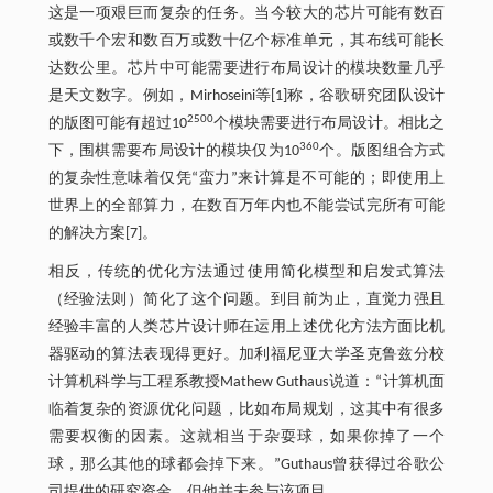
这是一项艰巨而复杂的任务。当今较大的芯片可能有数百
或数千个宏和数百万或数十亿个标准单元，其布线可能长
达数公里。芯片中可能需要进行布局设计的模块数量几乎
是天文数字。例如，Mirhoseini等[1]称，谷歌研究团队设计
2500
的版图可能有超过10
个模块需要进行布局设计。相比之
360
下，围棋需要布局设计的模块仅为10
个。版图组合方式
的复杂性意味着仅凭“蛮力”来计算是不可能的；即使用上
世界上的全部算力，在数百万年内也不能尝试完所有可能
的解决方案[7]。
相反，传统的优化方法通过使用简化模型和启发式算法
（经验法则）简化了这个问题。到目前为止，直觉力强且
经验丰富的人类芯片设计师在运用上述优化方法方面比机
器驱动的算法表现得更好。加利福尼亚大学圣克鲁兹分校
计算机科学与工程系教授Mathew Guthaus说道：“计算机面
临着复杂的资源优化问题，比如布局规划，这其中有很多
需要权衡的因素。这就相当于杂耍球，如果你掉了一个
球，那么其他的球都会掉下来。”Guthaus曾获得过谷歌公
司提供的研究资金，但他并未参与该项目。