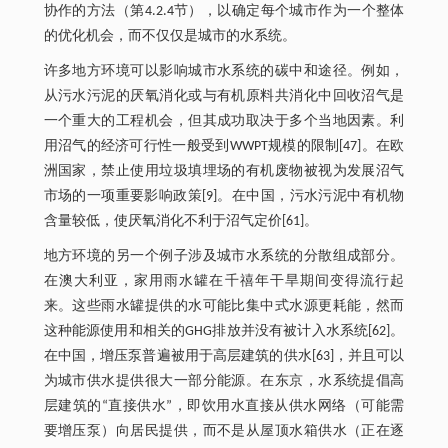
协作的方法（第4.2.4节），以确定每个城市作为一个整体
的优化机会，而不仅仅是城市的水系统。
许多地方环境可以影响城市水系统的碳中和途径。例如，
从污水污泥的厌氧消化或与有机原料共消化中回收沼气是
一个重大的工程机会，但其成功取决于多个当地因素。利
用沼气的经济可行性一般受到WWPT规模的限制[47]。在欧
洲国家，禁止使用垃圾填埋场的有机废物被视为发展沼气
市场的一项重要影响政策[9]。在中国，污水污泥中有机物
含量较低，使厌氧消化不利于沼气定价[61]。
地方环境的另一个例子涉及城市水系统的分散组成部分。
在澳大利亚，家用雨水罐在千禧年干旱期间变得流行起
来。这些雨水罐提供的水可能比集中式水源更耗能，然而
这种能源使用和相关的GHG排放并没有被计入水系统[62]。
在中国，增压泵普遍被用于高层建筑的供水[63]，并且可以
为城市供水提供很大一部分能源。在东京，水系统提倡高
层建筑的“直接供水”，即饮用水直接从供水网络（可能需
要增压泵）向居民提供，而不是从屋顶水箱供水（正在逐