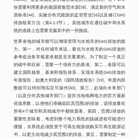
份需要利用更多的能源密集型水源[58]、满足新的空气和水
质标准[44]、实施分布式能源的监管壁垒[56]以及修订GHG
排放核算方法（第4.2.3节）。其他城市在通往碳中和水系
统的道路上也需要克服其中的一些挑战。
世界各地的城市都可以增强管理与水相关的GHG排放的能
力。第一，对任何城市来说，量化与水相关的GHG排放的
参考或业务常规基准都是至关重要的。为了制定一个真正
的碳中和目标，需要一个强有力的基准。第二，各国可以
建立国民核算、基准和报告体系，实现水系统GHG排放的
年度报告，如澳大利亚的《国民绩效报告》[59]。年度内部
数据可以特别翔实且可操作[60]。第三，必须向水务部门
（以及任何其他城市部门）提供当地电网电力的官方最新
排放系数，以便他们准确追踪其范围2的排放，该排放量在
所有4个城市和其他城市中都很显著。第四，范围2排放的
重要性意味着，考虑到整个电力系统的脱碳进程可能进行
缓慢，水系统必须投资于可再生能源或购买可再生能源证
书，以更主动地减少其范围2的排放。第五，需要制定一种