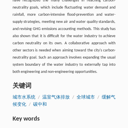
have recognized the many challenges in reaching carbon-
neutrality goals, which include fluctuating water demand and
rainfall, more carbon-intensive flood-prevention and water-
supply strategies, meeting new air and water quality standards,
and revising GHG emissions accounting methods. This study has
also shown that it is difficult for the water industry to achieve
carbon neutrality on its own. A collaborative approach with
other sectors is needed when aiming toward the city's carbon-
neutrality goal. Such an approach involves expanding the usual
system boundary of the water industry to externally tap into
both engineering and non-engineering opportunities.
关键词
城市水系统
/
温室气体排放
/
全球城市
/
缓解气
候变化
/
碳中和
Key words