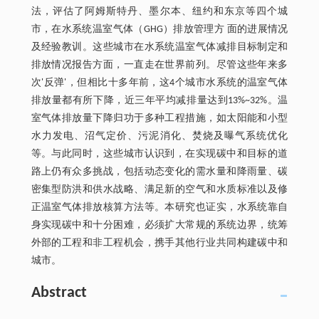
法，评估了阿姆斯特丹、墨尔本、纽约和东京等四个城
市，在水系统温室气体（GHG）排放管理方 面的进展情况
及经验教训。这些城市在水系统温室气体减排目标制定和
排放情况报告方面，一直走在世界前列。尽管这些年来多
次'反弹'，但相比十多年前，这4个城市水系统的温室气体
排放量都有所下降，近三年平均减排量达到13%~32%。温
室气体排放量下降归功于多种工程措施，如太阳能和小型
水力发电、沼气定价、污泥消化、焚烧及曝气系统优化
等。与此同时，这些城市认识到，在实现碳中和目标的道
路上仍有众多挑战，包括动态变化的需水量和降雨量、碳
密集型防洪和供水战略、满足新的空气和水质标准以及修
正温室气体排放核算方法等。本研究也证实，水系统靠自
身实现碳中和十分困难，必须扩大常规的系统边界，统筹
外部的工程和非工程机会，携手其他行业共同构建碳中和
城市。
Abstract