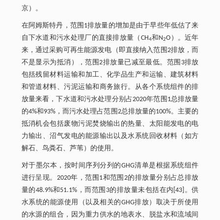
京）。
在阿姆斯特丹，范围1排放量的增加是由于早些年低估了来
自下水道和污水处理厂的直接排放量（CH
和N
O）。近年
4
2
来，通过采购可再生能源发电（即直接纳入范围2排放，而
不是显示为抵消），范围2排放量已减至最低。范围3排放
包括残留材料运输和加工、化学品生产和运输、建筑材料
和管道材料、污泥运输和商务旅行。从各个系统组件的排
放量来看，下水道和污水处理分别占2020年范围1总排放量
的4%和93%，而污水处理占范围2总排放量的100%。主要的
抵消机会包括废物污泥焚烧输出的热量、太阳能发电的电
力输出、沼气发电的能源输出以及水系统回收材料（如方
解石、鸟粪石、芦苇）的使用。
对于墨尔本，按时间序列分列的GHG清单是根据系统组件
进行呈现。2020年，范围1和范围2的排放量分别占总排放
量的48.9%和51.1%，而范围3的排放量未包括在内[43]。供
水系统的能源使用（以及相关的GHG排放）取决于所使用
的水源的组合，因为重力供水的地表水、脱盐水和流域间