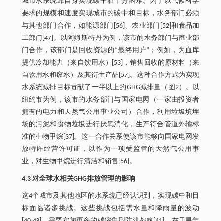
城市水系统靠自身实现碳中和十分困难。为了以气候科学
要求的规模和速度实现城市的碳中和目标，水务部门必须
与其他部门合作，如能源部门[56]、农业部门[52]和食品加
工部门[47]。以阿姆斯特丹为例，该市的水务部门与商业部
门合作，该部门是回收资源的“最终用户”；例如，为血库
提供冷却能力（来自饮用水）[53]，销售回收的原材料（来
自饮用水和废水）及其衍生产品[57]。这种合作方式为实现
水系统减排目标贡献了一半以上的GHG减排量（图2）。以
纽约市为例，该市的水务部门与国家电网（一家由投资者
拥有的电力和天然气公用事业公司）合作，利用垃圾填埋
场的污泥和食物垃圾进行厌氧消化，生产符合管道外输标
准的生物甲烷[37]。这一合作关系使该市能够向国家电网发
放特许经营许可证，以作为一项受监管的天然气公用事
业，对生物甲烷进行清洁和销售[56]。
4.3 对全球水相关GHG排放管理的影响
这4个城市及其他地区的水系统已经认识到，实现碳中和目
标面临诸多挑战。这些挑战包括需水量和降雨量的波动
[40,43]、需要实施更多的碳密集型防洪战略[41]、在干旱年