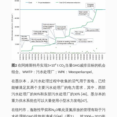
4
图2
在阿姆斯特丹实现5×10
t CO
当量GHG减排目标的机会
2
组合。WWTP：污水处理厂；WPK：Weesperkarspel。
在墨尔本，从污水处理过程中收集的沼气用于发电，已经
能够满足其两个主要污水处理厂的电力需求，其中，西部
污水处理厂的80%和东部污水处理厂的30% [46]。墨尔本的
重力供水系统也可以大量使用小型水力发电[47]。
在纽约市，逸散性甲烷和N
O氧化亚氮排放的管理有助于污
2
水处理的GHG排放的净减少[44]（图3）。对2006—2015年