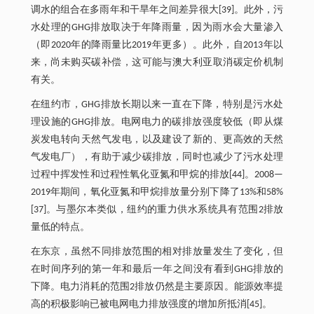
调水的组合在多雨年和干旱年之间差异很大[39]。此外，污
水处理的GHG排放取决于年降雨量，因为雨水会大量渗入
（即2020年的降雨量比2019年更多）。此外，自2013年以
来，尚未购买碳补偿，这可能与澳大利亚取消碳定价机制
有关。
在纽约市，GHG排放长期以来一直在下降，特别是污水处
理设施的GHG排放。电网电力的碳排放强度较低（即从煤
炭发电转向天然气发电，以及建设了新的、更高效的天然
气发电厂），有助于减少碳排放，同时也减少了污水处理
过程中挥发性和过程性氧化亚氮和甲烷的排放[44]。2008—
2019年期间，氧化亚氮和甲烷排放量分别下降了13%和58%
[37]。与墨尔本类似，纽约的重力供水系统具有范围2排放
量低的特点。
在东京，虽然不同排放范围的相对排放量发生了变化，但
在时间序列的第一年和最后一年之间没有看到GHG排放的
下降。电力消耗的范围2排放仍然是主要原因。能源效率提
高的积极影响已被电网电力排放强度的增加所抵消[45]。