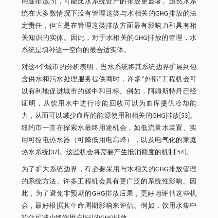
用途排放[5]，可能比水系统资产的排放更显著。虽然水系
统在大多数情况下没有管理这类与水相关的GHG排放的法
定责任，但它是在管理这类排放方面最有影响力和具有相
关知识的实体。因此，对于水相关的GHG排放的管理，水
系统是填补这一空白的最合适实体。
对这4个城市的分析表明，当水系统将其系统边界扩展到包
含供水和污水处理服务提供商时，许多“外部”工程机会可
以有利地促进城市的碳中和目标。例如，阿姆斯特丹已经
证明，从饮用水中进行冷能回收可以为血库提供冷却能
力，从而可以减少血库的能源使用和相关的GHG排放[53]。
纽约市一直在探索水最终用途机会，如低流量水装置、实
用可控电热水器（可降低用电高峰），以及电气化的家庭
热水系统[37]。这些机会将需要产生抵消额度的机制[54]。
为了扩大系统边界，有必要采用与水相关的GHG排放管理
的系统方法。许多工程机会具有更广泛的系统性影响。因
此，为了避免非预期的GHG排放后果，更好地评估这些机
会，最好根据其生命周期影响来评估。例如，饮用水集中