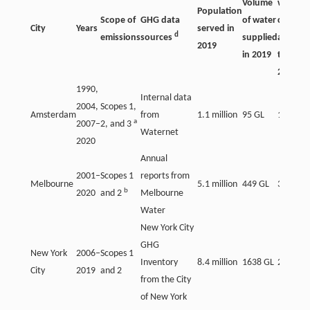
Volume
wastew
Population
Scope of
GHG data
of water
collecte
City
Years
served in
d
emissions
sources
supplied
and
2019
in 2019
treated 
2019
1990,
Internal data
2004,
Scopes 1,
Amsterdam
from
1.1 million
95 GL
125 GL
a
2007‒
2, and 3
Waternet
2020
Annual
2001‒
Scopes 1
reports from
Melbourne
5.1 million
449 GL
347 GL
b
2020
and 2
Melbourne
Water
New York City
GHG
New York
2006‒
Scopes 1
Inventory
8.4 million
1638 GL
2158 GL
City
2019
and 2
from the City
of New York