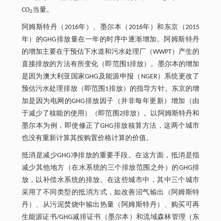
CO
当量。
2
阿姆斯特丹（2016年）、墨尔本（2016年）和东京（2015
年）的GHG排放量在一年的时序中逐渐增加。阿姆斯特丹
的增加主要在于预估下水道和污水处理厂（WWPT）产生的
直接排放的方法有所变化（即范围1排放）。墨尔本的增加
是因为澳大利亚国家GHG及能源申报（NGER）系统更改了
预估污水处理排放（即范围1排放）的指导方针。东京的增
加是因为电网的GHG排放因子（并非每年更新）增加（由
于减少了核能的使用）（即范围2排放）。以阿姆斯特丹和
墨尔本为例，即使修正了GHG排放核算方法，这两个城市
也没有重新计算其按购置价格计算的价值。
抵消是减少GHG净排放的重要手段。在这方面，抵消是指
减少其他地方（在水系统的三个排放范围之外）的GHG排
放，以补偿水系统的排放。在这些城市中，其中三个城市
采用了不同类型的抵消方式，如改善沼气输出（阿姆斯特
丹）、从污泥焚烧中输出热量（阿姆斯特丹）、购买可再
生能源证书/GHG减排证书（墨尔本）和流域森林管理（东