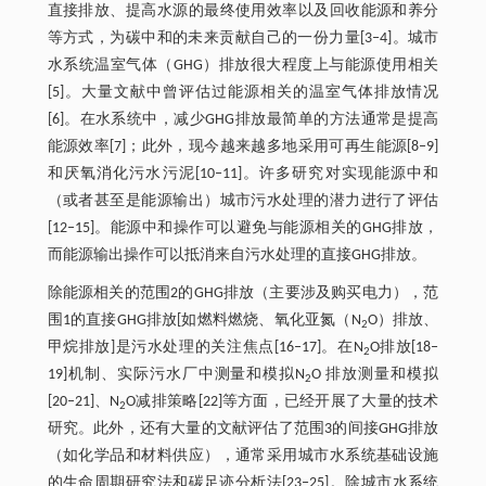
直接排放、提高水源的最终使用效率以及回收能源和养分
等方式，为碳中和的未来贡献自己的一份力量[3‒4]。城市
水系统温室气体（GHG）排放很大程度上与能源使用相关
[5]。大量文献中曾评估过能源相关的温室气体排放情况
[6]。在水系统中，减少GHG排放最简单的方法通常是提高
能源效率[7]；此外，现今越来越多地采用可再生能源[8‒9]
和厌氧消化污水污泥[10‒11]。许多研究对实现能源中和
（或者甚至是能源输出）城市污水处理的潜力进行了评估
[12‒15]。能源中和操作可以避免与能源相关的GHG排放，
而能源输出操作可以抵消来自污水处理的直接GHG排放。
除能源相关的范围2的GHG排放（主要涉及购买电力），范
围1的直接GHG排放[如燃料燃烧、氧化亚氮（N
O）排放、
2
甲烷排放]是污水处理的关注焦点[16‒17]。在N
O排放[18‒
2
19]机制、实际污水厂中测量和模拟N
O 排放测量和模拟
2
[20‒21]、N
O减排策略[22]等方面，已经开展了大量的技术
2
研究。此外，还有大量的文献评估了范围3的间接GHG排放
（如化学品和材料供应），通常采用城市水系统基础设施
的生命周期研究法和碳足迹分析法[23‒25]。除城市水系统