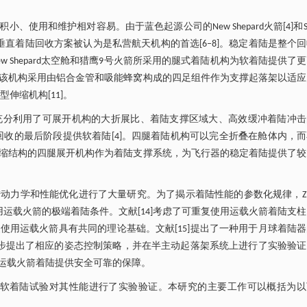
用和维护相对容易。由于蓝色起源公司的New Shepard火箭[4]和Sp
垂直着陆回收方案被认为是私营航天机构的首选[6‒8]。稳定着陆是整个
Shepard太空舱和猎鹰9号火箭所采用的腿式着陆机构为软着陆提供了
该机构采用由铝合金管和吸能蜂窝构成的四足组件作为支撑起落架以适应
型伸缩机构[11]。
充分利用了可展开机构的大折展比、着陆支撑区域大、高效缓冲着陆冲击
，在回收的最后阶段提供软着陆[4]。四腿着陆机构可以完全折叠在舱体内，
缩结构的四腿展开机构作为着陆支撑系统，为飞行器的稳定着陆提供了较
力学和性能优化进行了大量研究。为了揭示着陆性能的参数化规律，Zh
用运载火箭的极端着陆条件。文献[14]考虑了可重复使用运载火箭着陆支
用运载火箭具有共同的理论基础。文献[15]提出了一种用于月球着陆
进一步提出了相应的姿态控制策略，并在半主动起落架系统上进行了实验验
运载火箭着陆提供安全可靠的保障。
和软着陆试验对其性能进行了实验验证。本研究的主要工作可以概括为以