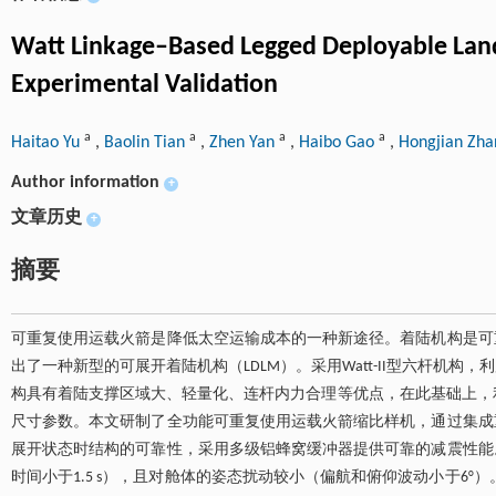
Watt Linkage–Based Legged Deployable Land
Experimental Validation
a
a
a
a
Haitao Yu
,
Baolin Tian
,
Zhen Yan
,
Haibo Gao
,
Hongjian Zh
Author information
+
文章历史
+
摘要
可重复使用运载火箭是降低太空运输成本的一种新途径。着陆机构是可
出了一种新型的可展开着陆机构（LDLM）。采用Watt-II型六杆机
构具有着陆支撑区域大、轻量化、连杆内力合理等优点，在此基础上，利用
尺寸参数。本文研制了全功能可重复使用运载火箭缩比样机，通过集成
展开状态时结构的可靠性，采用多级铝蜂窝缓冲器提供可靠的减震性能
时间小于1.5 s），且对舱体的姿态扰动较小（偏航和俯仰波动小于6°