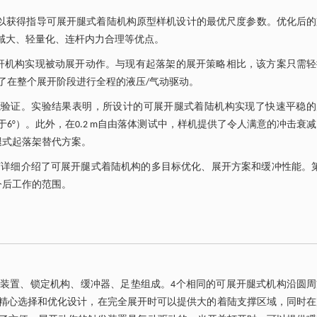
式，以获得指导可展开腿式着陆机构原型样机设计的最优尺度参数。优化后
撑区域大、轻量化、连杆内力合理等优点。
型六杆机构实现被动展开动作。与现有起落架的展开策略相比，该方案只需
了在整个展开阶段进行全程的液压/气动驱动。
能验证。实验结果表明，所设计的可展开腿式着陆机构实现了快速平稳的
于6°）。此外，在0.2 m自由落体测试中，样机提供了令人满意的冲击衰
腿式起落架替代方案。
节详细介绍了可展开腿式着陆机构的多目标优化、展开方案和缓冲性能。第
今后工作的范围。
开触发装置、锁定机构、缓冲器、足垫组成。4个相同的可展开腿式机构沿圆
构经过精心选择和优化设计，在完全展开时可以提供大的着陆支撑区域，同时