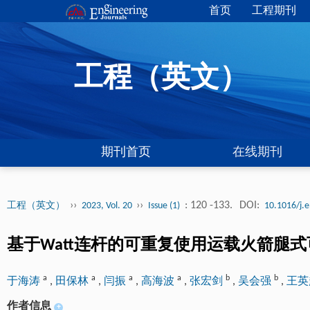
首页
工程期刊
工程（英文）
期刊首页
在线期刊
››
››
: 120 -133.
DOI:
工程（英文）
2023, Vol. 20
Issue (1)
10.1016/j.
基于Watt连杆的可重复使用运载火箭腿
a
a
a
a
b
b
于海涛
,
田保林
,
闫振
,
高海波
,
张宏剑
,
吴会强
,
王
作者信息
+