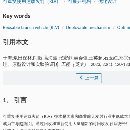
可重复使用运载火箭（RLV）
/
可展开机构
/
优化设计
Key words
Reusable launch vehicle (RLV)
/
Deployable mechanism
/
Optimi
引用本文
于海涛,田保林,闫振,高海波,张宏剑,吴会强,王英超,石玉红,邓
理、原型设计和实验验证[J].
工程（英文）
, 2023, 20(1): 120-13
上一篇
1、 引言
可重复使用运载火箭（RLV）技术是国家和商业航天发射行业中低成本
成为主导趋势[2]。通过回收和重新使用大量翻新的可回收发射系统部