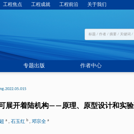
工程焦点
工程成就
工程前沿
关于我们
专题出版
作者中心
eng.2022.05.015
式可展开着陆机构——原理、原型设计和实
a
b
a
英超
,
石玉红
,
邓宗全