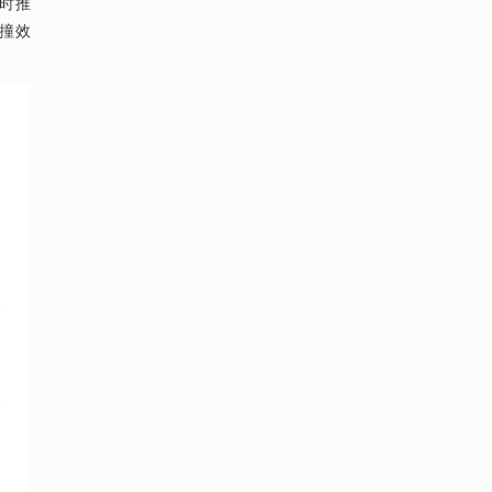
时推
撞效