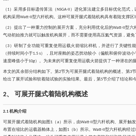
（1）采用多目标遗传算法（NSGA-II）进化算法建立多目标优化范
机构采用Watt-II型六杆机构。这种可展开腿式着陆机构具有着陆支
（2）提出了一种重力控制的展开方案，充分利用优化后的Watt-II
气动初始推力就可以触发机构展开，而不需要使用高压氦气资源，避免
（3）研制了全功能可重复使用运载火箭缩比样机，并进行了关键性
（持续时间小于1.5 s），且对座舱的姿态扰动较小（偏航和俯仰波动小
速度峰值小于10
g
）。为未来的可重复使用运载火箭提供了一种潜在的
本文的其余部分结构如下。第2节为可展开腿式着陆机构的概述。第3
给出了展开试验和软着陆试验的实验结果。最后，第5节介绍了结论和
2、 可展开腿式着陆机构概述
2.1 机构介绍
可展开腿式着陆机构如图1（a）所示，由Watt-II型六杆机构、展
布置在缩比的运载器舱体上，如图1（b）所示。Watt-II型六杆机