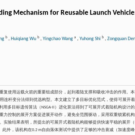
ing Mechanism for Reusable Launch Vehicle: 
b
b
a
b
ang
,
Huiqiang Wu
,
Yingchao Wang
,
Yuhong Shi
,
Zongquan De
重复使用运载火箭的重要组成部分，起到着陆支撑和吸收冲击的作用。本
构，利用连杆变分法得到优选构型。本文建立了多目标优化范式，使得可展开
多目标遗传算法（NSGA-II）进化算法得到了可展开式着陆机构设计
重力控制的展开方案促进展开动作，避免全范围驱动，采用双重锁紧机构
。实验结果表明，所提出的可展开式着陆机构能够提供快速平稳的展开（
）。此外，该机构在0.2 m自由落体测试中提供了足够的冲击衰减（加速度