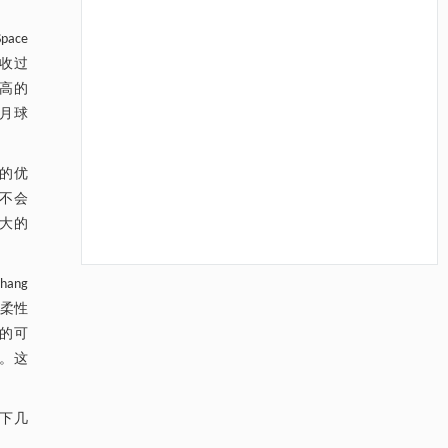
ace
回收过
更高的
月球
的优
而不会
大的
ang
降温路面涂层混合反射行为及其对道路光环境
[1]
柱柔性
安全的影响研究
器的可
Engineering
. 2026, Vol.58(3): 1-303
证。这
https://doi.org/10.1016/j.eng.2025.06.014
用于宽浓度范围高效捕集CO₂及低能耗再生的新
[2]
下几
型酮基IPDA相变吸收剂
Engineering
. 2026, Vol.58(3): 1-303