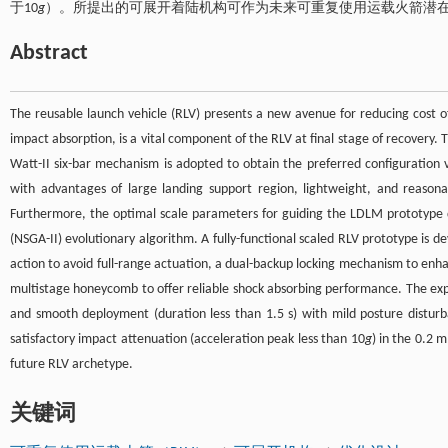
于10
g
）。所提出的可展开着陆机构可作为未来可重复使用运载火箭潜
Abstract
The reusable launch vehicle (RLV) presents a new avenue for reducing cost 
impact absorption, is a vital component of the RLV at final stage of recovery
Watt-II six-bar mechanism is adopted to obtain the preferred configuration
with advantages of large landing support region, lightweight, and reasonab
Furthermore, the optimal scale parameters for guiding the LDLM prototype d
(NSGA-II) evolutionary algorithm. A fully-functional scaled RLV prototype is d
action to avoid full-range actuation, a dual-backup locking mechanism to enhanc
multistage honeycomb to offer reliable shock absorbing performance. The exp
and smooth deployment (duration less than 1.5 s) with mild posture disturban
satisfactory impact attenuation (acceleration peak less than 10
g
) in the 0.2 
future RLV archetype.
关键词