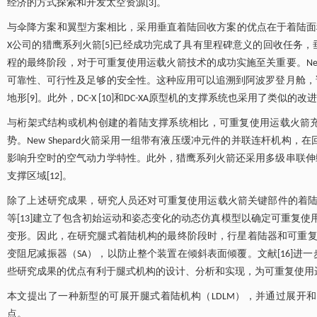
经济的方式探索和开发太空资源[3]。
与伞降方案和翼型方案相比，采用垂直着陆回收方案的优点在于着陆面积小、使
X公司的猎鹰系列火箭[5]已经成功完成了具有里程碑意义的回收任务，
程的最终阶段，对于可重复使用运载火箭技术的成功实施至关重要。New 
可靠性、可行性及足够的安全性。这种应用可以追溯到阿波罗登月舱，
地形[9]。此外，DC-X [10]和DC-XA原型机的支撑系统也采用了类似的改进
与桁架式结构或机构创建的着陆支撑系统相比，可重复使用运载火箭
势。New Shepard火箭采用一组带有液压缓冲元件的并联连杆机构
影响升空时的空气动力学特性。此外，猎鹰系列火箭还采用多级串联伸
支撑区域[12]。
除了上述研究成果，研究人员还对可重复使用运载火箭关键部件的着陆动
等[13]建立了包含初始运动和姿态变化的动态仿真模型以确定可重复使
变形。因此，在研究腿式着陆机构的最终阶段时，行星着陆器和可重复使
变阻尼减振器（SA），以防止整个装置在倾斜表面倾覆。文献[16]
些研究成果的优点有利于腿式机构的设计、分析和实现，为可重复使用
本文提出了一种新型的可展开腿式着陆机构（LDLM），并通过展开
点。