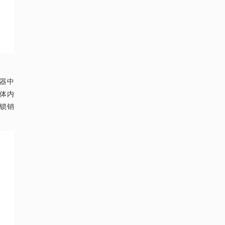
定器中
体内
锁销