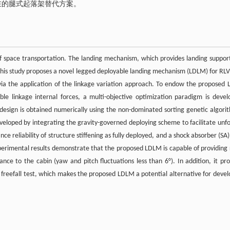
在的腿式起落架替代方案。
of space transportation. The landing mechanism, which provides landing suppor
. This study proposes a novel legged deployable landing mechanism (LDLM) for RLV
 via the application of the linkage variation approach. To endow the proposed
le linkage internal forces, a multi-objective optimization paradigm is devel
esign is obtained numerically using the non-dominated sorting genetic algorit
eveloped by integrating the gravity-governed deploying scheme to facilitate unfo
e reliability of structure stiffening as fully deployed, and a shock absorber (SA
erimental results demonstrate that the proposed LDLM is capable of providing 
ce to the cabin (yaw and pitch fluctuations less than 6°). In addition, it pro
m freefall test, which makes the proposed LDLM a potential alternative for devel