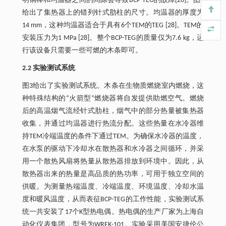
明铜棒和均温器之间的间隙会导致BCP-TEG的故障[26]。图2
给出了集热器上的错列针式肋柱的尺寸。均温器的厚度为
14 mm，这种均温器适合于具有6个TEM的TEG [28]。TEM的
安装压力为1 MPa [28]。整个BCP-TEG的质量仅为7.6 kg，运
行该设备只需要一些可燃的木条即可。
2.2 实验测试系统
图3给出了实验测试系统。木条在生物质燃烧室内燃烧，这
种特殊结构的“火箭型”燃烧器将自发提供助燃空气。燃烧
后的高温烟气流经针式肋柱，烟气中的部分热量被集热器
收集，并通过均温器进行热流分配。这些热量在水冷器维
持TEM冷端温度的条件下通过TEM。为确保水冷器的温度，
在水泵的驱动下冷却水在散热器和水冷器之间循环，并采
用一个散热风扇将热量从散热器排放到环境中。因此，从
散热器出来的热量是高品质的热功率，可用于独立空间的
供暖。为测量热端温度、冷端温度、环境温度、冷却水温
度和暖风温度，从而表征BCP-TEG的工作性能，实验测试系
统一共安装了17个K型热电偶。热电偶的生产厂家为上海自
动化仪表集团，型号为WREK-101。实验采用美国安捷伦公