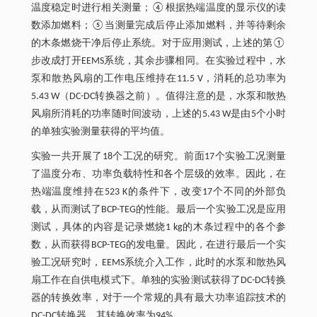
温度稳定时进行相关测量；④根据热端温度的显示仪的读
数添加燃料；⑤当测量完成后停止添加燃料，并等待剩余
的木条燃烧干净后停止系统。对于应用测试，上述的第①
步改成打开EEMS系统，其余步骤相同。在实验过程中，水
泵和散热风扇的工作电压维持在11.5 V，消耗的总功率为
5.43 W（DC-DC转换器之前）。值得注意的是，水泵和散热
风扇所消耗的功率随时间波动，上述的5.43 W是由5个小时
的单独实验测量获得的平均值。
实验一共开展了18个工况的研究。前面17个实验工况测量
了温度分布、功率负载特性和各个层级的效率。因此，在
热端温度维持在523 K的条件下，改变17个不同的外部负
载，从而测试了BCP-TEG的性能。最后一个实验工况是应用
测试，具体的内容是记录燃烧1 kg的木条过程中的各个参
数，从而获得BCP-TEG的发电量。因此，在进行最后一个实
验工况研究时，EEMS系统介入工作，此时的水泵和散热风
扇工作在自供电模式下。单独的实验测试获得了DC-DC转换
器的转换效率，对于一个常规的具有最大功率追踪技术的
DC-DC转换器，其转换效率为94%。