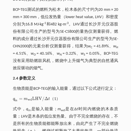
BCP-TEG测试的燃料为松木，松木条的尺寸约为20 mm × 20
mm × 300 mm，低位发热量（lower heat value, LHV）和密度
-1
-3
分别为16.8 MJ·kg
和482 kg·m
。LHV通过长沙开元仪器股
份有限公司生产的型号为5E-C5800的量热仪测量获得。燃
料的成分通过长沙开元仪器股份有限公司生产的型号为5E-
CHN2000的元素分析仪测量获得，结果为
w
= 41.89%、
w
C
H
= 4.51%、
w
= 40.16%、
w
= 0.22%、
w
= 0.05%。BCP-TEG
O
N
S
没有采用助燃鼓风机，燃烧中上升烟气为典型的自然通风
效应驱动的烟气。
2.4 参数定义
生物质能是BCP-TEG的输入能量，通过以下公式进行定义：
=
L
H
V
/
Δ
q
m
t
（1）
q
i
n
=
m
w
d
L
H
V
/
Δ
t
w
d
i
n
式中，
q
是输入能量；
m
是在Δ
t
时间内燃烧的木条质
in
wd
量；LHV是木条的低位发热量。由于不完全燃烧的存在，不
是所有的生物质能都能释放出来，由此产生了不完全燃烧