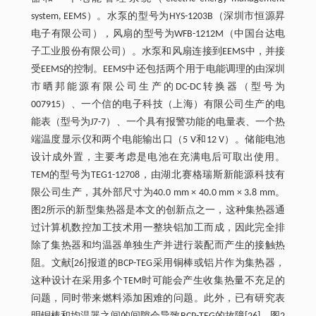
system, EEMS）。水泵的型号为HYS-1203B（深圳市恒源昇
电子有限公司），风扇的型号为WFB-1212M（中国台达电
子工业股份有限公司）。水泵和风扇连接到EEMS中，并接
受EEMS的控制。EEMS中还包括两个用于电能调理的由深圳
市晒邦能源有限公司生产的DC-DC转换器（型号为
007915）、一个信的电子科技（上海）有限公司生产的电
能表（型号为J7-7）、一个具有报警功能的电量表、一个热
端温度显示仪和两个电能输出口（5 V和12 V）。储能电池
设计成外置，主要考虑是电池在充满电后可取出使用。
TEM的型号为TEG1-12708，由湖北赛格瑞斯新能源科技有
限公司生产，其外部尺寸为40.0 mm × 40.0 mm × 3.8 mm。
图2所示的新型集热器是本文的创新点之一，这种集热器通
过计算机数控加工技术用一整块铝加工而成，因此完全排
除了集热器和均温器单独生产并进行装配而产生的接触热
阻。文献[26]报道的BCP-TEG采用铜棒或铝片作为集热器，
这种设计在采用多个TEM时可能会产生收集热量不充足的
问题，同时带来燃料添加困难的问题。此外，已有研究表