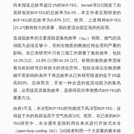
尚未报道总效率超过1%的BCP-TEG。Sornek等[25]报道了由
其研发的BCP-TEG的总效率为0.5%，本文作者近期研发的
BCP-TEG的总效率为0.87% [27]。然而，上述两种BCP-TEG
[25,27]都有较大的质量，因此更适合固定场所的应用。
造成低效率的主要原因是集热效率（
η
）有限。烟气的流
HC
动阻力必须足够小，否则生物质的燃烧过程会受到严重的
影响。在已有研究中只有三项工作测量了集热效率，包括
33.3% [12]、23.8% [17]和34.2% [27]。有限的集热效率意味
着当前的研究仍有很大的优化空间，包括在保证生物质燃
烧不受影响的条件下将总效率从已有研究报道的低于1%提
高到3%。总体而言，开发一种合适的低流动阻力的集热
器，从而提高其集热效率，是获得高功率便携式BCP-TEG的
重要方法。
由表1可见，水冷型BCP-TEG的性能优于风冷型BCP-TEG，这
得益于水的热容远高于空气热容[29]。然而，在已有的BCP-
TEG研究中，水冷通常是指利用自来水进行开放式水冷
（open-loop cooling, OLC）[26]或者利用一个大容量的蓄水箱