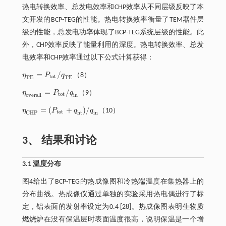
热电转换效率、总发电效率和CHP效率从不同层级反映了本
文开发的BCP-TEG的性能。热电转换效率衡量了TEM器件层
级的性能，总发电功率体现了BCP-TEG系统层级的性能。此
外，CHP效率反映了能量利用的深度。热电转换效率、总发
电效率和CHP效率通过以下公式计算获得：
=
/
η
P
q
（8）
η
T
E
=
P
t
o
t
/
q
T
E
t
o
t
T
E
T
E
=
/
η
P
q
（9）
η
o
v
e
r
a
l
l
=
P
t
o
t
/
q
i
n
t
o
t
i
n
o
v
e
r
a
l
l
=
(
+
)
/
η
P
q
q
（10）
η
C
H
P
=
(
P
t
o
t
+
q
h
t
)
/
q
i
n
t
o
t
h
t
i
n
C
H
P
3、 结果和讨论
3.1 温度分布
图4给出了BCP-TEG的热成像图和冷热端温度在集热器上的
分布曲线。热成像仪通过单独的实验采用热电偶进行了标
定，铝表面的发射率设定为0.4 [28]。热成像图表明生物质
燃烧炉在没有保温层时表面温度很高，说明保温是一个增