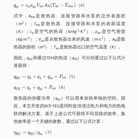
=
(
−
)
q
c
ρ
V
A
T
T
（4）
q
h
t
=
c
p
ρ
a
i
r
V
a
i
r
A
R
(
T
a
i
r
-
T
a
t
m
)
p
a
i
r
R
a
i
r
a
t
m
h
t
a
i
r
式中，
A
是散热器、连接管路和水泵的总外表面积
PH
2
（m
）；
T
是散热器、连接管路和水泵的表面温度
PH
-1
-1
（K）；
c
是空气的热容（kJ·kg
·K
）；
ρ
是空气密度
p
air
-3
-1
（kg·m
）；
V
是从散热器出来的风速（m·s
）；
A
是散
air
R
2
热器的面积（m
）；
T
是散热器出口的空气温度（K）。
air
因此，
q
和通过TEM的热流（
q
）可分别通过以下公式计
HC
TE
算获得：
=
+
+
+
q
q
q
q
P
（5）
q
H
C
=
q
3
+
q
4
+
q
h
t
+
P
t
o
t
t
o
t
H
C
3
4
h
t
=
+
+
q
q
q
P
（6）
q
T
E
=
q
4
+
q
h
t
+
P
t
o
t
t
o
t
T
E
4
h
t
散热器的供暖功率（
q
）可以用来加热单独的空间。因
ht
此，本文开发的BCP-TEG是同时提供清洁热力和电力的热电
联供解决方案。基于上述公式可获得不同层级的效率。集
热效率是一个关键的参数，通过以下公式计算：
=
/
η
q
q
（7）
η
H
C
=
q
H
C
/
q
i
n
H
C
i
n
H
C