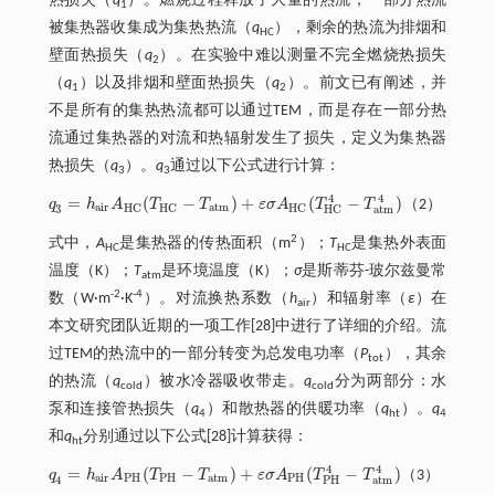
热损失（
q
）。燃烧过程释放了大量的热流，一部分热流
1
被集热器收集成为集热热流（
q
），剩余的热流为排烟和
HC
壁面热损失（
q
）。在实验中难以测量不完全燃烧热损失
2
（
q
）以及排烟和壁面热损失（
q
）。前文已有阐述，并
1
2
不是所有的集热热流都可以通过TEM，而是存在一部分热
流通过集热器的对流和热辐射发生了损失，定义为集热器
热损失（
q
）。
q
通过以下公式进行计算：
3
3
4
4
=
(
−
)
+
(
−
)
q
h
A
T
T
ε
σ
A
T
T
（2）
q
3
=
h
a
i
r
A
H
C
(
T
H
C
-
T
a
t
m
)
+
ε
σ
A
H
C
(
T
H
C
4
-
T
a
t
m
4
)
a
i
r
a
t
m
H
C
H
C
H
C
3
a
t
m
H
C
2
式中，
A
是集热器的传热面积（m
）；
T
是集热外表面
HC
HC
温度（K）；
T
是环境温度（K）；
σ
是斯蒂芬-玻尔兹曼常
atm
-2
-4
数（W·m
·K
）。对流换热系数（
h
）和辐射率（
ε
）在
air
本文研究团队近期的一项工作[28]中进行了详细的介绍。流
过TEM的热流中的一部分转变为总发电功率（
P
），其余
tot
的热流（
q
）被水冷器吸收带走。
q
分为两部分：水
cold
cold
泵和连接管热损失（
q
）和散热器的供暖功率（
q
）。
q
4
ht
4
和
q
分别通过以下公式[28]计算获得：
ht
4
4
=
(
−
)
+
(
−
)
q
h
A
T
T
ε
σ
A
T
T
（3）
q
4
=
h
a
i
r
A
P
H
(
T
P
H
-
T
a
t
m
)
+
ε
σ
A
P
H
(
T
P
H
4
-
T
a
t
m
4
)
a
i
r
P
H
P
H
a
t
m
P
H
4
a
t
m
P
H