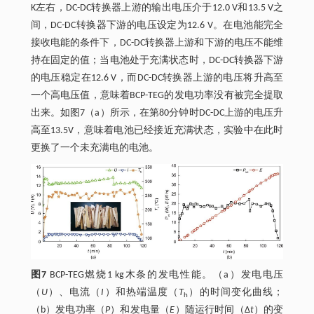
K左右，DC-DC转换器上游的输出电压介于12.0 V和13.5 V之
间，DC-DC转换器下游的电压设定为12.6 V。在电池能完全
接收电能的条件下，DC-DC转换器上游和下游的电压不能维
持在固定的值；当电池处于充满状态时，DC-DC转换器下游
的电压稳定在12.6 V，而DC-DC转换器上游的电压将升高至
一个高电压值，意味着BCP-TEG的发电功率没有被完全提取
出来。如图7（a）所示，在第80分钟时DC-DC上游的电压升
高至13.5V，意味着电池已经接近充满状态，实验中在此时
更换了一个未充满电的电池。
图7
BCP-TEG燃烧1 kg木条的发电性能。（a）发电电压
（
U
）、电流（
I
）和热端温度（
T
）的时间变化曲线；
h
（b）发电功率（
P
）和发电量（
E
）随运行时间（Δ
t
）的变