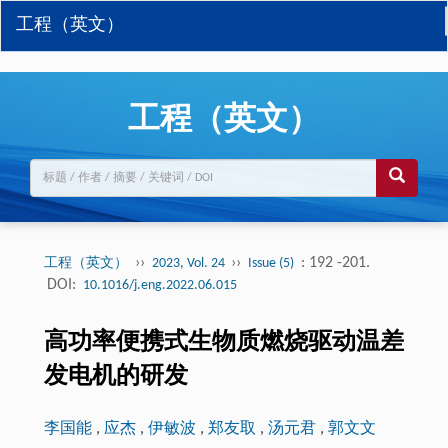
工程（英文）
工程（英文）
››
››
: 192 -201.
工程（英文）
2023, Vol. 24
Issue (5)
DOI:
10.1016/j.eng.2022.06.015
高功率便携式生物质燃烧驱动温差
发电机的研发
李国能
,
应杰
,
伊敏波
,
郑友取
,
汤元君
,
郭文文