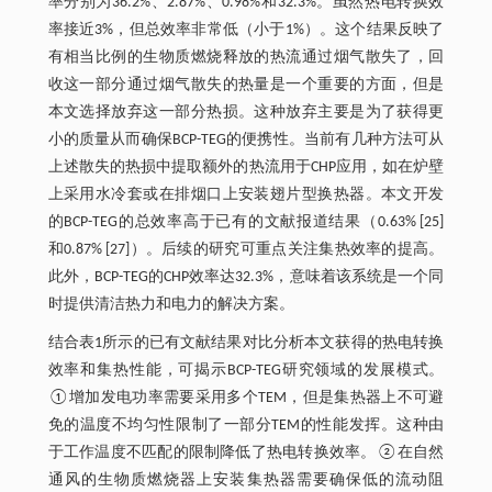
率分别为36.2%、2.87%、0.98%和32.3%。虽然热电转换效
率接近3%，但总效率非常低（小于1%）。这个结果反映了
有相当比例的生物质燃烧释放的热流通过烟气散失了，回
收这一部分通过烟气散失的热量是一个重要的方面，但是
本文选择放弃这一部分热损。这种放弃主要是为了获得更
小的质量从而确保BCP-TEG的便携性。当前有几种方法可从
上述散失的热损中提取额外的热流用于CHP应用，如在炉壁
上采用水冷套或在排烟口上安装翅片型换热器。本文开发
的BCP-TEG的总效率高于已有的文献报道结果（0.63% [25]
和0.87% [27]）。后续的研究可重点关注集热效率的提高。
此外，BCP-TEG的CHP效率达32.3%，意味着该系统是一个同
时提供清洁热力和电力的解决方案。
结合表1所示的已有文献结果对比分析本文获得的热电转换
效率和集热性能，可揭示BCP-TEG研究领域的发展模式。
①增加发电功率需要采用多个TEM，但是集热器上不可避
免的温度不均匀性限制了一部分TEM的性能发挥。这种由
于工作温度不匹配的限制降低了热电转换效率。②在自然
通风的生物质燃烧器上安装集热器需要确保低的流动阻