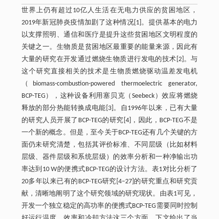
世界上仍有超过10亿人生活在无电力供应的贫困地区，
2019年新冠肺炎疫情加剧了这种情况[1]。提供基本的电力
以支撑照明、通信和医疗是提升这些贫困地区文明程度的
关键之一。生物质是贫困地区最重要的能量来源，因此有
大量的研究在开发通过燃烧生物质进行发电的技术[2]。与
这个研究直接相关的技术是生物质燃烧驱动温差发电机
（biomass-combustion-powered thermoelectric generator,
BCP-TEG），这种设备利用塞贝克（Seebeck）效应将燃烧
释放的部分热能转换成电能[3]。自1996年以来，已有大量
的研究人员开展了BCP-TEG的研究[4]，因此，BCP-TEG不是
一个新的概念。但是，至今关于BCP-TEG还有几个关键的方
面仍未研究清楚，包括其评价标准、不同层级（比如材料
层级、器件层级和系统层级）的效率分析和一种净输出功
率达到10 W的便携式BCP-TEG的设计方法。表1对比分析了
20多年以来已有的BCP-TEG研究[4‒27]的研究重点和研究贡
献，清晰地阐明了这个研究领域的研究现状。由表1可见，
开发一个独立稳定的高功率的便携式BCP-TEG需要同时控制
好运行温度、效率和冷却方法这三个方面。下文给出了当