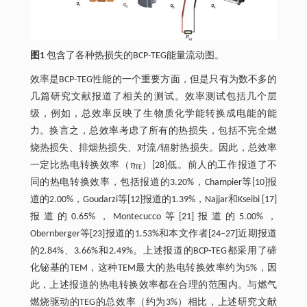
图1
包含了各种热损失的BCP-TEG能量流动图。
效率是BCP-TEG性能的一个重要方面，但是只有为数不多的
几篇研究文献报道了相关的测试。效率测试包括几个层
级，例如，总效率反映了生物质化学能转换成电能的能
力。换言之，总效率考虑了所有的热损失，包括不完全燃
烧热损失、排烟热损失、对流/辐射热损失。因此，总效率
一定比热电转换效率（
η
）[28]低。前人的工作报道了不
TE
同的热电转换效率，包括报道的3.20%，Champier等[10]报
道的2.00%，Goudarzi等[12]报道的1.39%，Najjar和Kseibi [17]
报道的0.65%，Montecucco等[21]报道的5.00%，
Obernberger等‍[23]报道的1.53%和本文作者[24‒27]近期报道
的2.84%、3.66%和2.49%。上述报道的BCP-TEG都采用了碲
化铋基的TEM，这种TEM最大的热电转换效率约为5%，因
此，上述报道的热电转换效率都在合理的范围内。与燃气
燃烧驱动的TEG的总效率（约为3%）相比，上述研究文献