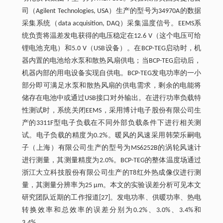
司（Agilent Technologies, USA）生产的型号为34970A的数据
采集系统（data acquisition, DAQ）采集温度信号。EEMS系
统负责将温差发电获得的电压稳定在12.6 V（这个电压可给
锂电池充电）和5.0 V（USB设备）。在BCP-TEG启动时，机
器内置的电池给水泵和散热风扇供电；当BCP-TEG启动后，
机器内部的用电设备实现自供电。BCP-TEG发电功率的一小
部分即可满足水泵和散热风扇的供电需求，剩余的电能将
储存在电池中或通过USB接口对外输出。在进行功率负载特
性测试时，系统关闭EEMS，采用博计电子股份有限公司生
产的3311F型电子负载在不同外部负载条件下进行相关测
试。电子负载的精度为0.2%。暖风的风速采用韩荣乐嗣电
子（上海）有限公司生产的型号为MS6252B的涡轮风速计
进行测量，其测量精度为2.0%。BCP-TEG的整体温度场通过
浙江大立科技股份有限公司生产的T8红外热成像仪进行测
量，其测量分辨率为25 μm。本文的实验误差分析可见本文
研究团队近期的工作报道[27]。发电功率、供暖功率、热电
转换效率和总效率的误差分别为0.2%、3.0%、3.4%和
3.4%。