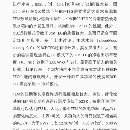
进行水冷，如25 L [9]、18 L [10]和60 L [21]的蓄水箱。因
此，运行在OLC模式下的BCP-TEG需要满足大量水资源和
TEM数量足够少这两个条件，否则BCP-TEG的冷端散热会导
致水箱内的水发生沸腾，从而削弱BCP-TEG的性能。此外，
OLC运行模式导致了BCP-TEG的质量较大，从而只适合于固
定场所的应用。基于上述讨论，闭式水冷（closed-loop
cooling, CLC）的BCP-TEG还有待开发，其发展潜力巨大。初
步的尝试发现运行在CLC模式下的BCP-TEG的净输出功率密
-1
度（
P
/
m
）达到了1.88 W·kg
[27]，显著高于前人的相关
out
研究。归纳起来，冷却方法的不同导致有效对比各种BCP-
TEG性能的难度增大。开发一种独立高功率的便携式BCP-
TEG需要采用CLC冷却模式。
TEM的短期和长期容许运行温度相差较大。例如，碲化铋
基的TEM的长期容许运行温度应低于523 K，短期容许运行
温度可以达到573 K。因此，单个TEM的发电功率（
P
/
N
）
tot
的变化幅度大。由表1可见，几项前人的研究报道了相当高
的
P
/
N
（大于5 W），如12.30 W [9]、7.38 W [12]、6.00 W
tot