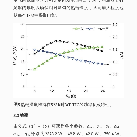
烟气的低流动阻力和充足的发电热流。此外，均温器具有
足够的厚度以确保相对均匀的热端温度，从而最大程度地
从每个TEM中提取电能。
图5
热端温度维持在523 K时BCP-TEG的功率负载特性。
3.3 效率
由公式（1）~（6）可获得各个参数。
q
、
q
、
q
、
q
、
in
3
4
ht
q
、
q
分别为2393.2 W、49.8 W、42.0 W、750.4 W、
HC
TE