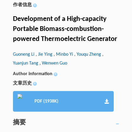
作者信息
+
Development of a High-capacity
Portable Biomass-combustion-
powered Thermoelectric Generator
Guoneng Li
,
Jie Ying
,
Minbo Yi
,
Youqu Zheng
,
Yuanjun Tang
,
Wenwen Guo
Author information
+
文章历史
+
PDF (1938K)
摘要