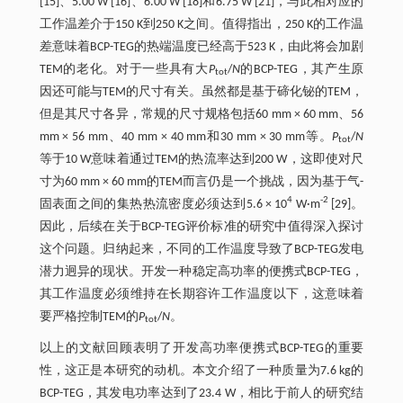
[15]、5.00 W [16]、6.00 W [18]和6.75 W [21]，与此相对应的
工作温差介于150 K到250 K之间。值得指出，250 K的工作温
差意味着BCP-TEG的热端温度已经高于523 K，由此将会加剧
TEM的老化。对于一些具有大
P
/
N
的BCP-TEG，其产生原
tot
因还可能与TEM的尺寸有关。虽然都是基于碲化铋的TEM，
但是其尺寸各异，常规的尺寸规格包括60 mm × 60 mm、56
mm × 56 mm、40 mm × 40 mm和30 mm × 30 mm等。
P
/
N
tot
等于10 W意味着通过TEM的热流率达到200 W，这即使对尺
寸为60 mm × 60 mm的TEM而言仍是一个挑战，因为基于气-
4
-2
固表面之间的集热热流密度必须达到5.6 × 10
W·m
[29]。
因此，后续在关于BCP-TEG评价标准的研究中值得深入探讨
这个问题。归纳起来，不同的工作温度导致了BCP-TEG发电
潜力迥异的现状。开发一种稳定高功率的便携式BCP-TEG，
其工作温度必须维持在长期容许工作温度以下，这意味着
要严格控制TEM的
P
/
N
。
tot
以上的文献回顾表明了开发高功率便携式BCP-TEG的重要
性，这正是本研究的动机。本文介绍了一种质量为7.6 kg的
BCP-TEG，其发电功率达到了23.4 W，相比于前人的研究结