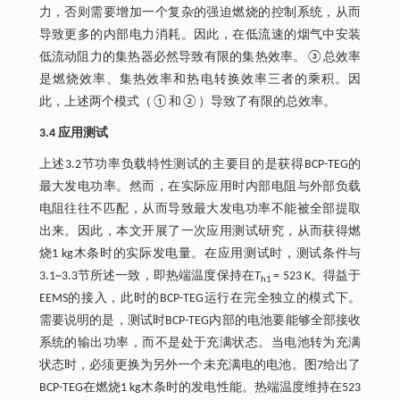
力，否则需要增加一个复杂的强迫燃烧的控制系统，从而
导致更多的内部电力消耗。因此，在低流速的烟气中安装
低流动阻力的集热器必然导致有限的集热效率。③总效率
是燃烧效率、集热效率和热电转换效率三者的乘积。因
此，上述两个模式（①和②）导致了有限的总效率。
3.4 应用测试
上述3.2节功率负载特性测试的主要目的是获得BCP-TEG的
最大发电功率。然而，在实际应用时内部电阻与外部负载
电阻往往不匹配，从而导致最大发电功率不能被全部提取
出来。因此，本文开展了一次应用测试研究，从而获得燃
烧1 kg木条时的实际发电量。在应用测试时，测试条件与
3.1~3.3节所述一致，即热端温度保持在
T
= 523 K。得益于
h1
EEMS的接入，此时的BCP-TEG运行在完全独立的模式下。
需要说明的是，测试时BCP-TEG内部的电池要能够全部接收
系统的输出功率，而不是处于充满状态。当电池转为充满
状态时，必须更换为另外一个未充满电的电池。图7给出了
BCP-TEG在燃烧1 kg木条时的发电性能。热端温度维持在523