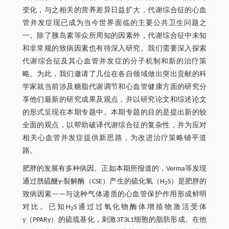
变化，与之相关的营养差异日益扩大，代谢综合征的心血
管并发症现已成为当今世界面临的主要公共卫生问题之
一。除了胰岛素等众所周知的因素外，代谢综合征中未知
和非常规的致病因素也有待深入研究。我们需要深入探索
代谢综合征及其心血管并发症的分子机制和新的治疗策
略。为此，我们邀请了几位在各自领域做出突出贡献的科
学家就当前涉及糖脂代谢调节和心血管健康方面的研究分
享他们最新的研究成果及观点，并以研究论文和综述论文
的形式呈现在本期专题中。本期专题的目的是提出新的较
全面的观点，以帮助破译代谢综合征的复杂性，并为应对
相关心血管并发症提供新思路，为改进治疗策略铺平道
路。
肥胖的发展有多种病因。正如本期所报道的，Verma等发现
通过胱硫醚γ-裂解酶（CSE）产生的硫化氢（H
S）是肥胖的
2
致病因素——与这种气体递质的心血管保护作用形成鲜明
对比。已知H
S通过过氧化物酶体增殖物激活受体
2
γ（PPARγ）的硫巯基化，刺激3T3L1细胞的脂肪形成。在他