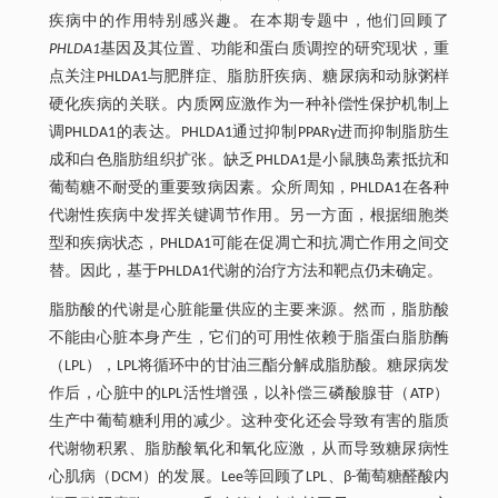
疾病中的作用特别感兴趣。在本期专题中，他们回顾了
PHLDA1
基因及其位置、功能和蛋白质调控的研究现状，重
点关注PHLDA1与肥胖症、脂肪肝疾病、糖尿病和动脉粥样
硬化疾病的关联。内质网应激作为一种补偿性保护机制上
调PHLDA1的表达。PHLDA1通过抑制PPARγ进而抑制脂肪生
成和白色脂肪组织扩张。缺乏PHLDA1是小鼠胰岛素抵抗和
葡萄糖不耐受的重要致病因素。众所周知，PHLDA1在各种
代谢性疾病中发挥关键调节作用。另一方面，根据细胞类
型和疾病状态，PHLDA1可能在促凋亡和抗凋亡作用之间交
替。因此，基于PHLDA1代谢的治疗方法和靶点仍未确定。
脂肪酸的代谢是心脏能量供应的主要来源。然而，脂肪酸
不能由心脏本身产生，它们的可用性依赖于脂蛋白脂肪酶
（LPL），LPL将循环中的甘油三酯分解成脂肪酸。糖尿病发
作后，心脏中的LPL活性增强，以补偿三磷酸腺苷（ATP）
生产中葡萄糖利用的减少。这种变化还会导致有害的脂质
代谢物积累、脂肪酸氧化和氧化应激，从而导致糖尿病性
心肌病（DCM）的发展。Lee等回顾了LPL、β-葡萄糖醛酸内