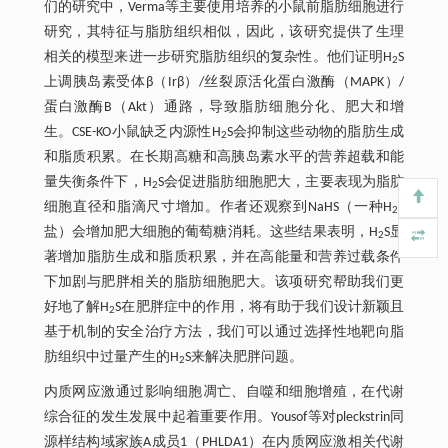
们的研究中，Verma等主要使用培养的小鼠前脂肪细胞进行
研究，其特征与脂肪组织相似，因此，该研究提供了生理
相关的模型来进一步研究脂肪组织的复杂性。他们证明H
S
2
上调胰岛素受体β（Irβ）/丝裂原活化蛋白激酶（MAPK）/
蛋白激酶B（Akt）通路，导致脂肪细胞分化、肥大和增
生。CSE-KO小鼠缺乏内源性H
S会抑制这些动物的脂肪生成
2
和脂质积累。在长期高糖和高胰岛素水平的营养超载和能
量失衡条件下，H
S会促进脂肪细胞肥大，主要表现为脂肪
2
细胞直径和脂滴尺寸增加。作者还观察到NaHS（一种H
S
2
盐）会增加肥大细胞的葡萄糖消耗。这些结果表明，H
S显
2
著增加脂肪生成和脂质积累，并在高能量和营养过载条件
下加剧与肥胖相关的脂肪细胞肥大。该项研究帮助我们更
好地了解H
S在肥胖症中的作用，将有助于我们设计新颖且
2
基于机制的安全治疗方法，我们可以通过选择性地靶向脂
肪组织中过量产生的H
S来解决肥胖问题。
2
内质网应激通过影响细胞凋亡、自噬和细胞增殖，在代谢
综合征的发生发展中起着重要作用。Yousof等对pleckstrin同
源样结构域家族A成员1（PHLDA1）在内质网应激相关代谢