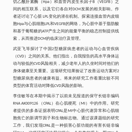
切乙酰肝素酶（Hpa）和血管内皮生长因子B（VEGFB）之
间的相互联系，以及它们各自对DCM发展的相关影响。作
者还讨论了心脏 LPL变化的潜在机制。探索连接血管内皮细
胞Hpa与心肌细胞LPL和VEGFB的网络，为心脏中基于脂肪酸
和基于葡萄糖的ATP产生之间的能量平衡的稳态控制提供线
索，从而推进DCM的临床治疗及管理。
武亚飞等探讨了中国2型糖尿病患者的运动与心血管疾病
（CVD）之间的关系。他们指出，自我报告的高水平身体运
动与较低的CVD风险相关，减少老年人的久坐时间对他们的
身体健康至关重要。这项研究结果验证了改善运动方案对2
型糖尿病患者的健康有益。将来的研究工作着重比较不同
类型的体育活动对降低CVD风险的影响。
李佳敏等在本期中揭示了以前未见报道的保守长链非编码
RNA AK009126 （CPAL）在心肌梗死（MI）中的作用。研究
者提供的多条证据表明CPAL是MI中心脏代谢异常和心肌细
胞焦亡的新调节因子和生物标志物。通过该课题组的研究
工作，我们发现CPAL是一种损害心脏功能的有害长链非编