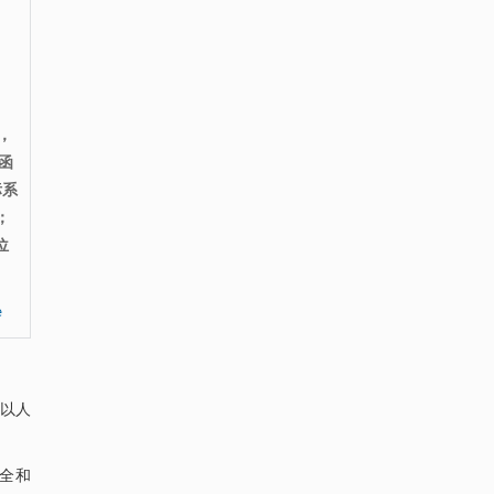
速，自车驾驶人GOTP和Gipps模型进
行操作完成整个过程。
，
函
标系
；
位
e
现以人
全和