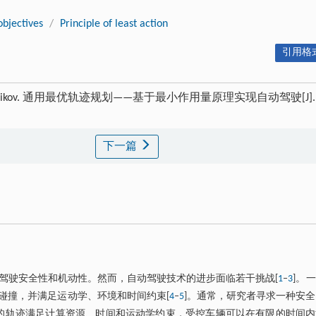
bjectives
/
Principle of least action
引用格式
 Zgonnikov. 通用最优轨迹规划——基于最小作用量原理实现自动驾驶[J]
下一篇
驾驶安全性和机动性。然而，自动驾驶技术的进步面临若干挑战[
1
‒
3
]。
碰撞，并满足运动学、环境和时间约束[
4
‒
5
]。通常，研究者寻求一种安
成的轨迹满足计算资源、时间和运动学约束，受控车辆可以在有限的时间内