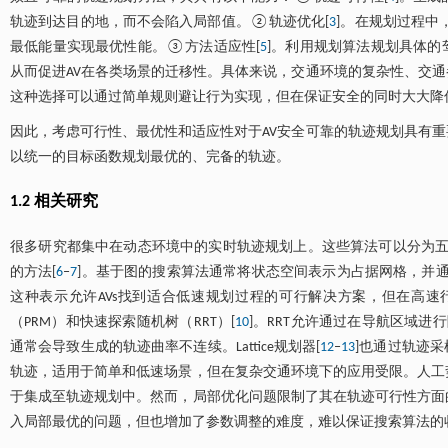
轨迹到达目的地，而不会陷入局部值。②轨迹优化[
3
]。在规划过程中
最低能量实现最优性能。③方法适应性[
5
]。利用规划算法规划具体
从而促进AV在各类场景的迁移性。具体来说，交通环境的复杂性、交通
这种选择可以通过简单规则避让行为实现，但在保证安全的同时大大降
因此，考虑可行性、最优性和适应性对于AV安全可靠的轨迹规划具有重
以统一的目标函数规划最优的、完备的轨迹。
1.2 相关研究
很多研究都集中在动态环境中的实时轨迹规划上。这些算法可以分为五
的方法[
6
‒
7
]。基于图的搜索算法通常将状态空间表示为占据网格，并
这种表示允许AVs找到适合低速规划过程的可行解决方案，但在高
（PRM）和快速探索随机树（RRT）[
10
]。RRT允许通过在导航区域进
通常会导致生成的轨迹曲率不连续。Lattice规划器[
12
‒
13
]也通过轨迹
轨迹，适用于简单和低速场景，但在复杂交通环境下的应用受限。人工
于集成至轨迹规划中。然而，局部优化问题限制了其在轨迹可行性方面
入局部最优的问题，但也增加了参数调整的难度，难以保证搜索算法的