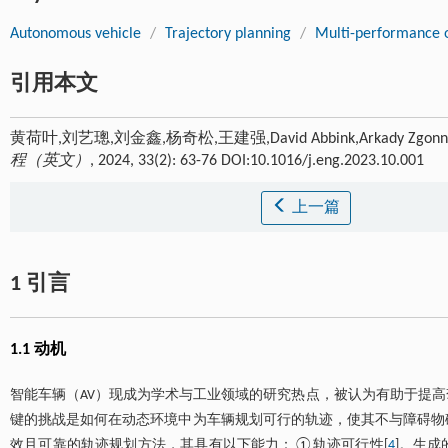
Autonomous vehicle
/
Trajectory planning
/
Multi-performance o
引用本文
黄荷叶,刘艺璁,刘金鑫,杨奇松,王建强,David Abbink,Arkady
程（英文）
, 2024, 33(2): 63-76 DOI:10.1016/j.eng.2023.10.001
上一篇
1 引言
1.1 动机
智能车辆（AV）现成为学术与工业领域的研究热点，被认为有助于提高
键的挑战是如何在动态环境中为车辆规划可行的轨迹，使其不与障碍物
效且可靠的轨迹规划方法，其具有以下能力：①轨迹可行性[
4
]。生