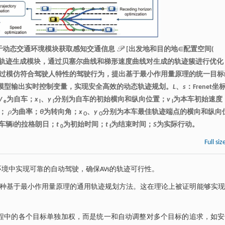
P
基于动态交通环境模块获取感知交通信息
[出发地和目的地∈配置空间(
𝒫
轨迹生成模块，通过贝塞尔曲线和梯形速度曲线对生成的轨迹簇进行优化
过模仿符合驾驶人特性的驾驶行为，提出基于最小作用量原理的统一目标
模型输出实时控制变量，实现安全高效的动态轨迹规划。
L
、
s
：Frenet坐
V
为自车；
x
、
y
分别为自车的初始横向和纵向位置；
v
为本车初始速度
e
I
I
I
；
ρ
为曲率；
θ
为转向角；
x
、
y
分别为本车最佳轨迹端点的横向和纵向
ρ
O
O
车辆
i
的拉格朗日；
t
为初始时间；
t
为结束时间；
S
为实际行动。
0
f
Full siz
境中实现可靠的自动驾驶，确保AVs的轨迹可行性。
了一种基于最小作用量原理的通用轨迹规划方法。这在理论上被证明能够实
程中的各个目标单独加权，而是统一和自动调整对多个目标的追求，如安