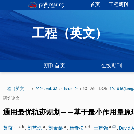
首页
工程期刊
工程（英文）
期刊首页
在线期刊
››
››
: 63 -76.
DOI:
工程（英文）
2024, Vol. 33
Issue (2)
10.1016/j.eng
研究论文
通用最优轨迹规划——基于最小作用量原
a
,
b
a
a
c
,
d
a
黄荷叶
,
刘艺璁
,
刘金鑫
,
杨奇松
,
王建强
,
David 