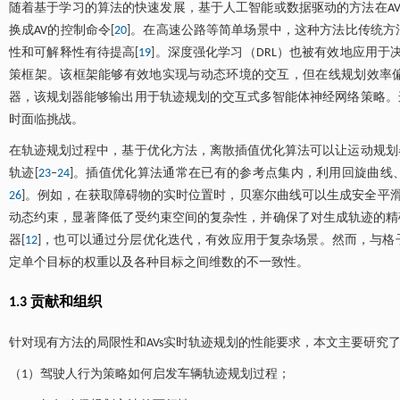
随着基于学习的算法的快速发展，基于人工智能或数据驱动的方法在AV
换成AV的控制命令[
20
]。在高速公路等简单场景中，这种方法比传统
性和可解释性有待提高[
19
]。深度强化学习（DRL）也被有效地应用于决
策框架。该框架能够有效地实现与动态环境的交互，但在线规划效率偏低且
器，该规划器能够输出用于轨迹规划的交互式多智能体神经网络策略。
时面临挑战。
在轨迹规划过程中，基于优化方法，离散插值优化算法可以让运动规划
轨迹[
23
‒
24
]。插值优化算法通常在已有的参考点集内，利用回旋曲线
26
]。例如，在获取障碍物的实时位置时，贝塞尔曲线可以生成安全平滑
动态约束，显著降低了受约束空间的复杂性，并确保了对生成轨迹的精
器[
12
]，也可以通过分层优化迭代，有效应用于复杂场景。然而，与格
定单个目标的权重以及各种目标之间维数的不一致性。
1.3 贡献和组织
针对现有方法的局限性和AVs实时轨迹规划的性能要求，本文主要研究
（1）驾驶人行为策略如何启发车辆轨迹规划过程；