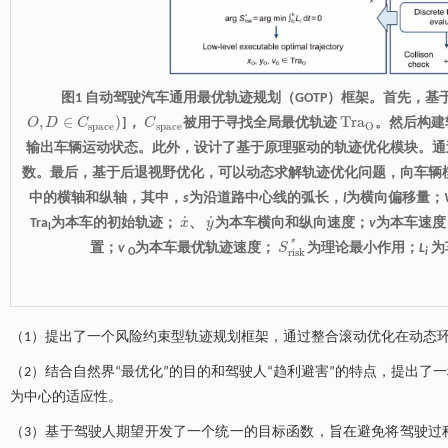
图1 自动驾驶汽车通用最优轨迹规划（GOTP）框架。首先，
,
∈
)
T
r
a
O
D
C
]，
C
被用于寻找全局最优轨迹
。然后构建
C
s
p
a
c
e
T
r
a
O
O
,
D
∈
C
s
p
a
c
e
)
s
p
a
c
e
s
p
a
c
e
O
输出车辆运动状态。此外，设计了基于原理驱动的轨迹优化模块。通
数。最后，基于后退视野优化，可以动态求解轨迹优化问题，向车辆
中的横轴和纵轴，其中，
s
为沿道路中心线的弧长，
l
为横向偏移量；
˙
˙
Tra
为本车的初始轨迹；
x
、
y
为本车横向和纵向速度；
v
为本车速度
x
˙
y
˙
I
*
置；
v
为本车最优轨迹速度；
S
为理论最小作用；
L
为
S
r
i
s
k
*
r
i
s
k
O
i
（1）提出了一个风险约束型轨迹规划框架，通过整合滚动优化在动态环
（2）结合自然界“最优化”的目的和驾驶人“趋利避害”的特点，提出
为中心的适应性。
（3）基于驾驶人期望开发了一个统一的目标函数，旨在避免将驾驶过