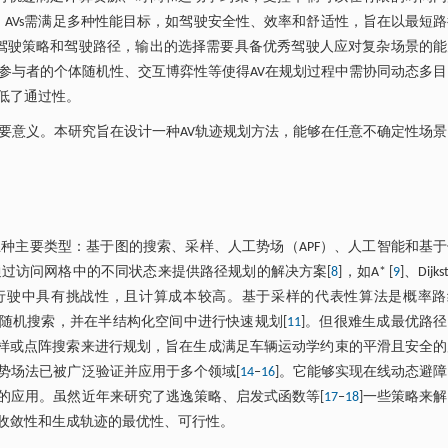
，AVs需满足多种性能目标，如驾驶安全性、效率和舒适性，旨在以最短
的驾驶策略和驾驶路径，输出的选择需要具备优秀驾驶人应对复杂场景的能
参与者的个体随机性、交互博弈性等使得AV在规划过程中需协同动态多
低了通过性。
要意义。本研究旨在设计一种AV轨迹规划方法，能够在任意不确定性场
种主要类型：基于图的搜索、采样、人工势场（APF）、人工智能和基于
通过访问网格中的不同状态来提供路径规划的解决方案[
8
]，如A* [
9
]、Dijk
速行驶中具有挑战性，且计算成本较高。基于采样的代表性算法是概率路
行随机搜索，并在半结构化空间中进行快速规划[
11
]。但很难生成最优路
采样或点阵搜索来进行规划，旨在生成满足车辆运动学约束的平滑且安全的
势场法已被广泛验证并应用于多个领域[
14
‒
16
]。它能够实现在线动态避
的应用。虽然近年来研究了逃逸策略、启发式函数等[
17
‒
18
]一些策略来
收敛性和生成轨迹的最优性、可行性。