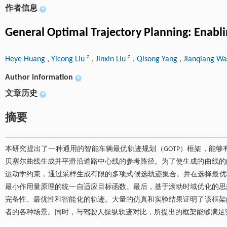
作者信息
+
General Optimal Trajectory Planning: Enabli
a
a
Heye Huang
,
Yicong Liu
,
Jinxin Liu
,
Qisong Yang
,
Jianqiang W
Author information
+
文章历史
+
摘要
本研究提出了一种通用的智能车辆最优轨迹规划（GOTP）框架，能
贝塞尔曲线生成并平滑沿道路中心线的参考路径。为了使生成的曲线的
运动学约束，通过采样生成有限的多项式候选轨迹集合。并在选择最优
最小作用量原理的统一自适应目标函数。最后，基于滚动时域优化的思
完备性、最优性和智能化的轨迹。大量的仿真和实验结果证明了该框架
者的各种场景。同时，与驾驶人操纵轨迹对比，所提出的框架能够满足