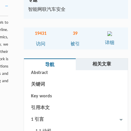
专题
智能网联汽车安全
Vs to
line.
19431
39
mics,
详细
访问
被引
y, we
their
rk is
摘要
相关文章
导航
tions
Abstract
s and
g and
关键词
Key words
引用本文
1 引言