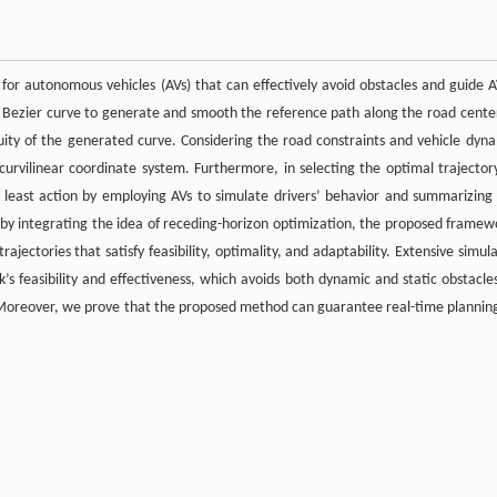
for autonomous vehicles (AVs) that can effectively avoid obstacles and guide A
der Bezier curve to generate and smooth the reference path along the road center
ity of the generated curve. Considering the road constraints and vehicle dyna
urvilinear coordinate system. Furthermore, in selecting the optimal trajector
f least action by employing AVs to simulate drivers’ behavior and summarizing 
y, by integrating the idea of receding-horizon optimization, the proposed framewo
ectories that satisfy feasibility, optimality, and adaptability. Extensive simula
 feasibility and effectiveness, which avoids both dynamic and static obstacle
ts. Moreover, we prove that the proposed method can guarantee real-time plannin