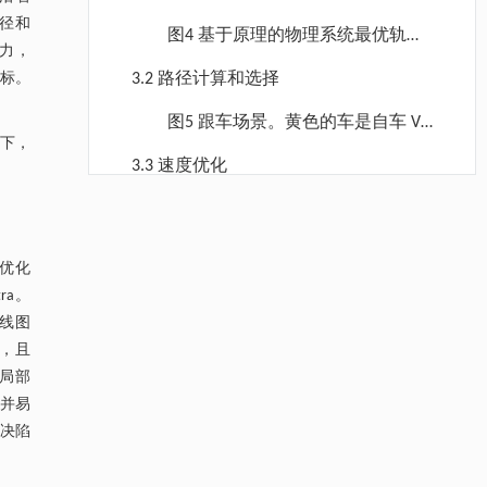
最后，基于后退视野优化，可以动态
数
路径和
图4 基于原理的物理系统最优轨迹
求解轨迹优化问题，向车辆模型输出
力，
规划行为参考。在驾驶人-车辆-道路
实时控制变量，实现安全高效的动态
目标。
3.2 路径计算和选择
系统中，车辆的运动、力和能量在本
轨迹规划。L、s：Frenet坐标系中的
图5 跟车场景。黄色的车是自车 V
文中被统称为广义动力学，因为它们
横轴和纵轴，其中，s为沿道路中心
景下，
i，白色的车是前面冲突的车 V j。 v
是相互影响的。自动驾驶汽车动力学
线的弧长，l为横向偏移量；V e为自
3.3 速度优化
i、 v j分别为车辆 i 、 j的速度； G i为
系统的广义动力学求解系统的最佳方
车；x I、y I分别为自车的初始横向和
降温路面涂层混合反射行为及其对道路光环境
[1]
3.4 算法框架
由驾驶目标驾驶的车辆 i的虚拟驱动
法可以从物理求解方法中学习。在物
纵向位置；v I为本车初始速度；TraI
安全的影响研究
力； R i 为交通规则对驾驶人的纵向
理系统优化中，在物理系统之间会有
Engineering
为本车的初始轨迹； x ˙、 y ˙为本车
表1 GOTP算法
. 2026, Vol.58(3): 1-303
优化
约束阻力； F l i , 1、 F l i , 2为目标车
https://doi.org/10.1016/j.eng.2025.06.014
无限多条路径，因为它倾向于遵循任
横向和纵向速度；v为本车速度； ρ为
stra。
图6 轨迹规划过程。
辆上两条车道线的横向约束力； F j i
意两点之间作用量最小的路径。最小
曲率；θ为转向角；x O、y O分别为
用于宽浓度范围高效捕集CO₂及低能耗再生的新
线图
[2]
为车辆 j对车辆 i造成风险的外力；t
作用量就是最小化从状态1转换到状
图7 不同方法的假设性能比较。在
型酮基IPDA相变吸收剂
本车最佳轨迹端点的横向和纵向位
径，且
1、t 2是时间点1和2。
Engineering
. 2026, Vol.58(3): 1-303
态2所需的能量。根据该原理，在自
给定规划成本（a）和轨迹最优性
置；v O为本车最优轨迹速度； S r i s
局部
4 实验和结果分析
https://doi.org/10.1016/j.eng.2025.05.008
然驾驶过程中，基于输入轨迹信息，
（b）下，两种方法的性能存在差
障并易
k *为理论最小作用；Li 为车辆i的拉
4.1 换道仿真实验
自动驾驶汽车从其起点到其终点的路
异。（c）GOTP将根据分多步进行的
解决陷
格朗日；t 0为初始时间；t f为结束时
基于均相催化剂的两段式水热液化实现丙烯腈-
[3]
丁二烯-苯乙烯共聚物的分步脱氮与液化
径选择的最佳条件是跟随驾驶人的操
后退规划过程生成最佳轨迹。
间；S为实际行动。
图8 不同规划器的比较。（a）、
Engineering
. 2026, Vol.58(3): 1-303