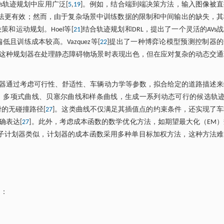
s轨迹规划中应用广泛[
5
,
19
]。例如，结合端到端决策方法，输入图像被
方法更有效；然而，由于复杂场景中训练数据的限制和中间输出的缺失，其
策和运动规划。Hoel等[
21
]结合轨迹规划和DRL，提出了一个灵活的AVs
训练成本较高。Vazquez等[
22
]提出了一种博弈论模型预测控制器
这种规划器在处理静态障碍物场景时表现出色，但在应对复杂的动态交通
器通过考虑可行性、舒适性、车辆动力学等参数，拟合给定的道路描述来
、多项式曲线、贝塞尔曲线和样条曲线，生成一系列动态可行的候选轨迹
的无碰撞路径[
27
]。这类曲线不仅满足其插值点的约束条件，还实现了
确表达[
27
]。此外，考虑成本函数的数学优化方法，如期望最大化（EM
子计划器类似，计划器的成本函数采用多种单目标加权方法，这种方法难
了：