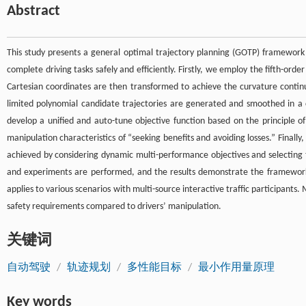
Abstract
This study presents a general optimal trajectory planning (GOTP) framework 
complete driving tasks safely and efficiently. Firstly, we employ the fifth-or
Cartesian coordinates are then transformed to achieve the curvature continu
limited polynomial candidate trajectories are generated and smoothed in a c
develop a unified and auto-tune objective function based on the principle o
manipulation characteristics of “seeking benefits and avoiding losses.” Finall
achieved by considering dynamic multi-performance objectives and selecting traj
and experiments are performed, and the results demonstrate the framework’s
applies to various scenarios with multi-source interactive traffic participan
safety requirements compared to drivers’ manipulation.
关键词
自动驾驶
/
轨迹规划
/
多性能目标
/
最小作用量原理
Key words