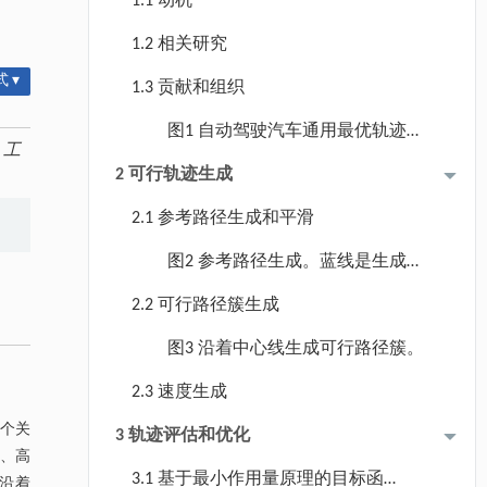
1.1 动机
1.2 相关研究
 ▾
1.3 贡献和组织
图1 自动驾驶汽车通用最优轨迹规
.
工
划（GOTP）框架。首先，基于动态
2 可行轨迹生成
交通环境模块获取感知交通信息 𝒫
2.1 参考路径生成和平滑
[出发地和目的地∈配置空间( O , D ∈
C s p a c e )]， C s p a c e被用于寻找
图2 参考路径生成。蓝线是生成的
全局最优轨迹 T r a O。然后构建轨迹
中心线，也是参考路径。
2.2 可行路径簇生成
生成模块，通过贝塞尔曲线和梯形速
度曲线对生成的轨迹簇进行优化，输
图3 沿着中心线生成可行路径簇。
出车辆运动状态。此外，设计了基于
2.3 速度生成
原理驱动的轨迹优化模块。通过模仿
一个关
3 轨迹评估和优化
符合驾驶人特性的驾驶行为，提出基
全、高
于最小作用量原理的统一目标函数。
3.1 基于最小作用量原理的目标函
沿着