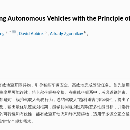
ng Autonomous Vehicles with the Principle of
a
,
*
b
b
ang
,
David Abbink
,
Arkady Zgonnikov
,
够有效地避开障碍物，引导智能车辆安全、高效地完成驾驶任务。首先使用
曲率尽可能连续，笛卡尔坐标被变换。在曲线坐标系中，考虑道路约束、
轨迹时，模拟驾驶人驾驶行为，总结驾驶人“趋利避害”操纵特性，提出了
想，输出最优轨迹规划框架，能够协同规划过程动态多性能目标，并选择
的可行性和有效性，能有效避开动态和静态障碍物，适用于多源交互交通
实时安全规划需求。