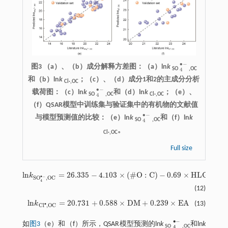
∙
−
图3 （a）、（b）成分解释方差图：（a）ln
k
4
•
-
SO
,OC
4
和（b）ln
k
；（c）、（d）成分1和2的主成分分析
Cl·,OC
∙
−
载荷图：（c）ln
k
和（d）ln
k
；（e）、
4
•
-
SO
,OC
Cl·,OC
4
（f）QSAR模型中训练集与验证集中的有机物的文献值
∙
−
与模型预测值的比较：（e）ln
k
和（f）ln
k
4
•
-
SO
,OC
4
。
Cl·,OC
Full size
l
n
=
26.335
−
4.103
×
(
#
O
:
C
)
−
0.69
×
H
L
G
k
l
n
k
S
O
4
•
-
,
O
C
=
26.335
-
4.103
×
#
O
:
C
-
0.69
×
H
L
G
∙
−
S
O
,
O
C
4
(12)
l
n
=
20.731
+
0.588
×
D
M
+
0.239
×
E
A
k
(13)
l
n
k
C
l
•
,
O
C
=
20.731
+
0.588
×
D
M
+
0.239
×
E
A
∙
C
l
,
O
C
∙
−
如
图3
（e）和（f）所示，QSAR模型预测的ln
k
和ln
k
4
•
-
SO
,OC
4