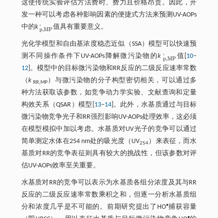
这使传统实验评估方法费时、费力且价格昂贵。因此，开
发一种可以考虑各种影响因素的便捷式方法来预测UV-AOPs
'
中的
k
值具有重要意义。
p
,
M
P
'
p
,
M
P
光化学模型和自由基浓度稳态近似（SSA）模型可以快速预
'
测不同操作条件下UV-AOPs降解微污染物的
k
值[
10
‒
p
,
M
P
'
p
,
M
P
12
]。模型中的目标微污染物和RR反应的二级反应速率常数
（
k
）与微污染物的分子构型密切相关，可以通过多
RR,MP
种方法获取该参数，如竞争动力学实验、文献查询和定量
构效关系（QSAR）模型[
13
‒
14
]。此外，水基质通过与目标
微污染物竞争光子和RR强烈影响UV-AOPs处理效率，这必须
在模型模拟中加以考虑。水基质对UV光子的竞争可以通过
简单测定水体在254 nm处的吸光度（UV
）来表征，而水
254
基质对RR的竞争表征则具有较大的挑战性，但该参数对评
估UV-AOPs效率至关重要。
水基质对RR的竞争可以表示为水基质各组分浓度及其与RR
反应的二级反应速率常数乘积之和，但逐一分析水基质组
•
分和浓度几乎是不可能的。前期研究提出了HO
捕获容量
•