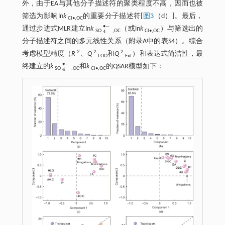
外，由于EA与其他分子描述符的聚类程度不高，因而也被
筛选为影响ln
k
的重要分子描述符[
图3
（d）]。最后，
Cl•,OC
∙
−
通过步进式MLR建立ln
k
（或ln
k
）与筛选出的
4
•
-
SO
,OC
Cl•,OC
4
分子描述符之间的多元线性关系（附录A中的表S4）。综合
2
2
2
考虑模型精度（
R
、
Q
和
Q
）和表达式简洁性，最
LOO
Ext
∙
−
终建立的
k
和
k
的QSAR模型如下：
4
•
-
SO
,OC
Cl•,OC
4