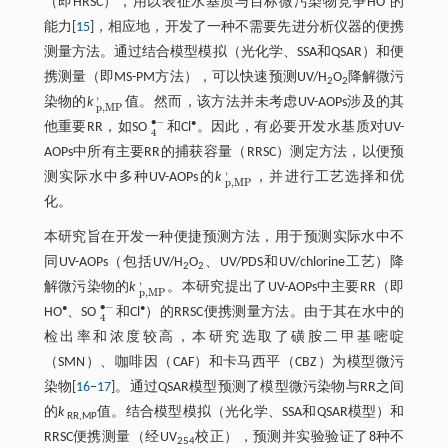
（即HRSC），用以表征水基质与目标微污染物竞争HO
的
能力[
15
]，相应地，开发了一种不需要先进分析仪器的便携
测量方法。通过结合模型模拟（光化学、SSA和QSAR）和便
携测量（即MS-PM方法），可以快速预测UV/H
O
降解微污
2
2
'
染物的
k
值。然而，该方法并未考虑UV-AOPs涉及的其
p
,
M
P
'
p
,
M
P
∙
−
•
他重要RR，如SO
和Cl
。因此，有必要开发水基质对UV-
4
•
-
4
AOPs中所有主要RR的捕获容量（RRSC）测定方法，以便预
'
测实际水中多种UV-AOPs的
k
，并进行工艺选择和优
p
,
M
P
'
p
,
M
P
化。
本研究旨在开发一种便捷预测方法，用于预测实际水中不
同UV-AOPs（包括UV/H
O
、UV/PDS和UV/chlorine工艺）降
2
2
'
解微污染物的
k
。本研究提出了UV-AOPs中主要RR（即
p
,
M
P
'
p
,
M
P
∙
−
•
•
HO
、SO
和Cl
）的RRSC便携测量方法。由于其在水中的
4
•
-
4
检出率和浓度较高，本研究选取了磺胺二甲基嘧啶
（SMN）、咖啡因（CAF）和卡马西平（CBZ）为模型微污
染物[
16
‒
17
]。通过QSAR模型预测了模型微污染物与RR之间
的
k
值。结合模型模拟（光化学、SSA和QSAR模型）和
RR,MP
RRSC便携测量（经UV
校正），预测并实验验证了8种不
254