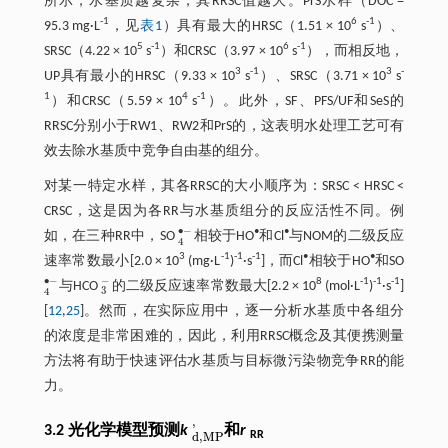
所示，水基质越复杂，其RRSC值越大。PrS水样（DOC =
-1
6
-1
95.3 mg·L
，见
表1
）具有最大的HRSC（1.51 × 10
s
）、
5
-1
6
-1
SRSC（4.22 × 10
s
）和CRSC（3.97 × 10
s
），而相反地，
3
-1
3
-
UP具有最小的HRSC（9.33 × 10
s
）、SRSC（3.71 × 10
s
1
4
-1
）和CRSC（5.59 × 10
s
）。此外，SF、PFS/UF和SeS的
RRSC分别小于RW1、RW2和PrS的，这表明水处理工艺可有
效去除水基质中竞争自由基的组分。
对某一特定水样，其各RRSC的大小顺序为：SRSC < HRSC <
CRSC，这是因为各RR与水基质组分的反应活性不同。例
∙
−
•
•
如，在三种RR中，SO
相较于HO
和Cl
与NOM的二级反应
4
•
-
4
3
-1
-1
-1
•
•
速率常数最小[2.0 × 10
(mg·L
)
·s
]，而Cl
相较于HO
和SO
∙
−
−
8
-1
-1
-1
与HCO
的二级反应速率常数最大[2.2 × 10
(mol·L
)
·s
]
4
•
-
3
-
3
4
[
12
,
25
]。然而，在实际应用中，逐一分析水基质中各组分
的浓度是非常困难的，因此，利用RRSC概念及其便携测量
方法将有助于快速评估水基质与目标微污染物竞争RR的能
力。
'
3.2 光化学模型预测
k
和
r
d
,
M
P
'
RR
d
,
M
P