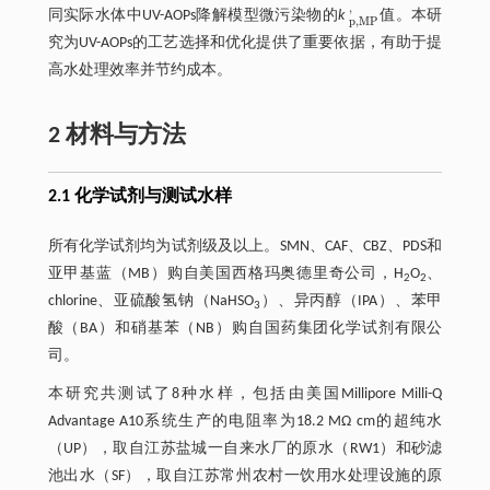
'
同实际水体中UV-AOPs降解模型微污染物的
k
值。本研
p
,
M
P
'
p
,
M
P
究为UV-AOPs的工艺选择和优化提供了重要依据，有助于提
高水处理效率并节约成本。
2 材料与方法
2.1 化学试剂与测试水样
所有化学试剂均为试剂级及以上。SMN、CAF、CBZ、PDS和
亚甲基蓝（MB）购自美国西格玛奥德里奇公司，H
O
、
2
2
chlorine、亚硫酸氢钠（NaHSO
）、异丙醇（IPA）、苯甲
3
酸（BA）和硝基苯（NB）购自国药集团化学试剂有限公
司。
本研究共测试了8种水样，包括由美国Millipore Milli-Q
Advantage A10系统生产的电阻率为18.2 MΩ cm的超纯水
（UP），取自江苏盐城一自来水厂的原水（RW1）和砂滤
池出水（SF），取自江苏常州农村一饮用水处理设施的原