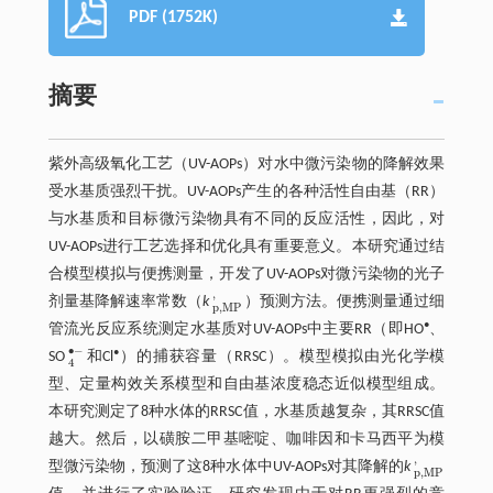
PDF (1752K)
摘要
紫外高级氧化工艺（UV-AOPs）对水中微污染物的降解效果
受水基质强烈干扰。UV-AOPs产生的各种活性自由基（RR）
与水基质和目标微污染物具有不同的反应活性，因此，对
UV-AOPs进行工艺选择和优化具有重要意义。本研究通过结
合模型模拟与便携测量，开发了UV-AOPs对微污染物的光子
'
剂量基降解速率常数（
k
）预测方法。便携测量通过细
p
,
M
P
'
p
,
M
P
•
管流光反应系统测定水基质对UV-AOPs中主要RR（即HO
、
∙
−
•
SO
和Cl
）的捕获容量（RRSC）。模型模拟由光化学模
4
•
-
4
型、定量构效关系模型和自由基浓度稳态近似模型组成。
本研究测定了8种水体的RRSC值，水基质越复杂，其RRSC值
越大。然后，以磺胺二甲基嘧啶、咖啡因和卡马西平为模
'
型微污染物，预测了这8种水体中UV-AOPs对其降解的
k
p
,
M
P
'
p
,
M
P