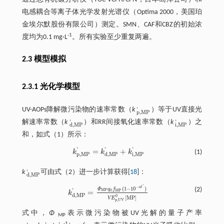
电感耦合等离子体光学发射光谱仪（Optima 2000，美国珀
金埃尔默股份有限公司）测定。SMN、CAF和CBZ的初始浓
-1
度均为0.1 mg·L
。所有实验至少重复两遍。
2.3 模型模拟
2.3.1 光化学模型
'
UV-AOPs降解微污染物的速率常数（
k
）等于UV直接光
p
,
M
P
'
p
,
M
P
'
'
解速率常数（
k
）和RR间接氧化速率常数（
k
）之
d
,
M
P
'
i
,
M
P
'
i
,
M
P
d
,
M
P
和，如
式（1）
所示：
'
'
'
=
+
k
k
k
(1)
k
p
,
M
P
'
=
k
d
,
M
P
'
+
k
i
,
M
P
'
p
,
M
P
d
,
M
P
i
,
M
P
'
k
可由
式（2）
进一步计算获得[
18
]：
d
,
M
P
'
d
,
M
P
'
−
a
l
(
1
−
10
)
(2)
Φ
q
f
'
M
P
=
0
M
P
k
k
d
,
M
P
'
=
Φ
M
P
q
0
f
M
P
(
1
-
10
-
a
l
'
)
V
E
p
,
U
V
0
[
M
P
]
d
,
M
P
0
[
M
P
]
V
E
p
,
U
V
式中，
Φ
表示微污染物被UV光解的量子产率
MP
-1