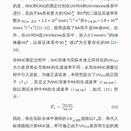
的是，SRSC和CRSC的测定分别在UV/PDS和UV/chlorine体系中
∙
−
•
进行，且由于BA具有更大的与SO
和Cl
的二级反应速率常
4
•
-
4
9
-1
-1
-1
10
数[
k
= 1.2 × 10
(mol·L
)
·s
和
k
= 1.8 × 10
S
O
4
•
-
,
B
A
S
O
∙
−
,
B
A
Cl•,BA
4
-1
-1
-1
(mol·L
)
·s
] [
11
‒
12
]，因而选取了BA而不是IPA做SMC。此
-1
外，在UV/PDS或UV/chlorine反应中，加入0.5 mmol·L
的NB
∙
−
•
•
掩蔽HO
，以保证体系中SO
或Cl
为主要存在的RR [
23
‒
4
•
-
4
24
]。
在RRSC测定过程中，SMC溶液与实际水体之间存在的UV
254
大小差异将会导致RR的生成速率不同，从而在RRSC测量过
程中引入误差。为修正该误差，本研究提出了UV
校正因
254
子（
F
），其定义为SMC溶液中RR的生成速率（
r
）
a
RR,SMC
除以测试水样中RR的生成速率（
r
），如
式（11）
所
RR,TW
示：
r
R
R
,
S
M
C
=
F
(11)
F
a
=
r
R
R
,
S
M
C
r
R
R
,
T
W
a
r
R
R
,
T
W
'
因此，将在实际水体中测得的1/
k
值除以
F
后，再代入
p
,
M
B
'
a
p
,
M
B
标准曲线计算RRSC值，即可修正由于UV
差异而引起的测
254