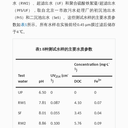
水（RW2）、超滤出水（UF）和聚合硫酸铁絮凝/超滤出水
（PFS/UF），取自北京一市政污水处理厂的初沉池出水
（PrS）和二沉池出水（SeS）。这些测试水样的主要水质参
数如
表1
所示。所有水样在实验前经0.45 μm膜过滤后储存
于4 ℃。
表1 8种测试水样的主要水质参数
-
Concentration (mg·L
1
)
-
Test
UV
(cm
254
1
3+
water
pH
)
DOC
Fe
UP
6.50
0
0
0
RW1
7.81
0.087
4.10
0.07
SF
8.01
0.055
3.45
0.04
RW2
8.86
0.100
5.76
0.09