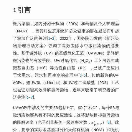
1 引言
微污染物，如内分泌干扰物（EDCs）和药物及个人护理品
（PPCPs），因其对生态系统和公众健康的潜在威胁而引起
了愈加广泛的关注[
1
‒
2
]。2022年，国务院印发的《新污染
物治理行动方案》强调了高效去除水中微污染物的必要
性。基于紫外线（UV）的高级氧化工艺（UV-AOPs）是降解
微污染物的有效手段。UV/过氧化氢（H
O
）工艺可以生成
2
2
•
羟基自由基（HO
）等活性自由基（RR），已被广泛应用
于饮用水、污水和再生水的处理中[
3
‒
5
]。其他新兴的UV-
AOPs，如UV/氯（chlorine）和UV/过二硫酸盐（PDS）工艺
也被证明能高效降解微污染物，近年来吸引了研究者的广
泛关注[
6
‒
7
]。
∙
−
•
•
UV-AOPs中涉及的主要RR包括HO
、SO
和Cl
，每种RR与
4
•
-
4
微污染物都具有不同的反应活性，这将影响目标微污染物
'
的降解速率（光子剂量基伪一级速率常数，
k
）[
8
]。此
p
,
M
P
'
p
,
M
P
外，复杂的实际水基质组分如天然有机物（NOM）和无机