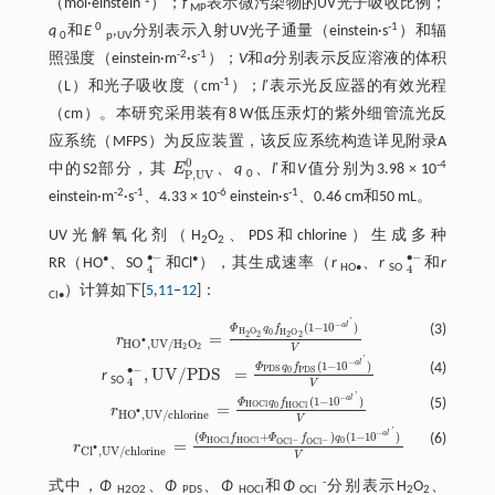
（mol·einstein
）；
f
表示微污染物的UV光子吸收比例；
MP
0
-1
q
和
E
,
分别表示入射UV光子通量（einstein·s
）和辐
0
p
UV
-2
-1
照强度（einstein·m
·s
）；
V
和
a
分别表示反应溶液的体积
-1
（L）和光子吸收度（cm
）；
l
′表示光反应器的有效光程
（cm）。本研究采用装有8 W低压汞灯的紫外细管流光反
应系统（MFPS）为反应装置，该反应系统构造详见附录A
0
-4
中的S2部分，其
E
、
q
、
l
′和
V
值分别为3.98 × 10
E
P
,
U
V
0
P
,
U
V
0
-2
-1
-6
-1
einstein·m
·s
、4.33 × 10
einstein·s
、0.46 cm和50 mL。
UV光解氧化剂（H
O
、PDS和chlorine）生成多种
2
2
∙
−
∙
−
•
•
RR（HO
、SO
和Cl
），其生成速率（
r
、
r
和
r
4
•
-
4
•
-
HO•
SO
4
4
）计算如下[
5
,
11
‒
12
]：
Cl•
'
−
a
l
(
1
−
10
)
(3)
Φ
q
f
H
O
0
H
O
2
2
=
2
2
r
r
H
O
•
,
U
V
/
H
2
O
2
=
Φ
H
2
O
2
q
0
f
H
2
O
2
(
1
-
10
-
a
l
'
)
V
∙
H
O
,
U
V
/
H
O
2
2
V
'
−
a
l
(
1
−
10
)
(4)
Φ
q
f
∙
−
P
D
S
,
U
V
/
P
D
S
=
0
P
D
S
r
4
•
-
,
U
V
/
P
D
S
=
Φ
P
D
S
q
0
f
P
D
S
(
1
-
10
-
a
l
'
)
V
SO
4
V
'
−
a
l
(
1
−
10
)
(5)
Φ
q
f
H
O
C
l
=
0
H
O
C
l
r
r
H
O
•
,
U
V
/
c
h
l
o
r
i
n
e
=
Φ
H
O
C
l
q
0
f
H
O
C
l
(
1
-
10
-
a
l
'
)
V
∙
H
O
,
U
V
/
c
h
l
o
r
i
n
e
V
'
−
a
l
(
+
)
(
1
−
10
)
(6)
Φ
f
Φ
f
q
−
−
H
O
C
l
0
H
O
C
l
=
O
C
l
O
C
l
r
r
C
l
•
,
U
V
/
c
h
l
o
r
i
n
e
=
(
Φ
H
O
C
l
f
H
O
C
l
+
Φ
O
C
l
-
f
O
C
l
-
)
q
0
(
1
-
10
-
a
l
'
)
V
∙
C
l
,
U
V
/
c
h
l
o
r
i
n
e
V
-
式中，
Φ
、
Φ
、
Φ
和
Φ
分别表示H
O
、
H2O2
PDS
HOCl
OCl
2
2