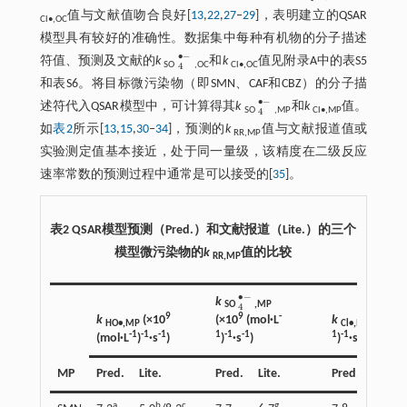
值与文献值吻合良好[
13
,
22
,
27
‒
29
]，表明建立的QSAR
Cl•,OC
模型具有较好的准确性。数据集中每种有机物的分子描述
∙
−
符值、预测及文献的
k
和
k
值见附录A中的表S5
4
•
-
SO
,OC
Cl•,OC
4
和表S6。将目标微污染物（即SMN、CAF和CBZ）的分子描
∙
−
述符代入QSAR模型中，可计算得其
k
和
k
值。
4
•
-
SO
,MP
Cl•,MP
4
如
表2
所示[
13
,
15
,
30
‒
34
]，预测的
k
值与文献报道值或
RR,MP
实验测定值基本接近，处于同一量级，该精度在二级反应
速率常数的预测过程中通常是可以接受的[
35
]。
表2 QSAR模型预测（Pred.）和文献报道（Lite.）的三个
模型微污染物的
k
值的比较
RR,MP
∙
−
k
4
•
-
SO
,MP
4
9
-
9
10
(×10
(mol·L
k
(×10
k
(×10
HO•,MP
Cl•,MP
1
-1
-1
-1
-1
-1
1
-1
-1
)
·s
)
(mol·L
)
·s
)
)
·s
)
MP
Pred.
Lite.
Pred.
Lite.
Pred.
Lite.
a
b
c
g
h