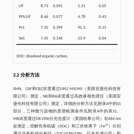
UF
8.73
0.091
5.31
0.05
PFS/UF
8.46
0.077
4.78
0.43
PrS
7.50
0.399
95.3
0.15
SeS
7.45
0.146
23.9
0.04
DOC: dissolved organic carbon.
2.2 分析方法
SMN、CAF和CBZ浓度通过UPLC-MS/MS（美国安捷伦科技有
限公司）测定，NB和BA浓度通过高效液相色谱仪（美国安
捷伦科技有限公司）测定，详细的分析方法见附录A中的S1
部分，三种微污染物的质谱检测条件见附录A中的表S1。
MB浓度通过DR1900分光光度计（美国哈希公司）在664 nm
3+
处测定，溶解性有机碳（DOC）和三价铁离子（Fe
）分别
通过总有机碳分析仪（TOC-VCPH/CPN，日本岛津公司）和