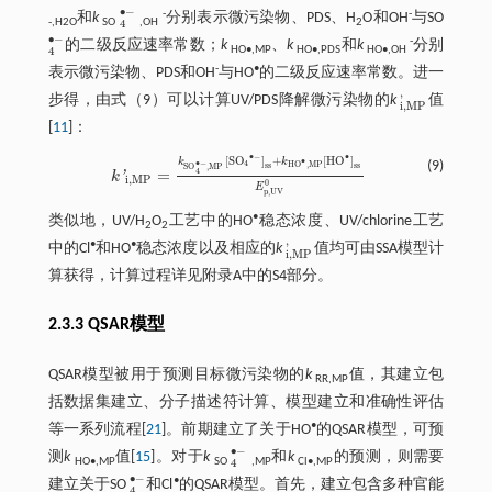
∙
−
-
-
和
k
分别表示微污染物、PDS、H
O和OH
与SO
4
•
-
-,H2O
SO
,OH
2
4
∙
−
-
的二级反应速率常数；
k
、
k
和
k
分别
4
•
-
HO•,MP
HO•,PDS
HO•,OH
4
-
•
表示微污染物、PDS和OH
与HO
的二级反应速率常数。进一
'
步得，由
式（9）
可以计算UV/PDS降解微污染物的
k
值
i
,
M
P
'
i
,
M
P
[
11
]：
∙
−
∙
[
S
O
]
+
[
H
O
]
k
k
∙
∙
−
4
(9)
H
O
,
M
P
s
s
s
s
S
O
,
M
P
=
4
'
k
k
'
i
,
M
P
=
k
S
O
4
•
-
,
M
P
[
S
O
4
•
-
]
s
s
+
k
H
O
•
,
M
P
[
H
O
•
]
s
s
E
p
,
U
V
0
i
,
M
P
0
E
p
,
U
V
•
类似地，UV/H
O
工艺中的HO
稳态浓度、UV/chlorine工艺
2
2
•
•
'
中的Cl
和HO
稳态浓度以及相应的
k
值均可由SSA模型计
i
,
M
P
'
i
,
M
P
算获得，计算过程详见附录A中的S4部分。
2.3.3 QSAR模型
QSAR模型被用于预测目标微污染物的
k
值，其建立包
RR,MP
括数据集建立、分子描述符计算、模型建立和准确性评估
•
等一系列流程[
21
]。前期建立了关于HO
的QSAR模型，可预
∙
−
测
k
值[
15
]。对于
k
和
k
的预测，则需要
4
•
-
HO•,MP
SO
,MP
Cl•,MP
4
∙
−
•
建立关于SO
和Cl
的QSAR模型。首先，建立包含多种官能
4
•
-
4