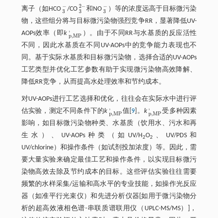
−
2
−
−
离子（如HCO
/CO
和NO
）等的浓度远高于目标微污染
3
-
3
2
-
3
-
3
3
3
物，这些组分将与目标微污染物强烈竞争RR，显著降低UV-
'
AOPs效率（即
k
）。由于不同RR与水基质的反应活性
p
,
M
P
'
p
,
M
P
不同，因此水基质在不同UV-AOPs中的竞争能力表现也不
同。基于实际水基质和目标微污染物，选择合适的UV-AOPs
工艺类型并优化工艺参数有助于实现微污染物高效降解、
降低RR竞争，从而提高水处理效率和节约成本。
对UV-AOPs进行工艺选择和优化，往往会在实际水中进行评
'
'
估实验，测定不同条件下的
k
值[
9
]。
k
受多种因素
p
,
M
P
'
p
,
M
P
'
p
,
M
P
p
,
M
P
影响，如目标微污染物种类、水基质（饮用水、污水和再
生水）、UV-AOPs种类（如UV/H
O
、UV/PDS和
2
2
UV/chlorine）和操作条件（如试剂投加浓度）等。因此，需
要大量实验来确定最佳工艺和操作条件，以实现目标微污
染物高效去除及节约成本的目标。这些评估实验往往需要
频繁的水样采集/运输和高水平的专业技能，如操作光反应
器（如准平行光束仪）和先进分析仪器[如用于微污染物分
析的超高效液相色谱-串联质谱联用仪（UPLC-MS/MS）]，