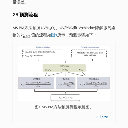
量误差。
2.5 预测流程
MS-PM方法预测UV/H
O
、UV/PDS和UV/chlorine降解微污染
2
2
'
物的
k
值的流程如
图1
所示，预测步骤如下：
p
,
M
P
'
p
,
M
P
图1 MS-PM方法预测流程示意图。
Full size