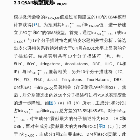
3.3 QSAR模型预测
k
RR,MP
•
模型微污染物的
k
值通过前期建立的HO
的QSAR模型
HO•,MP
∙
−
计算获得[
15
]。为预测其
k
和
k
值，进一步建
4
•
-
SO
,MP
Cl•,MP
4
∙
−
∙
−
•
立了SO
和Cl
的QSAR模型。首先，通过ln
k
（或ln
k
4
•
-
4
•
-
SO
,OC
4
4
）与19个分子描述符之间的皮尔逊相关性分析，筛选
Cl•,OC
出皮尔逊相关系数绝对值大于0.4且在0.01水平上显著的分
子描述符。结果表明共有10个分子描述符（#C、#H、
#H:C、#O:C、#ringatoms、#nonHatoms、DBE、HLG、EA和
∙
−
IP）与ln
k
显著相关，另外10个分子描述符（#C、
4
•
-
SO
,OC
4
#H、#O、#N:C、#acid、#ringatoms、#nonHatoms、DBE、
DM和EA）与ln
k
显著相关（详见附录A中的表S3）。然
Cl•,OC
后，对分别筛选出的这10个分子描述符进行PCA以实现变量
的进一步降维。如
图3
（a）和（b）所示，主成分1和2分别
∙
−
占ln
k
和ln
k
总方差的73.5%和85.6%。对于ln
k
4
•
-
SO
,OC
Cl•,OC
SO
4
∙
−
，对主成分1贡献最大的分子描述符为HLG、#H:C和
4
•
-
,OC
4
DBE，而对主成分2贡献最大的为#H和#O:C [
图3
（c）]；对
于ln
k
，主成分1和2主要由#C、DM和#acid贡献，此
Cl•,OC