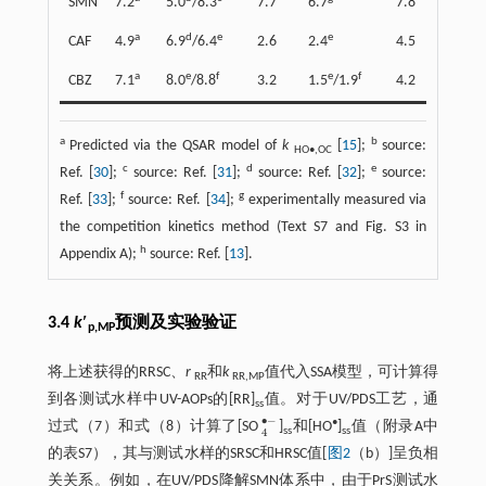
SMN
7.2
5.0
/8.3
7.7
6.7
7.8
3.2
a
d
e
e
h
CAF
4.9
6.9
/6.4
2.6
2.4
4.5
3.9
a
e
f
e
f
h
CBZ
7.1
8.0
/8.8
3.2
1.5
/1.9
4.2
3.3
/3
a
b
Predicted via the QSAR model of
k
[
15
];
source:
HO•,OC
c
d
e
Ref. [
30
];
source: Ref. [
31
];
source: Ref. [
32
];
source:
f
g
Ref. [
33
];
source: Ref. [
34
];
experimentally measured via
the competition kinetics method (Text S7 and Fig. S3 in
h
Appendix A);
source: Ref. [
13
].
3.4
k
′
预测及实验验证
p,MP
将上述获得的RRSC、
r
和
k
值代入SSA模型，可计算得
RR
RR,MP
到各测试水样中UV-AOPs的[RR]
值。对于UV/PDS工艺，通
ss
∙
−
•
过
式（7）
和
式（8）
计算了[SO
]
和[HO
]
值（附录A中
4
•
-
ss
ss
4
的表S7），其与测试水样的SRSC和HRSC值[
图2
（b）]呈负相
关关系。例如，在UV/PDS降解SMN体系中，由于PrS测试水