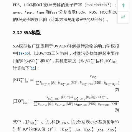
-
-1
PDS、HOCl和OCl
被UV光解的量子产率（mol·einstein
）；
f
-
-
、
f
、
f
和
f
分别表示H
O
、PDS、HOCl和OCl
H2O2
PDS
HOCl
OCl
2
2
的UV光子吸收比例（计算方法见附录A中的S3部分）。
2.3.2 SSA模型
SSA模型被广泛应用于UV-AOPs降解微污染物的动力学模拟
中[
19
‒
20
]。以UV/PDS工艺为例，对微污染物降解起主要作
∙
−
∙
−
•
•
用的RR为SO
和HO
，其稳态浓度（即[SO
]
和[HO
]
）
4
•
-
4
•
-
ss
ss
4
4
计算如下[
11
]：
r
∙
−
S
O
∙
−
[
S
O
]
=
4
[
S
O
4
•
-
]
s
s
=
r
S
O
4
•
-
∑
k
S
O
4
•
-
,
S
i
[
S
i
]
+
k
S
O
4
•
-
,
M
P
[
M
P
]
+
k
S
O
4
•
-
,
P
D
S
[
P
D
S
]
+
k
S
O
4
s
s
[
]
+
[
M
P
]
+
[
P
D
S
]
+
[
H
O
]
+
∑
k
S
k
k
k
k
∙
−
∙
−
∙
−
∙
−
2
i
S
O
,
S
O
,
M
P
S
O
,
P
D
S
S
O
,
H
O
S
S
2
i
4
4
4
4
(7)
∙
−
−
(
[
O
H
]
+
[
H
O
]
)
×
[
S
O
]
k
k
∙
−
∙
−
2
−
s
s
4
S
O
,
O
H
S
O
,
H
O
∙
2
[
H
O
]
=
4
4
[
H
O
•
]
s
s
=
(
k
S
O
4
•
-
,
O
H
-
[
O
H
-
]
+
k
S
O
4
•
-
,
H
2
O
[
H
2
O
]
)
×
[
S
O
4
•
-
]
s
s
∑
k
H
O
•
,
S
i
[
S
i
]
+
k
s
s
−
[
]
+
[
M
P
]
+
[
P
D
S
]
+
[
O
H
]
∑
k
S
k
k
k
∙
∙
∙
∙
−
H
O
,
H
O
,
M
P
H
O
,
P
D
S
i
H
O
,
O
H
S
i
(8)
∙
−
式中，∑
k
[
S
]和∑
k
[
S
]分别表示水基质竞争SO
4
•
-
SO
,S
i
i
HO•,S
i
i
4
∙
−
∙
−
∙
−
∙
−
•
-1
和HO
的RRSC值（s
）；
k
、
k
、
k
4
•
-
4
•
-
4
•
-
4
•
-
SO
,MP
SO
,PDS
SO
4
4
4
4