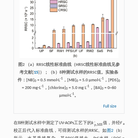
图2 （a）RRSC线性标准曲线（HRSC线性标准曲线见参
考文献[
15
]）；（b）8种测试水样的RRSC值。实验条
-1
-1
件：[NB]
= 0.5 mmol·L
，[MB]
= 5.0 μmol·L
，[PDS]
0
0
0
-1
-1
= 200 mg·L
，[chlorine]
= 5.0 mg L
，[BA]
= 0~60
0
0
-1
μmol·L
。
Full size
'
在8种测试水样中测定了UV-AOPs工艺下的
k
值，并经
F
p
,
M
B
'
a
p
,
M
B
校正后代入标准曲线，可得测试水样的RRSC。如
图2
（b）