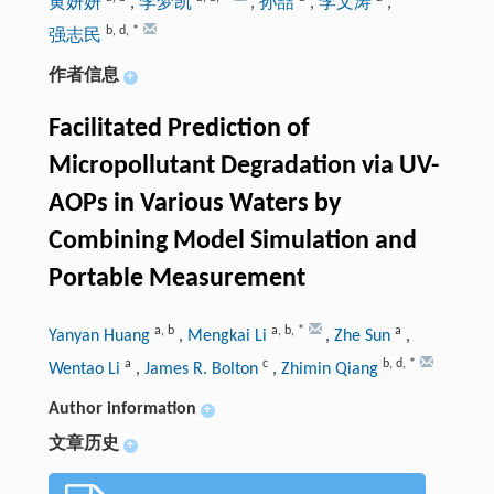
黄妍妍
,
李梦凯
,
孙喆
,
李文涛
,
b
,
d
,
*
强志民
作者信息
+
Facilitated Prediction of
Micropollutant Degradation via UV-
AOPs in Various Waters by
Combining Model Simulation and
Portable Measurement
a
,
b
a
,
b
,
*
a
Yanyan Huang
,
Mengkai Li
,
Zhe Sun
,
a
c
b
,
d
,
*
Wentao Li
,
James R. Bolton
,
Zhimin Qiang
Author information
+
文章历史
+