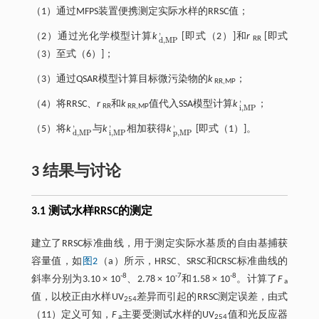
（1）通过MFPS装置便携测定实际水样的RRSC值；
'
（2）通过光化学模型计算
k
[即
式（2）
]和
r
[即
式
d
,
M
P
'
RR
d
,
M
P
（3）
至
式（6）
]；
（3）通过QSAR模型计算目标微污染物的
k
；
RR,MP
'
（4）将RRSC、
r
和
k
值代入SSA模型计算
k
；
i
,
M
P
'
RR
RR,MP
i
,
M
P
'
'
'
（5）将
k
与
k
相加获得
k
[即
式（1）
]。
d
,
M
P
'
i
,
M
P
'
p
,
M
P
'
i
,
M
P
p
,
M
P
d
,
M
P
3 结果与讨论
3.1 测试水样RRSC的测定
建立了RRSC标准曲线，用于测定实际水基质的自由基捕获
容量值，如
图2
（a）所示，HRSC、SRSC和CRSC标准曲线的
-8
-7
-8
斜率分别为3.10 × 10
、2.78 × 10
和1.58 × 10
。计算了
F
a
值，以校正由水样UV
差异而引起的RRSC测定误差，由
式
254
（11）
定义可知，
F
主要受测试水样的UV
值和光反应器
a
254