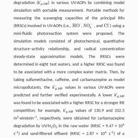
degradation (
k
′
) in various UV-AOPs by combining model
p
,MP
simulation with portable measurement. Portable methods for
measuring the scavenging capacities of the principal RRs
⋅
⋅
−
⋅
H
O
S
O
C
l
(RRSCs) involved in UV-AOPs (i.e.,
,
, and
) using a
H
O
·
S
O
4
·
−
C
l
·
4
mini-fluidic photoreaction system were proposed. The
simulation models consisted of photochemical, quantitative
structure–activity relationship, and radical concentration
steady-state approximation models. The RRSCs were
determined in eight test waters, and a higher RRSC was found
to be associated with a more complex water matrix. Then, by
taking sulfamethazine, caffeine, and carbamazepine as model
micropollutants, the
k
′
values in various UV-AOPs were
p
,MP
predicted and further verified experimentally. A lower
k
′
p
,MP
was found to be associated with a higher RRSC for a stronger RR
competition; for example,
k
′
values of 130.9 and 332.5
p,MP
2
–1
m
·einstein
, respectively, were obtained for carbamazepine
4
degradation by UV/H
O
in the raw water (RRSC = 9.47 × 10
2
2
−1
4
−1
s
) and sand-filtered effluent (RRSC = 2.87 × 10
s
) of a