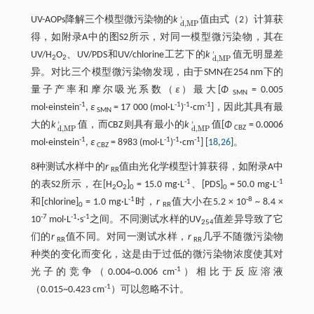
'
UV-AOPs降解三个模型微污染物的
k
值由
式（2）
计算获
d
,
M
P
'
d
,
M
P
得，如附录A中的图S2所示，对同一模型微污染物，其在
'
UV/H
O
、UV/PDS和UV/chlorine工艺下的
k
值无明显差
d
,
M
P
'
2
2
d
,
M
P
异。对比三个模型微污染物发现，由于SMN在254 nm下的
量子产率和摩尔吸光系数（
ε
）最大[
Φ
= 0.005
SMN
-1
-1
-1
-1
mol·einstein
,
ε
= 17 000 (mol·L
)
·cm
]，因此其具有最
SMN
'
'
大的
k
值，而CBZ则具有最小的
k
值[
Φ
= 0.0006
d
,
M
P
'
d
,
M
P
'
CBZ
d
,
M
P
d
,
M
P
-1
-1
-1
-1
mol·einstein
,
ε
= 8983 (mol·L
)
·cm
] [
18
,
26
]。
CBZ
8种测试水样中的
r
值由光化学模型计算获得，如附录A中
RR
-1
-1
的表S2所示，在[H
O
]
= 15.0 mg·L
、[PDS]
= 50.0 mg·L
2
2
0
0
-1
-8
和[chlorine]
= 1.0 mg·L
时，
r
值大小在5.2 × 10
~ 8.4 ×
0
RR
-7
-1
-1
10
mol·L
·s
之间。不同测试水样的UV
值差异导致了它
254
们的
r
值不同。对同一测试水样，
r
几乎不随微污染物
RR
RR
种类的变化而变化，这是由于过低的微污染物浓度使其对
-1
光子的竞争（0.004~0.006 cm
）相比于反应溶液
-1
（0.015~0.423 cm
）可以忽略不计。