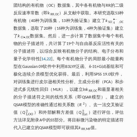
团结构的有机物（OC）数据集，其中各有机物与RR的二级
反应速率常数（即
k
）从文献中获取。本研究选取53种
RR,OC
∙
−
有机物（40种为训练集，13种为验证集）建立了
k
4
•
-
SO
,OC
4
数据集，选取了20种（16种为训练集，4种为验证集）建立
了
k
数据集。然后，进一步计算了数据集中每个有机
Cl•,OC
物的分子描述符，共计算了19个与自由基反应活性有关的
分子描述符，以综合反映有机物分子的结构、电子分布和
量子化学特性[
14
,
22
]。每个有机物分子的局部最小能量构
型在Gaussian 09软件中利用B3LYP泛函、6-31+G(d)基组和可
极化连续介质模型优化获得。最后，利用SPSS 19.0软件，
对训练集进行皮尔逊相关性分析、主成分分析（PCA）和步
进式多元线性回归（MLR），以建立ln
k
和最显著相关
RR,OC
的分子描述符之间的线性关系（即QSAR模型）。建立的
2
QSAR模型的准确性通过相关系数（
R
）、去一法交叉验证
2
2
值（
Q
）和外部解释方差值（
Q
）进行评估，评估
L
O
O
2
E
x
t
2
E
x
t
L
O
O
方法详见附录A中的S5部分。将目标微污染物的特定描述符
代入已建立的QSAR模型即可获得其
k
值。
RR,MP