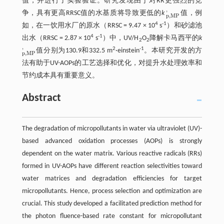
值，并进行了实验验证。研究发现由于对RR更强烈的竞
'
争，具有更高RRSC值的水基质将导致更低的
k
值，例
p
,
M
P
'
p
,
M
P
4
-1
如，在一饮用水厂的原水（RRSC = 9.47 × 10
s
）和砂滤池
4
-1
出水（RRSC = 2.87 × 10
s
）中，UV/H
O
降解卡马西平的
k
2
2
2
-1
'
值分别为130.9和332.5 m
·einstein
。本研究开发的方
p
,
M
P
'
p
,
M
P
法有助于UV-AOPs的工艺选择和优化，对提升水处理效率和
节约成本具有重要意义。
Abstract
The degradation of micropollutants in water via ultraviolet (UV)-
based advanced oxidation processes (AOPs) is strongly
dependent on the water matrix. Various reactive radicals (RRs)
formed in UV-AOPs have different reaction selectivities toward
water matrices and degradation efficiencies for target
micropollutants. Hence, process selection and optimization are
crucial. This study developed a facilitated prediction method for
the photon fluence-based rate constant for micropollutant