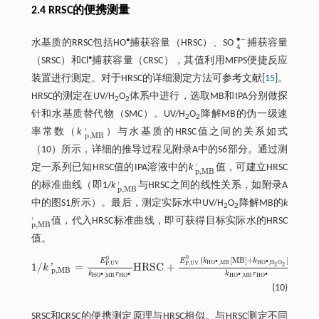
2.4 RRSC的便携测量
∙
−
•
水基质的RRSC包括HO
捕获容量（HRSC）、SO
捕获容量
4
•
-
4
•
（SRSC）和Cl
捕获容量（CRSC），其值利用MFPS便捷反应
装置进行测定。对于HRSC的详细测定方法可参考文献[
15
]。
HRSC的测定在UV/H
O
体系中进行，选取MB和IPA分别做探
2
2
针和水基质替代物（SMC）。UV/H
O
降解MB的伪一级速
2
2
'
率常数（
k
）与水基质的HRSC值之间的关系如
式
p
,
M
B
'
p
,
M
B
（10）
所示，详细的推导过程见附录A中的S6部分。通过测
'
定一系列已知HRSC值的IPA溶液中的
k
值，可建立HRSC
p
,
M
B
'
p
,
M
B
'
的标准曲线（即1/
k
与HRSC之间的线性关系，如附录A
p
,
M
B
'
p
,
M
B
中的图S1所示）。最后，测定实际水中UV/H
O
降解MB的
k
2
2
'
值，代入HRSC标准曲线，即可获得目标实际水的HRSC
p
,
M
B
'
p
,
M
B
值。
0
0
(
[
M
B
]
+
[
H
O
]
)
E
k
k
E
∙
∙
2
2
H
O
,
M
B
H
O
,
H
O
P
,
U
V
P
,
U
V
1
/
=
H
R
S
C
+
2
2
'
k
1
/
k
'
p
,
M
B
=
E
P
,
U
V
0
k
H
O
•
,
M
B
r
H
O
•
H
R
S
C
+
E
P
,
U
V
0
(
k
H
O
•
,
M
B
[
M
B
]
+
k
H
O
•
,
H
p
,
M
B
k
r
k
r
∙
∙
∙
∙
H
O
,
M
B
H
O
H
O
,
M
B
H
O
(10)
SRSC和CRSC的便携测定原理与HRSC相似。与HRSC测定不同