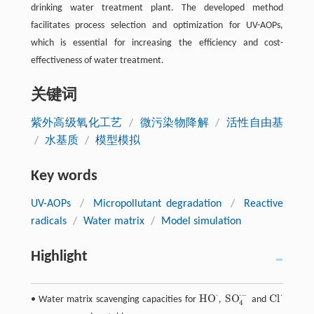
drinking water treatment plant. The developed method
facilitates process selection and optimization for UV-AOPs,
which is essential for increasing the efficiency and cost-
effectiveness of water treatment.
关键词
紫外高级氧化工艺
/
微污染物降解
/
活性自由基
/
水基质
/
模型模拟
Key words
UV-AOPs
/
Micropollutant degradation
/
Reactive
radicals
/
Water matrix
/
Model simulation
Highlight
⋅
⋅
−
⋅
H
O
S
O
C
l
• Water matrix scavenging capacities for
,
and
H
O
·
S
O
4
·
−
C
l
·
4