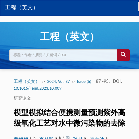
工程（英文）
工程（英文）
››
››
: 87 -95.
DOI:
工程（英文）
2024, Vol. 37
Issue (6)
10.1016/j.eng.2023.10.009
研究论文
模型模拟结合便携测量预测紫外高
级氧化工艺对水中微污染物的去除
a
,
b
a
,
b
,
*
a
a