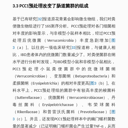
3.3 PCC1预处理改变了肠道菌群的组成
基于已有研究[
32
]报道原花青素会影响微生物组，我们对粪
便微生物组进行了16S测序分析。PCC1预处理对各门细菌相
对丰度的影响显示，与非模型小鼠样本相比，经过PCC1预
处理后疣微菌（Verrucomicrobia）丰度急剧增加[
图
3
（a）]。以往的一项临床研究[
33
]报道称，与健康人相
比，IBD患者体内的疣微菌门数量减少了。对粪便菌群在纲
水平进行分析时发现，与IBD模型小鼠和非模型小鼠相比，
PCC1预处理小鼠粪便菌群中的疣微球菌纲
（Verrucomicrobiae）、变形菌纲（Betaproteobacteria）和
柔膜菌纲（Erysipelotrichia）的相对丰度更高[
图3
（b）]。在
科水平上，PCC1预处理组的菌群中有较高丰度的梭菌科
（Sutterellaceae）、疣微菌科（Verrucomicrobiaceae）、丹
毒丝菌科（Erysipelotrichaceae）、韦荣球菌科
（Rikenllaceae）和普雷沃氏菌科（Prevotellaceae）[
图
3
（c）]。并且，还发现PCC1预处理样本中的幽门螺杆菌数
量的显著减少（已证明幽门螺杆菌会产生过量TNF‐α，从而