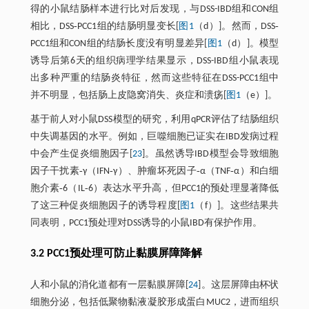
得的小鼠结肠样本进行比对后发现，与DSS-IBD组和CON组
相比，DSS‐PCC1组的结肠明显变长[
图1
（d）]。然而，DSS‐
PCC1组和CON组的结肠长度没有明显差异[
图1
（d）]。模型
诱导后第6天的组织病理学结果显示，DSS-IBD组小鼠表现
出多种严重的结肠炎特征，然而这些特征在DSS-PCC1组中
并不明显，包括肠上皮隐窝消失、炎症和溃疡[
图1
（e）]。
基于前人对小鼠DSS模型的研究，利用qPCR评估了结肠组织
中失调基因的水平。例如，巨噬细胞已证实在IBD发病过程
中会产生促炎细胞因子[
23
]。虽然诱导IBD模型会导致细胞
因子干扰素‐γ（IFN‐γ）、肿瘤坏死因子‐α（TNF‐α）和白细
胞介素‐6（IL‐6）表达水平升高，但PCC1的预处理显著降低
了这三种促炎细胞因子的诱导程度[
图1
（f）]。这些结果共
同表明，PCC1预处理对DSS诱导的小鼠IBD有保护作用。
3.2 PCC1预处理可防止黏膜屏障降解
人和小鼠的消化道都有一层黏膜屏障[
24
]。这层屏障由杯状
细胞分泌，包括低聚物黏液凝胶形成蛋白MUC2，进而组织