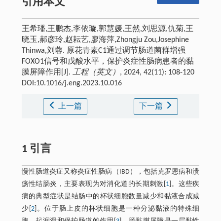
引用本文
王希璠,王鹏杰,李依璇,郭慧媛,王然,刘思源,仇菊,王
晓玉,郝彦玲,赵耘艺,廖海萍,Zhongju Zou,Josephine
Thinwa,刘蓉. 原花青素C1通过调节肠道菌群增强
FOXO1信号和戊酸水平，保护炎症性肠病患者的黏
膜屏障作用[J].
工程（英文）
, 2024, 42(11): 108-120
DOI:10.1016/j.eng.2023.10.016
上一篇
下一篇
1 引言
慢性肠道炎症又称炎症性肠病（IBD），包括克罗恩病和溃
疡性结肠炎，主要表现为对消化道的长期刺激[
1
]。这些疾
病的典型症状是结肠中的杯状细胞数量减少和黏液合成减
少[
2
]。位于肠上皮的杯状细胞是一种分泌黏液的特殊细