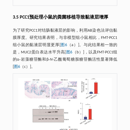
3.5 PCC1预处理小鼠的粪菌移植导致黏液层增厚
为了研究PCC1对结肠黏液层的影响，利用AB染色法评估黏
膜厚度。研究结果表明，与非模型组小鼠相比，FMT-PCC1
组小鼠的黏液层明显更厚[
图6
（a）]。与此结果相一致的
是，MUC2蛋白表达水平升高[
图6
（b）]，以及FMT-PCC1组
的α‐岩藻糖苷酶和β‐
N
-乙酰葡萄糖胺糖苷酶活性显著降低
[
图6
（c）]。