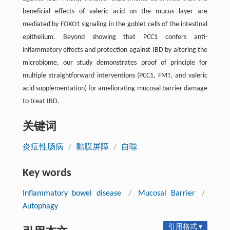
beneficial effects of valeric acid on the mucus layer are
mediated by FOXO1 signaling in the goblet cells of the intestinal
epithelium. Beyond showing that PCC1 confers anti-
inflammatory effects and protection against IBD by altering the
microbiome, our study demonstrates proof of principle for
multiple straightforward interventions (PCC1, FMT, and valeric
acid supplementation) for ameliorating mucosal barrier damage
to treat IBD.
关键词
炎症性肠病
/
黏膜屏障
/
自噬
Key words
Inflammatory bowel disease
/
Mucosal Barrier
/
Autophagy
引用格式 ▾