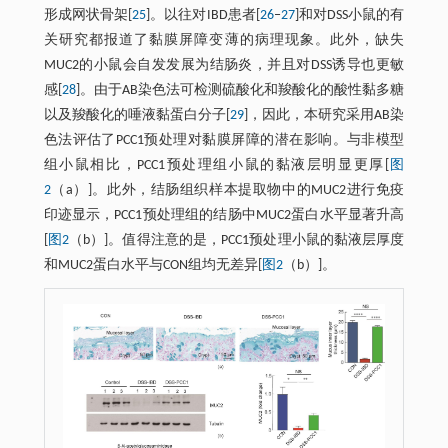
形成网状骨架[
25
]。以往对IBD患者[
26
‒
27
]和对DSS小鼠的有
关研究都报道了黏膜屏障变薄的病理现象。此外，缺失
MUC2的小鼠会自发发展为结肠炎，并且对DSS诱导也更敏
感[
28
]。由于AB染色法可检测硫酸化和羧酸化的酸性黏多糖
以及羧酸化的唾液黏蛋白分子[
29
]，因此，本研究采用AB染
色法评估了PCC1预处理对黏膜屏障的潜在影响。与非模型
组小鼠相比，PCC1预处理组小鼠的黏液层明显更厚[
图
2
（a）]。此外，结肠组织样本提取物中的MUC2进行免疫
印迹显示，PCC1预处理组的结肠中MUC2蛋白水平显著升高
[
图2
（b）]。值得注意的是，PCC1预处理小鼠的黏液层厚度
和MUC2蛋白水平与CON组均无差异[
图2
（b）]。