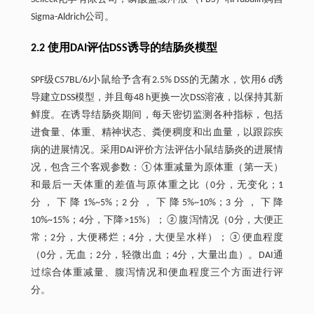
Sigma-Aldrich公司。
2.2 使用DAI评估DSS诱导的结肠炎模型
SPF级C57BL/6J小鼠给予含有2.5% DSS的无菌水，饮用6 d诱
导建立DSS模型，并且每48 h更换一次DSS溶液，以保持其新
鲜度。在诱导结肠炎期间，每天密切监测各种指标，包括
进食量、体重、精神状态、粪便稠度和出血量，以跟踪疾
病的进展情况。采用DAI评价方法评估小鼠结肠炎的进展情
况，包含三个客观参数：①体重减量为原体重（第一天）
和最后一天体重的差值与原体重之比（0分，无变化；1
分，下降1%~5%；2分，下降5%~10%；3分，下降
10%~15%；4分，下降>15%）；②腹泻情况（0分，大便正
常；2分，大便稀烂；4分，大便呈水样）；③便血程度
（0分，无血；2分，轻微出血；4分，大量出血）。DAI通
过综合体重减量、腹泻情况和便血程度三个方面进行评
分。