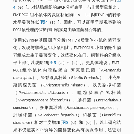
结果表明，FMT‐PCC1组小鼠的组织学评分明显下降[
图
4
（e）]。对结肠组织的qPCR分析表明，与非模型鼠相比，
FMT-PCC1组小鼠体内炎症标记物IL‐6、IL‐1β和TNF‐α的转录
水平显著降低[
图4
（f）]。因此，可以证明早期观察到的
PCC1预处理的保护作用确实是由肠道菌群介导的。
使用16S rRNA基因测序分析FMT 7 d后受体小鼠的菌群变
化，发现与非模型组小鼠相比，FMT-PCC1组小鼠的微生物
群组成发生了显著变化，这些变化在门、纲和科的分级水
平上都可以观察到[
图5
（a）~（c）]。更具体地说，FMT‐
PCC1组小鼠体内嗜黏蛋白-阿克曼氏菌（
Akermansia
maciniphila
）、经黏液真杆菌（
Blautia Producta
）、小克里
斯腾森氏菌 （
Christensenella minuta
）、狄氏副拟杆菌
（
Parabacteroides distasonis
）、噬糖厌氧产氢杆菌
（
Hydrogenoanaero blacterium
）、肠杆菌（
Enterorhabdus
caecimuris
）
、
多形粪球菌（
Faecalicoccus pleomorphus）、
肝螺杆菌（
Helicobacter hepaticus
）和梭菌（
Clostridium
aldenense
）相对丰度增加[
图5
（d）和（e）]。以上研究结
果不仅证实PCC1诱导的菌群变化具有抗炎作用，还证明