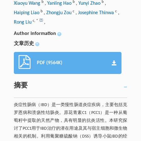
b
b
b
Xiaoyu Wang
,
Yanling Hao
,
Yunyi Zhao
,
b
c
c
Haiping Liao
,
Zhongju Zou
,
Josephine Thinwa
,
c
,
*
Rong Liu
,
Author information
+
文章历史
+
PDF (9564K)
摘要
炎症性肠病（IBD）是一类慢性肠道炎症疾病，主要包括克
罗恩病和溃疡性结肠炎。原花青素C1（PCC1）是一种从葡
萄籽中提取的天然产物，具有明显的抗炎活性。本研究探
讨了PCC1用于IBD治疗的潜在用途及其与宿主细胞和微生物
相关的机制。利用葡聚糖硫酸钠（DSS）诱导小鼠IBD的经