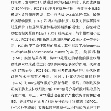
典模型，发现PCC1可以通过保护肠黏膜屏障，从而达到预
防IBD的作用。PCC1预处理具有抗炎作用，并改善小鼠IBD
模型的多种病理表型，其中包括减少体重减轻情况、降低
疾病活动指数（DAI）和增加结肠长度，以及对黏膜屏障有
明显保护（如屏障厚度和黏液溶解酶的活性）。自噬标记
物微管相关蛋白1轻链3（LC3）结果显示，与非模型组小鼠
相比，PCC1预处理组肠道上皮细胞中的LC3表达水平显著升
高。PCC1改变了粪便菌群的组成，其中提高了
Akkermansia
muciniphila
和
Christensenella minuta
的丰度。粪菌移植
（FMT）实验结果表明，将PCC1处理过的动物的微生物组
移植到PCC1未处理过的动物体内可提供保护作用。代谢谱
分析结果表明，PCC1预处理组和FMT组的菌群衍生代谢物
戊酸的水平都有所升高。同时，补充这种短链脂肪酸
（SCFA）对IBD也起到很好的防治作用。最后，抑制剂实验
证实了肠上皮杯状细胞中的FOXO1信号介导戊酸对黏液层的
有益作用。综上，PCC1通过改变菌群产生抗炎作用和防治
IBD。并且本研究证明了利用多种直接干预措施（如PCC1、
FMT和补充戊酸）改善黏膜屏障损伤以治疗IBD的原理可行