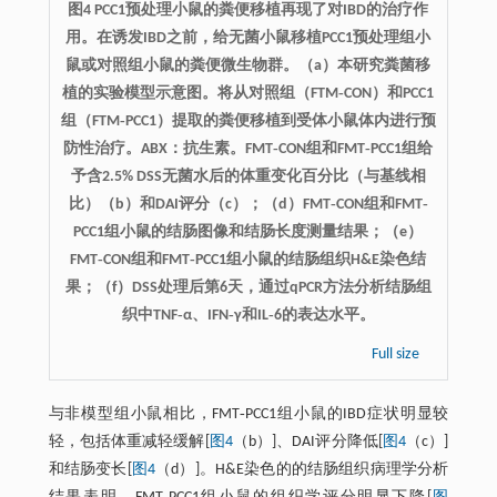
图4 PCC1预处理小鼠的粪便移植再现了对IBD的治疗作
用。在诱发IBD之前，给无菌小鼠移植PCC1预处理组小
鼠或对照组小鼠的粪便微生物群。（a）本研究粪菌移
植的实验模型示意图。将从对照组（FTM‐CON）和PCC1
组（FTM‐PCC1）提取的粪便移植到受体小鼠体内进行预
防性治疗。ABX：抗生素。FMT‐CON组和FMT‐PCC1组给
予含2.5% DSS无菌水后的体重变化百分比（与基线相
比）（b）和DAI评分（c）；（d）FMT‐CON组和FMT‐
PCC1组小鼠的结肠图像和结肠长度测量结果；（e）
FMT‐CON组和FMT‐PCC1组小鼠的结肠组织H&E染色结
果；（f）DSS处理后第6天，通过qPCR方法分析结肠组
织中TNF‐α、IFN‐γ和IL‐6的表达水平。
Full size
与非模型组小鼠相比，FMT‐PCC1组小鼠的IBD症状明显较
轻，包括体重减轻缓解[
图4
（b）]、DAI评分降低[
图4
（c）]
和结肠变长[
图4
（d）]。H&E染色的的结肠组织病理学分析