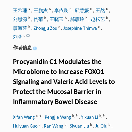
a
b
b
b
b
王希璠
,
王鹏杰
,
李依璇
,
郭慧媛
,
王然
,
b
b
b
b
b
刘思源
,
仇菊
,
王晓玉
,
郝彦玲
,
赵耘艺
,
b
c
c
廖海萍
,
Zhongju Zou
,
Josephine Thinwa
,
c
刘蓉
作者信息
+
Procyanidin C1 Modulates the
Microbiome to Increase FOXO1
Signaling and Valeric Acid Levels to
Protect the Mucosal Barrier in
Inflammatory Bowel Disease
a
,
#
b
,
#
b
,
#
Xifan Wang
,
Pengjie Wang
,
Yixuan Li
,
b
b
b
b
Huiyuan Guo
,
Ran Wang
,
Siyuan Liu
,
Ju Qiu
,