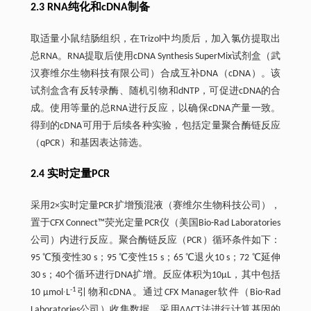
2.3 RNA纯化和cDNA制备
取适量小鼠结肠组织，在Trizol中均质后，加入氯仿提取出
总RNA。RNA提取后使用cDNA Synthesis SuperMix试剂盒（武
汉赛维尔生物科技有限公司）合成互补DNA（cDNA）。该
试剂盒含有反转录酶、随机引物和dNTP，可促进cDNA的合
成。使用等量的总RNA进行反应，以确保cDNA产量一致。
得到的cDNA可用于后续各种实验，包括定量聚合酶链反应
（qPCR）和基因表达筛选。
2.4 实时定量PCR
采用2×实时定量PCR扩增预混液（赛维尔生物科技公司），
置于CFX Connect™荧光定量PCR仪（美国Bio-Rad Laboratories
公司）内进行反应。聚合酶链反应（PCR）循环条件如下：
95 ℃预变性30 s；95 ℃变性15 s；65 ℃退火10 s；72 ℃延伸
30 s；40个循环进行DNA扩增。反应体积为10μL，其中包括
-1
10 μmol∙L
引物和cDNA。通过CFX Manager软件（Bio-Rad
Laboratories公司）收集数据。采用ΔΔCT法进行计算基因的