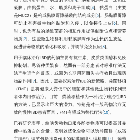
胞，起润滑和保护肠道的作用[
3
]。肠黏膜屏障是一层黏性
凝胶，由黏蛋白、水、脂质和离子组成[
4
]。黏蛋白（主要
是MUC2）是构成黏膜屏障基质的结构成分[
5
]。肠黏膜屏障
可防止有害微生物的黏附和入侵，以免损伤上皮[
6
]。同
时，也为有益的肠道菌群的相互作用提供黏附位点和营养
物质[
7
]。这些微生物群利用黏膜屏障作为生长的生态位，
促进营养物质的消化和吸收，并调节免疫反应[
8
]。
用于临床治疗IBD的药物主要有抗生素、皮质类固醇和免疫
抑制剂。尽管种类繁多，然而有一部分患者对标准疗法无
法产生适当的反应，或因为长期用药而失去疗效且出现药
物副作用[
9
]。因此，需要探索治疗IBD的新策略。粪菌移植
（FMT）是将健康人粪便中的细菌和其他微生物转移到患
者体内用作治疗。目前，粪菌移植作为一种治疗难治性IBD
的方法，已显示出巨大的潜力。特别是对一般药物治疗无
效的慢性IBD患者而言，FMT有望成为替代疗法[
10
]。
已有研究表明，给啮齿动物口服多酚类物质可以提高其粪
便中黏蛋白的含量，表明这些化合物可以诱导菌群（或宿
主组织）调节包括抗炎作用的黏膜屏障生理机能[
11
]。葡萄