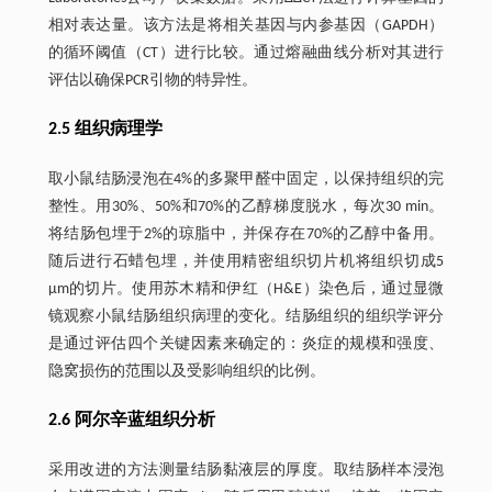
相对表达量。该方法是将相关基因与内参基因（GAPDH）
的循环阈值（CT）进行比较。通过熔融曲线分析对其进行
评估以确保PCR引物的特异性。
2.5 组织病理学
取小鼠结肠浸泡在4%的多聚甲醛中固定，以保持组织的完
整性。用30%、50%和70%的乙醇梯度脱水，每次30 min。
将结肠包埋于2%的琼脂中，并保存在70%的乙醇中备用。
随后进行石蜡包埋，并使用精密组织切片机将组织切成5
μm的切片。使用苏木精和伊红（H&E）染色后，通过显微
镜观察小鼠结肠组织病理的变化。结肠组织的组织学评分
是通过评估四个关键因素来确定的：炎症的规模和强度、
隐窝损伤的范围以及受影响组织的比例。
2.6 阿尔辛蓝组织分析
采用改进的方法测量结肠黏液层的厚度。取结肠样本浸泡