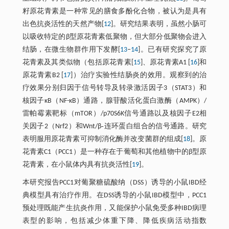
籽原花青素是一种常见的膳食多酚化合物，被认为是具有
出色抗炎活性的天然产物[
12
]。研究结果表明，虽然小肠可
以吸收特定的β型原花青素低聚物，但大部分低聚物会进入
结肠，在微生物群作用下发酵[
13
‒
14
]。已有研究探究了原
花青素及其类似物（包括原花青素[
15
]、原花青素A1 [
16
]和
原花青素B2 [
17
]）治疗实验性结肠炎的效用。观察到的治
疗效果分别归因于信号转导及转录激活因子3（STAT3）和
核因子κB（NF-κB）通路，腺苷酸活化蛋白激酶（AMPK）/
雷帕霉素靶标（mTOR）/p70S6K信号通路以及核因子E2相
关因子2（Nrf2）和Wnt/β‐连环蛋白组合的信号通路。研究
表明服用原花青素可抑制消化酶并改变菌群的组成[
18
]。原
花青素C1（PCC1）是一种存在于葡萄和其他植物中的β型原
花青素，在小鼠体内具有抗炎活性[
19
]。
本研究报告PCC1对葡聚糖硫酸纳（DSS）诱导的小鼠IBD经
典模型具有治疗作用。在DSS诱导的小鼠IBD模型中，PCC1
预处理既能产生抗炎作用，又能保护小鼠免受多种IBD病理
表型的影响，包括减少体重下降、降低疾病活动指数