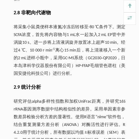
2.8 非靶向代谢物
将采集小鼠粪便样本液氮冷冻后转移至-80 ℃条件下。测定
SCFA浓度，首先将内容物与1 mL水一起加入2 mL EP管中并
涡旋10 s。进一步将上清液涡旋并放置冰上超声10 min。经
-1
过4 ℃、10 000 r∙min
离心15 min后，将上清液移入一个新
的2 mL进样小瓶中，采用GC-MS系统（GC2030‐QP2020，日
本岛津科学仪器股份有限公司）HP-FFAP毛细管色谱柱（美
国安捷伦科技公司）进行分析。
2.9 统计分析
研究评估alpha多样性指数和加权UniFrac距离，并研究16S
rRNA基因测序数据中结构相似性的差异。采用单因素非参
数差异检验分析方差的显著性。使用R语言“nlme”软件包，
结合重复测量方差分析（ANOVA）对酶活性进行评估。R
4.2.0用于统计分析，所有数据以均值 ±标准误差（SEM）表