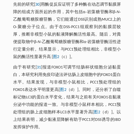
先前的研究[
30
]用酶促反应证明了多种酶在动态调节黏膜屏
障的组成方面所起的作用，其中包括α‐岩藻糖苷酶和β‐
N
‐
乙酰葡萄糖胺糖苷酶，它们能通过DSS识别成熟MUC2上的
O‐聚糖分子位点。由于在DSS‐PCC1组观察到的黏膜层较
厚，推断非模型小鼠的黏液降解酶活性最高。随后，对粪
便提取物中β‐
N
‐乙酰葡萄糖胺糖苷酶和α-岩藻糖苷酶活性进
行定量分析。结果显示，与PCC1预处理组相比，非模型小
鼠的酶活性显著升高 [
图2
（c）]。
由于有研究[
31
]报道FOXO1可调节结肠杯状细胞分泌黏蛋
白，本研究利用免疫印迹法评估肠上皮细胞中的FOXO1蛋白
水平。结果发现，与非模型小鼠相比，PCC1预处理组的
FOXO1表达水平明显更高[
图2
（d）]。同时，还分析了自噬
标记物LC3的蛋白水平变化，结果与之前有关FOXO1在黏液
分泌中功能的报道一致。与非模型小鼠样本相比，PCC1预
处理组的肠上皮细胞样本LC3水平显著升高[
图2
（d）]。以
上结果表明，减少黏液层降解有助于PCC1对DSS诱导的IBD
发挥保护作用。