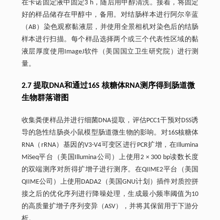
在卡诺固定液中固定3 h，随后用甲醇清洗。接着，将固定
好的样品储存在甲醇中，备用。对结肠样本进行阿尔辛蓝
（AB）染色观察黏液层，并使用全景相机对染色后的结肠
样本进行扫描。每个样品选择两个或三个代表性区域的黏
液层厚度使用ImageJ软件（美国国立卫生研究院）进行测
量。
2.7 提取DNA和通过16S 核糖体RNA测序得到肠道微
生物群落谱图
收集粪便样品并进行细菌DNA提取，评估PCC1干预对DSS诱
导的急性结肠炎小鼠模型肠道微生物的影响。对16S核糖体
RNA（rRNA）基因的V3-V4可变区进行PCR扩增，在Illumina
MiSeq平台（美国Illumina公司）上使用2 × 300 bp读数长度
的双端测序对所得扩增子进行测序。在QIIME2平台（美国
QIIME公司）上使用DADA2（美国GNU计划）插件对质控拼
接之后的优化序列进行降噪处理，生成最小频率阈值为10
的高质量扩增子序列变异（ASV），并将其保留用于下游分
析。