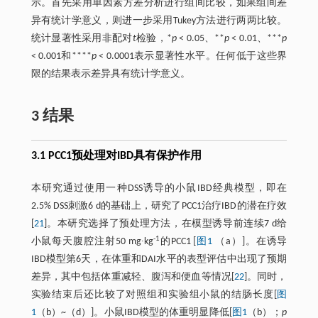
示。首先采用单因素方差分析进行组间比较，如果组间差
异有统计学意义，则进一步采用Tukey方法进行两两比较。
统计显著性采用非配对
t
检验，*
p
< 0.05、**
p
< 0.01、***
p
< 0.001和****
p
< 0.0001表示显著性水平。任何低于这些界
限的结果表示差异具有统计学意义。
3 结果
3.1 PCC1预处理对IBD具有保护作用
本研究通过使用一种DSS诱导的小鼠IBD经典模型，即在
2.5% DSS刺激6 d的基础上，研究了PCC1治疗IBD的潜在疗效
[
21
]。本研究选择了预处理方法，在模型诱导前连续7 d给
-1
小鼠每天腹腔注射50 mg∙kg
的PCC1 [
图1
（a）]。在诱导
IBD模型第6天，在体重和DAI水平的表型评估中出现了预期
差异，其中包括体重减轻、腹泻和便血等情况[
22
]。同时，
实验结束后还比较了对照组和实验组小鼠的结肠长度[
图
1
（b）~（d）]。小鼠IBD模型的体重明显降低[
图1
（b）；
p