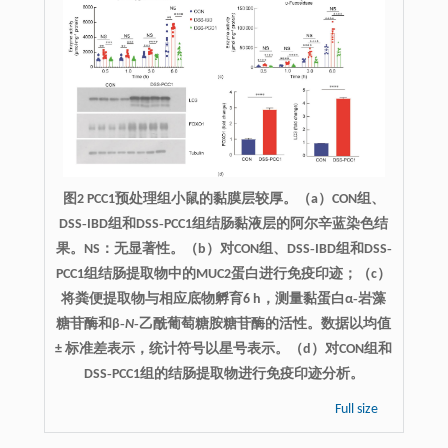
图2 PCC1预处理组小鼠的黏膜层较厚。（a）CON组、
DSS‐IBD组和DSS‐PCC1组结肠黏液层的阿尔辛蓝染色结
果。NS：无显著性。（b）对CON组、DSS‐IBD组和DSS‐
PCC1组结肠提取物中的MUC2蛋白进行免疫印迹；（c）
将粪便提取物与相应底物孵育6 h，测量黏蛋白α‐岩藻
糖苷酶和β‐
N
‐乙酰葡萄糖胺糖苷酶的活性。数据以均值
± 标准差表示，统计符号以星号表示。（d）对CON组和
DSS‐PCC1组的结肠提取物进行免疫印迹分析。
Full size