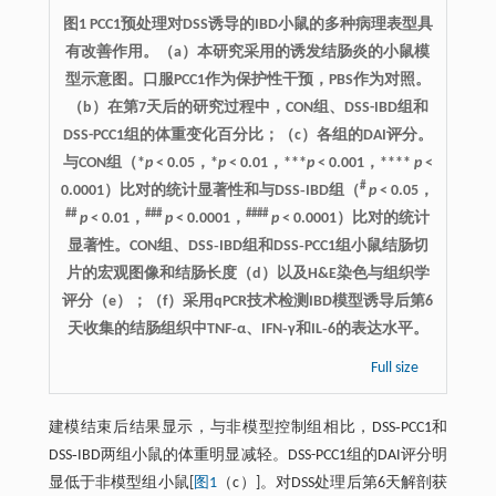
图1 PCC1预处理对DSS诱导的IBD小鼠的多种病理表型具
有改善作用。（a）本研究采用的诱发结肠炎的小鼠模
型示意图。口服PCC1作为保护性干预，PBS作为对照。
（b）在第7天后的研究过程中，CON组、DSS-IBD组和
DSS-PCC1组的体重变化百分比；（c）各组的DAI评分。
与CON组（*
p
< 0.05，*
p
< 0.01，***
p
< 0.001，****
p
<
#
0.0001）比对的统计显著性和与DSS‐IBD组（
p
< 0.05，
##
###
####
p
< 0.01，
p
< 0.0001，
p
< 0.0001）比对的统计
显著性。CON组、DSS‐IBD组和DSS‐PCC1组小鼠结肠切
片的宏观图像和结肠长度（d）以及H&E染色与组织学
评分（e）；（f）采用qPCR技术检测IBD模型诱导后第6
天收集的结肠组织中TNF‐α、IFN‐γ和IL‐6的表达水平。
Full size
建模结束后结果显示，与非模型控制组相比，DSS‐PCC1和
DSS‐IBD两组小鼠的体重明显减轻。DSS-PCC1组的DAI评分明
显低于非模型组小鼠[
图1
（c）]。对DSS处理后第6天解剖获