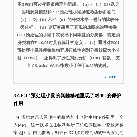
图3 PCC1可改变肠道菌群的组成。（a）~（c）DSS诱导
的结肠炎模型和PCC1预处理小鼠肠道微生物群在门
（a）、纲（b）和科（c）的分类水平上进行的比较分
类分析；（d）该研究采用了直观的热图来说明接受
PCC1预处理的小鼠中表现出不同丰度的分类群，确定的
分类群在
P
< 0.05时具有统计学意义；（e）通过对PCC1
预处理小鼠粪便微生物群进行线性判别分析效应大小分
析（LEfSe），还得出了线性判别分析（LDA）指数，突
出了Kruskal‐Wallis指数小于等于0.05的物种。
Full size
3.4 PCC1预处理小鼠的粪菌移植重现了对IBD的保护
作用
FMT指把健康人粪便中的细菌和其他微生物转移到另一个
人体内。这一技术在生物科学研究和临床医学中都越来越
常见[
35
]。由此推断，如果在PCC1预处理的动物中观察到的