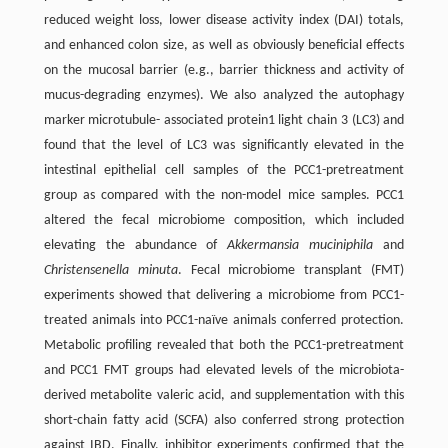
reduced weight loss, lower disease activity index (DAI) totals,
and enhanced colon size, as well as obviously beneficial effects
on the mucosal barrier (e.g., barrier thickness and activity of
mucus-degrading enzymes). We also analyzed the autophagy
marker microtubule- associated protein1 light chain 3 (LC3) and
found that the level of LC3 was significantly elevated in the
intestinal epithelial cell samples of the PCC1-pretreatment
group as compared with the non-model mice samples. PCC1
altered the fecal microbiome composition, which included
elevating the abundance of
Akkermansia muciniphila
and
Christensenella minuta
. Fecal microbiome transplant (FMT)
experiments showed that delivering a microbiome from PCC1-
treated animals into PCC1-naïve animals conferred protection.
Metabolic profiling revealed that both the PCC1-pretreatment
and PCC1 FMT groups had elevated levels of the microbiota-
derived metabolite valeric acid, and supplementation with this
short-chain fatty acid (SCFA) also conferred strong protection
against IBD. Finally, inhibitor experiments confirmed that the