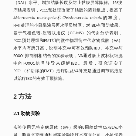
（DAI）水平、增加结肠长度及防止黏膜屏障降解。16S测
序结果表明，PCC1预处理改变了结肠的菌群组成，提高了
Akkermansia muciniphila
和
Christensenella minuta
的丰度。
FMT处理的小鼠黏液层再次明显增厚，对IBD有预防效果。
基于气相色谱‐质谱联用仪（GC‐MS）的代谢分析表明，
PCC1预处理组和FMT组的微生物群衍生代谢物戊酸（VA）
水平均有所升高，说明补充VA可有效预防IBD。补充VA与
FOXO1抑制剂相结合的实验表明，VA通过肠上皮杯状细胞
中的FOXO1信号转导来缓解IBD。最后，研究证实了
PCC1（和后续的FMT）治疗以及VA补充是通过调节黏液层
以治疗IBD的有效干预措施。
2 方法
2.1 动物实验
实验使用无特定病原体（SPF）级的8周龄雄性C57BL/6J小
鼠，购自北京维通利华实验动物技术有限公司。小鼠饲养