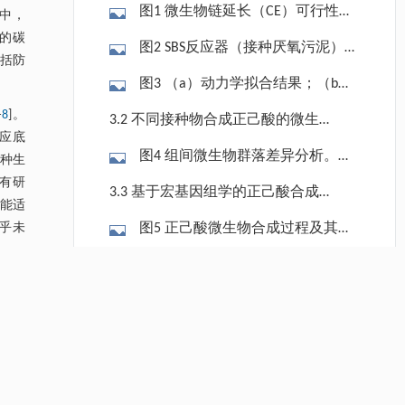
图1 微生物链延长（CE）可行性测
中，
试及使用不同土壤接种物并添加150
高的碳
图2 SBS反应器（接种厌氧污泥）
包括防
mmol∙L-1乙醇和50 mmol∙L-1乙酸的富
（a）、ES反应器（接种土壤）（b）
图3 （a）动力学拟合结果；（b）
集批次的结果。s1~s5代表使用不同
和EP反应器（接种窖泥）（c）中底
特异性、选择性和产率计算；（c）
来源土壤接种物的实验组。（a）
‒
8
]。
3.2 不同接种物合成正己酸的微生
物与产物的浓度；（d）不同研究中
调整前后的pH值变化；（d）ES、SBS
反应底
~（c）一家酿酒厂污水处理设施的样
物群落分析
正己酸产量的比较[12‒13,19,31‒
图4 组间微生物群落差异分析。
和EP三组之间的电子传递效率和电导
一种生
品；（d）~（f）靠近河流的土壤；
32,35,38‒41]（附录A中表S6）。
（a）三种不同接种物微生物群落的
已有研
率。
（g）医疗废水处理车间内的土壤；
3.3 基于宏基因组学的正己酸合成
才能适
PCoA分析（PC1：数据变化的主坐标
（h） 渗滤液处理厂的土壤；（i）果
途径差异分析
乎未
图5 正己酸微生物合成过程及其代
成分尽可能大；PC2：剩余变异中占
林中的土壤。
谢相关功能基因与酶。（a）功能基
比最大的主坐标成分）；（b）门水
图6 与RBO途径（a）和FAB途径
因相对丰度的热图；（b）基因丰度
液中观
平上的微生物群落；（c）属水平上
（b）关键功能相关的微生物。丰度
3.4 研究意义
值的比较；（c）三组中不同途径酶
E模式
微生物群落的差异比较。
基于RPKM（即每千碱基对每百万次
um
、
的总丰度。基因缩写的对应定义详见
4 结论
读取的命中率）计算，并以对数形式
，原生
附录A中表S10。
绘制。代表基因功能及其在代谢途径
生和其
参考文献
中参与的代码详见附录A中表S9、表
酵细