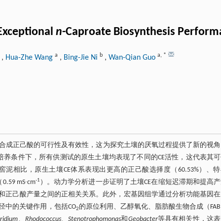
 Exceptional
n
-Caproate Biosynthesis Perfor
a
b
a
,
*
,
Hua-Zhe Wang
,
Bing-Jie Ni
,
Wan-Qian Guo
径合成正己酸的可行性及有效性，这为探究土壤的厌氧过程提供了新的视角
培养条件下，所有供测试的原生土壤均表现了不同的CE活性，这代表其
相比，原生土壤CE体系表现出更高的正己酸选择度（60.53%）、
-1
59 mS∙cm
）。动力学分析进一步证明了土壤CE在缩短迟滞期和提高
和正己酸产量之间的正相关关系。此外，宏基因组学通过分析功能基因在
径中的关键作用，包括CO
的原位利用、乙醇氧化、脂肪酸生物合成（FA
2
tridium
、
Rhodococcus
、
Stenotrophomonas
和
Geobacter
等具有相关性，这表