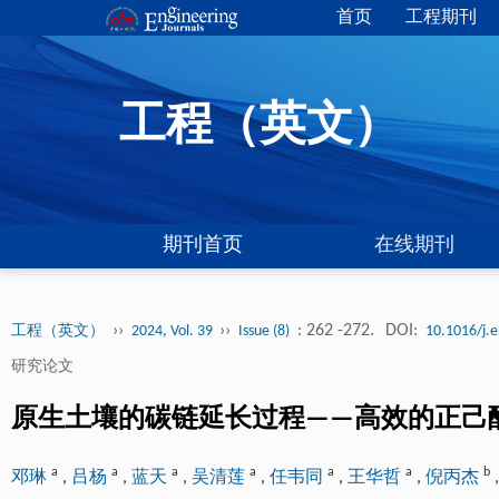
首页
工程期刊
工程（英文）
期刊首页
在线期刊
››
››
: 262 -272.
DOI:
工程（英文）
2024, Vol. 39
Issue (8)
10.1016/j.
研究论文
原生土壤的碳链延长过程——高效的正己
a
a
a
a
a
a
b
邓琳
,
吕杨
,
蓝天
,
吴清莲
,
任韦同
,
王华哲
,
倪丙杰