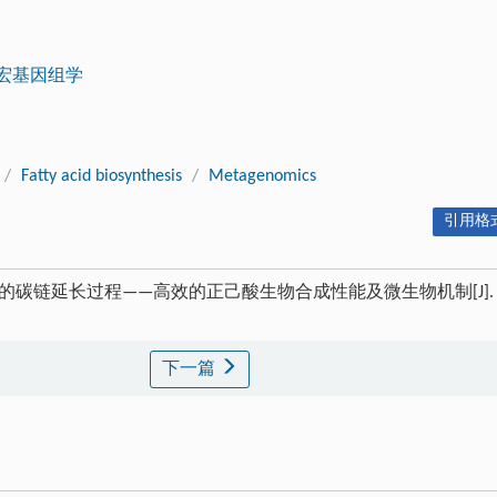
宏基因组学
/
Fatty acid biosynthesis
/
Metagenomics
引用格式
土壤的碳链延长过程——高效的正己酸生物合成性能及微生物机制[J]
下一篇