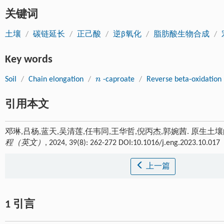
关键词
土壤
/
碳链延长
/
正己酸
/
逆β氧化
/
脂肪酸生物合成
/
Key words
n
Soil
/
Chain elongation
/
-caproate
/
Reverse beta-oxidation
n
引用本文
邓琳,吕杨,蓝天,吴清莲,任韦同,王华哲,倪丙杰,郭婉茜. 原生
程（英文）
, 2024, 39(8): 262-272 DOI:10.1016/j.eng.2023.10.017
上一篇
1 引言