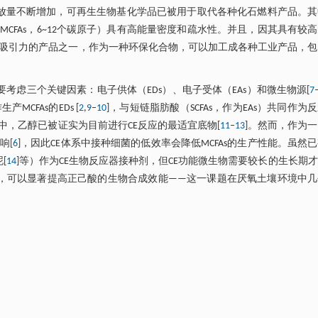
放量不断增加，可再生生物基化学品已被用于取代各种化石燃料产品。其
CFAs，6~12个碳原子）具有高能量密度和疏水性。并且，因其具有较
最具吸引力的产品之一，作为一种环保化合物，可以加工成各种工业产品，
考虑三个关键因素：电子供体（EDs）、电子受体（EAs）和微生物源[
7
FAs的EDs [
2
,
9
‒
10
]，与短链脂肪酸（SCFAs，作为EAs）共同作为
，乙醇已被证实为目前进行CE反应的最适宜底物[
11
‒
13
]。然而，作为
响[
6
]，因此CE体系中接种细菌的低效率会降低MCFAs的生产性能。虽然
[
14
]等）作为CE生物反应器接种剂，但CE功能微生物需要较长的生长期
），可以显著提高正己酸的生物合成效能——这一课题在厌氧土壤环境中几
年，Béchamp 就在装有乙醇和土壤微生物（取自干燥的河床）的混合溶
河道底泥的浸湿的土壤样本中分离得到
Clostridium kluyveri
（
C. kluyveri
，一种C
-1
l∙L
的正己酸[
17
‒
18
]。此外，现有研究表明，
Clostridium
、
Eubacteri
够合成MCFAs [
7
,
19
‒
20
]。由于此类功能微生物也存在于自然土壤中
微观环境培养和添加CE基质的富集试验证明了CE在不同土壤类型中的发
源的可能性。此外，也有相关研究表明在某些厌氧土壤中主要存在产酸发