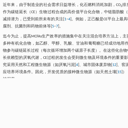
近年来，由于制造业的社会需求日益增长，化石燃料消耗加剧，CO
排
2
作为碳链延长（CE）生物过程合成的高价值平台化合物，中链脂肪酸（M
减排潜力，已受到前所未有的关注[
1
‒
4
]。例如，正己酸是CE平台上
腐剂、抗菌剂和药物前体等[
5
‒
7
]。
迄今为止，提高MCFAs生产效率的措施集中在关注混合培养方法上，主要
多种有机化合物，如乙醇、甲醇、乳酸、甘油和葡萄糖已经成功地用作生产MC
物参与碳链延长过程（每次循环增加两个碳原子长度）。在这些化合物中
长依赖型的厌氧代谢，CE过程的发生会受到微生物及环境条件的重要影
究采用天然和工程微生物源（如厌氧污泥[
4
]、城市固体废弃物[
12
]、窖泥
应培养环境条件。因此，开发优质的接种微生物源（如天然土壤[
15
]
被探索。
事实上，微生物CE和土壤之间的联系可以追溯到一个多世纪以前。1868
察到了高浓度的正己酸生成现象[
16
]。20世纪40年代，研究人员从
微生物）并进行培养，在提供乙醇和乙酸的条件获得了产量为11.6 mmo
Pseudomonas
、
Azotobacter
和
Rhodospirillum
等特定微生物在以乙醇为底物时能
土壤体系有望成为MCFAs生产的潜在接种微生物源。最近已有研究通过
微生物生态学[
15
]，这也表明了利用天然土壤作为优质接种微生物资