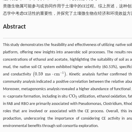
类微生物属可能参与或协同作用于土壤中的CE过程。综上所述，这种
态学中考虑CE活性的重要性，并探究了土壤微生物在经济和环境效益方
Abstract
This study demonstrates the feasibility and effectiveness of utilizing native so
platform, offering new insights into anaerobic soil processes. The results rev
concentrations of ethanol and acetate, highlighting the suitability of soil as 
mud, the native soil CE system exhibited higher selectivity (60.53%), specific
−
1
0.59
m
s
⋅
c
m
(
)
and conductivity
. Kinetic analysis further confirmed t
0.59
m
s
⋅
c
m
-
1
community analysis indicated a positive correlation between the relative a
Moreover, metagenomics analysis revealed a higher abundance of functional gen
C
O
n
-caproate formation, including in situ
utilization, ethanol oxidation, f
n
C
O
2
2
in FAB and RBO are primarily associated with Pseudomonas, Clostridium, Rh
roles that are involved or associated with the CE process. Overall, this in
production, underscoring the importance of considering CE activity in ana
environmental benefits through soil consortia exploration.