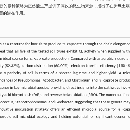
创新的接种策略为正己酸生产提供了高效的微生物来源，指出了在厌氧土壤
面的潜在作用。
ils as a resource for inocula to produce
n
-caproate through the chain elongation
n
eal that all five of the tested soil types exhibit CE activity when supplied with
an ideal source for
n
-caproate production. Compared with anaerobic sludge an
n
(
165.0
ity (82.32%), carbon distribution (60.00%), electron transfer efficiency
165.00
he superiority of soil in terms of a shorter lag time and higher yield. A micr
bundances of Pseudomonas, Azotobacter, and Clostridium and
n
-caproate produc
n
es in key microbial species, providing direct insights into the pathways involv
atty acid biosynthesis (FAB), and reverse beta-oxidation (RBO). The numerous func
odococcus, Stenotrophomonas, and Geobacter, suggesting that these genera may
novative inoculation strategy offers an efficient microbial source for
n
-cap
n
erobic soil microbial ecology and holding potential for significant economi