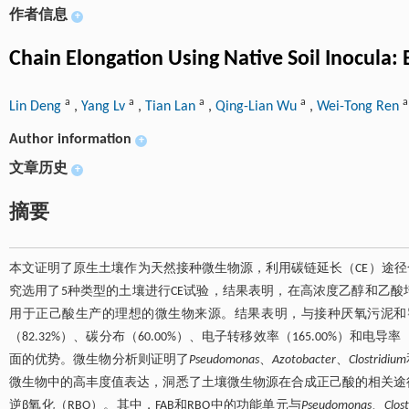
作者信息
+
Chain Elongation Using Native Soil Inocula:
a
a
a
a
a
Lin Deng
,
Yang Lv
,
Tian Lan
,
Qing-Lian Wu
,
Wei-Tong Ren
Author information
+
文章历史
+
摘要
本文证明了原生土壤作为天然接种微生物源，利用碳链延长（CE）途
究选用了5种类型的土壤进行CE试验，结果表明，在高浓度乙醇和乙酸
用于正己酸生产的理想的微生物来源。结果表明，与接种厌氧污泥和窖泥
（82.32%）、碳分布（60.00%）、电子转移效率（165.00%）和电导率（0.
面的优势。微生物分析则证明了
Pseudomonas
、
Azotobacter
、
Clostridium
微生物中的高丰度值表达，洞悉了土壤微生物源在合成正己酸的相关途
逆β氧化（RBO）。其中，FAB和RBO中的功能单元与
Pseudomonas
、
Clos