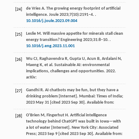
de Vries
A
. The growing energy footprint of artificial
[24]
intelligence.
Joule
2023
;
7
(10):2191‒4. .
10.1016/j.joule.2023.09.004
Leslie
M
. Will massive appetite for minerals stall clean
[25]
energy transition?
Engineering
2023
;
31
:8‒10. .
10.1016/j.eng.2023.11.001
Wu
CJ
,
Raghavendra
R
,
Gupta
U
,
Acun
B
,
Ardalani
N
,
[26]
Maeng
K
, et al. Sustainable AI: environmental
implications, challenges and opportunities.
2022
.
arXiv:
Gandhi
R
. AI chatbots may be fun, but they have a
[27]
drinking problem [Internet].
Mumbai: Times of India
;
2023
May 31 [cited 2023 Sep 30]. Available from:
O’Brien
M
,
Fingerhut
H
. Artificial intelligence
[28]
technology behind ChatGPT was built in Iowa—with
a lot of water [Internet].
New York City: Associated
Press
;
2023
Sep 9 [cited 2023 Sep 30]. Available from: