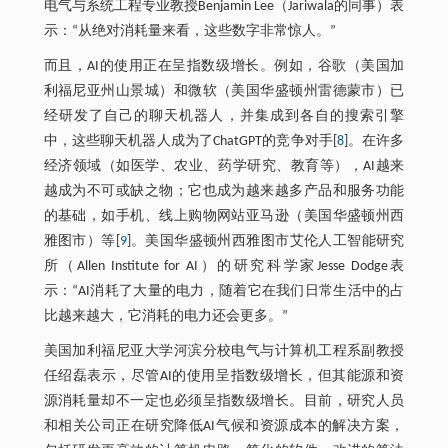
电气与系统工程专业教授Benjamin Lee（Jariwala的同事）表
示：“从绝对消耗量来看，这些数字非常惊人。”
而且，AI的使用正在呈指数级增长。例如，谷歌（美国加
利福尼亚州山景城）和微软（美国华盛顿州雷德蒙市）已
经研发了自己的聊天机器人，并集成到各自的搜索引擎
中，这些聊天机器人成为了ChatGPT的竞争对手[
8
]。在许多
经济领域（如医学、农业、药学研究、教育等），AI越来
越成为不可或缺之物；它也成为越来越多产品和服务功能
的基础，如手机、线上购物网站亚马逊（美国华盛顿州西
雅图市）等[
9
]。美国华盛顿州西雅图市艾伦人工智能研究
所（Allen Institute for AI）的研究科学家Jesse Dodge表
示：“AI消耗了大量的电力，随着它在我们日常生活中的占
比越来越大，它消耗的电力还会更多。”
美国加利福尼亚大学河滨分校电气与计算机工程系副教授
任绍磊表示，尽管AI的使用呈指数级增长，但其能源和资
源消耗量却不一定也必须呈指数级增长。目前，研究人员
和相关公司正在研究降低AI气候和资源成本的解决方案，