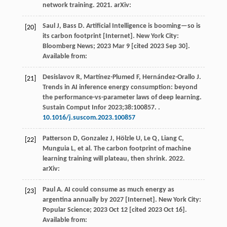
network training.
2021
. arXiv:
Saul
J
,
Bass
D
. Artificial Intelligence is booming—so is
[20]
its carbon footprint [Internet].
New York City:
Bloomberg News
;
2023
Mar 9 [cited 2023 Sep 30].
Available from:
Desislavov
R
,
Martínez-Plumed
F
,
Hernández-Orallo
J
.
[21]
Trends in AI inference energy consumption: beyond
the performance-vs-parameter laws of deep learning.
Sustain Comput Infor
2023
;
38
:100857. .
10.1016/j.suscom.2023.100857
Patterson
D
,
Gonzalez
J
,
Hölzle
U
,
Le
Q
,
Liang
C
,
[22]
Munguia
L
, et al. The carbon footprint of machine
learning training will plateau, then shrink.
2022
.
arXiv:
Paul
A
. AI could consume as much energy as
[23]
argentina annually by 2027 [Internet].
New York City:
Popular Science
;
2023
Oct 12 [cited 2023 Oct 16].
Available from: