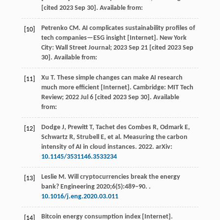
[cited 2023 Sep 30]. Available from:
Petrenko
CM
. AI complicates sustainability profiles of
[10]
tech companies—ESG insight [Internet].
New York
City: Wall Street Journal
;
2023
Sep 21 [cited 2023 Sep
30]. Available from:
Xu
T
. These simple changes can make AI research
[11]
much more efficient [Internet]. Cambridge: MIT Tech
Review;
2022
Jul
6 [cited 2023 Sep 30]
. Available
from:
Dodge
J
,
Prewitt
T
,
Tachet des Combes
R
,
Odmark
E
,
[12]
Schwartz
R
,
Strubell
E
, et al. Measuring the carbon
intensity of AI in cloud instances.
2022
. arXiv:
10.1145/3531146.3533234
Leslie
M
. Will cryptocurrencies break the energy
[13]
bank?
Engineering
2020
;
6
(5):489‒90. .
10.1016/j.eng.2020.03.011
Bitcoin energy consumption index [Internet].
[14]