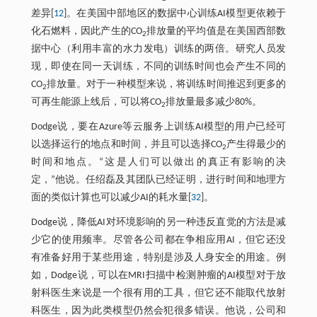
差异[
12
]。在美国中部地区的数据中心训练AI模型更依赖于
化石燃料，因此产生的CO
排放量的平均值是在美国西部数
2
据中心（利用丰富的水力发电）训练的两倍。研究人员发
现，即使在同一天训练，不同的训练时间也会产生不同的
CO
排放量。对于一种模型来说，将训练时间推迟到更多的
2
可再生能源上线后，可以将CO
排放量最多减少80%。
2
Dodge说，要在Azure等云服务上训练AI模型的用户已经可
以选择运行的地点和时间，并且可以选择CO
产生得最少的
2
时间和地点。“这是人们可以做出的真正有影响的决
定，”他说。任绍磊及其团队已经证明，进行时间和地理方
面的类似计算也可以减少AI的耗水量[
32
]。
Dodge说，降低AI对环境影响的另一种违反直觉的方法是减
少它的使用频率。尽管各公司都在争相应用AI，但它还没
有准备好用于某些用途，特别是涉及人身安全的用途。例
如，Dodge说，可以在MRI扫描中检测肿瘤的AI模型对于放
射科医生来说是一个很有用的工具，但它还不能取代放射
科医生，因为此类模型仍然会犯很多错误。他说，公司和