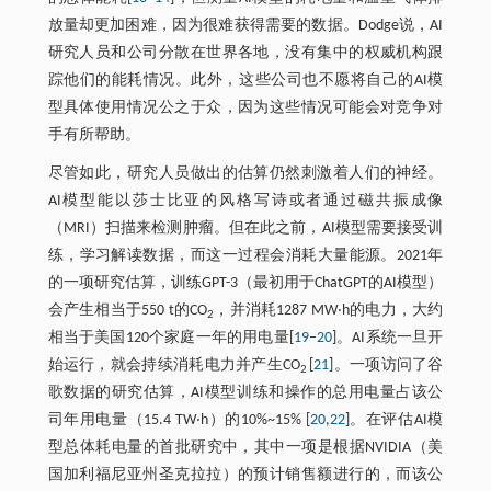
放量却更加困难，因为很难获得需要的数据。Dodge说，AI
研究人员和公司分散在世界各地，没有集中的权威机构跟
踪他们的能耗情况。此外，这些公司也不愿将自己的AI模
型具体使用情况公之于众，因为这些情况可能会对竞争对
手有所帮助。
尽管如此，研究人员做出的估算仍然刺激着人们的神经。
AI模型能以莎士比亚的风格写诗或者通过磁共振成像
（MRI）扫描来检测肿瘤。但在此之前，AI模型需要接受训
练，学习解读数据，而这一过程会消耗大量能源。2021年
的一项研究估算，训练GPT-3（最初用于ChatGPT的AI模型）
会产生相当于550 t的CO
，并消耗1287 MW‧h的电力，大约
2
相当于美国120个家庭一年的用电量[
19
‒
20
]。AI系统一旦开
始运行，就会持续消耗电力并产生CO
[
21
]。一项访问了谷
2
歌数据的研究估算，AI模型训练和操作的总用电量占该公
司年用电量（15.4 TW‧h）的10%~15% [
20
,
22
]。在评估AI模
型总体耗电量的首批研究中，其中一项是根据NVIDIA（美
国加利福尼亚州圣克拉拉）的预计销售额进行的，而该公