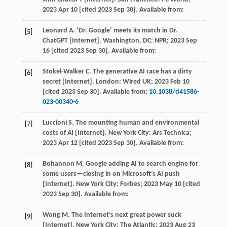
2023
Apr 10 [cited 2023 Sep 30]. Available from:
Leonard
A
. ‘Dr. Google’ meets its match in Dr.
[5]
ChatGPT [Internet]. Washington,
DC: NPR
;
2023
Sep
16 [cited 2023 Sep 30]. Available from:
Stokel-Walker
C
. The generative AI race has a dirty
[6]
secret [Internet].
London: Wired UK
;
2023
Feb 10
[cited 2023 Sep 30]. Available from:
10.1038/d41586-
023-00340-6
Luccioni
S
. The mounting human and environmental
[7]
costs of AI [Internet].
New York City: Ars Technica
;
2023
Apr 12 [cited 2023 Sep 30]. Available from:
Bohannon
M
. Google adding AI to search engine for
[8]
some users—closing in on Microsoft’s AI push
[Internet].
New York City: Forbes
;
2023
May 10 [cited
2023 Sep 30]. Available from:
Wong
M
. The Internet’s next great power suck
[9]
[Internet].
New York City: The Atlantic
;
2023
Aug 23