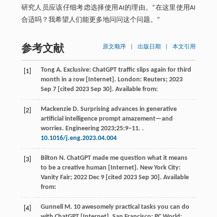
研究人员应该仔细考虑选择使用AI的理由。“在这里使用AI
合适吗？我希望人们能更多地问问这个问题。”
参考文献
原文顺序
|
出版日期
|
本文引用
Tong
A
. Exclusive: ChatGPT traffic slips again for third
[1]
month in a row [Internet].
London: Reuters
;
2023
Sep 7 [cited 2023 Sep 30]. Available from:
Mackenzie
D
. Surprising advances in generative
[2]
artificial intelligence prompt amazement—and
worries.
Engineering
2023
;
25
:9‒11. .
10.1016/j.eng.2023.04.004
Bilton
N
. ChatGPT made me question what it means
[3]
to be a creative human [Internet].
New York City:
Vanity Fair
;
2022
Dec 9 [cited 2023 Sep 30]. Available
from:
Gunnell
M
. 10 awesomely practical tasks you can do
[4]
with ChatGPT [Internet].
San Francisco: PC World
;