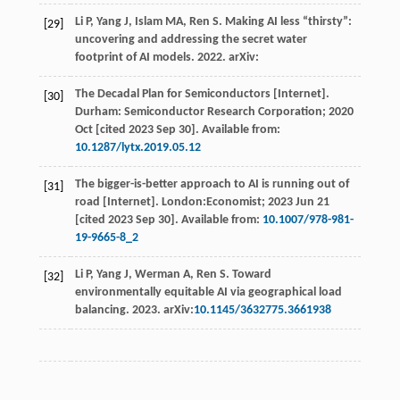
Li
P
,
Yang
J
,
Islam
MA
,
Ren
S
. Making AI less “thirsty”:
[29]
uncovering and addressing the secret water
footprint of AI models.
2022
. arXiv:
The Decadal Plan for Semiconductors [Internet].
[30]
Durham: Semiconductor Research Corporation
;
2020
Oct [cited 2023 Sep 30]. Available from:
10.1287/lytx.2019.05.12
The bigger-is-better approach to AI is running out of
[31]
road [Internet].
London:Economist
;
2023
Jun 21
[cited 2023 Sep 30]. Available from:
10.1007/978-981-
19-9665-8_2
Li
P
,
Yang
J
,
Werman
A
,
Ren
S
. Toward
[32]
environmentally equitable AI via geographical load
balancing.
2023
. arXiv:
10.1145/3632775.3661938