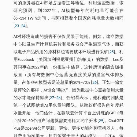
司的服务器在AI市场占据着主导地位。利用这些数据，该
研究预测，到2027年，AI模型每年的耗电量可能会在
85~134 TW‧h之间，与阿根廷整个国家的耗电量大致相同
[
23
‒
24
]。
AI对环境造成的损害不仅仅局限于能耗。例如，建立数据
中心以及生产计算机芯片和服务器会产生温室气体，而获
取电子产品所用的原材料也需要破坏环境进行采矿[
25
]。利
用Facebook（美国加利福尼亚州门洛帕克）的数据，Lee及
其同事在2022年的一份报告中估算，这种所谓的隐含碳排
放量（所有与数据中心运营无直接关系的温室气体排放
量）占某些AI模型碳足迹总量的30%~70% [
26
]。正如一篇文
章评论的那样，AI也会“喝水”，因为数据中心需要使用大量
的水才能保持凉爽[
27
‒
28
]。任绍磊表示，他和他的团队是
第一个试图估算AI用水量的团队。从微软所报告的年度耗
水量开始，他们估计，在微软云计算平台上训练的GPT-3每
回答20~50个用户问题就需要消耗大约半升水[
29
]。ChatGPT
Plus是OpenAI公司更新、更快、更多功能的聊天机器人，每
月费用为20美元，目前依赖于更大的AI模型——GPT-4，这