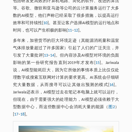
包括研发更高效的计算机电路、简化的软件、改进的算法
等。谷歌、微软和亚马逊等公司的云计算服务运行了大多
数的AI模型，他们声称已经采取了很多措施，以提高运行
效率和可持续性[
10
]。甚至让客户选择AI模型的运行地点和
时间，也可以产生积极的影响[
11
‒
12
]。
多年来，加密货币的巨大环境足迹（其能源消耗量和温室
气体排放量超过了许多国家）引起了人们的广泛关注，并
引发了大量批评[
13
‒
14
]。但内容涉及AI模型对环境的负面
影响的第一份研究报告直到2019年才发布[
15
]。Jariwala
说，AI模型能耗巨大，因为它所做的事情本质上比仅仅处
理数字或搜索互联网对计算的要求更高。AI系统会仔细研
究大量数据，从而搜寻可以让其做出预测的模式[
16
]。
Jariwala还表示，AI模型过去在笔记本电脑上就可以运行，
但现在，由于需要强大的处理能力，AI模型必须依赖于大
型数据中心，而这些数据中心会消耗大量的能源（
图2
）
[
17
‒
18
]。