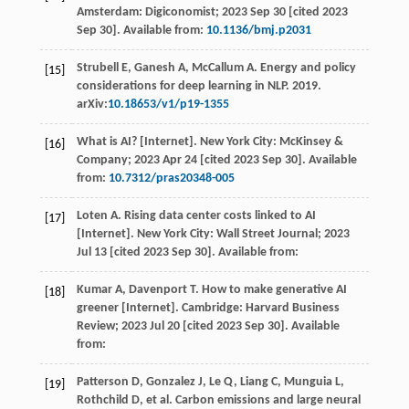
Amsterdam: Digiconomist;
2023
Sep
30 [cited 2023
Sep 30]
. Available from:
10.1136/bmj.p2031
Strubell
E
,
Ganesh
A
,
McCallum
A
. Energy and policy
[15]
considerations for deep learning in NLP.
2019
.
arXiv:
10.18653/v1/p19-1355
What is AI? [Internet].
New York City: McKinsey &
[16]
Company
;
2023
Apr 24 [cited 2023 Sep 30]. Available
from:
10.7312/pras20348-005
Loten
A
. Rising data center costs linked to AI
[17]
[Internet].
New York City: Wall Street Journal
;
2023
Jul 13 [cited 2023 Sep 30]. Available from:
Kumar
A
,
Davenport
T
. How to make generative AI
[18]
greener [Internet]. Cambridge: Harvard Business
Review;
2023
Jul
20 [cited 2023 Sep 30]
. Available
from:
Patterson
D
,
Gonzalez
J
,
Le
Q
,
Liang
C
,
Munguia
L
,
[19]
Rothchild
D
, et al. Carbon emissions and large neural