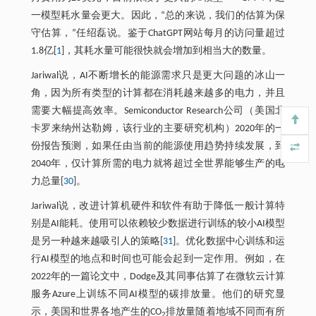
一模型耗水量会更大。因此，“总的来说，我们的估算为保
守估算，”任绍磊说。鉴于ChatGPT网站每月的访问量超过
1.8亿[
1
]，其耗水量可能很快就会增加到相当大的数量。
Jariwal说，AI不断增长的能源需求只是更大问题的冰山一
角，因为所有类型的计算都在消耗越来越多的电力，并且
需要大幅提高效率。Semiconductor Research公司（美国北
卡罗来纳州达勒姆，该行业的主要研究机构）2020年的一
份报告预测，如果任由当前的能源使用趋势持续发展，到
2040年，仅计算所需的电力就将超过全世界能够生产的电
力总量[
30
]。
Jariwal说，改进计算机硬件和软件有助于降低一般计算特
别是AI能耗。使用可以依赖较少数据进行训练的较小AI模型
是另一种越来越吸引人的策略[
31
]。优化数据中心训练和运
行AI模型的地点和时间也可能会起到一定作用。例如，在
2022年的一篇论文中，Dodge及其同事估算了在微软云计算
服务Azure上训练不同AI模型的碳排放量。他们的研究显
示，美国和世界各地产生的CO
排放量随着地域不同而有所
2