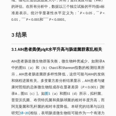
域、绒毛长度以及隐窝大小，并用于蛋白免疫印迹（WB）
的评估。在所有分析中，数据以三个独立试验的平均值±标
*
**
准差表示。统计学显著性水平定义为：
P
< 0.05，
P
<
***
****
0.01，
P
< 0.001和
P
< 0.0001。
3 结果
3.1 AIH患者粪便pIgR水平升高与肠道菌群紊乱相关
AIH患者肠道微生物群落失衡，微生物种类减少。如附录A
中的图S1（a）和（b）Chao1和Shannon指数的检测结果所
示，AIH患者肠道菌群多样性降低，这些可能与AIH的发病
和病程进展有关。多变量方差分析结果显示，AIH患者与健
康对照组的总体微生物组成存在显著差异（
P
< 0.001）[附
录A，图S1（c）]。如
图1
（a）和图S1（d）所示，拟杆菌、
普雷沃氏菌、布劳特氏菌和粪肠球菌的相对丰度升高，而
阿克曼菌和乳杆菌的相对丰度降低。本研究的结果与以往
研究[
18
‒
20
]相似，表明肠道微生物组可能作为一个有潜力