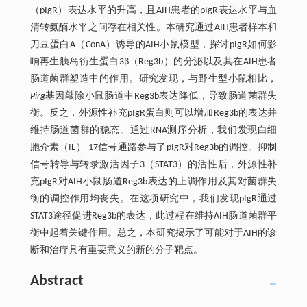
（pIgR）表达水平的升高，且AIH患者的pIgR表达水平与血
清转氨酶水平之间存在相关性。本研究通过AIH患者样本和
刀豆蛋白A（ConA）诱导的AIH小鼠模型，探讨pIgR如何影
响再生胰岛衍生蛋白3β（Reg3b）的分泌以及其在AIH患者
肠道菌群塑造中的作用。研究发现，与野生型小鼠相比，
Pirg
基因敲除小鼠肠道中Reg3b表达降低，导致肠道菌群失
衡。反之，外源性补充pIgR蛋白则可以增加Reg3b的表达并
维持肠道菌群的稳态。通过RNA测序分析，我们发现白细
胞介素（IL）-17信号通路参与了pIgR对Reg3b的调控。抑制
信号转导与转录激活因子3（STAT3）的活性后，外源性补
充pIgR对AIH小鼠肠道Reg3b表达的上调作用及其对菌群失
衡的调控作用均丧失。在这项研究中，我们发现pIgR通过
STAT3途径促进Reg3b的表达，此过程在维持AIH肠道菌群平
衡中起着关键作用。总之，本研究揭示了可能对于AIH的诊
断和治疗具有重要意义的新的分子靶点。
Abstract