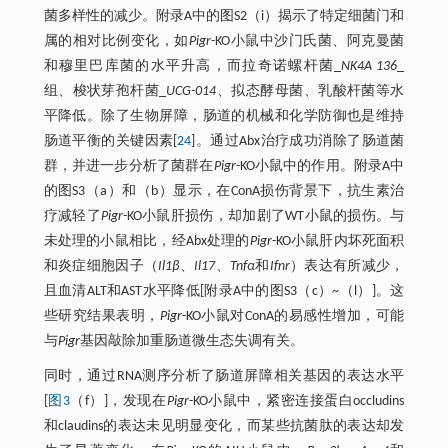
菌多样性的减少。附录A中的图S2（i）揭示了特定细菌门和
属的相对比例变化，如
Pigr
-KO小鼠中沙门氏菌、阿克曼菌
和穆里巴库菌的水平升高，而拉奇诺螺杆菌_
NK4A 136
_
组、梭状芽孢杆菌_
UCG-014
、拟态酵母菌、乳酸杆菌等水
平降低。除了生物屏障，肠道的机械和化学防御也是维持
肠道平衡的关键因素[
24
]。通过Abx治疗成功消除了肠道菌
群，并进一步分析了菌群在
Pigr
-KO小鼠中的作用。附录A中
的图S3（a）和（b）显示，在ConA损伤背景下，抗生素治
疗减轻了
Pigr
-KO小鼠肝损伤，却加剧了WT小鼠的损伤。与
未处理的小鼠相比，经Abx处理的
Pigr
-KO小鼠肝内坏死面积
和炎症细胞因子（
Il1β
、
Il17
、
Tnfα
和
Ifnr
）表达有所减少，
且血清ALT和AST水平降低[附录A中的图S3（c）~（l）]。这
些研究结果表明，
Pigr
-KO小鼠对ConA的易感性增加，可能
与
Pigr
基因敲除加重肠道微生态失调有关。
同时，通过RNA测序分析了肠道屏障相关基因的表达水平
[
图3
（f）]，发现在
Pigr
-KO小鼠中，紧密连接蛋白occludins
和claudins的表达未见明显变化，而某些抗菌肽的表达却发