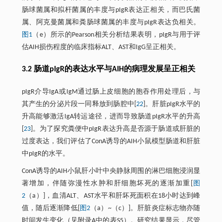
肠球菌属和拟杆菌属的丰度与pIgR表达正相关，而巴氏菌
属、阿克曼菌属和粪肠球菌属的丰度与pIgR表达负相关。
图1
（e）所示的Pearson相关分析结果表明，pIgR与用于评
估AIH损伤程度的临床指标ALT、AST和IgG呈正相关。
3.2 肠道pIgR的表达水平与AIH的病理发展呈正相关
pIgR介导IgA或IgM通过肠上皮细胞的胞吞作用处理后，与
其产生的分泌片段一同释放到肠腔中[
22
]。肝脏pIgR水平的
升高能够激活IgA转运途径，进而导致肠道pIgR水平的升高
[
23
]。为了探究粪便中pIgR表达升高是否源于肠道或肝脏的
过度表达，我们评估了ConA诱导的AIH小鼠模型肠道和肝脏
中pIgR的水平。
ConA诱导的AIH小鼠肝小叶中央静脉周围的淋巴细胞浸润显
著增加，伴随弥漫性水肿和肝细胞坏死的逐渐加重[
图
2
（a）]，血清ALT、AST水平和肝坏死面积在18小时达到峰
值，随后逐渐降低[
图2
（a）~（c）]。肝脏炎症标志物亦随
时间发生变化（见附录A中的表S5）。研究结果显示，尽管