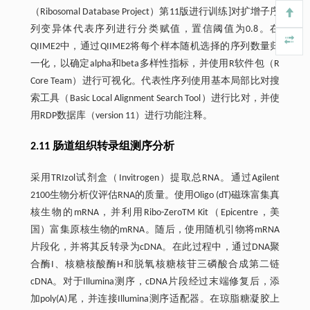
（Ribosomal Database Project）第11版进行训练]对扩增子序
列变异体代表序列进行分类赋值，置信阈值为0.8。在
QIIME2中，通过QIIME2将每个样本随机选择的序列数量归
一化，以确定alpha和beta多样性指标，并使用R软件包（R
Core Team）进行可视化。代表性序列使用基本局部比对搜
索工具（Basic Local Alignment Search Tool）进行比对，并使
用RDP数据库（version 11）进行功能注释。
2.11 肠道组织转录组测序分析
采用TRIzol试剂盒（Invitrogen）提取总RNA。通过Agilent
2100生物分析仪评估RNA的质量。使用Oligo (dT)磁珠富集真
核生物的mRNA，并利用Ribo-ZeroTM Kit（Epicentre，美
国）富集原核生物的mRNA。随后，使用随机引物将mRNA
片段化，并将其反转录为cDNA。在此过程中，通过DNA聚
合酶I、核糖核酸酶H和脱氧核糖核苷三磷酸合成第二链
cDNA。对于Illumina测序，cDNA片段经过末端修复后，添
加poly(A)尾，并连接Illumina测序适配器。在琼脂糖凝胶上