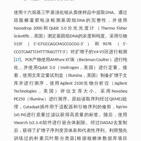
使用十六烷基三甲基溴化铵从粪便样品中提取DNA。通过
琼脂糖凝胶电泳检测基因组DNA的完整性，并使用
Nanodrop 2000和Qubit 3.0分光光度计（Thermo Fisher
Scientific，美国）测定基因组DNA的浓度和纯度。采用引物
515F（5'-GTGCCAGCMGCCGCGG-3'）和907R（5'-
CCGTCAATTCMTTTRAGTTT-3'）对扩增子的V4-V5区进行检测
[
17
]。PCR产物使用AMPure XT珠（Beckman Coulter）进行纯
化，并使用Qubit 3.0（Invitrogen，美国）进行定量。接
着，使用文库定量试剂盒（Illumina，美国）制备扩增子文
库并进行测序，使用Agilent 2100生物分析仪（Agilent
Technologies，美国）评估文库大小。采用NovaSeq
PE250（Illumina）进行测序。原始读取序列经过QIIME2处
理，Cutadapt插件用于适配器和引物序列的修剪，fqtrim
(v0.94)进行质量过滤以获得高质量的标签。随后，使用
Vsearch (v2.3.4)软件进行嵌合体剔除。经过DADA2去复制
后，获得了扩增子序列变异体表和代表性序列。利用预先
训练过的朴素贝叶斯分类器[根据核糖体数据库项目