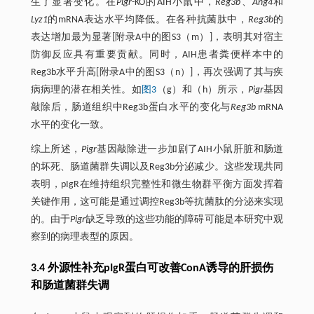
生了显著变化。在
Pigr
-KO的AIH小鼠中，
Reg3b
、
Ang4
和
Lyz1
的mRNA表达水平均降低。在各种抗菌肽中，
Reg3b
的
表达增加最为显著[附录A中的图S3（m）]，表明其对宿主
防御反应具有重要贡献。同时，AIH患者粪便样本中的
Reg3b水平升高[附录A中的图S3（n）]，再次强调了其与疾
病病理的潜在相关性。如
图3
（g）和（h）所示，
Pigr
基因
敲除后，肠道组织中Reg3b蛋白水平的变化与
Reg3b
mRNA
水平的变化一致。
综上所述，
Pigr
基因敲除进一步加剧了AIH小鼠肝脏和肠道
的坏死、肠道菌群失调以及Reg3b分泌减少。这些发现共同
表明，pIgR在维持组织完整性和微生物群平衡方面发挥着
关键作用，这可能是通过调控Reg3b等抗菌肽的分泌来实现
的。由于
Pigr
缺乏导致的这些功能的障碍可能是本研究中观
察到的病理表型的原因。
3.4 外源性补充pIgR蛋白可改善ConA诱导的肝损伤
和肠道菌群失调