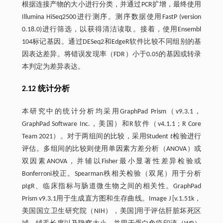
根据连接产物的大小进行分类，并通过PCR扩增，最终使用
Illumina HiSeq2500进行测序。测序数据使用FastP (version
0.18.0)进行筛选，以获得清洁读取。接着，使用Ensembl
104标记基因。通过DESeq2和EdgeR软件比较不同组别的基
因表达差异。将错误发现率（FDR）小于0.05的基因或转录
本判定为差异表达。
2.12 统计分析
本研究中的统计分析均采用GraphPad Prism（v9.3.1，
GraphPad Software Inc.，美国）和R软件（v4.1.1；R Core
Team 2021）。对于两组间的比较，采用Student
t
检验进行
评估。多组间的比较则使用单因素方差分析（ANOVA）或
双因素ANOVA，并辅以Fisher最小显著性差异检验或
Bonferroni校正。Spearman秩相关检验（双尾）用于分析
pIgR、临床指标与肠道微生物之间的相关性。GraphPad
Prism v9.3.1用于生成直方图和生存曲线。Image J [v.1.51k，
美国国立卫生研究院（NIH），美国]用于评估肝脏坏死区