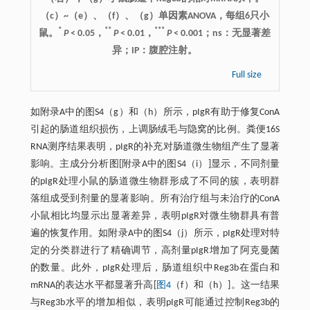
（c）~（e）、（f）、（g）单因素ANOVA，每组6只小
*
**
***
鼠。
P
< 0.05，
P
< 0.01，
P
< 0.001；ns：无显著差
异；IP：腹腔注射。
Full size
如附录A中的图S4（g）和（h）所示，pIgR有助于修复ConA
引起的肠道组织损伤，上调肠绒毛与隐窝的比例。粪便16S
RNA测序结果表明，pIgR的补充对肠道微生物组产生了显著
影响。主成分分析图[附录A中的图S4（i）]显示，不同剂量
的pIgR处理小鼠的肠道微生物群形成了不同的簇，表明群
落组成受到剂量的显著影响。所有治疗组与未治疗的ConA
小鼠相比均显示出显著差异，表明pIgR对微生物群具有普
遍的恢复作用。如附录A中的图S4（j）所示，pIgR处理对特
定的分类群进行了精确调节，高剂量pIgR增加了阿克曼菌
的数量。此外，pIgR处理后，肠道组织中Reg3b在蛋白和
mRNA的表达水平都显著升高[
图4
（f）和（h）]。这一结果
与Reg3b水平的增加相似，表明pIgR可能通过控制Reg3b的