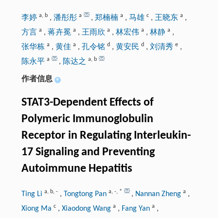
a
,
b
a
a
c
a
李婷
,
潘彤彤
,
郑楠楠
,
马雄
,
王晓东
,
a
a
a
a
a
方言
,
蒋卉冕
,
王雨欣
,
林宏伟
,
林静
,
a
a
d
d
e
张华栋
,
黄佳
,
孔令铭
,
黄安民
,
刘清秀
,
a
a
,
b
陈永平
,
陈达之
作者信息
+
STAT3-Dependent Effects of
Polymeric Immunoglobulin
Receptor in Regulating Interleukin-
17 Signaling and Preventing
Autoimmune Hepatitis
a
,
b
,
-
a
,
-
,
*
a
Ting Li
,
Tongtong Pan
,
Nannan Zheng
,
c
a
a
Xiong Ma
,
Xiaodong Wang
,
Fang Yan
,