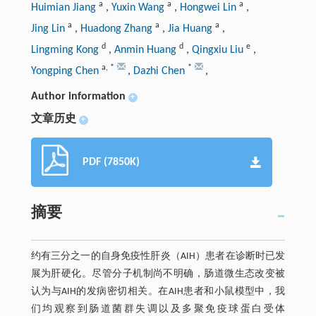
a
a
a
Huimian Jiang
,
Yuxin Wang
,
Hongwei Lin
,
a
a
a
Jing Lin
,
Huadong Zhang
,
Jia Huang
,
d
d
e
Lingming Kong
,
Anmin Huang
,
Qingxiu Liu
,
a
,
*
*
Yongping Chen
,
Dazhi Chen
,
Author information
+
文章历史
+
PDF (7850K)
摘要
约有三分之一的自身免疫性肝炎（AIH）患者在诊断时已发
展为肝硬化。尽管分子机制尚不明确，肠道微生态改变被
认为与AIH的发病密切相关。在AIH患者和小鼠模型中，我
们均观察到肠道菌群失调以及多聚免疫球蛋白受体