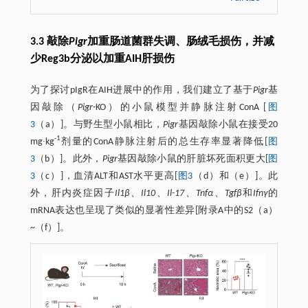
3.3 敲除
Pigr
加重肠道菌群失调、肠绒毛损伤，并减
少Reg3b分泌以加重AIH肝损伤
为了探讨pIgR在AIH进展中的作用，我们建立了基于
Pigr
基
因敲除（
Pigr
-KO）的小鼠模型并静脉注射ConA [
图
3
（a）]。与野生型小鼠相比，
Pigr
基因敲除小鼠在接受20
-1
mg∙kg
剂量的ConA静脉注射后的总生存率显著降低[
图
3
（b）]。此外，
Pigr
基因敲除小鼠的肝脏坏死面积更大[
图
3
（c）]，血清ALT和AST水平更高[
图3
（d）和（e）]。此
外，肝内炎症因子
Il1β
、
Il10
、
Il-17
、
Tnfα
、
Tgfβ
和
Ifnγ
的
mRNA表达也呈现了类似的显著性差异[附录A中的S2（a）
~（f）]。