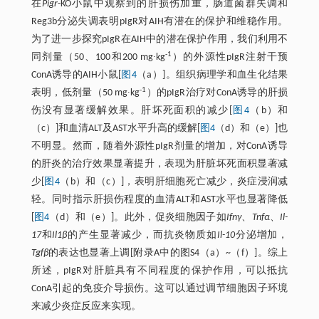
在
Pigr
-KO小鼠中观察到的肝损伤加重，肠道菌群失调和
Reg3b分泌失调表明pIgR对AIH有潜在的保护和维稳作用。
为了进一步探究pIgR在AIH中的潜在保护作用，我们利用不
-1
同剂量（50、100和200 mg∙kg
）的外源性pIgR注射干预
ConA诱导的AIH小鼠[
图4
（a）]。组织病理学和血生化结果
-1
表明，低剂量（50 mg∙kg
）的pIgR治疗对ConA诱导的肝损
伤没有显著缓解效果。肝坏死面积的减少[
图4
（b）和
（c）]和血清ALT及AST水平升高的缓解[
图4
（d）和（e）]也
不明显。然而，随着外源性pIgR剂量的增加，对ConA诱导
的肝炎的治疗效果显著提升，表现为肝脏坏死面积显著减
少[
图4
（b）和（c）]，表明肝细胞死亡减少，炎症浸润减
轻。同时指示肝损伤程度的血清ALT和AST水平也显著降低
[
图4
（d）和（e）]。此外，促炎细胞因子如
Ifnγ
、
Tnfα
、
Il-
17
和
Il1β
的产生显著减少，而抗炎物质如
Il-10
分泌增加，
Tgfβ
的表达也显著上调[附录A中的图S4（a）~（f）]。综上
所述，pIgR对肝脏具有不同程度的保护作用，可以抵抗
ConA引起的免疫介导损伤。这可以通过调节细胞因子环境
来减少炎症反应来实现。