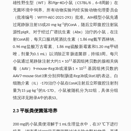
雄性野生型（WT）和
Pigr
-KO小鼠（C57BL/6，6~8周龄）在
无菌环境中饲养。所有动物实验均经实验动物伦理委员会
（批准编号：WYYY-AEC-2021-293）批准。AIH模型小鼠先通
-1
过尾静脉注射15或20 mg∙kg
的ConA，随后立即腹腔注射鼠
源性pIgR。对于经过广谱抗生素（Abx）治疗的小鼠，在注
射ConA前，每天口服鸡尾酒抗生素（1.86 mg氨苄西林钠、
0.96 mg盐酸万古霉素、1.86 mg硫酸新霉素和1.20 mg甲硝
唑，剂量为0.1 mL）以消除正常肠道菌群，持续3周。每只
11
小鼠通过尾静脉注射大约1 × 10
基因组拷贝数的腺相关病
11
毒（AAV）9-mouse
-Reg3b
或灌肠1 × 10
基因组拷贝数的
AAV7-mouse
-Stat3
来分别抑制肠道
Reg3b
或
Stat3
的表达。白
细胞介素（IL）-17D治疗小鼠在ConA注射后立即腹腔注射剂
-1
量为15 μg∙kg
的IL-17D。小鼠被随机分为32组，具体分组
情况详见附录A中的表S3。
2.3 平板粪便菌落培养
200 mg的小鼠粪便溶解于1 mL生理盐水中，在37 ℃下进行