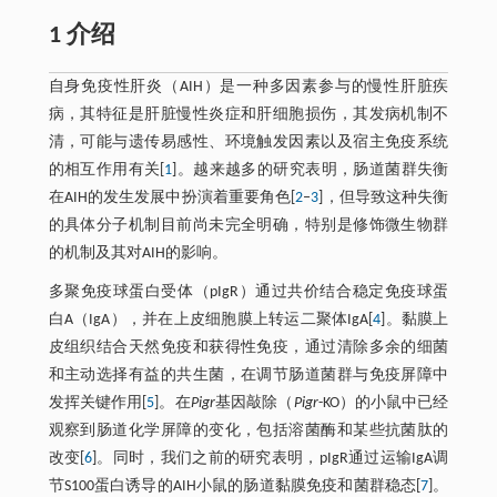
1 介绍
自身免疫性肝炎（AIH）是一种多因素参与的慢性肝脏疾
病，其特征是肝脏慢性炎症和肝细胞损伤，其发病机制不
清，可能与遗传易感性、环境触发因素以及宿主免疫系统
的相互作用有关[
1
]。越来越多的研究表明，肠道菌群失衡
在AIH的发生发展中扮演着重要角色[
2
‒
3
]，但导致这种失衡
的具体分子机制目前尚未完全明确，特别是修饰微生物群
的机制及其对AIH的影响。
多聚免疫球蛋白受体（pIgR）通过共价结合稳定免疫球蛋
白A（IgA），并在上皮细胞膜上转运二聚体IgA[
4
]。黏膜上
皮组织结合天然免疫和获得性免疫，通过清除多余的细菌
和主动选择有益的共生菌，在调节肠道菌群与免疫屏障中
发挥关键作用[
5
]。在
Pigr
基因敲除（
Pigr
-KO）的小鼠中已经
观察到肠道化学屏障的变化，包括溶菌酶和某些抗菌肽的
改变[
6
]。同时，我们之前的研究表明，pIgR通过运输IgA调
节S100蛋白诱导的AIH小鼠的肠道黏膜免疫和菌群稳态[
7
]。