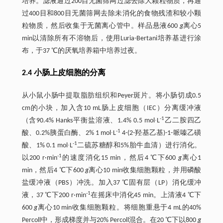
培养。滤液通过200目无菌筛网过滤去除大颗粒物质，再通
过400目和800目无菌筛网去除未消化的食物残渣和较小颗
粒物质，然后收集于无菌离心管中。样品悬液600
g
离心5
min以清除所有不溶物后，使用Luria-Bertani培养基进行涂
布，于37 ℃的厌氧培养箱中培养过夜。
2.4 小肠上皮细胞的分离
从小鼠小肠中提取脂肪组织和Peyer斑片。将小肠切成0.5
cm的小块，加入含10 mL肠上皮细胞（IEC）分离缓冲液
-1
（含90.4% Hanks平衡盐溶液、1.4% 0.5 mol∙L
乙二胺四乙
-1
酸、0.2%胰蛋白酶、2% 1 mol∙L
4-(2-羟基乙基)-1-哌嗪乙磺
-1
酸、1% 0.1 mol∙L
二硫苏糖醇和5%胎牛血清）进行消化。
-1
以200 r·min
的速度消化15 min，然后4 ℃下600
g
离心1
min，然后4 ℃下600
g
离心10 min收集细胞颗粒，并用磷酸
盐缓冲液（PBS）冲洗。加入37 ℃固有层（LP）消化缓冲
-1
液，37 ℃下200 r·min
在摇床中消化45 min。上清液4 ℃下
600
g
离心10 min收集细胞颗粒。将细胞重悬于4 mL的40%
Percoll中，形成梯度并与20% Percoll混合。在20 ℃下以800
g