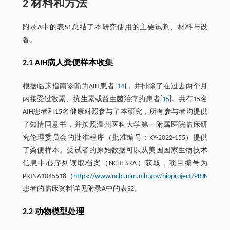
2 材料和方法
附录A中的表S1总结了本研究使用的主要试剂、材料与设
备。
2.1 AIH病人粪便样本收集
根据临床指南诊断为AIH患者[
14
]，并排除了在过去两个月
内接受过激素、抗生素或益生菌治疗的患者[
15
]。共有15名
AIH患者和15名健康对照参与了本研究，所有参与者均提供
了知情同意书，并按照温州医科大学第一附属医院临床研
究伦理委员会的批准程序（批准编号：KY-2022-155）提供
了粪便样本。受试者的原始数据可以从美国国家生物技术
信息中心序列读取档案（NCBI SRA）获取，项目编号为
PRJNA1045518（
https://www.ncbi.nlm.nih.gov/bioproject/PRJNA1045
患者的临床资料详见附录A中的表S2。
2.2 动物模型处理