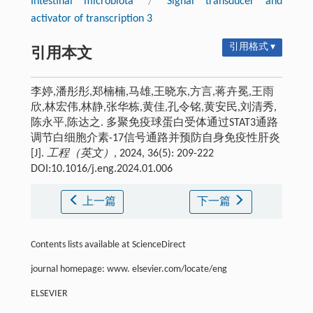
Intestinal microbiota
/
Signal transducer and
activator of transcription 3
引用格式 ▾
引用本文
李婷,潘彤彤,郑楠楠,马雄,王晓东,方言,蒋卉冕,王雨
欣,林宏伟,林静,张华栋,黄佳,孔令铭,黄安民,刘清秀,
陈永平,陈达之. 多聚免疫球蛋白受体通过STAT3通路
调节白细胞介素-17信号通路并预防自身免疫性肝炎
[J].
工程（英文）
, 2024, 36(5): 209-222
DOI:10.1016/j.eng.2024.01.006
上一篇
下一篇
Contents lists available at ScienceDirect
journal homepage: www. elsevier.com/locate/eng
ELSEVIER