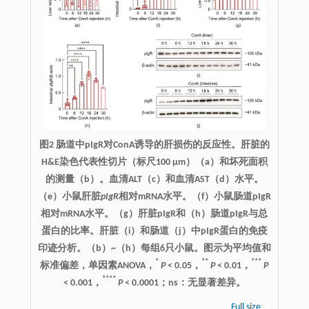
图2 肠道中pIgR对ConA诱导的肝损伤的反应性。肝脏的
H&E染色代表性切片（标尺100 μm）（a）和坏死面积
的测量（b）。血清ALT（c）和血清AST（d）水平。
（e）小鼠肝脏
pIgR
相对mRNA水平。（f）小鼠肠道pIgR
相对mRNA水平。（g）肝脏pIgR和（h）肠道pIgR与总
蛋白的比率。肝脏（i）和肠道（j）中pIgR蛋白的免疫
印迹分析。（b）~（h）每组6只小鼠。图示为平均值和
*
**
***
标准偏差，单因素ANOVA，
P
< 0.05，
P
< 0.01，
P
****
< 0.001，
P
< 0.0001；ns：无显著差异。
Full size