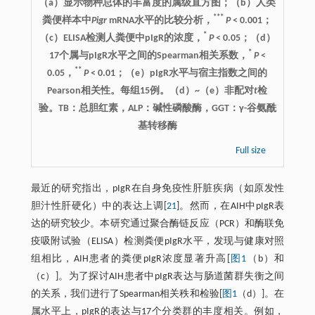
（a）显示物种总体的丰富度的属级直方图；（b）人类
***
粪便样本中
Pigr
mRNA水平的比较分析，
P
< 0.001；
*
（c）ELISA检测人粪便中pIgR的浓度，
P
< 0.05；（d）
*
17个属与pIgR水平之间的Spearman相关系数，
P
<
**
0.05，
P
< 0.01；（e）pIgR水平与宿主指数之间的
Pearson相关性。每组15例。（d）~（e）非配对
t
检
验。TB：总胆红素，ALP：碱性磷酸酶，GGT：γ-谷氨酰
基转移酶
Full size
最近的研究指出，pIgR在自身免疫性肝脏疾病（如原发性
胆汁性肝硬化）中的表达上调[
21
]。然而，在AIH中pIgR表
达的研究较少。本研究通过聚合酶链反应（PCR）和酶联免
疫吸附试验（ELISA）检测粪便pIgR水平，发现与健康对照
组相比，AIH患者的粪便pIgR浓度显著升高[
图1
（b）和
（c）]。为了探讨AIH患者中pIgR表达与肠道菌群失衡之间
的关系，我们进行了Spearman相关秩和检验[
图1
（d）]。在
属水平上，pIgR的表达与17个分类群的丰度相关。例如，