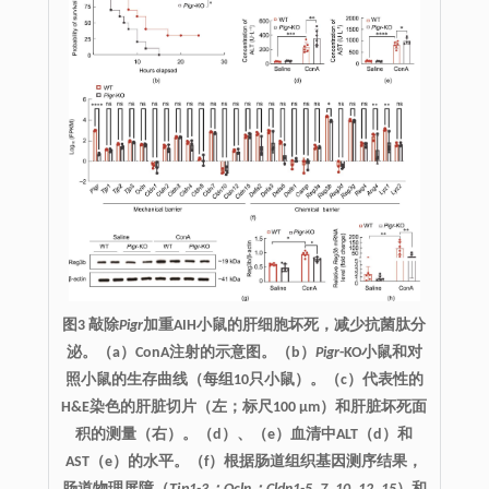
图3 敲除
Pigr
加重AIH小鼠的肝细胞坏死，减少抗菌肽分
泌。（a）ConA注射的示意图。（b）
Pigr
-KO小鼠和对
照小鼠的生存曲线（每组10只小鼠）。（c）代表性的
H&E染色的肝脏切片（左；标尺100 μm）和肝脏坏死面
积的测量（右）。（d）、（e）血清中ALT（d）和
AST（e）的水平。（f）根据肠道组织基因测序结果，