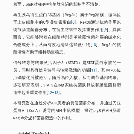
然而，pIgR对AIH中抗菌肽分泌的影响尚不清楚。
再生胰岛衍生蛋白3β基因（
Reg3b
）属于
Reg
家族，编码位
于上皮细胞中的C型凝集素蛋白[
8
]。Reg3b通过抗菌作用以
调节肠道菌群分布，在宿主防御中发挥重要作用[
9
]。具体
而言，它能够附着在细菌特别是革兰阳性菌外层的碳水化
合物成分上，从而有效地清除这些微生物[
10
]。Reg3b的抗
菌活性有助于维持肠道稳态。
信号转导与转录激活因子3（STAT3）是STAT蛋白家族的一
员，同时具有信号转导与转录激活的功能[
11
]，其Tyr705位
点磷酸化后被激活，随后易位入核，从而调节基因转录。
多项研究表明，STAT3在Reg家族抗菌肽释放和肠道菌群塑
造中起着重要作用[
12
‒
13
]。
本研究旨在通过分析AIH患者的粪便菌群分布，并通过刀豆
蛋白A（ConA）诱导的AIH小鼠模型，探讨pIgR在AIH肠道
Reg3b分泌和菌群塑造中的作用。