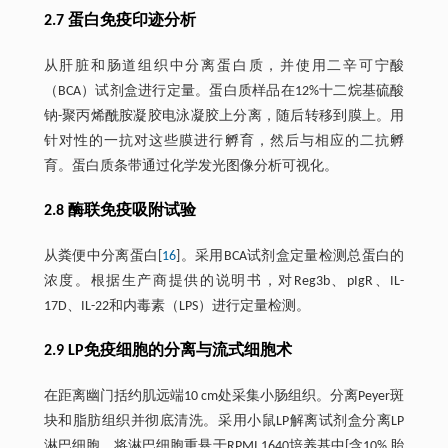
2.7 蛋白免疫印迹分析
从肝脏和肠道组织中分离蛋白质，并使用二辛可宁酸
（BCA）试剂盒进行定量。蛋白质样品在12%十二烷基硫酸
钠-聚丙烯酰胺凝胶电泳凝胶上分离，随后转移到膜上。用
针对性的一抗对这些膜进行孵育，然后与相应的二抗孵
育。蛋白质条带通过化学发光图像分析可视化。
2.8 酶联免疫吸附试验
从粪便中分离蛋白[
16
]。采用BCA试剂盒定量检测总蛋白的
浓度。根据生产商提供的说明书，对Reg3b、pIgR、IL-
17D、IL-22和内毒素（LPS）进行定量检测。
2.9 LP免疫细胞的分离与流式细胞术
在距离幽门括约肌远端10 cm处采集小肠组织。分离Peyer斑
块和脂肪组织并彻底清洗。采用小鼠LP解离试剂盒分离LP
淋巴细胞。将淋巴细胞重悬于RPMI 1640培养基中[含10% 胎