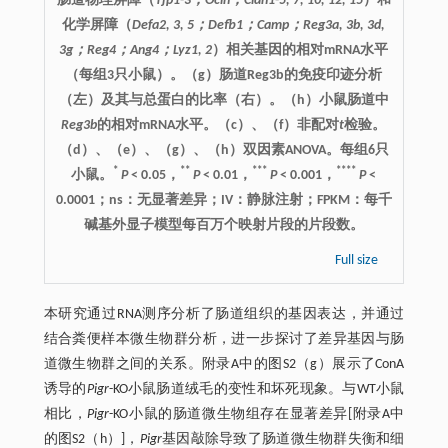
肠道物理屏障（
Tjp1-3；Ocln；Cldn1-5, 7, 10, 12, 15
）和
化学屏障（
Defa2, 3, 5；Defb1；Camp；Reg3a, 3b, 3d,
3g；Reg4；Ang4；Lyz1, 2
）相关基因的相对mRNA水平
（每组3只小鼠）。（g）肠道Reg3b的免疫印迹分析
（左）及其与总蛋白的比率（右）。（h）小鼠肠道中
Reg3b
的相对mRNA水平。（c）、（f）非配对
t
检验。
（d）、（e）、（g）、（h）双因素ANOVA。每组6只
*
**
***
****
小鼠。
P
< 0.05，
P
< 0.01，
P
< 0.001，
P
<
0.0001；ns：无显著差异；IV：静脉注射；FPKM：每千
碱基外显子模型每百万个映射片段的片段数。
Full size
本研究通过RNA测序分析了肠道组织的基因表达，并通过
结合粪便样本微生物群分析，进一步探讨了差异基因与肠
道微生物群之间的关系。附录A中的图S2（g）展示了ConA
诱导的
Pigr
-KO小鼠肠道绒毛的变性和坏死现象。与WT小鼠
相比，
Pigr
-KO小鼠的肠道微生物组存在显著差异[附录A中
的图S2（h）]，
Pigr
基因敲除导致了肠道微生物群失衡和细