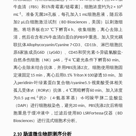
6
牛血清（FBS）和1%青霉素/链霉素]，细胞浓度约为2 × 10
-1
mL
。准备无菌24孔板，每孔加入1 mL细胞悬液，随后添
加2 μL白细胞激活试剂（BD Biosciences，美国）以刺激细
胞。将培养板在37 ℃下孵育4 h。收集细胞，离心去除上
清，然后在含有2%牛血清白蛋白的PBS中重悬。加入荧光耦
联抗体Allophycocyanin/Cyanine 7-CD3、CD11b、淋巴细胞抗
原6家族成员G6D（LyG6D）、CD45和荧光素-5-异硫氰酸盐-
自然杀伤细胞（NK）p46，于4 ℃避光条件下孵育60 min。
离心去除未结合抗体，并用PBS洗涤2次。细胞使用细胞固
定液固定15 min，离心后用0.1% Triton X-100渗透10 min。加
入peridinin-叶绿素蛋白复合物/cyanine5.5-视黄酸受体相关
孤儿受体γt（RORγt）抗体，4 ℃黑暗孵育60 min。加入浓度
-1
为0.5 μg∙mL
的2-（4-氨基苯基）-6-吲哚甲脒二盐酸盐
（DAPI）进行细胞核染色，避光20 min。PBS洗涤2次后将细
胞重悬于缓冲液中，过滤后使用BD LSRFortessa仪器（BD
Biosciences）进行流式细胞术分析。
2.10 肠道微生物群测序分析