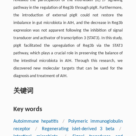
revealed the participation of the interleukin (IL)-17 signaling
pathway in the regulation of Reg3b through pIgR. Furthermore,
the introduction of external pIgR could not restore the
imbalance in gut microbiota in AIH, and the decrease in Reg3b
expression was not apparent following the inhibition of signal
transducer and activator of transcription 3 (STAT3). In this study,
pIgR facilitated the upregulation of Reg3b via the STAT3
pathway, which plays a crucial role in preserving the balance of
the intestinal microbiota in AIH. Through this research, we
discovered new molecular targets that can be used for the
diagnosis and treatment of AIH.
关键词
Key words
Autoimmune hepatitis
/
Polymeric immunoglobulin
receptor
/
Regenerating islet-derived 3 beta
/