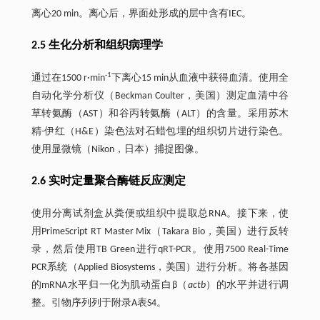
离心20 min。离心后，界面处形成的层中含有IEC。
2.5 生化分析和组织病理学
-1
通过在1500 r·min
下离心15 min从血液中获得血清。使用全
自动化学分析仪（Beckman Coulter，美国）测定血清中谷
草转氨酶（AST）和谷丙转氨酶（ALT）的含量。采用苏木
精-伊红（H&E）染色法对石蜡包埋的组织切片进行染色。
使用显微镜（Nikon，日本）捕捉图像。
2.6 实时定量聚合酶链反应测定
使用分离试剂盒从粪便或组织中提取总RNA。接下来，使
用PrimeScript RT Master Mix（Takara Bio，美国）进行反转
录，然后使用TB Green进行qRT-PCR。使用7500 Real-Time
PCR系统（Applied Biosystems，美国）进行分析。将各基因
的mRNA水平归一化为肌动蛋白β（
actb
）的水平并进行调
整。引物序列列于附录A表S4。