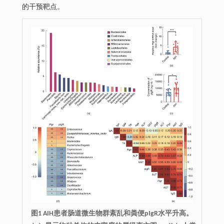
的干预靶点。
图1 AIH患者肠道微生物群紊乱和粪便pIgR水平升高。