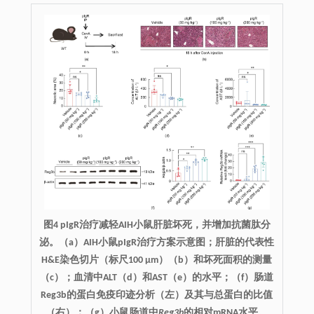
图4 pIgR治疗减轻AIH小鼠肝脏坏死，并增加抗菌肽分
泌。（a）AIH小鼠pIgR治疗方案示意图；肝脏的代表性
H&E染色切片（标尺100 μm）（b）和坏死面积的测量
（c）；血清中ALT（d）和AST（e）的水平；（f）肠道
Reg3b的蛋白免疫印迹分析（左）及其与总蛋白的比值
（右）；（g）小鼠肠道中
Reg3b
的相对mRNA水平。