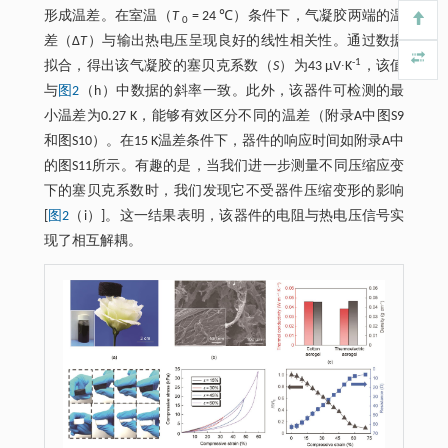
形成温差。在室温（
T
= 24 ℃）条件下，气凝胶两端的温
0
差（Δ
T
）与输出热电压呈现良好的线性相关性。通过数据
-1
拟合，得出该气凝胶的塞贝克系数（
S
）为43 μV∙K
，该值
与
图2
（h）中数据的斜率一致。此外，该器件可检测的最
小温差为0.27 K，能够有效区分不同的温差（附录A中图S9
和图S10）。在15 K温差条件下，器件的响应时间如附录A中
的图S11所示。有趣的是，当我们进一步测量不同压缩应变
下的塞贝克系数时，我们发现它不受器件压缩变形的影响
[
图2
（i）]。这一结果表明，该器件的电阻与热电压信号实
现了相互解耦。