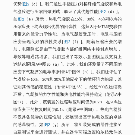
优势[
图2
（c）]。我们通过手指压力对棉纤维气凝胶和热电
气凝胶进行压缩回弹测试，验证了其优越性能[
图2
（d）]。
如
图2
（e）所示，热电气凝胶在15%、30%、45%和60%的
压缩应变下均表现出优异的回弹性，这归因于MTMS交联作
用带来的优异力学性能。热电气凝胶受压时，电阻与压缩
应变呈现良好的线性关系[
图2
（f）]。随着压缩应变的增
加，电阻降低是由于气凝胶内部纤维网络中接触点增加，
导致导电通路增多。我们提出了等效示意图模型以支持上
述结论[附录A中图S5（a）]。此外，我们还测量了不同压缩
应变下气凝胶的电导率[附录A中图S5（b）]。我们还评估了
气凝胶在10%、20%和30%压缩应变下的循环阻力响应，以
证明其传感的稳定性（附录A中图S6）。经过500次压缩循
环后，气凝胶的力学性能和热电性能均保持稳定（附录A中
图S7）。此外，该装置的压缩响应时间仅为0.2 s，在20%压
缩应变下的恢复时间为0.1 s（附录A中图S8）。热电气凝胶
不仅具备优异的压缩性能，还展现出基于热电效应的卓越
的感温特性。如
图2
（g）所示，将组装完成的器件连接至
自建测试平台进行测试，并在器件两端放置帕尔贴元件以