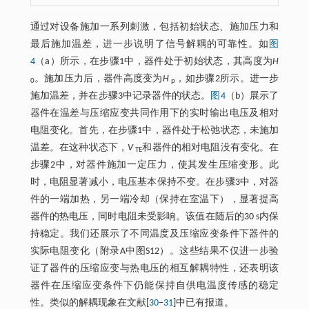
通过对设备施加一系列刺激，包括初始状态、施加压力和
最后施加温差，进一步说明了信号解耦的可靠性。如
图
4
（a）所示，在步骤1中，器件处于初始状态，其高度为
H
。施加压力后，器件高度变为
H
，如步骤2所示。进一步
0
p
施加温差，并在步骤3中记录器件的状态。
图4
（b）展示了
器件在温差与压缩应变共同作用下的实时输出电压及相对
电阻变化。首先，在步骤1中，器件处于松弛状态，未施加
温差。在这种状态下，
V
和器件的相对电阻没有变化。在
TE
步骤2中，对器件施加一定压力，使其发生压缩变形。此
时，电阻显著减小，电压基本保持不变。在步骤3中，对器
件的一端加热，另一端冷却（保持在室温下），显著提高
器件的热电压，同时电阻未受影响。该值在随后的30 s内保
持稳定。我们还展示了不同温度及压缩应变条件下器件的
实际电阻变化（附录A中图S12）。这些结果不仅进一步验
证了器件的压缩应变与热电压的相互解耦特性，还表明该
器件在压缩应变条件下仍能保持自供电温度传感的稳定
性。类似的解耦现象在文献[
30
‒
31
]中已有报道。