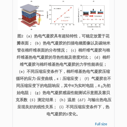
图2 （a）热电气凝胶具有超轻特性，可稳定放置于花
瓣表面；（b）热电气凝胶的扫描电镜图像以及碳纳米
管在棉纤维表面的分布情况；（c）棉纤维气凝胶与棉
纤维基热电气凝胶的导热性能及密度对比；（d）棉纤
维气凝胶与棉纤维基热电气凝胶的力学性能表征；
（e）不同压缩应变条件下，棉纤维基热电气凝胶压缩
循环的应力-应变曲线，ε：压缩应变；（f）气凝胶在不
同压缩应变下的电阻响应，其中
R
为实时电阻，
R
为初
0
始电阻；（g）热电气凝胶感温性能测试示意图及塞贝
克系数（
S
）测定结果；（h）温差（Δ
T
）与输出热电压
呈现良好的线性关系；（i）不同压缩应变条件下，热
电气凝胶的
S
变化。
Full size