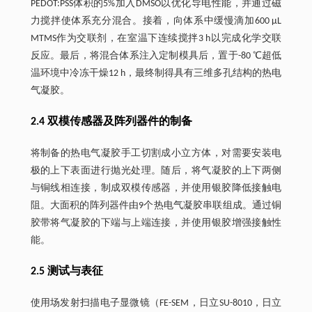
PEDOT:PSS体积的5%加入DMSO以优化导电性能，并通过磁
力搅拌使体系充分混合。接着，向体系中缓慢滴加600 μL
MTMS作为交联剂，在室温下连续搅拌3 h以完成化学交联
反应。最后，将混合体系注入定制模具后，置于-80 ℃超低
温环境中冷冻干燥12 h，最终制得具有三维多孔结构的热电
气凝胶。
2.4 双模传感器及阵列器件的制备
将制备的热电气凝胶手工切割成小立方体，对需要安装电
极的上下表面进行抛光处理。随后，将气凝胶的上下两侧
与铜线相连接，制成双模传感器，并使用银胶降低接触电
阻。大面积的阵列器件由9个热电气凝胶串联组成。通过铜
胶带将气凝胶的下端与上端连接，并使用银胶增强接触性
能。
2.5 测试与表征
使用场发射扫描电子显微镜（FE-SEM，日立SU-8010，日立