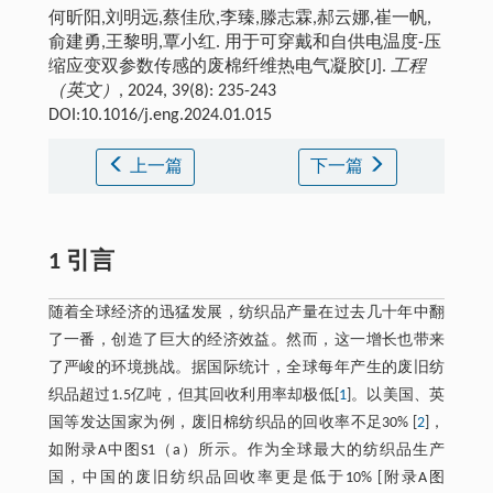
何昕阳,刘明远,蔡佳欣,李臻,滕志霖,郝云娜,崔一帆,
俞建勇,王黎明,覃小红. 用于可穿戴和自供电温度-压
缩应变双参数传感的废棉纤维热电气凝胶[J].
工程
（英文）
, 2024, 39(8): 235-243
DOI:10.1016/j.eng.2024.01.015
上一篇
下一篇
1 引言
随着全球经济的迅猛发展，纺织品产量在过去几十年中翻
了一番，创造了巨大的经济效益。然而，这一增长也带来
了严峻的环境挑战。据国际统计，全球每年产生的废旧纺
织品超过1.5亿吨，但其回收利用率却极低[
1
]。以美国、英
国等发达国家为例，废旧棉纺织品的回收率不足30% [
2
]，
如附录A中图S1（a）所示。作为全球最大的纺织品生产
国，中国的废旧纺织品回收率更是低于10% [附录A图