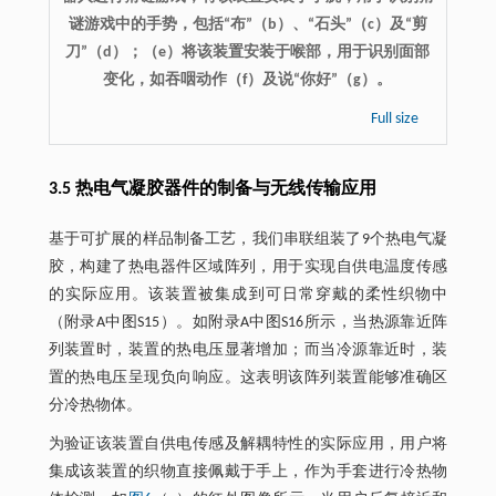
谜游戏中的手势，包括“布”（b）、“石头”（c）及“剪
刀”（d）；（e）将该装置安装于喉部，用于识别面部
变化，如吞咽动作（f）及说“你好”（g）。
Full size
3.5 热电气凝胶器件的制备与无线传输应用
基于可扩展的样品制备工艺，我们串联组装了9个热电气凝
胶，构建了热电器件区域阵列，用于实现自供电温度传感
的实际应用。该装置被集成到可日常穿戴的柔性织物中
（附录A中图S15）。如附录A中图S16所示，当热源靠近阵
列装置时，装置的热电压显著增加；而当冷源靠近时，装
置的热电压呈现负向响应。这表明该阵列装置能够准确区
分冷热物体。
为验证该装置自供电传感及解耦特性的实际应用，用户将
集成该装置的织物直接佩戴于手上，作为手套进行冷热物