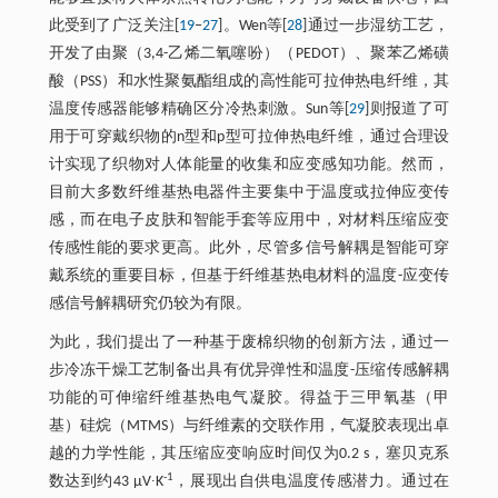
此受到了广泛关注[
19
‒
27
]。Wen等[
28
]通过一步湿纺工艺，
开发了由聚（3,4-乙烯二氧噻吩）（PEDOT）、聚苯乙烯磺
酸（PSS）和水性聚氨酯组成的高性能可拉伸热电纤维，其
温度传感器能够精确区分冷热刺激。Sun等[
29
]则报道了可
用于可穿戴织物的n型和p型可拉伸热电纤维，通过合理设
计实现了织物对人体能量的收集和应变感知功能。然而，
目前大多数纤维基热电器件主要集中于温度或拉伸应变传
感，而在电子皮肤和智能手套等应用中，对材料压缩应变
传感性能的要求更高。此外，尽管多信号解耦是智能可穿
戴系统的重要目标，但基于纤维基热电材料的温度-应变传
感信号解耦研究仍较为有限。
为此，我们提出了一种基于废棉织物的创新方法，通过一
步冷冻干燥工艺制备出具有优异弹性和温度-压缩传感解耦
功能的可伸缩纤维基热电气凝胶。得益于三甲氧基（甲
基）硅烷（MTMS）与纤维素的交联作用，气凝胶表现出卓
越的力学性能，其压缩应变响应时间仅为0.2 s，塞贝克系
-1
数达到约43 μV∙K
，展现出自供电温度传感潜力。通过在