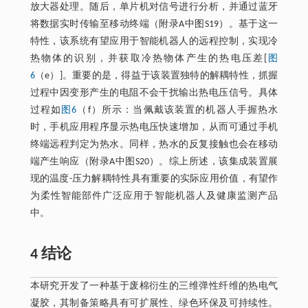
放大器处理。随后，单片机对信号进行分析，并通过蓝牙
将数据实时传输至移动终端（附录A中图S19）。基于这一
特性，该系统有望应用于智能机器人的远程控制，实现冷
热物体的识别，并获取冷热物体产生的热电压差[
图
6
（e）]。重要的是，得益于该装置独特的解耦特性，抓握
过程中因变形产生的电阻不会干扰输出热电压信号。具体
过程如
图6
（f）所示：当佩戴该装置的机器人手握热水
时，手机应用程序显示热电压快速增加，从而可通过手机
终端远程判定为热水。同样，热水的反复接触也会在移动
端产生响应（附录A中图S20）。综上所述，该集成装置展
现的温度-压力解耦特性具有重要的实际应用价值，有望作
为柔性智能部件广泛应用于智能机器人及健康监测产品
中。
4 结论
本研究开发了一种基于废棉衍生的三维弹性纤维的热电气
凝胶，其制备策略具有可扩展性、绿色环保及可持续性。