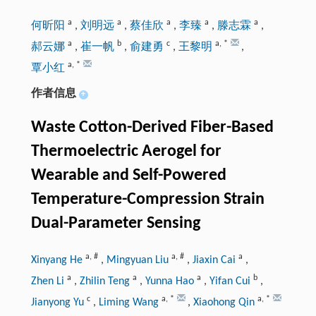
a
a
a
a
a
何昕阳
,
刘明远
,
蔡佳欣
,
李臻
,
滕志霖
,
a
b
c
a
,
*
郝云娜
,
崔一帆
,
俞建勇
,
王黎明
,
a
,
*
覃小红
作者信息
+
Waste Cotton-Derived Fiber-Based
Thermoelectric Aerogel for
Wearable and Self-Powered
Temperature-Compression Strain
Dual-Parameter Sensing
a
,
#
a
,
#
a
Xinyang He
,
Mingyuan Liu
,
Jiaxin Cai
,
a
a
a
b
Zhen Li
,
Zhilin Teng
,
Yunna Hao
,
Yifan Cui
,
c
a
,
*
a
,
*
Jianyong Yu
,
Liming Wang
,
Xiaohong Qin