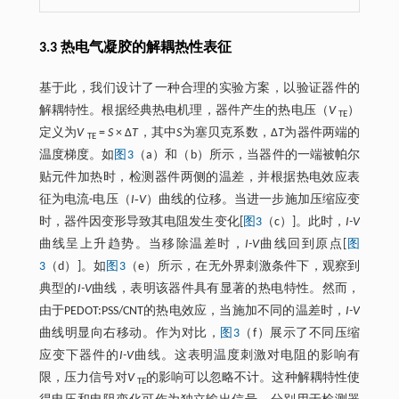
3.3 热电气凝胶的解耦热性表征
基于此，我们设计了一种合理的实验方案，以验证器件的
解耦特性。根据经典热电机理，器件产生的热电压（
V
）
TE
定义为
V
=
S
× Δ
T
，其中
S
为塞贝克系数，Δ
T
为器件两端的
TE
温度梯度。如
图3
（a）和（b）所示，当器件的一端被帕尔
贴元件加热时，检测器件两侧的温差，并根据热电效应表
征为电流-电压（
I‐V
）曲线的位移。当进一步施加压缩应变
时，器件因变形导致其电阻发生变化[
图3
（c）]。此时，
I-V
曲线呈上升趋势。当移除温差时，
I-V
曲线回到原点[
图
3
（d）]。如
图3
（e）所示，在无外界刺激条件下，观察到
典型的
I-V
曲线，表明该器件具有显著的热电特性。然而，
由于PEDOT:PSS/CNT的热电效应，当施加不同的温差时，
I-V
曲线明显向右移动。作为对比，
图3
（f）展示了不同压缩
应变下器件的
I-V
曲线。这表明温度刺激对电阻的影响有
限，压力信号对
V
的影响可以忽略不计。这种解耦特性使
TE