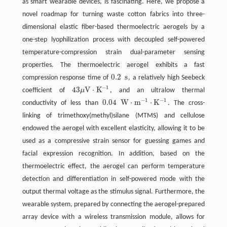
as smart wearable devices, is fascinating. Here, we propose a
novel roadmap for turning waste cotton fabrics into three-
dimensional elastic fiber-based thermoelectric aerogels by a
one-step lyophilization process with decoupled self-powered
temperature-compression strain dual-parameter sensing
properties. The thermoelectric aerogel exhibits a fast
0.2
s
compression response time of
, a relatively high Seebeck
0.2
s
−
1
43
V
⋅
K
coefficient of
μ
, and an ultralow thermal
43
μ
V
⋅
K
-
1
−
1
−
1
0.04
W
⋅
m
⋅
K
conductivity of less than
. The cross-
0.04
W
⋅
m
-
1
⋅
K
-
1
linking of trimethoxy(methyl)silane (MTMS) and cellulose
endowed the aerogel with excellent elasticity, allowing it to be
used as a compressive strain sensor for guessing games and
facial expression recognition. In addition, based on the
thermoelectric effect, the aerogel can perform temperature
detection and differentiation in self-powered mode with the
output thermal voltage as the stimulus signal. Furthermore, the
wearable system, prepared by connecting the aerogel-prepared
array device with a wireless transmission module, allows for