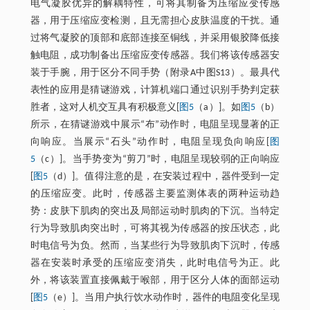
电气凝胶优异的解耦特性，可将其制备为压缩应变传感
器，用于压缩应变检测，且无需担心皮肤温度的干扰。通
过将气凝胶的顶部和底部连接至铜线，并采用银胶降低接
触电阻，成功制备出压缩应变传感器。我们将该传感器安
装于手腕，用于区分不同手势（附录A中图S13）。最具代
表性的应用是猜谜游戏，计算机端口通过识别手势判定获
胜者，这对人机交互具有积极意义[
图5
（a）]。如
图5
（b）
所示，在猜谜游戏中展示“布”动作时，电阻呈现显著的正
向响应。当展示“石头”动作时，电阻呈现负向响应[
图
5
（c）]。当手势变为“剪刀”时，电阻呈现较弱的正向响应
[
图5
（d）]。值得注意的是，在安装过程中，器件受到一定
的压缩应变。此时，传感器主要监测体表的两种运动趋
势：皮肤下肌肉的突出及局部运动时肌肉的下沉。当特定
行为导致肌肉突出时，可将其视为传感器的按压状态，此
时电信号为负。然而，当某些行为导致肌肉下沉时，传感
器在安装时承受的压缩应变消失，此时电信号为正。此
外，将该装置直接佩戴于喉部，用于区分人体的面部运动
[
图5
（e）]。当用户执行饮水动作时，器件的电阻变化呈现