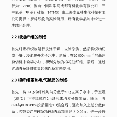
径为1~2 nm）购自中国科学院成都有机化学有限公司；三
甲氧基（甲基）硅烷（MTMS）由上海麦克林生化科技有限
公司提供；废棉织物为实验所用。所有化学品均未经进一
步纯化处理。
2.2 棉短纤维的制备
首先对废棉织物进行洗涤干燥，去除杂质。然后将织物切
-1
成小块，浸泡在去离子水中。然后，在10 000 r∙min
的高速
剪切机中粉碎小块，得到分散的棉花短纤维。最后，通过
过滤将短纤维收集起来以备将来使用。
2.3 棉纤维基热电气凝胶的制备
首先，将0.4 g棉纤维均匀分散于10 g去离子水中，于室温
（25 ℃）下持续搅拌2 h以形成均质分散体系。随后，将
CNT与PEDOT:PSS按质量比1∶1混合后，逐次加入上述分散体
系，控制CNT与PEDOT:PSS的添加量均为0.02 g。进一步按