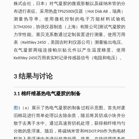
株式会社，日本）对气凝胶的微观形貌以及碳纳米管的分
布进行表征。采用热盘TPS2500S仪器（Hot Disk AB，瑞典）
测量热导率。使用微机控制的电子万能材料试验机
[CTM2050，协强仪器制造（上海）有限公司]测试气凝胶的
力学性能。塞贝克系数通过定制装置进行测量。使用万用
表（Keithley 2450，美国吉时利仪器公司）测量输出电压。
在气凝胶两端连接帕尔贴元件以产生温度梯度。使用
Keithley 2450万用表实时记录传感器信号（电阻和电压）。
3 结果与讨论
3.1 棉纤维基热电气凝胶的制备
图1
（a）展示了热电气凝胶的制备过程示意图。首先对废
旧棉花进行简单处理以去除杂质，随后将其切成小块并分
散于去离子水中。通过高速剪切机处理，获得棉纤维均匀
分散的悬浮液。随后，将碳纳米管和PEDOT:PSS作为热电材