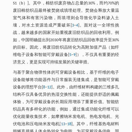
S1（b）]。其中，棉纺织废弃物占总量的30%，而约70%的
废旧棉纺织品最终被焚烧或填埋处理。焚烧会释放大量温
室气体和有害污染物，而填埋则会导致化学染料渗入土
壤，对水土资源造成严重破坏[
3
‒
4
]。面对这一全球性挑
战，越来越多的国家开始重视废旧纺织品的回收利用。例
如，中国明确提出到2030年将废旧纺织品回收率提升至30%
的目标。因此，将废旧纺织品转化为高附加值产品（如纤
维电子设备和智能可穿戴设备[
5
‒
9
]），不仅具有重要的经
济意义，更是实现可持续发展的关键举措。
与基于聚合物弹性体的可穿戴设备相比，基于纤维的电子
设备能够将功能器件与日常服装无缝集成，是智能可穿戴
设备的理想平台[
8
‒
12
]。此外，由纤维材料构建的三维多孔
结构不仅具备优异的热湿交换性能，还能提供舒适的佩戴
体验，为可穿戴设备的长期应用增添了重要价值。智能纺
织品具有多样化的功能，例如，通过集成功能化纤维可以
优化能量收集技术，如摩擦纳米发电机、热电发电机、光
伏电池和压电纳米发电机[
13
‒
18
]。其中，纤维基热电材料
能够直接将人体余热转化为电能，为可穿戴设备供电，因