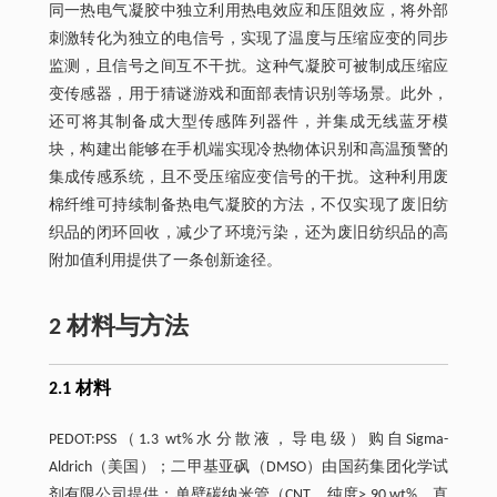
同一热电气凝胶中独立利用热电效应和压阻效应，将外部
刺激转化为独立的电信号，实现了温度与压缩应变的同步
监测，且信号之间互不干扰。这种气凝胶可被制成压缩应
变传感器，用于猜谜游戏和面部表情识别等场景。此外，
还可将其制备成大型传感阵列器件，并集成无线蓝牙模
块，构建出能够在手机端实现冷热物体识别和高温预警的
集成传感系统，且不受压缩应变信号的干扰。这种利用废
棉纤维可持续制备热电气凝胶的方法，不仅实现了废旧纺
织品的闭环回收，减少了环境污染，还为废旧纺织品的高
附加值利用提供了一条创新途径。
2 材料与方法
2.1 材料
PEDOT:PSS（1.3 wt%水分散液，导电级）购自Sigma-
Aldrich（美国）；二甲基亚砜（DMSO）由国药集团化学试
剂有限公司提供；单壁碳纳米管（CNT，纯度> 90 wt%，直