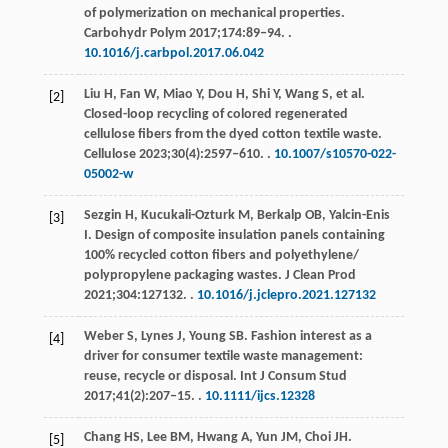
of polymerization on mechanical properties.
Carbohydr Polym
2017
;
174
:89‒94. .
10.1016/j.carbpol.2017.06.042
Liu
H
,
Fan
W
,
Miao
Y
,
Dou
H
,
Shi
Y
,
Wang
S
, et al.
[2]
Closed-loop recycling of colored regenerated
cellulose fibers from the dyed cotton textile waste.
Cellulose
2023
;
30
(4):2597‒610. .
10.1007/s10570-022-
05002-w
Sezgin
H
,
Kucukali-Ozturk
M
,
Berkalp
OB
,
Yalcin-Enis
[3]
I
. Design of composite insulation panels containing
100% recycled cotton fibers and polyethylene/
polypropylene packaging wastes.
J Clean Prod
2021
;
304
:127132. .
10.1016/j.jclepro.2021.127132
Weber
S
,
Lynes
J
,
Young
SB
. Fashion interest as a
[4]
driver for consumer textile waste management:
reuse, recycle or disposal.
Int J Consum Stud
2017
;
41
(2):207‒15. .
10.1111/ijcs.12328
Chang
HS
,
Lee
BM
,
Hwang
A
,
Yun
JM
,
Choi
JH
.
[5]