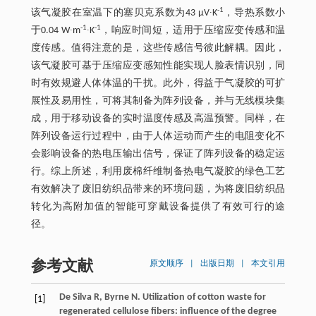
-1
该气凝胶在室温下的塞贝克系数为43 μV∙K
，导热系数小
-1
-1
于0.04 W∙m
∙K
，响应时间短，适用于压缩应变传感和温
度传感。值得注意的是，这些传感信号彼此解耦。因此，
该气凝胶可基于压缩应变感知性能实现人脸表情识别，同
时有效规避人体体温的干扰。此外，得益于气凝胶的可扩
展性及易用性，可将其制备为阵列设备，并与无线模块集
成，用于移动设备的实时温度传感及高温预警。同样，在
阵列设备运行过程中，由于人体运动而产生的电阻变化不
会影响设备的热电压输出信号，保证了阵列设备的稳定运
行。综上所述，利用废棉纤维制备热电气凝胶的绿色工艺
有效解决了废旧纺织品带来的环境问题，为将废旧纺织品
转化为高附加值的智能可穿戴设备提供了有效可行的途
径。
参考文献
原文顺序
|
出版日期
|
本文引用
De Silva
R
,
Byrne
N
. Utilization of cotton waste for
[1]
regenerated cellulose fibers: influence of the degree