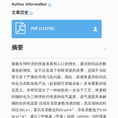
Author information
+
文章历史
+
PDF (11537K)
摘要
随着全球经济的快速发展和人口的增长，废旧纺织品的数
量急剧增加。这不仅造成了有限资源的浪费，还因不当处
置引发了严重的环境污染问题。因此，探索将废弃纺织品
转化为高附加值产品（如智能可穿戴设备）具有重要的现
实意义。本研究提出了一种创新的一步冻干工艺，将废棉
织物转化为三维弹性纤维基热电气凝胶。该气凝胶具备解
耦的自供电温度-压缩应变双参数传感功能，其压缩响应时
-1
间仅为0.2 s，塞贝克系数达到43 μV∙K
，导热系数低于0.04
-1
-1
W∙m
∙K
。通过三甲氧基（甲基）硅烷（MTMS）与纤维素