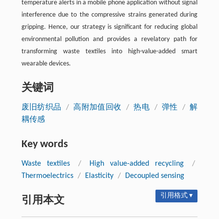
temperature alerts in a mobile phone application without signal
interference due to the compressive strains generated during
gripping. Hence, our strategy is significant for reducing global
environmental pollution and provides a revelatory path for
transforming waste textiles into high-value-added smart
wearable devices.
关键词
废旧纺织品
/
高附加值回收
/
热电
/
弹性
/
解
耦传感
Key words
Waste textiles
/
High value-added recycling
/
Thermoelectrics
/
Elasticity
/
Decoupled sensing
引用格式 ▾
引用本文