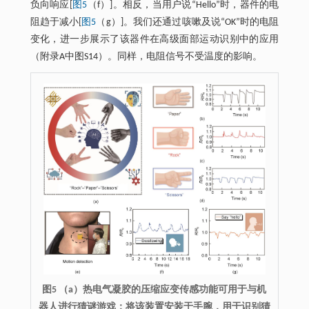
负向响应[
图5
（f）]。相反，当用户说“Hello”时，器件的电
阻趋于减小[
图5
（g）]。我们还通过咳嗽及说“OK”时的电阻
变化，进一步展示了该器件在高级面部运动识别中的应用
（附录A中图S14）。同样，电阻信号不受温度的影响。
图5 （a）热电气凝胶的压缩应变传感功能可用于与机
器人进行猜谜游戏；将该装置安装于手腕，用于识别猜