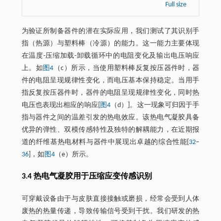
Full size
为验证所制备器件的潜在实际应用，我们测试了其识别手
指（热源）与塑料棒（冷源）的能力。这一能力主要体现
在温度-压缩加载-卸载循环中的电阻变化及输出电压响应
上。如
图4
（c）所示，当使用塑料棒反复按压器件时，器
件的电阻呈现规律性变化，而电压基本保持稳定。当用手
指反复按压器件时，器件的电阻呈现规律性变化，同时热
电压也表现出相应的响应[
图4
（d）]。这一现象可归因于手
指与器件之间的温差引发的热电效应。该热电气凝胶具备
优异的弹性、双模传感特性及独特的解耦能力，在近期报
道的纤维基热电材料与器件中展现出卓越的综合性能[
32
‒
36
]，如
图4
（e）所示。
3.4 热电气凝胶用于压缩应变传感识别
可穿戴设备由于与皮肤直接接触或磨损，经常会受到人体
废热的热量传递，导致传输信号受到干扰。我们研发的热