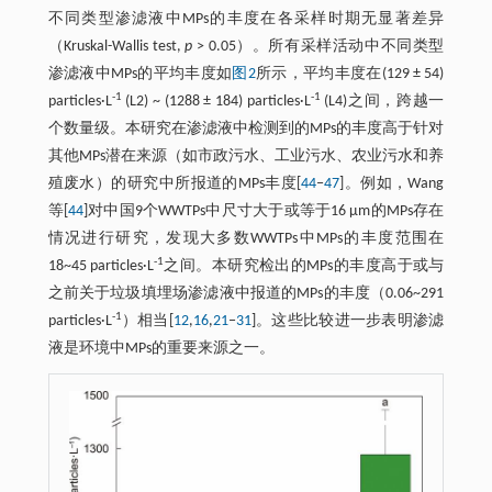
不同类型渗滤液中MPs的丰度在各采样时期无显著差异
（Kruskal-Wallis test,
p
> 0.05）。所有采样活动中不同类型
渗滤液中MPs的平均丰度如
图2
所示，平均丰度在(129 ± 54)
-1
-1
particles·L
(L2) ~ (1288 ± 184) particles·L
(L4)之间，跨越一
个数量级。本研究在渗滤液中检测到的MPs的丰度高于针对
其他MPs潜在来源（如市政污水、工业污水、农业污水和养
殖废水）的研究中所报道的MPs丰度[
44
‒
47
]。例如，Wang
等[
44
]对中国9个WWTPs中尺寸大于或等于16 μm的MPs存在
情况进行研究，发现大多数WWTPs中MPs的丰度范围在
-1
18~45 particles·L
之间。本研究检出的MPs的丰度高于或与
之前关于垃圾填埋场渗滤液中报道的MPs的丰度（0.06~291
-1
particles·L
）相当[
12
,
16
,
21
‒
31
]。这些比较进一步表明渗滤
液是环境中MPs的重要来源之一。