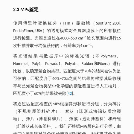
2.3 MPs鉴定
使用傅里叶变换红外（FTIR）显微镜（Spotlight 200i,
PerkinElmer, USA）的透射模式对金属网滤膜上的所有颗粒
‒1
进行检测。光谱是通过在4000~650 cm
波长范围内进行16
‒1
次扫描并取平均值获得的，分辨率为4 cm
。
将光谱结果与数据库中的标准光谱（即Polymers、
Hummel、Poly1、Polyadd1、Polyatr、Rubber和Fibers）进行
比较，以确定聚合物类型。匹配度大于70%的结果被认为是
可信的，匹配度介于60%~70%之间的结果将根据其吸收频
率与已知聚合物类型中化学键的接近程度进行人工核对，
匹配度小于60%的结果被去除[
42
]。
将通过匹配度检查的MPs根据其形状进行分组，分为碎片
（不规则厚塑料碎片）、絮状（球形或海绵状质地颗
粒）、薄片（薄塑料碎片）、薄膜（透明薄塑料）和纤维
（纤维状或长条塑料）。我们还根据MPs颜色进行分类，由