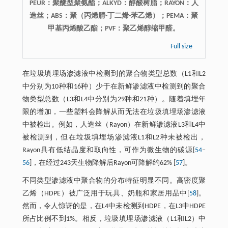
PEUR：聚醚型聚氨酯；ALKYD：醇酸树脂；RAYON：人
造丝；ABS：聚（丙烯腈-丁二烯-苯乙烯）；PEMA：聚
甲基丙烯酸乙酯；PVF：聚乙烯醇缩甲醛。
Full size
在垃圾填埋场渗滤液中检测到的聚合物类型总数（L1和L2
中分别为10种和16种）少于在新鲜渗滤液中检测到的聚合
物类型总数（L3和L4中分别为29种和21种）。随着填埋年
限的增加，一些塑料会降解从而无法在垃圾填埋场渗滤液
中被检出。例如，人造丝（Rayon）在新鲜渗滤液L3和L4中
被检测到，但在垃圾填埋场渗滤液L1和L2种未被检出，
Rayon具有低结晶度和取向性，可作为微生物的碳源[
54
‒
56
]，在经过243天生物降解后Rayon可降解约62% [
57
]。
不同类型渗滤液中聚合物的分布特征明显不同。高密度聚
乙烯（HDPE）被广泛用于玩具、奶瓶和家居用品中[
58
]。
然而，令人惊讶的是，在L4中未检测到HDPE，在L3中HDPE
所占比例不到1%。相反，垃圾填埋场渗滤液（L1和L2）中