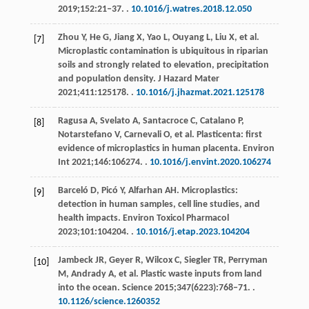
2019
;
152
:21‒37. .
10.1016/j.watres.2018.12.050
Zhou
Y
,
He
G
,
Jiang
X
,
Yao
L
,
Ouyang
L
,
Liu
X
, et al.
[7]
Microplastic contamination is ubiquitous in riparian
soils and strongly related to elevation, precipitation
and population density.
J Hazard Mater
2021
;
411
:125178. .
10.1016/j.jhazmat.2021.125178
Ragusa
A
,
Svelato
A
,
Santacroce
C
,
Catalano
P
,
[8]
Notarstefano
V
,
Carnevali
O
, et al. Plasticenta: first
evidence of microplastics in human placenta.
Environ
Int
2021
;
146
:106274. .
10.1016/j.envint.2020.106274
Barceló
D
,
Picó
Y
,
Alfarhan
AH
. Microplastics:
[9]
detection in human samples, cell line studies, and
health impacts.
Environ Toxicol Pharmacol
2023
;
101
:104204. .
10.1016/j.etap.2023.104204
Jambeck
JR
,
Geyer
R
,
Wilcox
C
,
Siegler
TR
,
Perryman
[10]
M
,
Andrady
A
, et al. Plastic waste inputs from land
into the ocean.
Science
2015
;
347
(6223):768‒71. .
10.1126/science.1260352