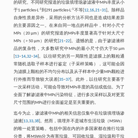
的研究。不同研究报道的垃圾填埋场渗滤液中MPs丰度从小
-1
-1
于1 particles·L
到291 particles·L
不等[
12
,
16
,
21
‒
31
]。除样品
自身性质差异外，采用的分析方法不同也是造成结果差异
的主要原因之一。在来自同一地点的样品中，针对小尺寸
MPs（20 μm）的研究报道的MPs丰度显著高于针对大尺寸
MPs（> 50 μm）的研究[
21
‒
22
]。遗憾的是，由于渗滤液样
品的复杂性，大多数研究中MPs的最小尺寸仍大于50 μm
[
13
‒
14
,
32
‒
34
]。以往研究的另一局限性是滤膜上的颗粒通
常随机选取子样本进行鉴定（子采样策略），这可能会因
为滤膜上颗粒的不均匀分布以及从子样本中少量MPs颗粒进
行外推而导致较大误差[
35
‒
37
]。此外，以往研究主要基于
一次采样活动，可能会导致对MPs丰度的高估或低估。为了
全面了解渗滤液中MPs污染特征，进行多次采样以及对更宽
尺寸范围的MPs进行全面鉴定是至关重要的。
迄今为止，渗滤液中MPs的相关信息仅集中在垃圾填埋场渗
滤液[
13
,
33
,
38
]。然而，填埋并不是城市生活垃圾（MSWs）
的唯一处置策略。包括中国在内的许多国家都在推行垃圾
分类，将MSWs分为有害垃圾、可回收垃圾、湿垃圾和干垃