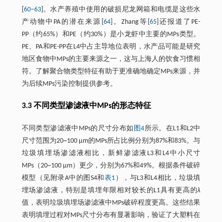
[
60
‒
63
]。水产养殖中使用的破损尼龙网箱和电缆是这些水
产动物中PA的潜在来源[
64
]。Zhang等[
65
]还报道了PE-
PP（约65%）和PE（约30%）是小龙虾中主要的MPs类型。
PE、PA和PE-PP在L4中占主导地位表明，水产品可能是研究
地区食物中MPs的主要来源之一，这与上海人的饮食习惯相
符。了解聚合物类型特征有助于更准确地确定MPs来源，并
为后续MPs污染控制提供参考。
3.3 不同类型渗滤液中MPs的形态特征
不同类型渗滤液中MPs的尺寸分布如
图4
所示。在L1和L2中
尺寸范围为20~100 μm的MPs所占比例分别为87%和83%。与
垃圾填埋场渗滤液相比，新鲜渗滤液L3和L4中小尺寸
MPs（20~100 μm）更少，分别为67%和49%。根据条件破碎
模型（见附录A中的图S4和
表1
），与L3和L4相比，垃圾填
埋场渗滤液，特别是填埋年限相对较长的L1具有更高的
λ
值，表明垃圾填埋场渗滤液中MPs破碎程度更高。这些结果
表明填埋过程对MPs尺寸分布有显著影响，验证了大塑料在