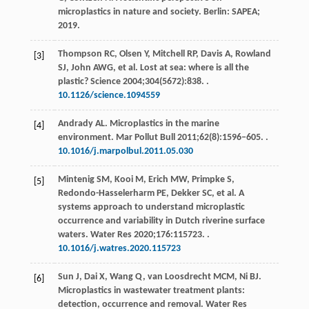
microplastics in nature and society
. Berlin: SAPEA;
2019
.
Thompson
RC
,
Olsen
Y
,
Mitchell
RP
,
Davis
A
,
Rowland
[3]
SJ
,
John
AWG
, et al. Lost at sea: where is all the
plastic?
Science
2004
;
304
(5672):838. .
10.1126/science.1094559
Andrady
AL
. Microplastics in the marine
[4]
environment.
Mar Pollut Bull
2011
;
62
(8):1596‒605. .
10.1016/j.marpolbul.2011.05.030
Mintenig
SM
,
Kooi
M
,
Erich
MW
,
Primpke
S
,
[5]
Redondo-Hasselerharm
PE
,
Dekker
SC
, et al. A
systems approach to understand microplastic
occurrence and variability in Dutch riverine surface
waters.
Water Res
2020
;
176
:115723. .
10.1016/j.watres.2020.115723
Sun
J
,
Dai
X
,
Wang
Q
,
van Loosdrecht
MCM
,
Ni
BJ
.
[6]
Microplastics in wastewater treatment plants:
detection, occurrence and removal.
Water Res