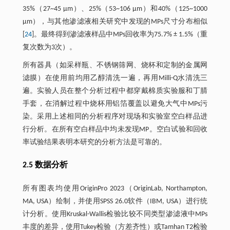
35%（27~45 μm）、25%（53~106 μm）和40%（125~1000
μm），与其他渗滤液相关研究中发现的MPs尺寸分布相似
[
24
]。最终得到渗滤液样品中MPs回收率为75.7% ± 1.5%（重
复次数为3次）。
所有器具（如采样瓶、不锈钢筛网、烧杯和定制的金属网
滤膜）在使用前均用乙醇清洗一遍，再用Milli-Q水清洗三
遍。实验人员在整个分析过程中都穿戴棉质实验服和丁腈
手套，在消解过程中烧杯用铝箔覆盖以避免大气中MPs污
染。采用上述相同的分析程序对现场和实验室空白样品进
行分析。在所有空白样品中均未发现MP。空白试验和回收
率试验结果表明本研究的分析方法是可靠的。
2.5 数据分析
所有图表均使用OriginPro 2023（OriginLab, Northampton,
MA, USA）绘制，并使用SPSS 26.0软件（IBM, USA）进行统
计分析。使用Kruskal-Wallis检验比较不同类型渗滤液中MPs
丰度的差异，使用Tukey检验（方差齐性）或Tamhan T2检验