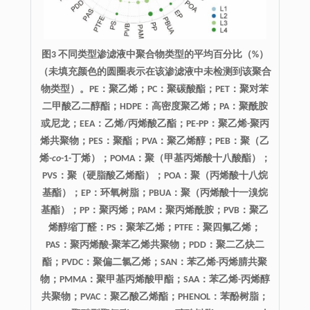
图3 不同类型渗滤液中聚合物类型的平均百分比（%）
（未填充颜色的圆圈表示在该渗滤液中未检测到该聚合
物类型）。PE：聚乙烯；PC：聚碳酸酯；PET：聚对苯
二甲酸乙二醇酯；HDPE：高密度聚乙烯；PA：聚酰胺
或尼龙；EEA：乙烯/丙烯酸乙酯；PE-PP：聚乙烯-聚丙
烯共聚物；PES：聚酯；PVA：聚乙烯醇；PEB：聚（乙
烯-
co
-1-丁烯）；POMA：聚（甲基丙烯酸十八酸酯）；
PVS：聚（硬脂酸乙烯酯）；POA：聚（丙烯酸十八烷
基酯）；EP：环氧树脂；PBUA：聚（丙烯酸十一溴烷
基酯）；PP：聚丙烯；PAM：聚丙烯酰胺；PVB：聚乙
烯醇缩丁醛：PS：聚苯乙烯；PTFE：聚四氟乙烯；
PAS：聚丙烯酸-聚苯乙烯共聚物；PDD：聚二乙炔二
酯；PVDC：聚偏二氯乙烯；SAN：苯乙烯-丙烯腈共聚
物；PMMA：聚甲基丙烯酸甲酯；SAA：苯乙烯-丙烯醇
共聚物；PVAC：聚乙酸乙烯酯；PHENOL：苯酚树脂；