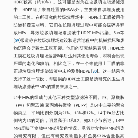
HDPE较高（约10%）。这可能是因为在垃圾填埋场渗滤液
中，HDPE除了来自处置的MSWs外，主要来自填埋所使用
的土工膜。在所研究的垃圾填埋场中，HDPE土工膜被用作
防渗和覆盖材料。它们在长期填埋过程中可能会破碎并释
放MPs，导致垃圾填埋场渗滤液中HDPE MPs污染。Sun等
[
59
]报道称在垃圾填埋场建设和运营过程中的机械损坏和废
物沉降会导致土工膜开裂。他们的研究结果表明，HDPE土
工膜在垃圾填埋场运营8年后达到其使用寿命，材料会出现
严重的老化和缺陷。相比之下，在一个未使用土工膜的非
正规垃圾填埋场渗滤液中未检测到HDPE [
30
]。这一结果也
支持了这一假设，即破损的HDPE土工膜是所研究的卫生填
埋场渗滤液中MPs的重要来源之一。
L4中MPs的组成与其他三种类型渗滤液不同。PE、聚酰胺
（PA）和聚乙烯-聚丙烯共聚物（PE-PP）是L4中主要的聚合
物类型，平均比例分别为21%、13%和12%。L4中PA所占比
例约为L3的两倍，明显高于L1和L2。如3.1小节所述，L4中
MPs反映了食物中MPs污染的情况。尽管对食物中MPs污染
的研究有限，但已有研究表明贻贝和鱼类中PA含量很高