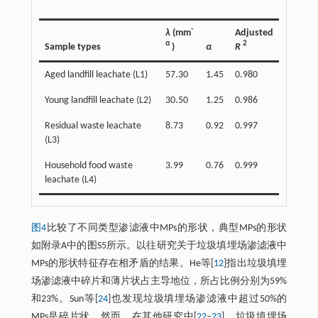
-
λ
(mm
Adjusted
α
2
Sample types
)
α
R
Aged landfill leachate (L1)
57.30
1.45
0.980
Young landfill leachate (L2)
30.50
1.25
0.986
Residual waste leachate
8.73
0.92
0.997
(L3)
Household food waste
3.99
0.76
0.999
leachate (L4)
图4
比较了不同类型渗滤液中MPs的形状，典型MPs的形状
如附录A中的图S5所示。以往研究关于垃圾填埋场渗滤液中
MPs的形状特征存在相矛盾的结果。He等[
12
]指出垃圾填埋
场渗滤液中碎片和薄片状占主导地位，所占比例分别为59%
和23%。Sun等[
24
]也发现垃圾填埋场渗滤液中超过50%的
MPs是碎片状。然而，在其他研究中[
22
‒
23
]，垃圾填埋场