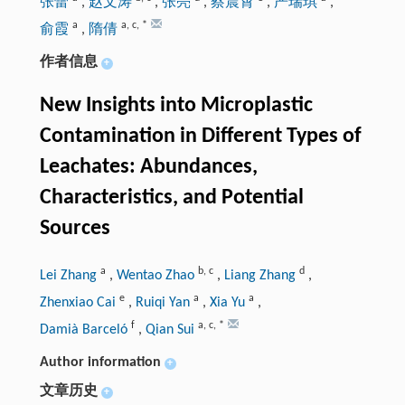
张蕾
,
赵文涛
,
张亮
,
蔡震霄
,
严瑞琪
,
a
a
,
c
,
*
俞霞
,
隋倩
作者信息
+
New Insights into Microplastic
Contamination in Different Types of
Leachates: Abundances,
Characteristics, and Potential
Sources
a
b
,
c
d
Lei Zhang
,
Wentao Zhao
,
Liang Zhang
,
e
a
a
Zhenxiao Cai
,
Ruiqi Yan
,
Xia Yu
,
f
a
,
c
,
*
Damià Barceló
,
Qian Sui
Author information
+
文章历史
+