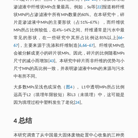
渗滤液中纤维状MPs含量最高。例如，Su等[
22
]报道称纤维
状MPs约占渗滤液中所有MPs数量的60%。在本研究中，碎
片是渗滤液中MPs的主要形状（占51%~67%），而纤维状
MPs所占比例较低，在4%~14%之间。纤维通常是污水中最
常见的形状，在一些研究中其所占比例达85%以上[
66
‒
67
]，主要来源于洗涤和纤维制造[
6
,
66
‒
67
]。纤维状MPs也
会被分解成更小的碎片状MPs。因此，碎片的比例随着MPs
尺寸的减小而增加[
43
]。本研究中碎片而非纤维的优势与小
尺寸MPs的高比例一致，并表明渗滤液中MPs的来源与污水
中有所不同。
大多数MPs呈浅色或深色（
图4
）。L1中透明MPs所占比例
远高于L2（填埋年限较短）和L3（未填埋）中，这可能是
因为填埋过程中塑料发生了老化[
24
]。
4 总结
本研究调查了从中国最大固体废物处置中心收集的三种类