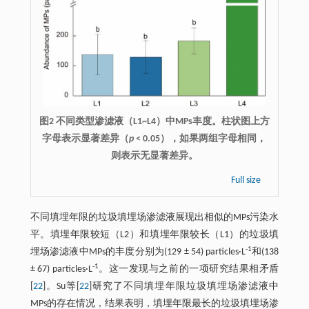
图2 不同类型渗滤液（L1~L4）中MPs丰度。柱状图上方
字母表示显著差异（
p
< 0.05），如果两组字母相同，
则表示无显著差异。
Full size
不同填埋年限的垃圾填埋场渗滤液展现出相似的MPs污染水
平。填埋年限较短（L2）和填埋年限较长（L1）的垃圾填
-1
埋场渗滤液中MPs的丰度分别为(129 ± 54) particles·L
和(138
-1
± 67) particles·L
。这一发现与之前的一项研究结果相矛盾
[
22
]。Su等[
22
]研究了不同填埋年限垃圾填埋场渗滤液中
MPs的存在情况，结果表明，填埋年限最长的垃圾填埋场渗