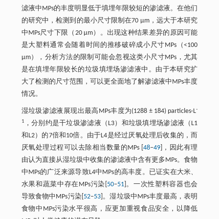
滤液中MPs的丰度明显低于填埋年限较短的渗滤液。在他们
的研究中，检测到的最小尺寸限制在70 μm，远大于本研究
中MPs尺寸下限（20 μm）。出现这种结果差异的原因可能
是大塑料通常会随着时间的推移破碎成小尺寸MPs（<100
μm），分析方法的限制可能会忽视这类小尺寸MPs，尤其
是在填埋年限较长的垃圾填埋场渗滤液中。由于本研究扩
大了检测的尺寸范围，可以更全面地了解渗滤液中MPs丰度
情况。
-
湿垃圾渗滤液展现出最高MPs丰度为(1288 ± 184) particles·L
1
，分别约是干垃圾渗滤液（L3）和垃圾填埋场渗滤液（L1
和L2）的7倍和10倍。由于L4是经过厌氧处理后收集的，而
厌氧处理过程可以去除相当数量的MPs [
48
‒
49
]，因此有理
由认为直接从湿垃圾中收集的渗滤液中含有更多MPs。食物
中MPs的广泛来源导致L4中MPs的高丰度。已证实在大米、
水果和蔬菜中存在MPs污染[
50
‒
51
]。一次性塑料容器也会
导致食物中MPs污染[
52
‒
53
]。湿垃圾中MPs丰度最高，表明
食物中MPs污染水平很高，应更加重视食品安全，以降低