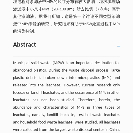
埋过程对渗滤液中MPs的尺寸分布有较大影响，垃圾填埋场
渗滤液中小尺寸MPs（20~100 μm）所占比例（> 80%）高于
其他渗滤液。据我们所知，这是第一个讨论不同类型渗滤
液中MPs来源的研究，研究结果有助于MSW处置过程中MPs
的污染控制。
Abstract
Municipal solid waste (MSW) is an important destination for
abandoned plastics. During the waste disposal process, large
plastic debris is broken down into microplastics (MPs) and
released into the leachate. However, current research only
focuses on landfill leachates, and the occurrence of MPs in other
leachates has not been studied. Therefore, herein, the
abundance and characteristics of MPs in three types of
leachates, namely, landfill leachate, residual waste leachate,
and household food waste leachate, were studied, all leachates
were collected from the largest waste disposal center in China.