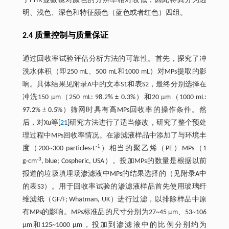
于FTIR显微镜对颜色的分辨率相对较低，因此将其分为透
明、浅色、深色和特征颜色（蓝色或者红色）四组。
2.4 质量控制与质量保证
通过回收率试验评估分析方法的可靠性。首先，探究了冲
洗水体积（即250 mL、500 mL和1000 mL）对MPs提取的影
响。具体结果见附录A中的文本S1和表S2，最终分别选择在
冲洗150 μm（250 mL: 98.2% ± 0.3%）和20 μm（1000 mL:
97.2% ± 0.5%）筛网时具有高MPs回收率的操作条件。然
后，对Xu等[
21
]研究方法进行了适当修改，研究了整个预处
理过程中MPs回收率情况。在渗滤液样品中添加了与环境丰
-1
度（200~300 particles·L
）相当的聚乙烯（PE）MPs（1
-3
g·cm
, blue; Cospheric, USA）。投加MPs的数量是根据以前
报道的垃圾填埋场渗滤液中MPs的结果选择的（见附录A中
的表S3）。用于回收率试验的渗滤液样品首先使用玻璃纤
维滤纸（GF/F; Whatman, UK）进行过滤，以排除样品中原
有MPs的影响。MPs标准品的尺寸分别为27~45 μm、53~106
μm和125~1000 μm，投加到渗滤液中的比例分别约为