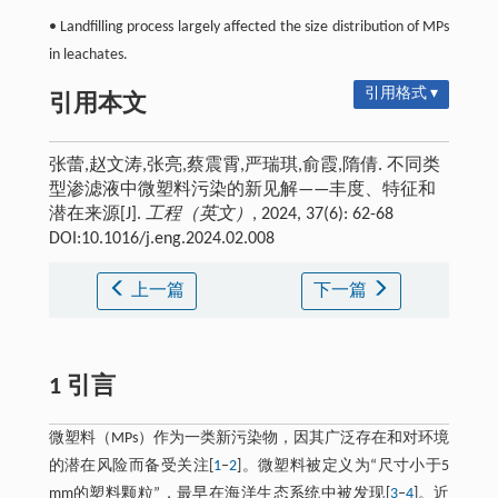
• Landfilling process largely affected the size distribution of MPs
in leachates.
引用格式 ▾
引用本文
张蕾,赵文涛,张亮,蔡震霄,严瑞琪,俞霞,隋倩. 不同类
型渗滤液中微塑料污染的新见解——丰度、特征和
潜在来源[J].
工程（英文）
, 2024, 37(6): 62-68
DOI:10.1016/j.eng.2024.02.008
上一篇
下一篇
1 引言
微塑料（MPs）作为一类新污染物，因其广泛存在和对环境
的潜在风险而备受关注[
1
‒
2
]。微塑料被定义为“尺寸小于5
mm的塑料颗粒”，最早在海洋生态系统中被发现[
3
‒
4
]。近