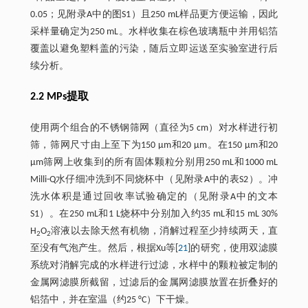
0.05；见附录A中的图S1）且250 mL样品更方便运输，因此
采样量确定为250 mL。水样收集在棕色玻璃瓶中并用铝箔
覆盖以避免塑料盖的污染，随后立即运送至实验室进行后
续分析。
2.2 MPs提取
使用两个组合的不锈钢筛网（直径为5 cm）对水样进行初
筛，筛网尺寸由上至下为150 μm和20 μm。在150 μm和20
μm筛网上收集到的所有固体颗粒分别用250 mL和1000 mL
Milli-Q水仔细冲洗到不同烧杯中（见附录A中的表S2）。冲
洗水体积是通过回收率试验确定的（见附录A中的文本
S1）。在250 mL和1 L烧杯中分别加入约35 mL和15 mL 30%
H
O
溶液以去除天然有机物，消解过程至少持续两天，直
2
2
至没有气泡产生。然后，根据Xu等[
21
]的研究，使用双滤膜
系统对消解完成的水样进行过滤，水样中的颗粒被定制的
金属网滤膜所截留，过滤后的金属网滤膜放置在折叠好的
铝箔中，并在室温（约25 °C）下干燥。