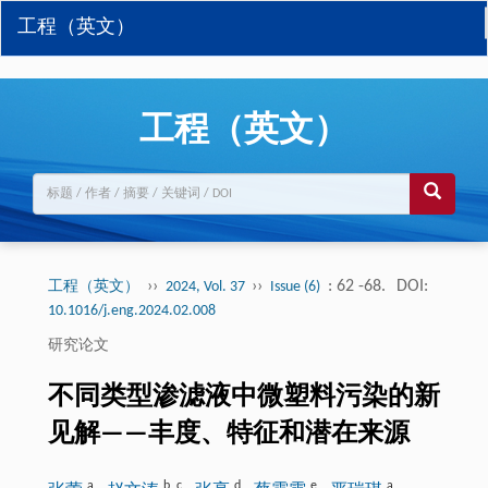
工程（英文）
工程（英文）
››
››
: 62 -68.
DOI:
工程（英文）
2024, Vol. 37
Issue (6)
10.1016/j.eng.2024.02.008
研究论文
不同类型渗滤液中微塑料污染的新
见解——丰度、特征和潜在来源
a
b
,
c
d
e
a