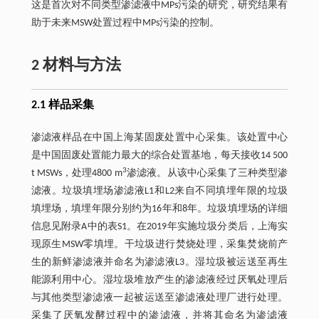
这是首次对不同类型渗滤液中MPs污染的研究，研究结果有
助于未来MSW处置过程中MPs污染的控制。
2 材料与方法
2.1 样品采集
渗滤液样品在中国上海某固废处置中心采集。该处置中心
是中国固废处置能力最大的综合处置基地，每天接收14 500
3
t MSWs，处理4800 m
渗滤液。从该中心采集了三种类型渗
滤液。垃圾填埋场渗滤液L1和L2来自不同填埋年限的垃圾
填埋场，填埋年限分别约为16年和8年。垃圾填埋场的详细
信息见附录A中的表S1。在2019年实施垃圾分类后，上海实
现原生MSW零填埋。干垃圾进行焚烧处理，采集焚烧前产
生的新鲜渗滤液并命名为渗滤液L3。湿垃圾被运送至再生
能源利用中心。湿垃圾堆放产生的渗滤液经过厌氧处理后
与其他类型渗滤液一起被运送至渗滤液处理厂进行处理。
采集了厌氧发酵过程中的渗滤液，并将其命名为渗滤液