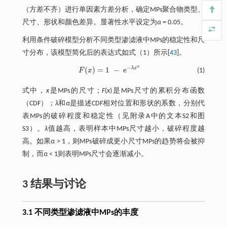
（方差不齐）进行单因素方差分析，确定MPs聚合物类型、
尺寸、形状和颜色差异。显著性水平设定为
α
= 0.05。
利用条件破碎模型分析不同类型渗滤液中MPs的稳定性和尺
寸分布，该模型简化后的表达式如
式（1）
所示[
43
]。
−
α
(
)
=
1
−
e
λ
x
F
x
(1)
F
(
x
)
=
1
-
e
-
λ
x
α
式中，
x
是MPs的尺寸；
F
(
x
)是MPs尺寸的累积分布函数
（CDF）；
λ
和
α
是描述CDF相对位置和形状的系数，分别代
表MPs的破碎程度和稳定性（见附录A中的文本S2和图
S3）。
λ
值越高，表明样本中MPs尺寸越小，破碎程度越
高。如果
α
> 1，则MPs破碎成更小尺寸MPs的趋势将会被抑
制，而
α
< 1则表明MPs尺寸会逐渐减小。
3 结果与讨论
3.1 不同类型渗滤液中MPs的丰度