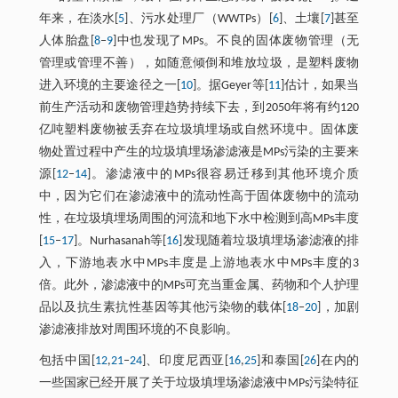
年来，在淡水[
5
]、污水处理厂（WWTPs）[
6
]、土壤[
7
]甚至
人体胎盘[
8
‒
9
]中也发现了MPs。不良的固体废物管理（无
管理或管理不善），如随意倾倒和堆放垃圾，是塑料废物
进入环境的主要途径之一[
10
]。据Geyer等[
11
]估计，如果当
前生产活动和废物管理趋势持续下去，到2050年将有约120
亿吨塑料废物被丢弃在垃圾填埋场或自然环境中。固体废
物处置过程中产生的垃圾填埋场渗滤液是MPs污染的主要来
源[
12
‒
14
]。渗滤液中的MPs很容易迁移到其他环境介质
中，因为它们在渗滤液中的流动性高于固体废物中的流动
性，在垃圾填埋场周围的河流和地下水中检测到高MPs丰度
[
15
‒
17
]。Nurhasanah等[
16
]发现随着垃圾填埋场渗滤液的排
入，下游地表水中MPs丰度是上游地表水中MPs丰度的3
倍。此外，渗滤液中的MPs可充当重金属、药物和个人护理
品以及抗生素抗性基因等其他污染物的载体[
18
‒
20
]，加剧
渗滤液排放对周围环境的不良影响。
包括中国[
12
,
21
‒
24
]、印度尼西亚[
16
,
25
]和泰国[
26
]在内的
一些国家已经开展了关于垃圾填埋场渗滤液中MPs污染特征