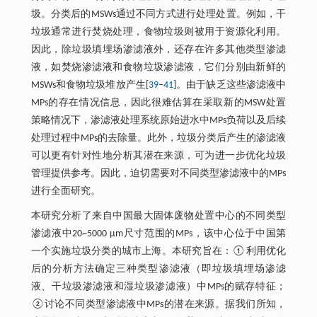
圾。分类后的MSWs通过不同方式进行处理处置。例如，干
垃圾通常进行焚烧处理，食物垃圾则被用于资源化利用。
因此，除垃圾填埋场渗滤液外，还存在许多其他类型渗滤
液，如焚烧渗滤液和食物垃圾渗滤液，它们分别由新鲜的
MSWs和食物垃圾堆放产生[
39
‒
41
]。由于缺乏这些渗滤液中
MPs的存在情况信息，因此很难估算在采取新的MSW处置
策略情况下，渗滤液处理系统原始进水中MPs负荷以及后续
处理过程中MPs的去除量。此外，垃圾分类后产生的渗滤液
可以更有针对性地分析其潜在来源，可为进一步优化垃圾
管理提供参考。因此，迫切需要对不同类型渗滤液中的MPs
进行全面研究。
本研究分析了来自中国最大固体废物处置中心的不同类型
渗滤液中20~5000 μm尺寸范围的MPs，该中心位于中国第
一个实施垃圾分类的城市上海。本研究旨在：①利用优化
后的分析方法确定三种类型渗滤液（即垃圾填埋场渗滤
液、干垃圾渗滤液和湿垃圾渗滤液）中MPs的赋存特征；
②讨论不同类型渗滤液中MPs的潜在来源。据我们所知，