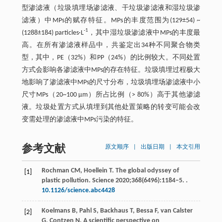
型渗滤液（垃圾填埋场渗滤液、干垃圾渗滤液和湿垃圾渗
滤液）中MPs的赋存特征。MPs的丰度范围为(129±54) ~
-1
(1288±184) particles·L
，其中湿垃圾渗滤液中MPs的丰度最
高。在所有渗滤液样品中，共鉴定出34种不同聚合物类
型，其中，PE（32%）和PP（24%）的比例较大。不同处置
方式会影响各渗滤液中MPs的存在特征。垃圾填埋过程极大
地影响了渗滤液中MPs的尺寸分布，垃圾填埋场渗滤液中小
尺寸MPs（20~100 μm）所占比例（> 80%）高于其他渗滤
液。垃圾处置方式从填埋到其他处置策略的转变可能会改
变需处理的渗滤液中MPs污染的特征。
参考文献
原文顺序
|
出版日期
|
本文引用
Rochman
CM
,
Hoellein
T
. The global odyssey of
[1]
plastic pollution.
Science
2020
;
368
(6496):1184‒5. .
10.1126/science.abc4428
Koelmans
B
,
Pahl
S
,
Backhaus
T
,
Bessa
F
,
van Calster
[2]
G
,
Contzen
N
.
A scientific perspective on