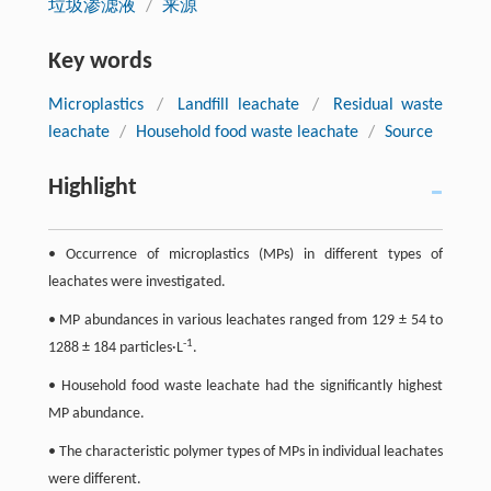
垃圾渗滤液
/
来源
Key words
Microplastics
/
Landfill leachate
/
Residual waste
leachate
/
Household food waste leachate
/
Source
Highlight
• Occurrence of microplastics (MPs) in different types of
leachates were investigated.
• MP abundances in various leachates ranged from 129 ± 54 to
-1
1288 ± 184 particles·L
.
• Household food waste leachate had the significantly highest
MP abundance.
• The characteristic polymer types of MPs in individual leachates
were different.