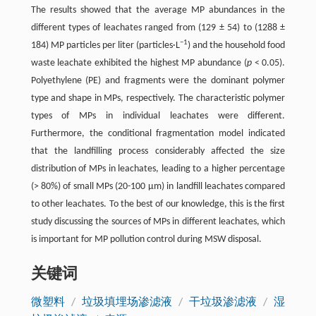
The results showed that the average MP abundances in the
different types of leachates ranged from (129 ± 54) to (1288 ±
−1
184) MP particles per liter (particles·L
) and the household food
waste leachate exhibited the highest MP abundance (
p
< 0.05).
Polyethylene (PE) and fragments were the dominant polymer
type and shape in MPs, respectively. The characteristic polymer
types of MPs in individual leachates were different.
Furthermore, the conditional fragmentation model indicated
that the landfilling process considerably affected the size
distribution of MPs in leachates, leading to a higher percentage
(> 80%) of small MPs (20-100 μm) in landfill leachates compared
to other leachates. To the best of our knowledge, this is the first
study discussing the sources of MPs in different leachates, which
is important for MP pollution control during MSW disposal.
关键词
微塑料
/
垃圾填埋场渗滤液
/
干垃圾渗滤液
/
湿