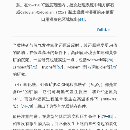
系。在25~150 ℃温度范围内，批次处理系统中纯方解石
或Callovian-Oxfordian（COx）黏土岩缓冲溶液的pH值窗
口用浅灰色区域标出[
69
]。
Full size
当黄铁矿与氢气发生氧化还原反应时，其还原程度受pH值
的影响，在低温高压的条件下，高pH值环境会加速磁黄铁
矿的沉淀。一些研究也证实这一点，包括Wiltowski等[
70
]、
Lambert等[
71
]、Truche等[
67
]、Moslemi 等[
72
]和Didier等[
73
]
的研究。
（4）氧化铁。针铁矿[FeO(OH)]和赤铁矿（Fe
O
）都是富
2
3
3+
3+
含Fe
的矿物，它们可与氢气发生反应，将Fe
还原为
2+
Fe
。而这种还原过程通常发生在高温条件下（300~700
℃）[
74
‒
78
]，超出了典型的地质储存条件。
值得注意的是，在典型的储层温度和压力条件下[
79
‒
81
]，
如果没有微生物活动，并不会发生上述由氢气引起的氧化