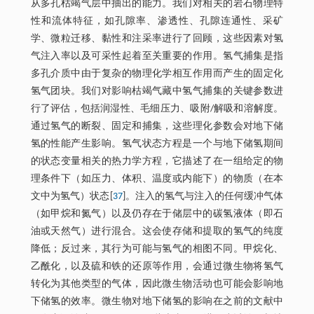
从多孔枯竭气层中抽出的能力。我们对相关的岩石物理特
性和流体特征，如孔隙率、渗透性、孔隙连通性、采矿
学、微粒迁移、黏性和注采率进行了回顾，这些因素对氢
气注入率以及可采性起着至关重要的作用。氢气捕集是指
多孔介质中由于复杂的物理化学相互作用而产生的固定化
氢气团块。我们对影响枯竭气藏中氢气捕集的关键参数进
行了评估，包括润湿性、毛细压力、吸附/解吸和溶解度。
通过氢气的断裂、固定和捕集，这些理化参数会对地下储
氢的性能产生影响。氢气状态方程是一个与地下储氢期间
的状态变量相关的热力学方程，它描述了在一组给定的物
理条件下（如压力、体积、温度或内能下）的物质（在本
文中为氢气）状态[
37
]。注入的氢气与注入的任何缓冲气体
（如甲烷和氮气）以及仍存在于储层中的碳氢液体（即石
油或天然气）进行混合。这会使存储和提取的氢气的纯度
降低；反过来，其行为可能与氢气的相图不同。甲烷化、
乙酰化，以及硫和铁的还原等作用，会通过微生物将氢气
转化为其他类型的气体，因此微生物活动也可能会影响地
下储氢的效率。微生物对地下储氢的影响在之前的文献中