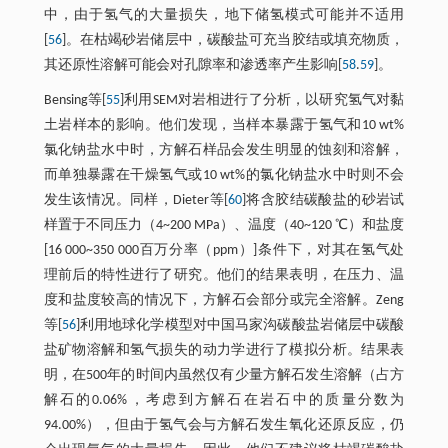
中，由于氢气的大量损失，地下储氢模式可能并不适用
[
56
]。在枯竭砂岩储层中，碳酸盐可充当胶结或填充物质，
其还原性溶解可能会对孔隙率和渗透率产生影响[
58
.
59
]。
Bensing等[
55
]利用SEM对岩相进行了分析，以研究氢气对黏
土岩样本的影响。他们发现，当样本暴露于氢气和10 wt%
氯化钠盐水中时，方解石样品会发生明显的蚀刻和溶解，
而单独暴露在干燥氢气或10 wt%的氯化钠盐水中时则不会
发生该情况。同样，Dieter等[
60
]将含胶结碳酸盐的砂岩试
样置于不同压力（4~200 MPa）、温度（40~120 ℃）和盐度
[16 000~350 000百万分率（ppm）]条件下，对其在氢气处
理前后的特性进行了研究。他们的结果表明，在压力、温
度和盐度较高的情况下，方解石会部分或完全溶解。Zeng
等[
56
]利用地球化学模型对中国马家沟碳酸盐岩储层中碳酸
盐矿物溶解和氢气损失的动力学进行了模拟分析。结果表
明，在500年的时间内虽然仅有少量方解石发生溶解（占方
解石的0.06%，考虑到方解石在岩石中的质量分数为
94.00%），但由于氢气会与方解石发生氧化还原反应，仍