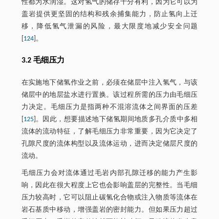
性都为水润湿。这对氢气的储存十分有利，因为它可以为
盖岩提供更坚固的结构和残余捕集能力，防止氢向上迁
移，降低氢气泄漏的风险，最大限度地减少安全问题
[
124
]。
3.2 毛细压力
在实施地下储氢作业之前，必须在储层中注入氢气，与该
储层中的地层盐水进行置换。该过程所需的压力由毛细压
力决定。毛细压力是指两种不混溶流体之间界面的压差
[
125
]。因此，想要描述地下储氢期间地质多孔介质中多相
流体的流动特征，了解毛细压力非常重要，因为它决定了
孔隙尺度的流体构型以及流体运动，进而决定储层尺度的
流动。
毛细压力会对流体通过毛岩内部孔隙迁移的能力产生影
响，因此在很大程度上它也会影响盖层的完整性。当毛细
压力较高时，它可以阻止碳氢化合物或注入物质等流体在
岩石基质中移动，增强盖岩的密封能力。但如果压力超过