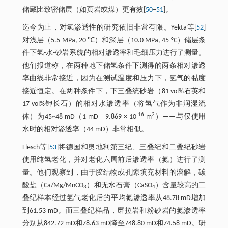
储藏比致密储层（如页岩或煤）更有效[
50
‒
51
]。
迄今为止，对氢渗透性的研究依旧非常有限。Yekta等[
52
]
对浅层（5.5 MPa, 20 ℃）和深层（10.0 MPa, 45 °C）储层条
件下氢-水-砂岩系统的相对渗透率和毛细压力进行了测量。
他们报道称，在两种地下储氢条件下测得的两条相对渗透
率曲线非常接近，因为在测试温度和压力下，氢气的黏度
接近恒定。在两种条件下，下三叠统砂岩（81 vol%石英和
17 vol%钾长石）的相对水渗透率（将氢气作为非润湿流
-16
2
体）为45~48 mD（1 mD = 9.869 × 10
m
）——与仅使用
水时的相对渗透率（44 mD）非常相似。
Flesch等[
53
]将德国和奥地利第三纪、三叠纪和二叠纪砂岩
使用纯氢老化，并对老化六周前后渗透率（氮）进行了测
量。他们观察到，由于胶结物或孔隙填充材料的溶解，碳
酸盐（Ca/Mg/MnCO
）和无水石膏（CaSO
）含量较高的二
3
4
叠纪样本经过氢气老化后的平均氮渗透率从48.78 mD增加
到61.53 mD。而三叠纪样品，磨拉岩和粉砂岩的氮渗透率
分别从842.72 mD和78.63 mD降至748.80 mD和74.58 mD。研