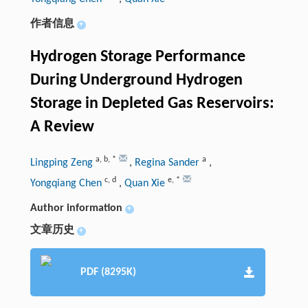
作者信息
+
Hydrogen Storage Performance
During Underground Hydrogen
Storage in Depleted Gas Reservoirs:
A Review
a
,
b
,
*
a
Lingping Zeng
,
Regina Sander
,
c
,
d
e
,
*
Yongqiang Chen
,
Quan Xie
Author information
+
文章历史
+
PDF (8295K)