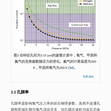
图3 在特征孔径为3.55 μm的渗透介质中，氢气、甲烷和
氮气的克努森数随压力的变化。氮气的计算温度为300
K，甲烷和氢气为360 K [
54
]。
Full size
2.2 孔隙率
孔隙率是影响氢气注入率的岩石物理参数。虽然不连通孔
隙和死端孔隙与氢气流动无关，但孔隙总体积与岩石总体