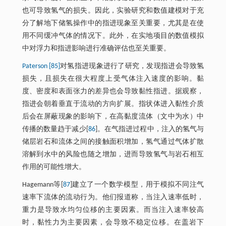
也可导致氢气的损失。因此，实验研究和数值建模对于充
分了解地下储氢操作中的指进现象至关重要，尤其是在使
用不同缓冲气体的情况下。此外，在实地项目的数值模拟
中对浮力和指进影响进行准确评估也至关重要。
Paterson [85]
对氢指进现象进行了研究，发现指进会导致氢
损失，且损失在很大程度上受气体注入速度的影响。黏
度、密度和表面张力的差异也会导致黏性指进。据观察，
指进会朝着垂直于流动的方向扩展。指状体进入黏性介质
后会在屏蔽现象的影响下，在高黏度流体（文中为水）中
传播的数量趋于减少[
86
]。在气指进过程中，注入的氢气与
储层岩石和流体之间的接触面积增加，氢气通过气体扩散
溶解到水中的风险也随之增加，进而导致氢气与岩石相互
作用的可能性增大。
Hagemann等[
87
]建立了一个数学模型，用于模拟不同注气
速率下流体的流动行为。他们报道称，当注入速率低时，
重力是导致水均匀位移的主要因素。而当注入速率较高
时，黏性力为主要因素，会导致不稳定位移。在盖岩下