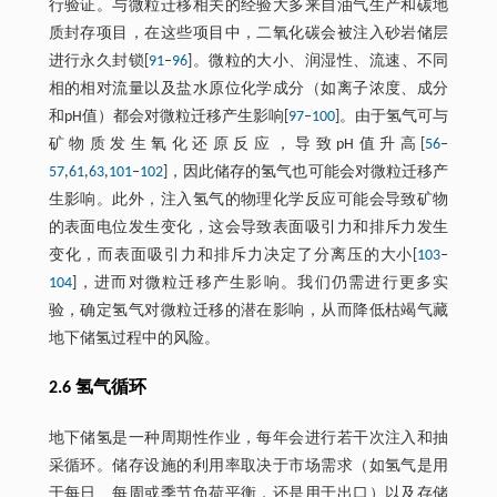
行验证。与微粒迁移相关的经验大多来自油气生产和碳地
质封存项目，在这些项目中，二氧化碳会被注入砂岩储层
进行永久封锁[
91
‒
96
]。微粒的大小、润湿性、流速、不同
相的相对流量以及盐水原位化学成分（如离子浓度、成分
和pH值）都会对微粒迁移产生影响[
97
‒
100
]。由于氢气可与
矿物质发生氧化还原反应，导致pH值升高[
56
‒
57
,
61
,
63
,
101
‒
102
]，因此储存的氢气也可能会对微粒迁移产
生影响。此外，注入氢气的物理化学反应可能会导致矿物
的表面电位发生变化，这会导致表面吸引力和排斥力发生
变化，而表面吸引力和排斥力决定了分离压的大小[
103
‒
104
]，进而对微粒迁移产生影响。我们仍需进行更多实
验，确定氢气对微粒迁移的潜在影响，从而降低枯竭气藏
地下储氢过程中的风险。
2.6 氢气循环
地下储氢是一种周期性作业，每年会进行若干次注入和抽
采循环。储存设施的利用率取决于市场需求（如氢气是用
于每日、每周或季节负荷平衡，还是用于出口）以及存储