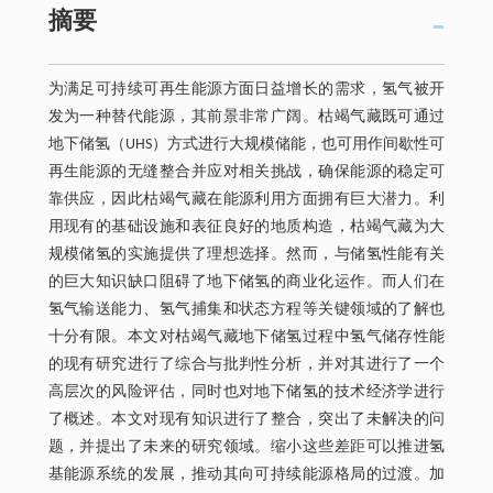
摘要
为满足可持续可再生能源方面日益增长的需求，氢气被开
发为一种替代能源，其前景非常广阔。枯竭气藏既可通过
地下储氢（UHS）方式进行大规模储能，也可用作间歇性可
再生能源的无缝整合并应对相关挑战，确保能源的稳定可
靠供应，因此枯竭气藏在能源利用方面拥有巨大潜力。利
用现有的基础设施和表征良好的地质构造，枯竭气藏为大
规模储氢的实施提供了理想选择。然而，与储氢性能有关
的巨大知识缺口阻碍了地下储氢的商业化运作。而人们在
氢气输送能力、氢气捕集和状态方程等关键领域的了解也
十分有限。本文对枯竭气藏地下储氢过程中氢气储存性能
的现有研究进行了综合与批判性分析，并对其进行了一个
高层次的风险评估，同时也对地下储氢的技术经济学进行
了概述。本文对现有知识进行了整合，突出了未解决的问
题，并提出了未来的研究领域。缩小这些差距可以推进氢
基能源系统的发展，推动其向可持续能源格局的过渡。加