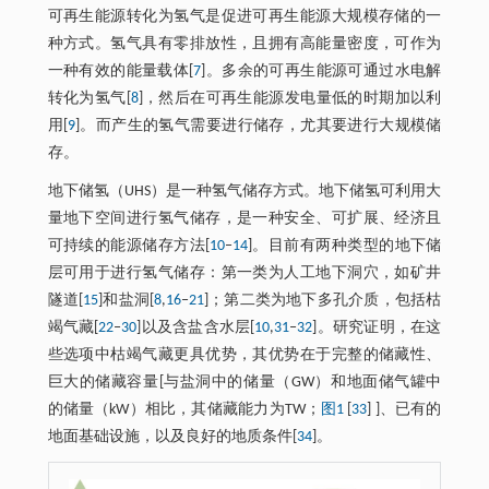
可再生能源转化为氢气是促进可再生能源大规模存储的一
种方式。氢气具有零排放性，且拥有高能量密度，可作为
一种有效的能量载体[
7
]。多余的可再生能源可通过水电解
转化为氢气[
8
]，然后在可再生能源发电量低的时期加以利
用[
9
]。而产生的氢气需要进行储存，尤其要进行大规模储
存。
地下储氢（UHS）是一种氢气储存方式。地下储氢可利用大
量地下空间进行氢气储存，是一种安全、可扩展、经济且
可持续的能源储存方法[
10
‒
14
]。目前有两种类型的地下储
层可用于进行氢气储存：第一类为人工地下洞穴，如矿井
隧道[
15
]和盐洞[
8
,
16
‒
21
]；第二类为地下多孔介质，包括枯
竭气藏[
22
‒
30
]以及含盐含水层[
10
,
31
‒
32
]。研究证明，在这
些选项中枯竭气藏更具优势，其优势在于完整的储藏性、
巨大的储藏容量[与盐洞中的储量（GW）和地面储气罐中
的储量（kW）相比，其储藏能力为TW；
图1
[
33
] ]、已有的
地面基础设施，以及良好的地质条件[
34
]。