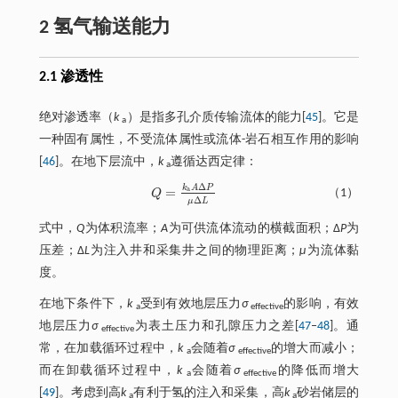
2 氢气输送能力
2.1 渗透性
绝对渗透率（
k
）是指多孔介质传输流体的能力[
45
]。它是
a
一种固有属性，不受流体属性或流体-岩石相互作用的影响
[
46
]。在地下层流中，
k
遵循达西定律：
a
Δ
k
A
P
=
a
（1）
Q
Q
=
k
a
A
Δ
P
μ
Δ
L
Δ
μ
L
式中，
Q
为体积流率；
A
为可供流体流动的横截面积；Δ
P
为
压差；Δ
L
为注入井和采集井之间的物理距离；
μ
为流体黏
度。
在地下条件下，
k
受到有效地层压力
σ
的影响，有效
a
effective
地层压力
σ
为表土压力和孔隙压力之差[
47
‒
48
]。通
effective
常，在加载循环过程中，
k
会随着
σ
的增大而减小；
a
effective
而在卸载循环过程中，
k
会随着
σ
的降低而增大
a
effective
[
49
]。考虑到高
k
有利于氢的注入和采集，高
k
砂岩储层的
a
a