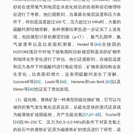
砂岩在使用氢气和地层盐水老化前后的岩相和岩石物理特
征进行了考察。他们观察到，当暴露在储层温度和压力条
件下，特别是温度超过100 ℃，压力超过15 MPa时，大量的
硫酸钙胶结物溶解。各种测量结果也进一步证实了上述发
现，包括微型计算机断层扫描（μ-CT）、氦气孔隙率、氮
气渗透率以及比表面积测量。Henkel等[
64
]在德国的
H2STORE项目中对地下储氢期间目标储层和盖岩的矿物学
和地球化学变化进行了评估。他们还观察到，在储层温度
和压力条件下对硫酸钙进行氢处理后，矿物表面结构会发
生变化，比表面积增大，这表明硫酸钙发生了溶解。
Cozzarelli等[
65
]、Lassin等[
66
]、Hemme和van Berk [
63
]以及
Dieter等[
60
]也证实了类似发现。
（3）硫化物。黄铁矿是一种典型的硫化物矿物，它可以与
储存的氢气发生氧化还原反应，从硫化亚铁的形式还原成
为磁黄铁矿或陨硫铁，并产生硫化氢[
57
,
67
‒
68
]。Truche等
[
69
]在90~250 ℃、压力为0.3~3.0 MPa的条件下对富含黏土
的岩石中的黄铁矿还原为磁黄铁矿的情况进行了研究，该