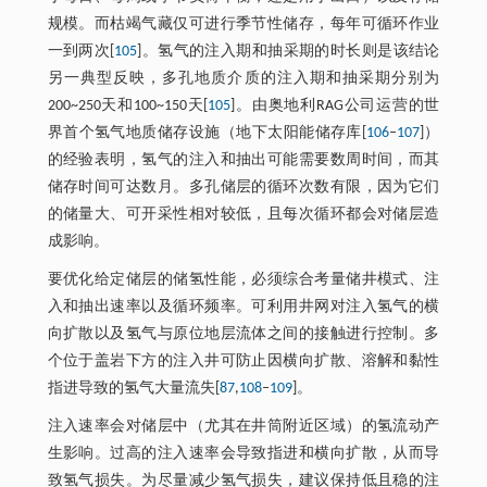
规模。而枯竭气藏仅可进行季节性储存，每年可循环作业
一到两次[
105
]。氢气的注入期和抽采期的时长则是该结论
另一典型反映，多孔地质介质的注入期和抽采期分别为
200~250天和100~150天[
105
]。由奥地利RAG公司运营的世
界首个氢气地质储存设施（地下太阳能储存库[
106
‒
107
]）
的经验表明，氢气的注入和抽出可能需要数周时间，而其
储存时间可达数月。多孔储层的循环次数有限，因为它们
的储量大、可开采性相对较低，且每次循环都会对储层造
成影响。
要优化给定储层的储氢性能，必须综合考量储井模式、注
入和抽出速率以及循环频率。可利用井网对注入氢气的横
向扩散以及氢气与原位地层流体之间的接触进行控制。多
个位于盖岩下方的注入井可防止因横向扩散、溶解和黏性
指进导致的氢气大量流失[
87
,
108
‒
109
]。
注入速率会对储层中（尤其在井筒附近区域）的氢流动产
生影响。过高的注入速率会导致指进和横向扩散，从而导
致氢气损失。为尽量减少氢气损失，建议保持低且稳的注