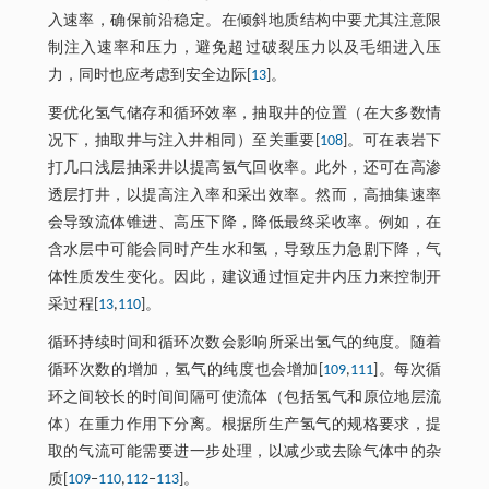
入速率，确保前沿稳定。在倾斜地质结构中要尤其注意限
制注入速率和压力，避免超过破裂压力以及毛细进入压
力，同时也应考虑到安全边际[
13
]。
要优化氢气储存和循环效率，抽取井的位置（在大多数情
况下，抽取井与注入井相同）至关重要[
108
]。可在表岩下
打几口浅层抽采井以提高氢气回收率。此外，还可在高渗
透层打井，以提高注入率和采出效率。然而，高抽集速率
会导致流体锥进、高压下降，降低最终采收率。例如，在
含水层中可能会同时产生水和氢，导致压力急剧下降，气
体性质发生变化。因此，建议通过恒定井内压力来控制开
采过程[
13
,
110
]。
循环持续时间和循环次数会影响所采出氢气的纯度。随着
循环次数的增加，氢气的纯度也会增加[
109
,
111
]。每次循
环之间较长的时间间隔可使流体（包括氢气和原位地层流
体）在重力作用下分离。根据所生产氢气的规格要求，提
取的气流可能需要进一步处理，以减少或去除气体中的杂
质[
109
‒
110
,
112
‒
113
]。