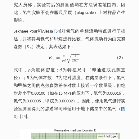
究人员称，实验前后的测量值均在方法误差范围内。因
此，氢气实验不会在塞尺尺度（plug scale）上对样品产生
影响。
Sakhaee-Pour和Alessa [
54
]对氢气的单相流动特点进行了描
述，并将其与氮气和甲烷进行比较。气体流动行为由克努
森数（
K
）决定，其表达如下：
n
−
−
−
−
√
μ
π
=
（2）
K
K
n
=
μ
ρ
d
π
2
R
T
n
2
R
T
ρ
d
式中，
ρ
为流体密度；
d
为特征尺寸（即通道或孔隙直
径）；
R
为气体常数；
T
为绝对温度。在储层条件下，氢气
和甲烷之间的克努森数差在对数上接近一个数量级，但绝
对差小于0.00100（如在15 MPa的压力下，氢气为0.00016，
氮气为0.00005，甲烷为0.00002）。因此，使用氮气进行实
验室测量得到的渗透率同样适用于地下储层中的氢气（
图
3
）[
54
]。