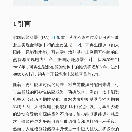
1 引言
据国际能源署（IEA）[
1
]报道，从化石燃料过渡到可再生能
源是实现全球碳中和的重要途径[
1
‒
2
]。可再生能源（如太
阳能、风能和水能）可在零排放的基础上利用可持续的自
然资源实现电力生产。据国际能源署估计，从2020年到
2026年，可再生能源在能源结构中的比例将增加60%，达到
4800 GW [
3
]，约占全球新增发电装机容量的95%。
随着可再生能源时代的到来，对当前能源分配网来讲，可
再生能源的间歇性供应成为一项挑战[
4
]。例如，太阳能发
电每天会经历周期性变化，而水力发电则受季节性周期的
影响[
5
‒
6
]。风能发电变化较多且不稳定性强。可再生资源
的波动会导致能源供应的不均衡，鲜少能满足能源消耗需
求。储能便成为平衡可再生能源供应和消耗的一种手段。
然而，大规模能源储存本身便是一个巨大挑战。将多余的