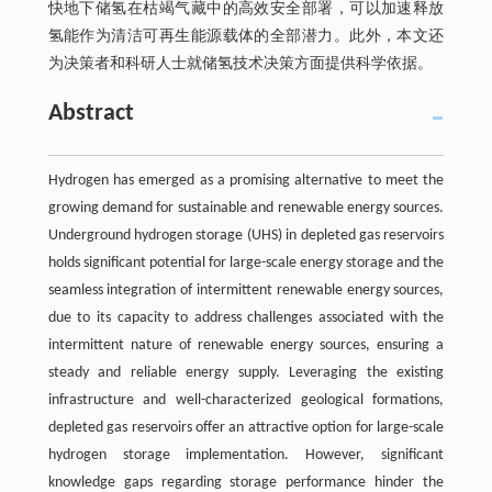
快地下储氢在枯竭气藏中的高效安全部署，可以加速释放
氢能作为清洁可再生能源载体的全部潜力。此外，本文还
为决策者和科研人士就储氢技术决策方面提供科学依据。
Abstract
Hydrogen has emerged as a promising alternative to meet the
growing demand for sustainable and renewable energy sources.
Underground hydrogen storage (UHS) in depleted gas reservoirs
holds significant potential for large-scale energy storage and the
seamless integration of intermittent renewable energy sources,
due to its capacity to address challenges associated with the
intermittent nature of renewable energy sources, ensuring a
steady and reliable energy supply. Leveraging the existing
infrastructure and well-characterized geological formations,
depleted gas reservoirs offer an attractive option for large-scale
hydrogen storage implementation. However, significant
knowledge gaps regarding storage performance hinder the