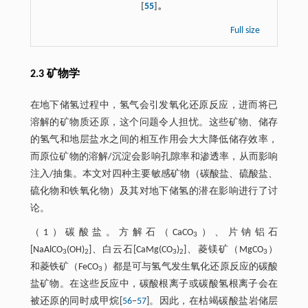
[
55
]。
Full size
2.3 矿物学
在地下储氢过程中，氢气会引发氧化还原反应，进而将已
溶解的矿物质还原，这个问题令人担忧。这些矿物、储存
的氢气和地层盐水之间的相互作用会大大降低储存效率，
而原位矿物的溶解/沉淀会影响孔隙率和渗透率，从而影响
注入/抽集。本文对四种主要敏感矿物（碳酸盐、硫酸盐、
硫化物和铁氧化物）及其对地下储氢的潜在影响进行了讨
论。
（1）碳酸盐。方解石（CaCO
）、片钠铝石
3
[NaAlCO
(OH)
]、白云石[CaMg(CO
)
]、菱镁矿（MgCO
）
3
2
3
2
3
和菱铁矿（FeCO
）都是可与氢气发生氧化还原反应的碳酸
3
盐矿物。在这些反应中，碳酸根离子或碳酸氢根离子会在
被还原的同时成甲烷[
56
‒
57
]。因此，在枯竭碳酸盐岩储层