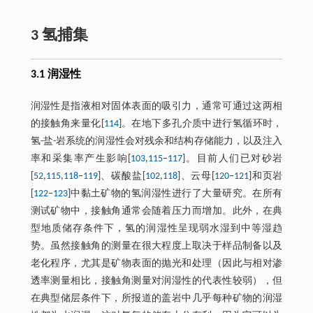
3 氢捕集
3.1 润湿性
润湿性是指液相对固体表面的吸引力，通常可通过这两相
的接触角来量化[
114
]。在地下多孔介质中进行氢循环时，
氢-盐-岩系统的润湿性会对残余和结构存储能力，以及注入
率和采集率产生影响[
103
,
115
‒
117
]。目前人们已对砂岩
[
52
,
115
,
118
‒
119
]、碳酸盐[
102
,
118
]、云母[
120
‒
121
]和页岩
[
122
‒
123
]中黏土矿物的氢润湿性进行了大量研究。在所有
测试矿物中，接触角通常会随着压力而增加。此外，在典
型地质储存条件下，氢的润湿性呈现弱水湿到中等湿趋
势。虽然接触角的测量在很大程度上取决于样品制备以及
老化程序，尤其是矿物表面的抛光和处理（因此与相对渗
透率测量相比，接触角测量对润湿性的代表性较弱），但
在典型储层条件下，所报道的盖岩中几乎每种矿物的润湿