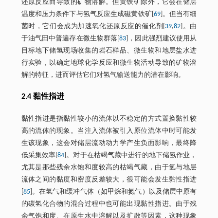
还原反应而导致的矿物溶解。但黄铁矿除外，它会在储层
温度和压力条件下与氢气反应生成磁黄铁矿[
69
]。但当有细
菌时，它们会成为加速氧化还原反应的催化剂[
39
,
82
]。由
于油气田中普遍存在微生物群落[
83
]，因此强烈建议使用从
目标地下储氢现场收集的岩石样品、微生物和地层盐水进
行实验，以确定地球化学反应和微生物活动导致的矿物溶
解的特征，进而评估它们对氢气输送能力的潜在影响。
2.4 黏性指进
黏性指进是指黏性较小的流体以不稳定的方式置换黏性较
高的流体的现象。当注入流体被引入原位流体中时可能发
生该现象，这会对储层流动动力学产生负面影响，最终降
低采集效率[
84
]。对于在枯竭气藏中进行的地下储氢作业，
尤其是那些残余水饱和度较高的枯竭气藏，由于氢与地层
流体之间的黏度和密度反差较大，很可能会发生黏性指进
[
85
]。在氢气和缓冲气体（如甲烷和氮气）以及储层中原有
的碳氢化合物的混合过程中也可能出现黏性指进。由于残
余气饱和度、在原生水中溶解以及扩散等因素，这种现象