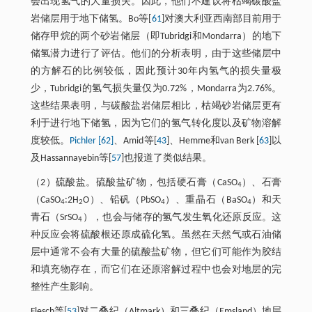
会出现氢气的大量损失。因此，他们不建议将枯竭碳酸盐
岩储层用于地下储氢。Bo等[
61
]对澳大利亚西南部目前用于
储存甲烷的两个砂岩储层（即Tubridgi和Mondarra）的地下
储氢潜力进行了评估。他们的分析表明，由于这些储层中
的方解石的比例较低，因此预计30年内氢气的损失量极
少，Tubridgi的氢气损失量仅为0.72%，Mondarra为2.76%。
这些结果表明，与碳酸盐岩储层相比，枯竭砂岩储层更有
利于进行地下储氢，因为它们的氢气转化度以及矿物溶解
度较低。
Pichler [62]
、Amid等[
43
]、Hemme和van Berk [
63
]以
及Hassannayebin等[
57
]也报道了类似结果。
（2）硫酸盐。硫酸盐矿物，包括硬石膏（CaSO
）、石膏
4
（CaSO
:2H
O）、铅矾（PbSO
）、重晶石（BaSO
）和天
4
2
4
4
青石（SrSO
），也会与储存的氢气发生氧化还原反应。这
4
种反应会将硫酸根还原成硫化氢。虽然在天然气或石油储
层中通常不会有大量的硫酸盐矿物，但它们可能作为胶结
和填充物存在，而它们在还原溶解过程中也会对地层的完
整性产生影响。
Flesch等[
53
]对二叠纪（Altmark）和三叠纪（Emsland）地层