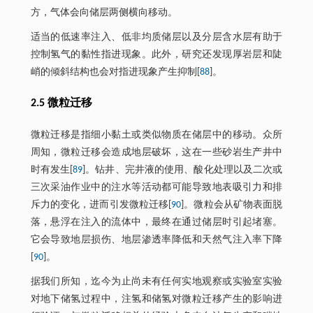
方，气体会向储层两侧横向移动。
适当的低速率注入、低非均质储层以及分层含水层有助于
控制氢气的黏性指进现象。此外，研究还发现厚岩层和陡
峭的倾斜结构也会对指进现象产生抑制[
88
]。
2.5 微粒迁移
微粒迁移是指细小黏土或类似物质在储层中的移动。众所
周知，微粒迁移会造成地层破坏，这在一些砂岩生产井中
时有发生[
89
]。钻井、完井液的使用、酸化处理以及二次或
三次采油作业中的注水等活动都可能导致地表吸引力和排
斥力的变化，进而引发微粒迁移[
90
]。微粒会从矿物表面脱
落，悬浮在注入的流体中，最终在通过储层时引起堵塞。
它会导致地层损伤、地层渗透率降低和天然气注入率下降
[
90
]。
据我们所知，迄今为止尚未有任何实地观察或实验室实验
对地下储氢过程中，注氢和储氢对微粒迁移产生的影响进