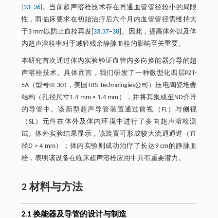
[
33
‒
36
]。当前超声溶栓技术存在再通血管管径较小的局限
性，而临床要求在初始治疗后六个月内血管管径需维持大
于3 mm以防止血栓再发[
33
,
37
‒
38
]。因此，提高体外以及体
内超声溶栓率对于减轻残余静脉血栓的影响至关重要。
本研究首次通过体内实验验证血管内多向换能器介导的超
声溶栓技术。具体而言，我们研发了一种微型化四层PZT-
5A（型号III 301，美国TRS Technologies公司）压电陶瓷堆叠
结构（孔径尺寸1.4 mm × 1.4 mm），并将其集成至ND介导
的导管中。该新型超声导管装置通过前视（FL）与侧视
（SL）元件在体外及体内环境中进行了多向超声溶栓测
试。体外实验结果显示，该装置可形成较大流通通道（直
径
D
> 4 mm）；体内实验则成功治疗了长达9 cm的静脉血
栓，表明该设备在临床超声溶栓应用中具有重要潜力。
2 材料与方法
2.1 换能器及导管的设计与制造