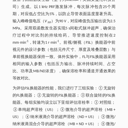
司）生成。以1 kHz PRF激发脉冲，每次脉冲包含25个周
期，对应低占空比为5%，以防止导管表面温度显著升高。
输入峰峰值电压（
V
）为90 V，对应峰值负压输出设为2.5
pp
MPa。采用双函数发生器实现5 s间歇式脉冲超声，确保治
疗过程中对比剂的持续给药。导管推进速度控制在2
-1
-1
mm∙min
，转速为1 r∙min
。前视/侧视（FSL）换能器中前
视元件的设计参数（包括元件尺寸、厚度及堆叠层数）与
单前视换能器保持一致。体外实验中，FL与FSL换能器采用
相同的输入参数（包括压力输出、脉冲持续时间、占空
比、功率及MB/ND浓度），确保溶栓率和通道开通效果的
等效对比。
为评估FSL换能器的性能，我们进行了三组实验：①无旋转
的FL换能器；②无旋转的FSL换能器；③联合旋转的FSL换
能器。每组实验均设立以下亚组评估溶栓率：①对照组；
②单纯超声溶栓（US）；③微泡介导的超声溶栓（MB +
US）；④纳米液滴介导的超声溶栓（ND + US）；⑤微泡/
纳米液滴混合介导的超声溶栓（MB + ND + US）；⑥微泡/