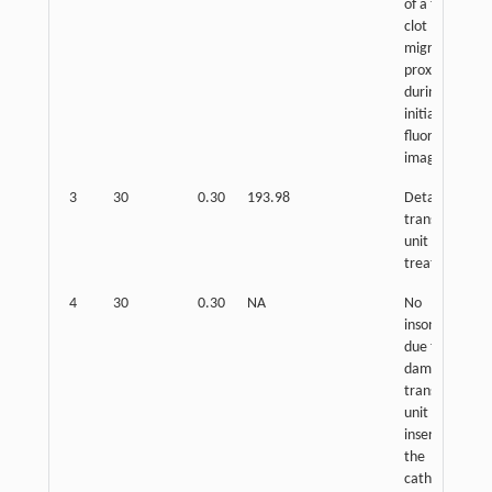
of a target
clot
migrated
proximally
during
initial
fluoroscopy
imaging
3
30
0.30
193.98
Detached
transducer
unit after
treatment
4
30
0.30
NA
No
insonation
due to the
damaged
transducer
unit while
inserting
the
catheter