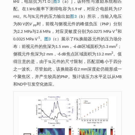
kHz，电阻抗为71 Ω [
图3
（a）]，该特性与激励系统相匹
配。在1 kHz频率下测得电容为1.9 nF，对应介电损耗为17
mU。FL与SL元件的压力输出如
图3
（b）所示，当输入电压
为80 V的
V
时，前视与侧视元件的峰值负压（PNP）分别
pp
-1
为2.2 MPa与2.6 MPa，对应灵敏度分别为0.0275 MPa∙V
和
-1
0.0325 MPa∙V
。
图3
（c）展示了FSL换能器元件的压力场分
2
布：前视元件的焦深为1.5 mm，-6 dB区域面积为5.3 mm
；
2
侧视元件焦深为2 mm，-6 dB焦点区域面积为13.2 mm
。值
得注意的是，由于SL元件的尺寸限制，匹配层略小于四分
之一波长。尽管如此，该换能器在2 mm深度处仍能形成一
个聚焦区，并产生较高的PNP。预计该压力水平足以从MB
和ND中引发空化效应。