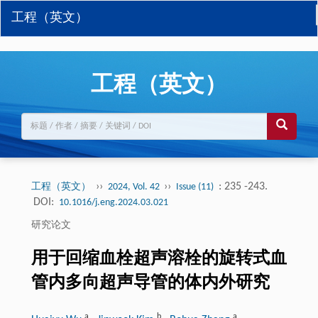
工程（英文）
工程（英文）
››
››
: 235 -243.
工程（英文）
2024, Vol. 42
Issue (11)
DOI:
10.1016/j.eng.2024.03.021
研究论文
用于回缩血栓超声溶栓的旋转式血
管内多向超声导管的体内外研究
a
b
a