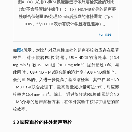
图4 （a）采用FL和FSL换能器进行体外溶栓实验的对比
（含/不含导管旋转操作）；（b）ND/MB介导的超声溶
栓联合低剂量tPA处理30 min后形成的溶栓通道（*
p
<
0.05、**
p
< 0.01表示有统计学显著性差异）。
Full size
如
图4
所示，对比剂对亚急性血栓的超声溶栓效应存在显著
差异。对于旋转FSL换能器，US + ND组的溶栓率（13.4
-1
-1
mg∙min
）较US + MB组（10.1 mg∙min
）提升超过30%。与
此同时，US + ND + MB混合组的溶栓率与US + ND组相当。
低剂量tPA的引入进一步提高了基础溶栓率，其中在US + ND
+ MB + tPA联合处理下，最高质量减少量可达51%，对应溶
-1
栓率达16.4 mg∙min
。综上，通过旋转式FSL换能器结合ND
+ MB介导的超声溶栓方案，在体外实验中获得了理想的溶
栓效率。
3.3 回缩血栓的体外超声溶栓