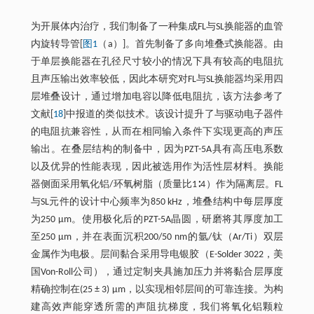
为开展体内治疗，我们制备了一种集成FL与SL换能器的血管
内旋转导管[
图1
（a）]。首先制备了多向堆叠式换能器。由
于单层换能器在孔径尺寸较小的情况下具有较高的电阻抗
且声压输出效率较低，因此本研究对FL与SL换能器均采用四
层堆叠设计，通过增加电容以降低电阻抗，该方法参考了
文献[
18
]中报道的类似技术。该设计提升了与驱动电子器件
的电阻抗兼容性，从而在相同输入条件下实现更高的声压
输出。在叠层结构的制备中，因为PZT-5A具有高压电系数
以及优异的性能表现，因此被选用作为活性层材料。换能
器侧面采用氧化铝/环氧树脂（质量比1∶4）作为隔离层。FL
与SL元件的设计中心频率为850 kHz，堆叠结构中每层厚度
为250 μm。使用极化后的PZT-5A晶圆，研磨将其厚度加工
至250 μm，并在表面沉积200/50 nm的氩/钛（Ar/Ti）双层
金属作为电极。层间黏合采用导电银胶（E-Solder 3022，美
国Von-Roll公司），通过定制夹具施加压力并将黏合层厚度
精确控制在(25 ± 3) μm，以实现相邻层间的可靠连接。为构
建高效声能穿透所需的声阻抗梯度，我们将氧化铝颗粒