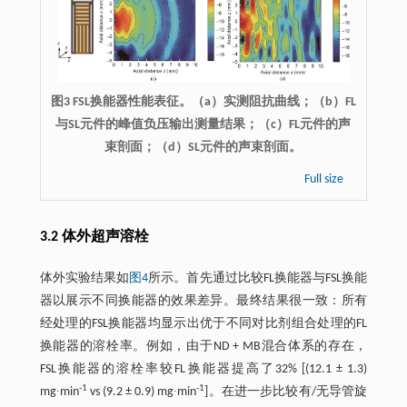
图3 FSL换能器性能表征。（a）实测阻抗曲线；（b）FL
与SL元件的峰值负压输出测量结果；（c）FL元件的声
束剖面；（d）SL元件的声束剖面。
Full size
3.2 体外超声溶栓
体外实验结果如
图4
所示。首先通过比较FL换能器与FSL换能
器以展示不同换能器的效果差异。最终结果很一致：所有
经处理的FSL换能器均显示出优于不同对比剂组合处理的FL
换能器的溶栓率。例如，由于ND + MB混合体系的存在，
FSL换能器的溶栓率较FL换能器提高了32% [(12.1 ± 1.3)
-1
-1
mg∙min
vs (9.2 ± 0.9) mg∙min
]。在进一步比较有/无导管旋