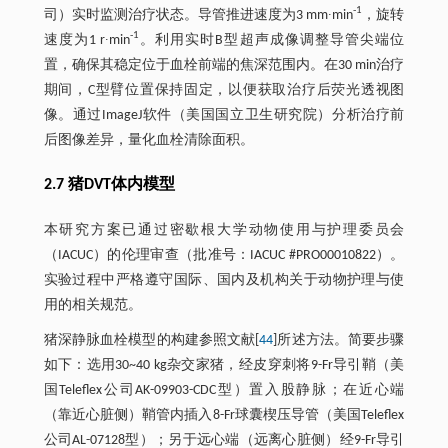
-1
司）实时监测治疗状态。导管推进速度为3 mm∙min
，旋转
-1
速度为1 r∙min
。利用实时B型超声成像调整导管尖端位
置，确保其稳定位于血栓前端的焦深范围内。在30 min治疗
期间，C型臂位置保持固定，以便获取治疗后荧光透视图
像。通过ImageJ软件（美国国立卫生研究院）分析治疗前
后图像差异，量化血栓清除面积。
2.7 猪DVT体内模型
本研究方案已通过密歇根大学动物使用与护理委员会
（IACUC）的伦理审查（批准号：IACUC #PRO00010822）。
实验过程中严格遵守国际、国内及机构关于动物护理与使
用的相关规范。
猪深静脉血栓模型的构建参照文献[
44
]所述方法。简要步骤
如下：选用30~40 kg杂交家猪，经皮穿刺将9-Fr导引鞘（美
国Teleflex公司AK-09903-CDC型）置入股静脉；在近心端
（靠近心脏侧）鞘管内插入8-Fr球囊楔压导管（美国Teleflex
公司AL-07128型）；另于远心端（远离心脏侧）经9-Fr导引