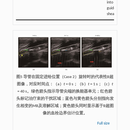
into the
guide
sheath
图5 导管在固定进给位置（Case 2）旋转时的代表性B超
图像，对应时间点：（a）
t
= 0 s；（b）
t
= 1 s；（c）
t
= 40 s。绿色箭头指示导管尖端的换能器单元；红色箭
头标记治疗束的干扰区域；蓝色与黄色箭头分别指向发
生相变的MB及溶解区域；黄色箭头同时显示基于B超图
像的血栓边界估计位置。
Full size