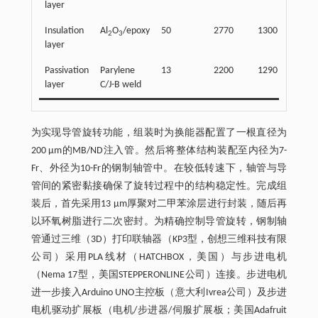
layer
Insulation
Al
O
/epoxy
50
2770
1300
3.6
2
3
layer
Passivation
Parylene
13
2200
1290
2.8
layer
C/J-B weld
为实现导管旋转功能，组装时为换能器配置了一根直径为
200 μm的MB/ND注入管。然后将整体结构装配至内径为7-
Fr、外径为10-Fr的钢制轴管中。在较低转速下，轴管与导
管间的紧密黏接确保了旋转过程中的结构稳定性。完成组
装后，首先采用13 μm厚聚对二甲苯涂层进行封装，随后再
以环氧树脂进行二次密封。为精确控制导管旋转，钢制轴
管通过三维（3D）打印联轴器（KP3型，创想三维科技有限
公司）采用PLA线材（HATCHBOX，美国）与步进电机
（Nema 17型，美国STEPPERONLINE公司）连接。步进电机
进一步接入Arduino UNO主控板（意大利Ivrea公司）及步进
电机驱动扩展板（电机/步进器/伺服扩展板；美国Adafruit