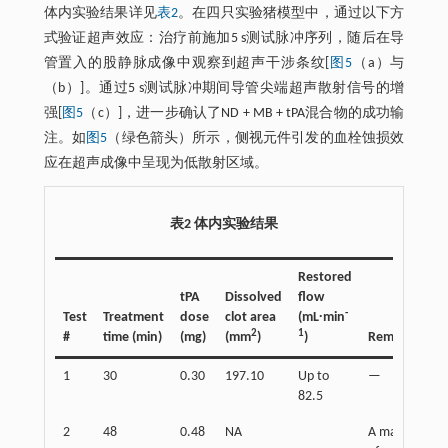
体内实验结果详见
表2
。在四只实验猪模型中，通过以下方
式验证超声效应：治疗前施加5 s测试脉冲序列，随后在导
管置入的股静脉成像中观察到超声干涉条纹[
图5
（a）与
（b）]。通过5 s测试脉冲期间导管尖端超声散射信号的增
强[
图5
（c）]，进一步确认了ND + MB + tPA混合物的成功输
注。如
图5
（绿色箭头）所示，侧视元件引发的血栓蚀损效
应在超声成像中呈现为低散射区域。
表2 体内实验结果
Restored
tPA
Dissolved
flow
-
Test
Treatment
dose
clot area
(mL∙min
2
1
#
time (min)
(mg)
(mm
)
)
Remark
1
30
0.30
197.10
Up to
—
82.5
2
48
0.48
NA
A majority