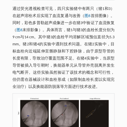
通过荧光透视检查可见，四只实验猪中有两只（猪1和3）
在超声溶栓术后实现了血流复通与改善（
图6
首排图像）。
同时，彩色多普勒超声成像进一步在猪3中验证了血流恢复
（
图6
末排影像）。具体而言，猪1与猪3的血栓长度分别为
9 cm与14 cm。其中猪3的血栓平均溶解区域预估直径为5.3
mm。猪2和猪4的实验中遇到技术问题。在猪2实验中，目
标血栓向近端延伸至髂静脉和下腔静脉，由于原型导管的
长度有限，导致治疗覆盖范围不足。在猪4实验中，当原型
导管被插入导引鞘时，换能器单元从导管外壳脱离并发生
电气断开。这些实验虽然验证了该技术的概念和可行性，
但仍需在器械设计和血栓形成（如限制血栓长度以实现完
全治疗）以及换能器防脱落等方面进行技术改进。