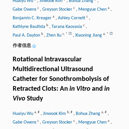
Huaiyu Wu
,
Jinwook Kim
,
Bohua Zhang
,
c
c
a
Gabe Owens
,
Greyson Stocker
,
Mengyue Chen
,
a
c
Benjamin C. Kreager
,
Ashley Cornett
,
b
c
Kathlyne Bautista
,
Tarana Kaovasia
,
b
c
,
*
a
,
*
Paul A. Dayton
,
Zhen Xu
,
Xiaoning Jiang
作者信息
+
Rotational Intravascular
Multidirectional Ultrasound
Catheter for Sonothrombolysis of
Retracted Clots: An
in Vitro
and
in
Vivo
Study
a
,
#
b
,
#
a
,
#
Huaiyu Wu
,
Jinwook Kim
,
Bohua Zhang
,
c
c
a
Gabe Owens
,
Greyson Stocker
,
Mengyue Chen
,