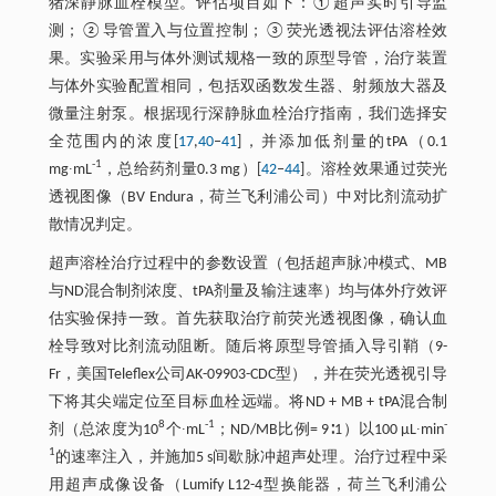
猪深静脉血栓模型。评估项目如下：①超声实时引导监
测；②导管置入与位置控制；③荧光透视法评估溶栓效
果。实验采用与体外测试规格一致的原型导管，治疗装置
与体外实验配置相同，包括双函数发生器、射频放大器及
微量注射泵。根据现行深静脉血栓治疗指南，我们选择安
全范围内的浓度[
17
,
40
‒
41
]，并添加低剂量的tPA（0.1
-1
mg∙mL
，总给药剂量0.3 mg）[
42
‒
44
]。溶栓效果通过荧光
透视图像（BV Endura，荷兰飞利浦公司）中对比剂流动扩
散情况判定。
超声溶栓治疗过程中的参数设置（包括超声脉冲模式、MB
与ND混合制剂浓度、tPA剂量及输注速率）均与体外疗效评
估实验保持一致。首先获取治疗前荧光透视图像，确认血
栓导致对比剂流动阻断。随后将原型导管插入导引鞘（9-
Fr，美国Teleflex公司AK-09903-CDC型），并在荧光透视引导
下将其尖端定位至目标血栓远端。将ND + MB + tPA混合制
8
-1
-
剂（总浓度为10
个∙mL
；ND/MB比例= 9∶1）以100 μL∙min
1
的速率注入，并施加5 s间歇脉冲超声处理。治疗过程中采
用超声成像设备（Lumify L12-4型换能器，荷兰飞利浦公