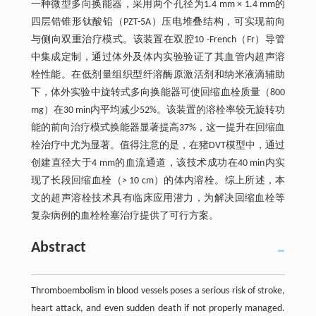
一种微型多向换能器，采用两个孔径为1.4 mm × 1.4 mm的
四层锆锥形钛酸铅（PZT-5A）压电堆叠结构，可实现前向
与侧向双重治疗模式。该装置在双腔10 -French（Fr）导管
中集成定制，通过体外及体内实验验证了其血管内超声溶
栓性能。在低剂量组织型纤溶酶原激活剂和纳米液滴辅助
下，体外实验中旋转式多向换能器可使回缩血栓质量（800
mg）在30 min内平均减少52%。该装置的溶栓率较无旋转功
能的前向治疗模式换能器显著提高37%，这一提升在回缩血
栓治疗中尤为显著。值得注意的是，在猪DVT模型中，通过
创建直径大于4 mm的血流通道，该技术成功在40 min内实
现了长段回缩血栓（> 10 cm）的体内溶栓。综上所述，本
文的超声溶栓技术具有临床应用潜力，为解决回缩血栓等
复杂病例的血栓栓塞治疗提供了可行方案。
Abstract
Thromboembolism in blood vessels poses a serious risk of stroke,
heart attack, and even sudden death if not properly managed.