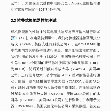
公司）。为确保测试过程中电路安全，Arduino主控板与驱
动扩展板均固定于3D打印外壳内。
2.2 堆叠式换能器性能测试
样机换能器的性能通过其电阻抗响应与声压输出进行测试
[
图2
（a）]。在电阻抗测量中，我们将换能器连接至阻抗分
析仪（4294A，美国安捷伦科技公司），在0.2~1.0 MHz频
率范围内对其响应特性进行测量。在声压输出性能方面，
我们利用函数发生器（33250A，美国安捷伦科技公司）产
生每10 ms 10个周期的正弦脉冲[对应脉冲重复频率（PRF）
为100 Hz]，随后通过射频功率放大器（75A250A，美国AR
公司）进行信号放大（功率增益54 dB）后对换能器进行驱
动。随后，信号经射频功率放大器（75A250A，美国AR公
司）以54 dB功率增益放大后传输至换能器。声压输出则通
过配备20 dB前置放大器（AH-2020，美国ONDA公司）的水
听器（HGL-0085，美国ONDA公司）进行测量，并利用示波
器（DSO7104B，美国安捷伦科技公司）采集数据。首先在