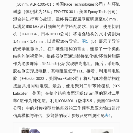
（50 nm, ALR-1005-01；美国Pace Technologies公司）与环氧
树脂（体积比为25%；EPO-TEK 301；美国Epoxy Tech.公司）
混合并进行离心处理。最终将匹配层厚度研磨至0.6 mm，
以满足850 kHz设计频率的声学匹配要求。随后，使用切割
机（DAD 304，日本DISCO公司）将堆叠结构的尺寸切割为
1.4 mm × 1.4 mm，以适配10-Fr导管。
图1
（b）展示了导管
的光学显微照片。在FL堆叠结构的背面，连接了一个类似
结构的侧视元件。换能器侧面通过黏接氧化铝/环氧树脂层
作为绝缘屏障，经24 h固化后实现较高电阻。随后，采用银
胶在侧面形成电极，其电阻值低于1 Ω。接着，利用导电银
胶（E-Solder 3022，美国Von-Roll公司）将FL与SL堆叠结构连
接至共用同轴电缆。最后，使用聚对二甲苯涂覆机（SCS
Labcoter，美国）在整个结构表面沉积13 μm厚的聚对二甲
苯C层作为钝化层。利用COMSOL（版本5.5，美国COMSOL
公司）中的对称模型对换能器的工作频率及压力输出进行
仿真模拟与评估。换能器的设计参数及材料属性见
表1
。