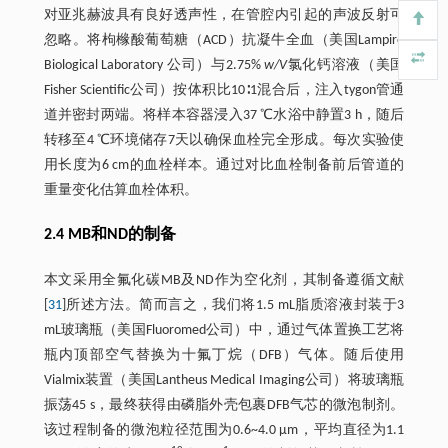
对亚兆赫波具有良好透声性，在管腔内引起的声波反射可
忽略。将枸橼酸葡萄糖（ACD）抗凝牛全血（美国Lampire
Biological Laboratory 公司）与2.75%
w/V
氯化钙溶液（美国
Fisher Scientific公司）按体积比10∶1混合后，注入tygon管通
道并密封两端。将样本容器浸入37 ℃水浴中静置3 h，随后
转移至4 ℃环境储存7天以确保血栓完全形成。每次实验使
用长度为6 cm的血栓样本。通过对比血栓制备前后管道的
重量变化估算血栓体积。
2.4 MB和ND的制备
本文采用全氟化碳MB及ND作为空化剂，其制备遵循文献
[
31
]所述方法。简而言之，我们将1.5 mL脂质溶液封装于3
mL玻璃瓶（美国Fluoromed公司）中，通过气体置换工艺将
瓶内顶部空气替换为十氟丁烷（DFB）气体。随后使用
Vialmix装置（美国Lantheus Medical Imaging公司）将玻璃瓶
振荡45 s，最终获得由磷脂外壳包裹DFB气芯的微泡制剂。
该过程制备的微泡粒径范围为0.6~4.0 μm，平均直径为1.1