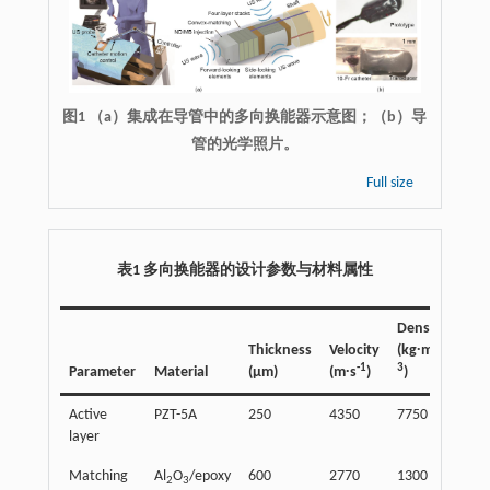
图1 （a）集成在导管中的多向换能器示意图；（b）导
管的光学照片。
Full size
表1 多向换能器的设计参数与材料属性
Density
Aco
-
Thickness
Velocity
(kg∙m
imp
-1
3
Parameter
Material
(μm)
(m∙s
)
)
(MR
Active
PZT-5A
250
4350
7750
33.
layer
Matching
Al
O
/epoxy
600
2770
1300
3.6
2
3