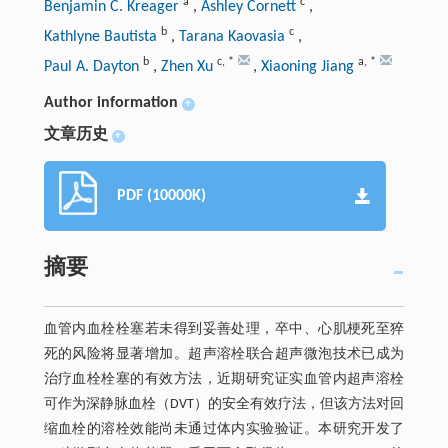
a
c
Benjamin C. Kreager
,
Ashley Cornett
,
b
c
Kathlyne Bautista
,
Tarana Kaovasia
,
b
c
,
*
a
,
*
Paul A. Dayton
,
Zhen Xu
,
Xiaoning Jiang
Author information
+
文章历史
+
PDF (10000K)
摘要
血管内血栓栓塞若未得到妥善处理，卒中、心肌梗死至猝
死的风险将显著增加。超声溶栓联合超声微泡技术已成为
治疗血栓栓塞的有效方法，近期研究证实血管内超声溶栓
可作为深静脉血栓（DVT）的安全有效疗法，但该方法对回
缩血栓的溶栓效能尚未通过体内实验验证。本研究开发了