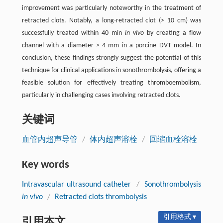
improvement was particularly noteworthy in the treatment of
retracted clots. Notably, a long-retracted clot (> 10 cm) was
successfully treated within 40 min
in vivo
by creating a flow
channel with a diameter > 4 mm in a porcine DVT model. In
conclusion, these findings strongly suggest the potential of this
technique for clinical applications in sonothrombolysis, offering a
feasible solution for effectively treating thromboembolism,
particularly in challenging cases involving retracted clots.
关键词
血管内超声导管
/
体内超声溶栓
/
回缩血栓溶栓
Key words
Intravascular ultrasound catheter
/
Sonothrombolysis
in vivo
/
Retracted clots thrombolysis
引用格式 ▾
引用本文