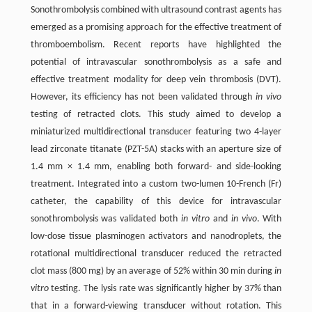
Sonothrombolysis combined with ultrasound contrast agents has
emerged as a promising approach for the effective treatment of
thromboembolism. Recent reports have highlighted the
potential of intravascular sonothrombolysis as a safe and
effective treatment modality for deep vein thrombosis (DVT).
However, its efficiency has not been validated through
in vivo
testing of retracted clots. This study aimed to develop a
miniaturized multidirectional transducer featuring two 4-layer
lead zirconate titanate (PZT-5A) stacks with an aperture size of
1.4 mm × 1.4 mm, enabling both forward- and side-looking
treatment. Integrated into a custom two-lumen 10-French (Fr)
catheter, the capability of this device for intravascular
sonothrombolysis was validated both
in vitro
and
in vivo
. With
low-dose tissue plasminogen activators and nanodroplets, the
rotational multidirectional transducer reduced the retracted
clot mass (800 mg) by an average of 52% within 30 min during
in
vitro
testing. The lysis rate was significantly higher by 37% than
that in a forward-viewing transducer without rotation. This