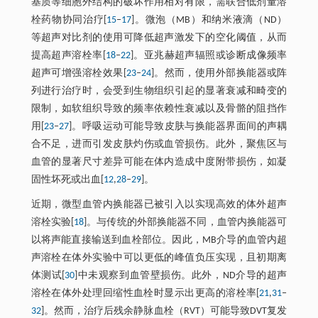
基质等细胞外结构的破坏作用相对有限，需联合低剂量溶
栓药物协同治疗[
15
‒
17
]。微泡（MB）和纳米液滴（ND）
等超声对比剂的使用可降低超声激发下的空化阈值，从而
提高超声溶栓率[
18
‒
22
]。亚兆赫超声辐照或诊断成像频率
超声可增强溶栓效果[
23
‒
24
]。然而，使用外部换能器或阵
列进行治疗时，会受到生物组织引起的显著衰减和畸变的
限制，如软组织导致的频率依赖性衰减以及骨骼的阻挡作
用[
23
‒
27
]。呼吸运动可能导致皮肤与换能器界面间的声耦
合不足，进而引发皮肤灼伤或血管损伤。此外，聚焦区与
血管的显著尺寸差异可能在体内造成中度附带损伤，如凝
固性坏死或出血[
12
,
28
‒
29
]。
近期，微型血管内换能器已被引入以实现高效的体外超声
溶栓实验[
18
]。与传统的外部换能器不同，血管内换能器可
以将声能直接输送到血栓部位。因此，MB介导的血管内超
声溶栓在体外实验中可以更低的峰值负压实现，且初期离
体测试[
30
]中未观察到血管壁损伤。此外，ND介导的超声
溶栓在体外处理回缩性血栓时显示出更高的溶栓率[
21
,
31
‒
32
]。然而，治疗后残余静脉血栓（RVT）可能导致DVT复发