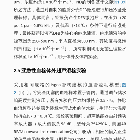
10
-1
μm，浓度约为1 × 10
个∙mL
。ND的制备基于文献[
31
,
39
]
所述方法，通过对自制的脂质外壳DFB微泡进行加压冷凝处
理获得。具体而言，经振荡产生DFB微泡后，在压力（20
psi, 1 psi = 6.895 kPa）及低温（-13 ℃）条件下进行冷凝处
理，最终获得以液态DFB为核心的纳米液滴。纳米滴液的粒
径范围为250~600 nm，平均直径为330 nm，其浓度与微泡
10
-1
制剂相近（1 × 10
个∙mL
）。所有制剂均用无菌生理盐水
8
-1
稀释至1 × 10
个∙mL
，用于体外及体内实验。
2.5 亚急性血栓体外超声溶栓实验
采用相同规格的tygon管构建模拟血管流动模型[
图
2
（b）]，将完全闭塞的血栓样本置于管内。通过调节储水
箱高度控制液压，所有实验的压力均维持在0.5 kPa。静脉
血流模型起始端为装载生理盐水的储水箱，生理盐水温度
维持在(37.3 ± 0.3) ℃。溶栓实验期间，超声换能器由射频功
率放大器（放大倍数为53 dB，型号为75A250A，美国AR
RF/Microwave Instrumentation公司）驱动，相应的输入正弦
波信号由函数发生器（型号为33250A，美国安捷伦科技公