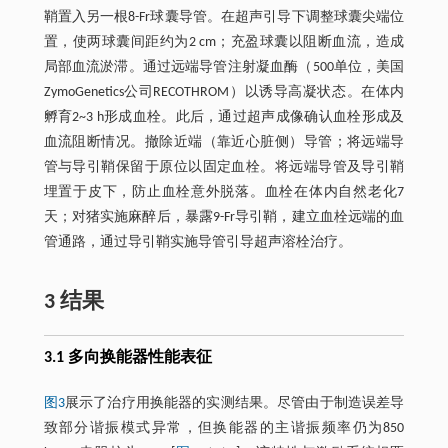
鞘置入另一根8-Fr球囊导管。在超声引导下调整球囊尖端位
置，使两球囊间距约为2 cm；充盈球囊以阻断血流，造成
局部血流淤滞。通过远端导管注射凝血酶（500单位，美国
ZymoGenetics公司RECOTHROM）以诱导高凝状态。在体内
孵育2~3 h形成血栓。此后，通过超声成像确认血栓形成及
血流阻断情况。撤除近端（靠近心脏侧）导管；将远端导
管与导引鞘保留于原位以固定血栓。将远端导管及导引鞘
埋置于皮下，防止血栓意外脱落。血栓在体内自然老化7
天；对猪实施麻醉后，暴露9-Fr导引鞘，建立血栓远端的血
管通路，通过导引鞘实施导管引导超声溶栓治疗。
3 结果
3.1 多向换能器性能表征
图3
展示了治疗用换能器的实测结果。尽管由于制造误差导
致部分谐振模式异常，但换能器的主谐振频率仍为850