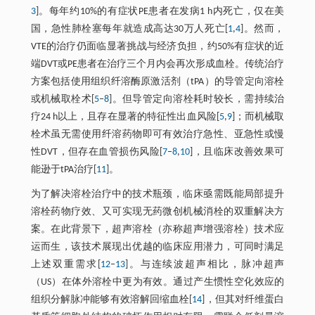
3
]。每年约10%的有症状PE患者在发病1 h内死亡，仅在美
国，急性肺栓塞每年就造成高达30万人死亡[
1
,
4
]。然而，
VTE的治疗仍面临显著挑战与经济负担，约50%有症状的近
端DVT或PE患者在治疗三个月内会再次形成血栓。传统治疗
方案包括使用组织纤溶酶原激活剂（tPA）的导管定向溶栓
或机械取栓术[
5
‒
8
]。但导管定向溶栓耗时较长，需持续治
疗24 h以上，且存在显著的特征性出血风险[
5
,
9
]；而机械取
栓术虽无需使用纤溶药物即可有效治疗急性、亚急性或慢
性DVT，但存在血管损伤风险[
7
‒
8
,
10
]，且临床改善效果可
能逊于tPA治疗[
11
]。
为了解决溶栓治疗中的技术瓶颈，临床亟需既能局部提升
溶栓药物疗效、又可实现无药微创机械消栓的双重解决方
案。在此背景下，超声溶栓（亦称超声增强溶栓）技术应
运而生，该技术展现出优越的临床应用潜力，可同时满足
上述双重需求[
12
‒
13
]。与连续波超声相比，脉冲超声
（US）在体外溶栓中更为有效。通过产生惯性空化效应的
组织分解脉冲能够有效溶解回缩血栓[
14
]，但其对纤维蛋白