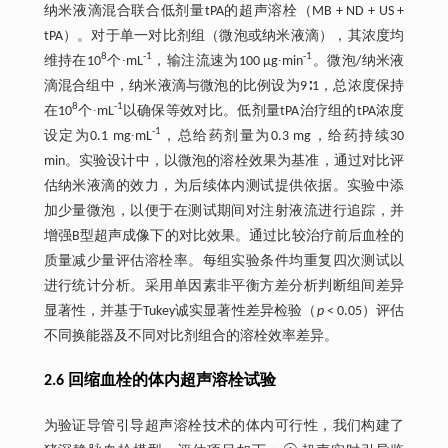
纳米液滴混合联合低剂量tPA的超声溶栓（MB + ND + US +
tPA）。对于单一对比剂组（微泡或纳米液滴），其浓度均
8
-1
-1
维持在10
个∙mL
，输注流速为100 μg∙min
。微泡/纳米液
滴混合组中，纳米液滴与微泡的比例设为9∶1，总浓度保持
8
-1
在10
个∙mL
以确保等效对比。低剂量tPA治疗组的tPA浓度
-1
设定为0.1 mg∙mL
，总给药剂量为0.3 mg，给药持续30
min。实验设计中，以微泡的溶栓效果为基准，通过对比评
估纳米液滴的效力，为后续体内测试提供依据。实验中添
加少量微泡，以便于在测试期间对注射液流进行追踪，并
增强B型超声成像下的对比效果。通过比较治疗前后血栓的
质量减少量评估溶栓率。每组实验条件均重复四次测试以
进行统计分析。采用单因素非平衡方差分析判断组间差异
显著性，并基于Tukey诚实显著性差异检验（
p
< 0.05）评估
不同换能器及不同对比剂组合的溶栓效率差异。
2.6 回缩血栓的体内超声溶栓试验
为验证导管引导超声溶栓技术的体内可行性，我们构建了