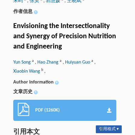
宋昀
,
张昊
,
郭慧媛
,
王晓斌
作者信息
+
Envisioning the Intersectionality
and Synergy of Precision Nutrition
and Engineering
a
a
a
Yun Song
,
Hao Zhang
,
Huiyuan Guo
,
b
Xiaobin Wang
,
Author information
+
文章历史
+
PDF (1260K)
引用格式 ▾
引用本文