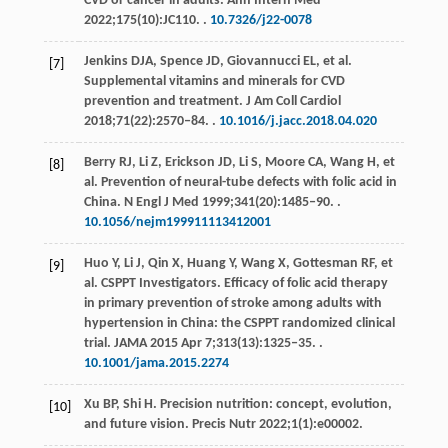
CVD or cancer in adults.
Ann Intern Med
2022
;
175
(10):JC110. .
10.7326/j22-0078
Jenkins
DJA
,
Spence
JD
,
Giovannucci
EL
, et al.
[7]
Supplemental vitamins and minerals for CVD
prevention and treatment.
J Am Coll Cardiol
2018
;
71
(22):2570‒84. .
10.1016/j.jacc.2018.04.020
Berry
RJ
,
Li
Z
,
Erickson
JD
,
Li
S
,
Moore
CA
,
Wang
H
, et
[8]
al. Prevention of neural-tube defects with folic acid in
China.
N Engl J Med
1999
;
341
(20):1485‒90. .
10.1056/nejm199911113412001
Huo
Y
,
Li
J
,
Qin
X
,
Huang
Y
,
Wang
X
,
Gottesman
RF
, et
[9]
al.
CSPPT Investigators
. Efficacy of folic acid therapy
in primary prevention of stroke among adults with
hypertension in China: the CSPPT randomized clinical
trial. JAMA
2015
Apr 7;
313
(13):1325‒35. .
10.1001/jama.2015.2274
Xu
BP
,
Shi
H
. Precision nutrition: concept, evolution,
[10]
and future vision.
Precis Nutr
2022
;
1
(1):e00002.