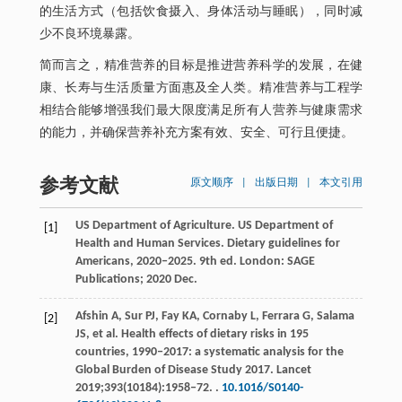
的生活方式（包括饮食摄入、身体活动与睡眠），同时减
少不良环境暴露。
简而言之，精准营养的目标是推进营养科学的发展，在健
康、长寿与生活质量方面惠及全人类。精准营养与工程学
相结合能够增强我们最大限度满足所有人营养与健康需求
的能力，并确保营养补充方案有效、安全、可行且便捷。
参考文献
原文顺序
|
出版日期
|
本文引用
US Department of Agriculture. US Department of
[1]
Health and Human Services.
Dietary guidelines for
Americans
, 2020‒2025. 9th ed. London: SAGE
Publications;
2020
Dec.
Afshin
A
,
Sur
PJ
,
Fay
KA
,
Cornaby
L
,
Ferrara
G
,
Salama
[2]
JS
, et al. Health effects of dietary risks in 195
countries, 1990‒2017: a systematic analysis for the
Global Burden of Disease Study 2017.
Lancet
2019
;
393
(10184):1958‒72. .
10.1016/S0140-