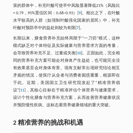
策的群体中，补充叶酸可使卒中风险显著降低21%（风险比
= 0.79，95%置信区间：0.68~0.93）[
9
]。相比之下，在叶酸
水平较高的人群（如强制叶酸强化国家的居民）中，补充
叶酸对预防卒中的益处则较为有限[
7
]。
长期以来，膳食营养补充始终局限于“一刀切”模式，这种
模式缺乏对个体特征及实际健康与营养需求方面的考量，
会导致营养补充不足、过量或失衡[
10
]。正因如此，完全相
同的营养补充方案可能会对身体产生益处，也可能完全没
有效果甚至会对身体有害。现有文献常出现研究结论相互
矛盾的情况，使医疗从业者与消费者困惑重重，根源即在
于此。近期，美国国立卫生研究院发起了“精准营养倡
议”[
11
]，其核心目标在于精准评估个体营养与健康需求，
设计个性化膳食与营养补充方案，从而改善营养健康状况
并预防慢性疾病。这标志着营养健康领域的重大突破。
2 精准营养的挑战和机遇