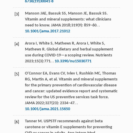
6736(19)30041-8
Manson
JAE
,
Bassuk
SS
,
Manson
JE
,
Bassuk
SS
.
[3]
Vitamin and mineral supplements: what clinicians
need to know.
JAMA
2018
;
319
(9): 859‒60. .
10.1001/jama.2017.21012
Arora
I
,
White
S
,
Mathews
R
,
Arora
I
,
White
S
,
[4]
Mathews
R
. Global dietary and herbal supplement
use during COVID-19—a scoping review.
Nutrients
2023
;
15
(3):771. .
10.3390/nu15030771
O’Connor
EA
,
Evans
CV
,
Ivlev
I
,
Rushkin
MC
,
Thomas
[5]
RG
,
Martin
A
, et al. Vitamin and mineral supplements
for the primary prevention of cardiovascular disease
and cancer: updated evidence report and systematic
review for the US preventive services task force.
JAMA
2022
;
327
(23): 2334‒47. .
10.1001/jama.2021.15650
Tanner
M
. USPSTF recommends against beta
[6]
carotene or vitamin E supplements for preventing