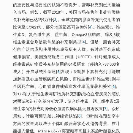
的重要性与必要性的认知不断提升，营养补充剂已大量涌
入市场。例如，截至2018年，美国市场在售的非处方类膳
食补充剂已达约9万种[
3
]。全球范围内膳食补充剂使用者的
比例至少为21%，部分地区最高可达80% [
4
]。维生素C、维
生素D、复合维生素、益生菌、Omega-3脂肪酸、锌及B族
维生素复合剂是最常见的补充剂类型[
4
]。但是，膳食补充
剂的广泛供应和使用并未惠及所有人群，有时甚至会造成
健康损害。美国预防服务工作组（USPSTF）针对健康成人
维生素或矿物质补充剂使用的84项研究（共纳入739 803名
成人）开展系统性综述[
5
]发现：β-胡萝卜素补充剂可能增
加肺癌及心血管疾病死亡风险，而维生素D和维生素E则与
全因死亡率、心血管事件或癌症发生率无显著相关性[
6
]。
对179项关于维生素与矿物质补充剂防治心血管疾病的随机
对照试验进行荟萃分析发现，复合维生素、钙、维生素C及
维生素D的补充对降低心血管疾病风险无显著效果[
7
]。众所
周知，叶酸可预防胎儿神经管缺陷[
8
]。但叶酸在预防卒中
方面的效果则取决于个体叶酸营养状态及遗传背景。在叶
酸摄入量低、
MTHFR
C677T突变频率高且未实施叶酸强化政