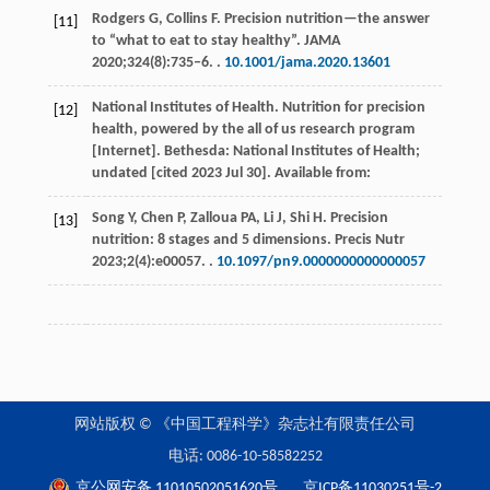
Rodgers
G
,
Collins
F
. Precision nutrition—the answer
[11]
to “what to eat to stay healthy”.
JAMA
2020
;
324
(8):735‒6. .
10.1001/jama.2020.13601
National Institutes of Health. Nutrition for precision
[12]
health, powered by the all of us research program
[Internet]. Bethesda: National Institutes of Health;
undated [cited 2023 Jul 30]. Available from:
Song
Y
,
Chen
P
,
Zalloua
PA
,
Li
J
,
Shi
H
. Precision
[13]
nutrition: 8 stages and 5 dimensions.
Precis Nutr
2023
;
2
(4):e00057. .
10.1097/pn9.0000000000000057
网站版权 © 《中国工程科学》杂志社有限责任公司
电话: 0086-10-58582252
京公网安备 11010502051620号
京ICP备11030251号-2