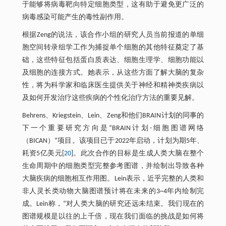
于能够将病毒靶向特定细胞类型，这有助于避免更广泛的
病毒感染可能产生的毒性副作用。
根据Zeng的说法，该合作小组的研究人员当前报道的单细
胞空间转录组学工作为捕捉单个细胞的其他特征奠定了基
础，这些特征包括蛋白质表达、细胞生理学、细胞功能以
及细胞的连接方式。她表示，从这些方面了解大脑的复杂
性，将为科学家和临床医生提供关于神经和精神类疾病以
及如何开发治疗这些疾病的个性化治疗方法的重要见解。
Behrens、Kriegstein、Lein、Zeng和他们BRAIN计划的同事的
下一个重要研究方向是“BRAIN计划-细胞图谱网络
（BICAN）”项目。该项目已于2022年启动，计划为期5年、
耗资5亿美元[
20
]。此次合作的目标是生成人类大脑在整个
生命周期中的细胞类型完整参考图谱，并绘制出导致各种
大脑疾病的细胞相互作用图。Lein表示，近乎完整的人类和
非人灵长类动物大脑图谱预计将在未来的3~4年内绘制完
成。Lein称，“对人类大脑的研究还远未结束。我们现在的
图谱规模是以往的上千倍，现在我们面临的挑战是如何将