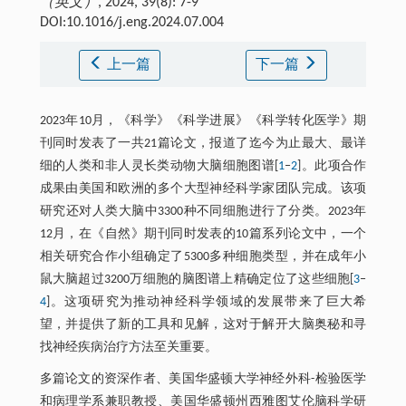
（英文）
, 2024, 39(8): 7-9
DOI:10.1016/j.eng.2024.07.004
上一篇
下一篇
2023年10月，《科学》《科学进展》《科学转化医学》期
刊同时发表了一共21篇论文，报道了迄今为止最大、最详
细的人类和非人灵长类动物大脑细胞图谱[
1
‒
2
]。此项合作
成果由美国和欧洲的多个大型神经科学家团队完成。该项
研究还对人类大脑中3300种不同细胞进行了分类。2023年
12月，在《自然》期刊同时发表的10篇系列论文中，一个
相关研究合作小组确定了5300多种细胞类型，并在成年小
鼠大脑超过3200万细胞的脑图谱上精确定位了这些细胞[
3
‒
4
]。这项研究为推动神经科学领域的发展带来了巨大希
望，并提供了新的工具和见解，这对于解开大脑奥秘和寻
找神经疾病治疗方法至关重要。
多篇论文的资深作者、美国华盛顿大学神经外科-检验医学
和病理学系兼职教授、美国华盛顿州西雅图艾伦脑科学研