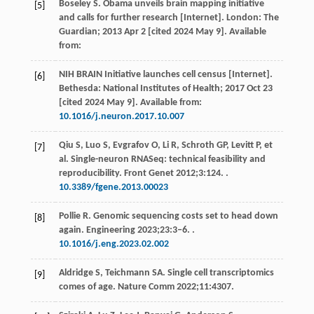
Boseley
S
. Obama unveils brain mapping initiative
[5]
and calls for further research [Internet]. London: The
Guardian;
2013
Apr
2 [cited 2024 May 9]
. Available
from:
NIH BRAIN Initiative launches cell census [Internet].
[6]
Bethesda: National Institutes of Health;
2017
Oct
23
[cited 2024 May 9]
. Available from:
10.1016/j.neuron.2017.10.007
Qiu
S
,
Luo
S
,
Evgrafov
O
,
Li
R
,
Schroth
GP
,
Levitt
P
, et
[7]
al. Single-neuron RNASeq: technical feasibility and
reproducibility.
Front Genet
2012
;
3
:124. .
10.3389/fgene.2013.00023
Pollie
R
. Genomic sequencing costs set to head down
[8]
again.
Engineering
2023
;
23
:3‒6. .
10.1016/j.eng.2023.02.002
Aldridge
S
,
Teichmann
SA
. Single cell transcriptomics
[9]
comes of age.
Nature Comm
2022
;
11
:4307.