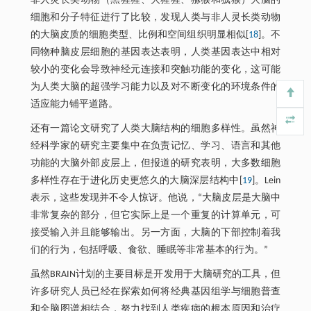
非人灵长类动物（黑猩猩、大猩猩、猕猴和狨猴）大脑的
细胞和分子特征进行了比较，发现人类与非人灵长类动物
的大脑皮质的细胞类型、比例和空间组织明显相似[
18
]。不
同物种脑皮层细胞的基因表达表明，人类基因表达中相对
较小的变化会导致神经元连接和突触功能的变化，这可能
为人类大脑的超强学习能力以及对不断变化的环境条件的
适应能力铺平道路。
还有一篇论文研究了人类大脑结构的细胞多样性。虽然神
经科学家的研究主要集中在负责记忆、学习、语言和其他
功能的大脑外部皮层上，但报道的研究表明，大多数细胞
多样性存在于进化历史更悠久的大脑深层结构中[
19
]。Lein
表示，这些发现并不令人惊讶。他说，“大脑皮层是大脑中
非常复杂的部分，但它实际上是一个重复的计算单元，可
接受输入并且能够输出。另一方面，大脑的下部控制着我
们的行为，包括呼吸、食欲、睡眠等非常基本的行为。”
虽然BRAIN计划的主要目标是开发用于大脑研究的工具，但
许多研究人员已经在探索如何将经典基因组学与细胞普查
和全脑图谱相结合，努力找到人类疾病的根本原因和治疗