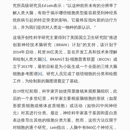
究所高级研究员Ed Lein表示：“以这种前所未有的分辨率了
解人类大脑，有助于揭示哪些细胞类型最容易受到神经系
统疾病引起的特定突变的影响。它最终应指向新的治疗方
法，并为我们提供对人类这一物种的新认识。”
这项开创性科学研究主要得到了美国国立卫生研究院“推进
创新神经技术脑研究（BRAIN）计划”的支持，该计划于
2014年启动，耗资30亿美元，旨在开发工具和技术来理解
和绘制人类大脑[
5
]。BRAIN计划-细胞普查联盟（BICCN）成
立于2017年，最初目标是为小鼠生成一个全面的三维大脑
细胞参考图谱[
6
]。研究人员完成了烦琐细致的分类和绘图
工作，为绘制新的脑图谱奠定了基础。
自19世纪初期，科学家开始使用显微镜来观察脑组织，此
后的一个多世纪里，科学家主要根据脑细胞的形状（如星
形胶质细胞或锥体皮质细胞）或活动（如快闪中间神经
元）对其进行分类。最近，神经科学家基于基因和蛋白质
表达推导出其他的细胞分类方案。然而，这些方法仅限于
对细胞的逐个研究。Lein指出，人脑中有860亿个神经元，