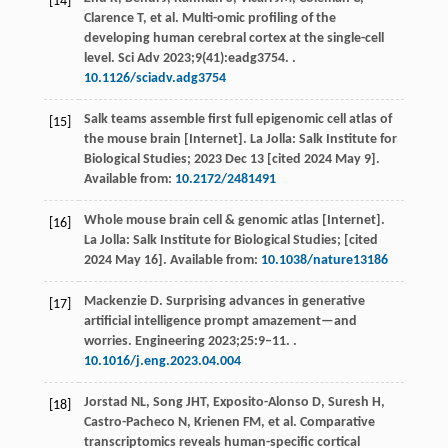
[14]
Clarence
T
, et al. Multi-omic profiling of the
developing human cerebral cortex at the single-cell
level.
Sci Adv 2023
;
9
(41):eadg3754. .
10.1126/sciadv.adg3754
Salk teams assemble first full epigenomic cell atlas of
[15]
the mouse brain [Internet].
La Jolla: Salk Institute for
Biological Studies
;
2023
Dec 13 [cited 2024 May 9].
Available from:
10.2172/2481491
Whole mouse brain cell & genomic atlas [Internet].
[16]
La Jolla: Salk Institute for Biological Studies
; [cited
2024 May 16]. Available from:
10.1038/nature13186
Mackenzie
D
. Surprising advances in generative
[17]
artificial intelligence prompt amazement—and
worries.
Engineering
2023
;
25
:9‒11. .
10.1016/j.eng.2023.04.004
Jorstad
NL
,
Song
JHT
,
Exposito-Alonso
D
,
Suresh
H
,
[18]
Castro-Pacheco
N
,
Krienen
FM
, et al. Comparative
transcriptomics reveals human-specific cortical