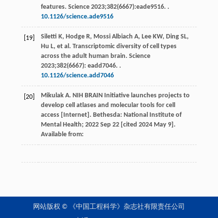
features.
Science 2023
;
382
(6667):eade9516. .
10.1126/science.ade9516
Siletti
K
,
Hodge
R
,
Mossi Albiach
A
,
Lee
KW
,
Ding
SL
,
[19]
Hu
L
, et al. Transcriptomic diversity of cell types
across the adult human brain.
Science
2023
;
382
(6667): eadd7046. .
10.1126/science.add7046
Mikulak
A
. NIH BRAIN Initiative launches projects to
[20]
develop cell atlases and molecular tools for cell
access [Internet]. Bethesda: National Institute of
Mental Health;
2022
Sep
22 [cited 2024 May 9]
.
Available from:
网站版权 © 《中国工程科学》杂志社有限责任公司