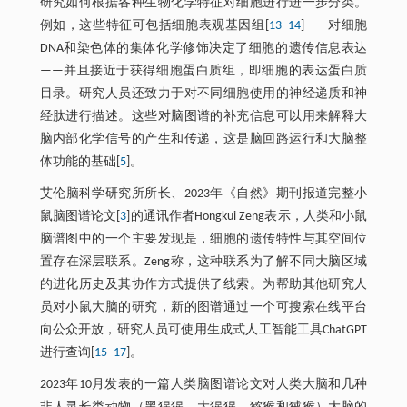
研究如何根据各种生物化学特征对细胞进行进一步分类。
例如，这些特征可包括细胞表观基因组[
13
‒
14
]——对细胞
DNA和染色体的集体化学修饰决定了细胞的遗传信息表达
——并且接近于获得细胞蛋白质组，即细胞的表达蛋白质
目录。研究人员还致力于对不同细胞使用的神经递质和神
经肽进行描述。这些对脑图谱的补充信息可以用来解释大
脑内部化学信号的产生和传递，这是脑回路运行和大脑整
体功能的基础[
5
]。
艾伦脑科学研究所所长、2023年《自然》期刊报道完整小
鼠脑图谱论文[
3
]的通讯作者Hongkui Zeng表示，人类和小鼠
脑谱图中的一个主要发现是，细胞的遗传特性与其空间位
置存在深层联系。Zeng称，这种联系为了解不同大脑区域
的进化历史及其协作方式提供了线索。为帮助其他研究人
员对小鼠大脑的研究，新的图谱通过一个可搜索在线平台
向公众开放，研究人员可使用生成式人工智能工具ChatGPT
进行查询[
15
‒
17
]。
2023年10月发表的一篇人类脑图谱论文对人类大脑和几种