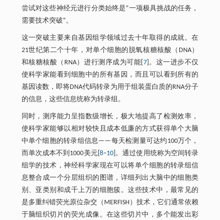
尝试对这些神经元进行分类始终是“一项极具挑战的任务，
需要技术突破”。
这一突破主要来自基因组学领域过去十年取得的成就。在
21世纪第二个十年，对单个细胞的脱氧核糖核酸（DNA）
和核糖核酸（RNA）进行测序成为可能[
7
]。这一进步不仅
使科学家能看到细胞中的所有基因，而且可以看到所有的
基因读数，即将DNA代码转录为用于组装蛋白质的RNA分子
的信息，这些信息统称为转录组。
同时，测序能力呈指数级增长，极大地提高了检测效率，
使科学家能够以相对较快且成本低廉的方式获得单个大脑
中单个细胞的转录组信息——每天检测量可达约100万个，
而单次成本不到1000美元[
8
‒
10
]。通过使用统称为空间转录
组学的技术，神经科学家现在可以将单个细胞的转录组信
息整合成一个分层组织的图谱，详细列出大脑中的细胞类
别、亚类别和成千上万的细胞簇。这些技术中，最常见的
是多重纠错荧光原位杂交（MERFISH）技术，它们通常依赖
于脑组织切片的荧光成像。在这些切片中，多个能发出彩