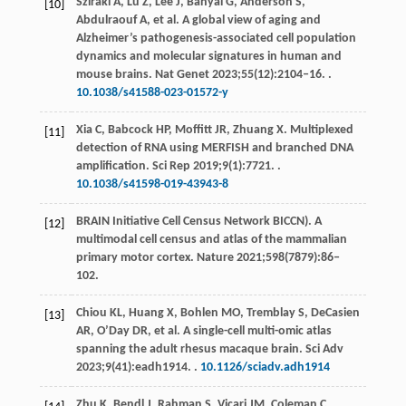
Sziraki
A
,
Lu
Z
,
Lee
J
,
Banyai
G
,
Anderson
S
,
[10]
Abdulraouf
A
, et al. A global view of aging and
Alzheimer’s pathogenesis-associated cell population
dynamics and molecular signatures in human and
mouse brains.
Nat Genet
2023
;
55
(12):2104‒16. .
10.1038/s41588-023-01572-y
Xia
C
,
Babcock
HP
,
Moffitt
JR
,
Zhuang
X
. Multiplexed
[11]
detection of RNA using MERFISH and branched DNA
amplification.
Sci Rep
2019
;
9
(1):7721. .
10.1038/s41598-019-43943-8
BRAIN
Initiative Cell Census Network BICCN)
. A
[12]
multimodal cell census and atlas of the mammalian
primary motor cortex.
Nature
2021
;
598
(7879):86‒
102.
Chiou
KL
,
Huang
X
,
Bohlen
MO
,
Tremblay
S
,
DeCasien
[13]
AR
,
O’Day
DR
, et al. A single-cell multi-omic atlas
spanning the adult rhesus macaque brain.
Sci Adv
2023
;
9
(41):eadh1914. .
10.1126/sciadv.adh1914
Zhu
K
,
Bendl
J
,
Rahman
S
,
Vicari
JM
,
Coleman
C
,