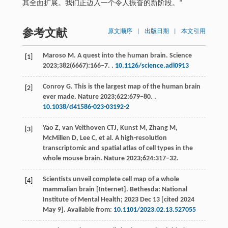
其全面扩展。我们正迈入一个令人振奋的新阶段。”
参考文献
原文顺序
|
出版日期
|
本文引用
Maroso
M
. A quest into the human brain.
Science
[1]
2023
;
382
(6667):166‒7. .
10.1126/science.adl0913
Conroy
G
. This is the largest map of the human brain
[2]
ever made.
Nature
2023
;
622
:679‒80. .
10.1038/d41586-023-03192-2
Yao
Z
,
van Velthoven
CTJ
,
Kunst
M
,
Zhang
M
,
[3]
McMillen
D
,
Lee
C
, et al. A high-resolution
transcriptomic and spatial atlas of cell types in the
whole mouse brain.
Nature
2023
;
624
:317‒32.
Scientists unveil complete cell map of a whole
[4]
mammalian brain [Internet]. Bethesda: National
Institute of Mental Health;
2023
Dec
13 [cited 2024
May 9]
. Available from:
10.1101/2023.02.13.527055