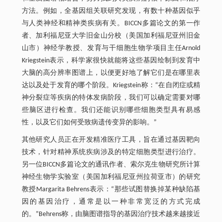
方法。例如，全基因组关联研究发现，有数十种基因似乎
与人类神经和精神类疾病有关。BICCN多篇论文的第一作
者、加利福尼亚大学旧金山分校（美国加利福尼亚州旧金
山市）神经学教授、发育与干细胞生物学项目主任Arnold
Kriegstein表示，科学家很快就能将这些基因绘制到发育中
大脑的高分辨率图谱上，以便更好地了解它们是在哪里表
达以及处于发育的哪个阶段。Kriegstein称：“在自闭症或精
神分裂症等疾病的特体发病阶段，我们可以确定需要对哪
些脑区进行检查。我们还能识别哪些细胞类型具有易感
性，以及它们如何受致病遗传变异的影响。”
其他研究人员正在开发精准医疗工具，旨在通过基因靶向
技术，针对精神系统疾病涉及的特定细胞类型进行治疗。
另一位BICCN多篇论文的通讯作者、索尔克生物研究所计算
神经生物学实验室（美国加利福尼亚州拉荷亚市）的研究
教授Margarita Behrens表示：“那些试图替换掉某种缺陷基
因的基因治疗，通常是以一种非常宽泛的方式完成
的。”Behrens称，由脑图谱指导的基因治疗技术越来越接近